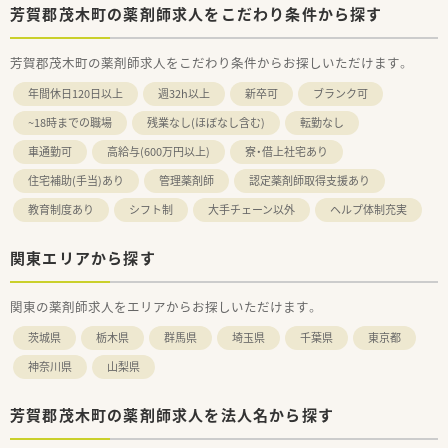
芳賀郡茂木町の薬剤師求人をこだわり条件から探す
芳賀郡茂木町の薬剤師求人をこだわり条件からお探しいただけます。
年間休日120日以上
週32h以上
新卒可
ブランク可
~18時までの職場
残業なし(ほぼなし含む)
転勤なし
車通勤可
高給与(600万円以上)
寮・借上社宅あり
住宅補助(手当)あり
管理薬剤師
認定薬剤師取得支援あり
教育制度あり
シフト制
大手チェーン以外
ヘルプ体制充実
関東エリアから探す
関東の薬剤師求人をエリアからお探しいただけます。
茨城県
栃木県
群馬県
埼玉県
千葉県
東京都
神奈川県
山梨県
芳賀郡茂木町の薬剤師求人を法人名から探す