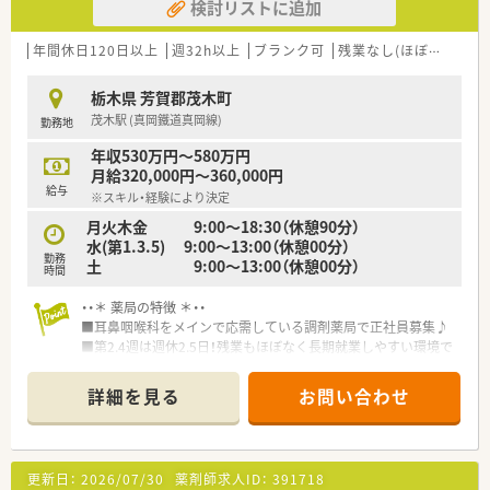
検討リストに追加
年間休日120日以上
週32h以上
ブランク可
残業なし(ほぼなし含む)
栃木県 芳賀郡茂木町
茂木駅 (真岡鐵道真岡線)
勤務地
年収530万円～580万円
月給320,000円～360,000円
給与
※スキル・経験により決定
月火木金 9:00～18:30（休憩90分）
水(第1.3.5) 9:00～13:00（休憩00分）
勤務
土 9:00～13:00（休憩00分）
時間
・・＊ 薬局の特徴 ＊・・
■耳鼻咽喉科をメインで応需している調剤薬局で正社員募集♪
■第2.4週は週休2.5日！残業もほぼなく長期就業しやすい環境で
す。
■借り上げ社宅制度・住宅手当あり！栃木県内を中心に展開して
詳細を見る
お問い合わせ
おり安定経営の企業です。
・・＊ 企業の特徴 ＊・・
■地域のかかりつけ薬局としての役割を明確に果たしていきた
更新日：
2026/07/30
薬剤師求人ID：
391718
いと考えている企業です。