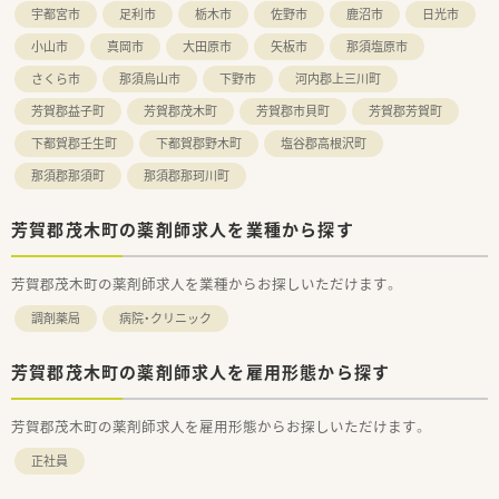
宇都宮市
足利市
栃木市
佐野市
鹿沼市
日光市
小山市
真岡市
大田原市
矢板市
那須塩原市
さくら市
那須烏山市
下野市
河内郡上三川町
芳賀郡益子町
芳賀郡茂木町
芳賀郡市貝町
芳賀郡芳賀町
下都賀郡壬生町
下都賀郡野木町
塩谷郡高根沢町
那須郡那須町
那須郡那珂川町
芳賀郡茂木町の薬剤師求人を業種から探す
芳賀郡茂木町の薬剤師求人を業種からお探しいただけます。
調剤薬局
病院・クリニック
芳賀郡茂木町の薬剤師求人を雇用形態から探す
芳賀郡茂木町の薬剤師求人を雇用形態からお探しいただけます。
正社員