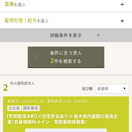
業種
を選ぶ
雇用形態 / 給与
を選ぶ
詳細条件を表示
条件に合う求人
2
件を
検索する
2
件の薬剤師求人
並び順
更新日：
2026/07/30
薬剤師求人ID：
349886
正社員
調剤薬局
【芳賀郡茂木町】≪住宅手当あり≫ 栃木県内展開の優良企
業！耳鼻咽喉科メイン 常勤薬剤師募集！