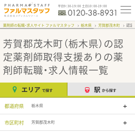
平日9：30-19：00 土日10：00-19：00
薬剤師の転職・求人サイト ファルマスタッフ
栃木県
芳賀郡茂木町
認定
芳賀郡茂木町（栃木県）の認
定薬剤師取得支援あり
の薬
剤師転職・求人情報一覧
エリア
駅
で探す
から探す
都道府県
栃木県
市区町村
芳賀郡茂木町