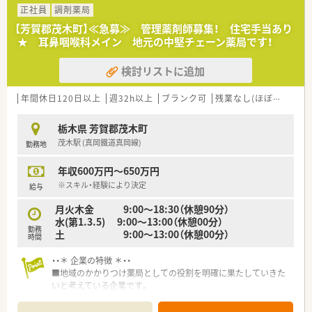
■栃木県を中心に展開し、今後も店舗拡大計画があります。
正社員
調剤薬局
■借り上げ社宅制度・住宅手当等福利厚生が充実しており、社員
【芳賀郡茂木町】≪急募≫ 管理薬剤師募集！ 住宅手当あり
を大切にしている企業です。
★ 耳鼻咽喉科メイン 地元の中堅チェーン薬局です！
■地域密着型の調剤薬局として地域活動やイベント開催に力を
入れています。
検討リストに追加
■新卒の受け入れも積極的にしており、社内の風通しもよく働き
やすい社風です。
■働き方に制限のある薬剤師さん向けに準社員制度もあります
年間休日120日以上
週32h以上
ブランク可
残業なし(ほぼなし含む)
ので、気になる方はお気軽にお問合せ下さい！
栃木県 芳賀郡茂木町
茂木駅 (真岡鐵道真岡線)
勤務地
年収600万円～650万円
※スキル・経験により決定
給与
月火木金 9:00～18:30（休憩90分）
水(第1.3.5) 9:00～13:00（休憩00分）
勤務
土 9:00～13:00（休憩00分）
時間
・・＊ 企業の特徴 ＊・・
■地域のかかりつけ薬局としての役割を明確に果たしていきた
いと考えている企業です。
■栃木県を中心に展開し、今後も店舗拡大計画があります。
■借り上げ社宅制度・住宅手当等福利厚生が充実しており、社員