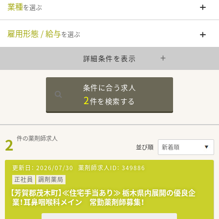
業種
を選ぶ
雇用形態 / 給与
を選ぶ
詳細条件を表示
条件に合う求人
2
件を
検索する
2
件の薬剤師求人
並び順
更新日：
2026/07/30
薬剤師求人ID：
349886
正社員
調剤薬局
【芳賀郡茂木町】≪住宅手当あり≫ 栃木県内展開の優良企
業！耳鼻咽喉科メイン 常勤薬剤師募集！