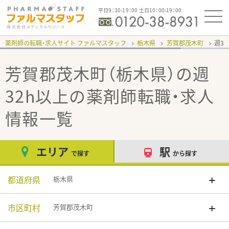
平日9：30-19：00 土日10：00-19：00
薬剤師の転職・求人サイト ファルマスタッフ
栃木県
芳賀郡茂木町
週3
芳賀郡茂木町（栃木県）の週
32h以上
の薬剤師転職・求人
情報一覧
エリア
駅
で探す
から探す
都道府県
栃木県
市区町村
芳賀郡茂木町