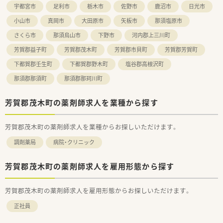
宇都宮市
足利市
栃木市
佐野市
鹿沼市
日光市
小山市
真岡市
大田原市
矢板市
那須塩原市
さくら市
那須烏山市
下野市
河内郡上三川町
芳賀郡益子町
芳賀郡茂木町
芳賀郡市貝町
芳賀郡芳賀町
下都賀郡壬生町
下都賀郡野木町
塩谷郡高根沢町
那須郡那須町
那須郡那珂川町
芳賀郡茂木町の薬剤師求人を業種から探す
芳賀郡茂木町の薬剤師求人を業種からお探しいただけます。
調剤薬局
病院・クリニック
芳賀郡茂木町の薬剤師求人を雇用形態から探す
芳賀郡茂木町の薬剤師求人を雇用形態からお探しいただけます。
正社員