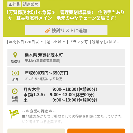
■栃木県を中心に展開し、今後も店舗拡大計画があります。
正社員
調剤薬局
■借り上げ社宅制度・住宅手当等福利厚生が充実しており、社員
【芳賀郡茂木町】≪急募≫ 管理薬剤師募集！ 住宅手当あり
を大切にしている企業です。
★ 耳鼻咽喉科メイン 地元の中堅チェーン薬局です！
■地域密着型の調剤薬局として地域活動やイベント開催に力を
入れています。
検討リストに追加
■新卒の受け入れも積極的にしており、社内の風通しもよく働き
やすい社風です。
■働き方に制限のある薬剤師さん向けに準社員制度もあります
年間休日120日以上
週32h以上
ブランク可
残業なし(ほぼなし含む)
ので、気になる方はお気軽にお問合せ下さい！
栃木県 芳賀郡茂木町
茂木駅 (真岡鐵道真岡線)
勤務地
年収600万円～650万円
※スキル・経験により決定
給与
月火木金 9:00～18:30（休憩90分）
水(第1.3.5) 9:00～13:00（休憩00分）
勤務
土 9:00～13:00（休憩00分）
時間
・・＊ 企業の特徴 ＊・・
■地域のかかりつけ薬局としての役割を明確に果たしていきた
いと考えている企業です。
■栃木県を中心に展開し、今後も店舗拡大計画があります。
■借り上げ社宅制度・住宅手当等福利厚生が充実しており、社員