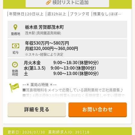
検討リストに追加
年間休日120日以上
週32h以上
ブランク可
残業なし(ほぼなし含む)
栃木県 芳賀郡茂木町
茂木駅 (真岡鐵道真岡線)
勤務地
年収530万円～580万円
月給320,000円～360,000円
給与
※スキル・経験により決定
月火木金 9:00～18:30（休憩90分）
水(第1.3.5) 9:00～13:00（休憩00分）
勤務
土 9:00～13:00（休憩00分）
時間
・・＊ 薬局の特徴 ＊・・
■耳鼻咽喉科をメインで応需している調剤薬局で正社員募集♪
■第2.4週は週休2.5日！残業もほぼなく長期就業しやすい環境で
す。
■借り上げ社宅制度・住宅手当あり！栃木県内を中心に展開して
詳細を見る
お問い合わせ
おり安定経営の企業です。
・・＊ 企業の特徴 ＊・・
■地域のかかりつけ薬局としての役割を明確に果たしていきた
更新日：
2026/07/30
薬剤師求人ID：
391718
いと考えている企業です。