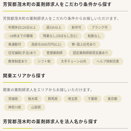
芳賀郡茂木町の薬剤師求人をこだわり条件から探す
芳賀郡茂木町の薬剤師求人をこだわり条件からお探しいただけます。
年間休日120日以上
週32h以上
新卒可
ブランク可
~18時までの職場
残業なし(ほぼなし含む)
転勤なし
車通勤可
高給与(600万円以上)
寮・借上社宅あり
住宅補助(手当)あり
管理薬剤師
認定薬剤師取得支援あり
教育制度あり
シフト制
大手チェーン以外
ヘルプ体制充実
関東エリアから探す
関東の薬剤師求人をエリアからお探しいただけます。
茨城県
栃木県
群馬県
埼玉県
千葉県
東京都
神奈川県
山梨県
芳賀郡茂木町の薬剤師求人を法人名から探す