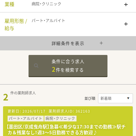
業種
病院・クリニック
雇用形態 /
パート・アルバイト
給与
詳細条件を表示
条件に合う求人
2
件を
検索する
2
件の薬剤師求人
並び順
更新日：
2026/07/17
薬剤師求人ID：
362163
パート・アルバイト
病院・クリニック
【墨田区/京成曳舟駅】急募≪希少な17:30までの勤務≫駅チ
カ＆残業なし！週3～5日勤務できる方歓迎♪