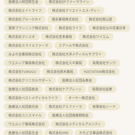
医療法人財団厚生会
株式会社EPファーマライン
株式会社エイトライフ
株式会社クリエイトエス・ディー
株式会社ブルースカイ
徳永薬局株式会社
株式会社南山堂
晃栄プランニング株式会社
株式会社ライフ
株式会社なの花東日本
株式会社マシスタ
株式会社宮本薬局
株式会社ワイエム
株式会社スマイルファーマ
ミアヘルサ株式会社
みよの台薬局株式会社
株式会社大洋メディカルサプライ
ウエルシア薬局株式会社
株式会社スギ薬局
有限会社サンワ
株式会社TUMUGU
株式会社鈴木薬局
H2STATION株式会社
株式会社クリニカルサポート
医療法人社団永寿会
医療法人社団昌医会
株式会社ケアブレーン
有限会社延寿
株式会社ベストメディカルライフ
オーケー株式会社
医療法人社団東光会
株式会社アルファーマ
有限会社シード
株式会社ユニスマイル
医療法人社団城東桐和会
ウエルシア薬局株式会社
株式会社メディカルアメニティ
医療法人社団長生会
株式会社SRG
かちどき薬品株式会社