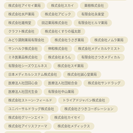
株式会社アイセイ薬局
株式会社スカイ
薬樹株式会社
株式会社水戸薬局
株式会社アビック
有限会社永楽堂
株式会社雄飛堂
田辺薬局株式会社
有限会社ヒルマ薬局
クラフト株式会社
株式会社くすりの福太郎
みどり調剤薬局有限会社
株式会社うさぎ薬局
株式会社ノムラ薬局
サンハルク株式会社
伸和株式会社
株式会社メディカルケミスト
ミネ医薬品株式会社
株式会社まろん
有限会社さつきメディカル
有限会社シーズウエルネス
株式会社スギ薬局
日本メディカルシステム株式会社
株式会社誠心堂薬局
医療法人社団回心会
医療法人社団総合会
株式会社サンドラッグ
医療法人社団光生会
有限会社中山薬局
株式会社ストーン・フィールド
トライアドジャパン株式会社
ユニバーサルドラッグ株式会社
株式会社さつきコーポレーション
株式会社グリーンエイト
株式会社カイセイ
株式会社アイリスファーマ
株式会社メディックス