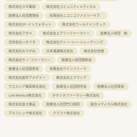
株式会社スギ薬局
株式会社コミュニティメディカル
医療法人社団實理会
有限会社ニコニコファミリーケア
株式会社SF・インフォネット
株式会社ワールドインテック
株式会社アガペ
株式会社エアリーファーマシー
医療法人財団 暁
合同会社ハタフタ
株式会社ディー・シー・トレーディング
株式会社おりがみ
日本通運株式会社
株式会社杏朋
株式会社サノ・ファーマシー
医療法人財団順和会
医療法人社団晃悠会
有限会社ウインファーマ
株式会社医学アカデミー
株式会社エクラシア
ウエルシア薬局株式会社
医療法人社団明芳会
医療法人社団翠会
Link Medical株式会社
タケシタファーマシー株式会社
株式会社富士薬品
医療法人社団竹口病院
総合メディカル株式会社
アルフレッサ株式会社
クラフト株式会社