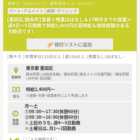
更新日：
2026/07/17
薬剤師求人ID：
603020
パート・アルバイト
病院・クリニック
【墨田区/錦糸町】急募≪残業ほぼなし＆17時半までの就業≫
週4日～5日勤務で時給2,400円の高時給＆病院経験のある
方歓迎です！
検討リストに追加
駅チカ
年間休日120日以上
週32h以上
残業なし(ほぼなし含む)
転
東京都 墨田区
錦糸町駅 (JR総武本線)／錦糸町駅 (東京メトロ半蔵門線)／錦糸町駅
勤務地
(JR中央・総武線)
時給2,400円～
※経験・年齢・就業条件により考慮します
給与
月～土
①09：00～17：30(休憩60分)
②09：30～16：00(休憩60分)
勤務
※上記のうち、週4～5日勤務
時間
※土曜日は、月1～2回勤務
○こんな病院です○