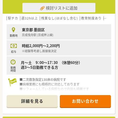
検討リストに追加
駅チカ
週32h以上
残業なし(ほぼなし含む)
教育制度あり
ヘルプ
東京都 墨田区
京成曳舟駅 (京成押上線)
勤務地
時給2,000円～2,200円
※経験等考慮し面接後決定
給与
月～土 9：00～17：30 （休憩60分）
週3～5日勤務できる方
勤務
時間
■二次救急指定130床の病院です
■病棟業務にも積極的に対応しております
■リフォームしている病院なので内装も綺麗です
詳細を見る
お問い合わせ