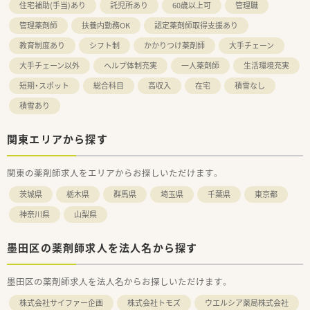
住宅補助(手当)あり
託児所あり
60歳以上可
管理職
管理薬剤師
扶養内勤務OK
認定薬剤師取得支援あり
教育制度あり
シフト制
かかりつけ薬剤師
大手チェーン
大手チェーン以外
ヘルプ体制充実
一人薬剤師
生活環境充実
短期・スポット
総合科目
高収入
在宅
積雪なし
積雪あり
関東エリアから探す
関東の薬剤師求人をエリアからお探しいただけます。
茨城県
栃木県
群馬県
埼玉県
千葉県
東京都
神奈川県
山梨県
墨田区の薬剤師求人を法人名から探す
墨田区の薬剤師求人を法人名からお探しいただけます。
株式会社サイファー企画
株式会社トモズ
ウエルシア薬局株式会社