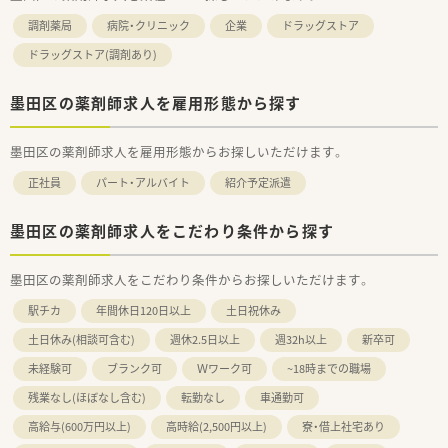
調剤薬局
病院・クリニック
企業
ドラッグストア
ドラッグストア(調剤あり)
墨田区の薬剤師求人を雇用形態から探す
墨田区の薬剤師求人を雇用形態からお探しいただけます。
正社員
パート・アルバイト
紹介予定派遣
墨田区の薬剤師求人をこだわり条件から探す
墨田区の薬剤師求人をこだわり条件からお探しいただけます。
駅チカ
年間休日120日以上
土日祝休み
土日休み(相談可含む)
週休2.5日以上
週32h以上
新卒可
未経験可
ブランク可
Ｗワーク可
~18時までの職場
残業なし(ほぼなし含む)
転勤なし
車通勤可
高給与(600万円以上)
高時給(2,500円以上)
寮・借上社宅あり