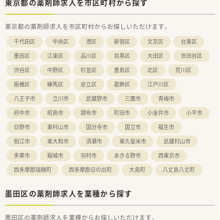
東京都の薬剤師求人を市区町村から探す
東京都の薬剤師求人を市区町村からお探しいただけます。
千代田区
中央区
港区
新宿区
文京区
台東区
墨田区
江東区
品川区
目黒区
大田区
世田谷区
渋谷区
中野区
杉並区
豊島区
北区
荒川区
板橋区
練馬区
足立区
葛飾区
江戸川区
八王子市
立川市
武蔵野市
三鷹市
青梅市
府中市
昭島市
調布市
町田市
小金井市
小平市
日野市
東村山市
国分寺市
国立市
福生市
狛江市
東大和市
清瀬市
東久留米市
武蔵村山市
多摩市
稲城市
羽村市
あきる野市
西東京市
西多摩郡瑞穂町
西多摩郡日の出町
大島町
八丈島八丈町
墨田区の薬剤師求人を業種から探す
墨田区の薬剤師求人を業種からお探しいただけます。