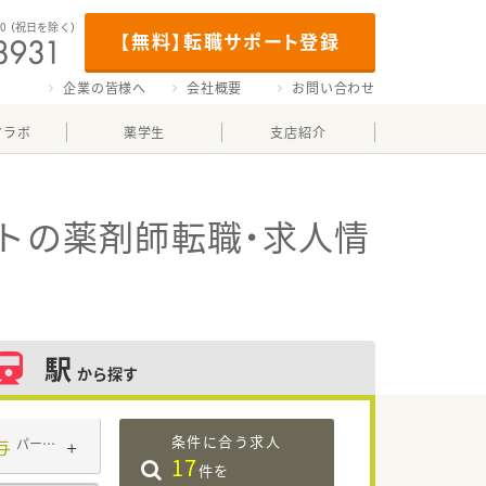
00
（祝日を除く）
【無料】転職サポート登録
企業の皆様へ
会社概要
お問い合わせ
マラボ
薬学生
支店紹介
ト
の薬剤師転職・求人情
駅
から探す
条件に合う求人
与
パート・アルバイト
17
件を