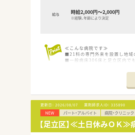
時給2,000円～2,000円
給与
※経験、年齢により決定
≪こんな病院です≫
■21科の専門外来を設置し地
■一般病床306床と足立区内で
■内科系、外科系、小児科による
■グループ内の病院、施設、近
≪業務内容≫
■調剤、監査、服薬指導
■注射（抗がん剤、ＴＰＮ混注あ
■病棟（服薬指導、薬剤管理指導
更新日：
2026/08/07
薬剤師求人ID：
335890
■医薬品管理、医薬品情報管理
NEW
パート・アルバイト
病院・クリニック
■治験業務
※など、ご経験によって業務内
【足立区】≪土日休みＯＫ≫
≪おすすめポイント≫