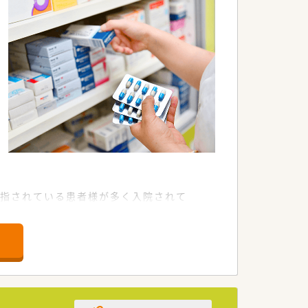
を目指されている患者様が多く入院されて
です。