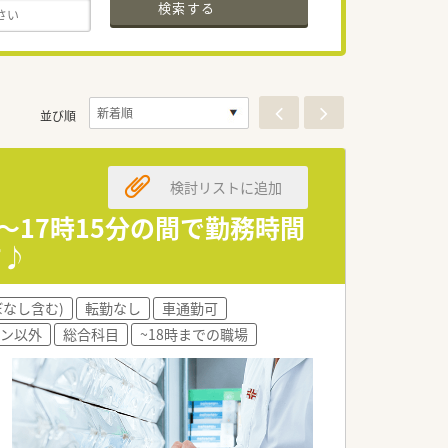
検索する
並び順
検討リストに追加
～17時15分の間で勤務時間
す♪
ぼなし含む)
転勤なし
車通勤可
ーン以外
総合科目
~18時までの職場