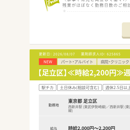
残業がほぼなく勤務日数のご相
＊------------------------------
【店舗情報と応需状況について】
■脊椎や関節外科に特化した先
■高野駅から徒歩2分、内科と
■常勤薬剤師が1名在籍。体制
【職場環境と雰囲気】
更新日：
2026/08/07
薬剤師求人ID：
625865
■広々とした新しくきれいな病
NEW
パート・アルバイト
病院・クリニック
■スタッフ同士の距離が近く質
■ご家庭や育児との両立がしや
【足立区】≪時給2,200円
【こんな方にオススメ】
■ワークライフバランスを重視
駅チカ
土日休み(相談可含む)
週休2.5日以
■比較的軽量科目で無理なく働
■日暮里・舎人ライナー沿線に
東京都 足立区
勤務地
西新井駅 (東武伊勢崎線)／西新井駅 (
線)
時給2,000円～2,200円
給与