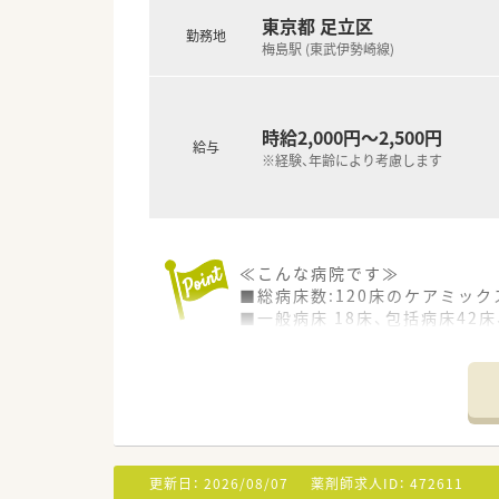
東京都 足立区
勤務地
梅島駅 (東武伊勢崎線)
時給2,000円～2,500円
給与
※経験、年齢により考慮します
≪こんな病院です≫
■総病床数:120床のケアミッ
■一般病床 18床、包括病床4
います。
■診療科目は10科あり、内科系
■スタッフ同士のコミュニケー
≪業務内容≫
■入院患者様の調剤、監査、服
■注射セットまで（混注なし）
更新日：
2026/08/07
薬剤師求人ID：
472611
■病棟業務（勤務日数、勤務時間