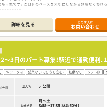
談も可能です。ご自身のペースを大切にしながら無理なく働け
------------＊
この求人に
進医療を行う専門病院です。
詳細を見る
お問い合わせ
整形外科を応需しており整形外科メインの環境。
強化に向けパート募集が出ています。
院で快適に勤務できます。
問しやすい良好な環境です。
すく無理なく継続できます。
≫週2～3日のパート募集！駅近で通勤便利、
してパートで働きたい方におすすめです。
上
Ｗワーク可
残業なし(ほぼなし含む)
転勤なし
シフト制
きたい方を歓迎いたします。
お住まいの方必見です。
非公開
法人名
東武大師
月～土
8:55～17:35（休憩60分）
勤務時間