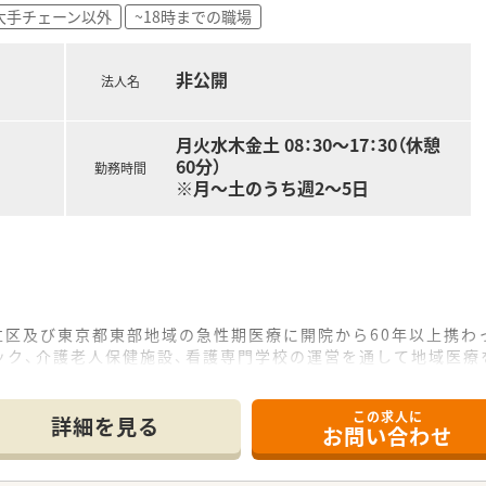
ルアップできる環境です。
大手チェーン以外
~18時までの職場
。
。
13時までなど時短勤務も相談できます。
非公開
法人名
員送迎バスの利用ができます。お車通勤も可能です。
す。
月火水木金土 08：30～17：30（休憩
60分）
勤務時間
※月～土のうち週2～5日
立区及び東京都東部地域の急性期医療に開院から60年以上携わ
ック、介護老人保健施設、看護専門学校の運営を通して地域医療
、関連施設含め地域連携を積極的に行っています。
この求人に
詳細を見る
お問い合わせ
行うため、業務内容は入院調剤、病棟業務、注射調剤（混注）が
することで充実を図っていきます。
携・カンファレンスなど積極的に行っております。専門薬剤師、