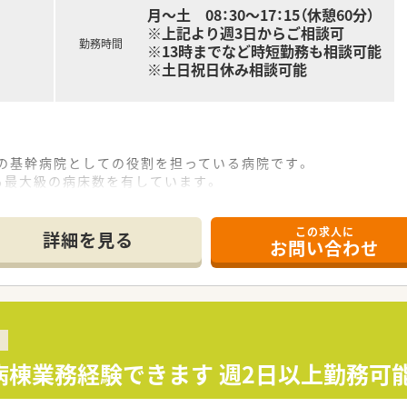
月～土 08：30～17：15（休憩60分）
※上記より週3日からご相談可
勤務時間
※13時までなど時短勤務も相談可能
※土日祝日休み相談可能
域の基幹病院としての役割を担っている病院です。
も最大級の病床数を有しています。
365日、24時間救急医療診療を行っています。
隣の大学病院とも連携したシームレスな医療サービスを提供して
この求人に
詳細を見る
お問い合わせ
り）
）
容は応相談
病棟業務経験できます 週2日以上勤務可