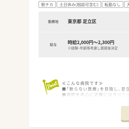
■パートでも総合病院などスキ
駅チカ
土日休み(相談可含む)
転勤なし
■異動なく、長く働ける環境です
■土日祝日休みも相談できます
■8時30分～17時15分の間で
東京都 足立区
勤務地
■西新井駅または川口駅から職
■院内保育施設の利用も可能で
時給2,000円～2,300円
給与
※経験・年齢等考慮し面接後決定
≪こんな病院です≫
■「断らない医療」を目指し、足
■病院を中心に近隣にはクリニ
■「地域支援課」を設立しており
≪業務内容について≫
■外来は隣接したクリニックにて
■病棟業務は今後人員を手厚く
■月1回の委員会など多職種連