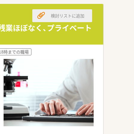
検討リストに追加
い環境となっています。（有給休暇も半
！残業ほぼなく、プライベート
18時までの職場