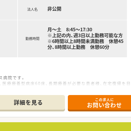
非公開
法人名
月～土 8:45～17:30
※上記の内、週3日以上勤務可能な方
勤務時間
※6時間以上8時間未満勤務 休憩45
分、8時間以上勤務 休憩60分
クス病院です。
2床、医療療養型病床60床、長期療養が必要な患者様、在宅復帰
、外科系バランスよく診療を行っています。
この求人に
ションも大事にしており他職種との連携もしっかりとれた病院
詳細を見る
お問い合わせ
薬指導 ※外来は院外処方
次第で相談）