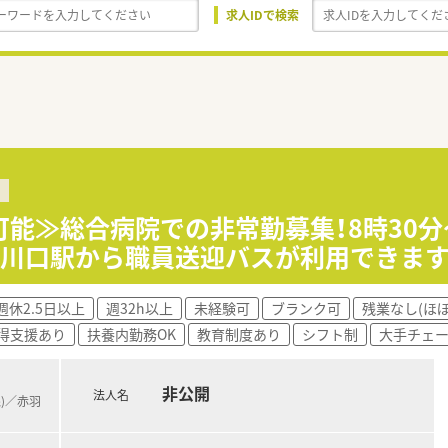
求人IDで検索
可能≫総合病院での非常勤募集！8時30分
、川口駅から職員送迎バスが利用できま
週休2.5日以上
週32h以上
未経験可
ブランク可
残業なし(ほ
得支援あり
扶養内勤務OK
教育制度あり
シフト制
大手チェ
非公開
法人名
線)／赤羽