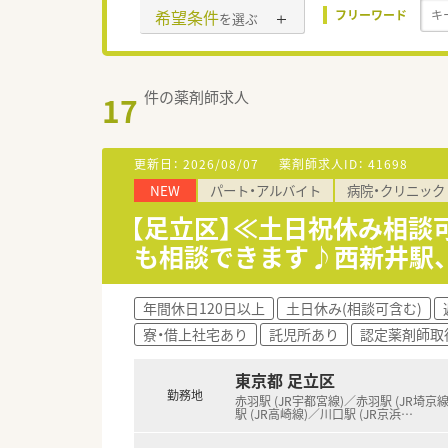
希望条件
フリーワード
を選ぶ
件の薬剤師求人
17
更新日：
2026/08/07
薬剤師求人ID：
41698
NEW
パート・アルバイト
病院・クリニック
【足立区】≪土日祝休み相談
も相談できます♪西新井駅
年間休日120日以上
土日休み(相談可含む)
寮・借上社宅あり
託児所あり
認定薬剤師取
東京都 足立区
勤務地
赤羽駅 (JR宇都宮線)／赤羽駅 (JR埼京
駅 (JR高崎線)／川口駅 (JR京浜
…