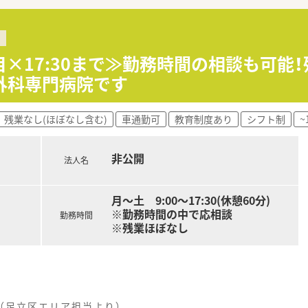
でご相談可能です。
極的に行う環境で、結果残業はほとんど無く、お休みもとりやす
目×17:30まで≫勤務時間の相談も可能
外科専門病院です
学前まで利用可能です（保育料 : 1,500円/日）
残業なし(ほぼなし含む)
車通勤可
教育制度あり
シフト制
~
非公開
法人名
月～土 9:00～17:30(休憩60分)
※勤務時間の中で応相談
勤務時間
※残業ほぼなし
（足立区エリア担当より）