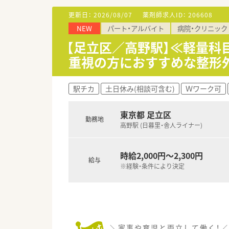
更新日：
2026/08/07
薬剤師求人ID：
206608
≪働く環境について≫
NEW
パート・アルバイト
病院・クリニック
■勤務曜日や日数は週2日～5日
■業務効率化や業務改善など積
【足立区／高野駅】≪軽量科
日単位で取得可能です）
重視の方におすすめな整形
■保育施設・託児所あり。6ヶ月～就
駅チカ
土日休み(相談可含む)
Ｗワーク可
東京都 足立区
勤務地
高野駅 (日暮里・舎人ライナー)
時給2,000円～2,300円
給与
※経験・条件により決定
＼家事や育児と両立して働く！／