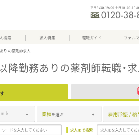
平日9：30-19：00 土日10：00-19：
人検索
求人特集
転職ガイド
ファル
務あり
時以降勤務あり
の薬剤師転職・
す
業種
雇用形態 / 給
高岡市
を選ぶ
求人IDで検索