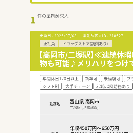
件の薬剤師求人
1
更新日：
2026/07/08
薬剤師求人ID：
210627
正社員
ドラッグストア(調剤あり)
【高岡市/二塚駅】≪連続休
物も可能♪メリハリをつけて
年間休日120日以上
新卒可
未経験可
ブ
シフト制
大手チェーン
22時以降勤務あり
富山県 高岡市
勤務地
二塚駅 (JR城端線)
年収450万円～650万円