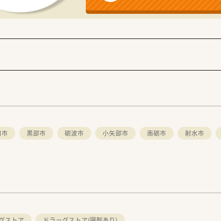
川市
黒部市
砺波市
小矢部市
南砺市
射水市
グストア
ドラッグストア(調剤あり)