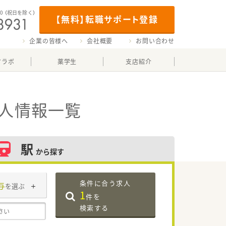
00
（祝日を除く）
【無料】転職サポート登録
企業の皆様へ
会社概要
お問い合わせ
マラボ
薬学生
支店紹介
求人情報一覧
駅
から探す
条件に合う求人
与
を選ぶ
1
件を
検索する