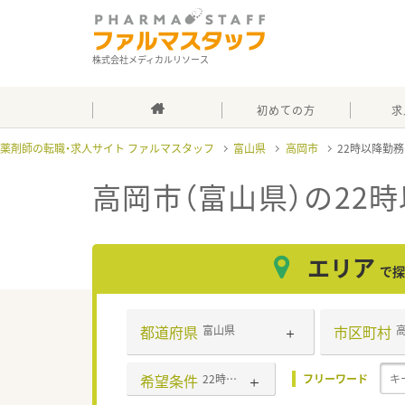
株式会社メディカルリソース
初めての方
求
薬剤師の転職・求人サイト ファルマスタッフ
富山県
高岡市
22時以降勤
高岡市（富山県）の22
エリア
で探
都道府県
市区町村
富山県
希望条件
22時以降勤務あり
フリーワード