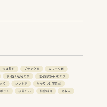
未経験可
ブランク可
Ｗワーク可
寮・借上社宅あり
住宅補助(手当)あり
あり
シフト制
かかりつけ薬剤師
スポット
夜間のみ
総合科目
高収入