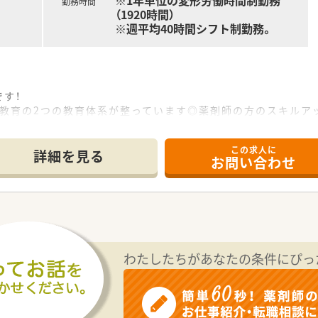
※1年単位の変形労働時間制勤務
勤務時間
（1920時間）
※週平均40時間シフト制勤務。
す！
般教育の2つの教育体系が整っています◎薬剤師の方のスキルア
し、将来的にはマネジメントやバイヤー業務などさまざまなフィ
この求人に
てお客さまにアドバイスしていただくお仕事です◎
詳細を見る
お問い合わせ
国転勤ありや、地域限定社員など選べます。
能です◎実務経験がない方も、しっかりとした教育制度がありま
ます◎安定した先で長くご勤務いただけます♪
ているため、扱う薬の種類や対応する医療機関は多岐に渡り、幅
わたしたちがあなたの条件にぴっ