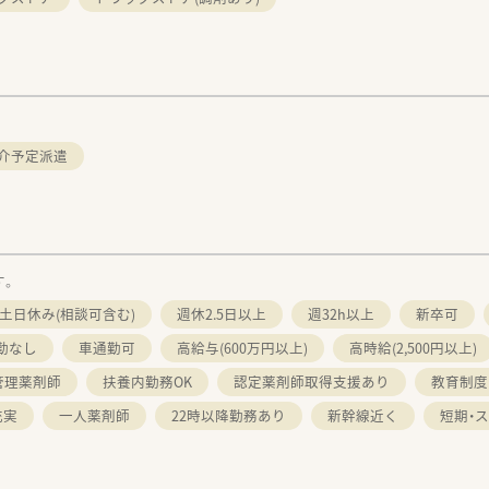
介予定派遣
す。
土日休み(相談可含む)
週休2.5日以上
週32h以上
新卒可
勤なし
車通勤可
高給与(600万円以上)
高時給(2,500円以上)
管理薬剤師
扶養内勤務OK
認定薬剤師取得支援あり
教育制度
充実
一人薬剤師
22時以降勤務あり
新幹線近く
短期・