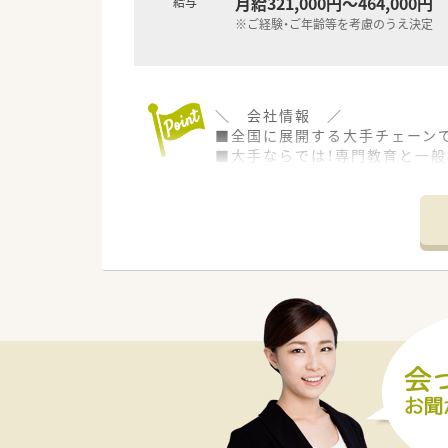
月給321,000円～464,000円
給与
※ご経験・ご年齢等を考慮のうえ決定
＼ 会社情報 ／
■全国に展開する大手チェーンで
■大手ならでは！専門教育と一
♪
■薬剤師としてのスキルを活か
■「薬のスペシャリスト」とし
■ご自身のご希望に合わせ、全
＼ オススメポイント ／
■OTC販売にも携わることが可
■大手企業で経営も安定してい
■多種多様な処方せんを応需し