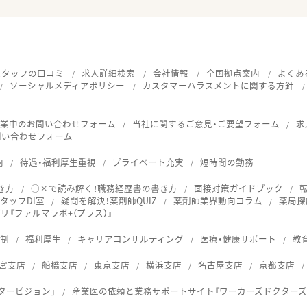
スタッフの口コミ
求人詳細検索
会社情報
全国拠点案内
よくあ
ソーシャルメディアポリシー
カスタマーハラスメントに関する方針
就業中のお問い合わせフォーム
当社に関するご意見・ご要望フォーム
求
問い合わせフォーム
向
待遇・福利厚生重視
プライベート充実
短時間の勤務
き方
○×で読み解く！職務経歴書の書き方
面接対策ガイドブック
タッフDI室
疑問を解決！薬剤師QUIZ
薬剤師業界動向コラム
薬局探
『ファルマラボ+（プラス）』
体制
福利厚生
キャリアコンサルティング
医療・健康サポート
教
宮支店
船橋支店
東京支店
横浜支店
名古屋支店
京都支店
タービジョン」
産業医の依頼と業務サポートサイト『ワーカーズドクターズ
ス