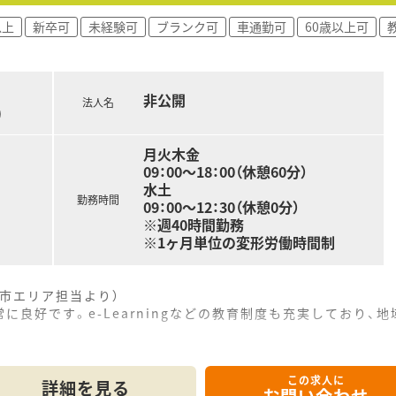
グループ企業であり、岐阜県を中心に北陸や関西へも出店を拡大
以上
新卒可
未経験可
ブランク可
車通勤可
60歳以上可
康と美を通して地域社会に貢献するドラッグストアや薬局を目指
雑務的業務が発生しないため、専門性を活かして働くことができ
非公開
法人名
)
月火木金
09：00～18：00（休憩60分）
水土
勤務時間
09：00～12：30（休憩0分）
※週40時間勤務
※1ヶ月単位の変形労働時間制
市エリア担当より）
に良好です。e-Learningなどの教育制度も充実しており
------------＊
この求人に
詳細を見る