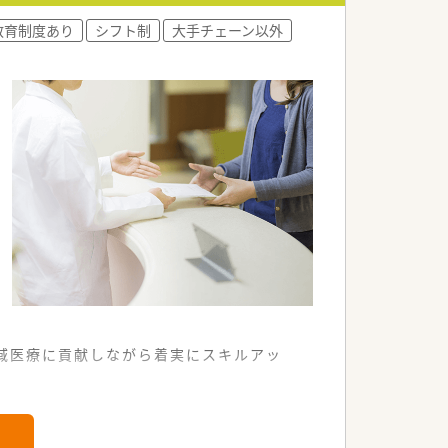
中です。
教育制度あり
シフト制
大手チェーン以外
しています。
る環境です。
、地域医療に貢献しながら着実にスキルアッ