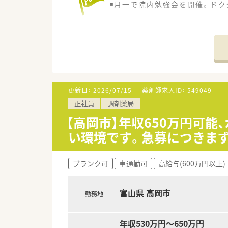
◾️月一で院内勉強会を開催。ド
更新日：
2026/07/15
薬剤師求人ID：
549049
正社員
調剤薬局
【高岡市】年収650万円可能
い環境です。急募につきま
ブランク可
車通勤可
高給与(600万円以上)
富山県 高岡市
勤務地
年収530万円～650万円