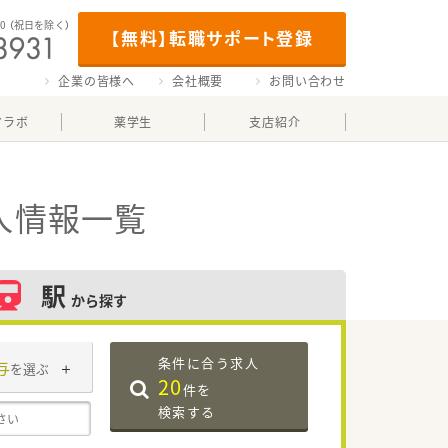
00
（祝日を除く）
【無料】転職サポート登録
企業の皆様へ
会社概要
お問い合わせ
マラボ
薬学生
支店紹介
人情報一覧
駅
から探す
条件に合う求人
与
を選ぶ
20
件を
検索する