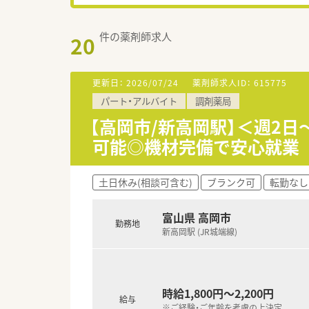
件の薬剤師求人
20
更新日：
2026/07/24
薬剤師求人ID：
615775
パート・アルバイト
調剤薬局
【高岡市/新高岡駅】＜週2日
可能◎機材完備で安心就業
土日休み(相談可含む)
ブランク可
転勤なし
富山県 高岡市
勤務地
新高岡駅 (JR城端線)
時給1,800円～2,200円
給与
※ご経験・ご年齢を考慮の上決定