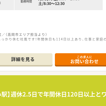
勤務時間
土/8:30〜12:30
額
／（高岡市エリア担当より）
しっかり休む社風です！年間休日も114日以上あり、仕事と家
------------＊
この求人に
詳細を見る
お問い合わせ
セス圏内にあり、通勤にも便利な好立地環境が整っております。
にわたる20科目を応需し、1日約100枚を応需しております。
の体制で運営しており、在宅の居宅対応にも積極的に注力してお
て】
向けた増員募集であり、店舗の充実を図るため急募の求人となっ
見込める方や、事務員在籍環境下で一人薬剤師が可能な方を求め
み駅】週休2.5日で年間休日120日以上
を図るため、50歳以下の正社員就業を希望される方を広く歓迎