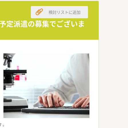
。
検討リストに追加
す。
。
介予定派遣の募集でございま
です。
す。
す。
います。
ます。
す。
す。