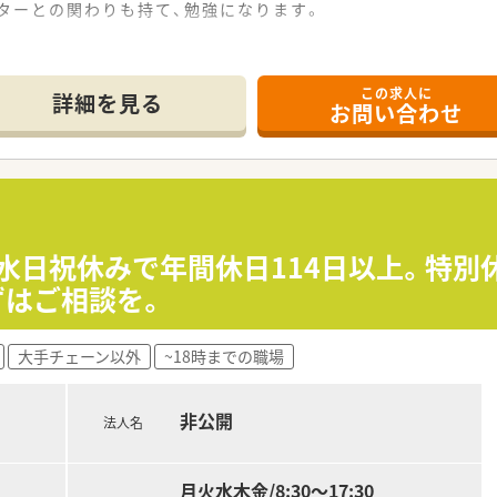
クターとの関わりも持て、勉強になります。
この求人に
詳細を見る
お問い合わせ
、水日祝休みで年間休日114日以上。特別
ずはご相談を。
大手チェーン以外
~18時までの職場
非公開
法人名
月火水木金/8:30〜17:30