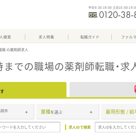
平日9：30-19：00 土日10：00-19：
人検索
求人特集
転職ガイド
ファル
職場
8時までの職場
の薬剤師転職・求
す
業種
雇用形態 / 給
高岡市
を選ぶ
求人IDで検索