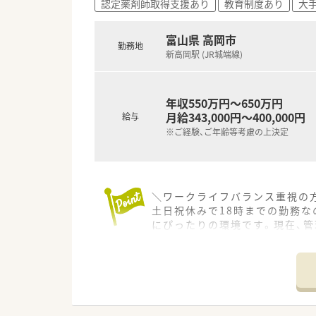
認定薬剤師取得支援あり
教育制度あり
大
富山県 高岡市
勤務地
新高岡駅 (JR城端線)
年収550万円～650万円
月給343,000円～400,000円
給与
※ご経験、ご年齢等考慮の上決定
＼ワークライフバランス重視の方
土日祝休みで18時までの勤務
にぴったりの環境です。現在、
＊------------------------------
【店舗情報と応需状況について】
■新高岡駅から徒歩10分の好立
■内科や外科をはじめとした多岐
■幅広い疾患の患者様が来局さ