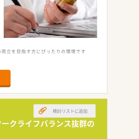
庭の両立を目指す方にぴったりの環境です
ります。
検討リストに追加
ております。
ています。
とワークライフバランス抜群の
しております。