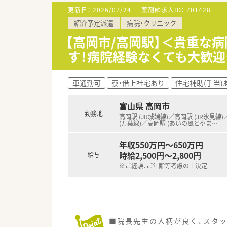
【法人特徴について】
更新日：
2026/07/24
薬剤師求人ID：
701428
■全国に150店舗以上を展開し
紹介予定派遣
病院・クリニック
■現場の意見を尊重する風土が
■有給休暇の平均消化日数は10
【高岡市/高岡駅】＜貴重な
す！病院経験なくても大歓
【こんな取り組みをしています】
■薬剤師業務をより対人業務へ
■全店舗にバーコードを用いた
車通勤可
寮・借上社宅あり
住宅補助(手当)
■15分単位で受講できるe-ラ
富山県 高岡市
【こんな方が活躍中】
勤務地
■平均年齢は40歳と少し高め
高岡駅 (JR城端線)／高岡駅 (JR氷見線
(万葉線)／高岡駅 (あいの風とやま
…
■ワークライフバランスを大切
■患者様とのコミュニケーショ
年収550万円～650万円
時給2,500円～2,800円
給与
※ご経験、ご年齢等考慮の上決定
■院長先生の人柄が良く、スタ