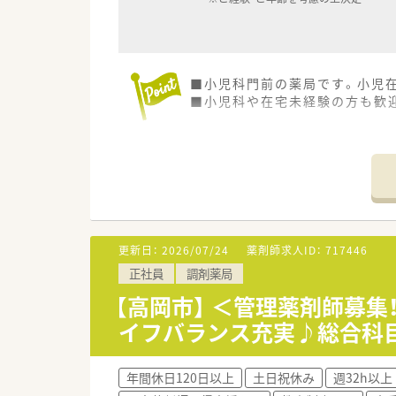
■小児科門前の薬局です。小児
■小児科や在宅未経験の方も歓
更新日：
2026/07/24
薬剤師求人ID：
717446
正社員
調剤薬局
【高岡市】 ＜管理薬剤師募集
イフバランス充実♪総合科目
年間休日120日以上
土日祝休み
週32h以上