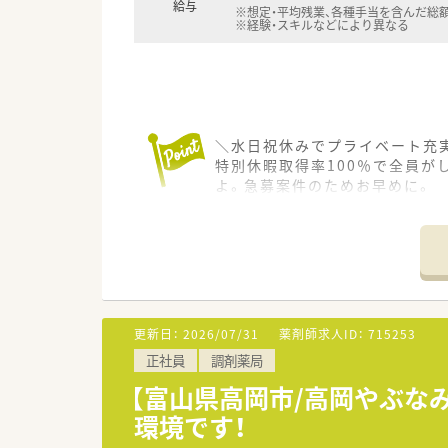
給与
※想定・平均残業、各種手当を含んだ総
※経験・スキルなどにより異なる
＼水日祝休みでプライベート充実
特別休暇取得率100％で全員が
よ。急募案件のためお早めに。
＊------------------------------
【店舗情報と応需状況について】
■最寄り駅から徒歩12分のアク
■処方箋は内科から外科まで多岐
■店舗は薬剤師4名と事務3名
更新日：
2026/07/31
薬剤師求人ID：
715253
【募集背景と求める人物像につい
正社員
調剤薬局
■欠員補充ではなく体制強化に
■薬局長等のキャリアアップを
【富山県高岡市/高岡やぶな
■長期勤続によるキャリア形成
環境です！
【法人特徴について】