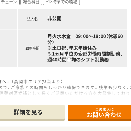
手チェーン
総合科目
~18時までの職場
非公開
法人名
月火水木金 09：00～18：00（休憩60
分）
※土日祝、年末年始休み
勤務時間
※1ヵ月単位の変形労働時間制勤務、
週40時間平均のシフト制勤務
へ／（高岡市エリア担当より）
なので、ご家族との時間もしっかり確保できます。残業も少なく
管理薬剤師候補として長くご活躍いただける方を大募集しており
------------＊
この求人に
地にあり、通勤に便利な総合病院の門前にある調剤薬局です。
詳細を見る
お問い合わせ
にわたる科目の処方箋を1日平均70枚ほど応需しています。
れるため、働きながら自然と多くの知識を習得できる環境です。