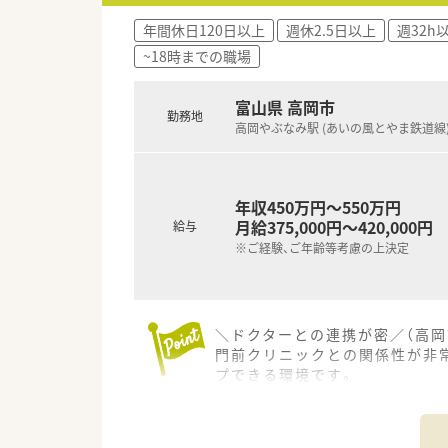
■東証プライムに上場している
年間休日120日以上
週休2.5日以上
週32h
■全体で491店舗を展開し、健
~18時までの職場
■調剤業務の割合が非常に高く
富山県 高岡市
勤務地
高岡やぶなみ駅 (あいの風とやま鉄道線
年収450万円～550万円
月給375,000円～420,000円
給与
※ご経験、ご年齢等考慮の上決定
＼ドクターとの連携が密／（高岡
門前クリニックとの関係性が非常
プできる環境です。
＊------------------------------
【店舗情報と応需状況について】