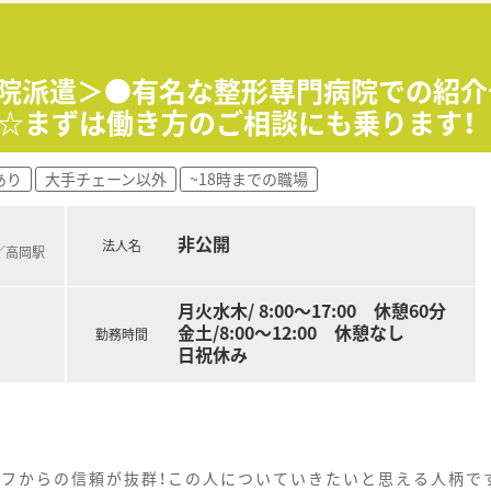
ており、医療や福祉事業を幅広く手掛ける安定した大手企業です
あり、過誤防止システムなど従業員を守る体制が整備されていま
日と非常に高く、定着率が良いことも大きな魅力のひとつです
病院派遣＞●有名な整形専門病院での紹
迎☆まずは働き方のご相談にも乗ります！
とシフトさせるため、調剤事務による積極的なフォローを推進中
過誤防止システムを導入し、安心と安全の医療提供に努めていま
あり
大手チェーン以外
~18時までの職場
ーニングを導入しており、業務の隙間時間で効率良く学習できま
非公開
法人名
で、落ち着いた雰囲気の中でベテランのスタッフも多数活躍して
)／高岡駅
にしながら、長く働き続けたいと考える多くの方が在籍しており
ンを重視し、地域医療への貢献にやりがいを見出す方が活躍中で
月火水木/ 8:00〜17:00 休憩60分
金土/8:00〜12:00 休憩なし
勤務時間
日祝休み
ッフからの信頼が抜群！この人についていきたいと思える人柄で