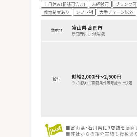
土日休み(相談可含む)
未経験可
ブランク可
教育制度あり
シフト制
大手チェーン以外
富山県 高岡市
勤務地
新高岡駅 (JR城端線)
時給2,000円～2,500円
給与
※ご経験・ご勤務条件等考慮の上決定
■富山県・石川県に9店舗を展開
■弊社からの紹介実績も複数あ