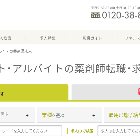
平日9：30-19：00 土日10：00-19：
人検索
求人特集
転職ガイド
ファル
バイト
ト・アルバイト
の薬剤師転職・
す
業種
雇用形態 / 給
高岡市
を選ぶ
求人IDで検索