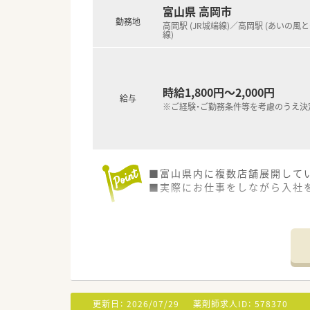
富山県 高岡市
勤務地
高岡駅 (JR城端線)／高岡駅 (あいの風
線)
時給1,800円～2,000円
給与
※ご経験・ご勤務条件等を考慮のうえ決
■富山県内に複数店舗展開して
■実際にお仕事をしながら入社
更新日：
2026/07/29
薬剤師求人ID：
578370