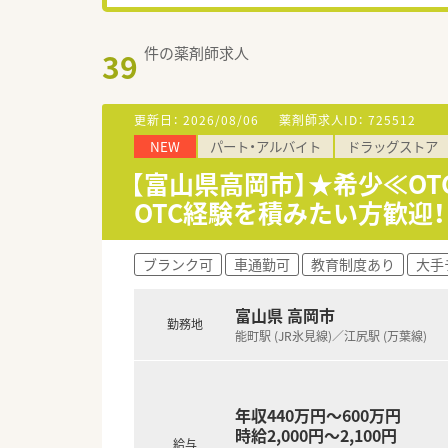
件の薬剤師求人
39
更新日：
2026/08/06
薬剤師求人ID：
725512
NEW
パート・アルバイト
ドラッグストア
【富山県高岡市】★希少≪O
OTC経験を積みたい方歓迎
ブランク可
車通勤可
教育制度あり
大手
富山県 高岡市
勤務地
能町駅 (JR氷見線)／江尻駅 (万葉線)
年収440万円～600万円
時給2,000円～2,100円
給与