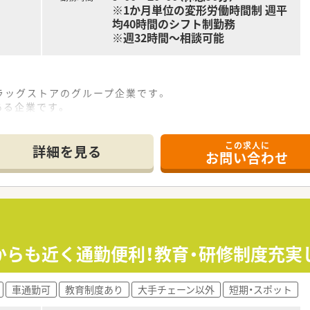
※1か月単位の変形労働時間制 週平
均40時間のシフト制勤務
※週32時間～相談可能
ラッグストアのグループ企業です。
ある企業です。
この求人に
。患者様からの相談やカウンセリングを行い商品提案を行いま
詳細を見る
お問い合わせ
て、OTC販売や医薬品補充、売り場作りに専念出来ます。
年間休日110日あります。
時で帰ることが出来ます。
い方
い方
からも近く通勤便利！教育・研修制度充実
り確保したい方
車通勤可
教育制度あり
大手チェーン以外
短期・スポット