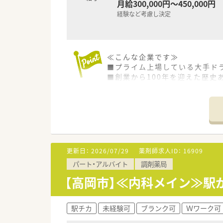
月給300,000円～450,000円
経験など考慮し決定
≪こんな企業です≫
■プライム上場している大手ド
■創業から100年を迎えた歴史
≪働く環境について≫
■メインの業務はOTC販売です
■レジ業務は専門の方にお任せし
■休みはシフトにより週休2日で
■残業は月3時間程度でほぼ定
更新日：
2026/07/29
薬剤師求人ID：
16909
≪こんな方におすすめ≫
パート・アルバイト
調剤薬局
■安定した企業で長期就業した
■OTC専門薬剤師として働きた
【高岡市】≪内科メイン≫駅
■プライベートの時間もしっか
駅チカ
未経験可
ブランク可
Ｗワーク可