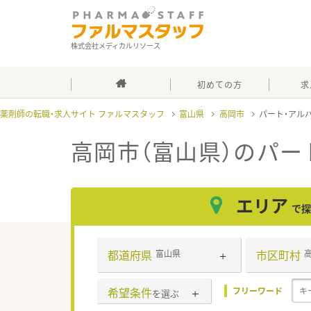
株式会社メディカルリソース
初めての方
求
薬剤師の転職・求人サイト ファルマスタッフ
富山県
高岡市
パート・アル
高岡市（富山県）のパー
エリア
で探
都道府県
市区町村
富山県
希望条件
フリーワード
を選ぶ