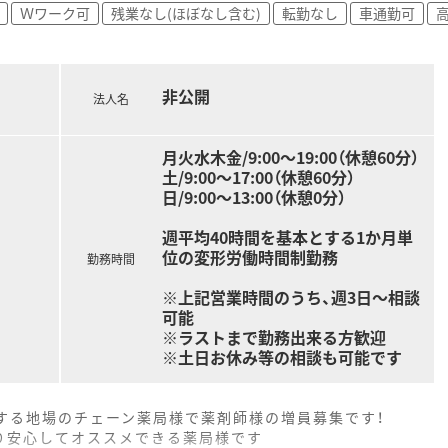
Ｗワーク可
残業なし(ほぼなし含む)
転勤なし
車通勤可
高
非公開
法人名
月火水木金/9:00～19:00（休憩60分）
土/9:00～17:00（休憩60分）
日/9:00～13:00（休憩0分）
週平均40時間を基本とする1か月単
位の変形労働時間制勤務
勤務時間
※上記営業時間のうち、週3日～相談
可能
※ラストまで勤務出来る方歓迎
※土日お休み等の相談も可能です
する地場のチェーン薬局様で薬剤師様の増員募集です！
り安心してオススメできる薬局様です