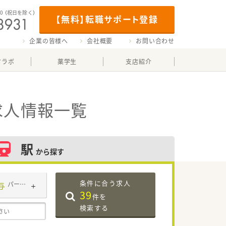
00
（祝日を除く）
【無料】転職サポート登録
企業の皆様へ
会社概要
お問い合わせ
マラボ
薬学生
支店紹介
求人情報一覧
駅
から探す
条件に合う求人
与
パート・アルバイト
39
件を
検索する