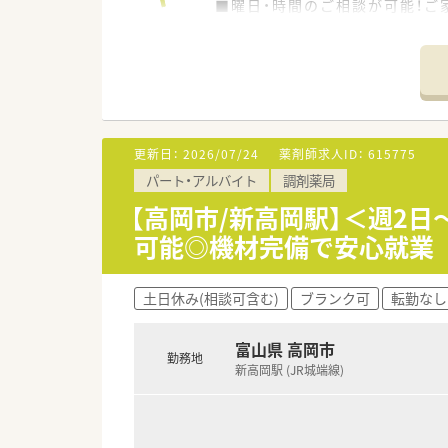
■曜日・時間のご相談が可能！ご
更新日：
2026/07/24
薬剤師求人ID：
615775
パート・アルバイト
調剤薬局
【高岡市/新高岡駅】＜週2日
可能◎機材完備で安心就業
土日休み(相談可含む)
ブランク可
転勤なし
富山県 高岡市
勤務地
新高岡駅 (JR城端線)