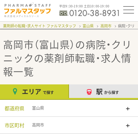
平日9：30-19：00 土日10：00-19：00
薬剤師の転職・求人サイト ファルマスタッフ
富山県
高岡市
病院・クリ
高岡市（富山県）の病院・クリ
ニック
の薬剤師転職・求人情
報一覧
エリア
駅
で探す
から探す
都道府県
富山県
市区町村
高岡市