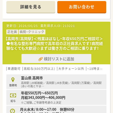
詳細を見る
お問い合わせ
更新日：
2026/06/25
薬剤師求人ID：
213221
正社員
病院・クリニック
【高岡市/高岡駅】＜残業ほぼなし・年収650万円ご相談可＞
●有名な整形専門病院で高年収の正社員求人です！病院経
験なくても大歓迎☆まずは働き方のご相談に乗ります！
検討リストに追加
車通勤可
高給与(600万円以上)
大手チェーン以外
~18時までの職場
富山県 高岡市
高岡駅 (JR城端線)／高岡駅 (JR氷見線)／高岡駅 (万葉線)／高岡駅
勤務地
(あいの風とやま
…
年収550万円～650万円
月給343,000円～406,000円
給与
※ご経験、ご年齢等考慮の上決定
月火水木/ 8:00〜17:00 休憩60分