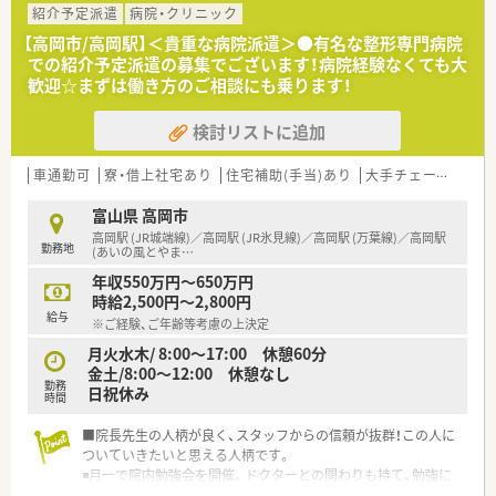
紹介予定派遣
病院・クリニック
【高岡市/高岡駅】＜貴重な病院派遣＞●有名な整形専門病院
での紹介予定派遣の募集でございます！病院経験なくても大
歓迎☆まずは働き方のご相談にも乗ります！
検討リストに追加
車通勤可
寮・借上社宅あり
住宅補助(手当)あり
大手チェーン以外
富山県 高岡市
高岡駅 (JR城端線)／高岡駅 (JR氷見線)／高岡駅 (万葉線)／高岡駅
勤務地
(あいの風とやま
…
年収550万円～650万円
時給2,500円～2,800円
給与
※ご経験、ご年齢等考慮の上決定
月火水木/ 8:00〜17:00 休憩60分
金土/8:00〜12:00 休憩なし
勤務
日祝休み
時間
■院長先生の人柄が良く、スタッフからの信頼が抜群！この人に
ついていきたいと思える人柄です。
◾️月一で院内勉強会を開催。ドクターとの関わりも持て、勉強に
なります。