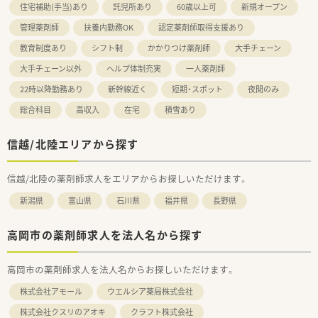
住宅補助(手当)あり
託児所あり
60歳以上可
新規オープン
管理薬剤師
扶養内勤務OK
認定薬剤師取得支援あり
教育制度あり
シフト制
かかりつけ薬剤師
大手チェーン
大手チェーン以外
ヘルプ体制充実
一人薬剤師
22時以降勤務あり
新幹線近く
短期・スポット
夜間のみ
総合科目
高収入
在宅
積雪あり
信越/北陸エリアから探す
信越/北陸の薬剤師求人をエリアからお探しいただけます。
新潟県
富山県
石川県
福井県
長野県
高岡市の薬剤師求人を法人名から探す
高岡市の薬剤師求人を法人名からお探しいただけます。
株式会社アモール
ウエルシア薬局株式会社
株式会社クスリのアオキ
クラフト株式会社