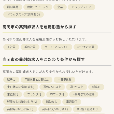
調剤薬局
病院・クリニック
企業
ドラッグストア
ドラッグストア(調剤あり)
高岡市の薬剤師求人を雇用形態から探す
高岡市の薬剤師求人を雇用形態からお探しいただけます。
正社員
契約社員
パート・アルバイト
紹介予定派遣
高岡市の薬剤師求人をこだわり条件から探す
高岡市の薬剤師求人をこだわり条件からお探しいただけます。
駅チカ
年間休日120日以上
土日祝休み
土日休み(相談可含む)
週休2.5日以上
週32h以上
新卒可
未経験可
ブランク可
Ｗワーク可
~18時までの職場
残業なし(ほぼなし含む)
転勤なし
車通勤可
高給与(600万円以上)
高時給(2,500円以上)
寮・借上社宅あり