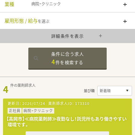
業種
病院・クリニック
雇用形態 / 給与
を選ぶ
詳細条件を表示
条件に合う求人
4
件を
検索する
4
件の薬剤師求人
並び順
更新日：
2026/07/24
薬剤師求人ID：
173310
正社員
病院・クリニック
【高岡市】≪病院薬剤師≫夜勤なし！託児所もあり働きやすい
環境です。