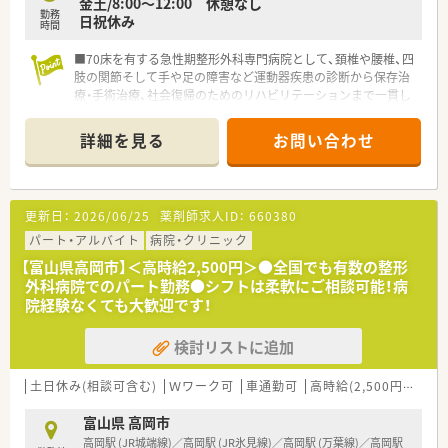
金土/8:00〜12:00 休憩なし
勤務
日祝休み
時間
■70床を有する急性期整形外科専門病院として、頚椎や腰椎、四
肢の関節そして手や足の障害など運動器疾患の診断から保存治
療・手術治療、社会復帰のためのリハビリテーションまで一貫し
て担っています。
■院長先生の人柄が良く、スタッフからの信頼が抜群！この人に
詳細を見る
お問い合わせ
ついていきたいと思える人柄です
◾️月一で院内勉強会を開催。ドクターとの関わりも持て、勉強に
なります
更新日：
2026/06/25
薬剤師求人ID：
660380
パート・アルバイト
病院・クリニック
【富山県高岡市】＜高時給2,500円＞●全国でも有数の整形
外科病院でのパート勤務●シフトは柔軟にご相談可能！病
院経験なくても大歓迎です！
検討リストに追加
土日休み(相談可含む)
Ｗワーク可
車通勤可
高時給(2,500円以上)
富山県 高岡市
高岡駅 (JR城端線)／高岡駅 (JR氷見線)／高岡駅 (万葉線)／高岡駅