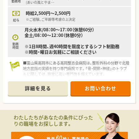
勤務地
(あいの風とやま
…
時給2,500円～2,500円
※ご経験、ご年齢等考慮の上決定
給与
月火水木/08：00～17：00（休憩60分）
金土/08：00～12：00（休憩0分）
勤務
※1日8時間、週40時間を限度とするシフト制勤務
時間
※時間・曜日お気軽にご相談ください
■富山県高岡市にある高岡整志会病院は、整形外科の分野で北陸
地方屈指の実績を持つ専門病院です。「骨・関節・神経」のトラブ
ルに関しては、非常に高い専門性を備えています。
■整形外科の単科病院であることが最大の強みで、診断から手
術、リハビリまで一貫した専門ケアを受けることができます。
詳細を見る
お問い合わせ
■特に脊椎（背骨・腰）の治療において、全国的にも有名な拠点で
す。
■院長先生の人柄が良く、スタッフからの信頼が抜群！この人に
ついていきたいと思える人柄です。
■月一で院内勉強会を開催。ドクターとの関わりも持て、勉強に
わたしたちがあなたの条件にぴった
なります。
りの職場をお探しします。