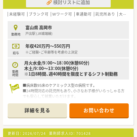
検討リストに追加
未経験可
ブランク可
Ｗワーク可
車通勤可
託児所あり
大手チェーン以外
富山県 高岡市
戸出駅 (JR城端線)
勤務地
年収420万円～550万円
※ご経験・ご年齢等を考慮の上決定
給与
月火水金/9：00～18：00(休憩60分)
木土/9：00～13：00(休憩0分)
勤務
※1日8時間、週40時間を限度とするシフト制勤務
時間
■病床数95床のケアミックス型の病院です。
■24時間対応の託児所もあり、小さなお子様がいらっしゃる方
でも安心して就業いただけます。
詳細を見る
お問い合わせ
更新日：
2026/07/24
薬剤師求人ID：
701428