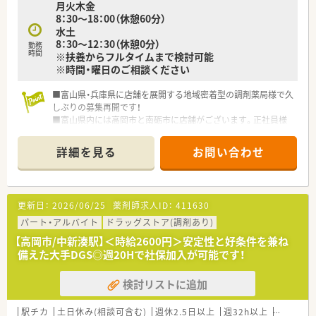
月火木金
8：30～18：00（休憩60分）
水土
8：30～12：30（休憩0分）
勤務
時間
※扶養からフルタイムまで検討可能
※時間・曜日のご相談ください
■富山県・兵庫県に店舗を展開する地域密着型の調剤薬局様で久
しぶりの募集再開です！
■富山県内には高岡市と南砺市に店舗がございます。正社員様
のご相談も可能ですので、お気軽にお問い合わせ下さいませ
詳細を見る
お問い合わせ
更新日：
2026/06/25
薬剤師求人ID：
411630
パート・アルバイト
ドラッグストア(調剤あり)
【高岡市/中新湊駅】＜時給2600円＞安定性と好条件を兼ね
備えた大手DGS◎週20Hで社保加入が可能です！
検討リストに追加
駅チカ
土日休み(相談可含む)
週休2.5日以上
週32h以上
新卒可