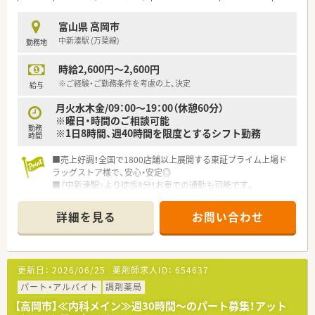
富山県 高岡市
中新湊駅 (万葉線)
勤務地
時給2,600円～2,600円
※ご経験・ご勤務条件を考慮の上、決定
給与
月火水木金/09：00～19：00（休憩60分）
※曜日・時間のご相談可能
勤務
※1日8時間、週40時間を限度とするシフト勤務
時間
■売上好調！全国で1800店舗以上展開する東証プライム上場ド
ラッグストア様で、安心・安定◎
■『中新湊駅』より徒歩8分！お車での通勤も可能です。
■曜日・時間のご相談が可能な、パート薬剤師様の募集！高時給
2600円の好待遇◎週20時間以上で社会保険にご加入いただけま
詳細を見る
お問い合わせ
す。
更新日：
2026/06/25
薬剤師求人ID：
654637
パート・アルバイト
調剤薬局
【高岡市】≪内科メイン≫週30時間～のパート募集！アット