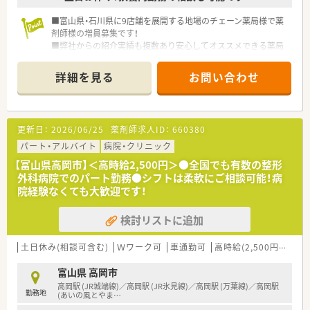
■富山県・石川県に9店舗を展開する地場のチェーン薬局様で薬
剤師様の増員募集です！
■弊社からの紹介実績も複数あり安心してオススメできる薬局
様です
■雰囲気良く長くお勤め頂ける環境です
詳細を見る
お問い合わせ
■こちらの店舗は土日も開局しておりますので、ご勤務曜日・時
間等お気軽にご相談ください♪
■ご経験・ご勤務条件等を考慮の上時給2,500円まで検討可能で
す！
更新日：
2026/06/25
薬剤師求人ID：
660380
パート・アルバイト
病院・クリニック
【富山県高岡市】＜高時給2,500円＞●全国でも有数の整形
外科病院でのパート勤務●シフトは柔軟にご相談可能！病
院経験なくても大歓迎です！
検討リストに追加
土日休み(相談可含む)
Ｗワーク可
車通勤可
高時給(2,500円以上)
富山県 高岡市
高岡駅 (JR城端線)／高岡駅 (JR氷見線)／高岡駅 (万葉線)／高岡駅
勤務地
(あいの風とやま
…