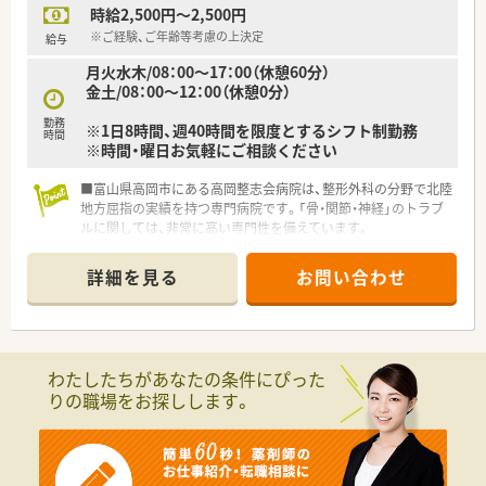
時給2,500円～2,500円
※ご経験、ご年齢等考慮の上決定
給与
月火水木/08：00～17：00（休憩60分）
金土/08：00～12：00（休憩0分）
勤務
※1日8時間、週40時間を限度とするシフト制勤務
時間
※時間・曜日お気軽にご相談ください
■富山県高岡市にある高岡整志会病院は、整形外科の分野で北陸
地方屈指の実績を持つ専門病院です。「骨・関節・神経」のトラブ
ルに関しては、非常に高い専門性を備えています。
■整形外科の単科病院であることが最大の強みで、診断から手
術、リハビリまで一貫した専門ケアを受けることができます。
詳細を見る
お問い合わせ
■特に脊椎（背骨・腰）の治療において、全国的にも有名な拠点で
す。
■院長先生の人柄が良く、スタッフからの信頼が抜群！この人に
ついていきたいと思える人柄です。
■月一で院内勉強会を開催。ドクターとの関わりも持て、勉強に
わたしたちがあなたの条件にぴった
なります。
りの職場をお探しします。