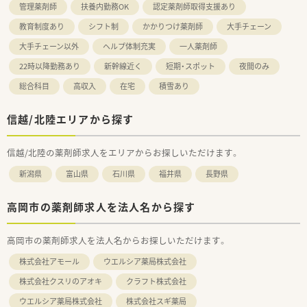
管理薬剤師
扶養内勤務OK
認定薬剤師取得支援あり
教育制度あり
シフト制
かかりつけ薬剤師
大手チェーン
大手チェーン以外
ヘルプ体制充実
一人薬剤師
22時以降勤務あり
新幹線近く
短期・スポット
夜間のみ
総合科目
高収入
在宅
積雪あり
信越/北陸エリアから探す
信越/北陸の薬剤師求人をエリアからお探しいただけます。
新潟県
富山県
石川県
福井県
長野県
高岡市の薬剤師求人を法人名から探す
高岡市の薬剤師求人を法人名からお探しいただけます。
株式会社アモール
ウエルシア薬局株式会社
株式会社クスリのアオキ
クラフト株式会社
ウエルシア薬局株式会社
株式会社スギ薬局