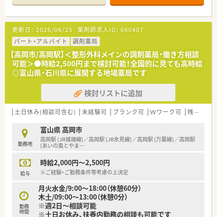
更新日：
2026/06/25
薬剤師求人ID：
660407
パート・アルバイト
調剤薬局
【高岡市/高岡駅】＜整形外科メインの調剤薬局・働き方相談
可能＞●時給2,500円まで検討可能！全国的に見ても高時給
◎富山県・石川県に展開する地場薬局です
検討リストに追加
土日休み(相談可含む)
未経験可
ブランク可
Ｗワーク可
残業なし(ほぼなし含む)
富山県 高岡市
高岡駅 (JR城端線)／高岡駅 (JR氷見線)／高岡駅 (万葉線)／高岡駅
勤務地
(あいの風とやま
…
時給2,000円～2,500円
※ご経験・ご勤務条件等考慮の上決定
給与
月火水金/9:00～18:00（休憩60分）
木土/09:00～13:00（休憩0分）
※週2日～相談可能
勤務
時間
※土日お休み、扶養内勤務の相談も可能です