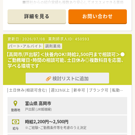
■弊社からの紹介実績も複数あり安心してオススメできる薬局
様です
■雰囲気良く長くお勤め頂ける環境です
詳細を見る
お問い合わせ
■こちらの店舗は土日も開局しておりますので、ご勤務曜日・時
間等お気軽にご相談ください♪
■ご経験・ご勤務条件等を考慮の上時給2,500円まで検討可能で
す！
更新日：
2026/07/08
薬剤師求人ID：
450593
パート・アルバイト
調剤薬局
【高岡市/戸出駅】＜扶養内OK！時給2,500円まで相談可＞●
ご勤務曜日・時間の相談可能、土日休み◎複数科目を応需、
学べる環境です
検討リストに追加
土日休み(相談可含む)
週32h以上
新卒可
ブランク可
転勤なし
富山県 高岡市
戸出駅 (JR城端線)
勤務地
時給2,200円～2,500円
※ご経験・ご勤務条件等を考慮のうえ決定
給与