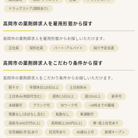
ドラッグストア(調剤あり)
高岡市の薬剤師求人を雇用形態から探す
高岡市の薬剤師求人を雇用形態からお探しいただけます。
正社員
契約社員
パート・アルバイト
紹介予定派遣
高岡市の薬剤師求人をこだわり条件から探す
高岡市の薬剤師求人をこだわり条件からお探しいただけます。
駅チカ
年間休日120日以上
土日祝休み
土日休み(相談可含む)
週休2.5日以上
週32h以上
新卒可
未経験可
ブランク可
Ｗワーク可
~18時までの職場
残業なし(ほぼなし含む)
転勤なし
車通勤可
高給与(600万円以上)
高時給(2,500円以上)
寮・借上社宅あり
住宅補助(手当)あり
託児所あり
60歳以上可
新規オープン