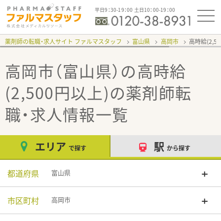
平日9：30-19：00 土日10：00-19：00
薬剤師の転職・求人サイト ファルマスタッフ
富山県
高岡市
高時給(2,5
高岡市（富山県）の高時給
(2,500円以上)
の薬剤師転
職・求人情報一覧
エリア
駅
で探す
から探す
都道府県
富山県
市区町村
高岡市