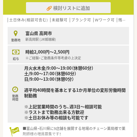
検討リストに追加
土日休み(相談可含む)
未経験可
ブランク可
Ｗワーク可
残業なし(ほぼなし含む)
富山県 高岡市
新高岡駅 (JR城端線)
勤務地
時給2,000円～2,500円
※ご経験・ご勤務条件等考慮の上決定
給与
月火水木金/9:00～19:00（休憩60分）
土/9:00～17:00（休憩60分）
日/9:00～13:00（休憩0分）
週平均40時間を基本とする1か月単位の変形労働時間
制勤務
勤務
時間
※上記営業時間のうち、週3日～相談可能
※ラストまで勤務出来る方歓迎
※土日お休み等の相談も可能です
■富山県・石川県に9店舗を展開する地場のチェーン薬局様で薬
剤師様の増員募集です！