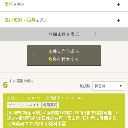
業種
を選ぶ
雇用形態 / 給与
を選ぶ
詳細条件を表示
条件に合う求人
6
件を
検索する
6
件の薬剤師求人
並び順
更新日：
2026/07/24
薬剤師求人ID：
333007
パート・アルバイト
調剤薬局
【高岡市/新高岡駅】＜高時給！時給2,500円まで検討可能！＞
週3～相談可能/土日休みも可◎富山県・石川県に展開する
地場薬局です/内科,小児科応需