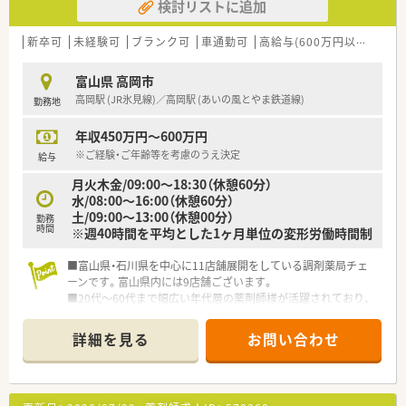
検討リストに追加
新卒可
未経験可
ブランク可
車通勤可
高給与(600万円以上)
シ
富山県 高岡市
高岡駅 (JR氷見線)／高岡駅 (あいの風とやま鉄道線)
勤務地
年収450万円～600万円
※ご経験・ご年齢等を考慮のうえ決定
給与
月火木金/09:00～18:30（休憩60分）
水/08:00～16:00（休憩60分）
土/09:00～13:00（休憩00分）
勤務
時間
※週40時間を平均とした1ヶ月単位の変形労働時間制
■富山県・石川県を中心に11店舗展開をしている調剤薬局チェ
ーンです。富山県内には9店舗ございます。
■20代～60代まで幅広い年代層の薬剤師様が活躍されており、
全員が薬のプロフェッショナルを目指せる環境がございます。
■ご経験を鑑み高年収600万円も可能です。通勤用にETCカード
詳細を見る
お問い合わせ
の貸与もございます！遠方からのご通勤でも負担なく通勤いただ
けます。