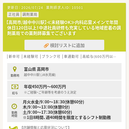
院の門前にある調剤薬局です。
更新日：
2026/07/24
薬剤師求人ID：
10501
■内科や外科をはじめとした多岐にわたる科目の処方箋を1日平
均70枚ほど応需しています。
正社員
調剤薬局
■幅広い疾患の患者様が来局されるため、働きながら自然と多く
【高岡市/越中中川駅】≪未経験OK≫内科応需メインで年間
の知識を習得できる環境です。
休日120日以上！中途社員研修も充実している地域密着の調
剤薬局での薬剤師募集でございます
【法人特徴について】
■全国に150店舗以上を展開しており、医療や福祉事業を幅広く
検討リストに追加
手掛ける安定した大手企業です。
■現場の意見を尊重する風土があり、過誤防止システムなど従業
員を守る体制が整備されています。
新卒可
未経験可
ブランク可
車通勤可
高給与(600万円以上)
教
■有給休暇の平均消化日数は10日と非常に高く、定着率が良い
ことも大きな魅力のひとつです。
富山県 高岡市
越中中川駅 (JR氷見線)
勤務地
【こんな取り組みをしています】
■薬剤師業務をより対人業務へとシフトさせるため、調剤事務に
年収450万円～600万円
よる積極的なフォローを推進中です。
■全店舗にバーコードを用いた過誤防止システムを導入し、安心
※ご経験・ご年齢等を考慮のうえ決定
給与
と安全の医療提供に努めています。
月火水金/9：00～18：30(休憩60分)
■15分単位で受講できるe-ラーニングを導入しており、業務の
木/9：00～13：00(休憩0分)
隙間時間で効率良く学習できます。
土/9：00～17：30(休憩60分)
勤務
時間
※1日8時間、週40時間を限度とするシフト制勤務
【こんな方が活躍中】
■平均年齢は40歳と少し高めで、落ち着いた雰囲気の中でベテ
【店舗情報と応需状況について】
ランのスタッフも多数活躍しています。