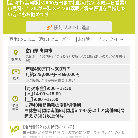
【高岡市/高岡駅】≪600万円まで相談可能≫ 木曜半日営業！
宅対応にも積極的に注力しております。
小児科・アレルギー科メインの薬局／将来管理を目指した
い方にもお勧めです
【募集背景と求める人物像について】
■欠員補充ではなく体制強化に向けた増員募集であり、店舗の充
検討リストに追加
実を図るため急募の求人となっております。
■薬局長等のキャリアアップを見込める方や、事務員在籍環境下
で一人薬剤師が可能な方を求めています。
週休2.5日以上
週32h以上
新卒可
未経験可
ブランク可
残業なし
■長期勤続によるキャリア形成を図るため、50歳以下の正社員
就業を希望される方を広く歓迎しております。
富山県 高岡市
高岡駅 (JR氷見線)／高岡駅 (万葉線)／高岡駅 (あいの風とやま鉄道
勤務地
【法人特徴について】
線)
■東証プライムに上場しているグループ企業であり、岐阜県を中
年収450万円～600万円
心に北陸や関西へも出店を拡大中です。
月給375,000円～459,000円
■全体で491店舗を展開し、健康と美を通して地域社会に貢献す
給与
※ご経験、ご年齢等考慮の上決定
るドラッグストアや薬局を目指しています。
【月火水金】9:00～18:30
■調剤業務の割合が非常に高く雑務的業務が発生しないため、専
【木】14:00～18:00
門性を活かして働くことができる環境です。
【土】9:00～17:00
※週40時間勤務の変形労働制
勤務
時間
※休憩時間は実働6時間超えで45分以上と実働8時間
超えで60分以上付与
【店舗情報と応需状況について】
■高岡駅から徒歩12分ほどの場所に位置しており、通勤の利便