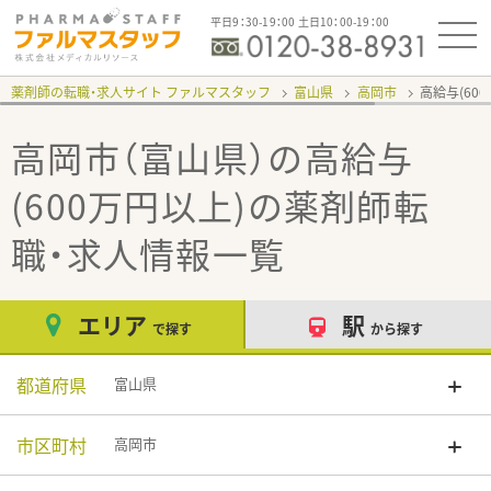
平日9：30-19：00 土日10：00-19：00
薬剤師の転職・求人サイト ファルマスタッフ
富山県
高岡市
高給与(60
高岡市（富山県）の高給与
(600万円以上)
の薬剤師転
職・求人情報一覧
エリア
駅
で探す
から探す
都道府県
富山県
市区町村
高岡市