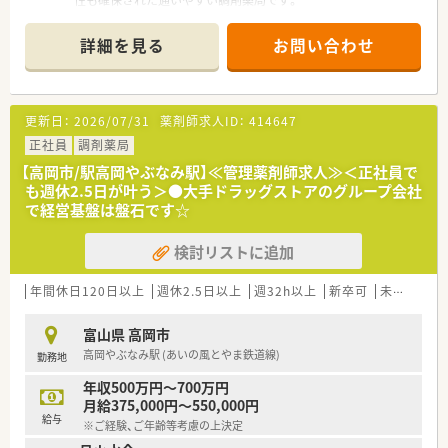
性も確保された通いやすい調剤薬局です。
■主に隣接するクリニックから小児科やアレルギー科の処方箋
を1日平均50枚程度応需しております。
詳細を見る
お問い合わせ
■取り扱い医薬品は283品目程度と多すぎず、業務に慣れやすい
落ち着いたペースで対応できる環境です。
【法人特徴について】
更新日：
2026/07/31
薬剤師求人ID：
414647
■北陸地方で最大手の医薬品卸にて支店長を務めた経験を持つ
人物が創業した、地域密着型の調剤薬局法人です。
正社員
調剤薬局
■高岡地区を中心に複数の店舗を展開しており、地域のクリニッ
【高岡市/駅高岡やぶなみ駅】≪管理薬剤師求人≫＜正社員で
クとの強固な信頼関係を築き上げております。
も週休2.5日が叶う＞●大手ドラッグストアのグループ会社
■経営トップの人柄が大変魅力的であり、従業員一人ひとりの生
で経営基盤は盤石です☆
活スタイルに寄り添った働き方を提案してくれます。
検討リストに追加
【こんな方にオススメ】
■年間休日120日以上の環境で、ワークライフバランスを最優先
に考えながら無理なく長期間働き続けたい方です。
年間休日120日以上
週休2.5日以上
週32h以上
新卒可
未経験可
■将来的に管理薬剤師のポジションを目指しており、マネジメン
ト業務に挑戦してキャリアアップを図りたい方です。
富山県 高岡市
■小児科やアレルギー科の専門知識を深め、子どもたちやご家族
高岡やぶなみ駅 (あいの風とやま鉄道線)
勤務地
の不安を取り除くような服薬指導を行いたい方です。
年収500万円～700万円
月給375,000円～550,000円
給与
※ご経験、ご年齢等考慮の上決定