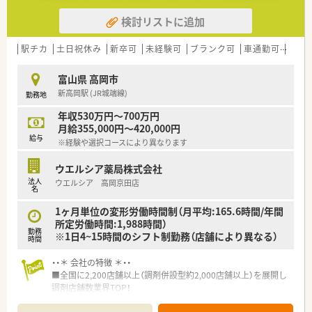
とも可能です。
検討リストに追加
■その他にも、管理部門や商品部門等の本社スタッフなど活動領
域は多種多様です。
■在宅実施店舗は年々増加しており、在宅医療へもしっかりと関
駅チカ
土日祝休み
新卒可
未経験可
ブランク可
車通勤可
高給与
わる事ができます。
■育児休暇は3歳まで取得が可能で、時短制度は小学5年生まで
富山県 高岡市
時短勤務ができるよう変更予定です。
新高岡駅 (JR城端線)
勤務地
■年間休日が120日とワークライフバランスが整っています
■日用品から常備薬まで、従業員割引制度など嬉しいメリットも
年収530万円～700万円
たくさんあります！
月給355,000円～420,000円
給与
※経験や選択コースにより異なります
ウエルシア薬局株式会社
法人
ウエルシア 高岡京田店
名
1ヶ月単位の変形労働時間制（月平均:165.6時間/年間
所定労働時間:1,988時間）
勤務
※1日4~15時間のシフト制勤務（店舗により異なる）
時間
・・＊ 会社の特徴 ＊・・
■全国に2,200店舗以上（調剤併設型約2,000店舗以上）を展開し
調剤店舗数業界TOP！
■店舗拡大に伴いキャリアアップできるポジションが多数あり！