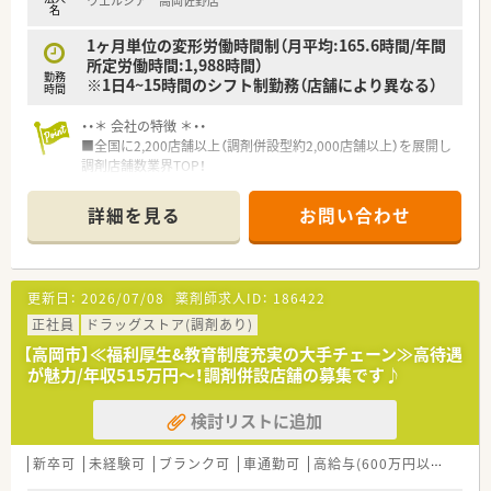
ウエルシア 高岡佐野店
名
1ヶ月単位の変形労働時間制（月平均:165.6時間/年間
所定労働時間:1,988時間）
勤務
※1日4~15時間のシフト制勤務（店舗により異なる）
時間
・・＊ 会社の特徴 ＊・・
■全国に2,200店舗以上（調剤併設型約2,000店舗以上）を展開し
調剤店舗数業界TOP！
■店舗拡大に伴いキャリアアップできるポジションが多数あり！
頑張り次第で高給与も可能！
詳細を見る
お問い合わせ
■経験や勤務コースによりますが、経験の少ない方でも500万前
半スタートと業界TOP水準！
■職種や職域に合わせ、豊富な社内研修や外部組織と連携した研
修を用意されています
更新日：
2026/07/08
薬剤師求人ID：
186422
■薬剤師が中心の会社だからこそ活躍できるキャリアパスが多
種多様に用意されています。
正社員
ドラッグストア(調剤あり)
■店舗拡大に伴い、エリアマネジャーや営業部長等のマネジメン
【高岡市】≪福利厚生&教育制度充実の大手チェーン≫高待遇
トのポジションも増えます。
が魅力/年収515万円～！調剤併設店舗の募集です♪
■在宅や教育等の専門性を活かせるスペシャリストを目指すこ
とも可能です。
検討リストに追加
■その他にも、管理部門や商品部門等の本社スタッフなど活動領
域は多種多様です。
■在宅実施店舗は年々増加しており、在宅医療へもしっかりと関
新卒可
未経験可
ブランク可
車通勤可
高給与(600万円以上)
寮・
わる事ができます。