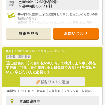
土/09:00～12:30(休憩0分)
勤務
時間
※週40時間のシフト制
■毎年100 店舗以上新規出店をしており、堅実ながらも勢いのあ
る成長企業です
■調剤併設型ドラッグのパイオニアとして、関東、東海、関西、北
陸・信州を中心に約1,700店舗以上を展開しています
■研修制度は様々なプランがあり、集合研修だけでなく任意で受
詳細を見る
お問い合わせ
講可能な研修も幅広く用意されています
■店舗で活躍する従業員、社外で活躍する従業員、将来経営幹部
となる従業員など、薬剤師として様々な活躍ができるフィールド
を用意されています
更新日：
2026/07/24
薬剤師求人ID：
615773
■総合薬剤師・調剤薬剤師（土日休み・19時までの勤務）どちらか
の働き方を選択できます
正社員
調剤薬局
■調剤併設型だけでなく「医療モール・クリニック併設店舗」「敷
【富山県高岡市】＜高年収650万円まで検討可王＞●小児在
地内薬局」「訪問調剤特化型店舗」など様々な店舗を運営してい
宅医療に特化した企業様、小児科領域での専門性を高めた
ます
い方、学びたい方に必見です
■在宅医療にも積極的取り組んでおり「訪問調剤特化型店舗」を
50店舗以上、無菌調剤室は業界最多の51店舗設置しています
検討リストに追加
■「プラチナくるみん認定企業」「健康経営優良法人2023（大規模
法人部門）認定」等を取得し一人ひとりが働きやすい環境が整備
されています
年間休日120日以上
新卒可
未経験可
ブランク可
転勤なし
車通
■充実した研修制度、人事制度、評価制度、キャリア支援制度等
があるのも特徴です
富山県 高岡市