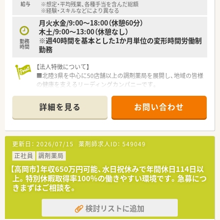
給与
※想定・平均残業、各種手当を含んだ総額
イフバランスを重視できます。
※経験・スキルなどにより異なる
■勤務時間は週38時間45分の1ヶ月変形労働時間制であり、メリ
月火水金/9:00～18:00（休憩60分）
ハリをつけて働けます。
木土/9:00～13:00（休憩なし）
■産前産後休暇や育児休暇の取得実績も豊富にあり、ライフイベ
※週40時間を基本とした1か月単位の変形時間労働制
勤務
ント後も安心して復帰できます。
時間
勤務
【法人特徴について】
■北陸3県を中心に50店舗以上の調剤薬局を展開し、地域の皆様
の健康を支えるリーディングカンパニーです。
■調剤薬局事業に加えて臨床検査事業なども手掛けており、複数
の収益の柱を持つ安定した経営基盤が魅力です。
詳細を見る
お問い合わせ
■ドクターとの強固な信頼関係を活かしたマンツーマンでの出
店が多く、医療機関との連携が非常にスムーズです。
【募集背景と求める人物像について】
更新日：
2026/07/15
薬剤師求人ID：
549049
■地域への医療提供サービスをさらに充実させていくため、体制
強化を目的とした増員募集となります。
正社員
調剤薬局
■調剤業務が未経験の方や、出産・育児などで業務にブランクが
【高岡市】年収650万円可能、水日祝休みで年間休日114日以
ある方のご応募も歓迎しております。
上。特別休暇取得率100％の働きやすい環境です。急募につ
■患者様や医療機関スタッフと円滑なコミュニケーションを取
きまずはご相談を。
り、チームワークを大切にできる方を求めています。
検討リストに追加
【勤務実態について】
■残業はほとんど発生しない勤務体制が整っており、終業後のプ