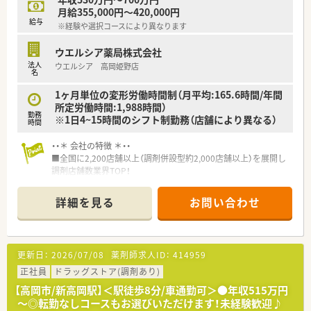
月給355,000円～420,000円
給与
※経験や選択コースにより異なります
ウエルシア薬局株式会社
法人
ウエルシア 高岡姫野店
名
1ヶ月単位の変形労働時間制（月平均:165.6時間/年間
所定労働時間:1,988時間）
勤務
※1日4~15時間のシフト制勤務（店舗により異なる）
時間
・・＊ 会社の特徴 ＊・・
■全国に2,200店舗以上（調剤併設型約2,000店舗以上）を展開し
調剤店舗数業界TOP！
■店舗拡大に伴いキャリアアップできるポジションが多数あり！
頑張り次第で高給与も可能！
詳細を見る
お問い合わせ
■経験や勤務コースによりますが、経験の少ない方でも500万前
半スタートと業界TOP水準！
■職種や職域に合わせ、豊富な社内研修や外部組織と連携した研
修を用意されています
更新日：
2026/07/08
薬剤師求人ID：
414959
■薬剤師が中心の会社だからこそ活躍できるキャリアパスが多
種多様に用意されています。
正社員
ドラッグストア(調剤あり)
■店舗拡大に伴い、エリアマネジャーや営業部長等のマネジメン
【高岡市/新高岡駅】＜駅徒歩8分/車通勤可＞●年収515万円
トのポジションも増えます。
～◎転勤なしコースもお選びいただけます！未経験歓迎♪
■在宅や教育等の専門性を活かせるスペシャリストを目指すこ