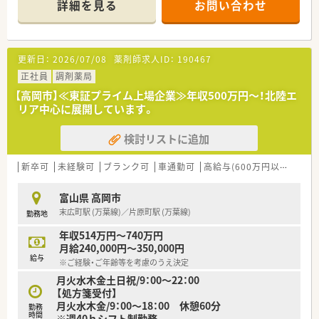
詳細を見る
お問い合わせ
更新日：
2026/07/08
薬剤師求人ID：
190467
正社員
調剤薬局
【高岡市】≪東証プライム上場企業≫年収500万円～！北陸エ
リア中心に展開しています。
検討リストに追加
新卒可
未経験可
ブランク可
車通勤可
高給与(600万円以上)
住宅
富山県 高岡市
末広町駅 (万葉線)／片原町駅 (万葉線)
勤務地
年収514万円～740万円
月給240,000円～350,000円
給与
※ご経験・ご年齢等を考慮のうえ決定
月火水木金土日祝/9：00～22：00
【処方箋受付】
月火水木金/9：00～18：00 休憩60分
勤務
時間
※週40ｈシフト制勤務