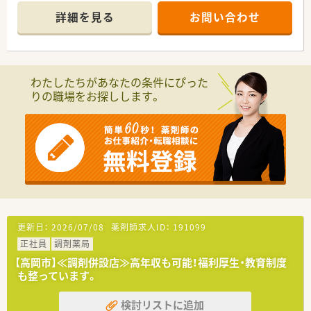
■音声入力の薬歴・ピッキングサポートシステム・投薬カウンタ
詳細を見る
お問い合わせ
ーに薬歴閲覧用タブレット設置など最新の機械を導入されてい
ます。
■キャリアアップを目指される薬剤師様に関しては、2年目で薬
局長・4年目でエリアマネージャー（ＳＶ）に昇格できるなど、非常
にチャンスの多い会社様です。
わたしたちがあなたの条件にぴった
■また自己啓発で学んだ事を社内に還元する事を推奨されてい
りの職場をお探しします。
るので、自己啓発活動に掛かる費用を会社が負担頂けるケースが
多くございます。
■有給取得率も全社員平均で約80％近くまで取得されておりま
すし、年間で一回7連休もしくは4連休を2回取得できる『リフレ
ッシュ制度』もございます。
更新日：
2026/07/08
薬剤師求人ID：
191099
正社員
調剤薬局
【高岡市】≪調剤併設店≫高年収も可能！福利厚生・教育制度
も整っています。
検討リストに追加