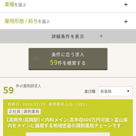
業種
を選ぶ
雇用形態 / 給与
を選ぶ
詳細条件を表示
条件に合う求人
59
件を
検索する
59
件の薬剤師求人
並び順
更新日：
2026/07/29
薬剤師求人ID：
15051
正社員
調剤薬局
【高岡市/高岡駅】＜内科メイン/高年収600万円可能＞富山県
内をメインに展開する地域密着の調剤薬局チェーンです