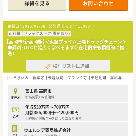
頑張り次第で高給与も可能！
詳細を見る
お問い合わせ
■経験や勤務コースによりますが、経験の少ない方でも500万前
半スタートと業界TOP水準！
■職種や職域に合わせ、豊富な社内研修や外部組織と連携した研
修を用意されています
更新日：
2026/07/08
薬剤師求人ID：
413090
■薬剤師が中心の会社だからこそ活躍できるキャリアパスが多
種多様に用意されています。
正社員
ドラッグストア(調剤あり)
■店舗拡大に伴い、エリアマネジャーや営業部長等のマネジメン
【高岡市/新高岡駅】＜東証プライム上場ドラッグチェーン＞
トのポジションも増えます。
●調剤・OTCと幅広く学べるます◎在宅医療も積極的に推
■在宅や教育等の専門性を活かせるスペシャリストを目指すこ
進！
とも可能です。
■その他にも、管理部門や商品部門等の本社スタッフなど活動領
検討リストに追加
域は多種多様です。
■在宅実施店舗は年々増加しており、在宅医療へもしっかりと関
わる事ができます。
土日祝休み
新卒可
未経験可
ブランク可
車通勤可
高給与(600万円以上)
■育児休暇は3歳まで取得が可能で、時短制度は小学5年生まで
時短勤務ができるよう変更予定です。
富山県 高岡市
■年間休日が120日とワークライフバランスが整っています
新高岡駅 (JR城端線)
勤務地
■日用品から常備薬まで、従業員割引制度など嬉しいメリットも
たくさんあります！
年収530万円～700万円
月給355,000円～420,000円
給与
※経験や選択コースにより異なります
ウエルシア薬局株式会社
法人