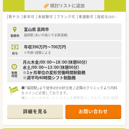
検討リストに追加
駅チカ
新卒可
未経験可
ブランク可
車通勤可
高給与(600万円以上)
富山県 高岡市
福岡駅 (あいの風とやま鉄道線)
勤務地
年収396万円～700万円
※年齢・経験による
給与
月火木金/09：00～18：00（休憩60分）
水土/09：00～13：00（休憩00分）
※1ヶ月単位の変形労働時間制勤務
勤務
時間
※週平均40時間シフト制勤務
■「福岡駅」より徒歩4分の好立地♪近隣のクリニックより内科
をメインに応需しております。
■ピッキングサポートシステムを標準導入しており、安全（過誤
防止）への環境作りを進めております。
■子育て支援企業として「くるみんマーク」を取得しておりま
詳細を見る
お問い合わせ
す。育休等の制度や育児助成金など、手厚いサポートがございま
す
■在宅医療、無菌調剤室やクリーンベンチを設置した店舗もござ