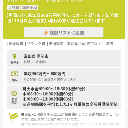
更新日：
2026/07/29
薬剤師求人ID：
578368
正社員
調剤薬局
【高岡市】＜高年収600万円も可/ETCカード貸与有＞年間休
日110日以上◎幅広い年代の方が活躍されています
検討リストに追加
未経験可
ブランク可
車通勤可
高給与(600万円以上)
教育制度あり
富山県 高岡市
林駅 (JR城端線)
勤務地
年収450万円～600万円
※ご経験・ご年齢等を考慮のうえ決定
給与
月火水金/09:00〜18:30（休憩60分）
木/08:30〜16:30（休憩60分）
土/09:00〜13:00（休憩00分）
勤務
時間
※週40時間を平均とした1ヶ月単位の変形労働時間制
■富山・石川県を中心に11店舗展開をしている調剤薬局チェーン
です。富山県内には9店舗ございます。
■ご経験を鑑み高年収600万円も可能です。若手の方でも業務内