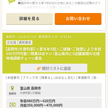
■越中中川駅から車で約6分の立地にあるこの薬局は近隣のクリ
■ワークライフバランスを大切にしながら、長く働き続けたいと
ニックの処方をメインに応需しています。
考える多くの方が在籍しております。
■応需科目は内科が中心で、処方箋応需枚数は1日平均45枚と落
■患者様とのコミュニケーションを重視し、地域医療への貢献に
ち着いて業務に携われます。
やりがいを見出す方が活躍中です。
詳細を見る
お問い合わせ
■薬剤師3名と事務員2名が在籍しており、ゆとりのある人員配
置で日々の業務に取り組めます。
【募集背景と求める人物像について】
更新日：
2026/07/24
薬剤師求人ID：
678745
■今回の求人は体制を強化するための増員募集ですので、新しい
仲間を迎え入れる準備ができています。
正社員
調剤薬局
■調剤経験不問でブランクのある方も歓迎しており、安心して就
【高岡市/片原町駅】＜賞与年3回＞ご経験・ご経歴により年収
業できる教育体制を整備しています。
550万円可能◎残業ほぼナシ！富山県内に5店舗展開の北陸
■お車での通勤が便利な立地ですので、マイカー通勤を希望され
地場調剤チェーン薬局
る薬剤師の方に最適な求人です。
検討リストに追加
【求人情報について】
■給与は経験や能力を考慮し年収450万円から600万円の範囲で
決定され昇給賞与もあります。
未経験可
ブランク可
残業なし(ほぼなし含む)
車通勤可
高給与(600万円以上)
■年間休日は120日以上あり、週休2日制で仕事とプライベート
のバランスが取りやすい求人です。
富山県 高岡市
■未経験者や新卒の方も応募可能であり、充実した教育制度で入
片原町駅 (万葉線)
勤務地
社後の成長をサポートします。
年収480万円～620万円
【勤務実態について】
月給350,000円～470,000円
■全社平均の残業時間は月8時間程度と非常に少なく、ワークラ