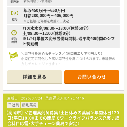
新高岡駅 (JR城端線)
勤務地
年収450万円～650万円
月給280,000円～406,000円
給与
※ご経験・ご年齢を考慮の上決定
月火水木金/08:30〜18:00（休憩60分）
土/08:30〜12:00（休憩0分）
※1か月単位の変形労働時間制、週平均40時間のシフ
勤務
時間
ト制勤務
＼専門性を高めるチャンス／（高岡市エリア担当より）
小児在宅に特化した高い専門性を身につけられます。未経験の
方もチャレンジできます！
＊------------------------------------------＊
詳細を見る
お問い合わせ
【店舗情報と応需状況について】
■JR城端線新高岡駅から徒歩12分ほどの、2024年4月に開局し
た店舗です。
■小児科をメインに応需しており、外来は少なく小児在宅が中心
更新日：
2026/07/24
薬剤師求人ID：
717446
の業務となります。
■薬剤師は常勤1名、事務員1名体制で、1日20～30枚の処方箋を
正社員
調剤薬局
応需しています。
【高岡市】 ＜管理薬剤師募集！土日休みの薬局＞年間休日120
日！平日18：00までの開局でワークライフバランス充実♪総
【募集背景と求める人物像について】
合科目応需・大手チェーン薬局で安定！
■地域の子どもたちを支えるため、小児在宅医療に携わっていた