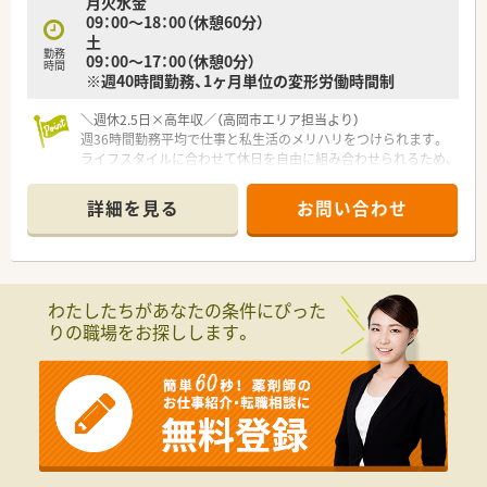
月火水金
09：00～18：00（休憩60分）
土
勤務
09：00～17：00（休憩0分）
時間
※週40時間勤務、1ヶ月単位の変形労働時間制
＼週休2.5日×高年収／（高岡市エリア担当より）
週36時間勤務平均で仕事と私生活のメリハリをつけられます。
ライフスタイルに合わせて休日を自由に組み合わせられるため、
仕事もプライベートも全力で楽しめます。
詳細を見る
お問い合わせ
【店舗情報と応需状況について】
■あいの風とやま鉄道線の高岡やぶなみ駅から、徒歩で約20分
ほどのアクセスしやすい立地にございます。
■応需科目は皮膚科と形成外科となっており、特定の専門性を深
く学びたい薬剤師様に最適な環境です。
わたしたちがあなたの条件にぴった
■処方箋の応需枚数は1日あたり70枚から80枚で、冬場は50枚
りの職場をお探しします。
程度と比較的落ち着いております。
【募集背景と求める人物像について】
■今回は今後の店舗体制強化を見据えた、さらなるサービス向上
のための前向きな増員募集となっております。
■経験者はもちろんのこと、新卒や未経験の方、ブランクのある
方まで幅広く意欲のある方を歓迎します。
■ドクターや地域の患者様と良好な関係を築ける、明るくコミュ