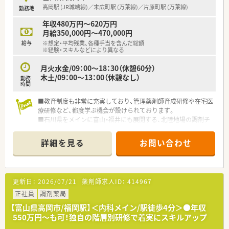
があるのも特徴です
高岡駅 (JR城端線)／末広町駅 (万葉線)／片原町駅 (万葉線)
勤務地
年収480万円～620万円
月給350,000円～470,000円
給与
※想定・平均残業、各種手当を含んだ総額
※経験・スキルなどにより異なる
月火水金/09：00～18：30（休憩60分）
木土/09：00～13：00（休憩なし）
勤務
時間
■教育制度も非常に充実しており、管理薬剤師育成研修や在宅医
療研修など、都度学ぶ機会が設けられております。
■石川県をメインに富山・福井にも展開する、北陸地場の調剤チ
ェーンです。
■一人当たりの処方箋枚数が20～25枚程度と、落ち着いて勤務
詳細を見る
お問い合わせ
いただける環境がございます。
更新日：
2026/07/21
薬剤師求人ID：
414967
正社員
調剤薬局
【富山県高岡市/福岡駅】＜内科メイン/駅徒歩4分＞●年収
550万円～も可！独自の階層別研修で着実にスキルアップ