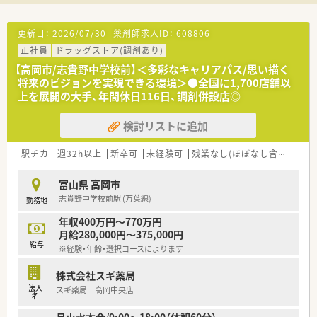
ニケーションが取れる方を求めています。
【法人特徴について】
更新日：
2026/07/30
薬剤師求人ID：
608806
■北陸最大手の医薬品卸の元支店長が創業しており、医薬品の流
正社員
ドラッグストア(調剤あり)
通や調達において強みを持っています。
■富山県の呉西地区を中心に店舗展開を行っており、地域に根差
【高岡市/志貴野中学校前】＜多彩なキャリアパス/思い描く
したアットホームな薬局運営が特徴です。
将来のビジョンを実現できる環境＞●全国に1,700店舗以
■門前クリニックのドクターとは創業時からの深い繋がりがあ
上を展開の大手、年間休日116日、調剤併設店◎
り、非常に良好な関係性を保っています。
検討リストに追加
駅チカ
週32h以上
新卒可
未経験可
残業なし(ほぼなし含む)
車
富山県 高岡市
志貴野中学校前駅 (万葉線)
勤務地
年収400万円～770万円
月給280,000円～375,000円
給与
※経験・年齢・選択コースによります
株式会社スギ薬局
法人
スギ薬局 高岡中央店
名
月火水木金/9:00～18:00（休憩60分）