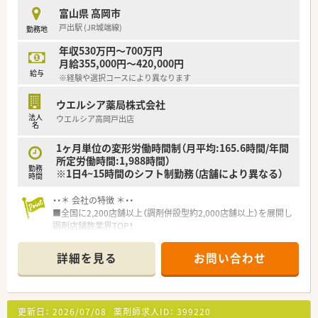
■育児休暇は3歳まで取得が可能で、時短制度は小学5年生まで
富山県 高岡市
時短勤務ができるよう変更予定です。
戸出駅 (JR城端線)
勤務地
■年間休日が120日とワークライフバランスが整っています
■日用品から常備薬まで、従業員割引制度など嬉しいメリットも
年収530万円～700万円
たくさんあります！
月給355,000円～420,000円
給与
※経験や選択コースにより異なります
ウエルシア薬局株式会社
法人
ウエルシア高岡戸出店
名
1ヶ月単位の変形労働時間制（月平均:165.6時間/年間
所定労働時間:1,988時間）
勤務
※1日4~15時間のシフト制勤務（店舗により異なる）
時間
・・＊ 会社の特徴 ＊・・
■全国に2,200店舗以上（調剤併設型約2,000店舗以上）を展開し
調剤店舗数業界TOP！
■店舗拡大に伴いキャリアアップできるポジションが多数あり！
頑張り次第で高給与も可能！
詳細を見る
お問い合わせ
■経験や勤務コースによりますが、経験の少ない方でも500万前
半スタートと業界TOP水準！
■職種や職域に合わせ、豊富な社内研修や外部組織と連携した研
修を用意されています
更新日：
2026/07/08
薬剤師求人ID：
399220
■薬剤師が中心の会社だからこそ活躍できるキャリアパスが多