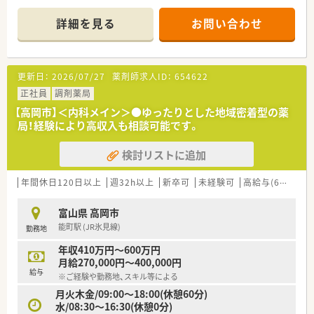
容や貢献度に応じて、高年収が目指せます。
■通勤用にETCカードの貸与もございます！遠方からのご通勤で
詳細を見る
お問い合わせ
も負担なく通勤いただけます。
更新日：
2026/07/27
薬剤師求人ID：
654622
正社員
調剤薬局
【高岡市】＜内科メイン＞●ゆったりとした地域密着型の薬
局！経験により高収入も相談可能です。
検討リストに追加
年間休日120日以上
週32h以上
新卒可
未経験可
高給与(600万円以上)
富山県 高岡市
能町駅 (JR氷見線)
勤務地
年収410万円～600万円
月給270,000円～400,000円
給与
※ご経験や勤務地、スキル等による
月火木金/09:00～18:00(休憩60分)
水/08:30～16:30(休憩0分)