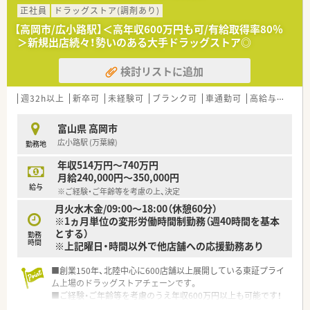
種多様に用意されています。
正社員
ドラッグストア(調剤あり)
■店舗拡大に伴い、エリアマネジャーや営業部長等のマネジメン
【高岡市/広小路駅】＜高年収600万円も可/有給取得率80％
トのポジションも増えます。
＞新規出店続々！勢いのある大手ドラッグストア◎
■在宅や教育等の専門性を活かせるスペシャリストを目指すこ
とも可能です。
検討リストに追加
■その他にも、管理部門や商品部門等の本社スタッフなど活動領
域は多種多様です。
■在宅実施店舗は年々増加しており、在宅医療へもしっかりと関
週32h以上
新卒可
未経験可
ブランク可
車通勤可
高給与(600万円以上)
わる事ができます。
■育児休暇は3歳まで取得が可能で、時短制度は小学5年生まで
富山県 高岡市
時短勤務ができるよう変更予定です。
広小路駅 (万葉線)
勤務地
■年間休日が120日とワークライフバランスが整っています
■日用品から常備薬まで、従業員割引制度など嬉しいメリットも
年収514万円～740万円
たくさんあります！
月給240,000円～350,000円
給与
※ご経験・ご年齢等を考慮の上、決定
月火水木金/09:00～18:00（休憩60分）
※1ヵ月単位の変形労働時間制勤務（週40時間を基本
とする）
勤務
時間
※上記曜日・時間以外で他店舗への応援勤務あり
■創業150年、北陸中心に600店舗以上展開している東証プライ
ム上場のドラッグストアチェーンです。
■ご経験・ご年齢等を考慮のうえ年収600万円以上も可能です！
弊社からの紹介実績も多数ございます。