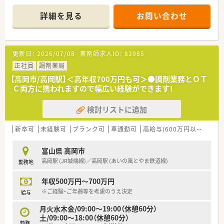
事に打ち込める環境です
詳細を見る
お問い合わせ
更新日：
2026/07/08
薬剤師求人ID：
83985
正社員
調剤薬局
【高岡市/高岡駅】＜高年収700万円も可＞●調剤業務とＯＴ
Ｃ両方に携われますので幅広い経験ができます！
検討リストに追加
新卒可
未経験可
ブランク可
車通勤可
高給与(600万円以上)
寮・
富山県 高岡市
高岡駅 (JR城端線)／高岡駅 (あいの風とやま鉄道線)
勤務地
年収500万円～700万円
※ご経験・ご年齢等を考慮のうえ決定
給与
月火水木金/09:00〜19:00（休憩60分）
土/09:00～18:00（休憩60分）
勤務