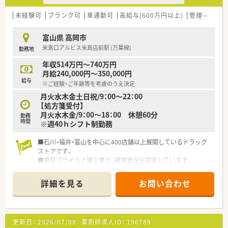
未経験可
ブランク可
車通勤可
高給与(600万円以上)
管理薬剤師
富山県 高岡市
米島口アルビス米島店前駅 (万葉線)
勤務地
年収514万円～740万円
月給240,000円～350,000円
給与
※ご経験・ご年齢等を考慮のうえ決定
月火水木金土日祝/9：00～22：00
【処方箋受付】
月火水木金/9：00～18：00 休憩60分
勤務
時間
※週40ｈシフト制勤務
■石川・福井・富山を中心に400店舗以上展開しているドラッグ
ストアです。
■東証プライム上場企業で、経営状況も安定しています。
■薬剤師としてだけでなく幅広く活躍できる環境があります。
詳細を見る
お問い合わせ
更新日：
2026/07/08
薬剤師求人ID：
190789