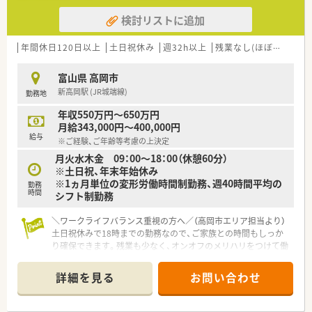
だく方の増員募集です。
検討リストに追加
■小児在宅が未経験でも、学ぶ意欲とやる気がある方を歓迎して
います。
■未経験の方も応募可能で、丁寧に指導する体制が整っていま
年間休日120日以上
土日祝休み
週32h以上
残業なし(ほぼなし含む)
す。
富山県 高岡市
【勤務実態について】
新高岡駅 (JR城端線)
勤務地
■勤務時間は8時半から18時までで、残業はほとんど発生しない
環境です。
年収550万円～650万円
■土曜日は午前中のみの開局で、完全週休2日制を導入していま
月給343,000円～400,000円
す。
給与
※ご経験、ご年齢等考慮の上決定
■日祝日は固定でお休みとなり、平日に1日休みを取れるシフト
月火水木金 09：00～18：00（休憩60分）
制です。
※土日祝、年末年始休み
※1ヵ月単位の変形労働時間制勤務、週40時間平均の
【想定される業務内容】
勤務
時間
シフト制勤務
■小児在宅が中心で、重度の障害をもつ子どもたちやご家族への
お薬のお届けを行います。
■クリーンベンチも設置されており、高度な調剤業務に携わるこ
＼ワークライフバランス重視の方へ／（高岡市エリア担当より）
ともできます。
土日祝休みで18時までの勤務なので、ご家族との時間もしっか
■服薬指導や調剤・監査業務を通して、薬剤師として専門性を高
り確保できます。残業も少なく、オンオフのメリハリをつけて働
められます。
きたい方にぴったりの環境です。現在、管理薬剤師候補として長
くご活躍いただける方を大募集しております。
詳細を見る
お問い合わせ
＊------------------------------------------＊
【店舗情報と応需状況について】
■新高岡駅から徒歩10分の好立地にあり、通勤に便利な総合病