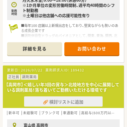
※1か月単位の変形労働時間制、週平均40時間のシフ
ト制勤務
勤務
時間
※土曜日は他店舗への応援可能性有り
■毎年100 店舗以上新規出店をしており、堅実ながらも勢いのあ
る成長企業です
■調剤併設型ドラッグのパイオニアとして、関東、東海、関西、北
陸・信州を中心に約1,700店舗以上を展開しています
■研修制度は様々なプランがあり、集合研修だけでなく任意で受
詳細を見る
お問い合わせ
講可能な研修も幅広く用意されています
■店舗で活躍する従業員、社外で活躍する従業員、将来経営幹部
となる従業員など、薬剤師として様々な活躍ができるフィールド
を用意されています
更新日：
2026/07/22
薬剤師求人ID：
189432
■総合薬剤師・調剤薬剤師（土日休み・19時までの勤務）どちらか
の働き方を選択できます
正社員
調剤薬局
■調剤併設型だけでなく「医療モール・クリニック併設店舗」「敷
【高岡市】＜嬉しい年3回の賞与＞北陸地方を中心に展開して
地内薬局」「訪問調剤特化型店舗」など様々な店舗を運営してい
いる調剤薬局！落ち着いてご勤務いただける環境です
ます
■在宅医療にも積極的取り組んでおり「訪問調剤特化型店舗」を
検討リストに追加
50店舗以上、無菌調剤室は業界最多の51店舗設置しています
■「プラチナくるみん認定企業」「健康経営優良法人2023（大規模
法人部門）認定」等を取得し一人ひとりが働きやすい環境が整備
新卒可
未経験可
ブランク可
車通勤可
高給与(600万円以上)
住宅
されています
■充実した研修制度、人事制度、評価制度、キャリア支援制度等
富山県 高岡市