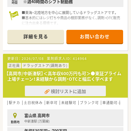
※週40時間のシフト制勤務
時間
■東海・北陸地方を中心に展開しているドラッグストアです。
■基本的にはレジ打ちや商品の棚卸業務がなく、調剤・OTC販売
に注力出来る環境です。
詳細を見る
お問い合わせ
更新日：
2026/07/08
薬剤師求人ID：
414964
正社員
ドラッグストア(調剤あり)
【高岡市/中新湊駅】＜高年収600万円も可＞●東証プライム
上場チェーン！未経験から調剤・OTCと幅広く学べます
検討リストに追加
駅チカ
土日祝休み
新卒可
未経験可
ブランク可
車通勤可
高給与
富山県 高岡市
中新湊駅 (万葉線)
勤務地
年収530万円～700万円