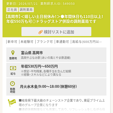
います！
更新日：
2026/07/21
薬剤師求人ID：
549050
正社員
調剤薬局
【高岡市】＜嬉しい土日祝休み！＞●年間休日も110日以上！
年収550万も可◎ドラッグストア併設の調剤薬局です
検討リストに追加
新卒可
未経験可
ブランク可
車通勤可
高給与(600万円以上)
大
富山県 高岡市
高岡やぶなみ駅 (あいの風とやま鉄道線)
勤務地
年収530万円～650万円
※想定・平均残業、各種手当を含んだ総額
給与
※経験・スキルなどにより異なる
月火水木金/9:00～18:00（休憩60分）
勤務
時間
■岐阜県下最大級のチェーンストア企業であり、東証プライム上
場のグループ企業になります
■連続休暇制度なども充実しており、リフレッシュをしながら仕