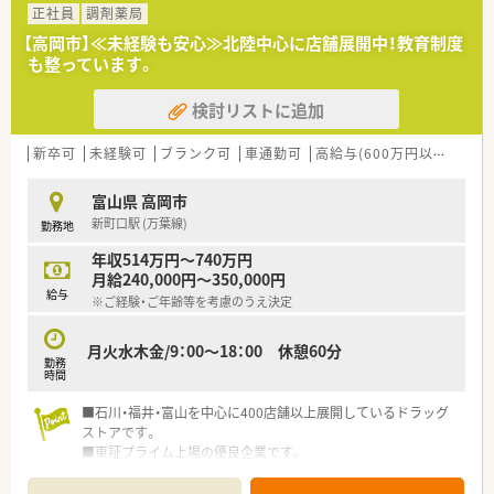
正社員
調剤薬局
【高岡市】≪未経験も安心≫北陸中心に店舗展開中！教育制度
も整っています。
検討リストに追加
新卒可
未経験可
ブランク可
車通勤可
高給与(600万円以上)
住宅
富山県 高岡市
新町口駅 (万葉線)
勤務地
年収514万円～740万円
月給240,000円～350,000円
給与
※ご経験・ご年齢等を考慮のうえ決定
月火水木金/9：00～18：00 休憩60分
勤務
時間
■石川・福井・富山を中心に400店舗以上展開しているドラッグ
ストアです。
■東証プライム上場の優良企業です。