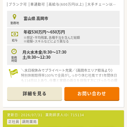
ライベートな時間をしっかりと確保できます。
ブランク可
車通勤可
高給与(600万円以上)
大手チェーン以外
~1
■年間休日は111日から112日となっており、日曜・祝日のほかに
平日1日がお休みの週休2日制です。※週6日勤務の週もございま
富山県 高岡市
す。
勤務地
■法定の年次有給休暇とは別に夏季休暇が2日、年末年始休暇が
4日付与され、連休の取得も可能です。
年収530万円～650万円
※想定・平均残業、各種手当を含んだ総額
【こんな方にオススメ】
給与
※経験・スキルなどにより異なる
■残業がほぼなく年間休日も多いため、ご自身のプライベートな
時間を大切にしたい方に最適な職場です。
月火水木金/8:30〜17:30
■循環器科の領域に興味があり、専門性を高めながら薬剤師とし
土/8:30〜12:30
勤務
てスキルアップしていきたい方におすすめです。
時間
■患者様一人ひとりと向き合う時間を大切にし、丁寧な服薬指導
を実践したいと考えている方にぴったりです。
＼水日祝休みでプライベート充実／（高岡市エリア担当より）
特別休暇取得率100％で全員がしっかり休む社風です！年間休日
も114日以上あり、仕事と家庭の両立を目指す方にぴったりの環
境ですよ。急募案件のためお早めに。
＊------------------------------------------＊
詳細を見る
お問い合わせ
【店舗情報と応需状況について】
■最寄り駅から徒歩12分のアクセス圏内にあり、通勤にも便利
な好立地環境が整っております。
更新日：
2026/07/31
薬剤師求人ID：
715134
■処方箋は内科から外科まで多岐にわたる20科目を応需し、1日
約100枚を応需しております。
正社員
調剤薬局
■店舗は薬剤師4名と事務3名の体制で運営しており、在宅の居