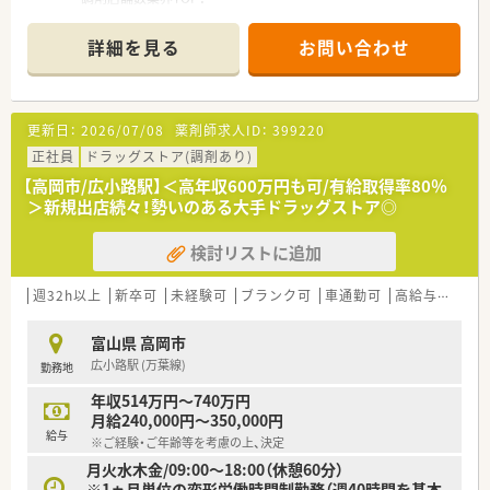
■店舗拡大に伴いキャリアアップできるポジションが多数あり！
頑張り次第で高給与も可能！
詳細を見る
お問い合わせ
■経験や勤務コースによりますが、経験の少ない方でも500万前
半スタートと業界TOP水準！
■職種や職域に合わせ、豊富な社内研修や外部組織と連携した研
修を用意されています
更新日：
2026/07/08
薬剤師求人ID：
399220
■薬剤師が中心の会社だからこそ活躍できるキャリアパスが多
種多様に用意されています。
正社員
ドラッグストア(調剤あり)
■店舗拡大に伴い、エリアマネジャーや営業部長等のマネジメン
【高岡市/広小路駅】＜高年収600万円も可/有給取得率80％
トのポジションも増えます。
＞新規出店続々！勢いのある大手ドラッグストア◎
■在宅や教育等の専門性を活かせるスペシャリストを目指すこ
とも可能です。
検討リストに追加
■その他にも、管理部門や商品部門等の本社スタッフなど活動領
域は多種多様です。
■在宅実施店舗は年々増加しており、在宅医療へもしっかりと関
週32h以上
新卒可
未経験可
ブランク可
車通勤可
高給与(600万円以上)
わる事ができます。
■育児休暇は3歳まで取得が可能で、時短制度は小学5年生まで
富山県 高岡市
時短勤務ができるよう変更予定です。
広小路駅 (万葉線)
勤務地
■年間休日が120日とワークライフバランスが整っています
■日用品から常備薬まで、従業員割引制度など嬉しいメリットも
年収514万円～740万円
たくさんあります！
月給240,000円～350,000円
給与
※ご経験・ご年齢等を考慮の上、決定
月火水木金/09:00～18:00（休憩60分）
※1ヵ月単位の変形労働時間制勤務（週40時間を基本