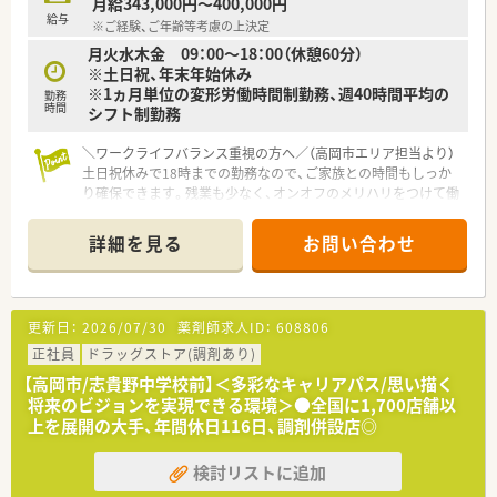
月給343,000円～400,000円
給与
※ご経験、ご年齢等考慮の上決定
月火水木金 09：00～18：00（休憩60分）
※土日祝、年末年始休み
※1ヵ月単位の変形労働時間制勤務、週40時間平均の
勤務
時間
シフト制勤務
＼ワークライフバランス重視の方へ／（高岡市エリア担当より）
土日祝休みで18時までの勤務なので、ご家族との時間もしっか
り確保できます。残業も少なく、オンオフのメリハリをつけて働
きたい方にぴったりの環境です。現在、管理薬剤師候補として長
くご活躍いただける方を大募集しております。
詳細を見る
お問い合わせ
＊------------------------------------------＊
【店舗情報と応需状況について】
■新高岡駅から徒歩10分の好立地にあり、通勤に便利な総合病
院の門前にある調剤薬局です。
更新日：
2026/07/30
薬剤師求人ID：
608806
■内科や外科をはじめとした多岐にわたる科目の処方箋を1日平
均70枚ほど応需しています。
正社員
ドラッグストア(調剤あり)
■幅広い疾患の患者様が来局されるため、働きながら自然と多く
【高岡市/志貴野中学校前】＜多彩なキャリアパス/思い描く
の知識を習得できる環境です。
将来のビジョンを実現できる環境＞●全国に1,700店舗以
上を展開の大手、年間休日116日、調剤併設店◎
【法人特徴について】
■全国に150店舗以上を展開しており、医療や福祉事業を幅広く
検討リストに追加
手掛ける安定した大手企業です。
■現場の意見を尊重する風土があり、過誤防止システムなど従業