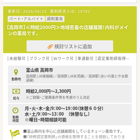
更新日：
2026/06/25
薬剤師求人ID：
10781
パート・アルバイト
調剤薬局
【高岡市】≪時給2000円≫地域密着の店舗展開！内科がメイ
ンの薬局です。
検討リストに追加
未経験可
ブランク可
Ｗワーク可
車通勤可
認定薬剤師取得支援あり
富山県 高岡市
高岡駅 (JR城端線)／高岡駅 (JR氷見線)／高岡駅 (あいの風とやま鉄
勤務地
道線)
時給2,000円～2,300円
※ご経験・ご勤務条件等を考慮のうえ決定
給与
月・火・木・金/9：00～19：00（休憩６０分）
水・土/9：00～13：00 （休憩なし）
勤務
※曜日・時間相談可能
時間
■富山県内を中心に店舗展開をしているチェーン薬局です。
■「研修認定薬剤師」の資格を取得することを奨励しておりま