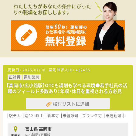
わたしたちがあなたの条件にぴった
りの職場をお探しします。
更新日：
2026/07/08
薬剤師求人ID：
412455
正社員
調剤薬局
【高岡市/広小路駅】OTCも調剤も学べる環境●若手社員の活
躍のフィールド多数あり！年収・休日を重視される方必見
検討リストに追加
駅チカ
週32h以上
新卒可
未経験可
ブランク可
車通勤可
高給与
富山県 高岡市
広小路駅 (万葉線)
勤務地