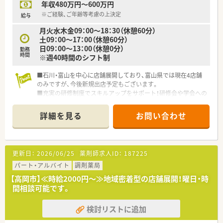
年収480万円～600万円
※ご経験、ご年齢等考慮の上決定
給与
月火水木金09：00～18：30（休憩60分）
土09：00～17：00（休憩60分）
日09：00～13：00（休憩0分）
勤務
時間
※週40時間のシフト制
■石川・富山を中心に店舗展開しており、富山県では現在4店舗
のみですが、今後新規出店予定もございます。
■充実の研修制度でスキルアップをサポート！研修会や学会への
参加、認定薬剤師取得などもサポートあり、向上心を持って働く
薬剤師様を応援する薬局です。
詳細を見る
お問い合わせ
■合同親睦会や社員旅行などが多くあり、地域密着のアットホー
ムな社風です。
■将来的に管理薬剤師としてご勤務いただける方大歓迎です。
■会社として、「地域支援体制加算」「後発品体制加算」はほとん
更新日：
2026/06/25
薬剤師求人ID：
187225
どの店舗で取得されており、在宅に関しても今後地域密着企業と
して取り組んでいきたいという展望がございます。
パート・アルバイト
調剤薬局
■地元の方々も多いのでスタッフ間の仲が良く、意見を出しやす
【高岡市】≪時給2000円～≫地域密着型の店舗展開！曜日・時
い風通しの良い職場環境です
間相談可能です。
検討リストに追加