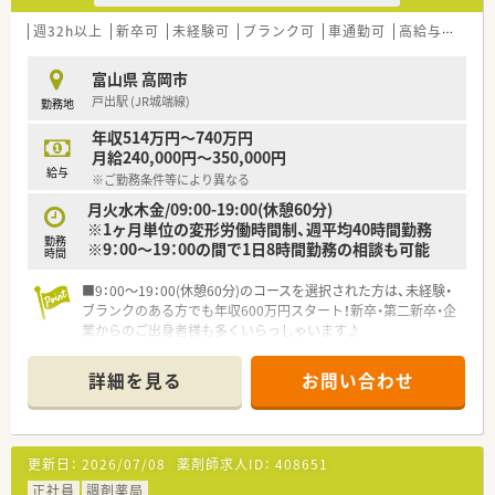
週32h以上
新卒可
未経験可
ブランク可
車通勤可
高給与(600万円以上)
富山県 高岡市
戸出駅 (JR城端線)
勤務地
年収514万円～740万円
月給240,000円～350,000円
給与
※ご勤務条件等により異なる
月火水木金/09:00-19:00(休憩60分)
※1ヶ月単位の変形労働時間制、週平均40時間勤務
勤務
※9：00～19：00の間で1日8時間勤務の相談も可能
時間
■9：00～19：00(休憩60分)のコースを選択された方は、未経験・
ブランクのある方でも年収600万円スタート！新卒・第二新卒・企
業からのご出身者様も多くいらっしゃいます♪
お気軽にご相談ください！
■調剤併設店ならでは！OTC研修もございます。調剤だけではな
詳細を見る
お問い合わせ
くOTCも学びたい方にピッタリ
■複数店舗がございますのでライフイベントにも対応しやすい
大手！魅力的なポイントが沢山ございます
更新日：
2026/07/08
薬剤師求人ID：
408651
正社員
調剤薬局