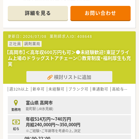
■万葉線「市民病院前」駅が最寄りです。お車での通勤が便利で
す。
詳細を見る
お問い合わせ
■未経験の方も安心してスタートしていただける環境が整って
います。
■薬剤師研修会や自己啓発支援制度など、研修制度・教育制度が
充実しております。
更新日：
2026/07/08
薬剤師求人ID：
408648
■事務作業は医療事務スタッフにお任せ！システム化も進んでお
り、薬剤師業務に集中できる環境づくりがされています。
正社員
調剤薬局
■連続7日間のリフレッシュ休暇も取得可能！この制度を利用し
【高岡市】＜高年収600万円も可＞●未経験歓迎！東証プライ
て海外旅行に出かける方もいらっしゃいます。
ム上場のドラッグストアチェーン◎教育制度・福利厚生も充
実
検討リストに追加
週32h以上
新卒可
未経験可
ブランク可
車通勤可
高給与(600万円以上)
富山県 高岡市
能町駅 (JR氷見線)
勤務地
年収514万円～740万円
月給240,000円～350,000円
給与
※ご経験・ご年齢等を考慮の上、決定
09：00-22：00