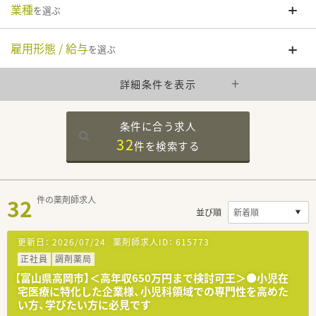
業種
を選ぶ
雇用形態 / 給与
を選ぶ
詳細条件を表示
条件に合う求人
32
件を
検索する
32
件の薬剤師求人
並び順
更新日：
2026/07/24
薬剤師求人ID：
615773
正社員
調剤薬局
【富山県高岡市】＜高年収650万円まで検討可王＞●小児在
宅医療に特化した企業様、小児科領域での専門性を高めた
い方、学びたい方に必見です