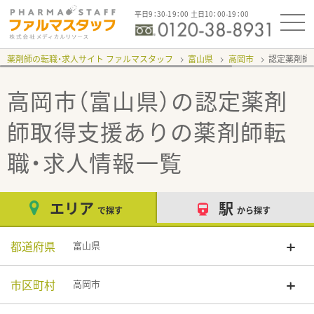
平日9：30-19：00 土日10：00-19：00
薬剤師の転職・求人サイト ファルマスタッフ
富山県
高岡市
認定薬剤師
高岡市（富山県）の認定薬剤
師取得支援あり
の薬剤師転
職・求人情報一覧
エリア
駅
で探す
から探す
都道府県
富山県
市区町村
高岡市