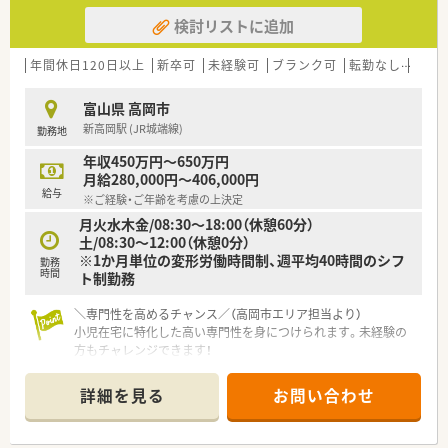
検討リストに追加
年間休日120日以上
新卒可
未経験可
ブランク可
転勤なし
車通
富山県 高岡市
新高岡駅 (JR城端線)
勤務地
年収450万円～650万円
月給280,000円～406,000円
給与
※ご経験・ご年齢を考慮の上決定
月火水木金/08:30〜18:00（休憩60分）
土/08:30〜12:00（休憩0分）
※1か月単位の変形労働時間制、週平均40時間のシフ
勤務
時間
ト制勤務
＼専門性を高めるチャンス／（高岡市エリア担当より）
小児在宅に特化した高い専門性を身につけられます。未経験の
方もチャレンジできます！
＊------------------------------------------＊
詳細を見る
お問い合わせ
【店舗情報と応需状況について】
■JR城端線新高岡駅から徒歩12分ほどの、2024年4月に開局し
た店舗です。