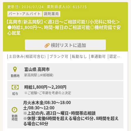
■小児科をメインに応需しており、外来は少なく小児在宅が中心
更新日：
2026/07/24
薬剤師求人ID：
615775
の業務となります。
■薬剤師は常勤1名、事務員1名体制で、1日20～30枚の処方箋を
パート・アルバイト
調剤薬局
応需しています。
【高岡市/新高岡駅】＜週2日～ご相談可能！/小児科に特化＞
●時給1,800円～、時間・曜日のご相談可能◎機材完備で安
【募集背景と求める人物像について】
心就業
■地域の子どもたちを支えるため、小児在宅医療に携わっていた
だく方の増員募集です。
検討リストに追加
■小児在宅が未経験でも、学ぶ意欲とやる気がある方を歓迎して
います。
■未経験の方も応募可能で、丁寧に指導する体制が整っていま
土日休み(相談可含む)
ブランク可
転勤なし
車通勤可
認定薬剤師取得支援あり
す。
富山県 高岡市
【勤務実態について】
新高岡駅 (JR城端線)
勤務地
■勤務時間は8時半から18時までで、残業はほとんど発生しない
環境です。
時給1,800円～2,200円
■土曜日は午前中のみの開局で、完全週休2日制を導入していま
す。
※ご経験・ご年齢を考慮の上決定
給与
■日祝日は固定でお休みとなり、平日に1日休みを取れるシフト
月火水木金/08:30〜18:00
制です。
土/08:30〜12:00
※上記の内、週2日～曜日・時間帯応相談
【想定される業務内容】
勤務
※休憩：実働6時間を超える場合に45分、8時間を超え
■小児在宅が中心で、重度の障害をもつ子どもたちやご家族への
時間
る場合に60分
お薬のお届けを行います。
■クリーンベンチも設置されており、高度な調剤業務に携わるこ