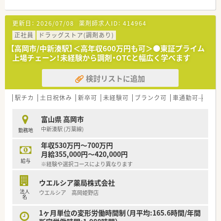
となる従業員など、薬剤師として様々な活躍ができるフィールド
を用意されています
更新日：
2026/07/08
薬剤師求人ID：
414964
■総合薬剤師・調剤薬剤師（土日休み・19時までの勤務）どちらか
の働き方を選択できます
正社員
ドラッグストア(調剤あり)
■調剤併設型だけでなく「医療モール・クリニック併設店舗」「敷
【高岡市/中新湊駅】＜高年収600万円も可＞●東証プライム
地内薬局」「訪問調剤特化型店舗」など様々な店舗を運営してい
上場チェーン！未経験から調剤・OTCと幅広く学べます
ます
■在宅医療にも積極的取り組んでおり「訪問調剤特化型店舗」を
検討リストに追加
50店舗以上、無菌調剤室は業界最多の51店舗設置しています
■「プラチナくるみん認定企業」「健康経営優良法人2023（大規模
法人部門）認定」等を取得し一人ひとりが働きやすい環境が整備
駅チカ
土日祝休み
新卒可
未経験可
ブランク可
車通勤可
高給与
されています
■充実した研修制度、人事制度、評価制度、キャリア支援制度等
富山県 高岡市
があるのも特徴です
中新湊駅 (万葉線)
勤務地
年収530万円～700万円
月給355,000円～420,000円
給与
※経験や選択コースにより異なります
ウエルシア薬局株式会社
法人
ウエルシア 高岡姫野店
名
1ヶ月単位の変形労働時間制（月平均:165.6時間/年間