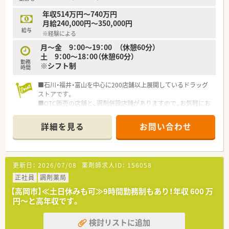
年収514万円～740万円
月給240,000円～350,000円
給与
※経験による
月～金 9：00～19：00 （休憩60分）
土 9：00～18：00（休憩60分）
勤務
※シフト制
時間
■石川・福井・富山を中心に200店舗以上展開しているドラッグ
ストアです。
■OTC販売の店舗と、調剤併設店舗がありますので、お気軽にお
問い合わせ下さい。
詳細を見る
お問い合わせ
更新日：
2026/07/08
薬剤師求人ID：
156058
正社員
調剤薬局
【高岡市】≪土日休みも可≫9時間勤務制もあり！年収 600 万
円～と高年収です。
検討リストに追加