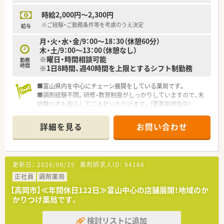
時給2,000円～2,300円
※ご経験・ご勤務条件等を考慮のうえ決定
給与
月・火・水・金/9：00～18：30（休憩60分）
木・土/9：00～13：00（休憩なし）
※曜日・時間相談可能
勤務
時間
※1日8時間、週40時間を上限とするシフト制勤務
■富山県内を中心にチェーン展開をしている薬局です。
■調剤経験不問。研修・教育制度がしっかりしていますので、未
経験の方も安心してご入社いただけます。（要薬剤師免許）
■実際にお仕事をしながら入社を見極めて頂ける、【紹介予定派
遣】もお選び頂けます。
詳細を見る
お問い合わせ
更新日：
2026/06/25
薬剤師求人ID：
94166
正社員
調剤薬局
【高岡市】≪年間休日122日≫富山中心の店舗展開！地域のか
かりつけ薬局です。
検討リストに追加