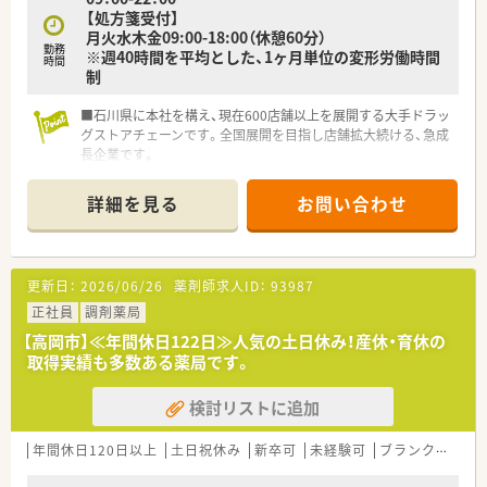
【処方箋受付】
月火水木金09:00-18:00（休憩60分）
勤務
※週40時間を平均とした、1ヶ月単位の変形労働時間
時間
制
■石川県に本社を構え、現在600店舗以上を展開する大手ドラッ
グストアチェーンです。全国展開を目指し店舗拡大続ける、急成
長企業です。
■研修・教育制度が充実しています。OTC未経験の方にはしっか
りとした研修がございますので、安心してスタートしていただけ
詳細を見る
お問い合わせ
ます。その他、薬剤師研修会や自己啓発支援制度など、教育制度
も充実しております。
■キャリアアップを目指される薬剤師様に関しては非常にチャ
ンスの多い会社様となります。
更新日：
2026/06/26
薬剤師求人ID：
93987
■事務作業は医療事務スタッフにお任せ！システム化も進んでお
り、薬剤師業務に集中できる環境づくりがされています。
正社員
調剤薬局
■連続7日間のリフレッシュ休暇も取得可能！この制度を利用し
【高岡市】≪年間休日122日≫人気の土日休み！産休・育休の
て海外旅行に出かける方もいらっしゃいます。
取得実績も多数ある薬局です。
検討リストに追加
年間休日120日以上
土日祝休み
新卒可
未経験可
ブランク可
車