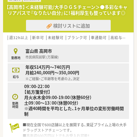
【高岡市】＜未経験可能/大手ＤＧＳチェーン＞●多彩なキャ
リアパスで『なりたい自分』に！福利厚生も整っています◎
検討リストに追加
週32h以上
新卒可
未経験可
ブランク可
車通勤可
高給与(600万円以上)
富山県 高岡市
市民病院前駅 (万葉線)
勤務地
年収514万円～740万円
月給240,000円～350,000円
給与
※ご経験・ご年齢等を考慮の上、決定
09：00-22：00
【処方箋受付】
月火水木金09:00-19:00（休憩60分）
土09：00～13：00（休憩00分）
勤務
時間
※週40時間を平均とした、1ヶ月単位の変形労働時間
制
■現在全国で600店舗以上を展開する、東証プライム上場の大手
ドラッグストアチェーンです。
■高年収600万円以上でもお受入れ可能！