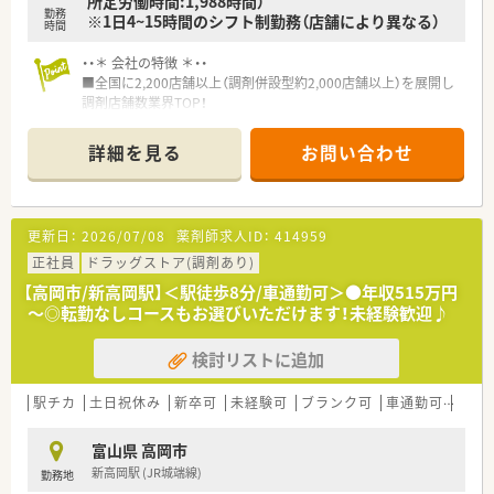
所定労働時間:1,988時間）
勤務
※1日4~15時間のシフト制勤務（店舗により異なる）
時間
・・＊ 会社の特徴 ＊・・
■全国に2,200店舗以上（調剤併設型約2,000店舗以上）を展開し
調剤店舗数業界TOP！
■店舗拡大に伴いキャリアアップできるポジションが多数あり！
頑張り次第で高給与も可能！
詳細を見る
お問い合わせ
■経験や勤務コースによりますが、経験の少ない方でも500万前
半スタートと業界TOP水準！
■職種や職域に合わせ、豊富な社内研修や外部組織と連携した研
修を用意されています
更新日：
2026/07/08
薬剤師求人ID：
414959
■薬剤師が中心の会社だからこそ活躍できるキャリアパスが多
種多様に用意されています。
正社員
ドラッグストア(調剤あり)
■店舗拡大に伴い、エリアマネジャーや営業部長等のマネジメン
【高岡市/新高岡駅】＜駅徒歩8分/車通勤可＞●年収515万円
トのポジションも増えます。
～◎転勤なしコースもお選びいただけます！未経験歓迎♪
■在宅や教育等の専門性を活かせるスペシャリストを目指すこ
とも可能です。
検討リストに追加
■その他にも、管理部門や商品部門等の本社スタッフなど活動領
域は多種多様です。
■在宅実施店舗は年々増加しており、在宅医療へもしっかりと関
駅チカ
土日祝休み
新卒可
未経験可
ブランク可
車通勤可
高給与
わる事ができます。
■育児休暇は3歳まで取得が可能で、時短制度は小学5年生まで
富山県 高岡市
時短勤務ができるよう変更予定です。
新高岡駅 (JR城端線)
勤務地
■年間休日が120日とワークライフバランスが整っています