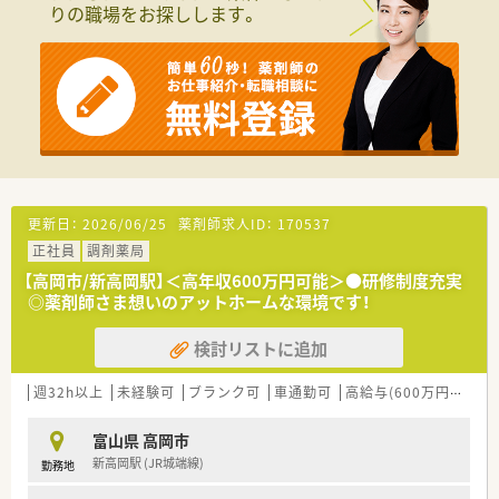
りの職場をお探しします。
更新日：
2026/06/25
薬剤師求人ID：
170537
正社員
調剤薬局
【高岡市/新高岡駅】＜高年収600万円可能＞●研修制度充実
◎薬剤師さま想いのアットホームな環境です！
検討リストに追加
週32h以上
未経験可
ブランク可
車通勤可
高給与(600万円以上)
富山県 高岡市
新高岡駅 (JR城端線)
勤務地