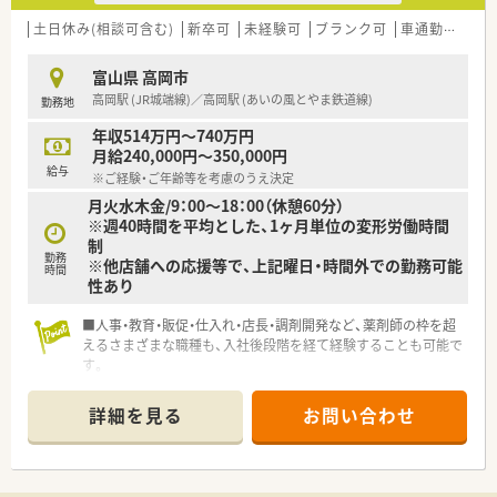
土日休み(相談可含む)
新卒可
未経験可
ブランク可
車通勤可
高給
富山県 高岡市
高岡駅 (JR城端線)／高岡駅 (あいの風とやま鉄道線)
勤務地
年収514万円～740万円
月給240,000円～350,000円
給与
※ご経験・ご年齢等を考慮のうえ決定
月火水木金/9：00～18：00（休憩60分）
※週40時間を平均とした、1ヶ月単位の変形労働時間
制
勤務
※他店舗への応援等で、上記曜日・時間外での勤務可能
時間
性あり
■人事・教育・販促・仕入れ・店長・調剤開発など、薬剤師の枠を超
えるさまざまな職種も、入社後段階を経て経験することも可能で
す。
■勤務時間が選択制で、1日9時間勤務/8時間勤務の選択が出来
ます。
詳細を見る
お問い合わせ