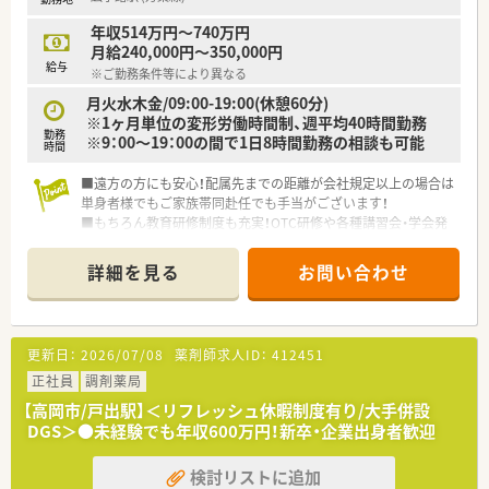
年収514万円～740万円
月給240,000円～350,000円
給与
※ご勤務条件等により異なる
月火水木金/09:00-19:00(休憩60分)
※1ヶ月単位の変形労働時間制、週平均40時間勤務
勤務
※9：00～19：00の間で1日8時間勤務の相談も可能
時間
■遠方の方にも安心！配属先までの距離が会社規定以上の場合は
単身者様でもご家族帯同赴任でも手当がございます！
■もちろん教育研修制度も充実！OTC研修や各種講習会・学会発
表などの費用負担や総合研修などがございます
■1週間連続の休暇制度や社員割引購入制度、育児時短制度など
詳細を見る
お問い合わせ
福利厚生も充実◎長くお勤め頂ける環境です
更新日：
2026/07/08
薬剤師求人ID：
412451
正社員
調剤薬局
【高岡市/戸出駅】＜リフレッシュ休暇制度有り/大手併設
DGS＞●未経験でも年収600万円！新卒・企業出身者歓迎
検討リストに追加