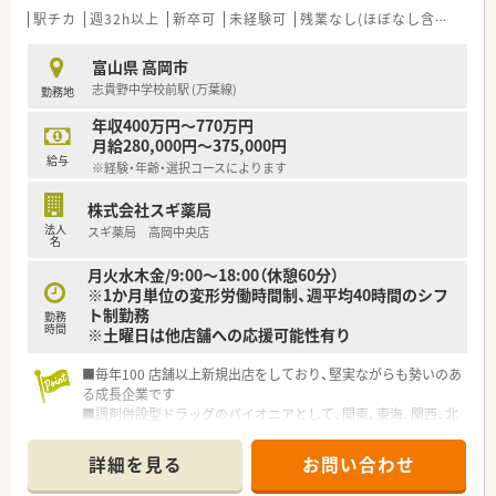
員を守る体制が整備されています。
駅チカ
週32h以上
新卒可
未経験可
残業なし(ほぼなし含む)
車
■有給休暇の平均消化日数は10日と非常に高く、定着率が良い
ことも大きな魅力のひとつです。
富山県 高岡市
志貴野中学校前駅 (万葉線)
勤務地
【こんな取り組みをしています】
■薬剤師業務をより対人業務へとシフトさせるため、調剤事務に
年収400万円～770万円
よる積極的なフォローを推進中です。
月給280,000円～375,000円
■全店舗にバーコードを用いた過誤防止システムを導入し、安心
給与
※経験・年齢・選択コースによります
と安全の医療提供に努めています。
■15分単位で受講できるe-ラーニングを導入しており、業務の
株式会社スギ薬局
隙間時間で効率良く学習できます。
法人
スギ薬局 高岡中央店
名
【こんな方が活躍中】
月火水木金/9:00～18:00（休憩60分）
■平均年齢は40歳と少し高めで、落ち着いた雰囲気の中でベテ
※1か月単位の変形労働時間制、週平均40時間のシフ
ランのスタッフも多数活躍しています。
ト制勤務
■ワークライフバランスを大切にしながら、長く働き続けたいと
勤務
時間
※土曜日は他店舗への応援可能性有り
考える多くの方が在籍しております。
■患者様とのコミュニケーションを重視し、地域医療への貢献に
やりがいを見出す方が活躍中です。
■毎年100 店舗以上新規出店をしており、堅実ながらも勢いのあ
る成長企業です
■調剤併設型ドラッグのパイオニアとして、関東、東海、関西、北
陸・信州を中心に約1,700店舗以上を展開しています
■研修制度は様々なプランがあり、集合研修だけでなく任意で受
詳細を見る
お問い合わせ
講可能な研修も幅広く用意されています
■店舗で活躍する従業員、社外で活躍する従業員、将来経営幹部