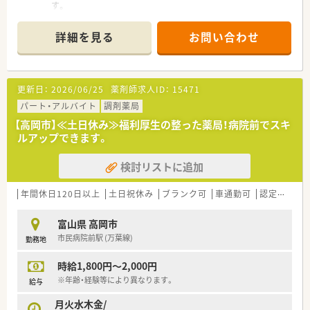
す。
■実際にお仕事をしながら入社を見極めて頂ける、紹介予定派遣
もお選び頂けます。
詳細を見る
お問い合わせ
更新日：
2026/06/25
薬剤師求人ID：
15471
パート・アルバイト
調剤薬局
【高岡市】≪土日休み≫福利厚生の整った薬局！病院前でスキ
ルアップできます。
検討リストに追加
年間休日120日以上
土日祝休み
ブランク可
車通勤可
認定薬剤師取得支援あり
富山県 高岡市
市民病院前駅 (万葉線)
勤務地
時給1,800円～2,000円
※年齢・経験等により異なります。
給与
月火水木金/