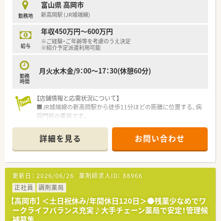
富山県 高岡市
新高岡駅 (JR城端線)
勤務地
年収450万円～600万円
※ご経験・ご年齢等を考慮のうえ決定
給与
※紹介予定派遣利用可能
月火水木金/9：00～17：30(休憩60分)
勤務
時間
【店舗情報と応需状況について】
■JR城端線の新高岡駅から徒歩11分ほどの距離に位置する、病
院門前の薬局です。
■歯科から内科まで多岐にわたる総合科目の処方箋を1日あたり
40枚から50枚応需しています。
詳細を見る
お問い合わせ
■薬剤師は3名、事務員は2名の体制で業務にあたっており、落ち
着いた環境で勤務できます。
【法人特徴について】
更新日：
2026/06/26
薬剤師求人ID：
88966
■富山県を中心に合計59店舗を運営しており、北陸地方で最大
正社員
調剤薬局
規模を誇る調剤専門薬局チェーンです。
【高岡市】 ＜土日祝休み/年間休日120日＞●残業少なめでワ
■親会社が臨床検査事業を展開しており安定性が抜群で、腰を据
ークライフバランス充実♪大手チェーン薬局で安定！管理候
えて長く働くことが可能です。
補募集