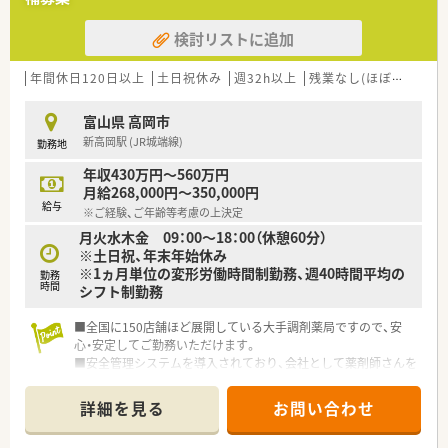
■総合病院門前や漢方取扱店舗など多様な店舗形態があり、入社
後のスキルアップを支援する環境です。
検討リストに追加
【職場環境と雰囲気】
■専務が女性であり、女性の働き方への理解があり、実際にも女
年間休日120日以上
土日祝休み
週32h以上
残業なし(ほぼなし含む)
性の割合が非常に高い企業です。
■お子様が小学校1年生になるまで時短制度を利用できるなど、
富山県 高岡市
育児と仕事の両立を支援する制度が充実しています。
新高岡駅 (JR城端線)
勤務地
■店舗のエリア毎にラウンダー薬剤師が配置されているため、急
な体調不良などで休む際も安心できる体制です。
年収430万円～560万円
月給268,000円～350,000円
【想定されるキャリアイメージ】
給与
※ご経験、ご年齢等考慮の上決定
■総合病院門前での勤務を通じて、多岐にわたる疾患や薬剤に対
月火水木金 09：00～18：00（休憩60分）
する専門性の高い知識を習得できます。
※土日祝、年末年始休み
■月1回のWEB研修に加え、新人研修やフォローアップ研修など
※1ヵ月単位の変形労働時間制勤務、週40時間平均の
体系的な教育で継続的な成長が可能です。
勤務
時間
シフト制勤務
■将来的には管理薬剤師やエリアマネージャーといった指導的
立場への昇進も目指せる環境があります。
■全国に150店舗ほど展開している大手調剤薬局ですので、安
心・安定してご勤務いただけます。
■安全管理システムを導入されており、会社として薬剤師さんを
守る体制が整っています。
■調剤経験不問！未経験やブランクのある方もしっかりとした研
詳細を見る
お問い合わせ
修がございます。