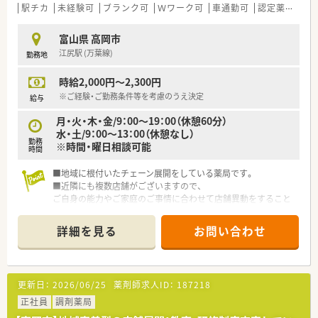
駅チカ
未経験可
ブランク可
Ｗワーク可
車通勤可
認定薬剤師取得支援あり
富山県 高岡市
江尻駅 (万葉線)
勤務地
時給2,000円～2,300円
※ご経験・ご勤務条件等を考慮のうえ決定
給与
月・火・木・金/9：00～19：00（休憩60分）
水・土/9：00～13：00（休憩なし）
勤務
※時間・曜日相談可能
時間
■地域に根付いたチェーン展開をしている薬局です。
■近隣にも複数店舗がございますので、
ご自身の能力やご家庭のご事情に合わせて店舗異動をすること
も可能です。
■実際にお仕事をしながら入社を見極めて頂ける、【紹介予定派
詳細を見る
お問い合わせ
遣】もお選び頂けます。
更新日：
2026/06/25
薬剤師求人ID：
187218
正社員
調剤薬局