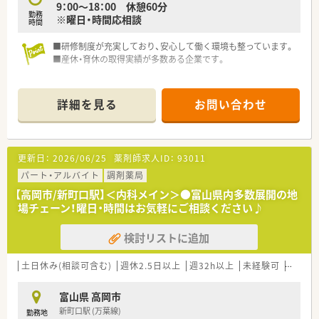
9：00～18：00 休憩60分
勤務
※曜日・時間応相談
時間
■研修制度が充実しており、安心して働く環境も整っています。
■産休・育休の取得実績が多数ある企業です。
詳細を見る
お問い合わせ
更新日：
2026/06/25
薬剤師求人ID：
93011
パート・アルバイト
調剤薬局
【高岡市/新町口駅】＜内科メイン＞●富山県内多数展開の地
場チェーン！曜日・時間はお気軽にご相談ください♪
検討リストに追加
土日休み(相談可含む)
週休2.5日以上
週32h以上
未経験可
ブラン
富山県 高岡市
新町口駅 (万葉線)
勤務地