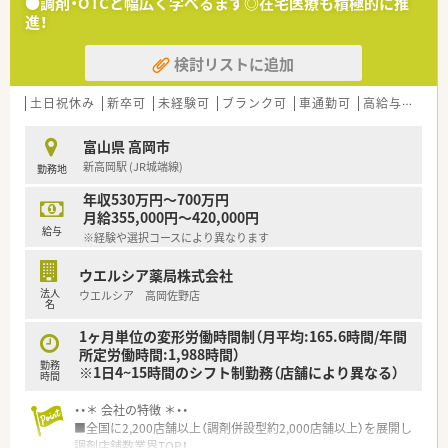
●調剤・OTCと幅広く学べるます◎在宅医療も積極的に推
■在宅や教育等の専門性を活かせるスペシャリストを目指すこ
進！
とも可能です。
■その他にも、管理部門や商品部門等の本社スタッフなど活動領
検討リストに追加
域は多種多様です。
■在宅実施店舗は年々増加しており、在宅医療へもしっかりと関
わる事ができます。
土日祝休み
新卒可
未経験可
ブランク可
車通勤可
高給与(600万円以上)
■育児休暇は3歳まで取得が可能で、時短制度は小学5年生まで
時短勤務ができるよう変更予定です。
富山県 高岡市
■年間休日が120日とワークライフバランスが整っています
新高岡駅 (JR城端線)
勤務地
■日用品から常備薬まで、従業員割引制度など嬉しいメリットも
たくさんあります！
年収530万円～700万円
月給355,000円～420,000円
給与
※経験や選択コースにより異なります
ウエルシア薬局株式会社
法人
ウエルシア 高岡佐野店
名
1ヶ月単位の変形労働時間制（月平均:165.6時間/年間
所定労働時間:1,988時間）
勤務
※1日4~15時間のシフト制勤務（店舗により異なる）
時間
・・＊ 会社の特徴 ＊・・
■全国に2,200店舗以上（調剤併設型約2,000店舗以上）を展開し
調剤店舗数業界TOP！