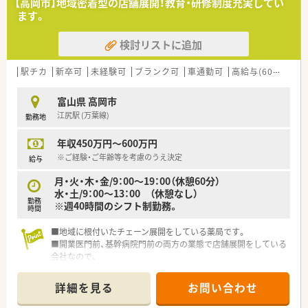
【高岡市】地域密着型の店舗展開！教育・研修制度充実してい
ます。
検討リストに追加
駅チカ
新卒可
未経験可
ブランク可
車通勤可
高給与(600万円以上)
富山県 高岡市
江尻駅 (万葉線)
勤務地
年収450万円～600万円
※ご経験・ご年齢等を考慮のうえ決定
給与
月・火・木・金/9：00～19：00（休憩60分）
水・土/9：00～13：00 （休憩なし）
勤務
※週40時間のシフト制勤務。
時間
■地域に根付いたチェーン展開をしている薬局です。
■開業医門前、基幹病院門前の両方の業態で店舗展開をしている
会社なので、
無理なく薬剤師としての能力を上げて頂く環境が整っていま
す。
詳細を見る
お問い合わせ
■近隣にも複数店舗がございますので、
ご自身の能力やご家庭のご事情に合わせて店舗異動をすること