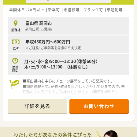
年間休日120日以上
新卒可
未経験可
ブランク可
車通勤可
高給与
富山県 高岡市
新町口駅 (万葉線)
勤務地
年収450万円～600万円
※ご経験・ご年齢等を考慮のうえ決定
給与
月・火・水・金/9：00～18：30（休憩60分）
木・土/9：00～13：00 （休憩なし）
勤務
時間
■富山県内を中心にチェーン展開をしている薬局です。
■調剤経験不問。研修・教育制度がしっかりしていますので、未
経験の方も安心してご入社いただけます。（要薬剤師免許）
■実際にお仕事をしながら入社を見極めて頂ける、【紹介予定派
遣】もお選び頂けます。
詳細を見る
お問い合わせ
わたしたちがあなたの条件にぴった