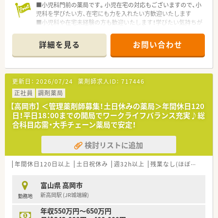
■小児科門前の薬局です。小児在宅の対応もございますので、小
ともできます。
児科を学びたい方、在宅にも力を入れたい方歓迎いたします
■服薬指導や調剤・監査業務を通して、薬剤師として専門性を高
■小児科や在宅未経験の方も歓迎いたします！学びたい気持ちが
められます。
あればご相談可能です
詳細を見る
お問い合わせ
更新日：
2026/07/24
薬剤師求人ID：
717446
正社員
調剤薬局
【高岡市】 ＜管理薬剤師募集！土日休みの薬局＞年間休日120
日！平日18：00までの開局でワークライフバランス充実♪総
合科目応需・大手チェーン薬局で安定！
検討リストに追加
年間休日120日以上
土日祝休み
週32h以上
残業なし(ほぼなし含む)
富山県 高岡市
新高岡駅 (JR城端線)
勤務地
年収550万円～650万円