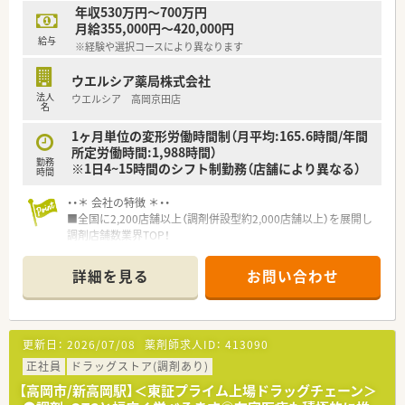
■日用品から常備薬まで、従業員割引制度など嬉しいメリットも
年収530万円～700万円
たくさんあります！
月給355,000円～420,000円
給与
※経験や選択コースにより異なります
ウエルシア薬局株式会社
法人
ウエルシア 高岡京田店
名
1ヶ月単位の変形労働時間制（月平均:165.6時間/年間
所定労働時間:1,988時間）
勤務
※1日4~15時間のシフト制勤務（店舗により異なる）
時間
・・＊ 会社の特徴 ＊・・
■全国に2,200店舗以上（調剤併設型約2,000店舗以上）を展開し
調剤店舗数業界TOP！
■店舗拡大に伴いキャリアアップできるポジションが多数あり！
頑張り次第で高給与も可能！
詳細を見る
お問い合わせ
■経験や勤務コースによりますが、経験の少ない方でも500万前
半スタートと業界TOP水準！
■職種や職域に合わせ、豊富な社内研修や外部組織と連携した研
修を用意されています
更新日：
2026/07/08
薬剤師求人ID：
413090
■薬剤師が中心の会社だからこそ活躍できるキャリアパスが多
種多様に用意されています。
正社員
ドラッグストア(調剤あり)
■店舗拡大に伴い、エリアマネジャーや営業部長等のマネジメン
【高岡市/新高岡駅】＜東証プライム上場ドラッグチェーン＞
トのポジションも増えます。