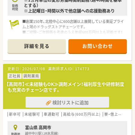
とする）
勤務
時間
※上記曜日・時間以外で他店舗への応援勤務あり
■創業150年、北陸中心に600店舗以上展開している東証プライ
ム上場のドラッグストアチェーンです。
■ご経験・ご年齢等を考慮のうえ年収600万円以上も可能です！
弊社からの紹介実績も多数ございます。
■音声入力の薬歴・ピッキングサポートシステム・投薬カウンタ
詳細を見る
お問い合わせ
ーに薬歴閲覧用タブレット設置など最新の機械を導入されてい
ます。
■キャリアアップを目指される薬剤師様に関しては、2年目で薬
局長・4年目でエリアマネージャー（ＳＶ）に昇格できるなど、非常
更新日：
2026/07/08
薬剤師求人ID：
174773
にチャンスの多い会社様です。
■また自己啓発で学んだ事を社内に還元する事を推奨されてい
正社員
調剤薬局
るので、自己啓発活動に掛かる費用を会社が負担頂けるケースが
【高岡市】≪未経験もOK≫調剤メイン！福利厚生や研修制度
多くございます。
も充実のチェーン店です。
■有給取得率も全社員平均で約80％近くまで取得されておりま
すし、年間で一回7連休もしくは4連休を2回取得できる『リフレ
検討リストに追加
ッシュ制度』もございます。
新卒可
未経験可
車通勤可
高給与(600万円以上)
寮・借上社宅あり
富山県 高岡市
越中中川駅 (JR氷見線)
勤務地