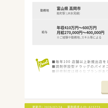
富山県 高岡市
勤務地
能町駅 (JR氷見線)
年収410万円～600万円
月給270,000円～400,000円
給与
※ご経験や勤務地、スキル等による
■毎年100 店舗以上新規出店
■調剤併設型ドラッグのパイオニ
■研修制度は様々なプランがあ
■店舗で活躍する従業員、社外
されています
■総合薬剤師・調剤薬剤師（土日
■調剤併設型だけでなく「医療モ
■在宅医療にも積極的取り組んで
■「プラチナくるみん認定企業」
います
更新日：
2026/07/24
薬剤師求人ID：
615773