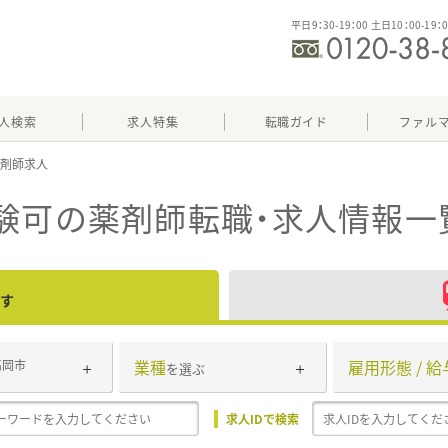
平日9：30-19：00 土日10：00-19：
人検索
求人特集
転職ガイド
ファル
験可
の薬剤師転職・求人情報一
す
業種
雇用形態 / 給
高岡市
を選ぶ
求人IDで検索