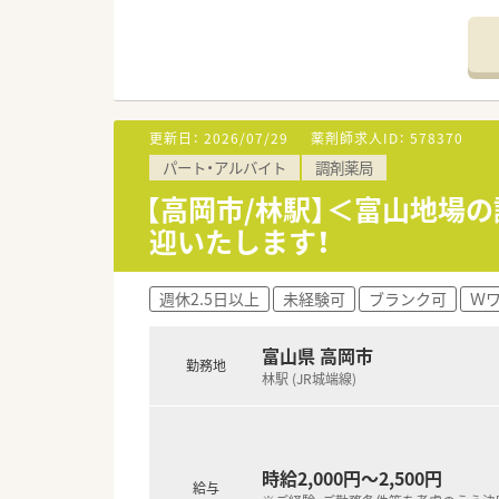
更新日：
2026/07/29
薬剤師求人ID：
578370
パート・アルバイト
調剤薬局
【高岡市/林駅】＜富山地場の
迎いたします！
週休2.5日以上
未経験可
ブランク可
Ｗ
富山県 高岡市
勤務地
林駅 (JR城端線)
時給2,000円～2,500円
給与