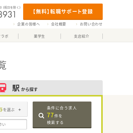
00
（祝日を除く）
【無料】転職サポート登録
企業の皆様へ
会社概要
お問い合わせ
マラボ
薬学生
支店紹介
覧
駅
から探す
条件に合う求人
与
を選ぶ
77
件を
検索する