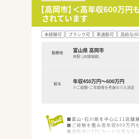
【高岡市】＜高年収600万円
されています
未経験可
ブランク可
車通勤可
高給与(6
富山県 高岡市
勤務地
林駅 (JR城端線)
年収450万円～600万円
給与
※ご経験・ご年齢等を考慮のうえ決定
■富山・石川県を中心に11店舗
■ご経験を鑑み高年収600万円
■通勤用にETCカードの貸与も