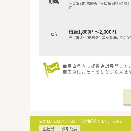
勤務地
高岡駅 (JR城端線)／高岡駅 (あいの風
線)
時給1,800円～2,000円
給与
※ご経験・ご勤務条件等を考慮のうえ決
■富山県内に複数店舗展開して
■実際にお仕事をしながら入社
更新日：
2026/07/29
薬剤師求人ID：
578368
正社員
調剤薬局