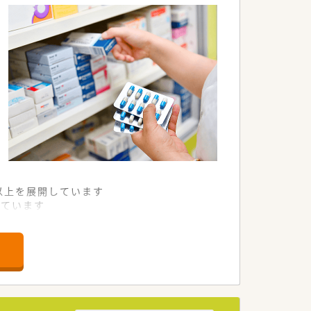
舗以上を展開しています
れています
て様々な活躍ができるフィールドを用意
舗」など様々な店舗を運営しています
最多の51店舗設置しています
一人ひとりが働きやすい環境が整備されて