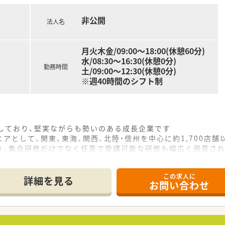
非公開
法人名
月火木金/09:00～18:00(休憩60分)
水/08:30～16:30(休憩0分)
勤務時間
土/09:00～12:30(休憩0分)
※週40時間のシフト制
をしており、堅実ながらも勢いのある成長企業です
アとして、関東、東海、関西、北陸・信州を中心に約1,700店
り、集合研修だけでなく任意で受講可能な研修も幅広く用意さ
で活躍する従業員、将来経営幹部となる従業員など、薬剤師とし
この求人に
休み・19時までの勤務）どちらかの働き方を選択できます
詳細を見る
お問い合わせ
ール・クリニック併設店舗」「敷地内薬局」「訪問調剤特化型店
おり「訪問調剤特化型店舗」を50店舗以上、無菌調剤室は業界
「健康経営優良法人2023（大規模法人部門）認定」等を取得し