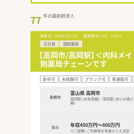
件の薬剤師求人
77
更新日：
2026/07/29
薬剤師求人ID：
15051
正社員
調剤薬局
【高岡市/高岡駅】＜内科メ
剤薬局チェーンです
新卒可
未経験可
ブランク可
車通勤可
富山県 高岡市
勤務地
高岡駅 (JR氷見線)／高岡駅 (あいの風
線)
年収450万円～600万円
給与
※ご経験・ご年齢等を考慮のうえ決定