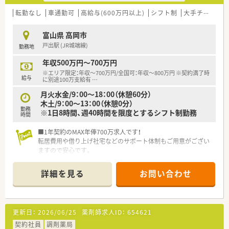
転勤なし
車通勤可
高給与(600万円以上)
シフト制
大手チェーン以外
富山県 高岡市
戸出駅 (JR城端線)
勤務地
年収500万円～700万円
※エリア限定：年収～700万円/全国可：年収～800万円 ※契約満了時
給与
に別途100万支給有
…
月火水金/9：00～18：00（休憩60分）
木土/9：00～13：00（休憩0分）
勤務
※1日8時間、週40時間を限度とするシフト制勤務
時間
■1年契約のMAX年俸700万求人です！
転居費用や借り上げ社宅などのサポート体制もご用意がござい
ますので安心です。
さらに1年の契約満了時に100万の支給がございますので、実質
年俸900万円となります。
詳細を見る
お問い合わせ
■勤務時間や休日等の条件よりも、ご経験を活かしてしっかり稼
ぎたいという方にはオススメの貴重求人です。
更新日：
2026/06/25
薬剤師求人ID：
654621
契約社員
調剤薬局