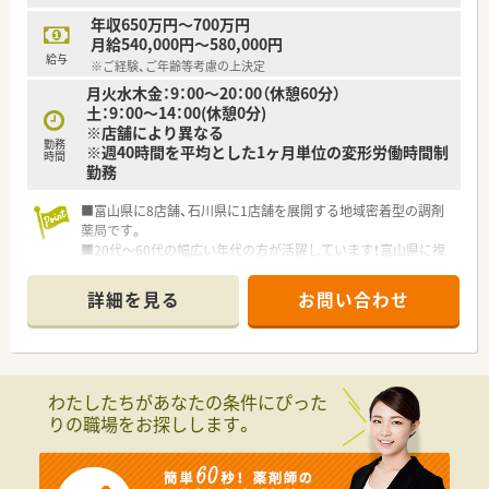
年収650万円～700万円
月給540,000円～580,000円
給与
※ご経験、ご年齢等考慮の上決定
月火水木金：9：00～20：00（休憩60分）
土：9：00～14：00(休憩0分)
※店舗により異なる
勤務
※週40時間を平均とした1ヶ月単位の変形労働時間制
時間
勤務
■富山県に8店舗、石川県に1店舗を展開する地域密着型の調剤
薬局です。
■20代～60代の幅広い年代の方が活躍しています！富山県に複
数店舗展開しており、ご希望に沿って配属店舗を検討いただけま
す
詳細を見る
お問い合わせ
■門前のドクターとの関係も良好♪社長は卸出身で薬剤師様で
すので、お話しやすい雰囲気を作ってくださいます
わたしたちがあなたの条件にぴった
りの職場をお探しします。