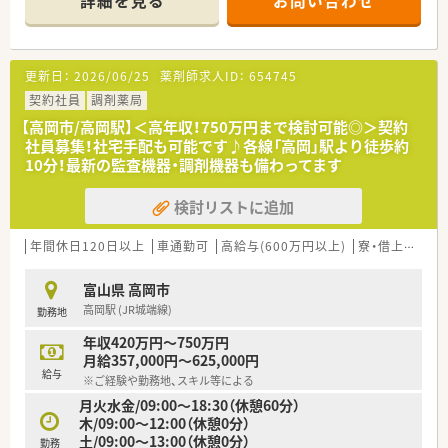
詳細を見る
お問い合わせ
更新日：
2026/06/25
薬剤師求人ID：
654745
契約社員
調剤薬局
【高岡市/高岡駅】＜高年収！750万円まで検討可能◎＞契約
社員募集！社宅手配も可能です♪各線「高岡」駅より徒歩約
10分！最新の監査機器・調剤機器も備わってます
検討リストに追加
年間休日120日以上
車通勤可
高給与(600万円以上)
寮・借上社宅あり
富山県 高岡市
高岡駅 (JR城端線)
勤務地
年収420万円～750万円
月給357,000円～625,000円
給与
※ご経験や勤務地、スキル等による
月火水金/09:00～18:30（休憩60分）
木/09:00～12:00（休憩0分）
土/09:00～13:00（休憩0分）
勤務