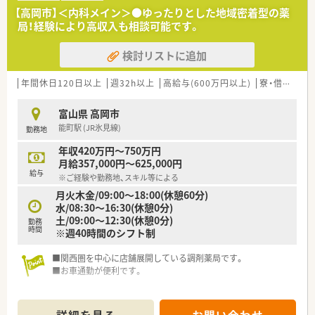
【高岡市】＜内科メイン＞●ゆったりとした地域密着型の薬
局！経験により高収入も相談可能です。
検討リストに追加
年間休日120日以上
週32h以上
高給与(600万円以上)
寮・借上社宅あり
富山県 高岡市
能町駅 (JR氷見線)
勤務地
年収420万円～750万円
月給357,000円～625,000円
給与
※ご経験や勤務地、スキル等による
月火木金/09:00～18:00(休憩60分)
水/08:30～16:30(休憩0分)
土/09:00～12:30(休憩0分)
勤務
時間
※週40時間のシフト制
■関西圏を中心に店舗展開している調剤薬局です。
■お車通勤が便利です。