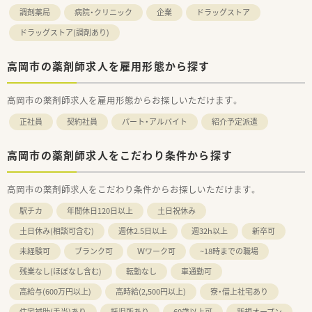
調剤薬局
病院・クリニック
企業
ドラッグストア
ドラッグストア(調剤あり)
高岡市の薬剤師求人を雇用形態から探す
高岡市の薬剤師求人を雇用形態からお探しいただけます。
正社員
契約社員
パート・アルバイト
紹介予定派遣
高岡市の薬剤師求人をこだわり条件から探す
高岡市の薬剤師求人をこだわり条件からお探しいただけます。
駅チカ
年間休日120日以上
土日祝休み
土日休み(相談可含む)
週休2.5日以上
週32h以上
新卒可
未経験可
ブランク可
Ｗワーク可
~18時までの職場
残業なし(ほぼなし含む)
転勤なし
車通勤可
高給与(600万円以上)
高時給(2,500円以上)
寮・借上社宅あり
住宅補助(手当)あり
託児所あり
60歳以上可
新規オープン