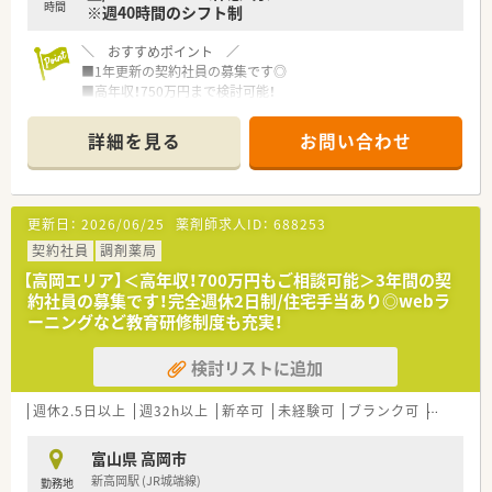
時間
※週40時間のシフト制
＼ おすすめポイント ／
■1年更新の契約社員の募集です◎
■高年収！750万円まで検討可能！
■耳鼻科門前の調剤薬局です
■最新設備も整っています♪
詳細を見る
お問い合わせ
＼ こんな会社です ／
■関西を中心に100店舗以上の薬局を展開する大手調剤薬局で
す。
更新日：
2026/06/25
薬剤師求人ID：
688253
■研修制度も充実しており、階層別研修・勉強会を実施していま
す。
契約社員
調剤薬局
■「患者様との距離が近づく薬局」を目指し
【高岡エリア】＜高年収！700万円もご相談可能＞3年間の契
丁寧な情報提供と温かみのある対応を心がけています。
約社員の募集です！完全週休2日制/住宅手当あり◎webラ
ーニングなど教育研修制度も充実！
検討リストに追加
週休2.5日以上
週32h以上
新卒可
未経験可
ブランク可
車通勤可
富山県 高岡市
新高岡駅 (JR城端線)
勤務地