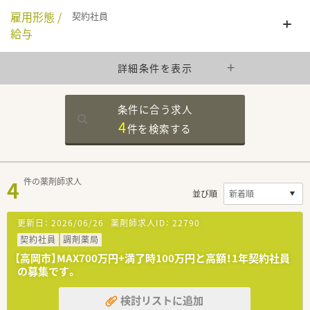
雇用形態 /
契約社員
給与
詳細条件を表示
条件に合う求人
4
件を
検索する
4
件の薬剤師求人
並び順
更新日：
2026/06/26
薬剤師求人ID：
22790
契約社員
調剤薬局
【高岡市】MAX700万円+満了時100万円と高額！1年契約社員
の募集です。
検討リストに追加