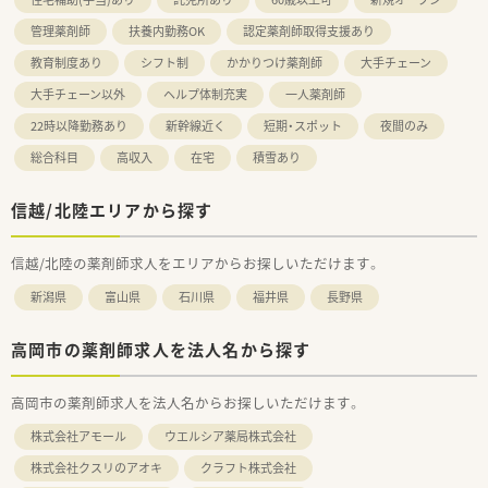
管理薬剤師
扶養内勤務OK
認定薬剤師取得支援あり
教育制度あり
シフト制
かかりつけ薬剤師
大手チェーン
大手チェーン以外
ヘルプ体制充実
一人薬剤師
22時以降勤務あり
新幹線近く
短期・スポット
夜間のみ
総合科目
高収入
在宅
積雪あり
信越/北陸エリアから探す
信越/北陸の薬剤師求人をエリアからお探しいただけます。
新潟県
富山県
石川県
福井県
長野県
高岡市の薬剤師求人を法人名から探す
高岡市の薬剤師求人を法人名からお探しいただけます。
株式会社アモール
ウエルシア薬局株式会社
株式会社クスリのアオキ
クラフト株式会社