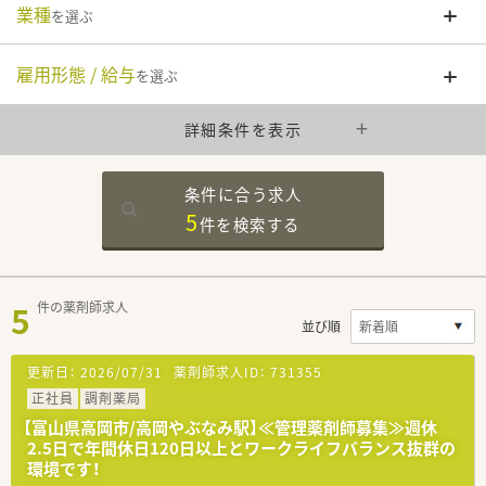
業種
を選ぶ
雇用形態 / 給与
を選ぶ
詳細条件を表示
条件に合う求人
5
件を
検索する
5
件の薬剤師求人
並び順
更新日：
2026/07/31
薬剤師求人ID：
731355
正社員
調剤薬局
【富山県高岡市/高岡やぶなみ駅】≪管理薬剤師募集≫週休
2.5日で年間休日120日以上とワークライフバランス抜群の
環境です！