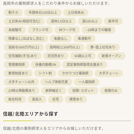
高岡市の薬剤師求人をこだわり条件からお探しいただけます。
駅チカ
年間休日120日以上
土日祝休み
土日休み(相談可含む)
週休2.5日以上
週32h以上
新卒可
未経験可
ブランク可
Ｗワーク可
~18時までの職場
残業なし(ほぼなし含む)
転勤なし
車通勤可
高給与(600万円以上)
高時給(2,500円以上)
寮・借上社宅あり
住宅補助(手当)あり
託児所あり
60歳以上可
新規オープン
管理薬剤師
扶養内勤務OK
認定薬剤師取得支援あり
教育制度あり
シフト制
かかりつけ薬剤師
大手チェーン
大手チェーン以外
ヘルプ体制充実
一人薬剤師
22時以降勤務あり
新幹線近く
短期・スポット
夜間のみ
総合科目
高収入
在宅
積雪あり
信越/北陸エリアから探す
信越/北陸の薬剤師求人をエリアからお探しいただけます。