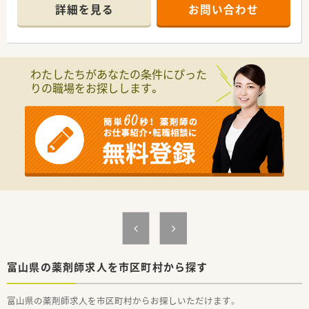
【店舗情報と応需状況について】
詳細を見る
お問い合わせ
■小児科をメインに応需しており、1日あたり30枚から40枚程度
の処方箋を応需している調剤薬局です。
■常時薬剤師1.5名体制と事務員2名体制を確保しており、ゆとり
をもって勤務できる環境が整っています。
■地域密着型の店舗として個人在宅や施設在宅も行っており、患
わたしたちがあなたの条件にぴった
者様に寄り添った丁寧な対応が可能です。
りの職場をお探しします。
【法人特徴について】
■全国に270店舗以上を展開する調剤薬局チェーングループで、
創業より無借金経営を続けている安定企業です。
■新店の店舗名は社員公募で決まるなど、現場の意見を尊重する
非常に自由度の高い社風が魅力の一つです。
■産休や育休の取得実績が多数あり、ライフステージが変化して
も女性が安心して長く働き続けられる会社です。
【想定される業務内容】
■小児科を中心とした内科や外科の処方箋に対する調剤業務、服
薬指導、および監査業務全般をご担当いただきます。
■薬局内での調剤業務に加えて、地域に密着した個人在宅や施設
在宅に関わる幅広い業務にも携わっていただきます。
■基本的な店舗業務に慣れた後は、店舗の管理業務や後進の育成
富山県の薬剤師求人を市区町村から探す
など、薬局運営に関わる幅広い業務をお任せします。
富山県の薬剤師求人を市区町村からお探しいただけます。
【やりがい/おすすめポイント】