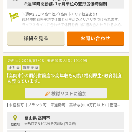
※週40時間勤務、1ヶ月単位の変形労働時間制
＼週休2.5日×高年収／（高岡市エリア担当より）
週36時間勤務平均で仕事と私生活のメリハリをつけられます。
ライフスタイルに合わせて休日を自由に組み合わせられるため、
仕事もプライベートも全力で楽しめます。
詳細を見る
お問い合わせ
【店舗情報と応需状況について】
■あいの風とやま鉄道線の高岡やぶなみ駅から、徒歩で約20分
ほどのアクセスしやすい立地にございます。
■応需科目は皮膚科と形成外科となっており、特定の専門性を深
更新日：
2026/07/08
薬剤師求人ID：
191099
く学びたい薬剤師様に最適な環境です。
■処方箋の応需枚数は1日あたり70枚から80枚で、冬場は50枚
正社員
調剤薬局
程度と比較的落ち着いております。
【高岡市】≪調剤併設店≫高年収も可能！福利厚生・教育制度
も整っています。
【募集背景と求める人物像について】
■今回は今後の店舗体制強化を見据えた、さらなるサービス向上
検討リストに追加
のための前向きな増員募集となっております。
■経験者はもちろんのこと、新卒や未経験の方、ブランクのある
方まで幅広く意欲のある方を歓迎します。
未経験可
ブランク可
車通勤可
高給与(600万円以上)
管理薬剤師
■ドクターや地域の患者様と良好な関係を築ける、明るくコミュ
ニケーションが取れる方を求めています。
富山県 高岡市
米島口アルビス米島店前駅 (万葉線)
勤務地
【法人特徴について】
■北陸最大手の医薬品卸の元支店長が創業しており、医薬品の流