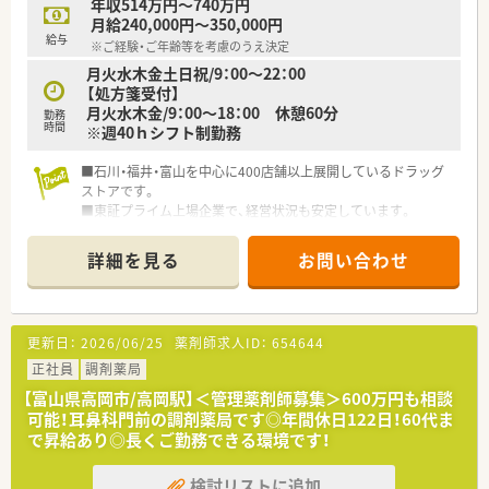
年収514万円～740万円
通や調達において強みを持っています。
月給240,000円～350,000円
■富山県の呉西地区を中心に店舗展開を行っており、地域に根差
給与
※ご経験・ご年齢等を考慮のうえ決定
したアットホームな薬局運営が特徴です。
月火水木金土日祝/9：00～22：00
■門前クリニックのドクターとは創業時からの深い繋がりがあ
【処方箋受付】
り、非常に良好な関係性を保っています。
月火水木金/9：00～18：00 休憩60分
勤務
時間
※週40ｈシフト制勤務
■石川・福井・富山を中心に400店舗以上展開しているドラッグ
ストアです。
■東証プライム上場企業で、経営状況も安定しています。
■薬剤師としてだけでなく幅広く活躍できる環境があります。
詳細を見る
お問い合わせ
更新日：
2026/06/25
薬剤師求人ID：
654644
正社員
調剤薬局
【富山県高岡市/高岡駅】＜管理薬剤師募集＞600万円も相談
可能！耳鼻科門前の調剤薬局です◎年間休日122日！60代ま
で昇給あり◎長くご勤務できる環境です！
検討リストに追加