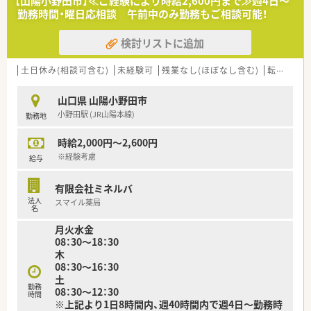
【山陽小野田市】≪ご経験により時給2,600円まで≫週4日～
＜法人特徴＞
勤務時間・曜日応相談 午前中のみ勤務もご相談可能！
■山口県宇部市に3店舗展開しております。
■民医連（全日本民主医療機関連合会）に加盟しています。
検討リストに追加
■全店舗統一の機材を導入しており、電子薬歴（グーコ）、散剤分
包機（ユヤマ）、全自動分包機（トーショー）ミスゼロ子がございま
すのでヒューマンエラーを防ぎながら、患者様との対人業務に専
土日休み(相談可含む)
未経験可
残業なし(ほぼなし含む)
転勤なし
念できるようにしております。また、お薬のお渡し忘れやお会計
の間違いがないよう手元にカメラが映るようにしておりますの
山口県 山陽小野田市
で薬剤師・事務員ともに安心して就業して頂けます。
小野田駅 (JR山陽本線)
勤務地
■配食サービスが店舗に来られますのでお弁当が必要な方は事
前に申し出ることで店舗までお弁当やパンを届けて頂けます。
時給2,000円～2,600円
■会社全体として平均残業時間は10時間/月程度、年間休日110
～111日、有給休暇消化日数は平均9日、平均年齢45歳です。
※経験考慮
給与
■2ヶ月に1回有給休暇の所得を推奨しており、3連休を取られる
方もいらっしゃいます。
有限会社ミネルバ
■地域支援体制加算も取得しており、ジェネリック比率も90％
法人
スマイル薬局
を超えております。
名
月火水金
＜こんな方にもおすすめ＞
08：30～18：30
■地域に根付いた薬局で地域医療に貢献したい方
木
■オンとオフ切り替えてメリハリつけて勤務したい方
08：30～16：30
土
勤務
08：30～12：30
時間
※上記より1日8時間内、週40時間内で週4日～勤務時