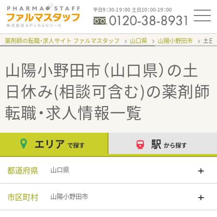
平日9：30-19：00 土日10：00-19：00
薬剤師の転職・求人サイト ファルマスタッフ
山口県
山陽小野田市
土日
山陽小野田市（山口県）の土
日休み(相談可含む)
の薬剤師
転職・求人情報一覧
エリア
駅
で探す
から探す
都道府県
山口県
市区町村
山陽小野田市