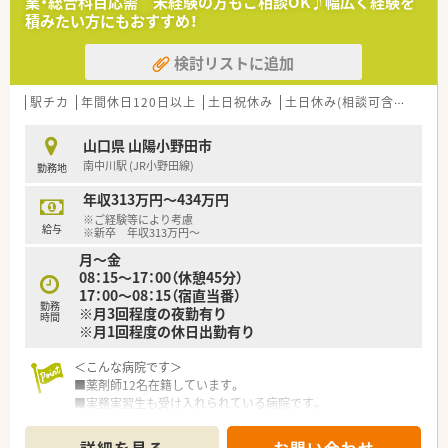
業・総合科目応需 未経験の方もご相談OK♪幅広く経験を
■パート薬剤師として久しぶりに働きたい方
積みたい方にもおすすめ！
■パートで社会保険に加入したい方
検討リストに追加
駅チカ
年間休日120日以上
土日祝休み
土日休み(相談可含む)
週3
山口県 山陽小野田市
南中川駅 (JR小野田線)
勤務地
年収313万円～434万円
※ご経験等により考慮
給与
※新卒 年収313万円～
月～金
08：15～17：00（休憩45分）
17：00～08：15（宿直当番）
勤務
※月3回程度の夜勤有り
時間
※月1回程度の休日出勤有り
＜こんな病院です＞
■薬剤師12名在籍しています。
■実務実習生も受け入れられている病院です。
■院内保育所もございます。