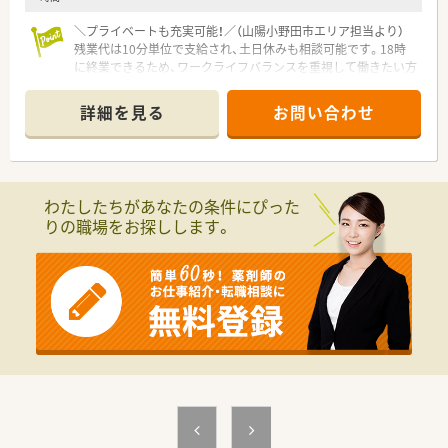
＼プライベートも充実可能！／（山陽小野田市エリア担当より）
残業代は10分単位で支給され、土日休みも相談可能です。18時
に終業できるため、ワークライフバランスを重視して働きたい方
にぴったりの環境ですよ。
詳細を見る
お問い合わせ
【店舗情報と応需状況について】
■南中川駅より徒歩9分の好立地で、近隣にある総合病院から多
岐にわたる科目の処方箋を1日平均40枚程度応需しています。
■精神科や泌尿器科、産婦人科など幅広い科目に触れることがで
き、薬剤師として総合的な知識を深めることが可能な環境です。
わたしたちがあなたの条件にぴった
■地域でも珍しいドライブスルー調剤を導入しており、多様な患
りの職場をお探しします。
者様のニーズに対応しながら効率的な業務を実践している店舗
です。
【募集背景と求める人物像について】
■現在活躍中の正社員が海外留学へ出発するための欠員募集と
なっており、長期間にわたってチームに貢献できる方を求めてい
ます。
■総合病院門前という環境で、新しい知識を習得する意欲があ
り、周囲のスタッフと協力しながら働ける協調性のある方を歓迎
します。
■年齢層としては30代から40代を想定しており、現場をリード
しながら地域医療の一翼を担ってくださる方を募集しておりま
す。