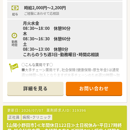
■門前ドクターの院長は2代目で関係性も非常に良好で往診同行
時給2,000円～2,200円
もされています。
■残業は月平均5時間程度で1分単位で支給されております。
ご経験にあわせて応相談
給与
月火水金
＜こんな方にもおすすめ＞
08：30～18：00 休憩90分
■フルタイム勤務が厳しく、仕事とご家庭を両立しながらバラン
木
スよく勤務したい方
08：30～16：30 休憩60分
■調剤未経験で基礎から学びたい方
勤務
土
■残業少なめでメリハリつけた働き方をしたい方
時間
08：30～13：00 休憩0分
これらのうち週3日~勤務曜日・時間応相談
○こんな薬局です○
■大手チェーン薬局です、社会保険（健康保険・厚生年金）は通常
週30時間～加入となりますが大手チェーンのため週20時間～加
入可能です
■教育体制整っています
詳細を見る
お問い合わせ
■近隣クリニックメイン応需
■在宅は近隣施設がメインとなります
■常勤2名のヘルプパート募集です
■電子薬歴完備
更新日：
2026/07/07
薬剤師求人ID：
319396
■車通勤OK、最寄駅からも徒歩圏内です
正社員
病院・クリニック
○こんな方にオススメです○
【山陽小野田市】≪年間休日122日≫土日祝休み・平日17時終
■大手チェーン薬局で働きたい方