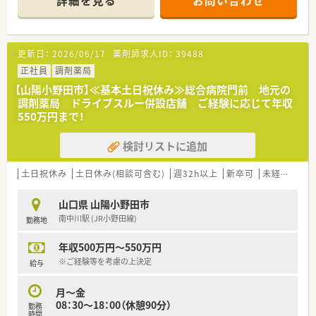
詳細を見る
お問い合わせ
＜業務内容＞
■調剤、監査、病棟業務、混注業務、持参薬鑑別、DI業務、カンファ
レンス参加、委員会活動など
更新日：
2026/06/17
薬剤師求人ID：
39488
＜研修制度＞
■現場の先輩薬剤師より指導を受けて頂きます。
正社員
調剤薬局
【山陽小野田市】≪基本土日祝休み≫総合病院門前 地元の
＜法人特徴＞
調剤薬局 ドライブスルー併設店舗 ご経験に応じて年収
■総病床数313床（一般）の救急告示、機能評価機構認定病院で
550万円まで！
す。
■ＮＳＴ・ＩＣＴ、がん薬物療法への参画チームもあり、チーム
検討リストに追加
医療に携わることができます。
■学会への出張費、研究等で使用できる一般研究費あります。
土日祝休み
土日休み(相談可含む)
週32h以上
新卒可
未経験可
＜こんな方にもおすすめ＞
■病院の幅広い業務に携わりたい方
山口県 山陽小野田市
■様々な処方に触れて学びたい方
南中川駅 (JR小野田線)
勤務地
■新卒・病院未経験の方
■土日休み希望の方 など
年収500万円～550万円
※ご経験等を考慮の上決定
給与
月～金
08：30～18：00（休憩90分）
勤務
時間