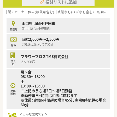
検討リストに追加
駅チカ
土日休み(相談可含む)
残業なし(ほぼなし含む)
転勤なし
山口県 山陽小野田市
南中川駅 (JR小野田線)
勤務地
時給2,000円～2,500円
ご経験にあわせて応相談
給与
フラワーブロスTMS株式会社
法人
さゆり薬局
名
月～金
08：30～18：00
土
13：00～15：00
※上記のうち週2日～週5日勤務
勤務
時間
※勤務曜日・時間は相談に応じます
※休憩：実働6時間超の場合45分、実働8時間超の場合
60分
＜こんな薬局です＞