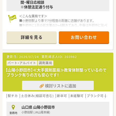
間・曜日応相談
※休憩法定通り付与
＜こんな薬局です＞
■小野田駅より車で7分程度の距離に店舗があります。
■午前中に1日の処方箋の7～8割きており、午後は午前中に比べ
ると処方箋は少ないです。
■投薬台は2箇所あり、待合室は6名程度座ることができます。
詳細を見る
お問い合わせ
■門前が18時に締めるため、基本的に18時以降の患者様は少な
く18時以降は片付け作業などがメインです。
■薬剤師 常勤1名、パート3名、事務2名です。
更新日：
2026/07/24
薬剤師求人ID：
203982
＜業務内容＞
■近隣のクリニックより内科をメインに処方応需しています。
パート・アルバイト
調剤薬局
■処方箋枚数は約40枚/日程度です。
【山陽小野田市】≪大手調剤薬局≫教育体制整っているので
ブランク有りの方も安心です！
＜研修制度＞
■現場の先輩薬剤師より指導を受けて頂きます。
検討リストに追加
＜法人特徴＞
■山陽小野田市に1店舗運営する調剤薬局です。
駅チカ
土日休み(相談可含む)
新卒可
未経験可
ブランク可
残業な
■1993年に門前が院外処方（医薬分業）に出されることになり、
新規で立ち上げた店舗になります。
山口県 山陽小野田市
■在宅医療（個人宅13名、施設30床を1箇所）を行っており、社用
小野田駅 (JR山陽本線)
勤務地
車にて行っております。（14日処方がメイン）