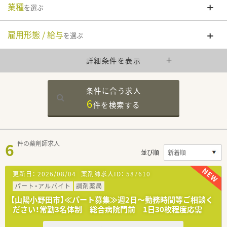
業種
を選ぶ
雇用形態 / 給与
を選ぶ
詳細条件を表示
条件に合う求人
6
件を
検索する
6
件の薬剤師求人
並び順
更新日：
2026/08/04
薬剤師求人ID：
587610
パート・アルバイト
調剤薬局
【山陽小野田市】≪パート募集≫週2日～勤務時間等ご相談く
ださい！常勤3名体制 総合病院門前 1日30枚程度応需