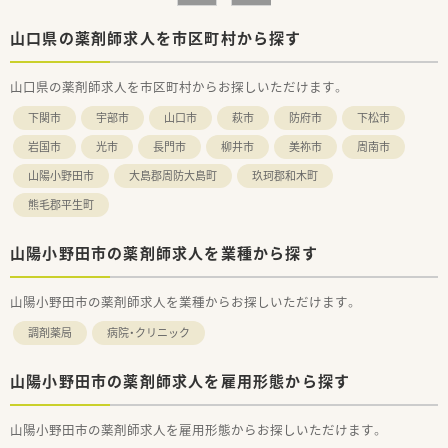
【法人特徴について】
山口県の薬剤師求人を市区町村から探す
■山陽小野田市や宇部市を中心に店舗展開を行っている法人で、
地域に根差した安定した経営基盤を誇っている薬局グループで
山口県の薬剤師求人を市区町村からお探しいただけます。
す。
■社長自身も現役の薬剤師として現場に立っており、従業員の働
下関市
宇部市
山口市
萩市
防府市
下松市
きやすさや意見を尊重する風通しの良い企業文化が根付いてい
ます。
岩国市
光市
長門市
柳井市
美祢市
周南市
■勤続30年以上のスタッフが在籍するなど定着率が非常に高
山陽小野田市
大島郡周防大島町
玖珂郡和木町
く、腰を据えて長く働き続けたい方にとって最適な就業環境と言
えます。
熊毛郡平生町
【職場環境と雰囲気】
■常勤薬剤師は30代の女性2名で構成されており、明るく活気の
山陽小野田市の薬剤師求人を業種から探す
ある雰囲気の中で互いに相談し合いながら業務を進めていま
す。
山陽小野田市の薬剤師求人を業種からお探しいただけます。
■50代のベテランパートスタッフも在籍しており、世代を超え
てサポートし合える環境があるため、中途入社の方も馴染みやす
調剤薬局
病院・クリニック
いです。
■事務スタッフも複数名体制で配置されており、薬剤師が本来の
専門業務に専念できるよう、店舗全体で連携を密に取っていま
山陽小野田市の薬剤師求人を雇用形態から探す
す。
山陽小野田市の薬剤師求人を雇用形態からお探しいただけます。