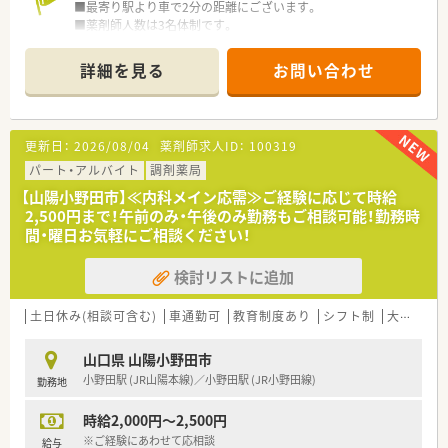
■最寄り駅より車で2分の距離にございます。
■薬剤師人数は3名体制です。
＜業務内容＞
詳細を見る
お問い合わせ
■門前の病院より総合科目を応需しています。
■処方箋枚数は30枚/日程度です。
＜研修制度・教育体制＞
更新日：
2026/08/04
薬剤師求人ID：
100319
■各段階別の研修システムや定期的なセミナー・専属接遇インス
トラクター指導による接客サービスの徹底を行っています。
パート・アルバイト
調剤薬局
■将来独立を考えている方への支援をするフランチャイズシス
【山陽小野田市】≪内科メイン応需≫ご経験に応じて時給
テムを導入。勤続10年より相談可能です。
2,500円まで！午前のみ・午後のみ勤務もご相談可能！勤務時
独立希望の薬剤師の方は、薬局経営の勉強をしながら自分の思
間・曜日お気軽にご相談ください！
い描いている薬局をつくることが出来ます。
検討リストに追加
＜法人特徴＞
当社は山口県を中心に広島や関東、九州に調剤薬局を展開してい
る安定経営の企業です。
土日休み(相談可含む)
車通勤可
教育制度あり
シフト制
大手チェーン以外
山口県をはじめ34店舗を展開し、地域・社会貢献にも積極的に取
り組んでおります。
山口県 山陽小野田市
小野田駅 (JR山陽本線)／小野田駅 (JR小野田線)
勤務地
2020年には、山口県から男女がともに働きながら安心して子育
てできる雇用環境づくりをテーマとした「やまぐち子育て応援企
時給2,000円～2,500円
業」と「やまぐちイクメン応援企業」に登録されました。
また、山口労働局から「子育てサポート企業」として「くるみん」
※ご経験にあわせて応相談
給与