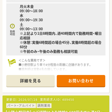
認定を受け、男女ともに働きやすい環境づくりに取り組んでいま
月火木金
す。
09：00～18：00
※育休取得率100％、復帰率100％（2022年度実績）
水
09：00～19：30
30代の薬剤師を中心に20代～70代まで幅広い年齢層の方が活躍
土
しています。
09：00～13：00
勤務
※上記より1日8時間内、週40時間内で勤務時間・曜日
＜法人の取り組み＞
時間
応相談
「有給休暇100％消化プロジェクト」
※休憩：実働6時間超の場合45分、実働8時間超の場合
働き方改革における社員全員のワークライフバランス実現のた
60分
めに発足しました。
※午前のみ・午後のみ勤務も相談可能
達成した方にはギフトを送るなどして、男女ともにお休みも取り
やすく、働きやすい環境づくりに取り組んでおります。
＜こんな薬局です＞
■小野田駅より車で4分程度の距離に店舗があります。
＜こんな方にもおすすめ＞
■薬剤師は常勤4名在籍しています。
■ご家庭と両立しながらバランスよく勤務したい方
■プライベートの時間もしっかり確保したい方
＜業務内容＞
詳細を見る
お問い合わせ
■近隣の診療所より内科や胃腸科などをメインに処方応需して
います。
■処方箋枚数は約60～65枚/日です。
更新日：
2026/07/28
薬剤師求人ID：
489450
＜研修制度＞
■現場の先輩薬剤師より指導を受けて頂きます。
パート・アルバイト
調剤薬局