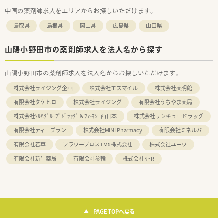
中国の薬剤師求人をエリアからお探しいただけます。
鳥取県
島根県
岡山県
広島県
山口県
山陽小野田市の薬剤師求人を法人名から探す
山陽小野田市の薬剤師求人を法人名からお探しいただけます。
株式会社ライジング企画
株式会社エスマイル
株式会社薬明館
有限会社タケヒロ
株式会社ライジング
有限会社うちやま薬局
株式会社ﾂﾙﾊｸﾞﾙｰﾌﾟﾄﾞﾗｯｸﾞ＆ﾌｧ-ﾏｼｰ西日本
株式会社サンキュードラッグ
有限会社ティープラン
株式会社MINI Pharmacy
有限会社ミネルバ
有限会社若草
フラワーブロスTMS株式会社
株式会社ユーワ
有限会社新生薬局
有限会社参輪
株式会社N・R
PAGE TOPへ戻る