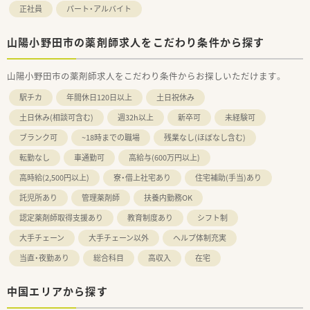
正社員
パート・アルバイト
山陽小野田市の薬剤師求人をこだわり条件から探す
山陽小野田市の薬剤師求人をこだわり条件からお探しいただけます。
駅チカ
年間休日120日以上
土日祝休み
土日休み(相談可含む)
週32h以上
新卒可
未経験可
ブランク可
~18時までの職場
残業なし(ほぼなし含む)
転勤なし
車通勤可
高給与(600万円以上)
高時給(2,500円以上)
寮・借上社宅あり
住宅補助(手当)あり
託児所あり
管理薬剤師
扶養内勤務OK
認定薬剤師取得支援あり
教育制度あり
シフト制
大手チェーン
大手チェーン以外
ヘルプ体制充実
当直・夜勤あり
総合科目
高収入
在宅
中国エリアから探す