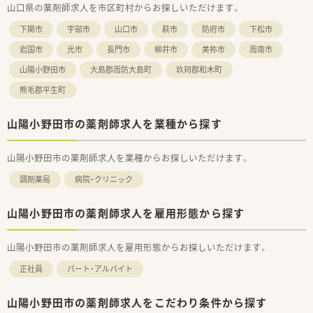
山口県の薬剤師求人を市区町村からお探しいただけます。
【想定される業務内容】
下関市
宇部市
山口市
萩市
防府市
下松市
■処方箋に基づく外来調剤、監査、服薬指導をはじめ、地域包括
ケアに直結する在宅医療業務全般を担当します。
岩国市
光市
長門市
柳井市
美祢市
周南市
■個人在宅13名、および30床の施設1箇所を対象に、社用車を使
山陽小野田市
大島郡周防大島町
玖珂郡和木町
用して調剤薬のセットや訪問管理指導を行います。
■2週間の長期処方箋がメインとなるため、一包化業務の監査や
熊毛郡平生町
スケジュール管理を丁寧かつ正確に遂行します。
山陽小野田市の薬剤師求人を業種から探す
山陽小野田市の薬剤師求人を業種からお探しいただけます。
調剤薬局
病院・クリニック
山陽小野田市の薬剤師求人を雇用形態から探す
山陽小野田市の薬剤師求人を雇用形態からお探しいただけます。
正社員
パート・アルバイト
山陽小野田市の薬剤師求人をこだわり条件から探す