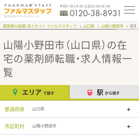
平日9：30-19：00 土日10：00-19：00
薬剤師の転職・求人サイト ファルマスタッフ
山口県
山陽小野田市
在宅
山陽小野田市（山口県）の在
宅
の薬剤師転職・求人情報一
覧
エリア
駅
で探す
から探す
都道府県
山口県
市区町村
山陽小野田市