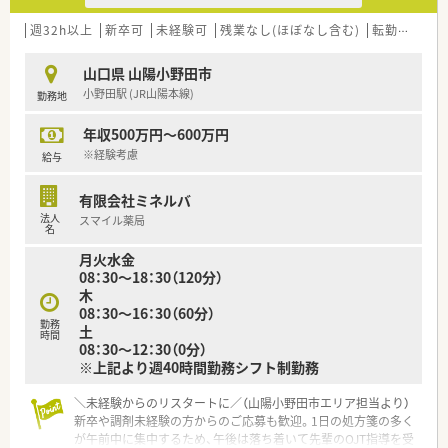
週32h以上
新卒可
未経験可
残業なし(ほぼなし含む)
転勤なし
山口県 山陽小野田市
小野田駅 (JR山陽本線)
勤務地
年収500万円～600万円
※経験考慮
給与
有限会社ミネルバ
法人
スマイル薬局
名
月火水金
08：30～18：30（120分）
木
08：30～16：30（60分）
勤務
土
時間
08：30～12：30（0分）
※上記より週40時間勤務シフト制勤務
＼未経験からのリスタートに／（山陽小野田市エリア担当より）
新卒や調剤未経験の方からのご応募も歓迎。1日の処方箋の多く
が午前中に集中するため、午後は落ち着いて先輩のOJT指導を受