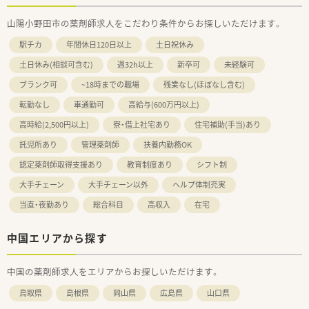
山陽小野田市の薬剤師求人をこだわり条件からお探しいただけます。
駅チカ
年間休日120日以上
土日祝休み
土日休み(相談可含む)
週32h以上
新卒可
未経験可
ブランク可
~18時までの職場
残業なし(ほぼなし含む)
転勤なし
車通勤可
高給与(600万円以上)
高時給(2,500円以上)
寮・借上社宅あり
住宅補助(手当)あり
託児所あり
管理薬剤師
扶養内勤務OK
認定薬剤師取得支援あり
教育制度あり
シフト制
大手チェーン
大手チェーン以外
ヘルプ体制充実
当直・夜勤あり
総合科目
高収入
在宅
中国エリアから探す
中国の薬剤師求人をエリアからお探しいただけます。
鳥取県
島根県
岡山県
広島県
山口県