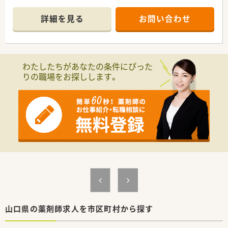
けながら自分のペースで業務を覚えられます。
＊------------------------------------------＊
詳細を見る
お問い合わせ
【店舗情報と応需状況について】
■小野田駅より車で7分ほどの場所に位置しており、無料駐車場
完備のため毎日のマイカー通勤が非常に快適です。
■近隣の西村内科医院より内科や消化器科の処方箋をメインに、
1日平均40枚ほどを安定して応需しています。
わたしたちがあなたの条件にぴった
■1日の処方箋の7割から8割が午前中に集中するため、午後は比
りの職場をお探しします。
較的ゆとりを持って業務に取り組める環境です。
【募集背景と求める人物像について】
■正社員の退職に伴う欠員補充、および将来の世代交代を見据え
た組織体制強化のための大変貴重な急募案件です。
■自動分包機などの機械化が進んでいるため、新しいシステムに
柔軟に対応できる若い世代の方を求めています。
■外来業務から在宅医療まで前向きに挑戦でき、周囲のスタッフ
と円滑に連携できる協調性のある方を募ります。
【法人特徴について】
■1993年の医薬分業開始と同時に新規立ち上げを行い、長年に
わたり地域に密着して運営を続ける調剤薬局です。
■門前ドクターとは設立当初から非常に良好な関係を維持して
おり、業務における疑義照会も大変スムーズです。
山口県の薬剤師求人を市区町村から探す
■経理や事務管理を担当する専任のスタッフが在籍しており、組
織としてクリーンな労務管理を徹底しています。