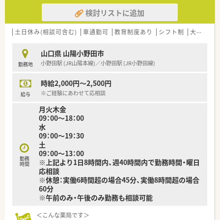
検討リストに追加
土日休み(相談可含む)
車通勤可
教育制度あり
シフト制
大手チェーン以外
山口県 山陽小野田市
小野田駅 (JR山陽本線)／小野田駅 (JR小野田線)
勤務地
時給2,000円～2,500円
※ご経験にあわせて応相談
給与
月火木金
09：00～18：00
水
09：00～19：30
土
09：00～13：00
勤務
※上記より1日8時間内、週40時間内で勤務時間・曜日
時間
応相談
※休憩：実働6時間超の場合45分、実働8時間超の場合
60分
※午前のみ・午後のみ勤務も相談可能
＜こんな薬局です＞