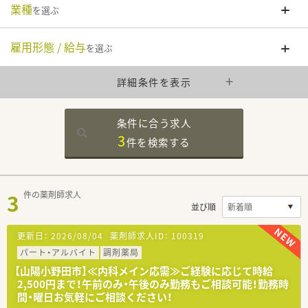
業種
を選ぶ
雇用形態 / 給与
を選ぶ
詳細条件を表示
条件に合う求人
3
件を
検索する
3
件の薬剤師求人
並び順
更新日：
2026/08/04
薬剤師求人ID：
100319
パート・アルバイト
調剤薬局
【山陽小野田市】≪内科メイン応需≫ご経験に応じて時給
2,500円まで！午前のみ・午後のみ勤務もご相談可能！勤務時
間・曜日お気軽にご相談ください！