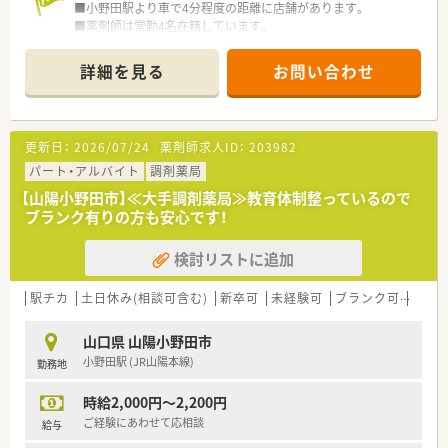
■小野田駅より車で4分程度の距離に店舗があります。
■薬剤師は常勤4名在籍しています。
＜業務内容＞
詳細を見る
お問い合わせ
■近隣の診療所より内科や胃腸科などをメインに処方応需して
います。
■処方箋枚数は約60～65枚/日です。
更新日：
2026/07/24
薬剤師求人ID：
203982
＜研修制度＞
■現場の先輩薬剤師より指導を受けて頂きます。
パート・アルバイト
調剤薬局
【山陽小野田市】≪大手調剤薬局≫教育体制整っているので
＜法人特徴＞
ブランク有りの方も安心です！
■山口県宇部市に3店舗展開しております。
■民医連（全日本民主医療機関連合会）に加盟しています。
検討リストに追加
■全店舗統一の機材を導入しており、電子薬歴（グーコ）、散剤分
包機（ユヤマ）、全自動分包機（トーショー）ミスゼロ子がございま
すのでヒューマンエラーを防ぎながら、患者様との対人業務に専
駅チカ
土日休み(相談可含む)
新卒可
未経験可
ブランク可
残業な
念できるようにしております。また、お薬のお渡し忘れやお会計
の間違いがないよう手元にカメラが映るようにしておりますの
山口県 山陽小野田市
で薬剤師・事務員ともに安心して就業して頂けます。
小野田駅 (JR山陽本線)
勤務地
■配食サービスが店舗に来られますのでお弁当が必要な方は事
前に申し出ることで店舗までお弁当やパンを届けて頂けます。
時給2,000円～2,200円
■会社全体として平均残業時間は10時間/月程度、年間休日110
～111日、有給休暇消化日数は平均9日、平均年齢45歳です。
ご経験にあわせて応相談
給与
■2ヶ月に1回有給休暇の所得を推奨しており、3連休を取られる