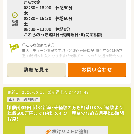
月火水金
方もいらっしゃいます。
08：30～18：00 休憩90分
■地域支援体制加算も取得しており、ジェネリック比率も90％
木
を超えております。
08：30～16：30 休憩60分
勤務
土
＜こんな方にもおすすめ＞
時間
08：30～13：00 休憩0分
■地域に根付いた薬局で地域医療に貢献したい方
これらのうち週3日~勤務曜日・時間応相談
■オンとオフ切り替えてメリハリつけて勤務したい方
○こんな薬局です○
■大手チェーン薬局です、社会保険（健康保険・厚生年金）は通常
週30時間～加入となりますが大手チェーンのため週20時間～加
入可能です
■教育体制整っています
詳細を見る
お問い合わせ
■近隣クリニックメイン応需
■在宅は近隣施設がメインとなります
■常勤2名のヘルプパート募集です
■電子薬歴完備
更新日：
2026/06/18
薬剤師求人ID：
489449
■車通勤OK、最寄駅からも徒歩圏内です
正社員
調剤薬局
○こんな方にオススメです○
【山陽小野田市】≪新卒・未経験の方も相談OK≫ご経験より
■大手チェーン薬局で働きたい方
年収600万円まで！内科メイン 残業少なめ☆月平均5時間
■パート薬剤師として久しぶりに働きたい方
程度！
■パートで社会保険に加入したい方
検討リストに追加