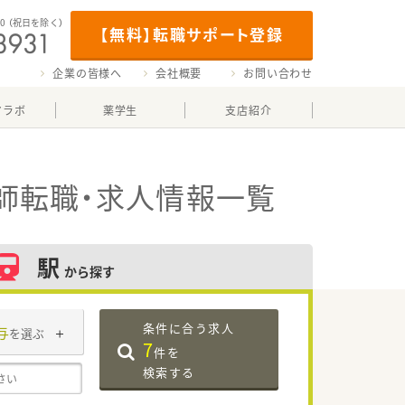
00
（祝日を除く）
【無料】転職サポート登録
企業の皆様へ
会社概要
お問い合わせ
マラボ
薬学生
支店紹介
師転職・求人情報一覧
駅
から探す
条件に合う求人
与
を選ぶ
7
件を
検索する