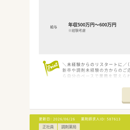
年収500万円～600万円
給与
※経験考慮
＼未経験からのリスタートに／（
新卒や調剤未経験の方からのご応
ら自分のペースで業務を覚えら
＊------------------------------
【店舗情報と応需状況について】
■小野田駅より車で7分ほどの
■近隣の西村内科医院より内科や
■1日の処方箋の7割から8割が
【募集背景と求める人物像につい
更新日：
2026/06/26
薬剤師求人ID：
587613
■正社員の退職に伴う欠員補充
正社員
調剤薬局
■自動分包機などの機械化が進