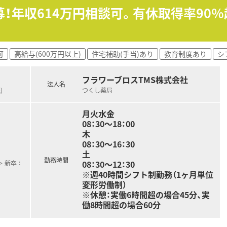
向きに挑戦でき、周囲のスタッフと円滑に連携できる協調性のあ
！年収614万円相談可。有休取得率90％
時に新規立ち上げを行い、長年にわたり地域に密着して運営を続
ら非常に良好な関係を維持しており、業務における疑義照会も大
可
高給与(600万円以上)
住宅補助(手当)あり
教育制度あり
シ
任のスタッフが在籍しており、組織としてクリーンな労務管理を
フラワーブロスTMS株式会社
法人名
査、服薬指導をはじめ、地域包括ケアに直結する在宅医療業務全
)
つくし薬局
の施設1箇所を対象に、社用車を使用して調剤薬のセットや訪問
となるため、一包化業務の監査やスケジュール管理を丁寧かつ正
月火水金
08：30～18：00
木
08：30～16：30
土
勤務時間
08：30～12：30
新卒 ：
※週40時間シフト制勤務（1ヶ月単位
変形労働制）
※休憩：実働6時間超の場合45分、実
働8時間超の場合60分