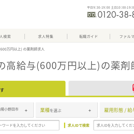
平日9：30-19：00 土日10：00-19：
人検索
求人特集
転職ガイド
ファル
600万円以上)
高給与(600万円以上)
の薬剤
す
業種
雇用形態 / 給
山陽小野田市
を選ぶ
求人IDで検索