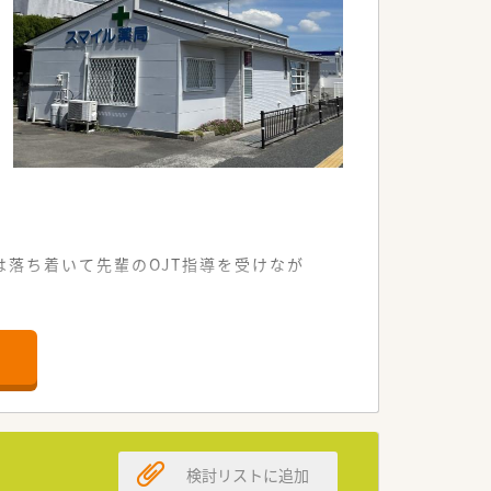
落ち着いて先輩のOJT指導を受けなが
が非常に快適です。
需しています。
組める環境です。
重な急募案件です。
検討リストに追加
を求めています。