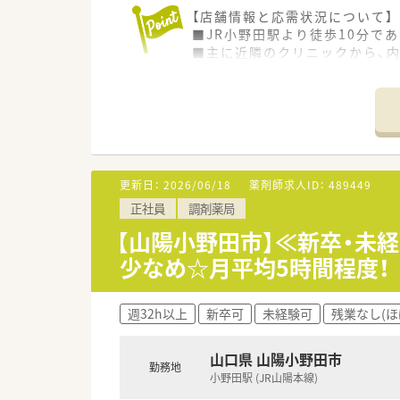
＜こんな方にもオススメ＞
【店舗情報と応需状況について】
■調剤の経験を積みつつ、OTC
■JR小野田駅より徒歩10分で
■生活スタイルに合わせて長く
■主に近隣のクリニックから、
■処方箋枚数は1日平均50枚程
【募集背景と求める人物像につい
■今回は、店舗体制の維持・強化
■患者様とのコミュニケーショ
■協調性があり、スタッフと協
更新日：
2026/06/18
薬剤師求人ID：
489449
【法人特徴について】
正社員
調剤薬局
■山口県を中心に30店舗以上を
■「くるみん」認定や「イクメン
【山陽小野田市】≪新卒・未
■有給休暇取得率は90％以上、
少なめ☆月平均5時間程度！
週32h以上
新卒可
未経験可
残業なし(ほ
山口県 山陽小野田市
勤務地
小野田駅 (JR山陽本線)