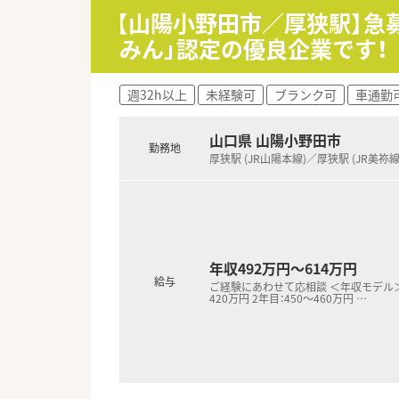
■外来業務から在宅医療まで前
【山陽小野田市／厚狭駅】急募
みん」認定の優良企業です！
【法人特徴について】
■1993年の医薬分業開始と同
■門前ドクターとは設立当初か
週32h以上
未経験可
ブランク可
車通勤
■経理や事務管理を担当する専
【想定される業務内容】
山口県 山陽小野田市
勤務地
■処方箋に基づく外来調剤、監
厚狭駅 (JR山陽本線)／厚狭駅 (JR美祢線
■個人在宅13名、および30床
■2週間の長期処方箋がメイン
年収492万円～614万円
給与
ご経験にあわせて応相談 ＜年収モデル＞ 
420万円 2年目：450～460万円
…