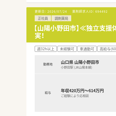
＜業務内容＞
■広域からの処方を応需してい
更新日：
2026/07/24
薬剤師求人ID：
694492
正社員
調剤薬局
＜研修制度＞
■充実した研修フォロー体制も
【山陽小野田市】≪独立支援
e-ラーニングの補助制度もあ
実！
＜法人特徴＞
■ツルハグループとして中国地
週32h以上
未経験可
車通勤可
高給与(6
舗数共に業界トップクラスです
■年間で10店舗以上の新規出店
歳です。
山口県 山陽小野田市
勤務地
■調剤薬局部門で採用された薬剤
小野田駅 (JR山陽本線)
OTCについての知識も深まる
■セルフメディケーションの支援
す。
■医療事務との業務分担を行い
年収420万円～614万円
■近隣に店舗数が多く、フォロ
給与
ご経験により応相談
■働き方改革に沿って、有給休
■残業については「サービス残業
る店舗がほとんどです。※繁忙