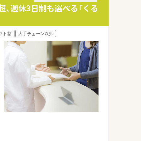
る方を募ります。
超、週休3日制も選べる「くる
ける調剤薬局です。
変スムーズです。
フト制
大手チェーン以外
徹底しています。
般を担当します。
管理指導を行います。
確に遂行します。