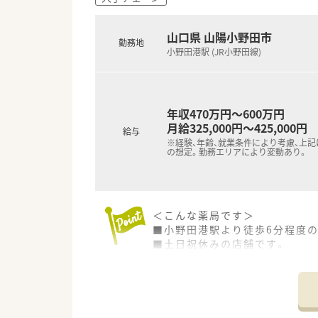
山口県 山陽小野田市
勤務地
小野田港駅 (JR小野田線)
年収470万円～600万円
月給325,000円～425,000円
給与
※経験、年齢、就業条件により考慮、上
の想定。勤務エリアにより変動あり。
＜こんな薬局です＞
■小野田港駅より徒歩6分程度
■土日祝休みの店舗です。
＜設備も充実＞
■監査システムなどの調剤設備
機械化を進める事により、効率