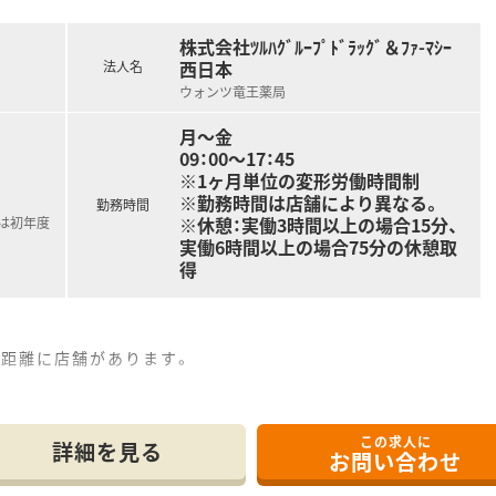
株式会社ﾂﾙﾊｸﾞﾙｰﾌﾟﾄﾞﾗｯｸﾞ＆ﾌｧ-ﾏｼｰ
西日本
法人名
ウォンツ竜王薬局
月～金
09：00～17：45
※1ヶ月単位の変形労働時間制
※勤務時間は店舗により異なる。
勤務時間
※休憩：実働3時間以上の場合15分、
記は初年度
実働6時間以上の場合75分の休憩取
得
の距離に店舗があります。
この求人に
も導入しており、リスクマネジメントも徹底しています。
詳細を見る
お問い合わせ
よいお仕事が可能となります。