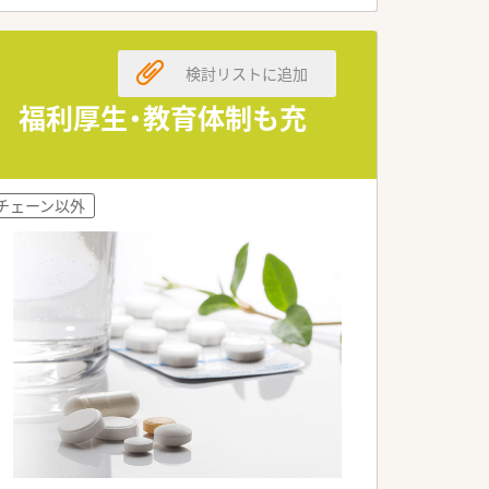
検討リストに追加
 福利厚生・教育体制も充
す。ドラッグストアとして売上・利益・店
チェーン以外
多い法人です。薬剤師の平均年齢は33
、レジ打ちなどはございません。
セミナーを年間130回以上開催していま
店でも18時半～19時までには帰宅でき