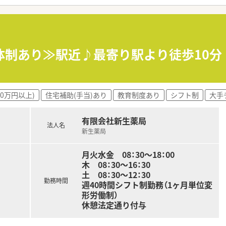
ます。
好評です。
体制あり≫駅近♪最寄り駅より徒歩10分
り資格取得に関しても会社からのバックアップがございます。
方で業界最大規模のドラッグストア・調剤薬局を運営する企業で
00万円以上)
住宅補助(手当)あり
教育制度あり
シフト制
大手
。
を継続しており、新卒採用に関しても中国地方で最も入社人数が
有限会社新生薬局
法人名
師の業務は調剤業務（調剤・投薬・監査・在宅）がメインとなり
新生薬局
ためこれから必要な「マルチの力」が身につきます。
として、医療・保険・福祉・マタニティ等、様々なテーマで健康
月火水金 08：30～18：00
木 08：30～16：30
、薬剤師の業務負担軽減を行っています。
土 08：30～12：30
ー体制も整っています。
勤務時間
週40時間シフト制勤務（1ヶ月単位変
暇消化が促進されています。
形労働制）
」はございません。各店舗基本的に残業は少ないため、調剤併設
休憩法定通り付与
期等は科目によって残業が発生してしまう可能性はございます。