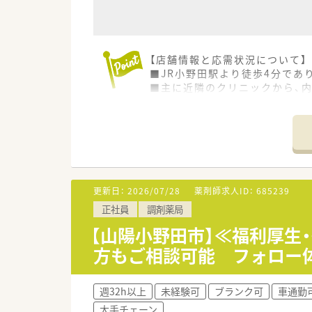
【店舗情報と応需状況について】
■JR小野田駅より徒歩4分であ
■主に近隣のクリニックから、内
■処方箋枚数は1日平均80枚程
【募集背景と求める人物像につい
■今回は、店舗体制の維持・強化
■患者様とのコミュニケーショ
■協調性があり、スタッフと協
更新日：
2026/07/28
薬剤師求人ID：
685239
【法人特徴について】
正社員
調剤薬局
■山口県を中心に30店舗以上を
■「くるみん」認定や「イクメン
【山陽小野田市】≪福利厚生
■有給休暇取得率は90％以上、
方もご相談可能 フォロー
週32h以上
未経験可
ブランク可
車通勤
大手チェーン