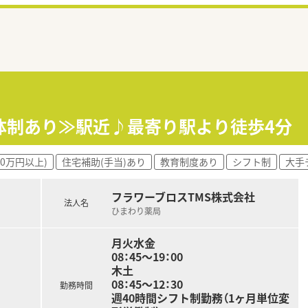
体制あり≫駅近♪最寄り駅より徒歩4分 
00万円以上)
住宅補助(手当)あり
教育制度あり
シフト制
大手
フラワーブロスTMS株式会社
法人名
ひまわり薬局
月火水金
08：45～19：00
木土
08：45～12：30
勤務時間
週40時間シフト制勤務（1ヶ月単位変