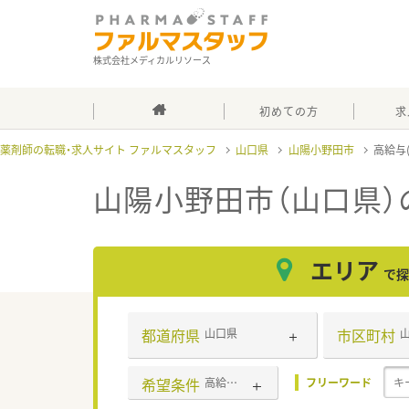
株式会社メディカルリソース
初めての方
求
薬剤師の転職・求人サイト ファルマスタッフ
山口県
山陽小野田市
高給与(
山陽小野田市（山口県）の
エリア
で探
都道府県
市区町村
山口県
希望条件
高給与(600万円以上)
フリーワード