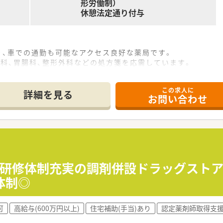
形労働制）
休憩法定通り付与
り、車での通勤も可能なアクセス良好な薬局です。
科、胃腸科、整形外科などの処方箋を応需しています。
度で、複数の薬剤師が協力して丁寧に対応しています。
この求人に
て】
詳細を見る
お問い合わせ
を目的とした、正社員募集となります。
ンを大切にし、丁寧な服薬指導ができる方を歓迎します。
力して働きやすい職場作りができる方を求めています。
展開し、地域社会への貢献を重視する安定経営の企業です。
応援企業」登録など、子育て支援に積極的に取り組んでいます。
・研修体制充実の調剤併設ドラッグストア
育休復帰率は100％と、働きやすさが数字にも表れています。
体制◎
可
高給与(600万円以上)
住宅補助(手当)あり
認定薬剤師取得支