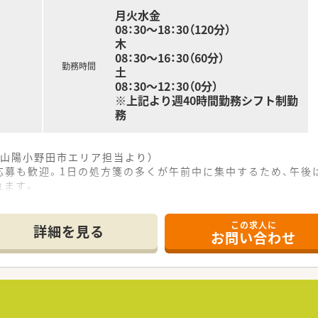
月火水金
08：30～18：30（120分）
木
08：30～16：30（60分）
勤務時間
土
08：30～12：30（0分）
※上記より週40時間勤務シフト制勤
務
山陽小野田市エリア担当より）
募も歓迎。1日の処方箋の多くが午前中に集中するため、午後は
れます。
------------＊
この求人に
場所に位置しており、無料駐車場完備のため毎日のマイカー通勤
詳細を見る
お問い合わせ
消化器科の処方箋をメインに、1日平均40枚ほどを安定して応
午前中に集中するため、午後は比較的ゆとりを持って業務に取り
て】
、および将来の世代交代を見据えた組織体制強化のための大変貴
んでいるため、新しいシステムに柔軟に対応できる若い世代の方