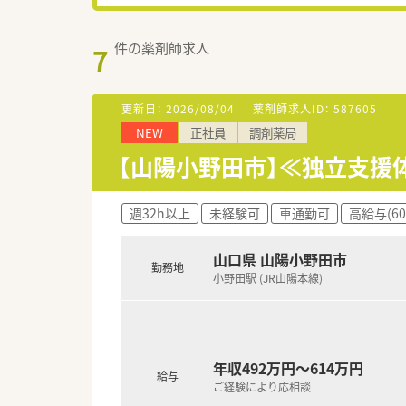
件の薬剤師求人
7
更新日：
2026/08/04
薬剤師求人ID：
587605
NEW
正社員
調剤薬局
【山陽小野田市】≪独立支援
週32h以上
未経験可
車通勤可
高給与(6
山口県 山陽小野田市
勤務地
小野田駅 (JR山陽本線)
年収492万円～614万円
給与
ご経験により応相談