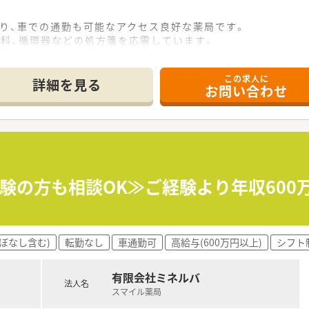
も学べる環境に身を置きたい方
あり、車での通勤も可能なアクセス良好な薬局です。
働きたい方
内科、循環器などの処方箋を応需しています。
度で、複数の薬剤師が協力して丁寧に対応しています。
この求人に
て】
詳細を見る
お問い合わせ
を目的とした、正社員募集となります。
ンを大切にし、丁寧な服薬指導ができる方を歓迎します。
力して働きやすい職場作りができる方を求めています。
展開し、地域社会への貢献を重視する安定経営の企業です。
応援企業」登録など、子育て支援に積極的に取り組んでいます。
経験の方も相談OK≫ご経験より年収600
育休復帰率は100％と、働きやすさが数字にも表れています。
ぼなし含む)
転勤なし
車通勤可
高給与(600万円以上)
シフト
有限会社ミネルバ
法人名
スマイル薬局