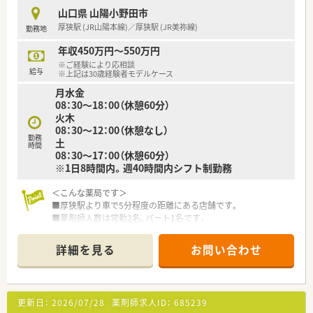
■「くるみん」認定や「イクメン応援企業」登録など、子育て支援
山口県 山陽小野田市
に積極的に取り組んでいます。
厚狭駅 (JR山陽本線)／厚狭駅 (JR美祢線)
勤務地
■有給休暇取得率は90％以上、育休復帰率は100％と、働きやす
さが数字にも表れています。
年収450万円～550万円
※ご経験により応相談
給与
※上記は30歳経験者モデルケース
月水金
08：30～18：00（休憩60分）
火木
08：30～12：00（休憩なし）
勤務
土
時間
08：30～17：00（休憩60分）
※1日8時間内。週40時間内シフト制勤務
＜こんな薬局です＞
■厚狭駅より車で5分程度の距離にある店舗です。
■薬剤師人数は常勤2名、パート1名です。
＜業務内容＞
詳細を見る
お問い合わせ
■近隣クリニックより眼科をメインに、内科や小児科等幅広い処
方を応需しています。
■処方箋枚数は約80枚/日です。
更新日：
2026/07/28
薬剤師求人ID：
685239
＜研修制度＞