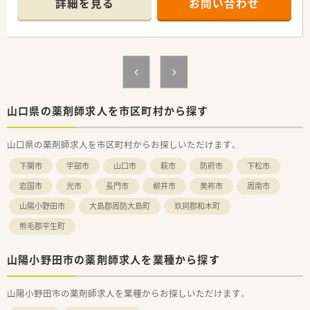
詳細を見る
お問い合わせ
＜業務内容＞
■皮膚科をメインに広域を処方応需しています。
■処方箋枚数は約80～120枚/日です。
＜研修制度＞
■現場の先輩薬剤師より指導を受けて頂きます。
＜法人特徴＞
山口県の薬剤師求人を市区町村から探す
■1997年12月に1号店を開設し、現在東は岩国市から西は山陽
小野田市まで山口県の広域に10店舗展開（うち2店舗はドライブ
山口県の薬剤師求人を市区町村からお探しいただけます。
スルー可能店舗）している会社です。
■会社として機械にできることは機械に任せており、調剤業務の
下関市
宇部市
山口市
萩市
防府市
下松市
機械化を進めています。薬剤師が調剤業務にかかる時間を減ら
すことで、機械にはできない、患者様とのコミュニケ―ションや
岩国市
光市
長門市
柳井市
美祢市
周南市
在宅業務など地域の医療を支える一員として活躍できるにして
山陽小野田市
大島郡周防大島町
玖珂郡和木町
おります。※水剤分注機、錠剤散剤自動分包機、全自動錠剤分包
機、全自動散剤分包機、軟膏自動調剤機
熊毛郡平生町
■産前産後休業・育児休業は女性6名（取得率100％）、男性4名育
休（取得率100％）、育児休業から復帰率100％です。
山陽小野田市の薬剤師求人を業種から探す
■「子育てサポート企業」の証として「くるみんマーク」認定を取
得しております。
■ワークライフバランスも充実しており、年間平均の有給休暇取
山陽小野田市の薬剤師求人を業種からお探しいただけます。
得日数1人あたり11日、月1回ノー残業デーを設けております。
■福利厚生の一環としてOTC社員割引制度を設けております。