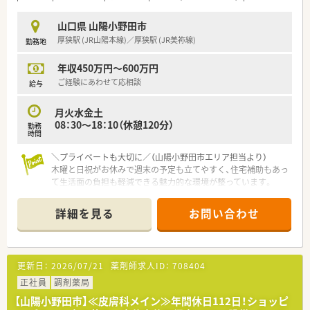
■社長自身も現役の薬剤師として現場に立っており、現場の状況
や社員の気持ちを深く理解しています。
山口県 山陽小野田市
■ライフステージの変化に合わせて、週32時間の時短正社員制
厚狭駅 (JR山陽本線)／厚狭駅 (JR美祢線)
勤務地
度を利用できるなど柔軟な対応が可能です。
年収450万円～600万円
【想定される業務内容】
■眼科や内科、小児科などの処方箋に基づく調剤、監査、服薬指
ご経験にあわせて応相談
給与
導といった一連の業務を担当します。
■管理薬剤師として、在庫管理やスタッフの指導・育成など、店
月火水金土
舗運営全般のマネジメントを行います。
08：30～18：10（休憩120分）
勤務
■患者様からの健康相談に応じるなど、地域のかかりつけ薬剤師
時間
としての役割も期待されています。
＼プライベートも大切に／（山陽小野田市エリア担当より）
木曜と日祝がお休みで週末の予定も立てやすく、住宅補助もあっ
て生活面の負担も軽減できる魅力的な環境が整っています。
＊------------------------------------------＊
詳細を見る
お問い合わせ
【店舗情報と応需状況について】
■厚狭駅から徒歩5分の通いやすい立地にあり、近隣医療機関か
ら内科や整形外科等の処方箋を応需しています。
■処方箋は1日平均50枚程度を受け付けており、花粉症等の繁忙
更新日：
2026/07/21
薬剤師求人ID：
708404
期には1日100枚程度になることもあります。
■耳鼻科やアレルギー科の処方箋も応需しており、幅広い疾患に
正社員
調剤薬局
対する専門的な知識を深く身につけられます。
【山陽小野田市】≪皮膚科メイン≫年間休日112日！ショッピ