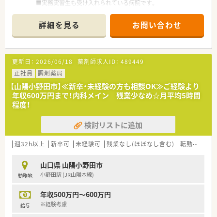
■実務実習生も受け入れられている病院です。
■院内保育所もございます。
詳細を見る
お問い合わせ
＜業務内容＞
■調剤、監査、病棟業務、混注業務、持参薬鑑別、DI業務、カンファ
レンス参加、委員会活動など
更新日：
2026/06/18
薬剤師求人ID：
489449
＜研修制度＞
■現場の先輩薬剤師より指導を受けて頂きます。
正社員
調剤薬局
【山陽小野田市】≪新卒・未経験の方も相談OK≫ご経験より
＜法人特徴＞
年収600万円まで！内科メイン 残業少なめ☆月平均5時間
■総病床数313床（一般）の救急告示、機能評価機構認定病院で
程度！
す。
■ＮＳＴ・ＩＣＴ、がん薬物療法への参画チームもあり、チーム
検討リストに追加
医療に携わることができます。
■学会への出張費、研究等で使用できる一般研究費あります。
週32h以上
新卒可
未経験可
残業なし(ほぼなし含む)
転勤なし
＜こんな方にもおすすめ＞
■病院の幅広い業務に携わりたい方
山口県 山陽小野田市
■様々な処方に触れて学びたい方
小野田駅 (JR山陽本線)
勤務地
■新卒・病院未経験の方
■土日休み希望の方 など
年収500万円～600万円
※経験考慮
給与