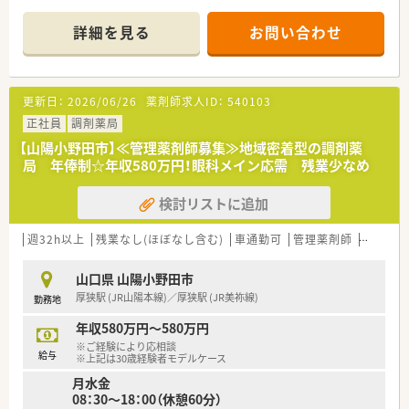
■主な応需科目は呼吸器科、内科、整形外科、消化器科、循環器科
と多岐にわたり、1日平均80枚の処方箋を受け付けています。
詳細を見る
お問い合わせ
■薬剤師は40代のベテラン層を中心に男性1名、女性2名の計3名
が在籍しており、事務スタッフ2名と協力して運営しています。
【募集背景と求める人物像について】
更新日：
2026/06/26
薬剤師求人ID：
540103
■今回は欠員補充に伴う急募案件となっており、即戦力として現
場を支えていただける経験者の方を積極的に採用しておりま
正社員
調剤薬局
す。
【山陽小野田市】≪管理薬剤師募集≫地域密着型の調剤薬
■未経験やブランクがある方の相談も可能ですが、特に周辺店舗
局 年俸制☆年収580万円！眼科メイン応需 残業少なめ
を含めた協力体制を大切にできる協調性のある方を求めていま
す。
検討リストに追加
■山陽小野田市の地域に根ざして長く働きたい方や、患者様との
フランクなコミュニケーションを大切にしたい方に最適な環境
です。
週32h以上
残業なし(ほぼなし含む)
車通勤可
管理薬剤師
シフト
【法人特徴について】
山口県 山陽小野田市
■山口県を中心に広島、関東、九州へと全国に30店舗以上を展開
厚狭駅 (JR山陽本線)／厚狭駅 (JR美祢線)
勤務地
しており、調剤のみならず教育や多角的な事業を行う安定企業で
す。
年収580万円～580万円
■山口労働局から「くるみん」認定を受けるなど、子育て応援企
※ご経験により応相談
業として男女共に働きやすい職場づくりを全社で推進していま
給与
※上記は30歳経験者モデルケース
す。
月水金
■将来的な独立を支援するフランチャイズシステムを導入して
08：30～18：00（休憩60分）
おり、勤続10年以上の薬剤師には薬局譲渡の相談も可能となり