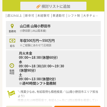
検討リストに追加
週32h以上
新卒可
未経験可
車通勤可
シフト制
大手チェーン以外
山口県 山陽小野田市
小野田駅 (JR山陽本線)
勤務地
年収500万円～550万円
※ご経験にあわせて応相談
給与
月火木金
09：00～18：00（休憩60分）
水
09：00～18：30/10：00～19：30
（休憩90分）
勤務
時間
土
09：00～13：00（休憩0分）
※週40時間シフト勤務制
＼残業少なめ、有給取得も積極推奨／（山陽小野田市エリア担当
より）
残業は月10時間程度で、有給も2ヶ月に1回は取得を推奨してい
ます。3連休を取ってリフレッシュする社員も多く、公私ともに