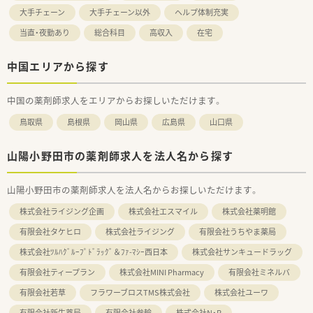
大手チェーン
大手チェーン以外
ヘルプ体制充実
当直・夜勤あり
総合科目
高収入
在宅
中国エリアから探す
中国の薬剤師求人をエリアからお探しいただけます。
鳥取県
島根県
岡山県
広島県
山口県
山陽小野田市の薬剤師求人を法人名から探す
山陽小野田市の薬剤師求人を法人名からお探しいただけます。
株式会社ライジング企画
株式会社エスマイル
株式会社薬明館
有限会社タケヒロ
株式会社ライジング
有限会社うちやま薬局
株式会社ﾂﾙﾊｸﾞﾙｰﾌﾟﾄﾞﾗｯｸﾞ＆ﾌｧ-ﾏｼｰ西日本
株式会社サンキュードラッグ
有限会社ティープラン
株式会社MINI Pharmacy
有限会社ミネルバ
有限会社若草
フラワーブロスTMS株式会社
株式会社ユーワ
有限会社新生薬局
有限会社参輪
株式会社N・R