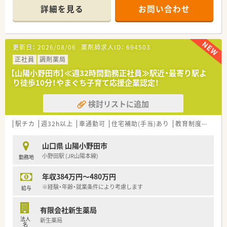
充実させたい方にぴったりの職場ですよ。
詳細を見る
お問い合わせ
【店舗情報と応需状況について】
■小野田駅から車で4分ほどの場所に位置しており、内科や胃腸
科など幅広い科目の処方箋をメインに受け付けています。
更新日：
2026/08/06
薬剤師求人ID：
694503
■1日あたりの処方箋枚数は50枚から60枚程度で、薬剤師は常勤
4名体制により落ち着いて業務に取り組める環境です。
正社員
調剤薬局
■在宅業務のウェイトが非常に大きいことが特徴で、月間1,000
【山陽小野田市】≪週32時間勤務正社員≫駅近・最寄り駅よ
件もの訪問対応を行い地域の健康を支えています。
り徒歩10分！やまぐち子育て応援企業認定！
【募集背景と求める人物像について】
検討リストに追加
■さらなる体制強化を目指して募集を行っており、特にラストの
時間帯まで勤務が可能な方を積極的に採用しています。
■30代から40代の経験豊富な方を求めており、将来的には管理
駅チカ
週32h以上
車通勤可
住宅補助(手当)あり
教育制度あり
薬剤師として店舗を牽引してくださる方を歓迎します。
■地域の方々との信頼関係を大切にしているため、明るい笑顔で
山口県 山陽小野田市
円滑なコミュニケーションを図れる方を募集しています。
小野田駅 (JR山陽本線)
勤務地
【法人特徴について】
年収384万円～480万円
■山口県内に密着して3店舗を展開しており、民医連に加盟する
ことで地域に根ざした公平な医療の提供を目指します。
※経験・年齢・就業条件により考慮します
給与
■全店舗で最新機材を統一して導入しており、全自動分包機や監
査システムを活用して業務の効率化を図っています。
有限会社新生薬局
■地域支援体制加算の取得やジェネリック普及率90％超など、
法人
新生薬局
質の高い経営を実践し地域医療に大きく貢献しています。
名