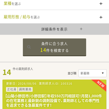
業種
を選ぶ
雇用形態 / 給与
を選ぶ
詳細条件を表示
条件に合う求人
14
件を
検索する
14
件の薬剤師求人
並び順
更新日：
2026/08/06
薬剤師求人ID：
100316
正社員
調剤薬局
【山陽小野田市/小野田駅】年収550万円相談可！月間1,000件
の在宅業務と最新鋭の調剤設備で、薬剤師としての専門性
を追求できる急募案件です！