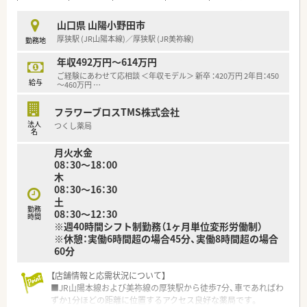
■勤続30年以上のスタッフが在籍するなど定着率が非常に高
く、腰を据えて長く働き続けたい方にとって最適な就業環境と言
山口県 山陽小野田市
えます。
厚狭駅 (JR山陽本線)／厚狭駅 (JR美祢線)
勤務地
【職場環境と雰囲気】
年収492万円～614万円
■常勤薬剤師は30代の女性2名で構成されており、明るく活気の
ご経験にあわせて応相談 ＜年収モデル＞ 新卒 ：420万円 2年目：450
給与
ある雰囲気の中で互いに相談し合いながら業務を進めていま
～460万円
…
す。
■50代のベテランパートスタッフも在籍しており、世代を超え
フラワーブロスTMS株式会社
てサポートし合える環境があるため、中途入社の方も馴染みやす
法人
つくし薬局
名
いです。
■事務スタッフも複数名体制で配置されており、薬剤師が本来の
月火水金
専門業務に専念できるよう、店舗全体で連携を密に取っていま
08：30～18：00
す。
木
08：30～16：30
土
勤務
08：30～12：30
時間
※週40時間シフト制勤務（1ヶ月単位変形労働制）
※休憩：実働6時間超の場合45分、実働8時間超の場合
60分
【店舗情報と応需状況について】
■JR山陽本線および美祢線の厚狭駅から徒歩7分、車であればわ
ずか1分ほどの距離に位置するアクセス良好な薬局です。