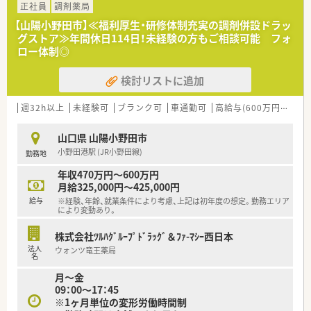
■現場の先輩薬剤師より指導を受けて頂きます。
正社員
調剤薬局
【山陽小野田市】≪福利厚生・研修体制充実の調剤併設ドラッ
＜法人特徴＞
グストア≫年間休日114日！未経験の方もご相談可能 フォ
■山陽小野田市・山口市・下関市に1店舗ずつ展開している調剤薬
ロー体制◎
局です。
■社長も薬剤師として現場でご活躍されています。
検討リストに追加
■週32時間の時短正社員の対応もあり、ライフイベントにあわ
せた勤務体制が整っています。
週32h以上
未経験可
ブランク可
車通勤可
高給与(600万円以上)
＜こんな方にもおすすめ＞
■地域に根付いた調剤薬局で働きたい方
山口県 山陽小野田市
■残業少なめでメリハリをつけて働きたい方
小野田港駅 (JR小野田線)
勤務地
年収470万円～600万円
月給325,000円～425,000円
給与
※経験、年齢、就業条件により考慮、上記は初年度の想定。勤務エリア
により変動あり。
株式会社ﾂﾙﾊｸﾞﾙｰﾌﾟﾄﾞﾗｯｸﾞ＆ﾌｧ-ﾏｼｰ西日本
法人
ウォンツ竜王薬局
名
月～金
09：00～17：45
※1ヶ月単位の変形労働時間制