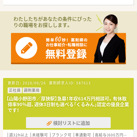
岐にわたる科目の処方箋を1日平均40枚程度応需しています。
■精神科や泌尿器科、産婦人科など幅広い科目に触れることがで
き、薬剤師として総合的な知識を深めることが可能な環境です。
わたしたちがあなたの条件にぴった
■地域でも珍しいドライブスルー調剤を導入しており、多様な患
りの職場をお探しします。
者様のニーズに対応しながら効率的な業務を実践している店舗
です。
【募集背景と求める人物像について】
■現在活躍中の正社員が海外留学へ出発するための欠員募集と
なっており、長期間にわたってチームに貢献できる方を求めてい
ます。
■総合病院門前という環境で、新しい知識を習得する意欲があ
り、周囲のスタッフと協力しながら働ける協調性のある方を歓迎
します。
■年齢層としては30代から40代を想定しており、現場をリード
更新日：
2026/06/26
薬剤師求人ID：
587613
しながら地域医療の一翼を担ってくださる方を募集しておりま
正社員
調剤薬局
す。
【山陽小野田市／厚狭駅】急募！年収614万円相談可。有休取
【法人特徴について】
得率90％超、週休3日制も選べる「くるみん」認定の優良企業
■山陽小野田市や宇部市を中心に店舗展開を行っている法人で、
です！
地域に根差した安定した経営基盤を誇っている薬局グループで
す。
検討リストに追加
■社長自身も現役の薬剤師として現場に立っており、従業員の働
きやすさや意見を尊重する風通しの良い企業文化が根付いてい
週32h以上
未経験可
ブランク可
車通勤可
高給与(600万円以上)
ます。