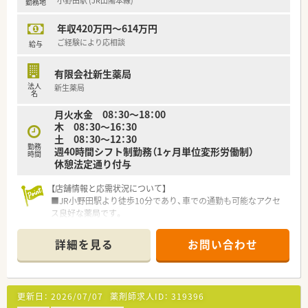
小野田駅 (JR山陽本線)
勤務地
■年間で10店舗以上の新規出店を継続しており、新卒採用に関
しても中国地方で最も入社人数が多い法人です。薬剤師の平均
年収420万円～614万円
年齢は33歳です。
■調剤薬局部門で採用された薬剤師の業務は調剤業務（調剤・投
ご経験により応相談
給与
薬・監査・在宅）がメインとなり、レジ打ちなどはございません。
OTCについての知識も深まるためこれから必要な「マルチの
有限会社新生薬局
力」が身につきます。
法人
新生薬局
■セルフメディケーションの支援として、医療・保険・福祉・マタ
名
ニティ等、様々なテーマで健康セミナーを年間130回以上開催し
月火水金 08：30～18：00
ています。
木 08：30～16：30
■医療事務との業務分担を行い、薬剤師の業務負担軽減を行って
土 08：30～12：30
います。
勤務
週40時間シフト制勤務（1ヶ月単位変形労働制）
■近隣に店舗数が多く、フォロー体制も整っています。
時間
休憩法定通り付与
■働き方改革に沿って、有給休暇消化が促進されています。
■残業については「サービス残業」はございません。各店舗基本
【店舗情報と応需状況について】
的に残業は少ないため、調剤併設店でも18時半～19時までには
■JR小野田駅より徒歩10分であり、車での通勤も可能なアクセ
帰宅できる店舗がほとんどです。※繁忙期等は科目によって残
ス良好な薬局です。
業が発生してしまう可能性はございます。
■主に近隣のクリニックから、内科、循環器などの処方箋を応需
しています。
＜こんな方にもオススメ＞
詳細を見る
お問い合わせ
■処方箋枚数は1日平均50枚程度で、複数の薬剤師が協力して丁
■調剤の経験を積みつつ、OTCも学べる環境に身を置きたい方
寧に対応しています。
■生活スタイルに合わせて長く働きたい方
【募集背景と求める人物像について】
更新日：
2026/07/07
薬剤師求人ID：
319396
■今回は、店舗体制の維持・強化を目的とした、正社員募集とな