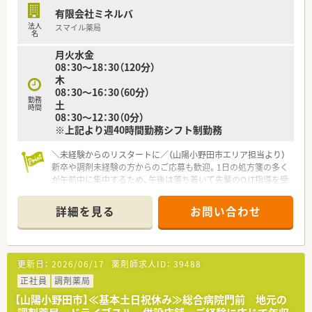
有限会社ミネルバ
法人
スマイル薬局
名
月火水金
08：30～18：30（120分）
木
08：30～16：30（60分）
勤務
土
時間
08：30～12：30（0分）
※上記より週40時間勤務シフト制勤務
＼未経験からのリスタートに／（山陽小野田市エリア担当より）
新卒や調剤未経験の方からのご応募も歓迎。1日の処方箋の多く
が午前中に集中するため、午後は落ち着いて先輩のOJT指導を受
けながら自分のペースで業務を覚えられます。
＊------------------------------------------＊
詳細を見る
お問い合わせ
【店舗情報と応需状況について】
■小野田駅より車で7分ほどの場所に位置しており、無料駐車場
完備のため毎日のマイカー通勤が非常に快適です。
■近隣の西村内科医院より内科や消化器科の処方箋をメインに、
更新日：
2026/06/17
薬剤師求人ID：
39488
1日平均40枚ほどを安定して応需しています。
■1日の処方箋の7割から8割が午前中に集中するため、午後は比
正社員
調剤薬局
較的ゆとりを持って業務に取り組める環境です。
【山陽小野田市】≪基本土日祝休み≫総合病院門前 地元の