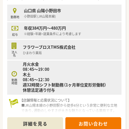
■「くるみん」認定や「イクメン応援企業」登録など、子育て支援
に積極的に取り組んでいます。
山口県 山陽小野田市
■有給休暇取得率は90％以上、育休復帰率は100％と、働きやす
小野田駅 (JR山陽本線)
勤務地
さが数字にも表れています。
年収384万円～480万円
※経験・年齢・就業条件により考慮します
給与
フラワーブロスTMS株式会社
法人
ひまわり薬局
名
月火水金
08：45～19：00
木土
08：45～12：30
勤務
時間
週32時間シフト制勤務（1ヶ月単位変形労働制）
休憩法定通り付与
【店舗情報と応需状況について】
■JR山陽本線の小野田駅から徒歩4分という非常に便利な立地
であり、通勤のしやすさが大きな魅力となっている薬局です。
■主な応需科目は内科や整形外科をはじめとする多科目で、1日
平均80枚程度の処方箋を安定して受け付けている環境です。
詳細を見る
お問い合わせ
■薬剤師は30代と60代の女性2名が在籍しており、事務スタッフ