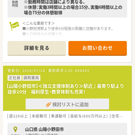
※勤務時間は店舗により異なる。
勤務
時間
※休憩：実働3時間以上の場合15分、実働6時間以上の
場合75分の休憩取得
＜こんな薬局です＞
■小野田港駅より徒歩6分程度の距離に店舗があります。
■土日祝休みの店舗です。
＜設備も充実＞
詳細を見る
お問い合わせ
■監査システムなどの調剤設備も導入しており、リスクマネジメ
ントも徹底しています。
機械化を進める事により、効率よいお仕事が可能となります。
更新日：
2026/07/24
薬剤師求人ID：
694492
＜業務内容＞
■広域からの処方を応需しています。
正社員
調剤薬局
【山陽小野田市】≪独立支援体制あり≫駅近♪最寄り駅より
＜研修制度＞
徒歩10分 福利厚生・教育体制も充実！
■充実した研修フォロー体制も好評です。
e-ラーニングの補助制度もあり資格取得に関しても会社から
検討リストに追加
のバックアップがございます。
＜法人特徴＞
週32h以上
未経験可
車通勤可
高給与(600万円以上)
住宅補助(手当)あり
■ツルハグループとして中国地方で業界最大規模のドラッグス
トア・調剤薬局を運営する企業です。ドラッグストアとして売
山口県 山陽小野田市
上・利益・店舗数共に業界トップクラスです。