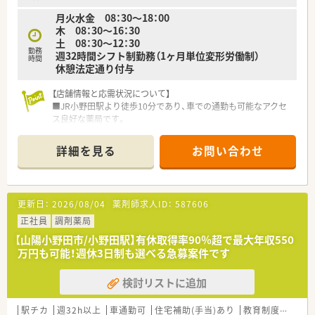
月火水金 08：30～18：00
【職場環境と雰囲気】
木 08：30～16：30
■平均年齢は45歳とベテランから中堅まで落ち着いた層が活躍
土 08：30～12：30
しており、困ったときも相談しやすい温かな雰囲気です。
勤務
週32時間シフト制勤務（1ヶ月単位変形労働制）
■3店舗間は車で30分圏内と近く連携が取りやすい環境で、電子
時間
休憩法定通り付与
薬歴などの最新ICTツールも全店舗で完備しています。
■事務スタッフや助手も複数名在籍しているため、薬剤師が本来
【店舗情報と応需状況について】
の対人業務に専念できるよう役割分担が明確な職場です。
■JR小野田駅より徒歩10分であり、車での通勤も可能なアクセ
ス良好な薬局です。
■主に近隣のクリニックから、内科、循環器などの処方箋を応需
しています。
詳細を見る
お問い合わせ
■処方箋枚数は1日平均50枚程度で、複数の薬剤師が協力して丁
寧に対応しています。
【業務内容】
更新日：
2026/08/04
薬剤師求人ID：
587606
■近隣のクリニックより内科、循環器などをメインに処方応需し
ています。
正社員
調剤薬局
■処方箋枚数は約50枚/日程度です。
【山陽小野田市/小野田駅】有休取得率90％超で最大年収550
■週32時間勤務の募集です。土曜日の勤務は必須となります。3
万円も可能！週休3日制も選べる急募案件です
連休の取得もご相談可能です。
検討リストに追加
【法人特徴について】
■山口県を中心に30店舗以上を展開し、地域社会への貢献を重
視する安定経営の企業です。
駅チカ
週32h以上
車通勤可
住宅補助(手当)あり
教育制度あり