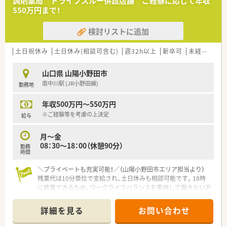
調剤薬局 ドライブスルー併設店舗 ご経験に応じて年収
【募集背景と求める人物像について】
550万円まで！
■正社員の退職に伴う欠員補充、および将来の世代交代を見据え
た組織体制強化のための大変貴重な急募案件です。
検討リストに追加
■自動分包機などの機械化が進んでいるため、新しいシステムに
柔軟に対応できる若い世代の方を求めています。
■外来業務から在宅医療まで前向きに挑戦でき、周囲のスタッフ
土日祝休み
土日休み(相談可含む)
週32h以上
新卒可
未経験可
と円滑に連携できる協調性のある方を募ります。
山口県 山陽小野田市
【法人特徴について】
南中川駅 (JR小野田線)
勤務地
■1993年の医薬分業開始と同時に新規立ち上げを行い、長年に
わたり地域に密着して運営を続ける調剤薬局です。
年収500万円～550万円
■門前ドクターとは設立当初から非常に良好な関係を維持して
おり、業務における疑義照会も大変スムーズです。
※ご経験等を考慮の上決定
給与
■経理や事務管理を担当する専任のスタッフが在籍しており、組
織としてクリーンな労務管理を徹底しています。
月～金
08：30～18：00（休憩90分）
勤務
【想定される業務内容】
時間
■処方箋に基づく外来調剤、監査、服薬指導をはじめ、地域包括
ケアに直結する在宅医療業務全般を担当します。
＼プライベートも充実可能！／（山陽小野田市エリア担当より）
■個人在宅13名、および30床の施設1箇所を対象に、社用車を使
残業代は10分単位で支給され、土日休みも相談可能です。18時
用して調剤薬のセットや訪問管理指導を行います。
に終業できるため、ワークライフバランスを重視して働きたい方
■2週間の長期処方箋がメインとなるため、一包化業務の監査や
にぴったりの環境ですよ。
スケジュール管理を丁寧かつ正確に遂行します。
詳細を見る
お問い合わせ
【店舗情報と応需状況について】
■南中川駅より徒歩9分の好立地で、近隣にある総合病院から多