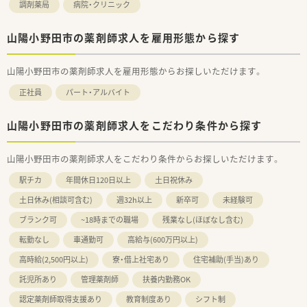
調剤薬局
病院・クリニック
■日本外来小児科学会や日本薬剤師会学術大会など参加実績も
ございます。研修会としては、薬剤師会研修会・WEBセミナー（メ
ーカー等）・医療安全対策研修（会社全体または店舗で実施）健康
山陽小野田市の薬剤師求人を雇用形態から探す
フェア（春と秋に開催）なども行っております。
■普段直接会う機会のないスタッフの交流の場として1年に1
山陽小野田市の薬剤師求人を雇用形態からお探しいただけます。
回、全店舗が集まって社内イベントを開催しています。
正社員
パート・アルバイト
＜こんな方にもおすすめ＞
■ご家庭と両立しながらバランスよく勤務したい方
■プライベートとメリハリをつけて勤務したい方
山陽小野田市の薬剤師求人をこだわり条件から探す
山陽小野田市の薬剤師求人をこだわり条件からお探しいただけます。
駅チカ
年間休日120日以上
土日祝休み
土日休み(相談可含む)
週32h以上
新卒可
未経験可
ブランク可
~18時までの職場
残業なし(ほぼなし含む)
転勤なし
車通勤可
高給与(600万円以上)
高時給(2,500円以上)
寮・借上社宅あり
住宅補助(手当)あり
託児所あり
管理薬剤師
扶養内勤務OK
認定薬剤師取得支援あり
教育制度あり
シフト制