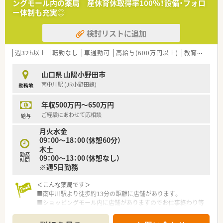
ングモール内の薬局 産休育休取得率100％！設備・フォロ
【法人特徴について】
ー体制も充実◎
■山口県内に複数の調剤薬局を展開しており、安定した経営基盤
と充実したバックアップ体制が大きな強みです。
検討リストに追加
■店舗間で協力し合う体制が構築されており、急な欠勤やトラブ
ルの際にも近隣店舗からフォローに入れます。
■社員旅行やレクリエーション等の社内行事が定期的に開催さ
週32h以上
転勤なし
車通勤可
高給与(600万円以上)
教育制度あり
れており、社員同士の交流を深めやすい環境です。
山口県 山陽小野田市
【こんな取り組みをしています】
南中川駅 (JR小野田線)
勤務地
■各地域の医師会や薬剤師会が主催する講演会への参加を推奨
しており、地域医療への貢献と自己研鑽を促します。
年収500万円～650万円
■九州山口薬学大会への参加も実施しており、広域的な医療情報
の収集や他施設の薬剤師との交流を深められます。
ご経験にあわせて応相談
給与
■大学や企業の講師を招いた社内研修を定期的に開催し、医薬品
月火水金
の知識だけでなく接遇マナーの向上にも努めます。
09：00～18：00（休憩60分）
木土
勤務
09：00～13：00（休憩なし）
時間
※週5日勤務
＜こんな薬局です＞
■南中川駅より徒歩約13分の距離に店舗があります。
■ショッピングモール内に店舗がありますのでお仕事終わり等
のお買い物も便利です♪
■薬剤師人数は常勤4名、パート1名です。