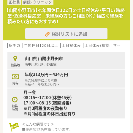
ります。
正社員
病院・クリニック
■患者様とのコミュニケーションを大切にし、丁寧な服薬指導が
【山陽小野田市】≪年間休日122日≫土日祝休み・平日17時終
できる方を歓迎します。
業・総合科目応需 未経験の方もご相談OK♪幅広く経験を
■協調性があり、スタッフと協力して働きやすい職場作りができ
積みたい方にもおすすめ！
る方を求めています。
検討リストに追加
【法人特徴について】
■山口県を中心に30店舗以上を展開し、地域社会への貢献を重
視する安定経営の企業です。
駅チカ
年間休日120日以上
土日祝休み
土日休み(相談可含む)
週3
■「くるみん」認定や「イクメン応援企業」登録など、子育て支援
に積極的に取り組んでいます。
山口県 山陽小野田市
■有給休暇取得率は90％以上、育休復帰率は100％と、働きやす
南中川駅 (JR小野田線)
勤務地
さが数字にも表れています。
年収313万円～434万円
※ご経験等により考慮
給与
※新卒 年収313万円～
月～金
08：15～17：00（休憩45分）
17：00～08：15（宿直当番）
勤務
※月3回程度の夜勤有り
時間
※月1回程度の休日出勤有り
＜こんな病院です＞
■薬剤師12名在籍しています。