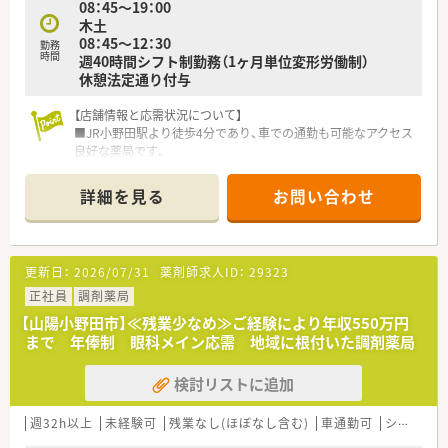
08：45～19：00
木土
08：45～12：30
勤務
時間
週40時間シフト制勤務（1ヶ月単位変形労働制）
休憩法定通り付与
【店舗情報と応需状況について】
■JR小野田駅より徒歩4分であり、車での通勤も可能なアクセス
良好な薬局です。
■主に近隣のクリニックから、内科、胃腸科、整形外科などの処
方箋を応需しています。
詳細を見る
お問い合わせ
■処方箋枚数は1日平均80枚程度で、複数の薬剤師が協力して丁
寧に対応しています。
【募集背景と求める人物像について】
更新日：
2026/07/31
薬剤師求人ID：
29323
■今回は、店舗体制の維持・強化を目的とした、正社員募集とな
ります。
正社員
調剤薬局
■患者様とのコミュニケーションを大切にし、丁寧な服薬指導が
【山陽小野田市】≪残業少なめ≫ご経験により年収550万円
できる方を歓迎します。
まで 年俸制 眼科メイン応需 地域に根付いた調剤薬局
■協調性があり、スタッフと協力して働きやすい職場作りができ
る方を求めています。
検討リストに追加
【法人特徴について】
■山口県を中心に30店舗以上を展開し、地域社会への貢献を重
週32h以上
未経験可
残業なし(ほぼなし含む)
車通勤可
シフト制
視する安定経営の企業です。