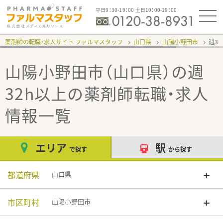
平日9：30-19：00 土日10：00-19：00
薬剤師の転職・求人サイト ファルマスタッフ
山口県
山陽小野田市
週3
山陽小野田市（山口県）の週
32h以上
の薬剤師転職・求人
情報一覧
エリア
駅
で探す
から探す
都道府県
山口県
市区町村
山陽小野田市