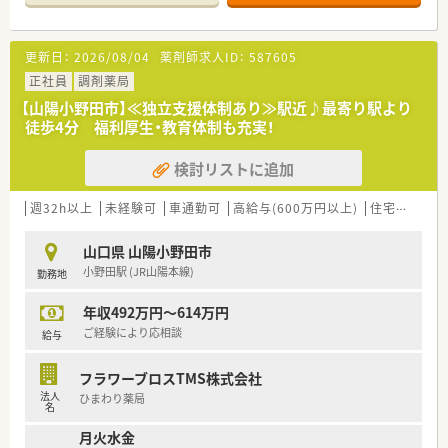
1名を含めた少人数の落ち着いた体制で業務を行っています。
【募集背景と求める人物像について】
更新日：
2026/08/04
薬剤師求人ID：
587605
■地域医療への貢献度をさらに高めるための増員募集となって
おり、即戦力として活躍いただける薬剤師の方を募集していま
正社員
調剤薬局
す。
【山陽小野田市】≪独立支援体制あり≫駅近♪最寄り駅より
■患者様一人ひとりに寄り添った丁寧な服薬指導ができる方や、
徒歩4分 福利厚生・教育体制も充実！
周囲のスタッフと円滑に連携が取れる方を求めています。
■正社員として腰を据えて働きたい方はもちろん、調剤経験を活
検討リストに追加
かして地域密着の環境で貢献したい方に最適な職場です。
【法人特徴について】
週32h以上
未経験可
車通勤可
高給与(600万円以上)
住宅補助(手当)あり
■山口県を拠点としながら広島や関東、九州まで30店舗以上の
広範なネットワークを展開している安定した経営基盤が強みで
山口県 山陽小野田市
す。
小野田駅 (JR山陽本線)
勤務地
■調剤業務だけでなく、教育事業やIT分野、家庭用医療機器の販
売など多角的な事業展開を行っている活気ある法人です。
年収492万円～614万円
■子育てサポート企業として「くるみん」認定を受けており、男
女問わず安心して家庭と仕事を両立できる文化が根付いていま
ご経験により応相談
給与
す。
フラワーブロスTMS株式会社
法人
ひまわり薬局
名
月火水金