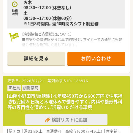
火木
ます。
08：30～12：00（休憩なし）
勤務
土
時間
08：30～17：00（休憩60分）
※1日8時間内。週40時間内シフト制勤務
【店舗情報と応需状況について】
■最寄りの厚狭駅からは車で約5分と、マイカーでの通勤にも非
常に便利な場所に立地しています。
■近隣のクリニックより眼科をメインに、内科や小児科など幅広
い処方箋を1日約80枚応需します。
詳細を見る
お問い合わせ
■薬剤師は常勤2名とパート1名の体制で、協力し合いながら業
務に取り組める環境が整っています。
【募集背景と求める人物像について】
更新日：
2026/07/21
薬剤師求人ID：
188976
■今回は体制強化のための増員募集となり、将来的に管理薬剤師
として活躍いただける方を求めています。
正社員
調剤薬局
■地域に根差した薬局で、患者様一人ひとりと丁寧に向き合い信
【山陽小野田市/厚狭駅】≪年収450万から600万円で住宅補
頼関係を築ける方を歓迎します。
助も完備≫ 日祝と木曜休みで働きやすく、内科や整形外科
■チームワークを大切にし、周囲のスタッフと協調しながら円滑
等の専門性を深めてご活躍いただける環境
に店舗運営を行える方を募集します。
検討リストに追加
【法人特徴について】
■山口県内で山陽小野田市、山口市、下関市に各1店舗ずつ展開
する地域密着型の調剤薬局グループです。
駅チカ
週32h以上
車通勤可
高給与(600万円以上)
住宅補助(手当)あり