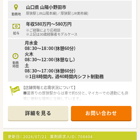
り、周囲のスタッフと協力しながら働ける協調性のある方を歓迎
山口県 山陽小野田市
します。
厚狭駅 (JR山陽本線)／厚狭駅 (JR美祢線)
勤務地
■年齢層としては30代から40代を想定しており、現場をリード
しながら地域医療の一翼を担ってくださる方を募集しておりま
年収580万円～580万円
す。
※ご経験により応相談
給与
※上記は30歳経験者モデルケース
【法人特徴について】
月水金
■山陽小野田市や宇部市を中心に店舗展開を行っている法人で、
08：30～18：00（休憩60分）
地域に根差した安定した経営基盤を誇っている薬局グループで
火木
す。
08：30～12：00（休憩なし）
■社長自身も現役の薬剤師として現場に立っており、従業員の働
勤務
土
きやすさや意見を尊重する風通しの良い企業文化が根付いてい
時間
08：30～17：00（休憩60分）
ます。
※1日8時間内。週40時間内シフト制勤務
■勤続30年以上のスタッフが在籍するなど定着率が非常に高
く、腰を据えて長く働き続けたい方にとって最適な就業環境と言
【店舗情報と応需状況について】
えます。
■最寄りの厚狭駅からは車で約5分と、マイカーでの通勤にも非
常に便利な場所に立地しています。
【職場環境と雰囲気】
■近隣のクリニックより眼科をメインに、内科や小児科など幅広
■常勤薬剤師は30代の女性2名で構成されており、明るく活気の
い処方箋を1日約80枚応需します。
ある雰囲気の中で互いに相談し合いながら業務を進めていま
詳細を見る
お問い合わせ
■薬剤師は常勤2名とパート1名の体制で、協力し合いながら業
す。
務に取り組める環境が整っています。
■50代のベテランパートスタッフも在籍しており、世代を超え
てサポートし合える環境があるため、中途入社の方も馴染みやす
【募集背景と求める人物像について】
いです。
更新日：
2026/07/21
薬剤師求人ID：
708404
■今回は体制強化のための増員募集となり、将来的に管理薬剤師
■事務スタッフも複数名体制で配置されており、薬剤師が本来の