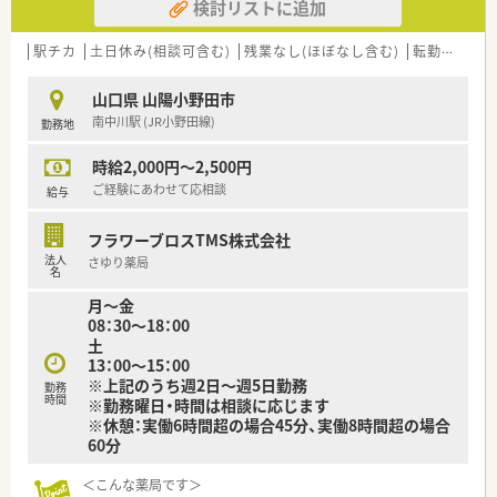
検討リストに追加
駅チカ
土日休み(相談可含む)
残業なし(ほぼなし含む)
転勤なし
山口県 山陽小野田市
南中川駅 (JR小野田線)
勤務地
時給2,000円～2,500円
ご経験にあわせて応相談
給与
フラワーブロスTMS株式会社
法人
さゆり薬局
名
月～金
08：30～18：00
土
13：00～15：00
※上記のうち週2日～週5日勤務
勤務
時間
※勤務曜日・時間は相談に応じます
※休憩：実働6時間超の場合45分、実働8時間超の場合
60分
＜こんな薬局です＞