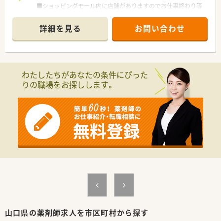
■ショッピングモール内に店舗がありますのでお仕事終わり等
のお買い物も便利です♪
■薬剤師人数は常勤4名、パート1名です。
詳細を見る
お問い合わせ
＜業務内容＞
■皮膚科をメインに広域を処方応需しています。
■処方箋枚数は約80～120枚/日です。
わたしたちがあなたの条件にぴった
＜研修制度＞
りの職場をお探しします。
■現場の先輩薬剤師より指導を受けて頂きます。
＜法人特徴＞
■1997年12月に1号店を開設し、現在東は岩国市から西は山陽
小野田市まで山口県の広域に10店舗展開（うち2店舗はドライブ
スルー可能店舗）している会社です。
■会社として機械にできることは機械に任せており、調剤業務の
機械化を進めています。薬剤師が調剤業務にかかる時間を減ら
すことで、機械にはできない、患者様とのコミュニケ―ションや
在宅業務など地域の医療を支える一員として活躍できるにして
おります。※水剤分注機、錠剤散剤自動分包機、全自動錠剤分包
機、全自動散剤分包機、軟膏自動調剤機
■産前産後休業・育児休業は女性6名（取得率100％）、男性4名育
休（取得率100％）、育児休業から復帰率100％です。
■「子育てサポート企業」の証として「くるみんマーク」認定を取
山口県の薬剤師求人を市区町村から探す
得しております。