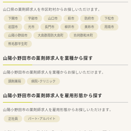
■ワークライフバランスも充実しており、年間平均の有給休暇取
山口県の薬剤師求人を市区町村からお探しいただけます。
得日数1人あたり11日、月1回ノー残業デーを設けております。
■福利厚生の一環としてOTC社員割引制度を設けております。
下関市
宇部市
山口市
萩市
防府市
下松市
■日本外来小児科学会や日本薬剤師会学術大会など参加実績も
ございます。研修会としては、薬剤師会研修会・WEBセミナー（メ
岩国市
光市
長門市
柳井市
美祢市
周南市
ーカー等）・医療安全対策研修（会社全体または店舗で実施）健康
山陽小野田市
大島郡周防大島町
玖珂郡和木町
フェア（春と秋に開催）なども行っております。
■普段直接会う機会のないスタッフの交流の場として1年に1
熊毛郡平生町
回、全店舗が集まって社内イベントを開催しています。
＜こんな方にもおすすめ＞
山陽小野田市の薬剤師求人を業種から探す
■ご家庭と両立しながらバランスよく勤務したい方
■プライベートとメリハリをつけて勤務したい方
山陽小野田市の薬剤師求人を業種からお探しいただけます。
調剤薬局
病院・クリニック
山陽小野田市の薬剤師求人を雇用形態から探す
山陽小野田市の薬剤師求人を雇用形態からお探しいただけます。
正社員
パート・アルバイト