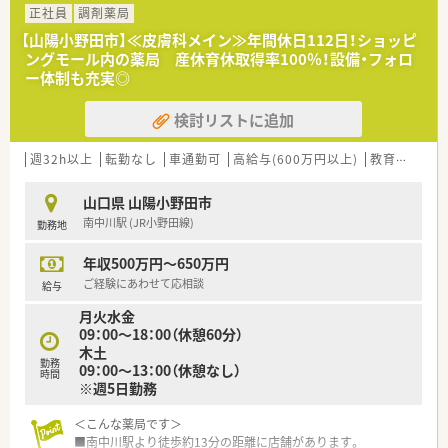
として活躍いただける方を求めています。
正社員
調剤薬局
専門業務に専念できるよう、店舗全体で連携を密に取っていま
■地域に根差した薬局で、患者様一人ひとりと丁寧に向き合い信
す。
【山陽小野田市】≪皮膚科メイン≫年間休日112日！ショッピ
頼関係を築ける方を歓迎します。
ングモール内の薬局 産休育休取得率100％！設備・フォロ
■チームワークを大切にし、周囲のスタッフと協調しながら円滑
ー体制も充実◎
に店舗運営を行える方を募集します。
検討リストに追加
【法人特徴について】
■山口県内で山陽小野田市、山口市、下関市に各1店舗ずつ展開
する地域密着型の調剤薬局グループです。
週32h以上
転勤なし
車通勤可
高給与(600万円以上)
教育制度あり
■社長自身も現役の薬剤師として現場に立っており、現場の状況
や社員の気持ちを深く理解しています。
山口県 山陽小野田市
■ライフステージの変化に合わせて、週32時間の時短正社員制
南中川駅 (JR小野田線)
勤務地
度を利用できるなど柔軟な対応が可能です。
年収500万円～650万円
【想定される業務内容】
■眼科や内科、小児科などの処方箋に基づく調剤、監査、服薬指
ご経験にあわせて応相談
給与
導といった一連の業務を担当します。
月火水金
■管理薬剤師として、在庫管理やスタッフの指導・育成など、店
09：00～18：00（休憩60分）
舗運営全般のマネジメントを行います。
木土
■患者様からの健康相談に応じるなど、地域のかかりつけ薬剤師
勤務
09：00～13：00（休憩なし）
としての役割も期待されています。
時間
※週5日勤務
＜こんな薬局です＞
■南中川駅より徒歩約13分の距離に店舗があります。