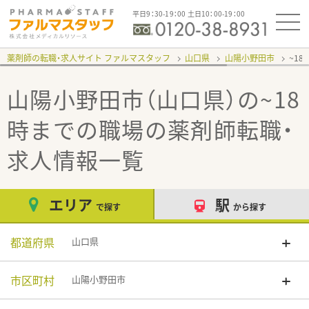
平日9：30-19：00 土日10：00-19：00
薬剤師の転職・求人サイト ファルマスタッフ
山口県
山陽小野田市
~1
山陽小野田市（山口県）の~18
時までの職場
の薬剤師転職・
求人情報一覧
エリア
駅
で探す
から探す
都道府県
山口県
市区町村
山陽小野田市