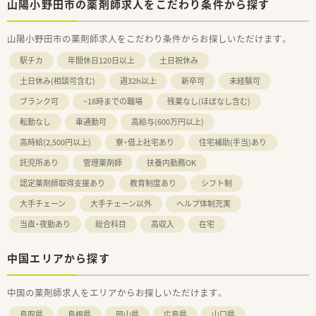
山陽小野田市の薬剤師求人をこだわり条件から探す
山陽小野田市の薬剤師求人をこだわり条件からお探しいただけます。
駅チカ
年間休日120日以上
土日祝休み
土日休み(相談可含む)
週32h以上
新卒可
未経験可
ブランク可
~18時までの職場
残業なし(ほぼなし含む)
転勤なし
車通勤可
高給与(600万円以上)
高時給(2,500円以上)
寮・借上社宅あり
住宅補助(手当)あり
託児所あり
管理薬剤師
扶養内勤務OK
認定薬剤師取得支援あり
教育制度あり
シフト制
大手チェーン
大手チェーン以外
ヘルプ体制充実
当直・夜勤あり
総合科目
高収入
在宅
中国エリアから探す
中国の薬剤師求人をエリアからお探しいただけます。
鳥取県
島根県
岡山県
広島県
山口県