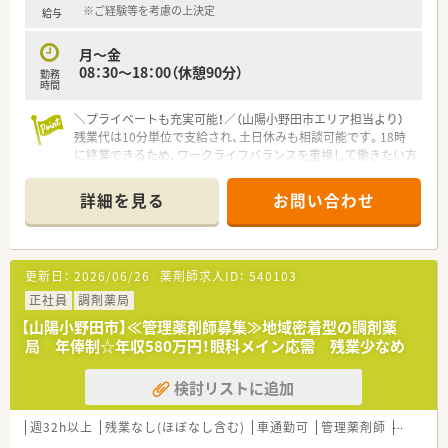
※ご経験等を考慮の上決定
給与
月～金
08：30～18：00（休憩90分）
勤務
時間
＼プライベートも充実可能！／（山陽小野田市エリア担当より）
残業代は10分単位で支給され、土日休みも相談可能です。18時
に終業できるため、ワークライフバランスを重視して働きたい方
にぴったりの環境ですよ。
詳細を見る
お問い合わせ
【店舗情報と応需状況について】
■南中川駅より徒歩9分の好立地で、近隣にある総合病院から多
岐にわたる科目の処方箋を1日平均40枚程度応需しています。
■精神科や泌尿器科、産婦人科など幅広い科目に触れることがで
更新日：
2026/06/26
薬剤師求人ID：
540103
き、薬剤師として総合的な知識を深めることが可能な環境です。
■地域でも珍しいドライブスルー調剤を導入しており、多様な患
正社員
調剤薬局
者様のニーズに対応しながら効率的な業務を実践している店舗
【山陽小野田市】≪管理薬剤師募集≫地域密着型の調剤薬
です。
局 年俸制☆年収580万円！眼科メイン応需 残業少なめ
【募集背景と求める人物像について】
検討リストに追加
■現在活躍中の正社員が海外留学へ出発するための欠員募集と
なっており、長期間にわたってチームに貢献できる方を求めてい
ます。
週32h以上
残業なし(ほぼなし含む)
車通勤可
管理薬剤師
シフト
■総合病院門前という環境で、新しい知識を習得する意欲があ