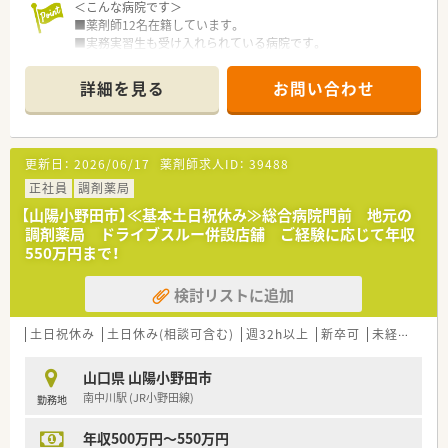
＜こんな病院です＞
■薬剤師12名在籍しています。
■実務実習生も受け入れられている病院です。
■院内保育所もございます。
詳細を見る
お問い合わせ
＜業務内容＞
■調剤、監査、病棟業務、混注業務、持参薬鑑別、DI業務、カンファ
レンス参加、委員会活動など
更新日：
2026/06/17
薬剤師求人ID：
39488
＜研修制度＞
■現場の先輩薬剤師より指導を受けて頂きます。
正社員
調剤薬局
【山陽小野田市】≪基本土日祝休み≫総合病院門前 地元の
＜法人特徴＞
調剤薬局 ドライブスルー併設店舗 ご経験に応じて年収
■総病床数313床（一般）の救急告示、機能評価機構認定病院で
550万円まで！
す。
■ＮＳＴ・ＩＣＴ、がん薬物療法への参画チームもあり、チーム
検討リストに追加
医療に携わることができます。
■学会への出張費、研究等で使用できる一般研究費あります。
土日祝休み
土日休み(相談可含む)
週32h以上
新卒可
未経験可
＜こんな方にもおすすめ＞
■病院の幅広い業務に携わりたい方
山口県 山陽小野田市
■様々な処方に触れて学びたい方
南中川駅 (JR小野田線)
勤務地
■新卒・病院未経験の方
■土日休み希望の方 など
年収500万円～550万円