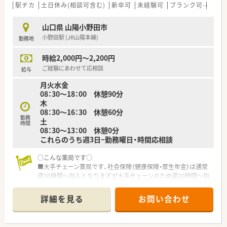
せた勤務体制が整っています。
駅チカ
土日休み(相談可含む)
新卒可
未経験可
ブランク可
残業な
＜こんな方にもおすすめ＞
山口県 山陽小野田市
■地域に根付いた調剤薬局で働きたい方
小野田駅 (JR山陽本線)
勤務地
■残業少なめでメリハリをつけて働きたい方
時給2,000円～2,200円
ご経験にあわせて応相談
給与
月火水金
08：30～18：00 休憩90分
木
08：30～16：30 休憩60分
勤務
土
時間
08：30～13：00 休憩0分
これらのうち週3日~勤務曜日・時間応相談
○こんな薬局です○
■大手チェーン薬局です、社会保険（健康保険・厚生年金）は通常
週30時間～加入となりますが大手チェーンのため週20時間～加
入可能です
■教育体制整っています
詳細を見る
お問い合わせ
■近隣クリニックメイン応需
■在宅は近隣施設がメインとなります
■常勤2名のヘルプパート募集です