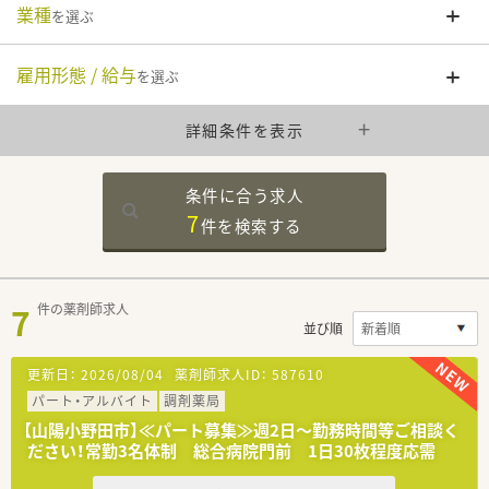
業種
を選ぶ
雇用形態 / 給与
を選ぶ
詳細条件を表示
条件に合う求人
7
件を
検索する
7
件の薬剤師求人
並び順
更新日：
2026/08/04
薬剤師求人ID：
587610
パート・アルバイト
調剤薬局
【山陽小野田市】≪パート募集≫週2日～勤務時間等ご相談く
ださい！常勤3名体制 総合病院門前 1日30枚程度応需