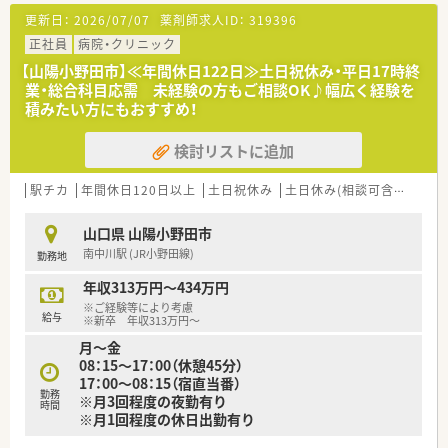
■電子薬歴完備
更新日：
2026/07/07
薬剤師求人ID：
319396
■車通勤OK、最寄駅からも徒歩圏内です
正社員
病院・クリニック
○こんな方にオススメです○
【山陽小野田市】≪年間休日122日≫土日祝休み・平日17時終
■大手チェーン薬局で働きたい方
業・総合科目応需 未経験の方もご相談OK♪幅広く経験を
■パート薬剤師として久しぶりに働きたい方
積みたい方にもおすすめ！
■パートで社会保険に加入したい方
検討リストに追加
駅チカ
年間休日120日以上
土日祝休み
土日休み(相談可含む)
週3
山口県 山陽小野田市
南中川駅 (JR小野田線)
勤務地
年収313万円～434万円
※ご経験等により考慮
給与
※新卒 年収313万円～
月～金
08：15～17：00（休憩45分）
17：00～08：15（宿直当番）
勤務
※月3回程度の夜勤有り
時間
※月1回程度の休日出勤有り