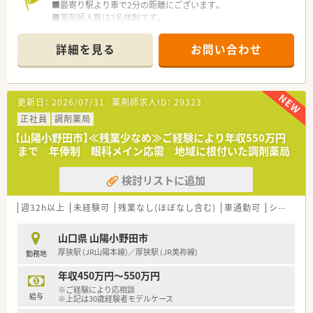
■最寄り駅より車で2分の距離にございます。
■薬剤師人数は3名体制です。
＜業務内容＞
詳細を見る
お問い合わせ
■門前の病院より総合科目を応需しています。
■処方箋枚数は30枚/日程度です。
＜研修制度・教育体制＞
更新日：
2026/07/31
薬剤師求人ID：
29323
■各段階別の研修システムや定期的なセミナー・専属接遇インス
トラクター指導による接客サービスの徹底を行っています。
正社員
調剤薬局
■将来独立を考えている方への支援をするフランチャイズシス
【山陽小野田市】≪残業少なめ≫ご経験により年収550万円
テムを導入。勤続10年より相談可能です。
まで 年俸制 眼科メイン応需 地域に根付いた調剤薬局
独立希望の薬剤師の方は、薬局経営の勉強をしながら自分の思
い描いている薬局をつくることが出来ます。
検討リストに追加
＜法人特徴＞
当社は山口県を中心に広島や関東、九州に調剤薬局を展開してい
週32h以上
未経験可
残業なし(ほぼなし含む)
車通勤可
シフト制
る安定経営の企業です。
山口県をはじめ34店舗を展開し、地域・社会貢献にも積極的に取
山口県 山陽小野田市
り組んでおります。
厚狭駅 (JR山陽本線)／厚狭駅 (JR美祢線)
勤務地
2020年には、山口県から男女がともに働きながら安心して子育
年収450万円～550万円
てできる雇用環境づくりをテーマとした「やまぐち子育て応援企
※ご経験により応相談
業」と「やまぐちイクメン応援企業」に登録されました。
給与
※上記は30歳経験者モデルケース
また、山口労働局から「子育てサポート企業」として「くるみん」