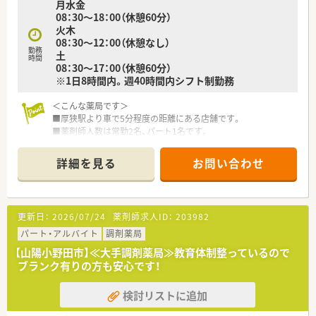
月水金
認定を受け、男女ともに働きやすい環境づくりに取り組んでいま
08：30～18：00（休憩60分）
す。
火木
※育休取得率100％、復帰率100％（2022年度実績）
08：30～12：00（休憩なし）
勤務
土
30代の薬剤師を中心に20代～70代まで幅広い年齢層の方が活躍
時間
08：30～17：00（休憩60分）
しています。
※1日8時間内。週40時間内シフト制勤務
＜法人の取り組み＞
＜こんな薬局です＞
「有給休暇100％消化プロジェクト」
■厚狭駅より車で5分程度の距離にある店舗です。
働き方改革における社員全員のワークライフバランス実現のた
■薬剤師人数は常勤2名、パート1名です。
めに発足しました。
達成した方にはギフトを送るなどして、男女ともにお休みも取り
＜業務内容＞
やすく、働きやすい環境づくりに取り組んでおります。
詳細を見る
お問い合わせ
■近隣クリニックより眼科をメインに、内科や小児科等幅広い処
方を応需しています。
＜こんな方にもおすすめ＞
■処方箋枚数は約80枚/日です。
■ご家庭と両立しながらバランスよく勤務したい方
■プライベートの時間もしっかり確保したい方
更新日：
2026/07/24
薬剤師求人ID：
203982
＜研修制度＞
■現場の先輩薬剤師より指導を受けて頂きます。
パート・アルバイト
調剤薬局
【山陽小野田市】≪大手調剤薬局≫教育体制整っているので
＜法人特徴＞
ブランク有りの方も安心です！
■山陽小野田市・山口市・下関市に1店舗ずつ展開している調剤薬
局です。
検討リストに追加
■社長も薬剤師として現場でご活躍されています。
■週32時間の時短正社員の対応もあり、ライフイベントにあわ