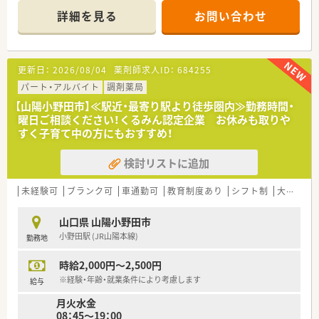
詳細を見る
お問い合わせ
＜業務内容＞
■近隣のクリニックより内科、循環器などをメインに処方応需し
ています。
■処方箋枚数は約50枚/日程度です。
更新日：
2026/08/04
薬剤師求人ID：
684255
■教育体制・福利厚生が充実していますので未経験の方はもちろ
ん、子育て中の方やプライベートと両立してメリハリつけて働き
パート・アルバイト
調剤薬局
たい方にもおすすめの環境です。
【山陽小野田市】≪駅近・最寄り駅より徒歩圏内≫勤務時間・
曜日ご相談ください！くるみん認定企業 お休みも取りや
＜研修制度・教育体制＞
すく子育て中の方にもおすすめ！
■各段階別の研修システムや定期的なセミナー・専属接遇インス
トラクター指導による接客サービスの徹底を行っています。
検討リストに追加
■将来独立を考えている方への支援をするフランチャイズシス
テムを導入。勤続10年より相談可能です。
独立希望の薬剤師の方は、薬局経営の勉強をしながら自分の思
未経験可
ブランク可
車通勤可
教育制度あり
シフト制
大手チェーン以外
い描いている薬局をつくることが出来ます。
山口県 山陽小野田市
＜法人特徴＞
小野田駅 (JR山陽本線)
勤務地
当社は山口県を中心に広島や関東、九州に調剤薬局を展開してい
る安定経営の企業です。
時給2,000円～2,500円
山口県をはじめ34店舗を展開し、地域・社会貢献にも積極的に取
り組んでおります。
※経験・年齢・就業条件により考慮します
給与
月火水金
2020年には、山口県から男女がともに働きながら安心して子育
08：45～19：00
てできる雇用環境づくりをテーマとした「やまぐち子育て応援企