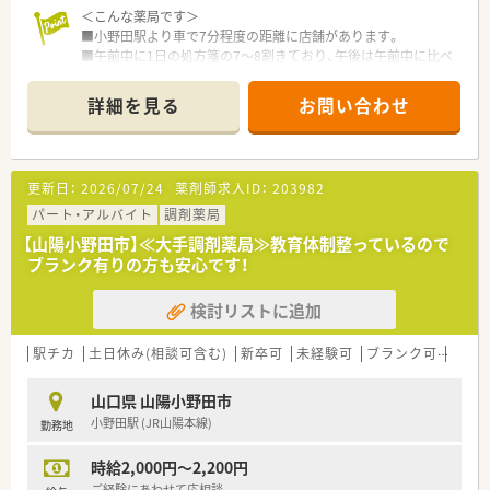
＜こんな薬局です＞
■小野田駅より車で7分程度の距離に店舗があります。
■午前中に1日の処方箋の7～8割きており、午後は午前中に比べ
ると処方箋は少ないです。
■投薬台は2箇所あり、待合室は6名程度座ることができます。
詳細を見る
お問い合わせ
■門前が18時に締めるため、基本的に18時以降の患者様は少な
く18時以降は片付け作業などがメインです。
■薬剤師 常勤1名、パート3名、事務2名です。
更新日：
2026/07/24
薬剤師求人ID：
203982
＜業務内容＞
■近隣のクリニックより内科をメインに処方応需しています。
パート・アルバイト
調剤薬局
■処方箋枚数は約40枚/日程度です。
【山陽小野田市】≪大手調剤薬局≫教育体制整っているので
ブランク有りの方も安心です！
＜研修制度＞
■現場の先輩薬剤師より指導を受けて頂きます。
検討リストに追加
＜法人特徴＞
■山陽小野田市に1店舗運営する調剤薬局です。
駅チカ
土日休み(相談可含む)
新卒可
未経験可
ブランク可
残業な
■1993年に門前が院外処方（医薬分業）に出されることになり、
新規で立ち上げた店舗になります。
山口県 山陽小野田市
■在宅医療（個人宅13名、施設30床を1箇所）を行っており、社用
小野田駅 (JR山陽本線)
勤務地
車にて行っております。（14日処方がメイン）
■門前ドクターの院長は2代目で関係性も非常に良好で往診同行
時給2,000円～2,200円
もされています。
■残業は月平均5時間程度で1分単位で支給されております。
ご経験にあわせて応相談