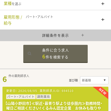
業種
を選ぶ
雇用形態 /
パート・アルバイト
給与
詳細条件を表示
条件に合う求人
6
件を
検索する
6
件の薬剤師求人
並び順
更新日：
2026/08/05
薬剤師求人ID：
694510
パート・アルバイト
調剤薬局
【山陽小野田市】≪駅近・最寄り駅より徒歩圏内≫勤務時間・
曜日ご相談ください！くるみん認定企業 お休みも取りや