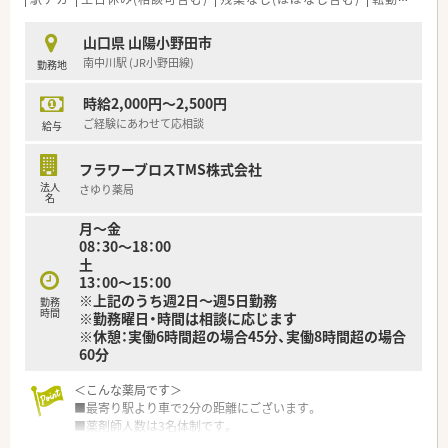
独立希望の薬剤師の方は、薬局経営の勉強をしながら自分の思
い描いている薬局をつくることが出来ます。
山口県 山陽小野田市
南中川駅 (JR小野田線)
勤務地
＜法人特徴＞
当社は山口県を中心に広島や関東、九州に調剤薬局を展開してい
時給2,000円～2,500円
る安定経営の企業です。
山口県をはじめ34店舗を展開し、地域・社会貢献にも積極的に取
ご経験にあわせて応相談
給与
り組んでおります。
フラワーブロスTMS株式会社
2020年には、山口県から男女がともに働きながら安心して子育
法人
さゆり薬局
てできる雇用環境づくりをテーマとした「やまぐち子育て応援企
名
業」と「やまぐちイクメン応援企業」に登録されました。
月～金
また、山口労働局から「子育てサポート企業」として「くるみん」
08：30～18：00
認定を受け、男女ともに働きやすい環境づくりに取り組んでいま
土
す。
13：00～15：00
※育休取得率100％、復帰率100％（2022年度実績）
※上記のうち週2日～週5日勤務
勤務
時間
※勤務曜日・時間は相談に応じます
30代の薬剤師を中心に20代～70代まで幅広い年齢層の方が活躍
※休憩：実働6時間超の場合45分、実働8時間超の場合
しています。
60分
＜こんな薬局です＞
■最寄り駅より車で2分の距離にございます。
■薬剤師人数は3名体制です。