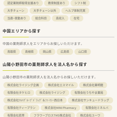
認定薬剤師取得支援あり
教育制度あり
シフト制
大手チェーン
大手チェーン以外
ヘルプ体制充実
当直・夜勤あり
総合科目
高収入
在宅
中国エリアから探す
中国の薬剤師求人をエリアからお探しいただけます。
鳥取県
島根県
岡山県
広島県
山口県
山陽小野田市の薬剤師求人を法人名から探す
山陽小野田市の薬剤師求人を法人名からお探しいただけます。
株式会社ライジング企画
株式会社エスマイル
株式会社薬明館
有限会社タケヒロ
株式会社ライジング
有限会社うちやま薬局
株式会社ﾂﾙﾊｸﾞﾙｰﾌﾟﾄﾞﾗｯｸﾞ＆ﾌｧ-ﾏｼｰ西日本
株式会社サンキュードラッグ
有限会社ティープラン
株式会社MINI Pharmacy
有限会社ミネルバ
有限会社若草
フラワーブロスTMS株式会社
株式会社ユーワ