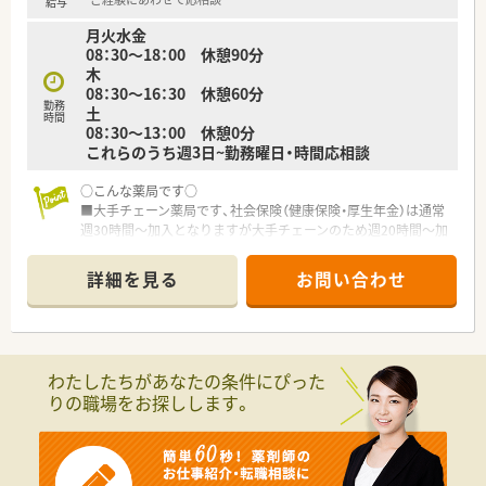
給与
月火水金
＜こんな方にもおすすめ＞
08：30～18：00 休憩90分
■フルタイム勤務が厳しく、仕事とご家庭を両立しながらバラン
木
スよく勤務したい方
08：30～16：30 休憩60分
■調剤未経験で基礎から学びたい方
勤務
土
■残業少なめでメリハリつけた働き方をしたい方
時間
08：30～13：00 休憩0分
これらのうち週3日~勤務曜日・時間応相談
○こんな薬局です○
■大手チェーン薬局です、社会保険（健康保険・厚生年金）は通常
週30時間～加入となりますが大手チェーンのため週20時間～加
入可能です
■教育体制整っています
詳細を見る
お問い合わせ
■近隣クリニックメイン応需
■在宅は近隣施設がメインとなります
■常勤2名のヘルプパート募集です
■電子薬歴完備
■車通勤OK、最寄駅からも徒歩圏内です
わたしたちがあなたの条件にぴった
りの職場をお探しします。
○こんな方にオススメです○
■大手チェーン薬局で働きたい方
■パート薬剤師として久しぶりに働きたい方
■パートで社会保険に加入したい方