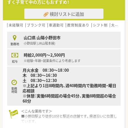
すく子育て中の方にもおすすめ！
検討リストに追加
未経験可
ブランク可
車通勤可
教育制度あり
シフト制
大手チェーン以外
山口県 山陽小野田市
小野田駅 (JR山陽本線)
勤務地
時給2,000円～2,500円
※経験・年齢・就業条件により考慮します
給与
月火水金 08：30～18：00
木 08：30～16：30
土 08：30～12：30
※上記より1日8時間内、週40時間内で勤務時間・曜日
勤務
応相談
時間
※休憩：実働6時間超の場合45分、実働8時間超の場合
60分
＜こんな薬局です＞
■小野田駅より徒歩10分と駅近の店舗です。県道沿いに位置し
ています。
■認知症サポーターがいる薬局です。