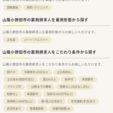
調剤薬局
病院・クリニック
山陽小野田市の薬剤師求人を雇用形態から探す
山陽小野田市の薬剤師求人を雇用形態からお探しいただけます。
正社員
パート・アルバイト
山陽小野田市の薬剤師求人をこだわり条件から探す
山陽小野田市の薬剤師求人をこだわり条件からお探しいただけます。
駅チカ
年間休日120日以上
土日祝休み
土日休み(相談可含む)
週32h以上
新卒可
未経験可
ブランク可
~18時までの職場
残業なし(ほぼなし含む)
転勤なし
車通勤可
高給与(600万円以上)
高時給(2,500円以上)
寮・借上社宅あり
住宅補助(手当)あり
託児所あり
管理薬剤師
扶養内勤務OK