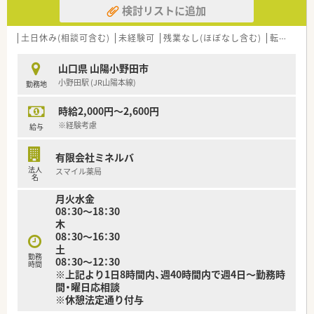
検討リストに追加
■全店舗統一の機材を導入しており、電子薬歴（グーコ）、散剤分
包機（ユヤマ）、全自動分包機（トーショー）ミスゼロ子がございま
すのでヒューマンエラーを防ぎながら、患者様との対人業務に専
土日休み(相談可含む)
未経験可
残業なし(ほぼなし含む)
転勤なし
念できるようにしております。また、お薬のお渡し忘れやお会計
の間違いがないよう手元にカメラが映るようにしておりますの
山口県 山陽小野田市
で薬剤師・事務員ともに安心して就業して頂けます。
小野田駅 (JR山陽本線)
勤務地
■配食サービスが店舗に来られますのでお弁当が必要な方は事
前に申し出ることで店舗までお弁当やパンを届けて頂けます。
時給2,000円～2,600円
■会社全体として平均残業時間は10時間/月程度、年間休日110
～111日、有給休暇消化日数は平均9日、平均年齢45歳です。
※経験考慮
給与
■2ヶ月に1回有給休暇の所得を推奨しており、3連休を取られる
方もいらっしゃいます。
有限会社ミネルバ
■地域支援体制加算も取得しており、ジェネリック比率も90％
法人
スマイル薬局
を超えております。
名
月火水金
＜こんな方にもおすすめ＞
08：30～18：30
■地域に根付いた薬局で地域医療に貢献したい方
木
■オンとオフ切り替えてメリハリつけて勤務したい方
08：30～16：30
土
勤務
08：30～12：30
時間
※上記より1日8時間内、週40時間内で週4日～勤務時
間・曜日応相談
※休憩法定通り付与