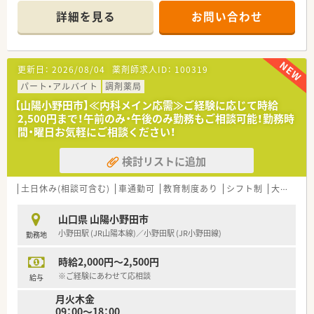
＜業務内容＞
詳細を見る
お問い合わせ
■門前の病院より総合科目を応需しています。
■処方箋枚数は30枚/日程度です。
＜研修制度・教育体制＞
更新日：
2026/08/04
薬剤師求人ID：
100319
■各段階別の研修システムや定期的なセミナー・専属接遇インス
トラクター指導による接客サービスの徹底を行っています。
パート・アルバイト
調剤薬局
■将来独立を考えている方への支援をするフランチャイズシス
【山陽小野田市】≪内科メイン応需≫ご経験に応じて時給
テムを導入。勤続10年より相談可能です。
2,500円まで！午前のみ・午後のみ勤務もご相談可能！勤務時
独立希望の薬剤師の方は、薬局経営の勉強をしながら自分の思
間・曜日お気軽にご相談ください！
い描いている薬局をつくることが出来ます。
検討リストに追加
＜法人特徴＞
当社は山口県を中心に広島や関東、九州に調剤薬局を展開してい
る安定経営の企業です。
土日休み(相談可含む)
車通勤可
教育制度あり
シフト制
大手チェーン以外
山口県をはじめ34店舗を展開し、地域・社会貢献にも積極的に取
り組んでおります。
山口県 山陽小野田市
小野田駅 (JR山陽本線)／小野田駅 (JR小野田線)
勤務地
2020年には、山口県から男女がともに働きながら安心して子育
てできる雇用環境づくりをテーマとした「やまぐち子育て応援企
時給2,000円～2,500円
業」と「やまぐちイクメン応援企業」に登録されました。
また、山口労働局から「子育てサポート企業」として「くるみん」
※ご経験にあわせて応相談
給与
認定を受け、男女ともに働きやすい環境づくりに取り組んでいま
月火木金
す。
09：00～18：00
※育休取得率100％、復帰率100％（2022年度実績）