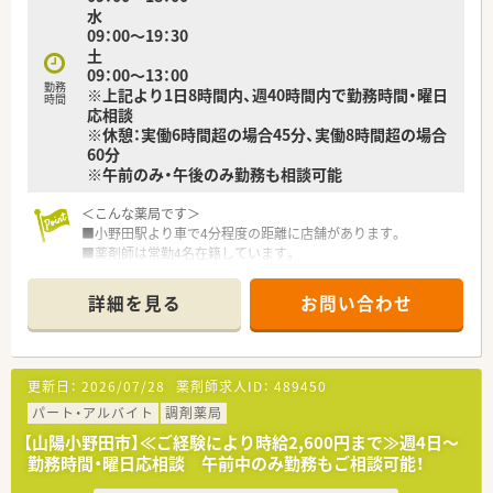
水
09：00～19：30
30代の薬剤師を中心に20代～70代まで幅広い年齢層の方が活躍
土
しています。
09：00～13：00
勤務
※上記より1日8時間内、週40時間内で勤務時間・曜日
＜法人の取り組み＞
時間
応相談
「有給休暇100％消化プロジェクト」
※休憩：実働6時間超の場合45分、実働8時間超の場合
働き方改革における社員全員のワークライフバランス実現のた
60分
めに発足しました。
※午前のみ・午後のみ勤務も相談可能
達成した方にはギフトを送るなどして、男女ともにお休みも取り
やすく、働きやすい環境づくりに取り組んでおります。
＜こんな薬局です＞
■小野田駅より車で4分程度の距離に店舗があります。
＜こんな方にもおすすめ＞
■薬剤師は常勤4名在籍しています。
■ご家庭と両立しながらバランスよく勤務したい方
■プライベートの時間もしっかり確保したい方
＜業務内容＞
詳細を見る
お問い合わせ
■近隣の診療所より内科や胃腸科などをメインに処方応需して
います。
■処方箋枚数は約60～65枚/日です。
更新日：
2026/07/28
薬剤師求人ID：
489450
＜研修制度＞
■現場の先輩薬剤師より指導を受けて頂きます。
パート・アルバイト
調剤薬局
【山陽小野田市】≪ご経験により時給2,600円まで≫週4日～
＜法人特徴＞
勤務時間・曜日応相談 午前中のみ勤務もご相談可能！
■山口県宇部市に3店舗展開しております。
■民医連（全日本民主医療機関連合会）に加盟しています。