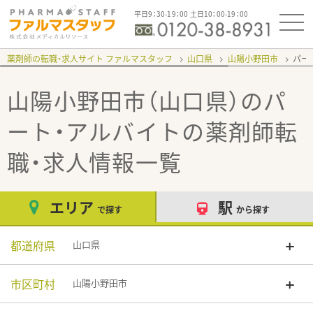
平日9：30-19：00 土日10：00-19：00
薬剤師の転職・求人サイト ファルマスタッフ
山口県
山陽小野田市
パー
山陽小野田市（山口県）のパ
ート・アルバイト
の薬剤師転
職・求人情報一覧
エリア
駅
で探す
から探す
都道府県
山口県
市区町村
山陽小野田市