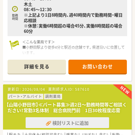
木土
業」と「やまぐちイクメン応援企業」に登録されました。
08：45～12：30
また、山口労働局から「子育てサポート企業」として「くるみん」
※上記より1日8時間内、週40時間内で勤務時間・曜日
認定を受け、男女ともに働きやすい環境づくりに取り組んでいま
勤務
時間
応相談
す。
※休憩：実働6時間超の場合45分、実働8時間超の場合
※育休取得率100％、復帰率100％（2022年度実績）
60分
30代の薬剤師を中心に20代～70代まで幅広い年齢層の方が活躍
＜こんな薬局です＞
しています。
■小野田駅より徒歩4分と駅近の店舗です。県道沿いに位置して
います。
■認知症サポーターがいる薬局です。
詳細を見る
お問い合わせ
＜業務内容＞
■近隣のクリニックより内科、胃腸科、整形外科んなどをメイン
に処方応需しています。
■処方箋枚数は約80枚/日程度です。
更新日：
2026/08/04
薬剤師求人ID：
587610
■教育体制・福利厚生が充実していますので未経験の方はもちろ
ん、子育て中の方やプライベートと両立してメリハリつけて働き
パート・アルバイト
調剤薬局
たい方にもおすすめの環境です。
【山陽小野田市】≪パート募集≫週2日～勤務時間等ご相談く
ださい！常勤3名体制 総合病院門前 1日30枚程度応需
＜研修制度・教育体制＞
■各段階別の研修システムや定期的なセミナー・専属接遇インス
検討リストに追加
トラクター指導による接客サービスの徹底を行っています。
■将来独立を考えている方への支援をするフランチャイズシス
テムを導入。勤続10年より相談可能です。
駅チカ
土日休み(相談可含む)
残業なし(ほぼなし含む)
転勤なし