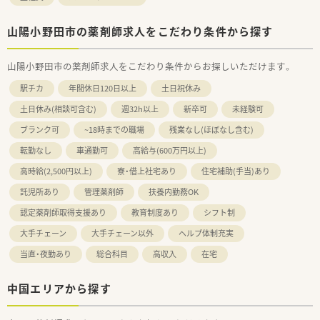
＜こんな方にもおすすめ＞
■ご家庭と両立しながらバランスよく勤務したい方
■プライベートとメリハリをつけて勤務したい方
山陽小野田市の薬剤師求人をこだわり条件から探す
山陽小野田市の薬剤師求人をこだわり条件からお探しいただけます。
駅チカ
年間休日120日以上
土日祝休み
土日休み(相談可含む)
週32h以上
新卒可
未経験可
ブランク可
~18時までの職場
残業なし(ほぼなし含む)
転勤なし
車通勤可
高給与(600万円以上)
高時給(2,500円以上)
寮・借上社宅あり
住宅補助(手当)あり
託児所あり
管理薬剤師
扶養内勤務OK
認定薬剤師取得支援あり
教育制度あり
シフト制
大手チェーン
大手チェーン以外
ヘルプ体制充実
当直・夜勤あり
総合科目
高収入
在宅
中国エリアから探す