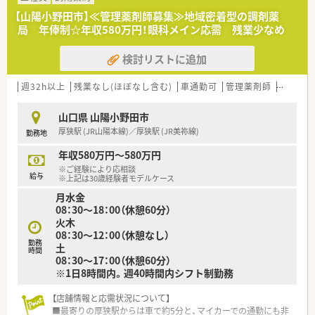
す。
【山陽小野田市】≪管理薬剤師募集≫地域密着型の調剤薬
■未経験やブランクがある方の相談も可能ですが、特に周辺店舗
局 年俸制☆年収580万円！眼科メイン応需 残業少なめ
を含めた協力体制を大切にできる協調性のある方を求めていま
す。
検討リストに追加
■山陽小野田市の地域に根ざして長く働きたい方や、患者様との
フランクなコミュニケーションを大切にしたい方に最適な環境
です。
週32h以上
残業なし(ほぼなし含む)
車通勤可
管理薬剤師
シフト
【法人特徴について】
山口県 山陽小野田市
■山口県を中心に広島、関東、九州へと全国に30店舗以上を展開
厚狭駅 (JR山陽本線)／厚狭駅 (JR美祢線)
勤務地
しており、調剤のみならず教育や多角的な事業を行う安定企業で
す。
年収580万円～580万円
■山口労働局から「くるみん」認定を受けるなど、子育て応援企
※ご経験により応相談
業として男女共に働きやすい職場づくりを全社で推進していま
給与
※上記は30歳経験者モデルケース
す。
月水金
■将来的な独立を支援するフランチャイズシステムを導入して
08：30～18：00（休憩60分）
おり、勤続10年以上の薬剤師には薬局譲渡の相談も可能となり
火木
ます。
08：30～12：00（休憩なし）
勤務
土
時間
08：30～17：00（休憩60分）
※1日8時間内。週40時間内シフト制勤務
【店舗情報と応需状況について】
■最寄りの厚狭駅からは車で約5分と、マイカーでの通勤にも非