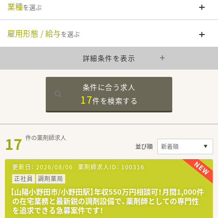
業種
を選ぶ
雇用形態 / 給与
を選ぶ
詳細条件を表示
条件に合う求人
17
件を
検索する
17
件の薬剤師求人
並び順
更新日：
2026/08/06
薬剤師求人ID：
100316
正社員
調剤薬局
【山陽小野田市/小野田駅】年収550万円相談可！月間1,000件
の在宅業務と最新鋭の調剤設備で、薬剤師としての専門性
を追求できる急募案件です！