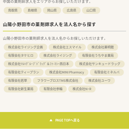
中国の薬剤師求人をエリアからお探しいただけます。
鳥取県
島根県
岡山県
広島県
山口県
山陽小野田市の薬剤師求人を法人名から探す
山陽小野田市の薬剤師求人を法人名からお探しいただけます。
株式会社ライジング企画
株式会社エスマイル
株式会社薬明館
有限会社タケヒロ
株式会社ライジング
有限会社うちやま薬局
株式会社ﾂﾙﾊｸﾞﾙｰﾌﾟﾄﾞﾗｯｸﾞ＆ﾌｧ-ﾏｼｰ西日本
株式会社サンキュードラッグ
有限会社ティープラン
株式会社MINI Pharmacy
有限会社ミネルバ
有限会社若草
フラワーブロスTMS株式会社
株式会社ユーワ
有限会社新生薬局
有限会社参輪
株式会社N・R
PAGE TOPへ戻る