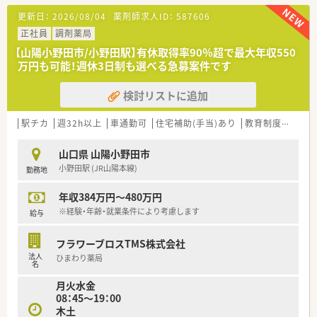
＜研修制度・教育体制＞
更新日：
2026/08/04
薬剤師求人ID：
587606
■各段階別の研修システムや定期的なセミナー・専属接遇インス
トラクター指導による接客サービスの徹底を行っています。
正社員
調剤薬局
■将来独立を考えている方への支援をするフランチャイズシス
【山陽小野田市/小野田駅】有休取得率90％超で最大年収550
テムを導入。勤続10年より相談可能です。
万円も可能！週休3日制も選べる急募案件です
独立希望の薬剤師の方は、薬局経営の勉強をしながら自分の思
い描いている薬局をつくることが出来ます。
検討リストに追加
＜法人特徴＞
当社は山口県を中心に広島や関東、九州に調剤薬局を展開してい
駅チカ
週32h以上
車通勤可
住宅補助(手当)あり
教育制度あり
る安定経営の企業です。
山口県をはじめ34店舗を展開し、地域・社会貢献にも積極的に取
山口県 山陽小野田市
り組んでおります。
小野田駅 (JR山陽本線)
勤務地
2020年には、山口県から男女がともに働きながら安心して子育
年収384万円～480万円
てできる雇用環境づくりをテーマとした「やまぐち子育て応援企
業」と「やまぐちイクメン応援企業」に登録されました。
※経験・年齢・就業条件により考慮します
給与
また、山口労働局から「子育てサポート企業」として「くるみん」
認定を受け、男女ともに働きやすい環境づくりに取り組んでいま
フラワーブロスTMS株式会社
す。
法人
ひまわり薬局
※育休取得率100％、復帰率100％（2022年度実績）
名
月火水金
30代の薬剤師を中心に20代～70代まで幅広い年齢層の方が活躍
08：45～19：00
しています。
木土