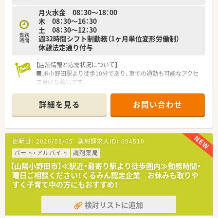
月火水金 08：30～18：00
【職場環境と雰囲気】
木 08：30～16：30
■平均年齢は45歳とベテランから中堅まで落ち着いた層が活躍
土 08：30～12：30
しており、困ったときも相談しやすい温かな雰囲気です。
勤務
週32時間シフト制勤務（1ヶ月単位変形労働制）
■3店舗間は車で30分圏内と近く連携が取りやすい環境で、電子
時間
休憩法定通り付与
薬歴などの最新ICTツールも全店舗で完備しています。
■事務スタッフや助手も複数名在籍しているため、薬剤師が本来
【店舗情報と応需状況について】
の対人業務に専念できるよう役割分担が明確な職場です。
■JR小野田駅より徒歩10分であり、車での通勤も可能なアクセ
ス良好な薬局です。
■主に近隣のクリニックから、内科、循環器などの処方箋を応需
しています。
詳細を見る
お問い合わせ
■処方箋枚数は1日平均50枚程度で、複数の薬剤師が協力して丁
寧に対応しています。
【業務内容】
更新日：
2026/08/05
薬剤師求人ID：
694510
■近隣のクリニックより内科、循環器などをメインに処方応需し
ています。
パート・アルバイト
調剤薬局
■処方箋枚数は約50枚/日程度です。
【山陽小野田市】≪駅近・最寄り駅より徒歩圏内≫勤務時間・
■週32時間勤務の募集です。土曜日の勤務は必須となります。3
曜日ご相談ください！くるみん認定企業 お休みも取りや
連休の取得もご相談可能です。
すく子育て中の方にもおすすめ！
【法人特徴について】
検討リストに追加
■山口県を中心に30店舗以上を展開し、地域社会への貢献を重
視する安定経営の企業です。