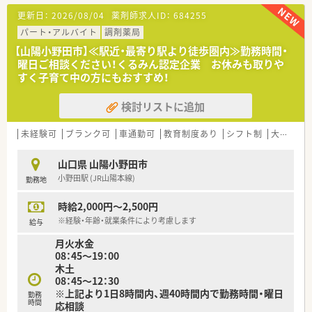
■処方箋枚数は約50枚/日程度です。
更新日：
2026/08/04
薬剤師求人ID：
684255
■教育体制・福利厚生が充実していますので未経験の方はもちろ
ん、子育て中の方やプライベートと両立してメリハリつけて働き
パート・アルバイト
調剤薬局
たい方にもおすすめの環境です。
【山陽小野田市】≪駅近・最寄り駅より徒歩圏内≫勤務時間・
曜日ご相談ください！くるみん認定企業 お休みも取りや
＜研修制度・教育体制＞
すく子育て中の方にもおすすめ！
■各段階別の研修システムや定期的なセミナー・専属接遇インス
トラクター指導による接客サービスの徹底を行っています。
検討リストに追加
■将来独立を考えている方への支援をするフランチャイズシス
テムを導入。勤続10年より相談可能です。
独立希望の薬剤師の方は、薬局経営の勉強をしながら自分の思
未経験可
ブランク可
車通勤可
教育制度あり
シフト制
大手チェーン以外
い描いている薬局をつくることが出来ます。
山口県 山陽小野田市
＜法人特徴＞
小野田駅 (JR山陽本線)
勤務地
当社は山口県を中心に広島や関東、九州に調剤薬局を展開してい
る安定経営の企業です。
時給2,000円～2,500円
山口県をはじめ34店舗を展開し、地域・社会貢献にも積極的に取
り組んでおります。
※経験・年齢・就業条件により考慮します
給与
月火水金
2020年には、山口県から男女がともに働きながら安心して子育
08：45～19：00
てできる雇用環境づくりをテーマとした「やまぐち子育て応援企
木土
業」と「やまぐちイクメン応援企業」に登録されました。
08：45～12：30
また、山口労働局から「子育てサポート企業」として「くるみん」
※上記より1日8時間内、週40時間内で勤務時間・曜日
認定を受け、男女ともに働きやすい環境づくりに取り組んでいま
勤務
時間
応相談
す。