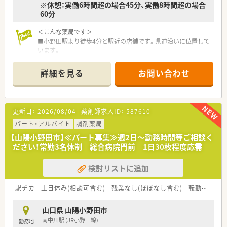
※休憩：実働6時間超の場合45分、実働8時間超の場合
※育休取得率100％、復帰率100％（2022年度実績）
60分
30代の薬剤師を中心に20代～70代まで幅広い年齢層の方が活躍
＜こんな薬局です＞
しています。
■小野田駅より徒歩4分と駅近の店舗です。県道沿いに位置して
います。
■認知症サポーターがいる薬局です。
詳細を見る
お問い合わせ
＜業務内容＞
■近隣のクリニックより内科、胃腸科、整形外科んなどをメイン
に処方応需しています。
■処方箋枚数は約80枚/日程度です。
更新日：
2026/08/04
薬剤師求人ID：
587610
■教育体制・福利厚生が充実していますので未経験の方はもちろ
ん、子育て中の方やプライベートと両立してメリハリつけて働き
パート・アルバイト
調剤薬局
たい方にもおすすめの環境です。
【山陽小野田市】≪パート募集≫週2日～勤務時間等ご相談く
ださい！常勤3名体制 総合病院門前 1日30枚程度応需
＜研修制度・教育体制＞
■各段階別の研修システムや定期的なセミナー・専属接遇インス
検討リストに追加
トラクター指導による接客サービスの徹底を行っています。
■将来独立を考えている方への支援をするフランチャイズシス
テムを導入。勤続10年より相談可能です。
駅チカ
土日休み(相談可含む)
残業なし(ほぼなし含む)
転勤なし
独立希望の薬剤師の方は、薬局経営の勉強をしながら自分の思
い描いている薬局をつくることが出来ます。
山口県 山陽小野田市
南中川駅 (JR小野田線)
勤務地
＜法人特徴＞