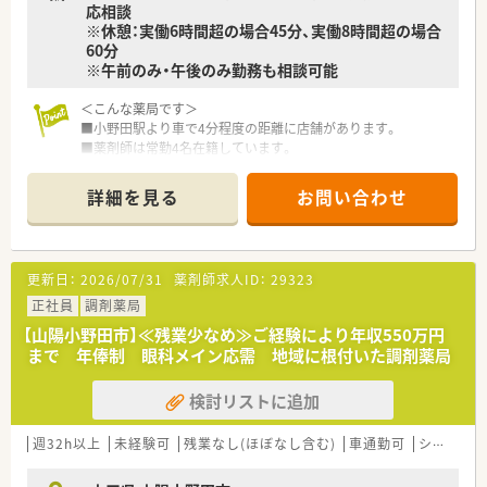
応相談
※休憩：実働6時間超の場合45分、実働8時間超の場合
60分
※午前のみ・午後のみ勤務も相談可能
＜こんな薬局です＞
■小野田駅より車で4分程度の距離に店舗があります。
■薬剤師は常勤4名在籍しています。
＜業務内容＞
詳細を見る
お問い合わせ
■近隣の診療所より内科や胃腸科などをメインに処方応需して
います。
■処方箋枚数は約60～65枚/日です。
更新日：
2026/07/31
薬剤師求人ID：
29323
＜研修制度＞
■現場の先輩薬剤師より指導を受けて頂きます。
正社員
調剤薬局
【山陽小野田市】≪残業少なめ≫ご経験により年収550万円
＜法人特徴＞
まで 年俸制 眼科メイン応需 地域に根付いた調剤薬局
■山口県宇部市に3店舗展開しております。
■民医連（全日本民主医療機関連合会）に加盟しています。
検討リストに追加
■全店舗統一の機材を導入しており、電子薬歴（グーコ）、散剤分
包機（ユヤマ）、全自動分包機（トーショー）ミスゼロ子がございま
すのでヒューマンエラーを防ぎながら、患者様との対人業務に専
週32h以上
未経験可
残業なし(ほぼなし含む)
車通勤可
シフト制
念できるようにしております。また、お薬のお渡し忘れやお会計
の間違いがないよう手元にカメラが映るようにしておりますの