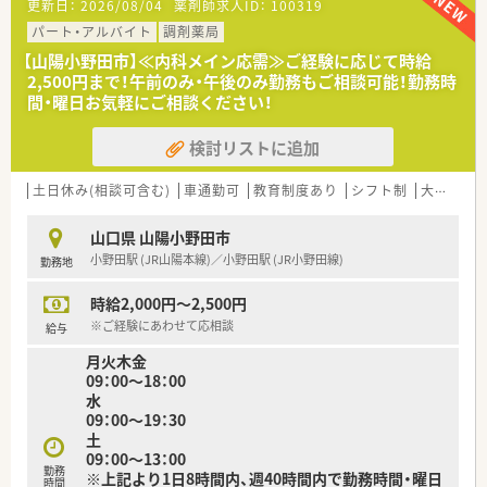
更新日：
2026/08/04
薬剤師求人ID：
100319
■今回は、店舗体制の維持・強化を目的とした、正社員募集とな
ります。
パート・アルバイト
調剤薬局
■患者様とのコミュニケーションを大切にし、丁寧な服薬指導が
【山陽小野田市】≪内科メイン応需≫ご経験に応じて時給
できる方を歓迎します。
2,500円まで！午前のみ・午後のみ勤務もご相談可能！勤務時
■協調性があり、スタッフと協力して働きやすい職場作りができ
間・曜日お気軽にご相談ください！
る方を求めています。
検討リストに追加
【法人特徴について】
■山口県を中心に30店舗以上を展開し、地域社会への貢献を重
視する安定経営の企業です。
土日休み(相談可含む)
車通勤可
教育制度あり
シフト制
大手チェーン以外
■「くるみん」認定や「イクメン応援企業」登録など、子育て支援
に積極的に取り組んでいます。
山口県 山陽小野田市
■有給休暇取得率は90％以上、育休復帰率は100％と、働きやす
小野田駅 (JR山陽本線)／小野田駅 (JR小野田線)
勤務地
さが数字にも表れています。
時給2,000円～2,500円
※ご経験にあわせて応相談
給与
月火木金
09：00～18：00
水
09：00～19：30
土
09：00～13：00
勤務
※上記より1日8時間内、週40時間内で勤務時間・曜日
時間