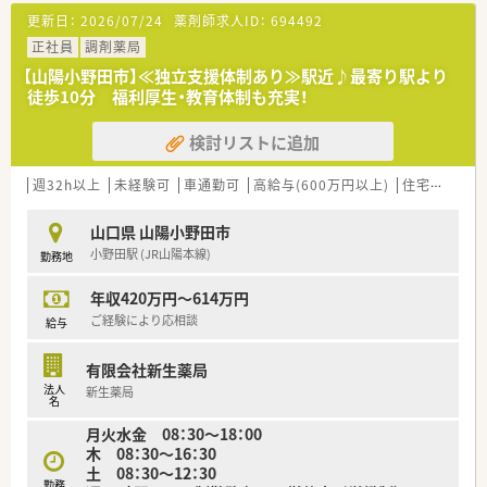
車にて行っております。（14日処方がメイン）
更新日：
2026/07/24
薬剤師求人ID：
694492
■門前ドクターの院長は2代目で関係性も非常に良好で往診同行
正社員
調剤薬局
もされています。
■残業は月平均5時間程度で1分単位で支給されております。
【山陽小野田市】≪独立支援体制あり≫駅近♪最寄り駅より
徒歩10分 福利厚生・教育体制も充実！
＜こんな方にもおすすめ＞
■フルタイム勤務が厳しく、仕事とご家庭を両立しながらバラン
検討リストに追加
スよく勤務したい方
■調剤未経験で基礎から学びたい方
週32h以上
未経験可
車通勤可
高給与(600万円以上)
住宅補助(手当)あり
■残業少なめでメリハリつけた働き方をしたい方
山口県 山陽小野田市
小野田駅 (JR山陽本線)
勤務地
年収420万円～614万円
ご経験により応相談
給与
有限会社新生薬局
法人
新生薬局
名
月火水金 08：30～18：00
木 08：30～16：30
土 08：30～12：30
勤務