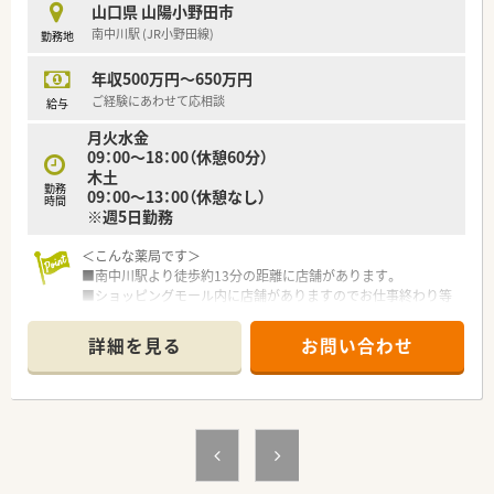
山口県 山陽小野田市
【こんな取り組みをしています】
南中川駅 (JR小野田線)
勤務地
■各地域の医師会や薬剤師会が主催する講演会への参加を推奨
しており、地域医療への貢献と自己研鑽を促します。
年収500万円～650万円
■九州山口薬学大会への参加も実施しており、広域的な医療情報
の収集や他施設の薬剤師との交流を深められます。
ご経験にあわせて応相談
給与
■大学や企業の講師を招いた社内研修を定期的に開催し、医薬品
月火水金
の知識だけでなく接遇マナーの向上にも努めます。
09：00～18：00（休憩60分）
木土
勤務
09：00～13：00（休憩なし）
時間
※週5日勤務
＜こんな薬局です＞
■南中川駅より徒歩約13分の距離に店舗があります。
■ショッピングモール内に店舗がありますのでお仕事終わり等
のお買い物も便利です♪
■薬剤師人数は常勤4名、パート1名です。
詳細を見る
お問い合わせ
＜業務内容＞
■皮膚科をメインに広域を処方応需しています。
■処方箋枚数は約80～120枚/日です。
＜研修制度＞
■現場の先輩薬剤師より指導を受けて頂きます。