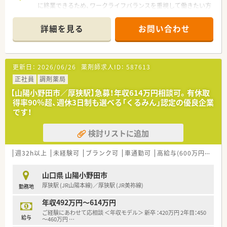
用して調剤薬のセットや訪問管理指導を行います。
に終業できるため、ワークライフバランスを重視して働きたい方
■2週間の長期処方箋がメインとなるため、一包化業務の監査や
にぴったりの環境ですよ。
スケジュール管理を丁寧かつ正確に遂行します。
詳細を見る
お問い合わせ
【店舗情報と応需状況について】
■南中川駅より徒歩9分の好立地で、近隣にある総合病院から多
岐にわたる科目の処方箋を1日平均40枚程度応需しています。
■精神科や泌尿器科、産婦人科など幅広い科目に触れることがで
更新日：
2026/06/26
薬剤師求人ID：
587613
き、薬剤師として総合的な知識を深めることが可能な環境です。
■地域でも珍しいドライブスルー調剤を導入しており、多様な患
正社員
調剤薬局
者様のニーズに対応しながら効率的な業務を実践している店舗
【山陽小野田市／厚狭駅】急募！年収614万円相談可。有休取
です。
得率90％超、週休3日制も選べる「くるみん」認定の優良企業
です！
【募集背景と求める人物像について】
■現在活躍中の正社員が海外留学へ出発するための欠員募集と
検討リストに追加
なっており、長期間にわたってチームに貢献できる方を求めてい
ます。
■総合病院門前という環境で、新しい知識を習得する意欲があ
週32h以上
未経験可
ブランク可
車通勤可
高給与(600万円以上)
り、周囲のスタッフと協力しながら働ける協調性のある方を歓迎
します。
山口県 山陽小野田市
■年齢層としては30代から40代を想定しており、現場をリード
厚狭駅 (JR山陽本線)／厚狭駅 (JR美祢線)
勤務地
しながら地域医療の一翼を担ってくださる方を募集しておりま
す。
年収492万円～614万円
ご経験にあわせて応相談 ＜年収モデル＞ 新卒 ：420万円 2年目：450
【法人特徴について】
給与
～460万円
…
■山陽小野田市や宇部市を中心に店舗展開を行っている法人で、