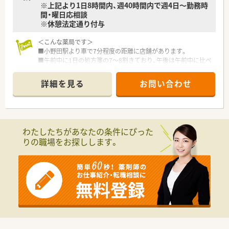
※上記より1日8時間内、週40時間内で週4日～勤務時
間・曜日応相談
※休憩法定通り付与
＜こんな薬局です＞
■小野田駅より車で7分程度の距離に店舗があります。
■午前中に1日の処方箋の7～8割きており、午後は午前中に比べ
ると処方箋は少ないです。
■投薬台は2箇所あり、待合室は6名程度座ることができます。
詳細を見る
お問い合わせ
■門前が18時に締めるため、基本的に18時以降の患者様は少な
く18時以降は片付け作業などがメインです。
■薬剤師 常勤1名、パート3名、事務2名です。
＜業務内容＞
わたしたちがあなたの条件にぴった
■近隣のクリニックより内科をメインに処方応需しています。
りの職場をお探しします。
■処方箋枚数は約40枚/日程度です。
＜研修制度＞
■現場の先輩薬剤師より指導を受けて頂きます。
＜法人特徴＞
■山陽小野田市に1店舗運営する調剤薬局です。
■1993年に門前が院外処方（医薬分業）に出されることになり、
新規で立ち上げた店舗になります。
■在宅医療（個人宅13名、施設30床を1箇所）を行っており、社用