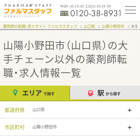
平日9：30-19：00 土日10：00-19：00
薬剤師の転職・求人サイト ファルマスタッフ
山口県
山陽小野田市
大手
山陽小野田市（山口県）の大
手チェーン以外
の薬剤師転
職・求人情報一覧
エリア
駅
で探す
から探す
都道府県
山口県
市区町村
山陽小野田市