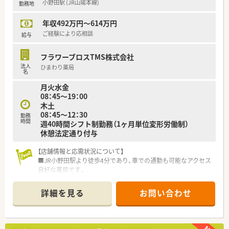
小野田駅 (JR山陽本線)
勤務地
■調剤業務だけでなく、教育事業やIT分野、家庭用医療機器の販
売など多角的な事業展開を行っている活気ある法人です。
年収492万円～614万円
■子育てサポート企業として「くるみん」認定を受けており、男
女問わず安心して家庭と仕事を両立できる文化が根付いていま
ご経験により応相談
給与
す。
フラワーブロスTMS株式会社
法人
ひまわり薬局
名
月火水金
08：45～19：00
木土
08：45～12：30
勤務
時間
週40時間シフト制勤務（1ヶ月単位変形労働制）
休憩法定通り付与
【店舗情報と応需状況について】
■JR小野田駅より徒歩4分であり、車での通勤も可能なアクセス
良好な薬局です。
■主に近隣のクリニックから、内科、胃腸科、整形外科などの処
方箋を応需しています。
詳細を見る
お問い合わせ
■処方箋枚数は1日平均80枚程度で、複数の薬剤師が協力して丁
寧に対応しています。
【募集背景と求める人物像について】