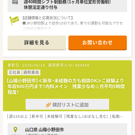
週40時間シフト制勤務（1ヶ月単位変形労働制）
時間
休憩法定通り付与
【店舗情報と応需状況について】
■JR小野田駅より徒歩10分であり、車での通勤も可能なアクセ
ス良好な薬局です。
■主に近隣のクリニックから、内科、循環器などの処方箋を応需
しています。
詳細を見る
お問い合わせ
■処方箋枚数は1日平均50枚程度で、複数の薬剤師が協力して丁
寧に対応しています。
【募集背景と求める人物像について】
更新日：
2026/06/18
薬剤師求人ID：
489449
■今回は、店舗体制の維持・強化を目的とした、正社員募集とな
ります。
正社員
調剤薬局
■患者様とのコミュニケーションを大切にし、丁寧な服薬指導が
【山陽小野田市】≪新卒・未経験の方も相談OK≫ご経験より
できる方を歓迎します。
年収600万円まで！内科メイン 残業少なめ☆月平均5時間
■協調性があり、スタッフと協力して働きやすい職場作りができ
程度！
る方を求めています。
検討リストに追加
【法人特徴について】
■山口県を中心に30店舗以上を展開し、地域社会への貢献を重
視する安定経営の企業です。
週32h以上
新卒可
未経験可
残業なし(ほぼなし含む)
転勤なし
■「くるみん」認定や「イクメン応援企業」登録など、子育て支援
に積極的に取り組んでいます。
山口県 山陽小野田市
■有給休暇取得率は90％以上、育休復帰率は100％と、働きやす