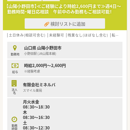
【山陽小野田市】≪ご経験により時給2,600円まで≫週4日～
＜法人特徴＞
勤務時間・曜日応相談 午前中のみ勤務もご相談可能！
■山陽小野田市・山口市・下関市に1店舗ずつ展開している調剤薬
局です。
検討リストに追加
■社長も薬剤師として現場でご活躍されています。
■週32時間の時短正社員の対応もあり、ライフイベントにあわ
せた勤務体制が整っています。
土日休み(相談可含む)
未経験可
残業なし(ほぼなし含む)
転勤なし
＜こんな方にもおすすめ＞
山口県 山陽小野田市
■地域に根付いた調剤薬局で働きたい方
小野田駅 (JR山陽本線)
勤務地
■残業少なめでメリハリをつけて働きたい方
時給2,000円～2,600円
※経験考慮
給与
有限会社ミネルバ
法人
スマイル薬局
名
月火水金
08：30～18：30
木
08：30～16：30
土
勤務
08：30～12：30
時間