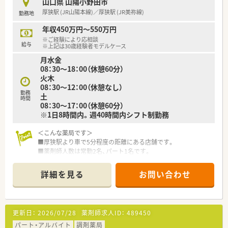
山口県 山陽小野田市
で薬剤師・事務員ともに安心して就業して頂けます。
厚狭駅 (JR山陽本線)／厚狭駅 (JR美祢線)
勤務地
■配食サービスが店舗に来られますのでお弁当が必要な方は事
前に申し出ることで店舗までお弁当やパンを届けて頂けます。
年収450万円～550万円
■会社全体として平均残業時間は10時間/月程度、年間休日110
※ご経験により応相談
～111日、有給休暇消化日数は平均9日、平均年齢45歳です。
給与
※上記は30歳経験者モデルケース
■2ヶ月に1回有給休暇の所得を推奨しており、3連休を取られる
月水金
方もいらっしゃいます。
08：30～18：00（休憩60分）
■地域支援体制加算も取得しており、ジェネリック比率も90％
火木
を超えております。
08：30～12：00（休憩なし）
勤務
土
＜こんな方にもおすすめ＞
時間
08：30～17：00（休憩60分）
■地域に根付いた薬局で地域医療に貢献したい方
※1日8時間内。週40時間内シフト制勤務
■オンとオフ切り替えてメリハリつけて勤務したい方
＜こんな薬局です＞
■厚狭駅より車で5分程度の距離にある店舗です。
■薬剤師人数は常勤2名、パート1名です。
＜業務内容＞
詳細を見る
お問い合わせ
■近隣クリニックより眼科をメインに、内科や小児科等幅広い処
方を応需しています。
■処方箋枚数は約80枚/日です。
更新日：
2026/07/28
薬剤師求人ID：
489450
＜研修制度＞
■現場の先輩薬剤師より指導を受けて頂きます。
パート・アルバイト
調剤薬局