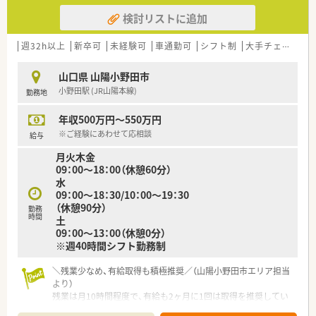
検討リストに追加
週32h以上
新卒可
未経験可
車通勤可
シフト制
大手チェーン以外
山口県 山陽小野田市
小野田駅 (JR山陽本線)
勤務地
年収500万円～550万円
※ご経験にあわせて応相談
給与
月火木金
09：00～18：00（休憩60分）
水
09：00～18：30/10：00～19：30
（休憩90分）
勤務
時間
土
09：00～13：00（休憩0分）
※週40時間シフト勤務制
＼残業少なめ、有給取得も積極推奨／（山陽小野田市エリア担当
より）
残業は月10時間程度で、有給も2ヶ月に1回は取得を推奨してい
ます。3連休を取ってリフレッシュする社員も多く、公私ともに