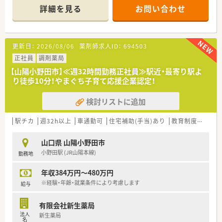
充実させたい方にぴったりの職場ですよ。
詳細を見る
お問い合わせ
【店舗情報と応需状況について】
■小野田駅から車で4分ほどの場所に位置しており、内科や胃腸
科など幅広い科目の処方箋をメインに受け付けています。
更新日：
2026/08/06
薬剤師求人ID：
694503
■1日あたりの処方箋枚数は50枚から60枚程度で、薬剤師は常勤
4名体制により落ち着いて業務に取り組める環境です。
正社員
調剤薬局
■在宅業務のウェイトが非常に大きいことが特徴で、月間1,000
【山陽小野田市】≪週32時間勤務正社員≫駅近・最寄り駅よ
件もの訪問対応を行い地域の健康を支えています。
り徒歩10分！やまぐち子育て応援企業認定！
【募集背景と求める人物像について】
検討リストに追加
■さらなる体制強化を目指して募集を行っており、特にラストの
時間帯まで勤務が可能な方を積極的に採用しています。
■30代から40代の経験豊富な方を求めており、将来的には管理
駅チカ
週32h以上
車通勤可
住宅補助(手当)あり
教育制度あり
薬剤師として店舗を牽引してくださる方を歓迎します。
■地域の方々との信頼関係を大切にしているため、明るい笑顔で
山口県 山陽小野田市
円滑なコミュニケーションを図れる方を募集しています。
小野田駅 (JR山陽本線)
勤務地
【法人特徴について】
年収384万円～480万円
■山口県内に密着して3店舗を展開しており、民医連に加盟する
ことで地域に根ざした公平な医療の提供を目指します。
※経験・年齢・就業条件により考慮します
給与
■全店舗で最新機材を統一して導入しており、全自動分包機や監
査システムを活用して業務の効率化を図っています。
有限会社新生薬局
■地域支援体制加算の取得やジェネリック普及率90％超など、
法人
新生薬局
質の高い経営を実践し地域医療に大きく貢献しています。
名