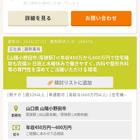
常に便利な場所に立地しています。
■近隣のクリニックより眼科をメインに、内科や小児科など幅広
い処方箋を1日約80枚応需します。
詳細を見る
お問い合わせ
■薬剤師は常勤2名とパート1名の体制で、協力し合いながら業
務に取り組める環境が整っています。
【募集背景と求める人物像について】
更新日：
2026/07/21
薬剤師求人ID：
188976
■今回は体制強化のための増員募集となり、将来的に管理薬剤師
として活躍いただける方を求めています。
正社員
調剤薬局
■地域に根差した薬局で、患者様一人ひとりと丁寧に向き合い信
【山陽小野田市/厚狭駅】≪年収450万から600万円で住宅補
頼関係を築ける方を歓迎します。
助も完備≫ 日祝と木曜休みで働きやすく、内科や整形外科
■チームワークを大切にし、周囲のスタッフと協調しながら円滑
等の専門性を深めてご活躍いただける環境
に店舗運営を行える方を募集します。
検討リストに追加
【法人特徴について】
■山口県内で山陽小野田市、山口市、下関市に各1店舗ずつ展開
する地域密着型の調剤薬局グループです。
駅チカ
週32h以上
車通勤可
高給与(600万円以上)
住宅補助(手当)あり
■社長自身も現役の薬剤師として現場に立っており、現場の状況
や社員の気持ちを深く理解しています。
山口県 山陽小野田市
■ライフステージの変化に合わせて、週32時間の時短正社員制
厚狭駅 (JR山陽本線)／厚狭駅 (JR美祢線)
勤務地
度を利用できるなど柔軟な対応が可能です。
年収450万円～600万円
【想定される業務内容】
■眼科や内科、小児科などの処方箋に基づく調剤、監査、服薬指
ご経験にあわせて応相談
給与
導といった一連の業務を担当します。