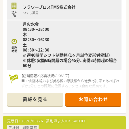
地域に根差した安定した経営基盤を誇っている薬局グループで
フラワーブロスTMS株式会社
す。
法人
つくし薬局
■社長自身も現役の薬剤師として現場に立っており、従業員の働
名
きやすさや意見を尊重する風通しの良い企業文化が根付いてい
月火水金
ます。
08：30～18：00
■勤続30年以上のスタッフが在籍するなど定着率が非常に高
木
く、腰を据えて長く働き続けたい方にとって最適な就業環境と言
08：30～16：30
えます。
土
勤務
08：30～12：30
【職場環境と雰囲気】
時間
※週40時間シフト制勤務（1ヶ月単位変形労働制）
■常勤薬剤師は30代の女性2名で構成されており、明るく活気の
※休憩：実働6時間超の場合45分、実働8時間超の場合
ある雰囲気の中で互いに相談し合いながら業務を進めていま
60分
す。
■50代のベテランパートスタッフも在籍しており、世代を超え
【店舗情報と応需状況について】
てサポートし合える環境があるため、中途入社の方も馴染みやす
■JR山陽本線および美祢線の厚狭駅から徒歩7分、車であればわ
いです。
ずか1分ほどの距離に位置するアクセス良好な薬局です。
■事務スタッフも複数名体制で配置されており、薬剤師が本来の
■主な応需科目は呼吸器科、内科、整形外科、消化器科、循環器科
専門業務に専念できるよう、店舗全体で連携を密に取っていま
と多岐にわたり、1日平均80枚の処方箋を受け付けています。
す。
詳細を見る
お問い合わせ
■薬剤師は40代のベテラン層を中心に男性1名、女性2名の計3名
が在籍しており、事務スタッフ2名と協力して運営しています。
【募集背景と求める人物像について】
更新日：
2026/06/26
薬剤師求人ID：
540103
■今回は欠員補充に伴う急募案件となっており、即戦力として現
場を支えていただける経験者の方を積極的に採用しておりま
正社員
調剤薬局