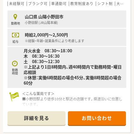
■「くるみん」認定や「イクメン応援企業」登録など、子育て支援
未経験可
ブランク可
車通勤可
教育制度あり
シフト制
大手チェーン以外
に積極的に取り組んでいます。
■有給休暇取得率は90％以上、育休復帰率は100％と、働きやす
山口県 山陽小野田市
さが数字にも表れています。
小野田駅 (JR山陽本線)
勤務地
時給2,000円～2,500円
※経験・年齢・就業条件により考慮します
給与
月火水金 08：30～18：00
木 08：30～16：30
土 08：30～12：30
※上記より1日8時間内、週40時間内で勤務時間・曜日
勤務
応相談
時間
※休憩：実働6時間超の場合45分、実働8時間超の場合
60分
＜こんな薬局です＞
■小野田駅より徒歩10分と駅近の店舗です。県道沿いに位置し
ています。
■認知症サポーターがいる薬局です。
詳細を見る
お問い合わせ
＜業務内容＞
■近隣のクリニックより内科、循環器などをメインに処方応需し
ています。