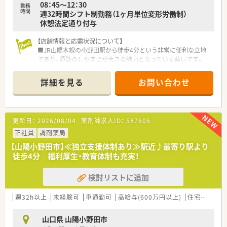
08：45～12：30
勤務
＜法人の取り組み＞
時間
週32時間シフト制勤務（1ヶ月単位変形労働制）
「有給休暇100％消化プロジェクト」
休憩法定通り付与
働き方改革における社員全員のワークライフバランス実現のた
めに発足しました。
【店舗情報と応需状況について】
達成した方にはギフトを送るなどして、男女ともにお休みも取り
■JR山陽本線の小野田駅から徒歩4分という非常に便利な立地
やすく、働きやすい環境づくりに取り組んでおります。
であり、通勤のしやすさが大きな魅力となっている薬局です。
■主な応需科目は内科や整形外科をはじめとする多科目で、1日
＜こんな方にもおすすめ＞
平均80枚程度の処方箋を安定して受け付けている環境です。
■ご家庭と両立しながらバランスよく勤務したい方
詳細を見る
お問い合わせ
■薬剤師は30代と60代の女性2名が在籍しており、事務スタッフ
■プライベートの時間もしっかり確保したい方
1名を含めた少人数の落ち着いた体制で業務を行っています。
【募集背景と求める人物像について】
更新日：
2026/08/04
薬剤師求人ID：
587605
■地域医療への貢献度をさらに高めるための増員募集となって
おり、即戦力として活躍いただける薬剤師の方を募集していま
正社員
調剤薬局
す。
【山陽小野田市】≪独立支援体制あり≫駅近♪最寄り駅より
■患者様一人ひとりに寄り添った丁寧な服薬指導ができる方や、
徒歩4分 福利厚生・教育体制も充実！
周囲のスタッフと円滑に連携が取れる方を求めています。
■正社員として腰を据えて働きたい方はもちろん、調剤経験を活
検討リストに追加
かして地域密着の環境で貢献したい方に最適な職場です。
【法人特徴について】
週32h以上
未経験可
車通勤可
高給与(600万円以上)
住宅補助(手当)あり
■山口県を拠点としながら広島や関東、九州まで30店舗以上の
広範なネットワークを展開している安定した経営基盤が強みで
山口県 山陽小野田市
す。