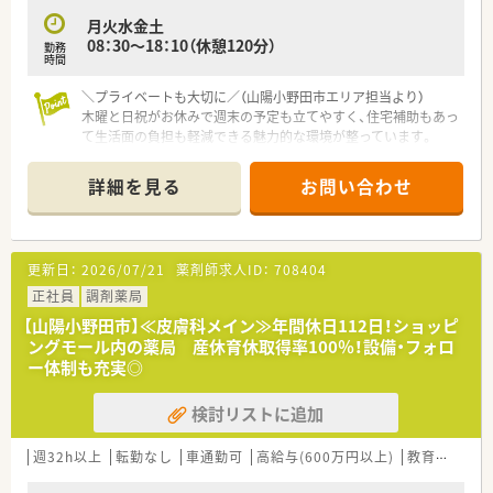
■管理薬剤師として、在庫管理やスタッフの指導・育成など、店
月火水金土
舗運営全般のマネジメントを行います。
08：30～18：10（休憩120分）
勤務
■患者様からの健康相談に応じるなど、地域のかかりつけ薬剤師
時間
としての役割も期待されています。
＼プライベートも大切に／（山陽小野田市エリア担当より）
木曜と日祝がお休みで週末の予定も立てやすく、住宅補助もあっ
て生活面の負担も軽減できる魅力的な環境が整っています。
＊------------------------------------------＊
詳細を見る
お問い合わせ
【店舗情報と応需状況について】
■厚狭駅から徒歩5分の通いやすい立地にあり、近隣医療機関か
ら内科や整形外科等の処方箋を応需しています。
■処方箋は1日平均50枚程度を受け付けており、花粉症等の繁忙
更新日：
2026/07/21
薬剤師求人ID：
708404
期には1日100枚程度になることもあります。
■耳鼻科やアレルギー科の処方箋も応需しており、幅広い疾患に
正社員
調剤薬局
対する専門的な知識を深く身につけられます。
【山陽小野田市】≪皮膚科メイン≫年間休日112日！ショッピ
ングモール内の薬局 産休育休取得率100％！設備・フォロ
【法人特徴について】
ー体制も充実◎
■山口県内に複数の調剤薬局を展開しており、安定した経営基盤
と充実したバックアップ体制が大きな強みです。
検討リストに追加
■店舗間で協力し合う体制が構築されており、急な欠勤やトラブ
ルの際にも近隣店舗からフォローに入れます。
■社員旅行やレクリエーション等の社内行事が定期的に開催さ
週32h以上
転勤なし
車通勤可
高給与(600万円以上)
教育制度あり
れており、社員同士の交流を深めやすい環境です。