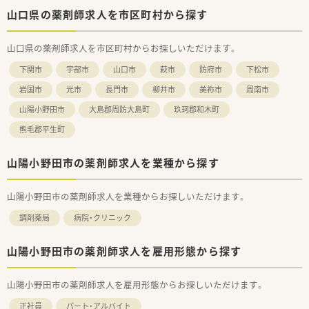
＜法人特徴＞
山口県の薬剤師求人を市区町村から探す
■1997年12月に1号店を開設し、現在東は岩国市から西は山陽
小野田市まで山口県の広域に10店舗展開（うち2店舗はドライブ
山口県の薬剤師求人を市区町村からお探しいただけます。
スルー可能店舗）している会社です。
■会社として機械にできることは機械に任せており、調剤業務の
下関市
宇部市
山口市
萩市
防府市
下松市
機械化を進めています。薬剤師が調剤業務にかかる時間を減ら
すことで、機械にはできない、患者様とのコミュニケ―ションや
岩国市
光市
長門市
柳井市
美祢市
周南市
在宅業務など地域の医療を支える一員として活躍できるにして
山陽小野田市
大島郡周防大島町
玖珂郡和木町
おります。※水剤分注機、錠剤散剤自動分包機、全自動錠剤分包
機、全自動散剤分包機、軟膏自動調剤機
熊毛郡平生町
■産前産後休業・育児休業は女性6名（取得率100％）、男性4名育
休（取得率100％）、育児休業から復帰率100％です。
山陽小野田市の薬剤師求人を業種から探す
■「子育てサポート企業」の証として「くるみんマーク」認定を取
得しております。
■ワークライフバランスも充実しており、年間平均の有給休暇取
山陽小野田市の薬剤師求人を業種からお探しいただけます。
得日数1人あたり11日、月1回ノー残業デーを設けております。
■福利厚生の一環としてOTC社員割引制度を設けております。
調剤薬局
病院・クリニック
■日本外来小児科学会や日本薬剤師会学術大会など参加実績も
ございます。研修会としては、薬剤師会研修会・WEBセミナー（メ
ーカー等）・医療安全対策研修（会社全体または店舗で実施）健康
山陽小野田市の薬剤師求人を雇用形態から探す
フェア（春と秋に開催）なども行っております。
■普段直接会う機会のないスタッフの交流の場として1年に1
山陽小野田市の薬剤師求人を雇用形態からお探しいただけます。
回、全店舗が集まって社内イベントを開催しています。
正社員
パート・アルバイト