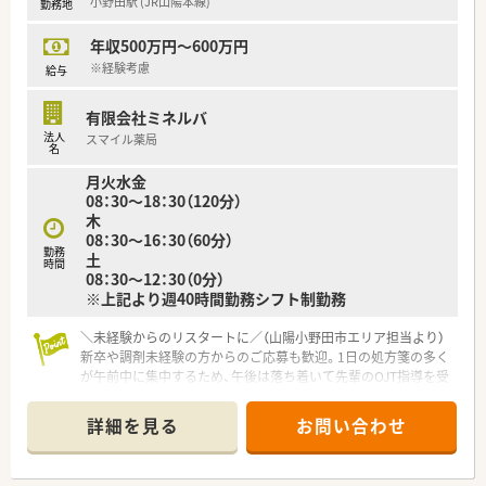
小野田駅 (JR山陽本線)
勤務地
さが数字にも表れています。
年収500万円～600万円
※経験考慮
給与
有限会社ミネルバ
法人
スマイル薬局
名
月火水金
08：30～18：30（120分）
木
08：30～16：30（60分）
勤務
土
時間
08：30～12：30（0分）
※上記より週40時間勤務シフト制勤務
＼未経験からのリスタートに／（山陽小野田市エリア担当より）
新卒や調剤未経験の方からのご応募も歓迎。1日の処方箋の多く
が午前中に集中するため、午後は落ち着いて先輩のOJT指導を受
けながら自分のペースで業務を覚えられます。
＊------------------------------------------＊
詳細を見る
お問い合わせ
【店舗情報と応需状況について】
■小野田駅より車で7分ほどの場所に位置しており、無料駐車場
完備のため毎日のマイカー通勤が非常に快適です。