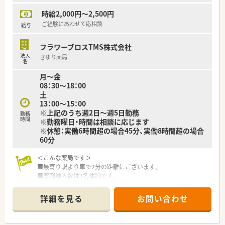
当社は山口県を中心に広島や関東、九州に調剤薬局を展開してい
時給2,000円～2,500円
る安定経営の企業です。
山口県をはじめ34店舗を展開し、地域・社会貢献にも積極的に取
ご経験にあわせて応相談
給与
り組んでおります。
フラワーブロスTMS株式会社
2020年には、山口県から男女がともに働きながら安心して子育
法人
さゆり薬局
てできる雇用環境づくりをテーマとした「やまぐち子育て応援企
名
業」と「やまぐちイクメン応援企業」に登録されました。
月～金
また、山口労働局から「子育てサポート企業」として「くるみん」
08：30～18：00
認定を受け、男女ともに働きやすい環境づくりに取り組んでいま
土
す。
13：00～15：00
※育休取得率100％、復帰率100％（2022年度実績）
※上記のうち週2日～週5日勤務
勤務
時間
※勤務曜日・時間は相談に応じます
30代の薬剤師を中心に20代～70代まで幅広い年齢層の方が活躍
※休憩：実働6時間超の場合45分、実働8時間超の場合
しています。
60分
＜こんな薬局です＞
■最寄り駅より車で2分の距離にございます。
■薬剤師人数は3名体制です。
＜業務内容＞
詳細を見る
お問い合わせ
■門前の病院より総合科目を応需しています。
■処方箋枚数は30枚/日程度です。