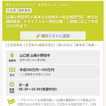
■近隣の西村内科医院より内科や消化器科の処方箋をメインに、
更新日：
2026/06/17
薬剤師求人ID：
39488
1日平均40枚ほどを安定して応需しています。
■1日の処方箋の7割から8割が午前中に集中するため、午後は比
正社員
調剤薬局
較的ゆとりを持って業務に取り組める環境です。
【山陽小野田市】≪基本土日祝休み≫総合病院門前 地元の
調剤薬局 ドライブスルー併設店舗 ご経験に応じて年収
【募集背景と求める人物像について】
550万円まで！
■正社員の退職に伴う欠員補充、および将来の世代交代を見据え
た組織体制強化のための大変貴重な急募案件です。
検討リストに追加
■自動分包機などの機械化が進んでいるため、新しいシステムに
柔軟に対応できる若い世代の方を求めています。
■外来業務から在宅医療まで前向きに挑戦でき、周囲のスタッフ
土日祝休み
土日休み(相談可含む)
週32h以上
新卒可
未経験可
と円滑に連携できる協調性のある方を募ります。
山口県 山陽小野田市
【法人特徴について】
南中川駅 (JR小野田線)
勤務地
■1993年の医薬分業開始と同時に新規立ち上げを行い、長年に
わたり地域に密着して運営を続ける調剤薬局です。
年収500万円～550万円
■門前ドクターとは設立当初から非常に良好な関係を維持して
おり、業務における疑義照会も大変スムーズです。
※ご経験等を考慮の上決定
給与
■経理や事務管理を担当する専任のスタッフが在籍しており、組
織としてクリーンな労務管理を徹底しています。
月～金
08：30～18：00（休憩90分）
勤務
【想定される業務内容】
時間
■処方箋に基づく外来調剤、監査、服薬指導をはじめ、地域包括
ケアに直結する在宅医療業務全般を担当します。
＼プライベートも充実可能！／（山陽小野田市エリア担当より）
■個人在宅13名、および30床の施設1箇所を対象に、社用車を使
残業代は10分単位で支給され、土日休みも相談可能です。18時