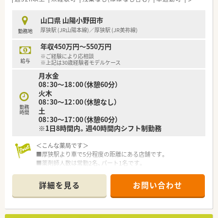
視する安定経営の企業です。
■「くるみん」認定や「イクメン応援企業」登録など、子育て支援
山口県 山陽小野田市
に積極的に取り組んでいます。
厚狭駅 (JR山陽本線)／厚狭駅 (JR美祢線)
勤務地
■有給休暇取得率は90％以上、育休復帰率は100％と、働きやす
さが数字にも表れています。
年収450万円～550万円
※ご経験により応相談
給与
※上記は30歳経験者モデルケース
月水金
08：30～18：00（休憩60分）
火木
08：30～12：00（休憩なし）
勤務
土
時間
08：30～17：00（休憩60分）
※1日8時間内。週40時間内シフト制勤務
＜こんな薬局です＞
■厚狭駅より車で5分程度の距離にある店舗です。
■薬剤師人数は常勤2名、パート1名です。
＜業務内容＞
詳細を見る
お問い合わせ
■近隣クリニックより眼科をメインに、内科や小児科等幅広い処
方を応需しています。
■処方箋枚数は約80枚/日です。