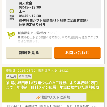
月火水金
08：45～19：00
木土
08：45～12：30
勤務
時間
週40時間シフト制勤務（1ヶ月単位変形労働制）
休憩法定通り付与
【店舗情報と応需状況について】
■JR小野田駅より徒歩4分であり、車での通勤も可能なアクセス
良好な薬局です。
■主に近隣のクリニックから、内科、胃腸科、整形外科などの処
方箋を応需しています。
詳細を見る
お問い合わせ
■処方箋枚数は1日平均80枚程度で、複数の薬剤師が協力して丁
寧に対応しています。
【募集背景と求める人物像について】
更新日：
2026/07/31
薬剤師求人ID：
29323
■今回は、店舗体制の維持・強化を目的とした、正社員募集とな
ります。
正社員
調剤薬局
■患者様とのコミュニケーションを大切にし、丁寧な服薬指導が
【山陽小野田市】≪残業少なめ≫ご経験により年収550万円
できる方を歓迎します。
まで 年俸制 眼科メイン応需 地域に根付いた調剤薬局
■協調性があり、スタッフと協力して働きやすい職場作りができ
る方を求めています。
検討リストに追加
【法人特徴について】
■山口県を中心に30店舗以上を展開し、地域社会への貢献を重
週32h以上
未経験可
残業なし(ほぼなし含む)
車通勤可
シフト制