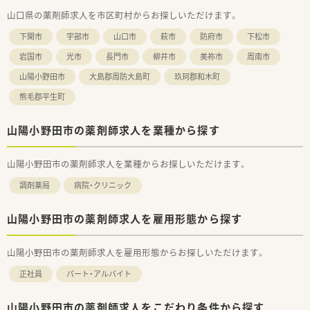
小野田市まで山口県の広域に10店舗展開（うち2店舗はドライブ
山口県の薬剤師求人を市区町村からお探しいただけます。
スルー可能店舗）している会社です。
■会社として機械にできることは機械に任せており、調剤業務の
下関市
宇部市
山口市
萩市
防府市
下松市
機械化を進めています。薬剤師が調剤業務にかかる時間を減ら
すことで、機械にはできない、患者様とのコミュニケ―ションや
岩国市
光市
長門市
柳井市
美祢市
周南市
在宅業務など地域の医療を支える一員として活躍できるにして
山陽小野田市
大島郡周防大島町
玖珂郡和木町
おります。※水剤分注機、錠剤散剤自動分包機、全自動錠剤分包
機、全自動散剤分包機、軟膏自動調剤機
熊毛郡平生町
■産前産後休業・育児休業は女性6名（取得率100％）、男性4名育
休（取得率100％）、育児休業から復帰率100％です。
山陽小野田市の薬剤師求人を業種から探す
■「子育てサポート企業」の証として「くるみんマーク」認定を取
得しております。
■ワークライフバランスも充実しており、年間平均の有給休暇取
山陽小野田市の薬剤師求人を業種からお探しいただけます。
得日数1人あたり11日、月1回ノー残業デーを設けております。
■福利厚生の一環としてOTC社員割引制度を設けております。
調剤薬局
病院・クリニック
■日本外来小児科学会や日本薬剤師会学術大会など参加実績も
ございます。研修会としては、薬剤師会研修会・WEBセミナー（メ
ーカー等）・医療安全対策研修（会社全体または店舗で実施）健康
山陽小野田市の薬剤師求人を雇用形態から探す
フェア（春と秋に開催）なども行っております。
■普段直接会う機会のないスタッフの交流の場として1年に1
山陽小野田市の薬剤師求人を雇用形態からお探しいただけます。
回、全店舗が集まって社内イベントを開催しています。
正社員
パート・アルバイト
＜こんな方にもおすすめ＞
■ご家庭と両立しながらバランスよく勤務したい方
■プライベートとメリハリをつけて勤務したい方
山陽小野田市の薬剤師求人をこだわり条件から探す