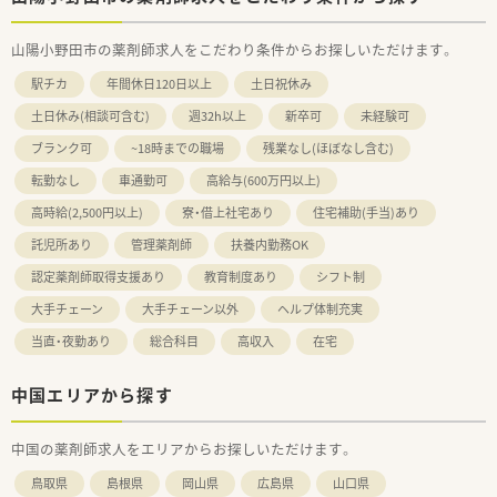
山陽小野田市の薬剤師求人をこだわり条件からお探しいただけます。
駅チカ
年間休日120日以上
土日祝休み
土日休み(相談可含む)
週32h以上
新卒可
未経験可
ブランク可
~18時までの職場
残業なし(ほぼなし含む)
転勤なし
車通勤可
高給与(600万円以上)
高時給(2,500円以上)
寮・借上社宅あり
住宅補助(手当)あり
託児所あり
管理薬剤師
扶養内勤務OK
認定薬剤師取得支援あり
教育制度あり
シフト制
大手チェーン
大手チェーン以外
ヘルプ体制充実
当直・夜勤あり
総合科目
高収入
在宅
中国エリアから探す
中国の薬剤師求人をエリアからお探しいただけます。
鳥取県
島根県
岡山県
広島県
山口県