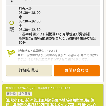
■社長自身も現役の薬剤師として現場に立っており、従業員の働
名
きやすさや意見を尊重する風通しの良い企業文化が根付いてい
月火水金
ます。
08：30～18：00
■勤続30年以上のスタッフが在籍するなど定着率が非常に高
木
く、腰を据えて長く働き続けたい方にとって最適な就業環境と言
08：30～16：30
えます。
土
勤務
08：30～12：30
【職場環境と雰囲気】
時間
※週40時間シフト制勤務（1ヶ月単位変形労働制）
■常勤薬剤師は30代の女性2名で構成されており、明るく活気の
※休憩：実働6時間超の場合45分、実働8時間超の場合
ある雰囲気の中で互いに相談し合いながら業務を進めていま
60分
す。
■50代のベテランパートスタッフも在籍しており、世代を超え
【店舗情報と応需状況について】
てサポートし合える環境があるため、中途入社の方も馴染みやす
■JR山陽本線および美祢線の厚狭駅から徒歩7分、車であればわ
いです。
ずか1分ほどの距離に位置するアクセス良好な薬局です。
■事務スタッフも複数名体制で配置されており、薬剤師が本来の
■主な応需科目は呼吸器科、内科、整形外科、消化器科、循環器科
専門業務に専念できるよう、店舗全体で連携を密に取っていま
と多岐にわたり、1日平均80枚の処方箋を受け付けています。
す。
詳細を見る
お問い合わせ
■薬剤師は40代のベテラン層を中心に男性1名、女性2名の計3名
が在籍しており、事務スタッフ2名と協力して運営しています。
【募集背景と求める人物像について】
更新日：
2026/06/26
薬剤師求人ID：
540103
■今回は欠員補充に伴う急募案件となっており、即戦力として現
場を支えていただける経験者の方を積極的に採用しておりま
正社員
調剤薬局
す。
【山陽小野田市】≪管理薬剤師募集≫地域密着型の調剤薬
■未経験やブランクがある方の相談も可能ですが、特に周辺店舗
局 年俸制☆年収580万円！眼科メイン応需 残業少なめ