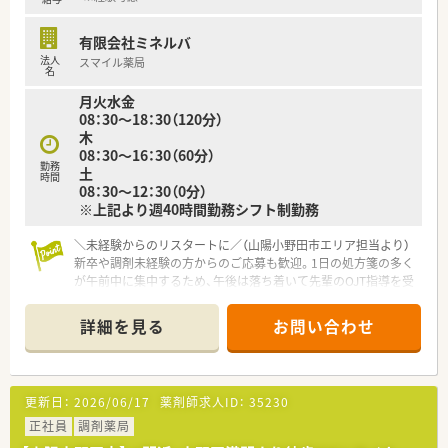
有限会社ミネルバ
法人
スマイル薬局
名
月火水金
08：30～18：30（120分）
木
08：30～16：30（60分）
勤務
土
時間
08：30～12：30（0分）
※上記より週40時間勤務シフト制勤務
＼未経験からのリスタートに／（山陽小野田市エリア担当より）
新卒や調剤未経験の方からのご応募も歓迎。1日の処方箋の多く
が午前中に集中するため、午後は落ち着いて先輩のOJT指導を受
けながら自分のペースで業務を覚えられます。
＊------------------------------------------＊
詳細を見る
お問い合わせ
【店舗情報と応需状況について】
■小野田駅より車で7分ほどの場所に位置しており、無料駐車場
完備のため毎日のマイカー通勤が非常に快適です。
■近隣の西村内科医院より内科や消化器科の処方箋をメインに、
更新日：
2026/06/17
薬剤師求人ID：
35230
1日平均40枚ほどを安定して応需しています。
■1日の処方箋の7割から8割が午前中に集中するため、午後は比
正社員
調剤薬局
較的ゆとりを持って業務に取り組める環境です。