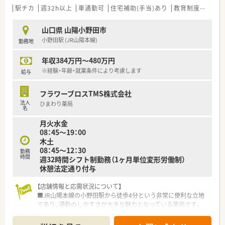
視する安定経営の企業です。
駅チカ
週32h以上
車通勤可
住宅補助(手当)あり
教育制度あり
■「くるみん」認定や「イクメン応援企業」登録など、子育て支援
に積極的に取り組んでいます。
山口県 山陽小野田市
■有給休暇取得率は90％以上、育休復帰率は100％と、働きやす
小野田駅 (JR山陽本線)
勤務地
さが数字にも表れています。
年収384万円～480万円
※経験・年齢・就業条件により考慮します
給与
フラワーブロスTMS株式会社
法人
ひまわり薬局
名
月火水金
08：45～19：00
木土
08：45～12：30
勤務
時間
週32時間シフト制勤務（1ヶ月単位変形労働制）
休憩法定通り付与
【店舗情報と応需状況について】
■JR山陽本線の小野田駅から徒歩4分という非常に便利な立地
であり、通勤のしやすさが大きな魅力となっている薬局です。
■主な応需科目は内科や整形外科をはじめとする多科目で、1日
平均80枚程度の処方箋を安定して受け付けている環境です。