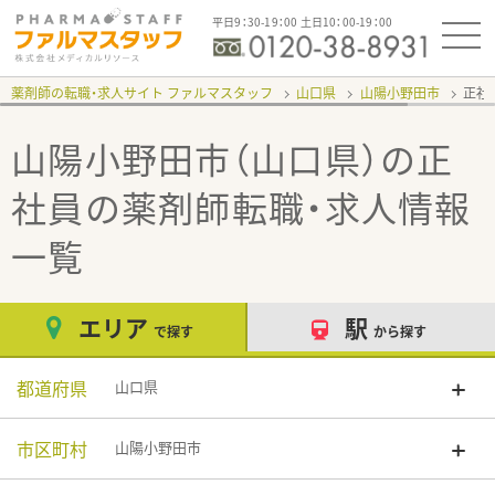
平日9：30-19：00 土日10：00-19：00
薬剤師の転職・求人サイト ファルマスタッフ
山口県
山陽小野田市
正社
山陽小野田市（山口県）の正
社員
の薬剤師転職・求人情報
一覧
エリア
駅
で探す
から探す
都道府県
山口県
市区町村
山陽小野田市