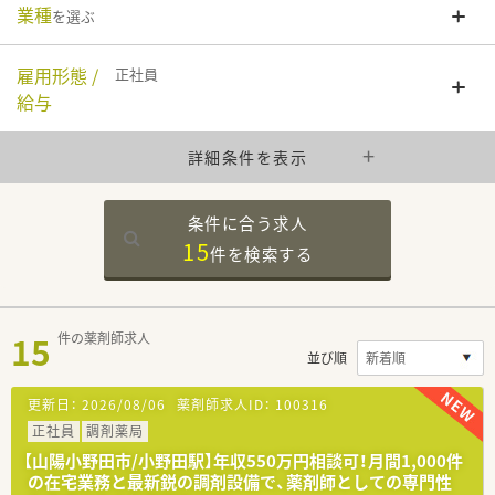
業種
を選ぶ
雇用形態 /
正社員
給与
詳細条件を表示
条件に合う求人
15
件を
検索する
15
件の薬剤師求人
並び順
更新日：
2026/08/06
薬剤師求人ID：
100316
正社員
調剤薬局
【山陽小野田市/小野田駅】年収550万円相談可！月間1,000件
の在宅業務と最新鋭の調剤設備で、薬剤師としての専門性