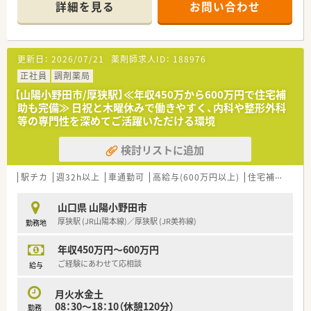
詳細を見る
お問い合わせ
■薬剤師は常勤2名とパート1名の体制で、協力し合いながら業
務に取り組める環境が整っています。
【募集背景と求める人物像について】
更新日：
2026/07/21
薬剤師求人ID：
188976
■今回は体制強化のための増員募集となり、将来的に管理薬剤師
として活躍いただける方を求めています。
正社員
調剤薬局
■地域に根差した薬局で、患者様一人ひとりと丁寧に向き合い信
【山陽小野田市/厚狭駅】≪年収450万から600万円で住宅補
頼関係を築ける方を歓迎します。
助も完備≫ 日祝と木曜休みで働きやすく、内科や整形外科
■チームワークを大切にし、周囲のスタッフと協調しながら円滑
等の専門性を深めてご活躍いただける環境
に店舗運営を行える方を募集します。
検討リストに追加
【法人特徴について】
■山口県内で山陽小野田市、山口市、下関市に各1店舗ずつ展開
する地域密着型の調剤薬局グループです。
駅チカ
週32h以上
車通勤可
高給与(600万円以上)
住宅補助(手当)あり
■社長自身も現役の薬剤師として現場に立っており、現場の状況
や社員の気持ちを深く理解しています。
山口県 山陽小野田市
■ライフステージの変化に合わせて、週32時間の時短正社員制
厚狭駅 (JR山陽本線)／厚狭駅 (JR美祢線)
勤務地
度を利用できるなど柔軟な対応が可能です。
年収450万円～600万円
【想定される業務内容】
■眼科や内科、小児科などの処方箋に基づく調剤、監査、服薬指
ご経験にあわせて応相談
給与
導といった一連の業務を担当します。
■管理薬剤師として、在庫管理やスタッフの指導・育成など、店
月火水金土
舗運営全般のマネジメントを行います。
08：30～18：10（休憩120分）
勤務