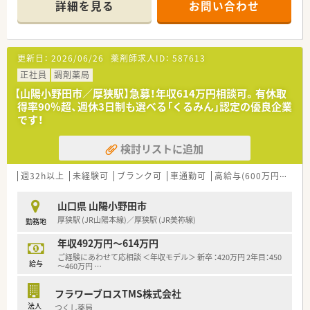
詳細を見る
お問い合わせ
【店舗情報と応需状況について】
■南中川駅より徒歩9分の好立地で、近隣にある総合病院から多
岐にわたる科目の処方箋を1日平均40枚程度応需しています。
■精神科や泌尿器科、産婦人科など幅広い科目に触れることがで
更新日：
2026/06/26
薬剤師求人ID：
587613
き、薬剤師として総合的な知識を深めることが可能な環境です。
■地域でも珍しいドライブスルー調剤を導入しており、多様な患
正社員
調剤薬局
者様のニーズに対応しながら効率的な業務を実践している店舗
【山陽小野田市／厚狭駅】急募！年収614万円相談可。有休取
です。
得率90％超、週休3日制も選べる「くるみん」認定の優良企業
です！
【募集背景と求める人物像について】
■現在活躍中の正社員が海外留学へ出発するための欠員募集と
検討リストに追加
なっており、長期間にわたってチームに貢献できる方を求めてい
ます。
■総合病院門前という環境で、新しい知識を習得する意欲があ
週32h以上
未経験可
ブランク可
車通勤可
高給与(600万円以上)
り、周囲のスタッフと協力しながら働ける協調性のある方を歓迎
します。
山口県 山陽小野田市
■年齢層としては30代から40代を想定しており、現場をリード
厚狭駅 (JR山陽本線)／厚狭駅 (JR美祢線)
勤務地
しながら地域医療の一翼を担ってくださる方を募集しておりま
す。
年収492万円～614万円
ご経験にあわせて応相談 ＜年収モデル＞ 新卒 ：420万円 2年目：450
【法人特徴について】
給与
～460万円
…
■山陽小野田市や宇部市を中心に店舗展開を行っている法人で、
地域に根差した安定した経営基盤を誇っている薬局グループで
フラワーブロスTMS株式会社
す。
法人
つくし薬局