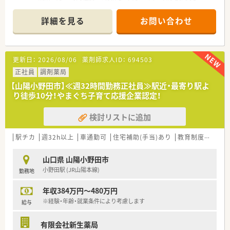
ます。3連休を取ってリフレッシュする社員も多く、公私ともに
充実させたい方にぴったりの職場ですよ。
詳細を見る
お問い合わせ
【店舗情報と応需状況について】
■小野田駅から車で4分ほどの場所に位置しており、内科や胃腸
科など幅広い科目の処方箋をメインに受け付けています。
更新日：
2026/08/06
薬剤師求人ID：
694503
■1日あたりの処方箋枚数は50枚から60枚程度で、薬剤師は常勤
4名体制により落ち着いて業務に取り組める環境です。
正社員
調剤薬局
■在宅業務のウェイトが非常に大きいことが特徴で、月間1,000
【山陽小野田市】≪週32時間勤務正社員≫駅近・最寄り駅よ
件もの訪問対応を行い地域の健康を支えています。
り徒歩10分！やまぐち子育て応援企業認定！
【募集背景と求める人物像について】
検討リストに追加
■さらなる体制強化を目指して募集を行っており、特にラストの
時間帯まで勤務が可能な方を積極的に採用しています。
■30代から40代の経験豊富な方を求めており、将来的には管理
駅チカ
週32h以上
車通勤可
住宅補助(手当)あり
教育制度あり
薬剤師として店舗を牽引してくださる方を歓迎します。
■地域の方々との信頼関係を大切にしているため、明るい笑顔で
山口県 山陽小野田市
円滑なコミュニケーションを図れる方を募集しています。
小野田駅 (JR山陽本線)
勤務地
【法人特徴について】
年収384万円～480万円
■山口県内に密着して3店舗を展開しており、民医連に加盟する
ことで地域に根ざした公平な医療の提供を目指します。
※経験・年齢・就業条件により考慮します
給与
■全店舗で最新機材を統一して導入しており、全自動分包機や監
査システムを活用して業務の効率化を図っています。
有限会社新生薬局
■地域支援体制加算の取得やジェネリック普及率90％超など、