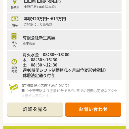
山口県 山陽小野田市
上・利益・店舗数共に業界トップクラスです。
小野田駅 (JR山陽本線)
勤務地
■年間で10店舗以上の新規出店を継続しており、新卒採用に関
しても中国地方で最も入社人数が多い法人です。薬剤師の平均
年収420万円～614万円
年齢は33歳です。
■調剤薬局部門で採用された薬剤師の業務は調剤業務（調剤・投
ご経験により応相談
給与
薬・監査・在宅）がメインとなり、レジ打ちなどはございません。
OTCについての知識も深まるためこれから必要な「マルチの
有限会社新生薬局
力」が身につきます。
法人
新生薬局
■セルフメディケーションの支援として、医療・保険・福祉・マタ
名
ニティ等、様々なテーマで健康セミナーを年間130回以上開催し
月火水金 08：30～18：00
ています。
木 08：30～16：30
■医療事務との業務分担を行い、薬剤師の業務負担軽減を行って
土 08：30～12：30
います。
勤務
週40時間シフト制勤務（1ヶ月単位変形労働制）
■近隣に店舗数が多く、フォロー体制も整っています。
時間
休憩法定通り付与
■働き方改革に沿って、有給休暇消化が促進されています。
■残業については「サービス残業」はございません。各店舗基本
【店舗情報と応需状況について】
的に残業は少ないため、調剤併設店でも18時半～19時までには
■JR小野田駅より徒歩10分であり、車での通勤も可能なアクセ
帰宅できる店舗がほとんどです。※繁忙期等は科目によって残
ス良好な薬局です。
業が発生してしまう可能性はございます。
■主に近隣のクリニックから、内科、循環器などの処方箋を応需
しています。
＜こんな方にもオススメ＞
詳細を見る
お問い合わせ
■処方箋枚数は1日平均50枚程度で、複数の薬剤師が協力して丁
■調剤の経験を積みつつ、OTCも学べる環境に身を置きたい方
寧に対応しています。
■生活スタイルに合わせて長く働きたい方
【募集背景と求める人物像について】