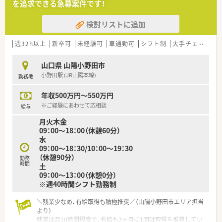
を追求できる急募案件です！
検討リストに追加
週32h以上
新卒可
未経験可
車通勤可
シフト制
大手チェーン以外
山口県 山陽小野田市
小野田駅 (JR山陽本線)
勤務地
年収500万円～550万円
※ご経験にあわせて応相談
給与
月火木金
09：00～18：00（休憩60分）
水
09：00～18：30/10：00～19：30
（休憩90分）
勤務
時間
土
09：00～13：00（休憩0分）
※週40時間シフト勤務制
＼残業少なめ、有給取得も積極推奨／（山陽小野田市エリア担当
より）
残業は月10時間程度で、有給も2ヶ月に1回は取得を推奨してい