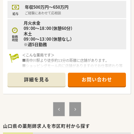
しており、地域医療への貢献と自己研鑽を促します。
年収500万円～650万円
■九州山口薬学大会への参加も実施しており、広域的な医療情報
の収集や他施設の薬剤師との交流を深められます。
ご経験にあわせて応相談
給与
■大学や企業の講師を招いた社内研修を定期的に開催し、医薬品
月火水金
の知識だけでなく接遇マナーの向上にも努めます。
09：00～18：00（休憩60分）
木土
勤務
09：00～13：00（休憩なし）
時間
※週5日勤務
＜こんな薬局です＞
■南中川駅より徒歩約13分の距離に店舗があります。
■ショッピングモール内に店舗がありますのでお仕事終わり等
のお買い物も便利です♪
■薬剤師人数は常勤4名、パート1名です。
詳細を見る
お問い合わせ
＜業務内容＞
■皮膚科をメインに広域を処方応需しています。
■処方箋枚数は約80～120枚/日です。
＜研修制度＞
■現場の先輩薬剤師より指導を受けて頂きます。
＜法人特徴＞
山口県の薬剤師求人を市区町村から探す
■1997年12月に1号店を開設し、現在東は岩国市から西は山陽