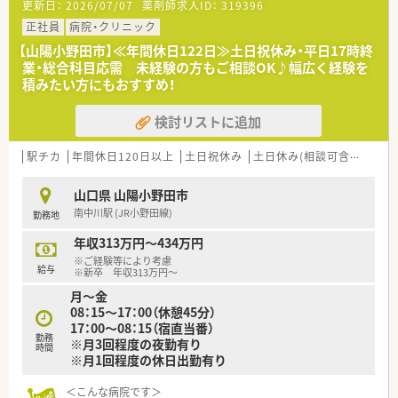
更新日：
2026/07/07
薬剤師求人ID：
319396
■今回は、店舗体制の維持・強化を目的とした、正社員募集とな
ります。
正社員
病院・クリニック
■患者様とのコミュニケーションを大切にし、丁寧な服薬指導が
【山陽小野田市】≪年間休日122日≫土日祝休み・平日17時終
できる方を歓迎します。
業・総合科目応需 未経験の方もご相談OK♪幅広く経験を
■協調性があり、スタッフと協力して働きやすい職場作りができ
積みたい方にもおすすめ！
る方を求めています。
検討リストに追加
【法人特徴について】
■山口県を中心に30店舗以上を展開し、地域社会への貢献を重
視する安定経営の企業です。
駅チカ
年間休日120日以上
土日祝休み
土日休み(相談可含む)
週3
■「くるみん」認定や「イクメン応援企業」登録など、子育て支援
に積極的に取り組んでいます。
山口県 山陽小野田市
■有給休暇取得率は90％以上、育休復帰率は100％と、働きやす
南中川駅 (JR小野田線)
勤務地
さが数字にも表れています。
年収313万円～434万円
※ご経験等により考慮
給与
※新卒 年収313万円～
月～金
08：15～17：00（休憩45分）
17：00～08：15（宿直当番）
勤務
※月3回程度の夜勤有り
時間
※月1回程度の休日出勤有り
＜こんな病院です＞