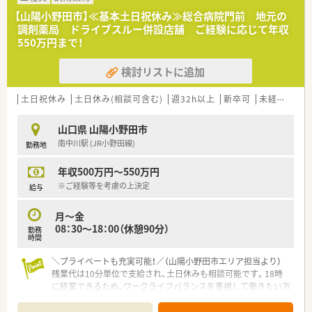
ながら効率的かつ正確な調剤を行っていただきます。
【山陽小野田市】≪基本土日祝休み≫総合病院門前 地元の
■将来的には管理薬剤師として、医薬品の在庫管理や店舗運営の
調剤薬局 ドライブスルー併設店舗 ご経験に応じて年収
マネジメント業務にも携わっていただく予定です。
550万円まで！
検討リストに追加
土日祝休み
土日休み(相談可含む)
週32h以上
新卒可
未経験可
山口県 山陽小野田市
南中川駅 (JR小野田線)
勤務地
年収500万円～550万円
※ご経験等を考慮の上決定
給与
月～金
08：30～18：00（休憩90分）
勤務
時間
＼プライベートも充実可能！／（山陽小野田市エリア担当より）
残業代は10分単位で支給され、土日休みも相談可能です。18時
に終業できるため、ワークライフバランスを重視して働きたい方
にぴったりの環境ですよ。