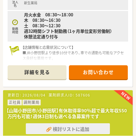
法人
新生薬局
質の高い経営を実践し地域医療に大きく貢献しています。
名
月火水金 08：30～18：00
【職場環境と雰囲気】
木 08：30～16：30
■平均年齢は45歳とベテランから中堅まで落ち着いた層が活躍
土 08：30～12：30
しており、困ったときも相談しやすい温かな雰囲気です。
勤務
週32時間シフト制勤務（1ヶ月単位変形労働制）
■3店舗間は車で30分圏内と近く連携が取りやすい環境で、電子
時間
休憩法定通り付与
薬歴などの最新ICTツールも全店舗で完備しています。
■事務スタッフや助手も複数名在籍しているため、薬剤師が本来
【店舗情報と応需状況について】
の対人業務に専念できるよう役割分担が明確な職場です。
■JR小野田駅より徒歩10分であり、車での通勤も可能なアクセ
ス良好な薬局です。
■主に近隣のクリニックから、内科、循環器などの処方箋を応需
しています。
詳細を見る
お問い合わせ
■処方箋枚数は1日平均50枚程度で、複数の薬剤師が協力して丁
寧に対応しています。
【業務内容】
更新日：
2026/08/04
薬剤師求人ID：
587606
■近隣のクリニックより内科、循環器などをメインに処方応需し
ています。
正社員
調剤薬局
■処方箋枚数は約50枚/日程度です。
【山陽小野田市/小野田駅】有休取得率90％超で最大年収550
■週32時間勤務の募集です。土曜日の勤務は必須となります。3
万円も可能！週休3日制も選べる急募案件です
連休の取得もご相談可能です。
検討リストに追加
【法人特徴について】
■山口県を中心に30店舗以上を展開し、地域社会への貢献を重