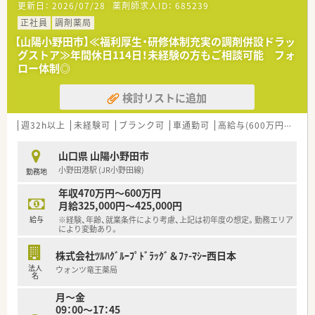
更新日：
2026/07/28
薬剤師求人ID：
685239
＜研修制度＞
■現場の先輩薬剤師より指導を受けて頂きます。
正社員
調剤薬局
【山陽小野田市】≪福利厚生・研修体制充実の調剤併設ドラッ
＜法人特徴＞
グストア≫年間休日114日！未経験の方もご相談可能 フォ
■山陽小野田市・山口市・下関市に1店舗ずつ展開している調剤薬
ロー体制◎
局です。
■社長も薬剤師として現場でご活躍されています。
検討リストに追加
■週32時間の時短正社員の対応もあり、ライフイベントにあわ
せた勤務体制が整っています。
週32h以上
未経験可
ブランク可
車通勤可
高給与(600万円以上)
＜こんな方にもおすすめ＞
■地域に根付いた調剤薬局で働きたい方
山口県 山陽小野田市
■残業少なめでメリハリをつけて働きたい方
小野田港駅 (JR小野田線)
勤務地
年収470万円～600万円
月給325,000円～425,000円
給与
※経験、年齢、就業条件により考慮、上記は初年度の想定。勤務エリア
により変動あり。
株式会社ﾂﾙﾊｸﾞﾙｰﾌﾟﾄﾞﾗｯｸﾞ＆ﾌｧ-ﾏｼｰ西日本
法人
ウォンツ竜王薬局
名
月～金
09：00～17：45