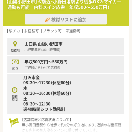
【山陽小野田市】≪駅近・小野田港駅より徒歩OK≫マイカ―
通勤も可能 内科メイン応需 年収500～550万円！
【募集背景と求める人物像について】
■正社員の退職に伴う欠員補充、および将来の世代交代を見据え
検討リストに追加
た組織体制強化のための大変貴重な急募案件です。
■自動分包機などの機械化が進んでいるため、新しいシステムに
柔軟に対応できる若い世代の方を求めています。
駅チカ
未経験可
ブランク可
車通勤可
■外来業務から在宅医療まで前向きに挑戦でき、周囲のスタッフ
と円滑に連携できる協調性のある方を募ります。
山口県 山陽小野田市
小野田港駅 (JR小野田線)
勤務地
【法人特徴について】
■1993年の医薬分業開始と同時に新規立ち上げを行い、長年に
年収500万円～550万円
わたり地域に密着して運営を続ける調剤薬局です。
■門前ドクターとは設立当初から非常に良好な関係を維持して
ご経験にあわせて応相談
給与
おり、業務における疑義照会も大変スムーズです。
月火水金
■経理や事務管理を担当する専任のスタッフが在籍しており、組
08：30～17：30（休憩60分）
織としてクリーンな労務管理を徹底しています。
木
08：30～16：30（休憩60分）
【想定される業務内容】
勤務
土
■処方箋に基づく外来調剤、監査、服薬指導をはじめ、地域包括
時間
08：30～12：30
ケアに直結する在宅医療業務全般を担当します。
週40時間シフト勤務制
■個人在宅13名、および30床の施設1箇所を対象に、社用車を使
用して調剤薬のセットや訪問管理指導を行います。
【店舗情報と応需状況について】
■2週間の長期処方箋がメインとなるため、一包化業務の監査や
■小野田港駅から徒歩で約8分の好立地にあり、近隣の村重医院
スケジュール管理を丁寧かつ正確に遂行します。
から内科の処方箋をメインに受け付けています。