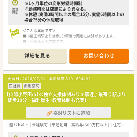
※1ヶ月単位の変形労働時間制
※勤務時間は店舗により異なる。
勤務
時間
※休憩：実働3時間以上の場合15分、実働6時間以上の
場合75分の休憩取得
＜こんな薬局です＞
■小野田港駅より徒歩6分程度の距離に店舗があります。
■土日祝休みの店舗です。
＜設備も充実＞
詳細を見る
お問い合わせ
■監査システムなどの調剤設備も導入しており、リスクマネジメ
ントも徹底しています。
機械化を進める事により、効率よいお仕事が可能となります。
更新日：
2026/07/24
薬剤師求人ID：
694492
＜業務内容＞
■広域からの処方を応需しています。
正社員
調剤薬局
【山陽小野田市】≪独立支援体制あり≫駅近♪最寄り駅より
＜研修制度＞
徒歩10分 福利厚生・教育体制も充実！
■充実した研修フォロー体制も好評です。
e-ラーニングの補助制度もあり資格取得に関しても会社から
検討リストに追加
のバックアップがございます。
＜法人特徴＞
週32h以上
未経験可
車通勤可
高給与(600万円以上)
住宅補助(手当)あり
■ツルハグループとして中国地方で業界最大規模のドラッグス
トア・調剤薬局を運営する企業です。ドラッグストアとして売