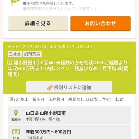
■薬剤師12名在籍しています。
■実務実習生も受け入れられている病院です。
■院内保育所もございます。
詳細を見る
お問い合わせ
＜業務内容＞
■調剤、監査、病棟業務、混注業務、持参薬鑑別、DI業務、カンファ
レンス参加、委員会活動など
更新日：
2026/06/18
薬剤師求人ID：
489449
＜研修制度＞
■現場の先輩薬剤師より指導を受けて頂きます。
正社員
調剤薬局
【山陽小野田市】≪新卒・未経験の方も相談OK≫ご経験より
＜法人特徴＞
年収600万円まで！内科メイン 残業少なめ☆月平均5時間
■総病床数313床（一般）の救急告示、機能評価機構認定病院で
程度！
す。
■ＮＳＴ・ＩＣＴ、がん薬物療法への参画チームもあり、チーム
検討リストに追加
医療に携わることができます。
■学会への出張費、研究等で使用できる一般研究費あります。
週32h以上
新卒可
未経験可
残業なし(ほぼなし含む)
転勤なし
＜こんな方にもおすすめ＞
■病院の幅広い業務に携わりたい方
山口県 山陽小野田市
■様々な処方に触れて学びたい方
小野田駅 (JR山陽本線)
勤務地
■新卒・病院未経験の方
■土日休み希望の方 など
年収500万円～600万円
※経験考慮
給与