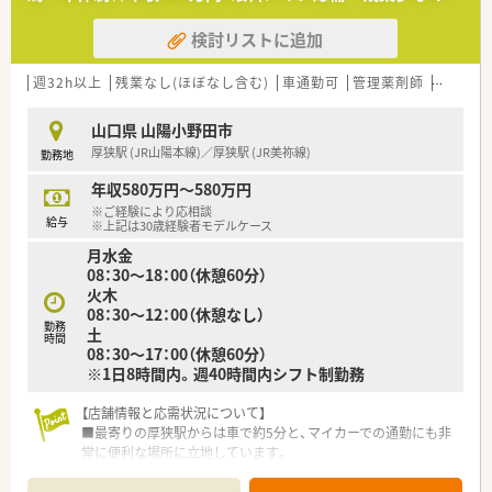
を含めた協力体制を大切にできる協調性のある方を求めていま
す。
検討リストに追加
■山陽小野田市の地域に根ざして長く働きたい方や、患者様との
フランクなコミュニケーションを大切にしたい方に最適な環境
です。
週32h以上
残業なし(ほぼなし含む)
車通勤可
管理薬剤師
シフト
【法人特徴について】
山口県 山陽小野田市
■山口県を中心に広島、関東、九州へと全国に30店舗以上を展開
厚狭駅 (JR山陽本線)／厚狭駅 (JR美祢線)
勤務地
しており、調剤のみならず教育や多角的な事業を行う安定企業で
す。
年収580万円～580万円
■山口労働局から「くるみん」認定を受けるなど、子育て応援企
※ご経験により応相談
業として男女共に働きやすい職場づくりを全社で推進していま
給与
※上記は30歳経験者モデルケース
す。
月水金
■将来的な独立を支援するフランチャイズシステムを導入して
08：30～18：00（休憩60分）
おり、勤続10年以上の薬剤師には薬局譲渡の相談も可能となり
火木
ます。
08：30～12：00（休憩なし）
勤務
土
時間
08：30～17：00（休憩60分）
※1日8時間内。週40時間内シフト制勤務
【店舗情報と応需状況について】
■最寄りの厚狭駅からは車で約5分と、マイカーでの通勤にも非
常に便利な場所に立地しています。
■近隣のクリニックより眼科をメインに、内科や小児科など幅広
い処方箋を1日約80枚応需します。