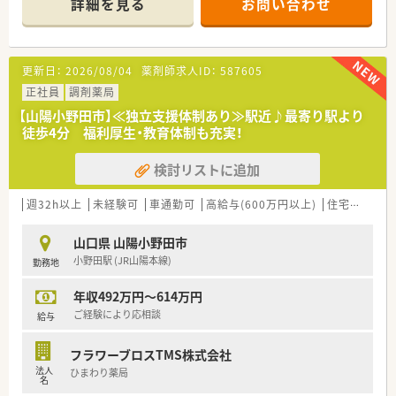
詳細を見る
お問い合わせ
■薬剤師は30代と60代の女性2名が在籍しており、事務スタッフ
1名を含めた少人数の落ち着いた体制で業務を行っています。
【募集背景と求める人物像について】
更新日：
2026/08/04
薬剤師求人ID：
587605
■地域医療への貢献度をさらに高めるための増員募集となって
おり、即戦力として活躍いただける薬剤師の方を募集していま
正社員
調剤薬局
す。
【山陽小野田市】≪独立支援体制あり≫駅近♪最寄り駅より
■患者様一人ひとりに寄り添った丁寧な服薬指導ができる方や、
徒歩4分 福利厚生・教育体制も充実！
周囲のスタッフと円滑に連携が取れる方を求めています。
■正社員として腰を据えて働きたい方はもちろん、調剤経験を活
検討リストに追加
かして地域密着の環境で貢献したい方に最適な職場です。
【法人特徴について】
週32h以上
未経験可
車通勤可
高給与(600万円以上)
住宅補助(手当)あり
■山口県を拠点としながら広島や関東、九州まで30店舗以上の
広範なネットワークを展開している安定した経営基盤が強みで
山口県 山陽小野田市
す。
小野田駅 (JR山陽本線)
勤務地
■調剤業務だけでなく、教育事業やIT分野、家庭用医療機器の販
売など多角的な事業展開を行っている活気ある法人です。
年収492万円～614万円
■子育てサポート企業として「くるみん」認定を受けており、男
女問わず安心して家庭と仕事を両立できる文化が根付いていま
ご経験により応相談
給与
す。
フラワーブロスTMS株式会社
法人
ひまわり薬局
名