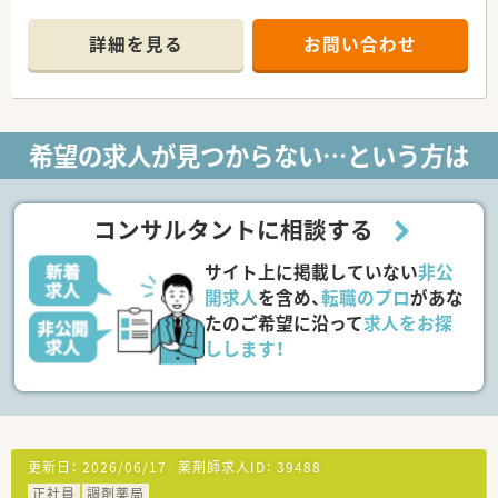
■1日あたりの処方箋応需枚数は約60枚となっており、患者様一
人ひとりと丁寧に向き合える業務量です。
詳細を見る
お問い合わせ
■現在は50代のベテラン薬剤師を含む常勤3名体制で、チームワ
ークを大切にしながら日々の業務に励んでいます。
【募集背景と求める人物像について】
■現在は社長が管理薬剤師を兼務していますが、経営業務に専念
希望の求人が見つからない…という方は
するため店舗を任せられる新たな人材を募ります。
■将来的に店舗責任者としてキャリアアップを目指したい、意欲
的で責任感のある方を積極的にお迎えします。
■周囲のスタッフと円滑に連携を図るためのコミュニケーショ
コンサルタントに相談する
ン能力を重視し、誠実に業務へ取り組める方を求めます。
サイト上に掲載していない
非公
【法人特徴について】
■山陽小野田市を中心に宇部市や長門市で計8店舗を運営してお
開求人
を含め、
転職のプロ
があな
り、地域に密着した医療提供を続けています。
たのご希望に沿って
求人をお探
■薬剤師の負担軽減と調剤過誤防止のため、全店にピッキングシ
しします！
ステムを導入するなど積極的なIT化を推進中です。
■かかりつけ手当の給与反映や自動車保険の補助制度など、従業
員の頑張りや生活を支える独自の制度が整っています。
【想定される業務内容】
■内科を中心とした処方箋に基づく調剤、監査、服薬指導といっ
更新日：
2026/06/17
薬剤師求人ID：
39488
た薬局内での基本的な薬剤師業務を担当します。
正社員
調剤薬局
■ピッキングシステム「ミスゼロ子」を活用し、安全性を確保し