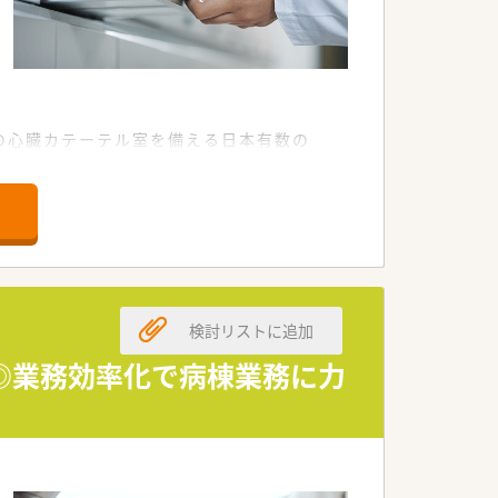
個の心臓カテーテル室を備える日本有数の
います。
ております。
す。
検討リストに追加
◎業務効率化で病棟業務に力