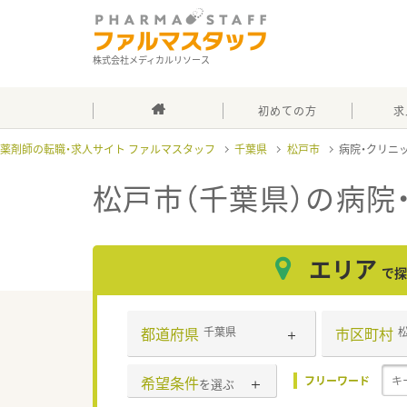
株式会社メディカルリソース
初めての方
求
薬剤師の転職・求人サイト ファルマスタッフ
千葉県
松戸市
病院・クリニ
松戸市（千葉県）の病院
エリア
で探
都道府県
市区町村
千葉県
希望条件
フリーワード
を選ぶ