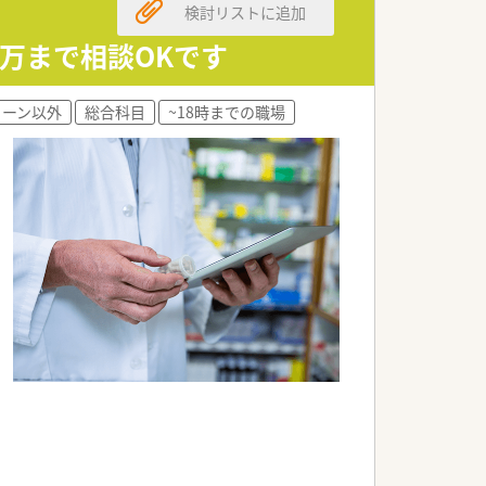
検討リストに追加
0万まで相談OKです
ェーン以外
総合科目
~18時までの職場