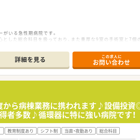
ターがいる急性期病院です。
心とした総合科目を扱っており、また重厚な9室の手術室と7
000例、心臓不整脈カテーテル治療約300例などの実績がござ
この求人に
国からの見学医師や外国人医師留学生の受け入れを積極的に行っ
詳細を見る
お問い合わせ
ております。
平均年齢も30代前半と若い世代を中心にご活躍されておりま
おり、病棟業務に取り組んでいます。
ットもあり、無菌調整の経験も可能です。
どの専門分野でも、多職種と協働し力を発揮しています。
年度から病棟業務に携われます♪設備投資
、地域の薬局や病院と合同で研修会を行っております。
取得者多数♪循環器に特に強い病院です！
り
教育制度あり
シフト制
当直・夜勤あり
総合科目