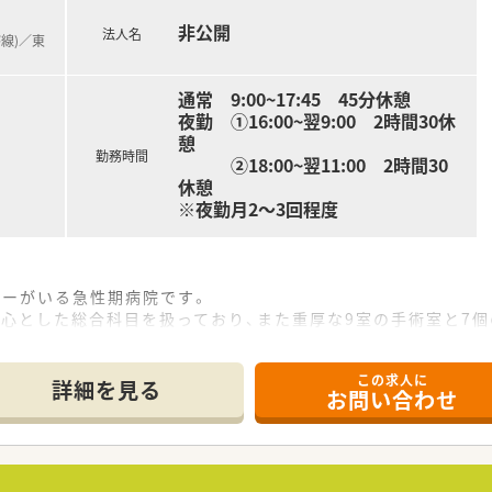
非公開
法人名
磐線)／東
通常 9:00~17:45 45分休憩
夜勤 ①16:00~翌9:00 2時間30休
憩
勤務時間
②18:00~翌11:00 2時間30
休憩
※夜勤月2～3回程度
クターがいる急性期病院です。
中心とした総合科目を扱っており、また重厚な9室の手術室と7
000例、心臓不整脈カテーテル治療約300例などの実績がござ
この求人に
国からの見学医師や外国人医師留学生の受け入れを積極的に行っ
詳細を見る
お問い合わせ
ております。
平均年齢も30代前半と若い世代を中心にご活躍されておりま