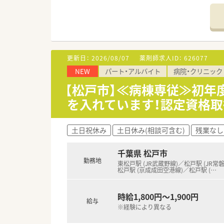
・MRIを導入しており、地域ク
・車での通勤が可能です。
・夜勤勤務はございません。
≪業務内容≫
・薬剤師は常勤3名、非常勤1名
更新日：
2026/08/07
薬剤師求人ID：
626077
・30代の薬剤師様が多く、子育
NEW
パート・アルバイト
病院・クリニック
・調剤、注射剤セットの他、病棟
・外来は100％院外のため、病
【松戸市】≪病棟専従≫初
・高齢の患者様が中心となります
を入れています！認定資格
・白衣はケーシータイプのものと
《こんな方にオススメ》
土日祝休み
土日休み(相談可含む)
残業なし
・病棟業務など病院薬剤師とし
・病院内での業務に専念したい方
千葉県 松戸市
・車通勤されたい方。
勤務地
東松戸駅 (JR武蔵野線)／松戸駅 (JR常
松戸駅 (京成成田空港線)／松戸駅 (
…
時給1,800円～1,900円
給与
※経験により異なる