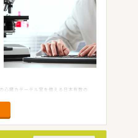
個の心臓カテーテル室を備える日本有数の
います。
ております。
す。