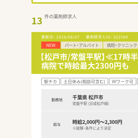
件の薬剤師求人
13
更新日：
2026/08/07
薬剤師求人ID：
322589
NEW
パート・アルバイト
病院・クリニック
【松戸市/常盤平駅】≪17
病院で時給最大2300円も
駅チカ
土日休み(相談可含む)
Ｗワーク可
千葉県 松戸市
勤務地
常盤平駅 (京成松戸線)
時給2,000円～2,300円
給与
※経験・条件により決定