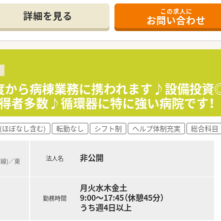
リニックからの検査依頼も受け付けております。
この求人に
詳細を見る
お問い合わせ
で協力し合いながら勤務しております。
てと両立されている方も多くおります。
業務にも取り組んでおります。
棟内での業務に専念できます。基本、院外薬局からの連絡はござい
年度から病棟業務に携われます♪設備投資
。
取得者多数♪循環器に特に強い病院です！
なり、動きやすいです。
(ほぼなし含む)
転勤なし
シフト制
ヘルプ体制充実
総合科目
ての経験を積みたい方。
。
非公開
法人名
磐線)／東
月火水木金土
9:00～17:45（休憩45分）
勤務時間
うち週4日以上