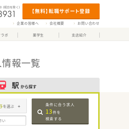
00
（祝日を除く）
【無料】転職サポート登録
企業の皆様へ
会社概要
お問い合わせ
マラボ
薬学生
支店紹介
人情報一覧
駅
から探す
条件に合う求人
与
を選ぶ
13
件を
検索する