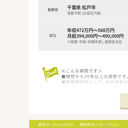
千葉県 松戸市
勤務地
常盤平駅 (京成松戸線)
年収472万円～588万円
月給394,000円～490,000円
給与
※経験・年齢・前職考慮し面接後決定
≪こんな病院です＞
■開院から30年以上の病院です
■回復期病院として、外来診療
■グループ内の通所デイケア、
■施設内は明るくきれい病院で
■草津や大洗に保養所あり、無
■定時が17時半です。メリハリ
≪業務内容≫
■入院患者様の調剤、監査、服薬
更新日：
2026/08/07
薬剤師求人ID：
173224
■医薬品管理、医薬品情報管理