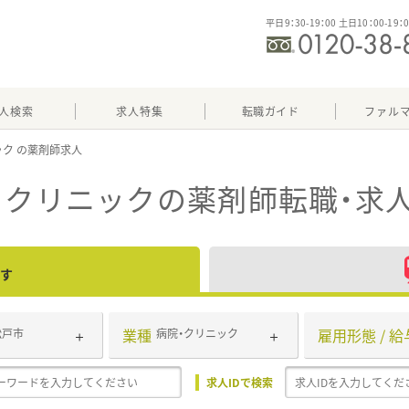
平日9：30-19：00 土日10：00-19：
人検索
求人特集
転職ガイド
ファル
ック
・クリニック
の薬剤師転職・求
す
業種
雇用形態 / 給
松戸市
病院・クリニック
求人IDで検索