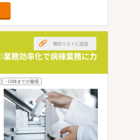
検討リストに追加
ません。
◎業務効率化で病棟業務に力
~18時までの職場