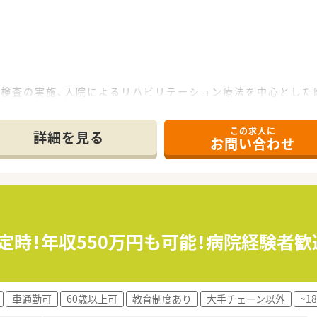
。
や検査の実施、入院によるリハビリテーション療法を中心とした
訪問リハビリテーション、訪問看護施設と連携し在宅復帰に向け
す。調剤室も広く、気持ちよくお仕事ができます。
この求人に
料で宿泊が可能です。
詳細を見る
お問い合わせ
をつけてご勤務できます。
も広く、気持ちよくお仕事ができます
指導
分定時！年収550万円も可能！病院経験
車通勤可
60歳以上可
教育制度あり
大手チェーン以外
~1