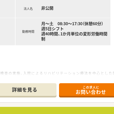
非公開
法人名
月～土 08:30～17:30（休憩60分）
週5日シフト
勤務時間
週40時間、1か月単位の変形労働時間
制
。
や検査の実施、入院によるリハビリテーション療法を中心とした
訪問リハビリテーション、訪問看護施設と連携し在宅復帰に向け
す。調剤室も広く、気持ちよくお仕事ができます。
この求人に
料で宿泊が可能です。
詳細を見る
お問い合わせ
をつけてご勤務できます。
指導