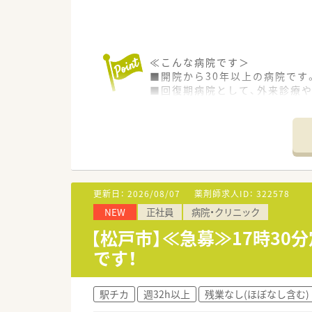
≪こんな病院です＞
■開院から30年以上の病院です
■回復期病院として、外来診療
■グループ内の通所デイケア、
■施設内は明るくきれい病院で
■草津や大洗に保養所あり、無
■定時が17時半です。メリハリ
■とてもきれいな病院で調剤室
■定着率も◎
更新日：
2026/08/07
薬剤師求人ID：
322578
NEW
正社員
病院・クリニック
≪業務内容≫
■入院患者様の調剤、監査、服薬
【松戸市】≪急募≫17時30
■医薬品管理、医薬品情報管理
です！
■各種委員会活動
駅チカ
週32h以上
残業なし(ほぼなし含む)