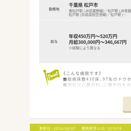
千葉県 松戸市
勤務地
東松戸駅 (JR武蔵野線)／松戸駅 (JR常
松戸駅 (京成成田空港線)／松戸駅 (
…
年収450万円～520万円
月給300,000円～346,667円
給与
※経験により異なる
《こんな病院です》
■総病床数430床、97名のド
■現在は心臓内科、心臓外科を
治療施設となります。
■年間で心臓カテーテル検査約7
■教育にも力を入れており、外
《薬剤部について》
■35名ほどの薬剤師が活躍され
毎年新卒も採用され、薬剤部の
更新日：
2026/08/07
薬剤師求人ID：
527074