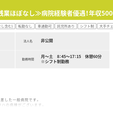
&残業ほぼなし≫病院経験者優遇！年収50
なし含む)
転勤なし
車通勤可
託児所あり
シフト制
大手チ
非公開
法人名
月～土 8：45～17：15 休憩60分
勤務時間
※シフト制勤務
根差した一般病院です。
期リハの病棟がございます。
が、特に消化器、循環器のドクターが多くいらっしゃいます。