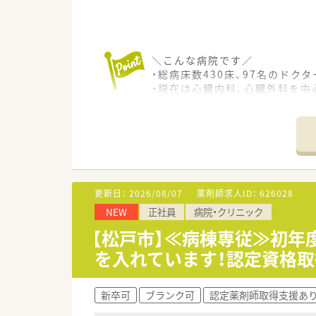
＼こんな病院です／
・総病床数430床、97名のドク
・現在は心臓内科、心臓外科を中
治療施設となります。
・年間で心臓カテーテル検査約7
・教育にも力を入れており、外
＼薬剤部の状況／
・35名ほどの薬剤師が活躍され
毎年新卒も採用され、薬剤部の
更新日：
2026/08/07
薬剤師求人ID：
626028
・すべての病棟に専任の薬剤師が
NEW
正社員
病院・クリニック
クリーンベンチ、安全キャビネ
・ICT・NST・糖尿病チームな
【松戸市】≪病棟専従≫初
・薬薬連携にも力を入れており
を入れています！認定資格
新卒可
ブランク可
認定薬剤師取得支援あ