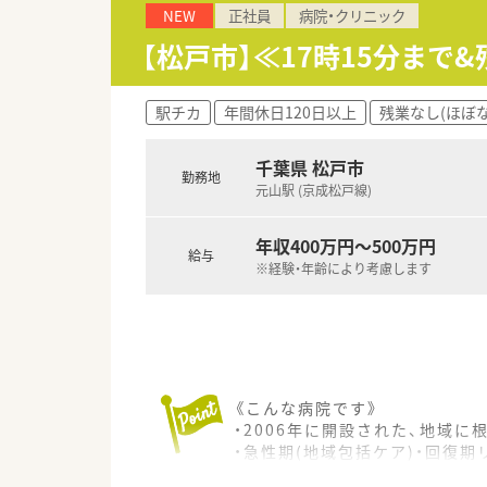
NEW
正社員
病院・クリニック
■各種委員会活動
【松戸市】≪17時15分まで
駅チカ
年間休日120日以上
残業なし(ほぼ
千葉県 松戸市
勤務地
元山駅 (京成松戸線)
年収400万円～500万円
給与
※経験・年齢により考慮します
《こんな病院です》
・2006年に開設された、地域に
・急性期(地域包括ケア)・回復
・様々な科目を診療しております