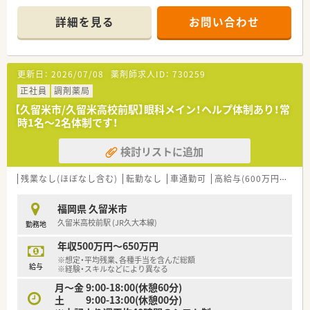
■主な応需処方箋は耳鼻咽喉科のもので、1日あたり平均で40枚
から60枚程度をコンスタントに受け付けています。
詳細を見る
お問い合わせ
■薬剤師は常勤2名、医療事務は1名が在籍しており、互いに協力
し合える安定した人員体制で業務を行っています。
【募集背景と求める人物像について】
更新日：
2026/07/08
薬剤師求人ID：
730259
■今後のさらなるサービス拡充と、より質の高い医療提供体制を
整えるため、今回新たに薬剤師を増員募集します。
正社員
調剤薬局
■調剤業務の経験がない方や、実務からしばらく離れていたブラ
【久留米市/久留米高校前駅】眼科メイン！ヘルプ体制あり！常
ンクがある方でも、安心してご応募いただけます。
時1名～2名体制です！
■来局される患者様の約4割が小児ですので、お子様への対応に
苦手意識がなく、温かく接することができる方を歓迎します。
検討リストに追加
【想定されるキャリアイメージ】
■将来的には、複数の店舗をマネジメントするエリア課長職な
残業なし(ほぼなし含む)
転勤なし
車通勤可
高給与(600万円以上)
ど、管理職へのキャリアアップを目指すことが可能です。
■福岡エリアには在宅医療を専門とする薬剤師が在籍しており、
福岡県 久留米市
在宅分野へ安心してチャレンジできる体制があります。
久留米高校前駅 (JR久大本線)
勤務地
■e-Learningや定期的な研修会を通じて常に最新の知識を学
び、専門薬剤師や認定薬剤師として活躍できます。
年収500万円～650万円
※想定・平均残業、各種手当を含んだ総額
【想定されるモデル年収】
給与
※経験・スキルなどにより異なる
■これまでのご経験や前職の給与などを最大限に考慮し、年収
月～金 9:00-18:00(休憩60分)
450万円から550万円の範囲で給与を決定します。
土 9:00-13:00(休憩00分)
■年1回の昇給機会が設けられており、日々の頑張りや実績が給