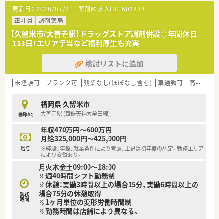
■施設や居宅の在宅業務にも注力しており、幅広い業務経験を積
■採用担当者も非常にフランクな人柄であり、堅苦しさを感じる
更新日：
2026/07/21
薬剤師求人ID：
602838
むことが可能な環境となっています。
ことなくリラックスして面接や日々の相談ができる雰囲気で
■薬剤師は正社員6名とパート1名、事務4名が在籍し、チームワ
正社員
す。
調剤薬局
ーク良く業務をこなしています。
■全体的に温和で協力的なスタッフが多く在籍しており、困った
【久留米市/大善寺駅】ドラッグストア調剤併設◎年間休日
ことがあればすぐに助け合えるチームワークの良さが自慢で
113日！エリア手当など福利厚生も充実
【募集背景と求める人物像について】
す。
■体制強化とさらなる事業拡大を見据えた人員増員のため、新た
検討リストに追加
な正社員薬剤師を募集しています。
■患者様に対して親身な対応ができ、チームワークを大切にしな
がら業務を行える方を求めています。
未経験可
ブランク可
残業なし(ほぼなし含む)
車通勤可
高給与(600万円以上)
■スキルアップに対して前向きで、新しい業務や在宅分野にも積
極的に挑戦できる方を歓迎します。
福岡県 久留米市
大善寺駅 (西鉄天神大牟田線)
勤務地
【法人特徴について】
■創立30年の歴史を持ち、久留米市を中心に計4店舗の薬局を展
年収470万円～600万円
開している安定企業です。
月給325,000円～425,000円
■社長は温和な女性薬剤師で、風通しが良く従業員目線の働きや
給与
※経験、年齢、就業条件により考慮、上記は初年度の想定。勤務エリア
すい職場環境が整っています。
により変動あり。
■完全週休2日制を導入しており、従業員の定着率が高く長期勤
月火木金土09:00～18:00
続者が多数在籍しています。
※週40時間シフト勤務制
※休憩：実働3時間以上の場合15分、実働6時間以上の
【こんな方にオススメ】
場合75分の休憩取得
勤務
■残業の少ない環境で、プライベートや家庭との両立を図りなが
時間
※1ヶ月単位の変形労働時間制
ら働きたい方に最適です。
※勤務時間は店舗により異なる。
■手厚い社宅制度を利用して、固定費を抑えながら高収入を得た