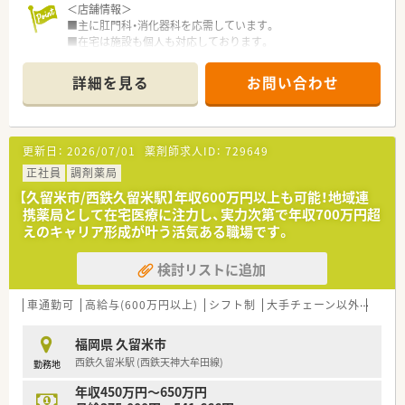
＜店舗情報＞
■主に肛門科・消化器科を応需しています。
＜学べる研修制度＞
■在宅は施設も個人も対応しております。
■外来がん認定薬剤師や漢方専門薬剤師も在籍しています。
■社用車にてお届けしています。
■外来がん認定、糖尿病や在宅をケアする専門薬剤師を育てるプ
■処方箋50枚/日を薬剤師2名で対応しており余裕ある体制で
ロジェクトを開始し、勉強会や社内研修、学会参加、病院研修な
詳細を見る
お問い合わせ
す。
ど、様々な活動を行っています。
■棚はよく薬が出る順になっております
■オンラインにて朝8:00～8:15から30分実施。家事や通勤中な
■バーコードリーダーで読み取ってピッキングする流れです（全
ど「ながら研修」で参加が可能です。
店舗）
■外来がん専門薬剤師2名による薬剤師を鍛える「マッスル研
更新日：
2026/07/01
薬剤師求人ID：
729649
修」、専属薬剤師による「漢方研修」、各店舗持ち回りで実施する
正社員
調剤薬局
「専門科目研修」などがあります。
＜管理未経験の方も歓迎＞
【久留米市/西鉄久留米駅】年収600万円以上も可能！地域連
■管理薬剤師未経験も方も歓迎です。
携薬局として在宅医療に注力し、実力次第で年収700万円超
■教育・サポート体制が整っていますので安心です。
えのキャリア形成が叶う活気ある職場です。
■各種手当が充実しており経験により高年収が可能です。
検討リストに追加
＜こんな会社です＞
■佐賀県を中心に、福岡県、熊本県、長崎県、関東エリアに80店舗
以上展開している創業100年を超える老舗企業です。
車通勤可
高給与(600万円以上)
シフト制
大手チェーン以外
高収
■今後の業界の方向性を見据えた先進性のある企業です。「ダイ
レクトテレフォン」「トレーシングレポート」「24Hお薬電話相
福岡県 久留米市
談」「過誤防止システム全店導入」「ローソンと併設した店舗作
西鉄久留米駅 (西鉄天神大牟田線)
勤務地
り」等対物から対人業務への移行、また処方箋だけに頼らない薬
局作りを行っております。
年収450万円～650万円
■薬局としてだけでなく色んな角度から地域に貢献すべく、福祉