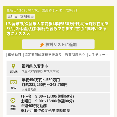
レクトテレフォン」「トレーシングレポート」「24Hお薬電話相
談」「過誤防止システム全店導入」「ローソンと併設した店舗作
更新日：
2026/07/01
薬剤師求人ID：
729651
り」等対物から対人業務への移行、また処方箋だけに頼らない薬
正社員
調剤薬局
局作りを行っております。
■薬局としてだけでなく色んな角度から地域に貢献すべく、福祉
【久留米市/久留米大学前駅】年収550万円も可★施設在宅あ
事業や保育園などの事業も行っております。
り/月2回程度往診同行も経験できます！在宅に興味がある
■社員は約600名、うち薬剤師は約200名、平均年齢37～38歳で7
方にオススメ
割が女性です。女性の役職者が30%在籍しています。（2021年度
実績）
検討リストに追加
■正社員の平均残業時間は月10時間程度で1日20～30分程度で
す。（2021年度実績）
車通勤可
認定薬剤師取得支援あり
教育制度あり
大手チェーン以外
＜長く働ける環境作り＞
■結婚・出産・育児において様々な休暇・祝金制度を設けておりま
福岡県 久留米市
す。
久留米大学前駅 (JR久大本線)
勤務地
■全社員リフレッシュ休暇で年1回、連続5日間の休暇取得が可
能です。
年収450万円～550万円
■年間休日は109日と多く、月の休みは9日ほどございます。
月給281,250円～343,750円
給与
■「子育てサポート企業」として、厚生労働大臣の認定を受けた
※経験考慮
証でかつ継続的な促進をしている「プラチナくるみんマーク」の
月～金 9:00～18:00(休憩60分)
認定を受けております。
土曜日 9:00～13:00(休憩00分)
■全店舗「調剤・監査・投薬」の流れのルールが統一されているた
※週40時間勤務
勤務
めヘルプや異動の際も勤務しやすい環境です。
時間
※1ヵ月単位の変形労働時間制
■パートの方も勤務実績に準じて法定通りの有給休暇がござい
ます。