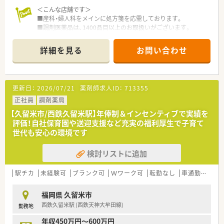
い方にピッタリの求人です。
＜こんな店舗です＞
■皮膚科領域の専門知識を深く学び、在宅分野の実践的なスキル
■産科・婦人科をメインに処方箋を応需しております。
を身につけたい方におすすめです。
■調剤医薬品は、1400品目以上のお取扱いがございます。
■2024年にリニューアルオープンの新しくきれいな店舗です。
詳細を見る
お問い合わせ
＜設備も充実＞
■監査システムなどの調剤設備も導入しており、リスクマネジ
メントも徹底しています。
機械化を進める事により、効率よいお仕事が可能となります。
更新日：
2026/07/21
薬剤師求人ID：
713355
＜研修制度＞
正社員
調剤薬局
■充実した研修フォロー体制も好評です。
【久留米市/西鉄久留米駅】年俸制＆インセンティブで実績を
e-ラーニングの補助制度もあり資格取得に関しても
評価！自社保育園や送迎支援など充実の福利厚生で子育て
会社からのバックアップがございます。
世代も安心の環境です
＜法人特徴＞
検討リストに追加
■中国地方で業界最大規模のドラッグストア・調剤薬局を運営す
る企業です。
売上・利益・店舗数共に業界トップクラスです。
駅チカ
未経験可
ブランク可
Ｗワーク可
転勤なし
車通勤可
高給
■年間で10店舗以上の新規出店を継続しており、
新卒採用も中国地方で最も入社人数が多い法人です。
福岡県 久留米市
薬剤師の平均年齢は33歳です。
西鉄久留米駅 (西鉄天神大牟田線)
勤務地
■調剤薬局部門では調剤業務（調剤・投薬・監査・在宅）がメイン
で、レジ打ちなどはありません。
年収450万円～600万円