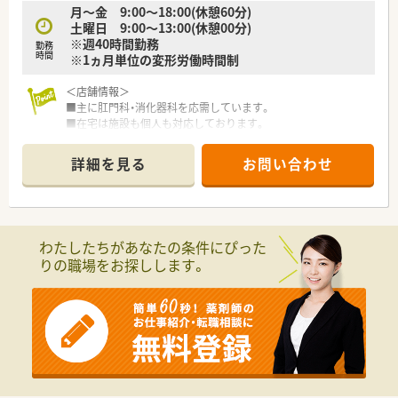
月～金 9:00～18:00(休憩60分)
気に溢れ意見交換がしやすい風通しの良さが魅力です。
土曜日 9:00～13:00(休憩00分)
※週40時間勤務
勤務
時間
※1ヵ月単位の変形労働時間制
＜店舗情報＞
■主に肛門科・消化器科を応需しています。
■在宅は施設も個人も対応しております。
■社用車にてお届けしています。
■処方箋50枚/日を薬剤師2名で対応しており余裕ある体制で
詳細を見る
お問い合わせ
す。
■棚はよく薬が出る順になっております
■バーコードリーダーで読み取ってピッキングする流れです（全
店舗）
わたしたちがあなたの条件にぴった
りの職場をお探しします。
＜管理未経験の方も歓迎＞
■管理薬剤師未経験も方も歓迎です。
■教育・サポート体制が整っていますので安心です。
■各種手当が充実しており経験により高年収が可能です。
＜こんな会社です＞
■佐賀県を中心に、福岡県、熊本県、長崎県、関東エリアに80店舗
以上展開している創業100年を超える老舗企業です。
■今後の業界の方向性を見据えた先進性のある企業です。「ダイ