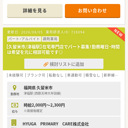
キャリアアップを目指す方に最適です。
＊------------------------------------------＊
詳細を見る
お問い合わせ
【店舗情報と応需状況について】
■最寄り駅である西鉄天神大牟田線の津福駅から車で5分ほどの
非常にアクセスしやすい場所に位置しています。
更新日：
2026/08/05
薬剤師求人ID：
728094
■2025年夏に開局したばかりの、新しく非常にきれいな環境で
気持ちよく業務に取り組むことができます。
パート・アルバイト
調剤薬局
■主な応需科目は在宅医療となっており、施設や居宅の患者様へ
【久留米市/津福駅】在宅専門店でパート募集！勤務曜日・時間
の対応を中心とした専門店として運営しています。
は希望を元に相談可能です◎
【募集背景と求める人物像について】
検討リストに追加
■今回は体制強化のための欠員補充にともなう募集であり、チー
ムに馴染んで協力できる方を歓迎しています。
■地域医療への貢献や在宅医療の分野において、自ら進んで専門
未経験可
ブランク可
転勤なし
車通勤可
積雪なし
新幹線近く
性を高めたいという熱意を持つ方を求めています。
■業務上での運転免許が必須条件となっており、20代から50代
福岡県 久留米市
前半までの幅広い方を対象としています。
津福駅 (西鉄天神大牟田線)
勤務地
【法人特徴について】
時給2,000円～2,300円
■2021年12月に東京証券取引所グロース市場へ上場を果たして
いる、安定性と成長性を兼ね備えた企業です。
※面接後確定
給与
■超高齢化社会において需要が非常に高まっている在宅医療に
特化することで、着実な事業成長を続けています。
HYUGA PRIMARY CARE株式会社
■全国に多数の店舗を展開していますが、原則として転居を伴う