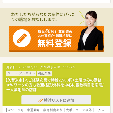
わたしたちがあなたの条件にぴった
りの職場をお探しします。
更新日：
2026/07/14
薬剤師求人ID：
651796
パート・アルバイト
調剤薬局
【久留米市】＜ご経験次第で時給2,500円>土曜のみの勤務
★Wワークの方も歓迎/整形外科を中心に複数科目を応需/
一人薬剤師の店舗
検討リストに追加
Ｗワーク可
車通勤可
教育制度あり
大手チェーン以外
一人薬剤師