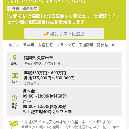
更新日：
2026/07/08
薬剤師求人ID：
399289
す。
■キャリアアップ志向の高い方や、薬剤師として成長したいとい
正社員
調剤薬局
う意欲をお持ちの方を求めています。
【久留米市/津福駅】≪増員募集≫久留米エリアに展開するチ
■新卒や未経験の方も歓迎しており、安心して業務に取り組める
ェーン店◎配属店舗は面接後確定します
環境です。
検討リストに追加
【法人特徴について】
■福岡県内に33店舗を展開し、毎年新規出店を続ける成長企業
です。
駅チカ
新卒可
未経験可
ブランク可
車通勤可
高給与(600万円以上)
■クリニックの開業支援から深く関わり、地域医療の発展に貢献
しています。
福岡県 久留米市
■薬剤師の独立支援実績も約20店舗と豊富で、個人のキャリア
津福駅 (西鉄天神大牟田線)
勤務地
を応援しています。
年収450万円～600万円
【求人情報について】
月給375,000円～500,000円
■経験を考慮し、年収は最大526万円まで目指せる魅力的な求人
給与
※経験考慮
です。
月～金
■ワークライフバランスを推奨しており、有給取得率100%を目
09:00～18:00(休憩60分)
指す働きやすい環境です。
月～土
■店舗手当が支給される店舗での募集で、安定した収入が期待で
勤務
09:00～13:00(休憩00分)
きます。
時間
※上記で週40時間シフト制
＼未経験からでも安心の体制／（久留米市エリア担当より）
若手が多く活気ある職場で、内科や消化器科を中心に幅広く学べ