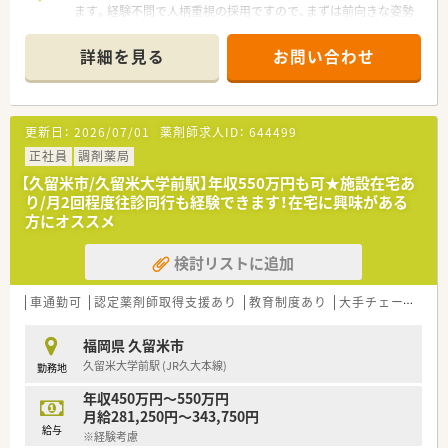
ます。経験不問で人柄重視の採用ですので、まずは前向きな姿勢
でチャレンジしてみませんか。
＊------------------------------------------＊
詳細を見る
お問い合わせ
【店舗情報と応需状況について】
■西鉄天神大牟田線の津福駅から徒歩5分という好立地にあり、
毎日の通勤が非常にスムーズで負担が少ない環境です。
更新日：
2026/07/01
薬剤師求人ID：
644499
■現在は内科や消化器科をメインに応需しており、1日あたりの
処方箋枚数は55枚から65枚程度となっています。
正社員
調剤薬局
■今後は新たに皮膚科の応需が予定されているため、幅広い科目
【久留米市/久留米大学前駅】年収550万円も可★施設在宅あ
を学びたい薬剤師の方にとって最適な環境と言えます。
り/月2回程度往診同行も経験できます！在宅に興味がある
方にオススメ
【募集背景と求める人物像について】
■社員の就業環境を整える為の会社として増員募集です。
検討リストに追加
■患者様の目線に立って丁寧な行動ができる方を求めており、仕
事に対して前向きに取り組める姿勢を重視します。
■年齢やこれまでの経験年数に縛られることなく、向上心を持っ
車通勤可
認定薬剤師取得支援あり
教育制度あり
大手チェーン以外
て努力を続けられる方を積極的に採用する方針です。
福岡県 久留米市
【法人特徴について】
久留米大学前駅 (JR久大本線)
勤務地
■久留米市を中心に複数の店舗を展開しており、地域に根ざした
身近な相談窓口として高い信頼を得ている法人です。
年収450万円～550万円
■社長はＭＲ出身で現場への理解が非常に深く、社員一人ひとり
月給281,250円～343,750円
の頑張りを間近で見て正当に評価してくださいます。
給与
※経験考慮
■全体的に若い年次の社員が多く活躍しており、社内はいつも活