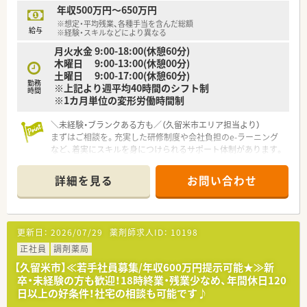
■現場経験の豊富な薬剤師の経営陣が各店舗の状況を深く理解
年収500万円～650万円
し適切な店舗運営を行っています。
※想定・平均残業、各種手当を含んだ総額
■在宅専任の薬剤師が活躍するエリアもあり今後は在宅医療に
給与
※経験・スキルなどにより異なる
も安心して挑戦できる法人です。
月火水金 9:00-18:00(休憩60分)
木曜日 9:00-13:00(休憩00分)
【求人情報について】
土曜日 9:00-17:00(休憩60分)
■正社員としての採用となりご経験やスキルを最大限に考慮し
勤務
※上記より週平均40時間のシフト制
て年収500万円からスタートします。
時間
※1カ月単位の変形労働時間制
■固定残業代30時間分が含まれており超過分は30分単位で時間
外手当として別途支給されます。
＼未経験・ブランクある方も／（久留米市エリア担当より）
■入社後6ヶ月が経過した時点で10日間の有給休暇が付与され
まずはご相談を。充実した研修制度や会社負担のe-ラーニング
計画的なお休みを取得しやすいです。
など、着実にスキルを身につけられるサポート体制があります。
【店舗情報と応需状況について】
詳細を見る
お問い合わせ
■南久留米駅から車で7分の場所に位置しており、日々の通勤も
比較的スムーズに行えるアクセスの良い立地環境となっていま
す。
■眼科メインの処方箋を応需しており、専門的な知識を深めなが
更新日：
2026/07/29
薬剤師求人ID：
10198
ら落ち着いて業務に取り組むことができる働きやすい職場で
す。
正社員
調剤薬局
■現在の詳細な処方箋応需枚数および具体的な勤務者数につき
【久留米市】≪若手社員募集/年収600万円提示可能★≫新
ましては、最新の状況を確認中ですので別途お問い合わせくださ
卒・未経験の方も歓迎！18時終業・残業少なめ、年間休日120
い。
日以上の好条件！社宅の相談も可能です♪