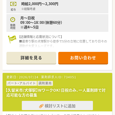
時給2,000円～2,300円
■福岡県や熊本県を中心に薬局を複数展開しており地域密着型
の経営を長年行っています。
※経験考慮
給与
■親会社が東京の医療機器関連企業であるため基盤が非常に安
月～日祝
定しており安心して働けます。
09：00～18：00（休憩60分）
■従業員の幸せと地域社会への貢献を理念に掲げ親しみやすい
勤務
※週4～5日
薬局づくりを進めています。
時間
【求人情報について】
【店舗情報と応需状況について】
■正社員の勤務薬剤師を対象とした募集で経験やスキルを十分
■最寄り駅の犬塚駅から徒歩で5分の立地に位置しており日々の
に考慮して給与を決定します。
通勤が大変スムーズです。
■想定される年収は450万円から620万円となっており高収入を
■主な応需科目は内科となっており1日あたり80枚から100枚の
目指すことも可能です。
処方箋を受け付けています。
詳細を見る
お問い合わせ
■年間休日は125日と非常に多く仕事と私生活を高い次元で両
■勤務者数は薬剤師5名（常時4名勤務）と事務員3名および助手1
立させることができます。
名の体制となります。
【募集背景と求める人物像について】
更新日：
2026/07/24
薬剤師求人ID：
734051
■今回は欠員補充に伴う採用活動となっており早めのご入社が
可能な方を急募しています。
パート・アルバイト
調剤薬局
■日祝日の1人勤務に対応できる調剤実務経験をお持ちの方を歓
【久留米市/犬塚駅】WワークOK！日祝のみ、一人薬剤師で対
迎して募集を行っています。
応可能な方の募集
■50代までの幅広い年齢層が対象で地域医療に情熱を持って貢
献したい方を求めています。
検討リストに追加
【法人特徴について】