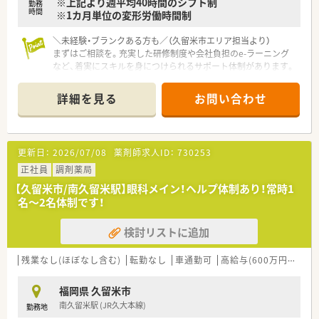
※上記より週平均40時間のシフト制
勤務
与に反映されるため、モチベーションを維持できます。
時間
※1カ月単位の変形労働時間制
■月給制を選択された場合、月30時間分の固定残業代があらか
じめ含まれているため、安定した収入を見込めます。
＼未経験・ブランクある方も／（久留米市エリア担当より）
まずはご相談を。充実した研修制度や会社負担のe-ラーニング
など、着実にスキルを身につけられるサポート体制があります。
【店舗情報と応需状況について】
■久留米高校前駅から車で7分の場所に位置しており日々の通勤
詳細を見る
お問い合わせ
もスムーズな立地環境です。
■眼科メインの処方箋を1日約55枚応需しており専門知識を深
めながら業務に取り組めます。
■現在は薬剤師1名と事務員1名の体制で運営しており落ち着い
更新日：
2026/07/08
薬剤師求人ID：
730253
た雰囲気の中で勤務可能です。
正社員
調剤薬局
【募集背景と求める人物像について】
【久留米市/南久留米駅】眼科メイン！ヘルプ体制あり！常時1
■久留米市エリアにおける急募案件であり患者様へのサービス
名～2名体制です！
向上を目的とした採用活動です。
■地域医療に貢献したいという強い熱意を持ち周囲と協調しな
検討リストに追加
がら業務に取り組める方を歓迎します。
■調剤業務の経験者はもちろんのこと意欲的な未経験の方でも
安心してチャレンジできる環境です。
残業なし(ほぼなし含む)
転勤なし
車通勤可
高給与(600万円以上)
【法人特徴について】
福岡県 久留米市
■福岡県を中心に20店舗以上の調剤薬局を展開しており地域に
南久留米駅 (JR久大本線)
勤務地
根ざした事業を推進しています。