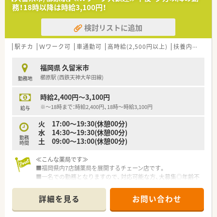
迎して募集を行っています。
務！18時以降は時給3,100円！
■50代までの幅広い年齢層が対象で地域医療に情熱を持って貢
献したい方を求めています。
検討リストに追加
【法人特徴について】
■福岡県や熊本県を中心に薬局を複数展開しており地域密着型
駅チカ
Ｗワーク可
車通勤可
高時給(2,500円以上)
扶養内勤務OK
の経営を長年行っています。
■親会社が東京の医療機器関連企業であるため基盤が非常に安
福岡県 久留米市
定しており安心して働けます。
櫛原駅 (西鉄天神大牟田線)
勤務地
■従業員の幸せと地域社会への貢献を理念に掲げ親しみやすい
薬局づくりを進めています。
時給2,400円～3,100円
※～18時まで：時給2,400円、18時～時給3,100円
給与
火 17:00～19:30(休憩00分)
水 14:30～19:30(休憩00分)
勤務
土 09:00～13:00(休憩00分)
時間
≪こんな薬局です≫
■福岡県内7店舗薬局を展開するチェーン店です。
■一名での勤務となりますので、対応可能な方、大募集◎年齢不
問でベテラン薬剤師さん大歓迎♪
■Wワークできる方、大歓迎です！
詳細を見る
お問い合わせ
■マイカー通勤OKです。無料駐車場も完備しています。
■明るい雰囲気で、協調性のある方が多い職場です。