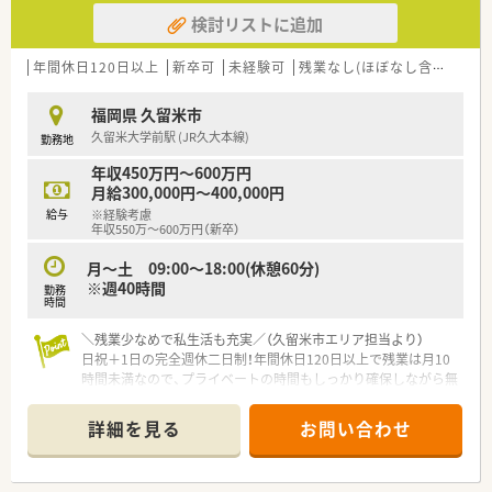
【募集背景と求める人物像について】
検討リストに追加
■久留米市エリアでの急募案件となっており、組織体制の強化と
患者様へのサービス向上を目的とした採用活動を行っていま
す。
年間休日120日以上
新卒可
未経験可
残業なし(ほぼなし含む)
車
■調剤業務の経験をお持ちの方はもちろんのこと、35歳までで
あれば未経験の方でも安心してチャレンジできる環境が整って
福岡県 久留米市
います。
久留米大学前駅 (JR久大本線)
勤務地
■地域医療に貢献したいという熱意を持ち、周囲のスタッフと協
調しながら前向きに業務に取り組んでいただける方を歓迎いた
年収450万円～600万円
します。
月給300,000円～400,000円
給与
※経験考慮
【求人情報について】
年収550万～600万円（新卒）
■正社員としての採用となり、年収500万円から650万円の範囲
でこれまでのご経験やスキルを考慮して給与を決定いたしま
月～土 09:00～18:00(休憩60分)
す。
※週40時間
勤務
■30時間分の固定残業代が含まれており、超過した場合には30
時間
分単位で時間外手当が別途支給される明確な給与体系となって
＼残業少なめで私生活も充実／（久留米市エリア担当より）
います。
日祝＋1日の完全週休二日制！年間休日120日以上で残業は月10
■入社後6ヶ月が経過した時点で10日間の有給休暇が付与され、
時間未満なので、プライベートの時間もしっかり確保しながら無
計画的なお休みを取得しやすい労働条件が整えられています。
理なく働けますよ！
【職場環境と雰囲気】
詳細を見る
お問い合わせ
【店舗情報と応需状況について】
■社長自らが各店舗のヘルプに入って現場の状況を把握してお
■久留米大学前駅から徒歩15分で、処方箋は主に皮膚科を1日
り、スタッフの声を直接すくい上げてくれる風通しの良い職場で
200〜300枚応需している薬局です。
す。