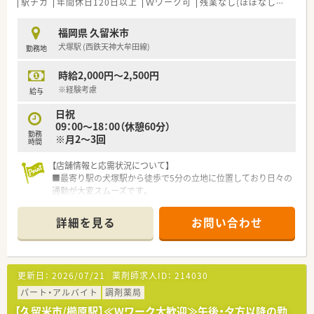
■福岡県や熊本県を中心に薬局を複数展開しており地域密着型
駅チカ
年間休日120日以上
Ｗワーク可
残業なし(ほぼなし含む)
の経営を長年行っています。
■親会社が東京の医療機器関連企業であるため基盤が非常に安
福岡県 久留米市
定しており安心して働けます。
犬塚駅 (西鉄天神大牟田線)
勤務地
■従業員の幸せと地域社会への貢献を理念に掲げ親しみやすい
薬局づくりを進めています。
時給2,000円～2,500円
※経験考慮
給与
日祝
09：00～18：00（休憩60分）
勤務
※月2～3回
時間
【店舗情報と応需状況について】
■最寄り駅の犬塚駅から徒歩で5分の立地に位置しており日々の
通勤が大変スムーズです。
■主な応需科目は内科となっており1日あたり80枚から100枚の
処方箋を受け付けています。
詳細を見る
お問い合わせ
■勤務者数は薬剤師5名（常時4名勤務）と事務員3名および助手1
名の体制となります。
【募集背景と求める人物像について】
更新日：
2026/07/21
薬剤師求人ID：
214030
■今回は欠員補充に伴う採用活動となっており早めのご入社が
可能な方を急募しています。
パート・アルバイト
調剤薬局
■日祝日の1人勤務に対応できる調剤実務経験をお持ちの方を歓
【久留米市/櫛原駅】≪Wワーク大歓迎≫午後・夕方以降の勤