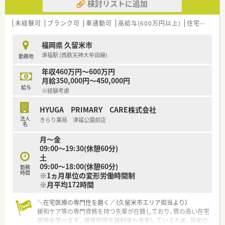
検討リストに追加
未経験可
ブランク可
車通勤可
高給与(600万円以上)
住宅補助(手当)あり
福岡県 久留米市
津福駅 (西鉄天神大牟田線)
勤務地
年収460万円～600万円
月給350,000円～450,000円
給与
※経験考慮
HYUGA PRIMARY CARE株式会社
法人
きらり薬局 津福公園前店
名
月～金
09:00～19:30(休憩60分)
土
09:00～18:00(休憩60分)
勤務
時間
※1ヵ月単位の変形労働時間制
※月平均172時間
＼在宅医療の専門性を磨く／（久留米市エリア担当より）
緩和ケア等の専門資格を持つ先輩が在籍しており、質の高い在宅
医療を学べます。資格取得支援制度も充実しているため、将来の