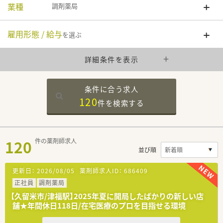
業種
調剤薬局
雇用形態 / 給与
を選ぶ
詳細条件を表示
条件に合う求人
120
件を
検索する
120
件の薬剤師求人
並び順
更新日：
2026/08/05
薬剤師求人ID：
686409
正社員
調剤薬局
【久留米市/津福駅】2025年夏に開局したばかりの新しい店
舗★年間休日118日/在宅医療のプロを目指せる環境