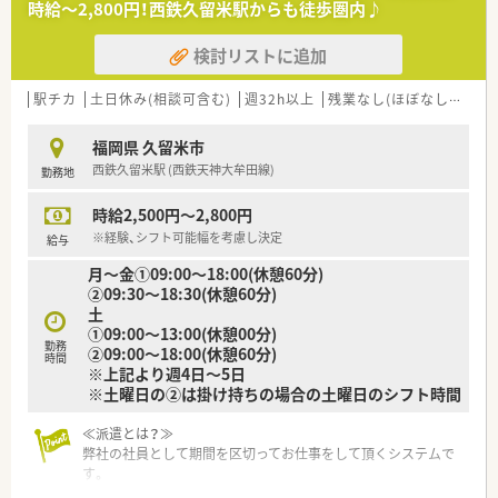
時給～2,800円！西鉄久留米駅からも徒歩圏内♪
■一般用医薬品の販売や漢方薬も取り扱っています。
検討リストに追加
駅チカ
土日休み(相談可含む)
週32h以上
残業なし(ほぼなし含む)
福岡県 久留米市
西鉄久留米駅 (西鉄天神大牟田線)
勤務地
時給2,500円～2,800円
※経験、シフト可能幅を考慮し決定
給与
月～金①09:00～18:00(休憩60分)
②09:30～18:30(休憩60分)
土
①09:00～13:00(休憩00分)
勤務
②09:00～18:00(休憩60分)
時間
※上記より週4日～5日
※土曜日の②は掛け持ちの場合の土曜日のシフト時間
≪派遣とは？≫
弊社の社員として期間を区切ってお仕事をして頂くシステムで
す。
長期でも短期でも、ご希望に合わせてお仕事をして頂く事が可能