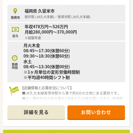
■チームワークを重視する明るい職場のため、周囲と円滑なコミ
ュニケーションを図りながら協力し合える方を募集していま
福岡県 久留米市
す。
御井駅 (JR久大本線)／善導寺駅 (JR久大本線)
勤務地
【職場環境と雰囲気】
年収478万円～526万円
■平均年齢が30代前半と若く、非常に明るく活気に満ちた職場
月給280,000円～370,000円
で、店舗スタッフ同士が助け合いながら楽しく働いています。
給与
※経験考慮
■社長との距離が近く定期的な食事会も開催されており、風通し
月火木金
の良い組織の中で自分自身の意見を発信しやすい雰囲気です。
08:45～17:30(休憩60分)
■事務スタッフをメディカルアドバイザーと呼称し、職種の垣根
09:30～18:30(休憩60分)
を超えて協力しながら日々の業務に励んでいる職場環境です。
水土
勤務
08:45～13:30(休憩00分)
■まずは現場で整形外科の知識を深め、ゆくゆくは店舗管理や後
時間
※1ヶ月単位の変形労働時間制
輩の育成を担うリーダー候補として活躍が期待されています。
※平均週40時間シフト制
■独立希望の方には社長から経営ノウハウを直接学べる環境が
あり、5年から10年のスパンでビジョンを持つ方を支援します。
【店舗情報と応需状況について】
■薬剤師の専門知識を活かし、法人で展開している飲食事業のメ
■JR久大本線善導寺駅から車で約8分の立地にある薬局です。
ニュー開発等、キャリアの幅を広げる挑戦も可能となっていま
■主に整形外科の処方箋を1日あたり20枚応需しており、地域医
す。
療に貢献しています。
■常勤薬剤師1名と事務員1名体制で、患者様一人ひとりに丁寧
詳細を見る
お問い合わせ
に対応しています。
【募集背景と求める人物像について】
■今回は増員募集のため、新たな仲間を積極的に募集していま