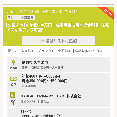
■オンライン服薬指導(28店舗実施)、地域連携薬局(21店舗)、零
売など最先端の取り組みを実施しています。
更新日：
2026/08/05
薬剤師求人ID：
729650
＜在宅に不安がある方も安心＞
正社員
調剤薬局
■在宅業務専用システムを自社開発しており、現場の薬剤師の意
【久留米市】≪年収600万円＋住宅手当も可≫総合科目・在宅
見を集約して作っているので業務負荷軽減につながっています。
でスキルアップ可能！
報告書も、その場で入力が出来る仕組みを作っており、残業時間
を削減しています。
検討リストに追加
■臨時処方や急な在宅訪問に対応する『臨時処方専任薬剤師』を
配置しているので、 大幅な残業はありません。
■運転に不安のある方は3ヶ月研修があるので、着実に慣れて頂
駅チカ
未経験可
ブランク可
車通勤可
高給与(600万円以上)
住宅
けます。
福岡県 久留米市
西鉄久留米駅 (西鉄天神大牟田線)
勤務地
＜女性もご活躍いただける環境＞
■ライフイベントやご自身の状況の変化があった場合、雇用形態
年収460万円～600万円
変更の相談も可能です。
月給350,000円～450,000円
■育休取得率 100％。復帰率100%。男性育休取得実績(現在8名
給与
※経験考慮
取得)もあります。
■子育て中の方は時短勤務も可能です。
HYUGA PRIMARY CARE株式会社
性別を問わず薬局長等、キャリアを積み活躍できるフィールドが
法人
きらり薬局 日吉町店
ございます。
名
月～金
＜ワークライフバランスを推進＞
09:00～18:30(休憩60分)
■平均の残業時間は10～15時間以内となっており正社員(S1)は