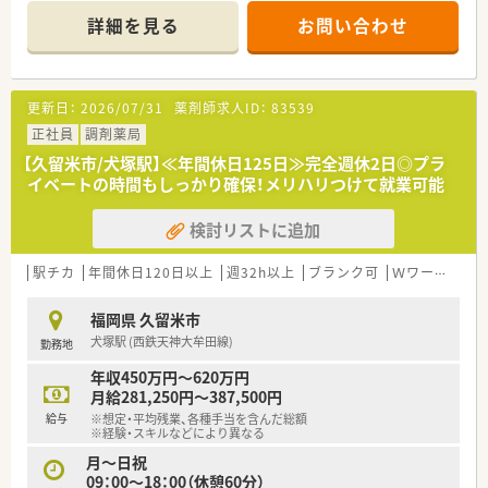
です。
詳細を見る
お問い合わせ
◆こんな方に人気・オススメ
・転職活動中にブランクを空けたくない方
・様々な薬局で経験を積みたい方
更新日：
2026/07/31
薬剤師求人ID：
83539
・将来的に独立を検討している方
・転居や留学の予定があり、期間を区切って働きたい方
正社員
調剤薬局
・旅行や趣味の時間等ライフスタイルに合わせて休みを調整した
【久留米市/犬塚駅】≪年間休日125日≫完全週休2日◎プラ
い方
イベートの時間もしっかり確保！メリハリつけて就業可能
・高時給で効率的に働きたい方
検討リストに追加
◆派遣の魅力
・交通費は実費分支給
・薬剤師賠償保険に弊社負担にて加入頂けますので安心して就業
駅チカ
年間休日120日以上
週32h以上
ブランク可
Ｗワーク可
が可能
・週20時間以上で社会保険加入可能
福岡県 久留米市
・年1度の健康診断、インフルエンザ予防接種補助金有り
犬塚駅 (西鉄天神大牟田線)
勤務地
・残業代は1分単位で支給
年収450万円～620万円
弊社は優良派遣事業者として厚生労働省より認定を受けていま
月給281,250円～387,500円
すので、
給与
※想定・平均残業、各種手当を含んだ総額
安心してご就業して頂けるサポート体制・福利厚生が整っており
※経験・スキルなどにより異なる
ます！
月～日祝
09：00～18：00（休憩60分）