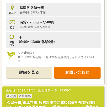
福岡県 久留米市
善導寺駅 (JR久大本線)
勤務地
時給2,200円～2,500円
※経験者例・スキル等考慮
給与
土
09:00～13:00（休憩0分）
勤務
時間
＜店舗情報＞
■平日は30枚程度、土曜は20枚程度の処方を受け付けていま
す。
■男性の患者様の割合が多い店舗になります。
■一人薬剤師、事務さんもお一人の人数体制となります。
詳細を見る
お問い合わせ
■整形外科門前ですが、総合的な内科も見られている先生です。
≪こんな薬局です≫
■久留米エリアに11店舗展開する薬局です。
更新日：
2026/07/21
薬剤師求人ID：
565597
■店舗移動は本人の意向がない限り行っておらず、1店舗で長く
勤務されている薬剤師の方が多いです。
正社員
調剤薬局
■近隣に他店舗もあり応援体制も整っておりますので、お休みが
【久留米市/善導寺駅】経験次第で高年収600万円超も相談
取り易いです。
可！2023年10月開局の新しい薬局でリフレッシュ休暇も取