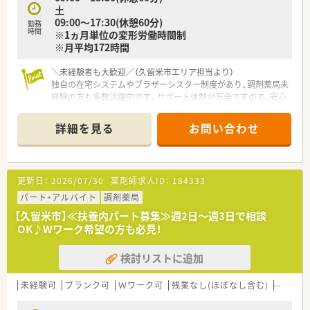
土
みなし残業を超える事はありません。
09:00～17:30(休憩60分)
■終日休みカウントの年間休日は117日＋1日(バースデー休暇)！
勤務
時間
※1ヵ月単位の変形労働時間制
半休等もシフトに組み込めるのでプライベートと両立が可能で
※月平均172時間
す。
■異動は、基本転居を伴わない異動となります。九州から関東へ
＼未経験者も大歓迎／（久留米市エリア担当より）
など転居を伴う異動がないので、地域に根付いた勤務が可能で
独自の在宅システムやブラザーシスター制度があり、調剤薬局未
す。
経験の方も多数活躍中です。サポート体制が万全ですので、安心
して在宅医療にチャレンジしてくださいね。
＊------------------------------------------＊
＜スキルアップ・キャリアアップできる環境＞
詳細を見る
お問い合わせ
■麻薬の取り扱いが多い店舗やカテーテル・ポンプ処方を行って
【店舗情報と応需状況について】
いる店舗もあります。
■西鉄天神大牟田線西鉄久留米駅から徒歩12分ほどの薬局で内
緩和ケアの資格を持っている薬剤師が2名（調剤薬局勤務薬剤師
科総合科目に加え在宅医療に注力しています。
54名）在籍しており、患者様に寄り添った仕事を経験することが
更新日：
2026/07/30
薬剤師求人ID：
184333
■1日の処方箋応需枚数は外来20～30枚に対し在宅患者数270
できます。
名と在宅業務の比重が非常に高いことが特徴です。
パート・アルバイト
■店舗管理を各薬局長へ任せており、社長から店舗の運営や数字
調剤薬局
■常勤薬剤師2名、パート薬剤師2名、事務員6名体制で、チームワ
管理の研修を受けることができます。
【久留米市】≪扶養内パート募集≫週2日～週3日で相談
ークを活かし在宅業務に積極的に取り組んでいます。
■薬剤師から営業職など社内でのジョブチェンジも相談の上可
OK♪Wワーク希望の方も必見！
能です。
【勤務実態について】
■企業・官公庁出身の未経験の方や、病院出身の方も多数活躍し
検討リストに追加
■年間休日118日（バースデー休暇1日含む）が確保されており、
ています。
プライベートと仕事の両立が可能です。
■社員の平均残業時間は1日30分～60分以内であり、みなし残業
未経験可
ブランク可
Ｗワーク可
残業なし(ほぼなし含む)
転勤な
時間を超えることはほとんどありません。
■残業代は1分単位で支給されるため、時間外労働分に対して正