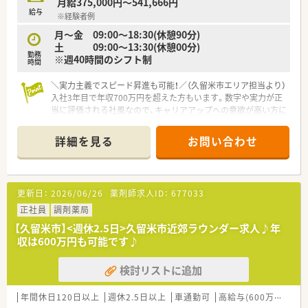
月給375,000円～541,666円
事業や保育園などの事業も行っております。
給与
※経験者例
■社員は約600名、うち薬剤師は約200名、平均年齢37～38歳で7
割が女性です。女性の役職者が30%在籍しています。（2021年度
月～金 09:00～18:30(休憩90分)
実績）
土 09:00～13:30(休憩00分)
勤務
■正社員の平均残業時間は月10時間程度で1日20～30分程度で
※週40時間のシフト制
時間
す。（2021年度実績）
＼実力主義でスピード昇進も可能！／（久留米市エリア担当より）
＜長く働ける環境作り＞
入社3年目で年収700万円を超えた方もいます。数字や実力が正
■結婚・出産・育児において様々な休暇・祝金制度を設けておりま
当に評価される社風なので、キャリアアップへの意欲が高い方に
す。
は非常に魅力的な求人です。
■全社員リフレッシュ休暇で年1回、連続5日間の休暇取得が可
詳細を見る
お問い合わせ
能です。
【店舗情報と応需状況について】
■年間休日は109日と多く、月の休みは9日ほどございます。
■西鉄久留米駅から徒歩10分程度の好立地にあり、内科や循環
■「子育てサポート企業」として、厚生労働大臣の認定を受けた
器科の処方箋をメインに1日40枚程応需します。
証でかつ継続的な促進をしている「プラチナくるみんマーク」の
■広域の医療機関からも月に50件以上の処方箋を受け付けてお
更新日：
2026/06/26
薬剤師求人ID：
677033
認定を受けております。
り、多種多様な処方内容を経験できる環境です。
■全店舗「調剤・監査・投薬」の流れのルールが統一されているた
■在宅業務では個人宅や施設に加え、週に70名分以上の透析患
正社員
調剤薬局
めヘルプや異動の際も勤務しやすい環境です。
者様への調剤や配送にも対応しております。
【久留米市】<週休2.5日>久留米市近郊ラウンダー求人♪年
■パートの方も勤務実績に準じて法定通りの有給休暇がござい
収は600万円も可能です♪
ます。
【募集背景と求める人物像について】
■地域医療への貢献度をさらに高めるための増員募集であり、組
＜学べる研修制度＞
検討リストに追加
織の体制強化を図るために新しい仲間を募ります。
■外来がん認定薬剤師や漢方専門薬剤師も在籍しています。
■周囲と円滑に連携しながら業務に取り組める方や、患者様のた
■外来がん認定、糖尿病や在宅をケアする専門薬剤師を育てるプ
めに自ら考えて行動できる方を求めています。
年間休日120日以上
週休2.5日以上
車通勤可
高給与(600万円以上)
ロジェクトを開始し、勉強会や社内研修、学会参加、病院研修な