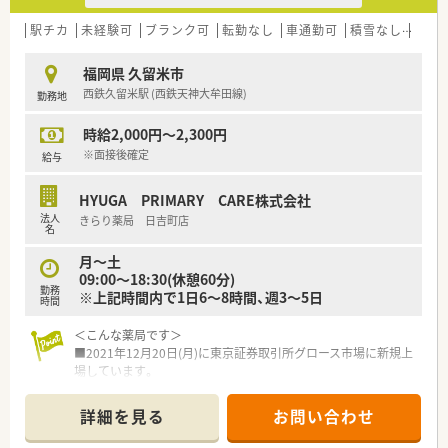
ムに馴染んで協力できる方を歓迎しています。
■地域医療への貢献や在宅医療の分野において、自ら進んで専門
駅チカ
未経験可
ブランク可
転勤なし
車通勤可
積雪なし
新幹
性を高めたいという熱意を持つ方を求めています。
■業務上での運転免許が必須条件となっており、20代から50代
福岡県 久留米市
前半までの幅広い方を対象としています。
西鉄久留米駅 (西鉄天神大牟田線)
勤務地
【法人特徴について】
時給2,000円～2,300円
■2021年12月に東京証券取引所グロース市場へ上場を果たして
いる、安定性と成長性を兼ね備えた企業です。
※面接後確定
給与
■超高齢化社会において需要が非常に高まっている在宅医療に
特化することで、着実な事業成長を続けています。
HYUGA PRIMARY CARE株式会社
■全国に多数の店舗を展開していますが、原則として転居を伴う
法人
きらり薬局 日吉町店
ような異動はないため安心して長く働けます。
名
月～土
【求人情報について】
09:00～18:30(休憩60分)
■正社員として勤務していただく薬剤師を募集しており、経験や
勤務
※上記時間内で1日6～8時間、週3～5日
スキルをしっかりと考慮して条件を決定します。
時間
■調剤薬局での実務経験がない未経験の方や、ブランクがある方
であっても事前の相談が可能となっております。
＜こんな薬局です＞
■基本給に加えて薬剤師資格手当などの各種手当が充実してお
■2021年12月20日(月)に東京証券取引所グロース市場に新規上
り、安定した収入を得ることが可能な環境です。
場しています。
■福岡県春日市に本社を構え、福岡県内を中心に佐賀県・東京都・
千葉県・神奈川県に39店舗展開しています。(2022年10月時点）
詳細を見る
お問い合わせ
■超高齢化社会で必ず必要となる在宅業務に積極的に取り組ん
でおり着実に成長を続けています。