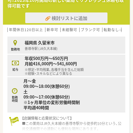
■社長自身も薬剤師ですので、働き易い環境作りをされてます。
得可能です
検討リストに追加
年間休日120日以上
新卒可
未経験可
ブランク可
転勤なし
車通
福岡県 久留米市
善導寺駅 (JR久大本線)
勤務地
年収500万円～650万円
月給416,000円～541,600円
給与
※想定・平均残業、各種手当を含んだ総額
※経験・スキルなどにより異なる
月～金
09:00～18:00(休憩60分)
土
09:00～17:00(休憩60分)
勤務
時間
※1ヶ月単位の変形労働時間制
平均週40時間
【店舗情報と応需状況について】
■この薬局はJR久大本線の善導寺駅から徒歩約10分という、公
共交通機関での通勤にも便利な場所にあります。