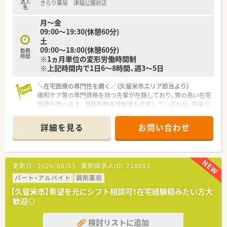
法人
きらり薬局 津福公園前店
ような異動はないため安心して長く働けます。
名
月～金
【求人情報について】
09:00～19:30(休憩60分)
■正社員として勤務していただく薬剤師を募集しており、経験や
土
スキルをしっかりと考慮して条件を決定します。
09:00～18:00(休憩60分)
勤務
■調剤薬局での実務経験がない未経験の方や、ブランクがある方
時間
※1ヵ月単位の変形労働時間制
であっても事前の相談が可能となっております。
※上記時間内で1日6～8時間、週3～5日
■基本給に加えて薬剤師資格手当などの各種手当が充実してお
り、安定した収入を得ることが可能な環境です。
＼在宅医療の専門性を磨く／（久留米市エリア担当より）
緩和ケア等の専門資格を持つ先輩が在籍しており、質の高い在宅
医療を学べます。資格取得支援制度も充実しているため、将来の
キャリアアップを目指す方に最適です。
＊------------------------------------------＊
詳細を見る
お問い合わせ
【店舗情報と応需状況について】
■最寄り駅である西鉄天神大牟田線の津福駅から車で5分ほどの
非常にアクセスしやすい場所に位置しています。
更新日：
2026/08/05
薬剤師求人ID：
728092
■2025年夏に開局したばかりの、新しく非常にきれいな環境で
気持ちよく業務に取り組むことができます。
パート・アルバイト
調剤薬局
■主な応需科目は在宅医療となっており、施設や居宅の患者様へ
【久留米市】希望を元にシフト相談可！在宅経験積みたい方大
の対応を中心とした専門店として運営しています。
歓迎◎
【募集背景と求める人物像について】
検討リストに追加
■今回は体制強化のための欠員補充にともなう募集であり、チー