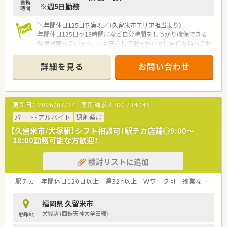
勤務
※週5日勤務
時間
＼年間休日125日を実現／（久留米市エリア担当より）
年間休日125日や18時閉局など自分時間をしっかり確保できる
環境が整っています。長く安心して働きたい方に自信を持ってお
すすめします！ぜひご検討ください。
＊------------------------------------------＊
詳細を見る
お問い合わせ
【店舗情報と応需状況について】
■最寄り駅の犬塚駅から徒歩で5分の立地に位置しており日々の
通勤が大変スムーズです。
更新日：
2026/07/24
薬剤師求人ID：
734046
■主な応需科目は内科となっており1日あたり80枚から100枚の
処方箋を受け付けています。
パート・アルバイト
調剤薬局
■勤務者数は薬剤師5名（常時4名勤務）と事務員3名および助手1
【久留米市/犬塚駅】シフト相談可！駅チカ店舗◎9:00～
名の体制となります。
18:00勤務可能な方歓迎！
【募集背景と求める人物像について】
検討リストに追加
■今回は欠員補充に伴う採用活動となっており早めのご入社が
可能な方を急募しています。
■日祝日の1人勤務に対応できる調剤実務経験をお持ちの方を歓
駅チカ
年間休日120日以上
週32h以上
Ｗワーク可
残業なし(ほぼなし含む)
迎して募集を行っています。
■50代までの幅広い年齢層が対象で地域医療に情熱を持って貢
福岡県 久留米市
献したい方を求めています。
犬塚駅 (西鉄天神大牟田線)
勤務地
【法人特徴について】