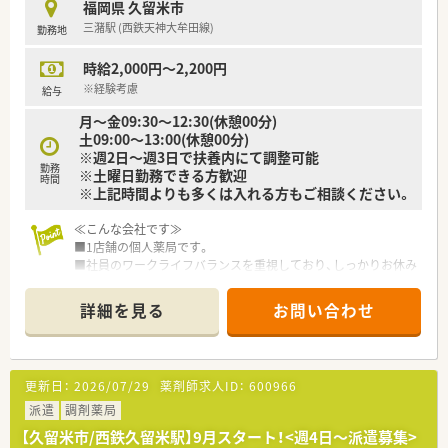
福岡県 久留米市
当な報酬が支払われるので安心です。
三潴駅 (西鉄天神大牟田線)
勤務地
【想定される業務内容】
時給2,000円～2,200円
■主な業務は在宅患者様宅や施設への訪問服薬指導、調剤、監査
など在宅業務が中心となります。
※経験考慮
給与
■在宅業務専用システムを自社開発し導入しているため、業務負
月～金09:30～12:30(休憩00分)
荷の軽減につながり効率的な作業が可能です。
土09:00～13:00(休憩00分)
■麻薬の取り扱いが多い店舗であるため、緩和ケアに関する知識
※週2日～週3日で扶養内にて調整可能
やスキルを深めることができます。
勤務
※土曜日勤務できる方歓迎
時間
※上記時間よりも多くは入れる方もご相談ください。
【職場環境と雰囲気】
■女性の育休取得率100%、男性の育休取得実績も多数あり、子
≪こんな会社です≫
育て中の薬剤師も活躍できる環境です。
■1店舗の個人薬局です。
■時短勤務も可能で、女性の薬局長も複数在籍しており、性別問
■社員のワークライフバランスを重視しており、しっかりお休み
わずキャリアを築けるフィールドがあります。
が取れるように厚めの人員配置をされています。
■ブラザーシスター制度や資格取得支援制度など、充実した研修
■社長は50代後半の男性で話ししやすいフランクな感じのお人
制度でスキルアップを支援する雰囲気があります。
詳細を見る
お問い合わせ
柄です。
≪こんな薬局です≫
■施設の処方など増えており増員での募集です。
更新日：
2026/07/29
薬剤師求人ID：
600966
■在宅は施設・個人数件でパートの方は基本的に訪問はございま
せん。
派遣
調剤薬局
■近隣の内科・小児科や大学病院、総合病院など多数の医療機関
【久留米市/西鉄久留米駅】9月スタート！<週4日～派遣募集>
からの処方箋も受けています。