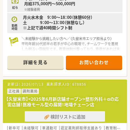
OTCについての知識も深まるため「マルチの力」が身につきま
月給375,000円～500,000円
す。
給与
※経験者例
■セルフメディケーションの支援として、医療・保険・福祉・マタ
ニティ等、様々なテーマで健康セミナーを年間130回以上開催し
月火水木金 9：00～18：00（休憩60分）
ています。
土 9：00～13：00（休憩なし）
勤務
■医療事務との業務分担を行い、薬剤師の業務負担軽減を行って
※上記で週40時間シフト制
時間
います。
■働き方改革に沿って、有給休暇消化が促進されています。
＼未経験から挑戦したい方へ／（久留米市エリア担当より）
■残業については「サービス残業」はございません。
平均年齢30代前半の若手が中心の職場で、チームワークを重視
各店舗基本的に残業は少ないため、調剤併設店でも18時半～
した明るい雰囲気です。教育体制が整っており、意欲があれば未
19時までには帰宅できる店舗がほとんどです。
経験でもしっかり成長をサポートしてくれます。
※繁忙期等は科目によって残業が発生してしまう可能性はござ
詳細を見る
お問い合わせ
います。
【店舗情報と応需状況について】
■西鉄久留米駅から徒歩8分と通勤しやすく、整形外科の処方箋
＜こんな方にもオススメ＞
をメインに1日平均100枚ほど応需しています。
■調剤の経験を積みつつ、OTCも学べる環境に身を置きたい方
■全自動分包機2台を導入しており、調剤業務の効率化と安全性
更新日：
2026/07/13
薬剤師求人ID：
678856
■色々な店舗で経験を積みたい方
の向上を両立させている最新の設備環境が整っています。
等々…
■オンライン服薬指導や自宅への配送システムを構築しており、
正社員
調剤薬局
少しでも気になった方はお問い合わせくださいませ
将来的な在宅ワークを見据えた先進的な取り組みが特徴です。
【久留米市】<2025年6月新店舗オープン>整形外科＋αの応
需店舗！医療モール型の展開！地場チェーン店
【募集背景と求める人物像について】
■今後の更なる店舗展開を見据えた組織強化のための増員募集
検討リストに追加
で、目標を持って前向きに行動できる方を求めています。
■患者様の目線に立った丁寧な対応ができ、自身の経験ややりた
いことを明確な言葉で伝えられる薬剤師さんを歓迎します。
新卒可
未経験可
車通勤可
認定薬剤師取得支援あり
教育制度あり