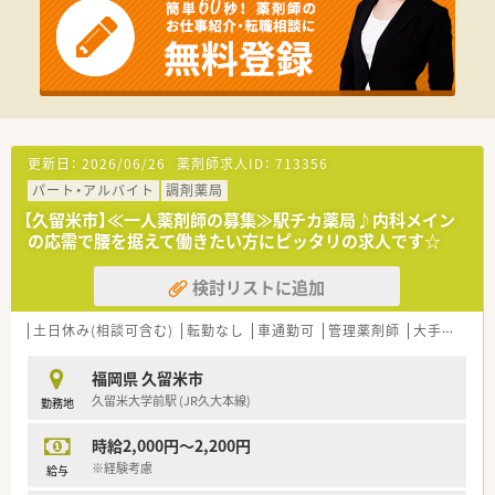
更新日：
2026/06/26
薬剤師求人ID：
713356
パート・アルバイト
調剤薬局
【久留米市】≪一人薬剤師の募集≫駅チカ薬局♪内科メイン
の応需で腰を据えて働きたい方にピッタリの求人です☆
検討リストに追加
土日休み(相談可含む)
転勤なし
車通勤可
管理薬剤師
大手チェーン以外
福岡県 久留米市
久留米大学前駅 (JR久大本線)
勤務地
時給2,000円～2,200円
※経験考慮
給与