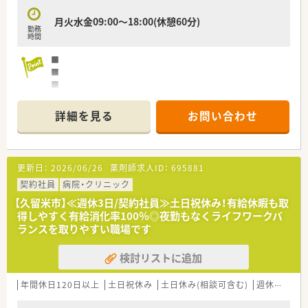
月火水金09:00～18:00(休憩60分)
勤務
時間
■
■
■
■
詳細を見る
お問い合わせ
更新日：
2026/06/26
薬剤師求人ID：
695881
契約社員
病院・クリニック
【久留米市】≪週休3日/契約社員≫土日祝休み！有給休暇も取
得しやすく有給消化率100％◎夜勤もなくライフワークバ
ランスを取りやすい職場です
検討リストに追加
年間休日120日以上
土日祝休み
土日休み(相談可含む)
週休2.5日以上