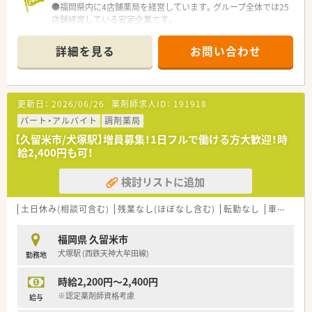
●福岡県内に4店舗薬局を経営しています。グループ全体では25
店舗経営している安定企業です。
●スキルアップの為に夏休みや帰省時を利用した研修を積極的
に行っています。
詳細を見る
お問い合わせ
更新日：
2026/06/26
薬剤師求人ID：
191918
パート・アルバイト
調剤薬局
【久留米市/犬塚駅】増員募集！1日フルで働ける方大歓迎！時
給2,400円も可！
検討リストに追加
土日休み(相談可含む)
残業なし(ほぼなし含む)
転勤なし
車通勤可
福岡県 久留米市
犬塚駅 (西鉄天神大牟田線)
勤務地
時給2,200円～2,400円
※認定薬剤師資格考慮
給与