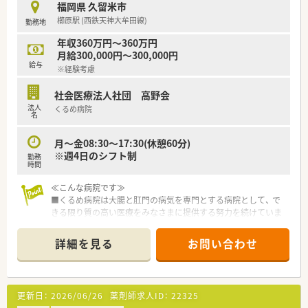
福岡県 久留米市
櫛原駅 (西鉄天神大牟田線)
勤務地
年収360万円～360万円
月給300,000円～300,000円
給与
※経験考慮
社会医療法人社団 高野会
法人
くるめ病院
名
月～金08:30～17:30(休憩60分)
※週4日のシフト制
勤務
時間
≪こんな病院です≫
■くるめ病院は大腸と肛門の病気を専門とする病院として、 で
きる限り質の高い医療をみなさまに提供する努力を続けていま
す。
■肛門疾患・大腸がん(手術、化学療法、緩和ケア)・内視鏡診断、治
詳細を見る
お問い合わせ
療・炎症性腸疾患・消化管機能障害の5つの柱がございます。
■へき地医療等公益性の高い医療の担い手の一員として、2014
年4月に社会医療法人の認定を受けております。
■「潰瘍性大腸炎クローン病」など難病指定に対してもQOL向上
更新日：
2026/06/26
薬剤師求人ID：
22325
を目指して医療を提供しております。