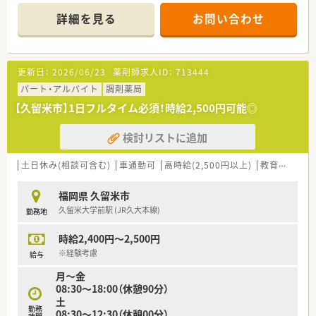
■託児所の他に提携幼稚園もありますので、お子さんがいる方も
詳細を見る
お問い合わせ
安心して勤務できます。
■内科・ 呼吸器科・ 循環器科・ 消化器科・ 外科を診療している病
院です。
■産休育休取得実績もあり、福利厚生も充実しており長く働ける
更新日：
2026/06/23
薬剤師求人ID：
713444
環境です。
■電子カルテ、オーダリングシステム完備で他にも院内設備充実
パート・アルバイト
調剤薬局
しております。
【久留米市】1日フルタイム必須！時給2,500円可能◎
検討リストに追加
土日休み(相談可含む)
車通勤可
高時給(2,500円以上)
教育制度あり
福岡県 久留米市
久留米大学前駅 (JR久大本線)
勤務地
時給2,400円～2,500円
※経験考慮
給与
月～金
08:30～18:00（休憩90分）
土
勤務
08:30～12:30（休憩00分）