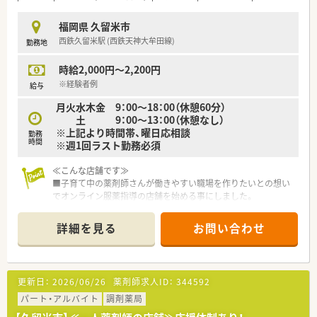
福岡県 久留米市
西鉄久留米駅 (西鉄天神大牟田線)
勤務地
時給2,000円～2,200円
※経験者例
給与
月火水木金 9：00～18：00（休憩60分）
土 9：00～13：00（休憩なし）
※上記より時間帯、曜日応相談
勤務
時間
※週1回ラスト勤務必須
≪こんな店舗です≫
■子育て中の薬剤師さんが働きやすい職場を作りたいとの想い
でオンライン服薬指導の店舗を始める事にしました。
■将来的には自宅にいながら服薬指導ができる店舗を目指され
ています。
詳細を見る
お問い合わせ
■自宅にお薬が届かれた患者様にシステムを使い、画面越しで服
薬指導をして頂きます。
■患者様は2キロ圏内にお住まいの方がメインになります。
■全自動分包機を2台導入しており、設備も充実しています。
更新日：
2026/06/26
薬剤師求人ID：
344592
■整形外科門前の店舗なので、ブランクのある方も復帰しやすい
環境です。
パート・アルバイト
調剤薬局