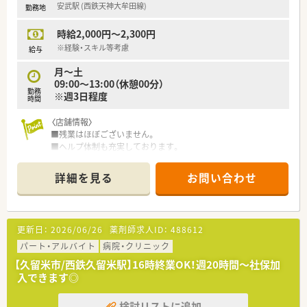
安武駅 (西鉄天神大牟田線)
勤務地
時給2,000円～2,300円
※経験・スキル等考慮
給与
月～土
09:00～13:00（休憩00分）
勤務
※週3日程度
時間
〈店舗情報〉
■残業はほぼございません。
■ヘルプ体制も充実しております。
■土曜日の頻度もご相談ください。
詳細を見る
お問い合わせ
〈こんな会社です〉
■久留米エリアで6店舗の調剤薬局を展開しています。
■ドラッグストアから調剤専門店まで展開し、在宅も行っていま
す。
更新日：
2026/06/26
薬剤師求人ID：
488612
■グループ薬局との連携も行っており、お休みや休暇も取得しや
すい環境です。
パート・アルバイト
病院・クリニック
【久留米市/西鉄久留米駅】16時終業OK！週20時間～社保加
入できます◎
検討リストに追加