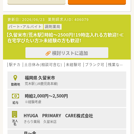
更新日：
2026/06/23
薬剤師求人ID：
406079
パート・アルバイト
調剤薬局
【久留米市/荒木駅】時給～2500円！19時迄入れる方歓迎！≪
在宅学びたい方≫未経験の方も歓迎！
検討リストに追加
駅チカ
土日休み(相談可含む)
未経験可
ブランク可
残業なし(ほぼなし含む)
福岡県 久留米市
荒木駅 (JR鹿児島本線)
勤務地
時給2,000円～2,500円
※経験考慮
給与
HYUGA PRIMARY CARE株式会社
法人
きらり薬局 久留米店
名
月～金