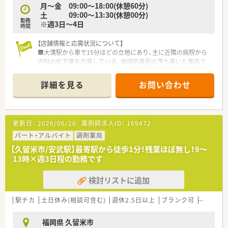
月～金 09:00～18:00(休憩60分)
土 09:00～13:30(休憩00分)
勤務
※週3日～4日
時間
【店舗情報と応需状況について】
■大溝駅から車で15分ほどの立地にあり、主に近隣の病院から
内科の処方箋を応需している、地域密着型の落ち着いた薬局で
す。
■1日あたりの処方箋枚数は少なめの為、患者様一人ひとりと丁
詳細を見る
お問い合わせ
寧に向き合える環境が整っています。
■現在は薬剤師1名体制で運営しており、地域の方々が処方箋の
有無に関わらず気軽に健康相談に立ち寄れる場所を目指してお
ります。
更新日：
2026/06/26
薬剤師求人ID：
169472
【法人特徴について】
パート・アルバイト
調剤薬局
■ホールディングス傘下として、調剤薬局の展開だけでなく在宅
【久留米市/安武駅】最寄駅から徒歩1分！残業ほぼ無し！9～
医療や介護福祉事業など、多岐にわたる事業で地域生活を支えて
13時×週3日程の勤務です
います。
■2025年11月の経営統合により体制強化を図っており、今後は
検討リストに追加
福岡県内を中心に10店舗から13店舗までの拡大を計画していま
す。
■患者様に信頼され親しまれる「かかりつけ薬局」を第一に掲
駅チカ
土日休み(相談可含む)
週休2.5日以上
ブランク可
Ｗワーク
げ、最新の知見を取り入れた安全で正確な調剤の提供に邁進して
おります。
福岡県 久留米市