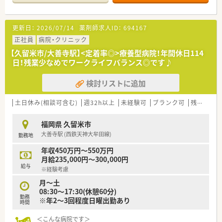
◆こんな方に人気・オススメ
・転職活動中にブランクを空けたくない方
・様々な薬局で経験を積みたい方
更新日：
2026/07/14
薬剤師求人ID：
694167
・将来的に独立を検討している方
・転居や留学の予定があり、期間を区切って働きたい方
正社員
病院・クリニック
・旅行や趣味の時間等ライフスタイルに合わせて休みを調整した
【久留米市/大善寺駅】<定着率◎>療養型病院！年間休日114
い方
日！残業少なめでワークライフバランス◎です♪
・高時給で効率的に働きたい方
検討リストに追加
◆派遣の魅力
・交通費は実費分支給
・薬剤師賠償保険に弊社負担にて加入頂けますので安心して就業
土日休み(相談可含む)
週32h以上
未経験可
ブランク可
残業なし(ほぼなし含む)
が可能
・週20時間以上で社会保険加入可能
福岡県 久留米市
・年1度の健康診断、インフルエンザ予防接種補助金有り
大善寺駅 (西鉄天神大牟田線)
勤務地
・残業代は1分単位で支給
年収450万円～550万円
弊社は優良派遣事業者として厚生労働省より認定を受けていま
月給235,000円～300,000円
すので、
給与
※経験考慮
安心してご就業して頂けるサポート体制・福利厚生が整っており
ます！
月～土
08:30～17:30(休憩60分)
勤務
※年2～3回程度日曜出勤あり
時間
＜こんな病院です＞