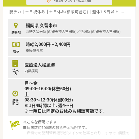
駅チカ
土日祝休み
土日休み(相談可含む)
週休2.5日以上
未経験可
福岡県 久留米市
西鉄久留米駅 (西鉄天神大牟田線)／花畑駅 (西鉄天神大牟田線)
勤務地
時給2,000円～2,400円
※経験考慮
給与
医療法人松風海
法人
内藤病院
名
月～金
09:00~16:00(休憩60分)
土
08:30～12:30(休憩00分)
勤務
時間
※1日4時間以上、週4～日
※土曜日は固定のお休みも相談可能です。
≪こんな病院です≫
■病床数約100床の救急告示病院です。
病棟での薬剤管理指導がメインの仕事となりますので、病院で
経験を積みたい方にオススメです。