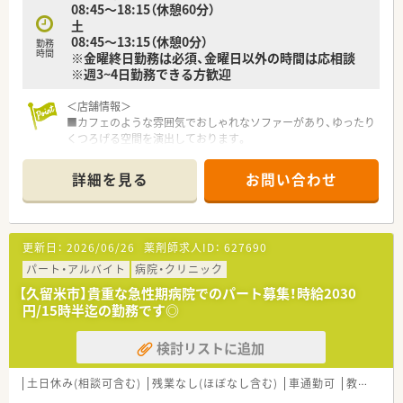
08:45～18:15（休憩60分）
土
08:45～13:15（休憩0分）
勤務
時間
※金曜終日勤務は必須、金曜日以外の時間は応相談
※週3~4日勤務できる方歓迎
＜店舗情報＞
■カフェのような雰囲気でおしゃれなソファーがあり、ゆったり
くつろげる空間を演出しております。
■久留米市内の総合病院が多く隣接するエリアに立地しており
門前のクリニック以外にも広域から様々な処方を受けておりま
詳細を見る
お問い合わせ
す。
■施設在宅（2施設）も対応しております。
<こんな薬局です>
更新日：
2026/06/26
薬剤師求人ID：
627690
■福岡県内に8店舗展開しております。
■「おもてなし」をテーマにしており、全店舗綺麗で就業しやす
パート・アルバイト
病院・クリニック
い環境です◎
【久留米市】貴重な急性期病院でのパート募集！時給2030
■管理薬剤師を目指している方も歓迎です◎教育体制もしっか
円/15時半迄の勤務です◎
り整備された中でお教え致します。
検討リストに追加
＼教育制度について／
■外部研修が年1回程度ございます。参加を希望される方は、研
修報告書をご提出が必要ですが参加費・宿泊費の支給がございま
土日休み(相談可含む)
残業なし(ほぼなし含む)
車通勤可
教育制度あり
す。