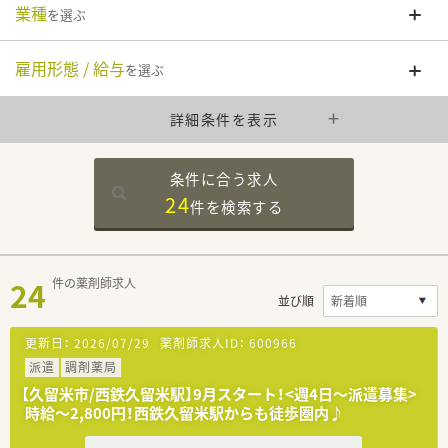
業種
を選ぶ
雇用形態 / 給与
を選ぶ
詳細条件を表示
条件に合う求人
24
件を
検索する
24
件の薬剤師求人
並び順
更新日：
2026/07/29
薬剤師求人ID：
600966
派遣
調剤薬局
【久留米市/西鉄久留米駅】9月スタート！<週4日～派遣募集>
時給～2,800円！西鉄久留米駅からも徒歩圏内♪