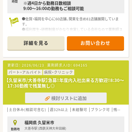
時間
※週4日から勤務日数相談
9:00～16:00の勤務もご相談可能
●佐賀・福岡を中心に60店舗、関東を含め81店舗展開していま
す。
●福利厚生・研修制度がかなり充実している会社なので薬剤師ス
キルを高めるにはとても良い環境だと思います。
●有給消化率も高くプライベートも充実出来る環境です。
詳細を見る
お問い合わせ
更新日：
2026/06/23
薬剤師求人ID：
694165
パート・アルバイト
病院・クリニック
【久留米市/大善寺駅】急募！年度内入社出来る方歓迎！8:30～
17:30勤務で残業無し◎
検討リストに追加
土日休み(相談可含む)
週32h以上
未経験可
ブランク可
残業なし(ほぼなし含む)
福岡県 久留米市
大善寺駅 (西鉄天神大牟田線)
勤務地