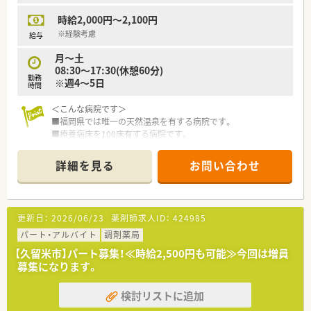
時給2,000円～2,100円
※経験考慮
給与
月～土
08:30～17:30(休憩60分)
勤務
※週4～5日
時間
＜こんな病院です＞
■福岡県では唯一の天然温泉を有する病院です。
■療養病床を100床有する病院です。
■職員の方々の定着率も高い病院です。
■院内勉強会も実施しスキルアップを行っております。
詳細を見る
お問い合わせ
更新日：
2026/06/23
薬剤師求人ID：
424985
パート・アルバイト
調剤薬局
【久留米市】パート募集！≪時給2,500円も可能≫今回は増員
募集になります。
検討リストに追加