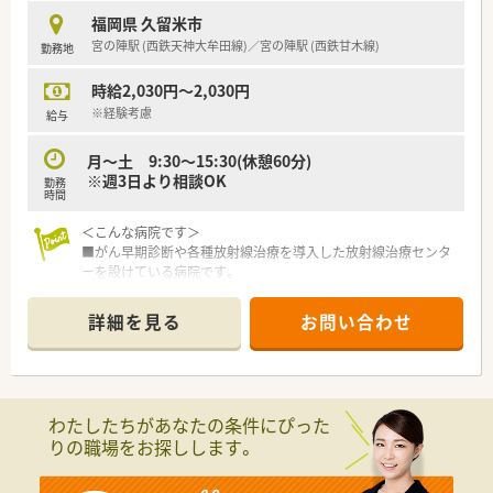
福岡県 久留米市
宮の陣駅 (西鉄天神大牟田線)／宮の陣駅 (西鉄甘木線)
勤務地
時給2,030円～2,030円
※経験考慮
給与
月～土 9:30～15:30(休憩60分)
※週3日より相談OK
勤務
時間
＜こんな病院です＞
■がん早期診断や各種放射線治療を導入した放射線治療センタ
ーを設けている病院です。
■無料駐車場もあります。通勤距離2km以上の方はマイカー通
勤OKです。
詳細を見る
お問い合わせ
わたしたちがあなたの条件にぴった
りの職場をお探しします。