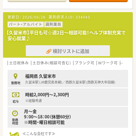
更新日：
2026/06/26
薬剤師求人ID：
334043
パート・アルバイト
調剤薬局
【久留米市】平日も可☆週2日～相談可能！ヘルプ体制充実で
安心就業♪
検討リストに追加
土日祝休み
土日休み(相談可含む)
ブランク可
Ｗワーク可
車通勤
福岡県 久留米市
久留米駅 (JR鹿児島本線)／西鉄久留米駅 (西鉄天神大牟田線)
勤務地
時給2,000円～2,300円
※経験考慮
給与
月～金
9：00～18：00（休憩60分）
勤務
※時間・曜日相談可能
時間
≪こんな会社です≫