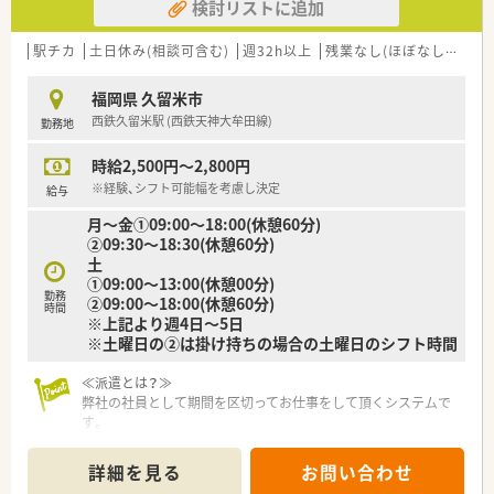
検討リストに追加
駅チカ
土日休み(相談可含む)
週32h以上
残業なし(ほぼなし含む)
福岡県 久留米市
西鉄久留米駅 (西鉄天神大牟田線)
勤務地
時給2,500円～2,800円
※経験、シフト可能幅を考慮し決定
給与
月～金①09:00～18:00(休憩60分)
②09:30～18:30(休憩60分)
土
①09:00～13:00(休憩00分)
勤務
②09:00～18:00(休憩60分)
時間
※上記より週4日～5日
※土曜日の②は掛け持ちの場合の土曜日のシフト時間
≪派遣とは？≫
弊社の社員として期間を区切ってお仕事をして頂くシステムで
す。
長期でも短期でも、ご希望に合わせてお仕事をして頂く事が可能
です。
詳細を見る
お問い合わせ