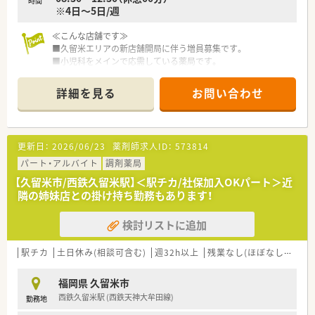
時間
※4日～5日/週
≪こんな店舗です≫
■久留米エリアの新店舗開局に伴う増員募集です。
■小児科をメインで応需している薬局です。
■有給休暇を利用しリフレッシュ休暇も取得可能です。
■お休みの取り方は祝日のある月は祝日の週の数分減ります。
詳細を見る
お問い合わせ
⇒例：8月は祝日が1日(8/11)あるためその他の平日休みが3日と
なります。
■週によっては土曜日午後半日と平日1日と日曜日で週休2.5日
もございます。
更新日：
2026/06/23
薬剤師求人ID：
573814
パート・アルバイト
調剤薬局
≪こんな会社です≫
【久留米市/西鉄久留米駅】＜駅チカ/社保加入OKパート＞近
●八女市に本社を置き、福岡県・佐賀県にグループ法人合わせて
隣の姉妹店との掛け持ち勤務もあります！
23店舗展開しております。
●今後必須となってくる、かかりつけ薬剤師や在宅業務にも積極
検討リストに追加
的に取り組んでおります。
●有給消化率100％を推奨しており、最大8連休取得可能など、年
間休日130日以上は業界でもトップクラスです。
駅チカ
土日休み(相談可含む)
週32h以上
残業なし(ほぼなし含む)
福岡県 久留米市
西鉄久留米駅 (西鉄天神大牟田線)
勤務地