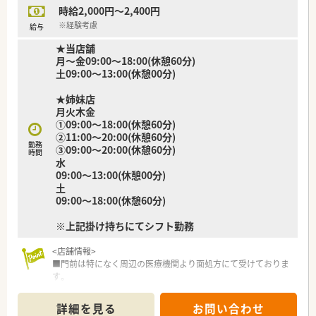
時給2,000円～2,400円
※経験考慮
給与
★当店舗
月～金09:00～18:00(休憩60分)
土09:00～13:00(休憩00分)
★姉妹店
月火木金
①09:00～18:00(休憩60分)
②11:00～20:00(休憩60分)
勤務
③09:00～20:00(休憩60分)
時間
水
09:00～13:00(休憩00分)
土
09:00～18:00(休憩60分)
※上記掛け持ちにてシフト勤務
<店舗情報>
■門前は特になく周辺の医療機関より面処方にて受けておりま
す。
■在宅も数件対応しております。
■周辺にも姉妹店があり必要なお休みなど相談可能です。
詳細を見る
お問い合わせ