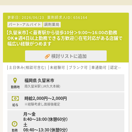
更新日：
2026/06/23
薬剤師求人ID：
656164
パート・アルバイト
調剤薬局
【久留米市】＜最寄駅から徒歩10分＞9:00～16:00の勤務
OK★週4日以上勤務できる方歓迎◎在宅対応がある店舗で
幅広い経験がつめます
検討リストに追加
土日休み(相談可含む)
未経験可
ブランク可
車通勤可
認定薬剤師取得支援あり
福岡県 久留米市
南久留米駅 (JR久大本線)
勤務地
時給2,000円～2,000円
※経験考慮し面接後確定
給与
月～金
8:40～18:00（休憩60分）
土
08:40～13:30（休憩0分）
勤務