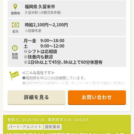
す。
福岡県 久留米市
■男女比は5:5で平均年齢は37～38歳くらいです。
久留米駅 (JR鹿児島本線)
勤務地
■残業は1分単位で支給です。
時給2,100円～2,100円
※経験考慮
給与
月～金 9:00～18:00
土 9:00～12:00
※シフトは応相談
勤務
※扶養内も歓迎
時間
※1日6h以上で45分、8h以上で60分休憩有
≪こんな会社です≫
●福岡県を中心に95店展開しています。
●病院門前から医療モール型、マンツーマン型まで幅広い形態の
店舗があり、薬剤師として幅広く経験を積む事が可能です。
また全店舗でOTCの取り扱いがあるため、調剤だけではなくOTC
詳細を見る
お問い合わせ
も経験できる環境です。
更新日：
2026/06/26
薬剤師求人ID：
645205
パート・アルバイト
調剤薬局