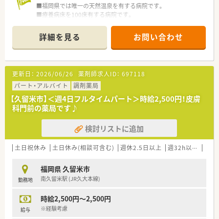
■福岡県では唯一の天然温泉を有する病院です。
■療養病床を100床有する病院です。
■職員の方々の定着率も高い病院です。
■院内勉強会も実施しスキルアップを行っております。
詳細を見る
お問い合わせ
更新日：
2026/06/26
薬剤師求人ID：
697118
パート・アルバイト
調剤薬局
【久留米市】＜週4日フルタイムパート＞時給2,500円！皮膚
科門前の薬局です♪
検討リストに追加
土日祝休み
土日休み(相談可含む)
週休2.5日以上
週32h以上
転勤
福岡県 久留米市
南久留米駅 (JR久大本線)
勤務地
時給2,500円～2,500円
※経験考慮
給与