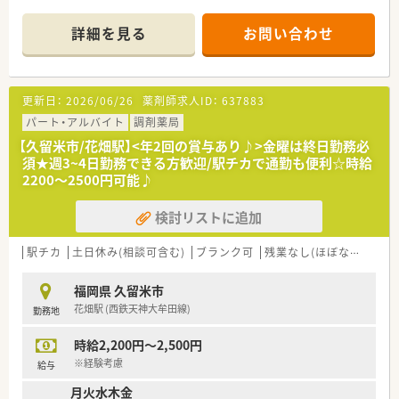
■事務さんは1～2名体制でいらっしゃいます。
■内科をメインで応需しております。
詳細を見る
お問い合わせ
更新日：
2026/06/26
薬剤師求人ID：
637883
パート・アルバイト
調剤薬局
【久留米市/花畑駅】<年2回の賞与あり♪>金曜は終日勤務必
須★週3~4日勤務できる方歓迎/駅チカで通勤も便利☆時給
2200～2500円可能♪
検討リストに追加
駅チカ
土日休み(相談可含む)
ブランク可
残業なし(ほぼなし含む)
福岡県 久留米市
花畑駅 (西鉄天神大牟田線)
勤務地
時給2,200円～2,500円
※経験考慮
給与
月火水木金