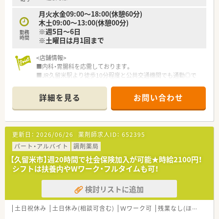
い方にオススメ
月火水金09:00～18:00(休憩60分)
■子育てなどプライベートとの両立を目指す方
木土09:00～13:00(休憩00分)
※週5日～6日
勤務
時間
※土曜日は月1回まで
<店舗情報>
■内科・胃腸科を応需しております。
■JR久留米駅より徒歩10分程度と公共交通機関でも通勤◎で
す。
■門前のクリニックと関係性が良好です。
詳細を見る
お問い合わせ
■ラウンダー薬剤師もいらっしゃるため希望休も取りやすい環
境です。
■今回は増員募集となります。
更新日：
2026/06/26
薬剤師求人ID：
652395
<こんな薬局です>
■設立25年を迎える薬局グループです。
パート・アルバイト
調剤薬局
■福岡南部エリアに7店舗、佐賀2店舗、長崎1店舗の計10店舗を
【久留米市】週20時間で社会保険加入が可能★時給2100円！
運営しております。
シフトは扶養内やWワーク・フルタイムも可！
■代表も薬剤師で現場に出られることもございます。
■かかりつけはノルマなどなく社員の自主性に任せていらっし
検討リストに追加
ゃいます。
■薬歴は全店EMシステムズで統一されております。
■社内で勉強会を年3～4回程度社長が実施されており、点数の
土日祝休み
土日休み(相談可含む)
Ｗワーク可
残業なし(ほぼなし含む)
取り方や行政による薬局への影響の話などをされているそうで