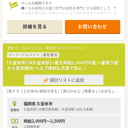
≪こんな病院です≫
■くるめ病院は大腸と肛門の病気を専門とする病院として、 で
きる限り質の高い医療をみなさまに提供する努力を続けていま
す。
■肛門疾患・大腸がん(手術、化学療法、緩和ケア)・内視鏡診断、治
詳細を見る
お問い合わせ
療・炎症性腸疾患・消化管機能障害の5つの柱がございます。
■へき地医療等公益性の高い医療の担い手の一員として、2014
年4月に社会医療法人の認定を受けております。
■「潰瘍性大腸炎クローン病」など難病指定に対してもQOL向上
更新日：
2026/06/26
薬剤師求人ID：
702533
を目指して医療を提供しております。
■チーム医療を目指し、医師・看護師・薬剤師・その他多職種連携
パート・アルバイト
調剤薬局
を密にコミュニケーションを図っております。
【久留米市/JR久留米駅】<最大時給2,500円可能！>最寄り駅
■無菌調剤室を設置しており、抗がん剤を取り扱えます。
から徒歩圏内！ヘルプ体制も充実で安心♪
■クローン病、IBD患者さんへの栄養療法や抗体製剤の取り扱い
があります。
検討リストに追加
■託児施設もあるので、子育て中の方も働きやすい環境です。
＜業務に関して＞
駅チカ
土日休み(相談可含む)
週32h以上
残業なし(ほぼなし含む)
■外来はほぼ院外処方です。
■病棟業務も実施していますが在院日数が7日前後の為、薬も簡
福岡県 久留米市
単で業務負担少な目です。
久留米駅 (JR鹿児島本線)／久留米駅 (JR久大本線)
勤務地
■ケモは月20~30件ほど対応しております
時給2,000円～2,500円
＜こんな方にオススメ＞
■大学病院との連携もあり、病院薬剤師としてスキルアップした
※経験考慮
給与