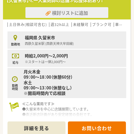
【久留米市】≪一人薬剤師の店舗≫応援体制あり！
≪こんな会社です≫
■福岡県内に店舗展開しており、新規出店の計画もあります。
検討リストに追加
■店舗スタッフは優しい方が多く、忙しい時でも助け合いながら
働かれていらっしゃいます。
土日休み(相談可含む)
週32h以上
未経験可
ブランク可
車通勤可
福岡県 久留米市
西鉄久留米駅 (西鉄天神大牟田線)
勤務地
時給2,000円～2,000円
※スタートは一律2,000円～
給与
月火木金
09：00～18：00（休憩60分）
水土
勤務
09：00～13：00（休憩なし）
時間
※開局時間内で応相談
≪こんな薬局です≫
●久留米市を中心に店舗展開しています。
●直近新店計画があり安定経営の会社です。
詳細を見る
お問い合わせ