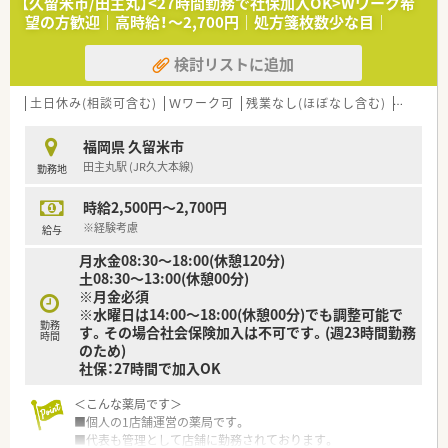
【久留米市/田主丸】<27時間勤務で社保加入OK>Wワーク希
望の方歓迎｜高時給！～2,700円｜処方箋枚数少な目｜
検討リストに追加
土日休み(相談可含む)
Ｗワーク可
残業なし(ほぼなし含む)
転勤な
福岡県 久留米市
田主丸駅 (JR久大本線)
勤務地
時給2,500円～2,700円
※経験考慮
給与
月水金08:30～18:00(休憩120分)
土08:30～13:00(休憩00分)
※月金必須
※水曜日は14:00～18:00(休憩00分)でも調整可能で
勤務
す。その場合社会保険加入は不可です。(週23時間勤務
時間
のため)
社保：27時間で加入OK
＜こんな薬局です＞
■個人の1店舗運営の薬局です。
■代表も管理として店舗に勤務されております。