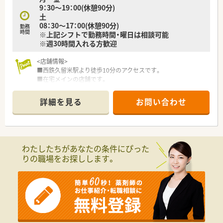
9：30～19：00(休憩90分)
土
08：30～17：00(休憩90分)
勤務
時間
※上記シフトで勤務時間・曜日は相談可能
※週30時間入れる方歓迎
<店舗情報>
■西鉄久留米駅より徒歩10分のアクセスです。
■在宅メインの店舗です。
■薬剤師5名、事務5名活躍しています。
詳細を見る
お問い合わせ
≪こんな会社です≫
■福岡県内を中心に25店舗展開しており、在宅に積極的な会社
です。
■在宅で訪問する患者数は九州1位の実績があり訪問先は施設・
個人宅まで多岐に渡りますので薬剤師としてスキルを磨ける環
わたしたちがあなたの条件にぴった
境です。
りの職場をお探しします。
■ワークライフバランスを実現する為に様々な勤務形態があり
ます。結婚や出産、その他の環境の変化に応じた希望の勤務形態
を選択する事が可能ですので、無理なく就業する事ができます。
■教育・研修制度が充実しています。定期的な勉強会から階層別
研修、接遇研修、合宿研修など多岐にわたり、希望する研修に参
加することが可能ですので自分のペースでスキルアップする事
ができます。