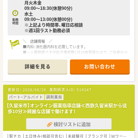
月火木金
09:00～18:30(休憩90分)
水土
09:00～13:00(休憩00分)
勤務
時間
※上記より時間帯、曜日応相談
※週1回ラスト勤務必須
＼ 店舗情報 ／
■内科：消化器内科を応需しています。
■一人薬剤師ですが処方箋枚数1日20枚程度なので、ご自身のペ
ースでご勤務頂けます。
■近隣に店舗が多いため、フォロー体制も整っています。
詳細を見る
お問い合わせ
■門前のドクターはお若い方で関係性も良好です。
＼ こんな会社です ／
更新日：
2026/06/26
薬剤師求人ID：
519247
■久留米市を中心に6店舗展開しており地域密着型の薬局です。
■社長はＭＲ出身で現在は本店で勤務しております。
パート・アルバイト
調剤薬局
■全体を通して若い社員が多いため、活気のある会社です。
【久留米市】オンライン服薬指導店舗≪西鉄久留米駅から徒
■年功序列ではなく、頑張れば頑張った分だけ評価して頂けま
歩10分≫綺麗な店舗で働けます！
す。
■興味がある薬剤師には新店立ち上げの際に、設計から内装・配
検討リストに追加
置等、初期の段階から関わらせて頂けます。
駅チカ
土日休み(相談可含む)
未経験可
ブランク可
Ｗワーク可