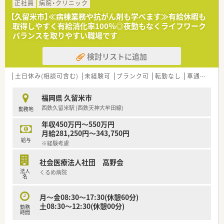
■チーム医療を目指し、医師・看護師・薬剤師・その他多職種連携
正社員
病院・クリニック
を密にコミュニケーションを図っております。
【久留米市】≪病棟業務や抗がん剤も学べます≫有給休暇も
■無菌調剤室を設置しており、抗がん剤を取り扱えます。
取得しやすく有給消化率100％◎夜勤もなくライフワーク
バランスを取りやすい職場です
＜業務に関して＞
■外来はほぼ院外処方です。
検討リストに追加
■病棟業務も実施していますが在院日数が7日前後の為、薬も簡
単で業務負担少な目です。
■ケモは月20~30件ほど対応しております
土日休み(相談可含む)
未経験可
ブランク可
転勤なし
車通勤可
＜こんな方にオススメ＞
福岡県 久留米市
■大学病院との連携もあり、病院薬剤師としてスキルアップした
西鉄久留米駅 (西鉄天神大牟田線)
勤務地
い方にオススメ
■子育てなどプライベートとの両立を目指す方
年収450万円～550万円
月給281,250円～343,750円
給与
※経験考慮
社会医療法人社団 高野会
法人
くるめ病院
名
月～金08:30～17:30(休憩60分)
土08:30～12:30(休憩00分)
勤務
時間