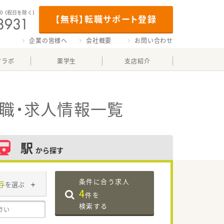
00
（祝日を除く）
【無料】転職サポート登録
企業の皆様へ
会社概要
お問い合わせ
マラボ
薬学生
支店紹介
職・求人情報一覧
駅
から探す
条件に合う求人
与
を選ぶ
4
件を
検索する