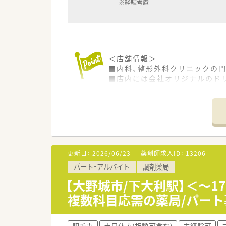
※経験考慮
＜店舗情報＞
■内科、整形外科クリニックの
■店内には会社オリジナルのド
＜こんな薬局です＞
■福岡県春日市に本社を構え、
り、多角経営を行っております。
■処方箋枚数の多い店舗が多く
■在宅業務も積極的に取り組んで
ります。
更新日：
2026/06/23
薬剤師求人ID：
13206
■気軽に来店しやすい薬局作り
パート・アルバイト
調剤薬局
＜学べる環境が整っています＞
【大野城市/下大利駅】＜～
■階層別の研修、専門別の研修、
複数科目応需の薬局/パート
■医薬品勉強会、接遇研修だけ
能です。
駅チカ
土日休み(相談可含む)
未経験可