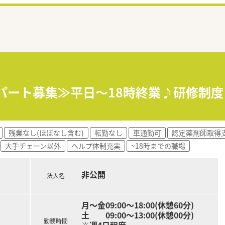
務パート募集≫平日～18時終業♪研修制度
残業なし(ほぼなし含む)
転勤なし
車通勤可
認定薬剤師取得
大手チェーン以外
ヘルプ体制充実
~18時までの職場
非公開
法人名
月～金09:00～18:00(休憩60分)
土 09:00～13:00(休憩00分)
勤務時間