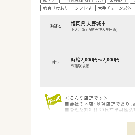
教育制度あり
シフト制
大手チェーン以外
福岡県 大野城市
勤務地
下大利駅 (西鉄天神大牟田線)
時給2,000円～2,000円
給与
※経験考慮
＜こんな店舗です＞
■会社の本店・基幹店舗であり
■管理薬剤師は30代前半男性薬剤
■外来だけでなく、個人在宅も行
■投薬口は仕切りが設置され、
■徒歩圏内にスーパー、コンビ