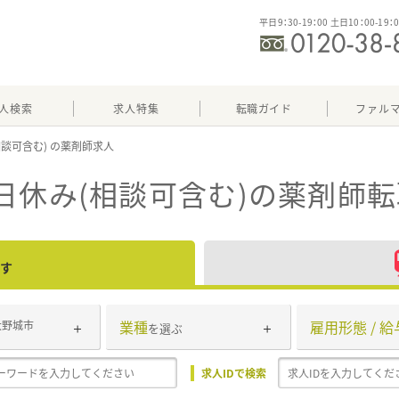
平日9：30-19：00 土日10：00-19：
人検索
求人特集
転職ガイド
ファル
相談可含む)
日休み(相談可含む)
の薬剤師転
す
業種
雇用形態 / 給
大野城市
を選ぶ
求人IDで検索