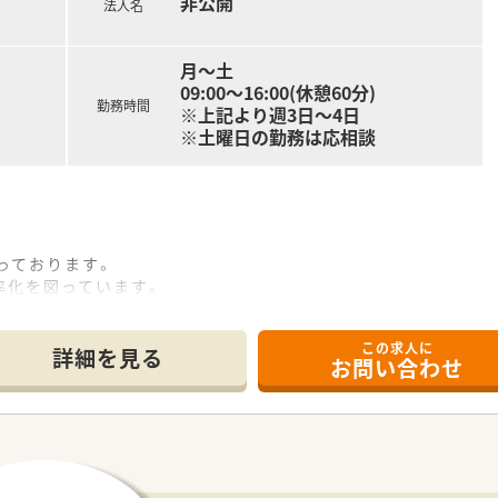
非公開
法人名
常時30～40名が育児に専念しており復帰率が非常に高いです。
間の月単位の変形労働時間制。長時間になりがちな医療業界で「
月～土
日制の薬局で年間休日115日ございます。プライベートの充実
09:00～16:00(休憩60分)
ながる」という理念の根幹であり、長年従業員から愛される秘訣
勤務時間
※上記より週3日～4日
制度)や育休・産休取得率が高く、長く働くことが出来る職場環
※土曜日の勤務は応相談
マネジメント研修などご自身のレベルに応じた研修の受講が可能
々なキャリア構築に向けた研修内容を取り揃えています。
がある方も安心できる教育プログラムがあるので安心してスキ
修から興味ある分野を学べるテーマ別研修があり、その他年次や
っております。
センターと九州大学病院と提携をしており、症例集めなどは可能
率化を図っています。
る動画は自宅でも視聴可能なように1社員1IDが付与されていま
メインになります。
で受ける事ができ、認定薬剤師資格の取得も可能です。
りません。
この求人に
あるので落ち着いて働ける環境が整っています。
詳細を見る
お問い合わせ
スです。
スキルアップも可能です。
の立地です。通勤にも便利な場所です。