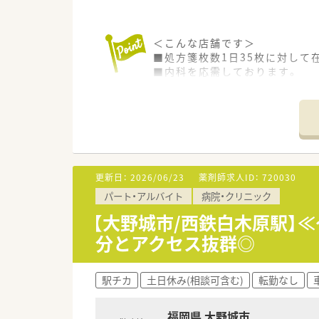
＜こんな店舗です＞
■処方箋枚数1日35枚に対して
■内科を応需しております。
■最新機器や処方せん送信アプ
■勤務時間・日数のご相談も可
■お時給2,100円と、エリアで
■お車通勤も可能です。
■近隣にも店舗がございますた
＜こんな薬局です＞
更新日：
2026/06/23
薬剤師求人ID：
720030
■福岡県を中心に100店舗以上
パート・アルバイト
病院・クリニック
■病院門前から医療モール型、
OTCの取り扱いがあるため、調
【大野城市/西鉄白木原駅】
■処方箋枚数に対して20枚/人
分とアクセス抜群◎
■服薬履歴を全店オンライン共
■会社の収益が高ければ、社員
駅チカ
土日休み(相談可含む)
転勤なし
＜ワークライフバランスの推進
■お客様の満足度をあげるには
やすい環境作りに取り組んでい
福岡県 大野城市