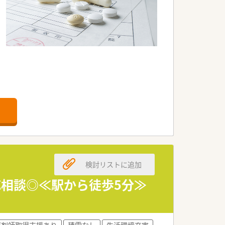
でなく、福祉施設などもグループ内にあ
ルーム（無菌室）を設置している店舗もあ
店舗あります
検討リストに追加
応相談◎≪駅から徒歩5分≫
サポート等の体制も整っています。
修を準備しており認定薬剤師の取得も可
薬剤師取得支援あり
積雪なし
生活環境充実