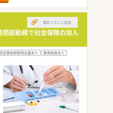
に豪華な弁当支給などを行われていま
検討リストに追加
ります。
0時間超勤務で社会保険の加入
認定薬剤師取得支援あり
教育制度あり
ぶことができます。