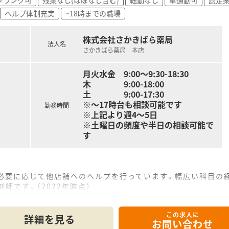
ヘルプ体制充実
~18時までの職場
株式会社さかきばら薬局
法人名
さかきばら薬局 本店
月火水金 9:00～9:30-18:30
木 9:00-18:00
土 9:00-17:30
※～17時台も相談可能です
勤務時間
※上記より週4～5日
※土曜日の頻度や半日の相談可能で
す
、必要に応じて他店舗へのヘルプを行っています。幅広い科目の
師です。（2022年時点）
っています。
じっくり話せるよう患者様も椅子に座ってお話が出来る環境です
この求人に
ニもあり便利な環境です。
詳細を見る
お問い合わせ