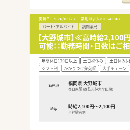
＜こんな薬局です＞
■福岡県大野城市近郊に6店舗
■昭和61年に開業して以来35
更新日：
2026/06/23
薬剤師求人ID：
643867
■コロナ前はボーリング、カラ
パート・アルバイト
調剤薬局
す。
■新卒採用も行っており、学生
【大野城市】≪高時給2,10
可能◎勤務時間・日数はご相
<ワークライフバランスを推進>
■男性薬剤師も多く、ヘルプ体
■原則完全週休二日制で祝日が
年間休日120日以上
土日祝休み
土日休み(
シフト制
かかりつけ薬剤師
大手チェーン
<チャレンジできる環境>
■本人が望めば早い段階での管
福岡県 大野城市
勤務地
春日原駅 (西鉄天神大牟田線)
時給2,100円～2,100円
給与
※経験者例