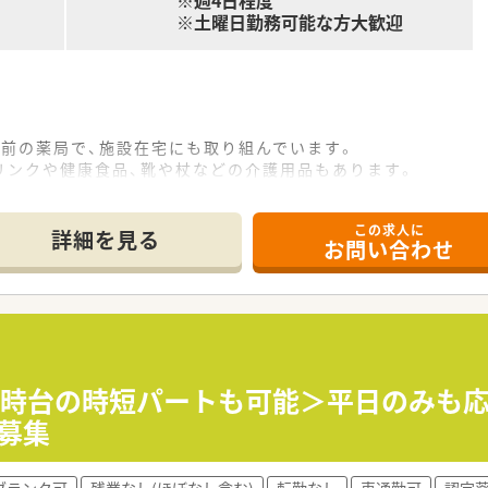
※週4日程度
※土曜日勤務可能な方大歓迎
門前の薬局で、施設在宅にも取り組んでいます。
リンクや健康食品、靴や杖などの介護用品もあります。
この求人に
福岡県内を中心に25店舗以上展開しております。調剤薬局だけ
詳細を見る
お問い合わせ
、各店舗とも経営が安定しております。
おり、TPN/IVH（中心静脈栄養法）製剤調製のためのクリーン
を目指しており、調剤薬局とカフェが併設している店舗が現在3
17時台の時短パートも可能＞平日のみも
Eラーニングなど幅広い教育制度が用意され、認定薬剤師取得
募集
でなく、管理者専門研修、女性活躍推進研修など多岐にわたる研
ブランク可
残業なし(ほぼなし含む)
転勤なし
車通勤可
認定