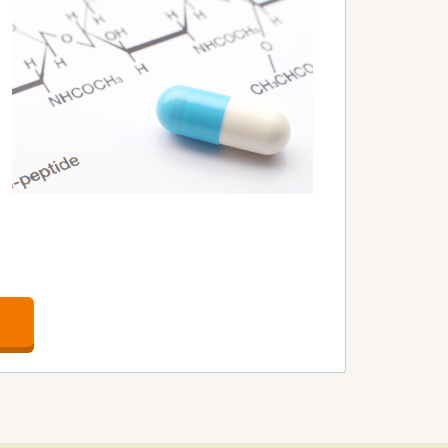
（2022年6月時点）
全社員残業ゼロ（繁忙期除く）」を目指し
が仕事の質につながるという観点で、
です。
境です。
です。在宅やセルフメディケーション、
ルアップ出来ます。
役職に合わせた研修が充実しています。
です。
す。