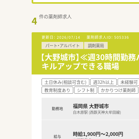
件の薬剤師求人
4
更新日：
2026/07/14
薬剤師求人ID：
505336
パート・アルバイト
調剤薬局
【大野城市】≪週30時間勤
キルアップできる職場
土日休み(相談可含む)
週32h以上
未経験可
教育制度あり
シフト制
かかりつけ薬剤師
福岡県 大野城市
勤務地
白木原駅 (西鉄天神大牟田線)
時給1,900円～2,000円
給与