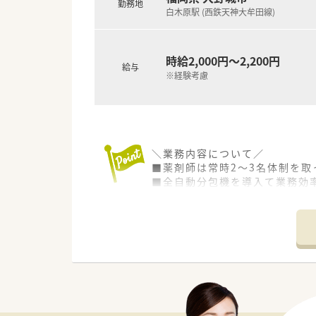
勤務地
■出産・育児休暇の取得率が高く、
白木原駅 (西鉄天神大牟田線)
■正社員の就業時間は、週40時
ております。
■九州ではめずらしい完全週休2
時給2,000円～2,200円
「従業員満足がお客様満足につ
給与
※経験考慮
ハートクロス休暇(長期有給消化
＜充実の研修制度＞
■必須研修やアドバンス研修、
漢方やがん専門薬剤師など、様
■実務経験が無い方やブランク
＼業務内容について／
■社員教育に関しては、基本研
■薬剤師は常時2～3名体制を取
■がん専門薬剤師は、九州がん
■全自動分包機を導入て業務効
■自社開発の150コンテンツあ
■外来は院外なので入院調剤が
■e‐learningは会社負担
■混注業務、病棟業務は行ってお
■薬局内はスペースもしっかり
＼こんな病院です／
■病床数約100床のケアミック
■内科系全般を診ており、より
■西鉄白木原駅から徒歩約5分