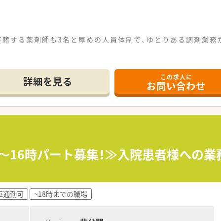
在籍する薬剤師も3名と厚めの人員体制で、ゆとりある調剤業務
リ導入で、薬剤師の負担を軽減すると共に患者様の待機時間を短
能です。ご家庭との両立も図りやすい職場です。
この求人に
は高時給の求人です。
詳細を見る
お問い合わせ
め、ヘルプ体制も整っています。
展開しています。
マンツーマン型まで幅広い形態の店舗があり、薬剤師として幅広
剤だけではなくOTCも経験できる環境です。
≪～16時パート募集！≫入院患者様への業
程度の人数体制を維持しております。
有し、自宅近く以外でも飲み合わせ・重複チェックができる体制
の皆さんに給与として還元をしており、頑張りに応じて評価頂け
車通勤可
~18時までの職場
＞
社員の満足度を上げるしかないと考えており、社員のワークラ
ます。