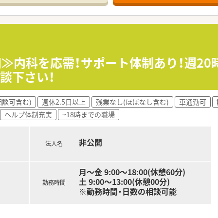
以上展開しております。
年以上の地域に根付いた薬局グループです。
オケ大会など社内交流があり、現在は社長の感謝の気持ちで正月
の実習受け入れを実施しておりますので研修に関しても自信があ
0円≫内科を応需！サポート体制あり！週2
談下さい！
制も充実している為、必要なお休みも取りやすいです。
多い月でも公休が減ることはございません。
相談可含む)
週休2.5日以上
残業なし(ほぼなし含む)
車通勤可
ヘルプ体制充実
~18時までの職場
理薬剤師業務やマネジメント業務など社長と近い環境で色々学
非公開
法人名
月～金 9:00～18:00(休憩60分)
土 9:00～13:00(休憩00分)
勤務時間
※勤務時間・日数の相談可能