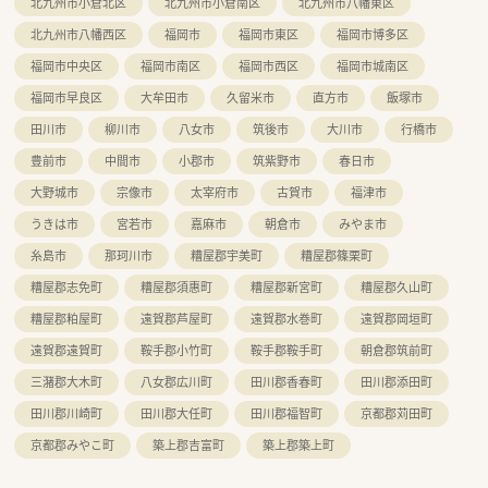
北九州市小倉北区
北九州市小倉南区
北九州市八幡東区
北九州市八幡西区
福岡市
福岡市東区
福岡市博多区
福岡市中央区
福岡市南区
福岡市西区
福岡市城南区
福岡市早良区
大牟田市
久留米市
直方市
飯塚市
田川市
柳川市
八女市
筑後市
大川市
行橋市
豊前市
中間市
小郡市
筑紫野市
春日市
大野城市
宗像市
太宰府市
古賀市
福津市
うきは市
宮若市
嘉麻市
朝倉市
みやま市
糸島市
那珂川市
糟屋郡宇美町
糟屋郡篠栗町
糟屋郡志免町
糟屋郡須惠町
糟屋郡新宮町
糟屋郡久山町
糟屋郡粕屋町
遠賀郡芦屋町
遠賀郡水巻町
遠賀郡岡垣町
遠賀郡遠賀町
鞍手郡小竹町
鞍手郡鞍手町
朝倉郡筑前町
三潴郡大木町
八女郡広川町
田川郡香春町
田川郡添田町
田川郡川崎町
田川郡大任町
田川郡福智町
京都郡苅田町
京都郡みやこ町
築上郡吉富町
築上郡築上町