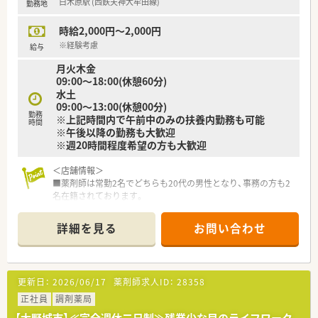
白木原駅 (西鉄天神大牟田線)
勤務地
みも取りやすいです。
■原則完全週休二日制で祝日が多い月でも公休が減ることはご
時給2,000円～2,000円
ざいません。
※経験考慮
給与
<チャレンジできる環境>
月火木金
■本人が望めば早い段階での管理薬剤師業務やマネジメント業
09:00～18:00(休憩60分)
務など社長と近い環境で色々学ぶことができます。
水土
09:00～13:00(休憩00分)
勤務
※上記時間内で午前中のみの扶養内勤務も可能
時間
※午後以降の勤務も大歓迎
※週20時間程度希望の方も大歓迎
＜店舗情報＞
■薬剤師は常勤2名でどちらも20代の男性となり、事務の方も2
名在籍されております。
■小児科がメインとなり、集中率は90％以上となります。
■ラウンダーの方も定期的にご勤務されているため、人数体制は
詳細を見る
お問い合わせ
手厚いです。
■1日の処方枚数は、多い日で100枚程度で、平均して70～80枚
程度です。
■一人での対応は発生致しませんので、しっかりとサポートして
更新日：
2026/06/17
薬剤師求人ID：
28358
頂けます。
■外来業務がメインとなります。
正社員
調剤薬局