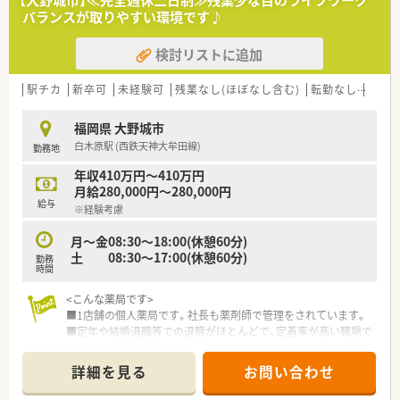
【大野城市】≪完全週休二日制≫残業少な目のライフワーク
＜法人特徴＞
バランスが取りやすい環境です♪
■福岡県内で5店舗展開されております。
■代表も薬剤師のため、現場のことをよく理解されております。
検討リストに追加
■ラウンダー薬剤師の方も在籍されているため、急なお休みの取
得も可能です。
■パートの方は、週20時間台で社会保険への加入が相談可能で
駅チカ
新卒可
未経験可
残業なし(ほぼなし含む)
転勤なし
車通
す。
■かかりつけは個人の自主性に任しております。
福岡県 大野城市
■各店舗残業はほとんど発生しないため、労務管理は徹底されて
白木原駅 (西鉄天神大牟田線)
勤務地
おります。
■eラーニングは会社負担で受講できます。
年収410万円～410万円
■平均年齢は30代と、活気のある職場でございます。
月給280,000円～280,000円
■非常に定着率はよく、70代の方も薬剤師として活躍されてお
給与
※経験考慮
ります。
■ホークスの年間指定席を会社で購入されており、いつでも野球
月～金08:30～18:00(休憩60分)
観戦ができます。
土 08:30～17:00(休憩60分)
勤務
■昇給は年1回行っており、昇給幅は1％～2％となります。
時間
■勉強会はZoomで行っており、親睦会も定期的に行っておりま
す。
<こんな薬局です>
■1店舗の個人薬局です。社長も薬剤師で管理をされています。
■定年や結婚退職等での退職がほとんどで、定着率が高い職場で
す。
■薬局周辺にはドラッグストアやコンビニ、ファミレス、銀行な
詳細を見る
お問い合わせ
ど周辺環境が充実しています。
■季節に合わせた飾りや花などがある綺麗な薬局です。