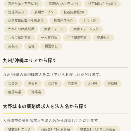
高給与(600万円以上)
高時給(2,500円以上)
住宅補助(手当)あり
託児所あり
新規オープン
扶養内勤務OK
認定薬剤師取得支援あり
教育制度あり
シフト制
かかりつけ薬剤師
大手チェーン
大手チェーン以外
ヘルプ体制充実
一人薬剤師
生活環境充実
空港近く
高収入
在宅
積雪なし
九州/沖縄エリアから探す
九州/沖縄の薬剤師求人をエリアからお探しいただけます。
福岡県
佐賀県
長崎県
熊本県
大分県
宮崎県
鹿児島県
沖縄県
大野城市の薬剤師求人を法人名から探す
大野城市の薬剤師求人を法人名からお探しいただけます。
株式会社ニック
有限会社門司港薬局
株式会社さかきばら薬局