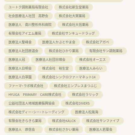
ユートク調剤薬局有限会社
株式会社新生堂薬局
社会医療法人社団 高野会
株式会社大賀薬局
医療法人 南川整形外科病院
株式会社大信薬局
有限会社アイエム薬局
株式会社サンキュードラッグ
医療法人聖峰会
医療法人かぶとやま会
株式会社アガペ
医療法人社団原道会
株式会社ひかり薬局
有限会社サン調剤薬局
医療法人冠
医療法人社団日晴会
株式会社オーエス
医療法人日明会
株式会社 裕生堂
医療法人みらい
医療法人白翠園
株式会社シンクロファーマネット14
ファーマ・ラボ株式会社
株式会社エンブレスまつふじ
HYUGA PRIMARY CARE株式会社
株式会社ラリック
公益社団法人地域医療振興協会
株式会社DIVERS
株式会社ディー・シー・トレーディング
医療法人松風海
有限会社きらきら薬局
株式会社KALCK
株式会社サンファイブ
医療法人 原信会
株式会社さかい薬局
医療法人若葉会