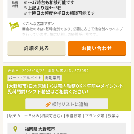
※～17時台も相談可能です
勤務
時間
※上記より週4～5日
※土曜日の頻度や半日の相談可能です
＜こんな店舗です＞
■会社の本店・基幹店舗であり、必要に応じて他店舗へのヘルプ
を行っています。幅広い科目の経験が可能です。
■管理薬剤師は30代前半男性薬剤師です。（2022年時点）
■外来だけでなく、個人在宅も行っています。
詳細を見る
お問い合わせ
■投薬口は仕切りが設置され、じっくり話せるよう患者様も椅子
に座ってお話が出来る環境です。
■徒歩圏内にスーパー、コンビニもあり便利な環境です。
更新日：
2026/06/23
薬剤師求人ID：
573052
＜こんな薬局です＞
■福岡県大野城市近郊に6店舗以上展開しております。
パート・アルバイト
調剤薬局
■昭和61年に開業して以来35年以上の地域に根付いた薬局グル
【大野城市/白木原駅】＜扶養内勤務OK×午前中メイン＞小
ープです。
児科門前！シフト希望はご相談ください！
■コロナ前はボーリング、カラオケ大会など社内交流があり、現
在は社長の感謝の気持ちで正月に豪華な弁当支給などを行われ
検討リストに追加
ています。
■新卒採用も行っており、学生の実習受け入れを実施しておりま
すので研修に関しても自信があります。
駅チカ
土日休み(相談可含む)
未経験可
ブランク可
残業なし(ほぼなし含む)
<ワークライフバランスを推進>
福岡県 大野城市
■男性薬剤師も多く、ヘルプ体制も充実している為、必要なお休