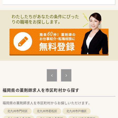
<店舗情報>
■コアタイムは10:00～16:00ですが休憩は交代でしっかり取れ
わたしたちがあなたの条件にぴった
ます。
りの職場をお探しします。
■事務の方も補助に回るため業務負担は少ないです。
■木、金に個人在宅がございます。
福岡県の薬剤師求人を市区町村から探す
福岡県の薬剤師求人を市区町村からお探しいただけます。
北九州市門司区
北九州市若松区
北九州市戸畑区