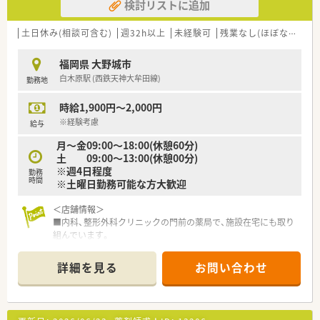
検討リストに追加
土日休み(相談可含む)
週32h以上
未経験可
残業なし(ほぼなし含む)
福岡県 大野城市
白木原駅 (西鉄天神大牟田線)
勤務地
時給1,900円～2,000円
※経験考慮
給与
月～金09:00～18:00(休憩60分)
土 09:00～13:00(休憩00分)
※週4日程度
勤務
時間
※土曜日勤務可能な方大歓迎
＜店舗情報＞
■内科、整形外科クリニックの門前の薬局で、施設在宅にも取り
組んでいます。
■店内には会社オリジナルのドリンクや健康食品、靴や杖などの
介護用品もあります。
詳細を見る
お問い合わせ
＜こんな薬局です＞
■福岡県春日市に本社を構え、福岡県内を中心に25店舗以上展
開しております。調剤薬局だけでなく、福祉施設などもグループ