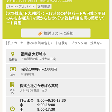
更新日：
2026/06/23
薬剤師求人ID：
13206
内にあり、多角経営を行っております。
■処方箋枚数の多い店舗が多く、各店舗とも経営が安定しており
パート・アルバイト
調剤薬局
ます。
【大野城市/下大利駅】＜～17時台の時短パートも可能＞平日
■在宅業務も積極的に取り組んでおり、TPN/IVH（中心静脈栄養
のみも応相談◎≪駅から徒歩5分≫複数科目応需の薬局/パ
法）製剤調製のためのクリーンルーム（無菌室）を設置している店
ート募集
舗もあります。
■気軽に来店しやすい薬局作りを目指しており、調剤薬局とカフ
検討リストに追加
ェが併設している店舗が現在3店舗あります
＜学べる環境が整っています＞
駅チカ
土日休み(相談可含む)
未経験可
ブランク可
残業なし(ほぼなし含む)
■階層別の研修、専門別の研修、Eラーニングなど幅広い教育制
度が用意され、認定薬剤師取得サポート等の体制も整っていま
福岡県 大野城市
す。
下大利駅 (西鉄天神大牟田線)
勤務地
■医薬品勉強会、接遇研修だけでなく、管理者専門研修、女性活
躍推進研修など多岐にわたる研修を準備しており認定薬剤師の
時給2,000円～2,000円
取得も可能です。
※経験考慮
給与
株式会社さかきばら薬局
法人
さかきばら薬局 本店
名
月火水金 9:00～9:30-18:30
木 9:00-18:00
土 9:00-17:30