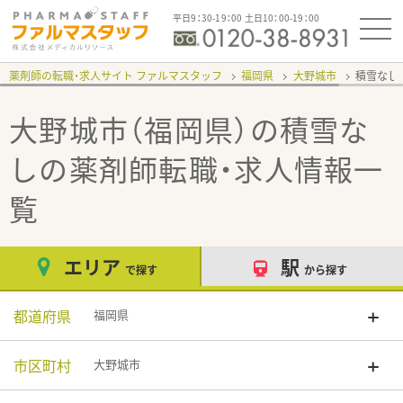
平日9：30-19：00 土日10：00-19：00
薬剤師の転職・求人サイト ファルマスタッフ
福岡県
大野城市
積雪なし
大野城市（福岡県）の積雪な
し
の薬剤師転職・求人情報一
覧
エリア
駅
で探す
から探す
都道府県
福岡県
市区町村
大野城市