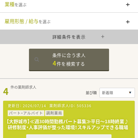
業種
を選ぶ
雇用形態 / 給与
を選ぶ
詳細条件を表示
条件に合う求人
4
件を
検索する
4
件の薬剤師求人
並び順
更新日：
2026/07/14
薬剤師求人ID：
505336
パート・アルバイト
調剤薬局
【大野城市】≪週30時間勤務パート募集≫平日～18時終業♪
研修制度・人事評価が整った環境！スキルアップできる職場