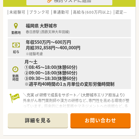
■調剤の実務経験がある方はもちろん歓迎されますが、未経験や
ブランクのある方でも自己研鑽に励む意欲があれば積極的に採
用します。
未経験可
ブランク可
車通勤可
高給与(600万円以上)
認定薬剤師取得支援あり
■人柄を重視した選考を行っているため、患者様に寄り添った丁
寧な対応ができ、チームワークを重んじていただける方を求めて
福岡県 大野城市
います。
春日原駅 (西鉄天神大牟田線)
勤務地
【法人特徴について】
年収550万円～600万円
■創業100年を超える老舗企業として、佐賀県を中心に九州から
月給392,858円～400,000円
関東まで調剤薬局やドラッグストアなど80店舗以上を展開して
給与
※経験考慮
います。
月～土
■「薬のいらないくらしを提案する」という独自コンセプトを掲
①08:45～18:00(休憩60分)
げ、病気にならないための健康サポートや福祉事業にも注力して
②09:00～18:00(休憩60分)
います。
勤務
③09:30～18:30(休憩60分)
■現場の声を大切にする社風があり、定期的な社内アンケートを
時間
※週平均40時間の1ヵ月単位の変形労働時間制
通じて労働環境の改善を継続的に行い、離職率の低下を実現して
います。
＼充実 of 研修で成長をサポート／（大野城市エリア担当より）
外来がん専門薬剤師や漢方の研修など、専門性を高める環境が整
【求人情報について】
っています。将来的に本社業務やマネジメントへの挑戦など、多
■正社員薬剤師としての募集で、想定年収は450万円から600万
彩なキャリアプランを描くことが可能です。
円となっており、これまでの経験や能力を最大限に考慮して決定
します。
詳細を見る
お問い合わせ
【店舗情報と応需状況について】
■昇給は年1回、賞与は年2回支給される安定した給与体系に加
■春日原駅から車で10分の立地にあり、主に門前の医療機関か
え、薬剤師手当75,000円や職務手当などの諸手当も充実してい
ら内科や呼吸器科の処方箋を応需しています。
ます。