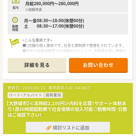
ざいません。
月給280,000円～280,000円
給与
※経験考慮
<チャレンジできる環境>
■本人が望めば早い段階での管理薬剤師業務やマネジメント業
月～金08:30～18:00(休憩60分)
務など社長と近い環境で色々学ぶことができます。
土 08:30～17:00(休憩60分)
勤務
時間
<こんな薬局です>
■1店舗の個人薬局です。社長も薬剤師で管理をされています。
■定年や結婚退職等での退職がほとんどで、定着率が高い職場で
す。
■薬局周辺にはドラッグストアやコンビニ、ファミレス、銀行な
詳細を見る
お問い合わせ
ど周辺環境が充実しています。
■季節に合わせた飾りや花などがある綺麗な薬局です。
<店舗情報>
更新日：
2026/06/23
薬剤師求人ID：
643867
■コアタイムは10:00～16:00ですが休憩は交代でしっかり取れ
ます。
パート・アルバイト
調剤薬局
■事務の方も補助に回るため業務負担は少ないです。
【大野城市】≪高時給2,100円≫内科を応需！サポート体制あ
■木、金に個人在宅がございます。
り！週20時間超勤務で社会保険の加入可能◎勤務時間・日数
はご相談下さい！
検討リストに追加