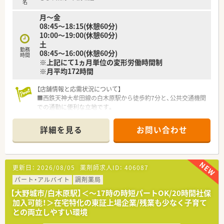
名
月～金
08:45～18:15(休憩60分)
10:00～19:00(休憩60分)
土
勤務
08:45～16:00(休憩60分)
時間
※上記にて1ヵ月単位の変形労働時間制
※月平均172時間
【店舗情報と応需状況について】
■西鉄天神大牟田線の白木原駅から徒歩約7分と、公共交通機関
での通勤に便利な立地です。
■在宅医療を専門としており、主に施設や個人宅の患者様からの
処方箋を中心に対応しています。
詳細を見る
お問い合わせ
■薬剤師は正社員2名とパート3名、事務員8名という充実した人
員体制で業務を行っています。
【募集背景と求める人物像について】
更新日：
2026/08/05
薬剤師求人ID：
406087
■今後の体制強化を見据えた増員募集のため、意欲のある新しい
仲間を心から歓迎いたします。
パート・アルバイト
調剤薬局
■在宅医療に積極的に挑戦したいという意欲と、新しいことにも
【大野城市/白木原駅】＜～17時の時短パートOK/20時間社保
前向きな姿勢をお持ちの方を求めています。
加入可能！＞在宅特化の東証上場企業/残業も少なく子育て
■患者様のご自宅へ訪問するため、普通自動車運転免許をお持ち
との両立しやすい環境
で、実際に運転が可能なことが必須です。