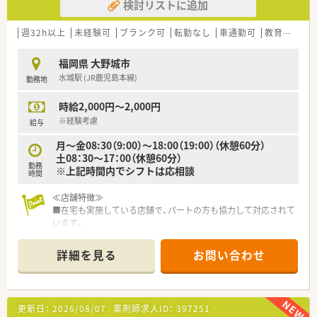
検討リストに追加
週32h以上
未経験可
ブランク可
転勤なし
車通勤可
教育制度あり
福岡県 大野城市
水城駅 (JR鹿児島本線)
勤務地
時給2,000円～2,000円
※経験考慮
給与
月～金08:30（9:00）～18:00（19:00）（休憩60分）
土08：30～17：00（休憩60分）
勤務
※上記時間内でシフトは応相談
時間
≪店舗特徴≫
■在宅も実施している店舗で、パートの方も協力して対応されて
います。
■こちらの店舗はカフェ併設です。
地域の皆様と関われる店舗作りをしています。
詳細を見る
お問い合わせ
■シフトは相談OKです。ラストまで入れる方大歓迎！
≪こんな薬局です≫
■福岡県内に7店舗展開の調剤薬局です。
更新日：
2026/08/07
薬剤師求人ID：
397251
■新規オープン予定も有り、成長企業です。