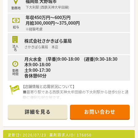
福岡県 大野城市
【法人特徴について】
下大利駅 (西鉄天神大牟田線)
勤務地
■福岡県を中心に116店舗を展開する九州最大手の法人であり、
安定した経営基盤のもとで多様なキャリアを築くことが可能で
年収450万円～600万円
す。
月給300,000円～375,000円
■全社員が残業ゼロで勤務することを目指しており、長時間労働
給与
※経験考慮
が常態化しがちな医療業界において先進的な取り組みをしてい
ます。
株式会社さかきばら薬局
■産休・育休の取得率は100％を誇り、常時多くの社員が制度を
法人
さかきばら薬局 本店
利用して復帰するなど、女性も男性も長く働ける環境がありま
名
す。
月火水金 (早番)9:00-18:00 (遅番)9:30-18:30
木9:00-18:00
【求人情報について】
土9:00-17:30
■想定年収は440万円から550万円となっており、これまでのご
勤務
時間
各休憩60分
経験やスキルを正当に評価した上で、納得の待遇を提示します。
■年間休日は115日の完全週休2日制が確保されており、プライ
【店舗情報と応需状況について】
ベートの時間をしっかりと確保して心身ともにリフレッシュで
■最寄り駅である西鉄天神大牟田線の下大利駅から徒歩5分と通
きます。
勤に便利な好立地です。
■最新の調剤機器や処方せん送信アプリを導入しており、薬剤師
■眼科をメインに内科や整形外科など複数科目を1日平均120枚
の対物業務を効率化して、対人業務に専念できる体制を整えてい
から150枚応需します。
ます。
詳細を見る
お問い合わせ
■常勤薬剤師4名とパート2名の厚い人員体制で協力しながら業
務を行っています。
【募集背景と求める人物像について】
更新日：
2026/07/23
薬剤師求人ID：
176050
■来夏の新店舗開局を見据えた増員募集であり即戦力となる経