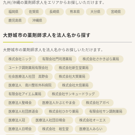
九州/沖縄の薬剤師求人をエリアからお探しいただけます。
福岡県
佐賀県
長崎県
熊本県
大分県
宮崎県
鹿児島県
沖縄県
大野城市の薬剤師求人を法人名から探す
大野城市の薬剤師求人を法人名からお探しいただけます。
株式会社ニック
有限会社門司港薬局
株式会社さかきばら薬局
ユートク調剤薬局有限会社
株式会社新生堂薬局
社会医療法人社団 高野会
株式会社大賀薬局
医療法人 南川整形外科病院
株式会社大信薬局
有限会社アイエム薬局
株式会社サンキュードラッグ
医療法人聖峰会
医療法人かぶとやま会
株式会社アガペ
医療法人社団原道会
株式会社ひかり薬局
有限会社サン調剤薬局
医療法人冠
医療法人社団日晴会
株式会社オーエス
医療法人日明会
株式会社 裕生堂
医療法人みらい