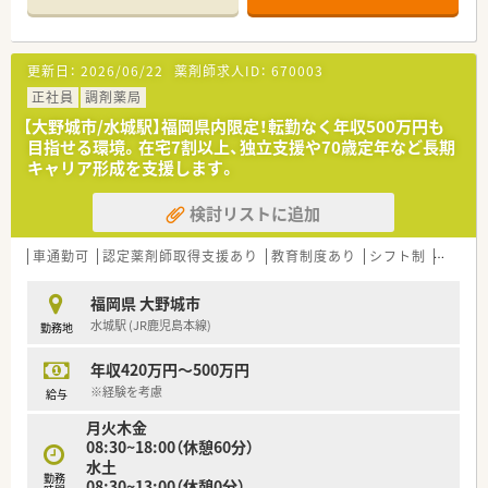
であり、長年従業員から愛される秘訣です。
ます。
ハートクロス休暇(長期有給消化制度)や育休・産休取得率が高
■応援体制も整っておりお休みもしっかりと取得できます。
く、長く働くことが出来る職場環境です。
■周辺にクリニックも数件ありますが広域処方はほぼ飛んでき
更新日：
2026/06/22
薬剤師求人ID：
670003
ません。
＜充実の研修制度＞
■駐車場はないので車通勤の場合は近隣のコインパーキングを
正社員
調剤薬局
■必須研修やアドバンス研修、マネジメント研修などご自身の
利用いただき精算できます。
【大野城市/水城駅】福岡県内限定！転勤なく年収500万円も
レベルに応じた研修の受講が可能です。在宅やセルフメディケ
■薬歴、レセコンはノアシステムです。
目指せる環境。在宅7割以上、独立支援や70歳定年など長期
ーション、漢方やがん専門薬剤師など、様々なキャリア構築に向
■WワークOKです。
キャリア形成を支援します。
けた研修内容を取り揃えています。
■門前の透析内科クリニックが外来は予約制で月でも20名程度
■実務経験が無い方やブランクがある方も安心できる教育プロ
です。
グラムがあるので安心してスキルアップ出来ます。
検討リストに追加
■水木が透析の払い出しで門前のクリニックと連携して対応し
■社員教育に関しては、基本研修から興味ある分野を学べるテー
ております。
マ別研修があり、その他年次や役職に合わせた研修が充実してい
■火水木09:00～13:30(14:00)の中でシフトの希望をお伺い致し
車通勤可
認定薬剤師取得支援あり
教育制度あり
シフト制
かかり
ます。
ます。
■がん専門薬剤師は、九州がんセンターと九州大学病院と提携を
■管理薬剤師は66歳の女性、事務さんは60歳前後の女性です。
福岡県 大野城市
しており、症例集めなどは可能です。
水城駅 (JR鹿児島本線)
勤務地
■自社開発の150コンテンツある動画は自宅でも視聴可能なよ
＜こんな薬局です＞
うに1社員1IDが付与されています。
■福岡市1店舗、大野城市1店舗、小郡市1店舗の計3店舗展開して
■e‐learningは会社負担で受ける事ができ、認定薬剤師資格の
年収420万円～500万円
いる薬局です。
取得も可能です。
■社長も薬剤師で現場に出られております。
※経験を考慮
給与
■事務の方もしっかり教育されているため調剤補助など業務負
月火木金
担を減らす工夫をされております。
08:30~18:00（休憩60分）
水土
勤務
08:30~13:00（休憩0分）