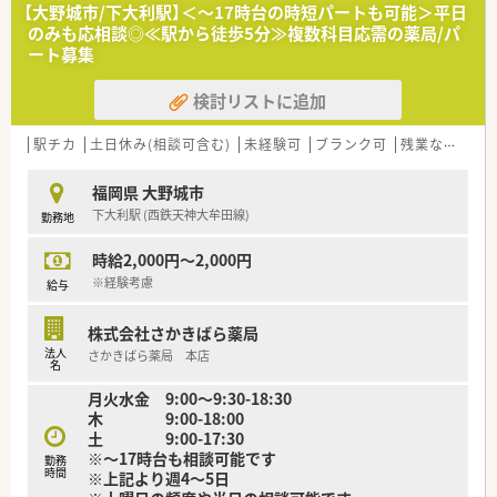
【法人特徴について】
【大野城市/下大利駅】＜～17時台の時短パートも可能＞平日
■福岡県内を中心に33店舗の調剤薬局を運営しており、クリニ
のみも応相談◎≪駅から徒歩5分≫複数科目応需の薬局/パ
ックの開業支援から関わることで成長を続けています。
ート募集
■すべての店舗にローカウンターを配置することで、患者様がリ
ラックスして質問しやすい環境作りに努めています。
検討リストに追加
■会社からの指名ではなく自主性を重んじる社風があり、社員が
やりたいことに挑戦できる環境を大切にしています
■店舗の勤務者数は薬剤師が常時4名から5名体制となってお
駅チカ
土日休み(相談可含む)
未経験可
ブランク可
残業なし(ほぼなし含む)
り、事務スタッフも2名が在籍して業務を行います。
福岡県 大野城市
【こんな方にオススメ】
下大利駅 (西鉄天神大牟田線)
勤務地
■患者様と同じ目線でじっくりと向き合い、対話を重視した丁寧
な服薬指導を実践したい方に最適な環境が整っています。
時給2,000円～2,000円
■会社からのノルマがなく、外来処方箋への対応がメインのた
め、数字を意識せず目の前の患者様に集中したい方に最適です。
※経験考慮
給与
■若いうちから自主性を発揮し、管理薬剤師への挑戦や将来的な
独立など、高い目標に向かって挑戦したい方にオススメです。
株式会社さかきばら薬局
法人
さかきばら薬局 本店
名
月火水金 9:00～9:30-18:30
木 9:00-18:00
土 9:00-17:30
※～17時台も相談可能です
勤務
時間
※上記より週4～5日