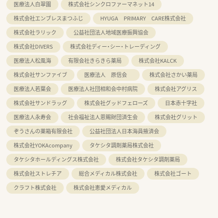
医療法人白翠園
株式会社シンクロファーマネット14
株式会社エンブレスまつふじ
HYUGA PRIMARY CARE株式会社
株式会社ラリック
公益社団法人地域医療振興協会
株式会社DIVERS
株式会社ディー・シー・トレーディング
医療法人松風海
有限会社きらきら薬局
株式会社KALCK
株式会社サンファイブ
医療法人 原信会
株式会社さかい薬局
医療法人若葉会
医療法人社団相和会中村病院
株式会社アグリス
株式会社サンドラッグ
株式会社グッドフェローズ
日本赤十字社
医療法人永寿会
社会福祉法人恩賜財団済生会
株式会社グリット
ぞうさんの薬箱有限会社
公益社団法人日本海員掖済会
株式会社YOKAcompany
タケシタ調剤薬局株式会社
タケシタホールディングス株式会社
株式会社タケシタ調剤薬局
株式会社ストレチア
総合メディカル株式会社
株式会社ゴート
クラフト株式会社
株式会社恵愛メディカル