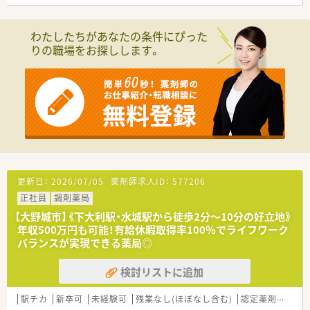
在籍しており、常時薬剤師2名以上の手厚い配置で安心です。
【法人特徴について】
わたしたちがあなたの条件にぴった
■福岡市近郊において3店舗の調剤薬局を安定経営している個人
りの職場をお探しします。
法人であり、地域に密着した温かい医療サービスを提供していま
す。
■薬剤師資格を持つ社長自らが現場のサポートに入っており、経
営陣と現場の距離が近く、意見が通りやすい風通しの良さが魅力
です。
■社員の定着率が非常に高いことが自慢で、中には20年近く勤
務を続けている方もいるほど、腰を据えて働ける良好な環境で
す。
【募集背景と求める人物像について】
■現在就業中のパート薬剤師が勤務日数を減らすことになった
更新日：
2026/07/05
薬剤師求人ID：
577206
ための欠員補充であり、特に月曜や水曜に入れる方を急募してい
正社員
調剤薬局
ます。
■社長が人柄を重視した採用を行っているため、周囲と協力しな
【大野城市】《下大利駅・水城駅から徒歩2分～10分の好立地》
がらアットホームな雰囲気で働ける方を積極的に募集しており
年収500万円も可能！有給休暇取得率100％でライフワーク
ます。
バランスが実現できる薬局◎
■外来だけでなく在宅業務に対しても前向きに取り組める方や、
患者様とのコミュニケーションを大切にできる方を求めていま
検討リストに追加
す。
駅チカ
新卒可
未経験可
残業なし(ほぼなし含む)
認定薬剤師取得支援あり