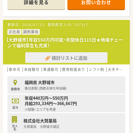
詳細を見る
お問い合わせ
■最寄り駅である西鉄天神大牟田線の春日原駅から徒歩6分の位
置にあります。
■応需科目は内科や整形外科、循環器科、消化器科で病院門前の
店舗です。
更新日：
2026/07/15
薬剤師求人ID：
707917
■処方箋は1日あたり60枚から90枚で薬剤師は常時3名から5名
体制です。
正社員
調剤薬局
【大野城市】年収550万円可能・年間休日115日★地場チェー
【募集背景と求める人物像について】
ンで福利厚生も充実！
■今回の募集は欠員補充に伴うものであり募集の温度感が高い
急募案件です。
検討リストに追加
■経験者はもちろん未経験の方やブランクがある方も歓迎して
丁寧に指導します。
■地域医療に積極的に貢献したいという意欲を持つ方を幅広く
新卒可
未経験可
車通勤可
教育制度あり
シフト制
大手チェーン以外
求めています。
福岡県 大野城市
【法人特徴について】
春日原駅 (西鉄天神大牟田線)
勤務地
■太宰府市近郊を中心に10店舗を展開している安定した地場チ
ェーンです。
年収440万円～550万円
■患者の笑顔と社員の幸せを大切に地域社会へ貢献することを
月給293,334円～366,667円
掲げています。
給与
※経験・エリアを考慮
■抗原検査キットの率先販売を行うなど社会に求められる医療
を目指します。
株式会社大賀薬局
法人
大賀薬局 大野城大城店
名