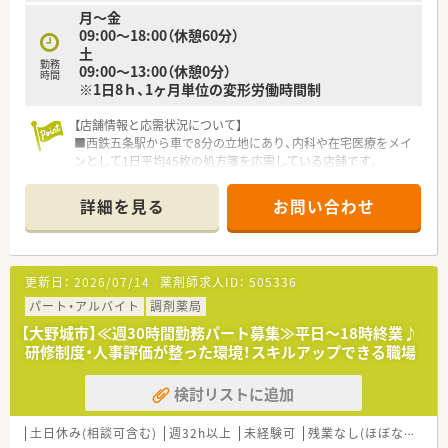
月～金
09:00～18:00（休憩60分）
土
勤務
09:00～13:00（休憩0分）
時間
※1日8ｈ、1ヶ月単位の変形労働時間制
【店舗情報と応需状況について】
■西鉄五条駅から車で8分の立地にあり、内科や在宅医療をメイ
ンとして1日平均45枚の処方箋を応需している店舗です。
■薬剤師4名と事務員2名の計6名体制を維持しており、1人あた
り約22枚の処方箋を丁寧に扱える余裕ある環境です。
詳細を見る
お問い合わせ
■在宅医療にも積極的に取り組んでおり、地域の施設や個人宅へ
の訪問を通じて服薬指導の専門性を発揮できる職場です。
【法人特徴について】
更新日：
2026/07/14
薬剤師求人ID：
505336
■福岡県を中心に九州全域で110店舗以上を展開しており、地域
医療を支える九州最大手の薬局として安定しています。
パート・アルバイト
調剤薬局
■病院門前から医療モール型まで多種多様な店舗を有しており、
【大野城市】≪週30時間勤務パート募集≫平日～18時終業♪
薬剤師として幅広い処方経験を積めることが強みです。
研修制度・人事評価が整った環境！スキルアップできる職場
■最新の調剤機器や自社アプリを導入することで、現場の業務負
担軽減と対人業務の充実を高いレベルで両立しています。
検討リストに追加
【職場環境と雰囲気】
■20代から30代の子育て世代が最も多く活躍しており、急な子
土日休み(相談可含む)
週32h以上
未経験可
残業なし(ほぼなし含む)