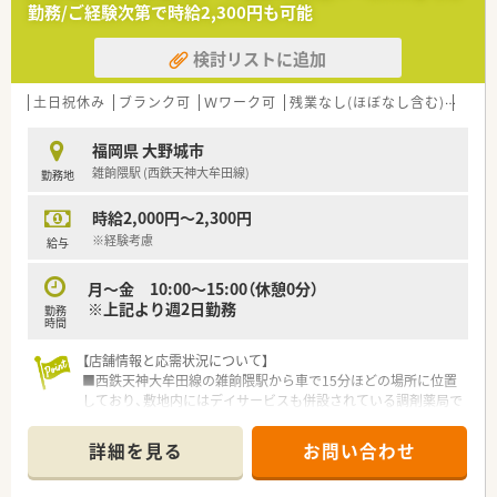
■在宅業務も積極的に取り組んでおり、TPN/IVH（中心静脈栄養
勤務/ご経験次第で時給2,300円も可能
法）製剤調製のためのクリーンルーム（無菌室）を設置している店
舗もあります。
検討リストに追加
■気軽に来店しやすい薬局作りを目指しており、調剤薬局とカフ
ェが併設している店舗が現在3店舗あります
土日祝休み
ブランク可
Ｗワーク可
残業なし(ほぼなし含む)
車通
＜学べる環境が整っています＞
■階層別の研修、専門別の研修、Eラーニングなど幅広い教育制
福岡県 大野城市
度が用意され、認定薬剤師取得サポート等の体制も整っていま
雑餉隈駅 (西鉄天神大牟田線)
勤務地
す。
■医薬品勉強会、接遇研修だけでなく、管理者専門研修、女性活
時給2,000円～2,300円
躍推進研修など多岐にわたる研修を準備しており認定薬剤師の
取得も可能です。
※経験考慮
給与
月～金 10:00～15:00（休憩0分）
※上記より週2日勤務
勤務
時間
【店舗情報と応需状況について】
■西鉄天神大牟田線の雑餉隈駅から車で15分ほどの場所に位置
しており、敷地内にはデイサービスも併設されている調剤薬局で
す。
■外来は1日20枚から30枚程度で内科がメインですが、施設在宅
詳細を見る
お問い合わせ
や個人宅の応需があり地域の拠点となっています。
■人員体制は薬剤師が常勤2名とパート1名に加え、事務員が2名