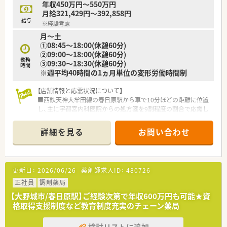
年収450万円～550万円
月給321,429円～392,858円
給与
※経験考慮
月～土
①08:45～18:00(休憩60分)
②09:00～18:00(休憩60分)
勤務
③09:30～18:30(休憩60分)
時間
※週平均40時間の1ヵ月単位の変形労働時間制
【店舗情報と応需状況について】
■西鉄天神大牟田線の春日原駅から車で10分ほどの距離に位置
し、主に宇都宮内科医院からの処方箋を9割程度の割合で応需し
ています。
■応需科目は内科と呼吸器科が中心で、処方箋枚数は1日平均60
詳細を見る
お問い合わせ
枚から70枚となっており、現在は薬剤師2名体制で運営されてい
ます。
■常勤薬剤師1名と派遣薬剤師1名に加えて、管理栄養士1名と事
務スタッフ1名が在籍しており、多職種で連携しながら業務に励
更新日：
2026/06/26
薬剤師求人ID：
480726
んでいます。
正社員
調剤薬局
【募集背景と求める人物像について】
【大野城市/春日原駅】ご経験次第で年収600万円も可能★資
■今回は欠員補充に伴う急募案件となっており、地域密着の医療
格取得支援制度など教育制度充実のチェーン薬局
に貢献しながら周囲と協力して柔軟に対応できる方を募集して
います。
検討リストに追加