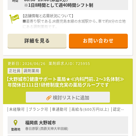
時間
※1日8時間として週40時間シフト制
【店舗情報と応需状況について】
■最寄り駅であるJR鹿児島本線の水城駅から、車で約8分の立地
にある調剤薬局です。
■主な応需科目は脳神経外科と耳鼻科で、1日あたり平均60枚の
処方箋に対応しています。
詳細を見る
お問い合わせ
■薬剤師は常勤2名とパート1名の合計3名体制で、協力しながら
業務を進めています。
【募集背景と求める人物像について】
更新日：
2026/06/26
薬剤師求人ID：
725955
■今回の募集は欠員補充が目的であり、即戦力としてご活躍いた
だける方を求めています。
正社員
調剤薬局
■かかりつけ業務の経験は不問で、新しい業務にも前向きに取り
【大野城市】健康サポート薬局★≪内科門前、2～3名体制≫
組める方を歓迎いたします。
年間休日111日！研修制度充実の薬局グループです
■これまでのご経験を尊重しており、病院薬剤師の経験のみの方
でもご応募いただけます。
検討リストに追加
【法人特徴について】
■福岡市内を中心に県内限定のドミナント戦略で61店舗を展開
し、地域医療に貢献しています。
未経験可
ブランク可
車通勤可
高給与(600万円以上)
認定薬剤師取得支援あり
■医師の開業支援から参画するため、処方元医療機関との関係性
が非常に良好なのが特徴です。
福岡県 大野城市
■将来の独立を支援するフランチャイズ制度が整備されており、
春日原駅 (西鉄天神大牟田線)
勤務地
多数の独立実績がございます。