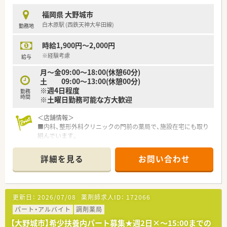
供の体調不良などにも理解がある温かい職場です。
■社員同士の仲が非常に良く、職場内でのコミュニケーションが
福岡県 大野城市
活発で風通しの良いアットホームな雰囲気が特徴です。
白木原駅 (西鉄天神大牟田線)
勤務地
■男女比は女性が8割を占めており、産休や育休の取得はもちろ
んのこと、復帰後の時短勤務も柔軟に対応しています。
時給1,900円～2,000円
※経験考慮
給与
月～金09:00～18:00(休憩60分)
土 09:00～13:00(休憩00分)
※週4日程度
勤務
時間
※土曜日勤務可能な方大歓迎
＜店舗情報＞
■内科、整形外科クリニックの門前の薬局で、施設在宅にも取り
組んでいます。
■店内には会社オリジナルのドリンクや健康食品、靴や杖などの
介護用品もあります。
詳細を見る
お問い合わせ
＜こんな薬局です＞
■福岡県春日市に本社を構え、福岡県内を中心に25店舗以上展
開しております。調剤薬局だけでなく、福祉施設などもグループ
更新日：
2026/07/08
薬剤師求人ID：
172066
内にあり、多角経営を行っております。
■処方箋枚数の多い店舗が多く、各店舗とも経営が安定しており
パート・アルバイト
調剤薬局
ます。
【大野城市】希少扶養内パート募集★週2日×～15:00までの