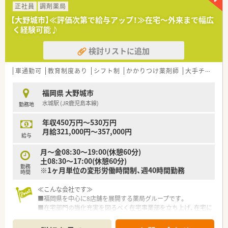
■全店舗で在宅業務にも積極的に取り組んでいます。
正社員
調剤薬局
■仕事への取組みの姿勢などを考慮し、賞与・昇給など評価頂け
【大野城市】≪評価次第で給与アップ！≫在宅～外来まで幅広
る会社です。
く経験可能♪
検討リストに追加
車通勤可
教育制度あり
シフト制
かかりつけ薬剤師
大手チェーン以外
福岡県 大野城市
水城駅 (JR鹿児島本線)
勤務地
年収450万円～530万円
月給321,000円～357,000円
給与
月～金08:30～19:00(休憩60分)
土08:30～17:00(休憩60分)
勤務
※1ヶ月単位の変形労働時間制、週40時間勤務
時間
≪こんな会社です≫
■福岡県を中心に8店舗を展開する薬局グループです。
■在宅部門の強化充実を図るべく在宅事業部を立ち上げ、在宅に
対し全方位で対応できる体制を構築しております。
■子供図書館も併設している店舗もあり、学校帰りに子供の遊び