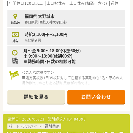
年間休日120日以上
土日祝休み
土日休み(相談可含む)
週休2.5日以上
福岡県 大野城市
春日原駅 (西鉄天神大牟田線)
勤務地
時給2,100円～2,100円
※経験者例
給与
月～金 9:00～18:00(休憩60分)
土 9:00～13:00(休憩00分)
勤務
※勤務時間・日数の相談可能
時間
＜こんな店舗です＞
■処方箋枚数1日35枚に対して在籍する薬剤師も3名と厚めの人
員体制で、ゆとりある調剤業務が可能です。
■内科を応需しております。
■最新機器や処方せん送信アプリ導入で、薬剤師の負担を軽減す
詳細を見る
お問い合わせ
ると共に患者様の待機時間を短縮しております。
■勤務時間・日数のご相談も可能です。ご家庭との両立も図りや
すい職場です。
■お時給2,100円と、エリアでは高時給の求人です。
更新日：
2026/06/23
薬剤師求人ID：
84098
■お車通勤も可能です。
■近隣にも店舗がございますため、ヘルプ体制も整っています。
パート・アルバイト
調剤薬局