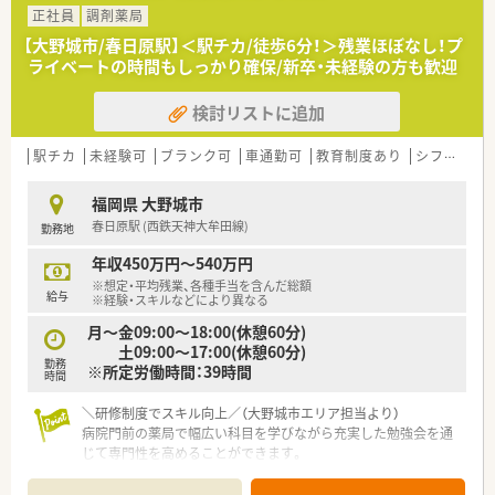
験者を歓迎しています。
正社員
調剤薬局
■チームワークを大切にし周囲と協調しながら業務に取り組め
【大野城市/春日原駅】＜駅チカ/徒歩6分！＞残業ほぼなし！プ
る方を求めています。
ライベートの時間もしっかり確保/新卒・未経験の方も歓迎
■指示を待つだけでなく自ら考えて前向きに行動できる主体性
のある方が活躍できます。
検討リストに追加
【法人特徴について】
■大野城市を中心に地域に根差した店舗展開を行っており無理
駅チカ
未経験可
ブランク可
車通勤可
教育制度あり
シフト制
な出店はしない方針です。
■社長自身が薬剤師であり現場の状況や働くスタッフの気持ち
福岡県 大野城市
を深く理解しています。
春日原駅 (西鉄天神大牟田線)
勤務地
■社員想いの社風で知られ過去には社内交流イベントも活発に
行われていた企業です。
年収450万円～540万円
※想定・平均残業、各種手当を含んだ総額
給与
※経験・スキルなどにより異なる
月～金09:00～18:00(休憩60分)
土09:00～17:00(休憩60分)
勤務
※所定労働時間：39時間
時間
＼研修制度でスキル向上／（大野城市エリア担当より）
病院門前の薬局で幅広い科目を学びながら充実した勉強会を通
じて専門性を高めることができます。
【店舗情報と応需状況について】