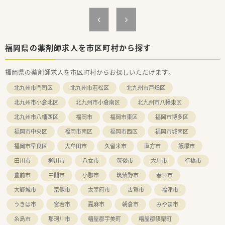
■処方箋は1日平均50枚から60枚ほどで、ドクターが注力してい
■遠方からの入職を検討されている方には、社内規定に基づいた
る吸入指導を月80件以上行っています。
転居費用の補助や、月額40,000円の住宅手当支給などのサポー
■地域支援体制加算や後発医薬品調剤体制加算3を取得してお
トがあります。
り、高い後発品使用率を維持している店舗です。
【法人特徴について】
福岡県の薬剤師求人を市区町村から探す
■創業100年を超える歴史を持つ老舗企業で、調剤薬局やドラッ
グストアなど80店舗以上を展開しています。
福岡県の薬剤師求人を市区町村からお探しいただけます。
■現場の声を大切にする風通しの良い社風が魅力で、社員アンケ
ートを通じた環境改善により離職率も低いです。
北九州市門司区
北九州市若松区
北九州市戸畑区
■創業1年目から継続して定期昇給を行っている安定企業であ
り、定年後も減給なしで長く働くことができます。
北九州市小倉北区
北九州市小倉南区
北九州市八幡東区
北九州市八幡西区
福岡市
福岡市東区
福岡市博多区
【こんな取り組みをしています】
■毎朝オンラインによる短い研修を実施しており、通勤時間など
福岡市中央区
福岡市南区
福岡市西区
福岡市城南区
の隙間時間を利用したながら研修が可能です。
■外来がん専門薬剤師の育成に力を入れており、大学病院や専門
福岡市早良区
大牟田市
久留米市
直方市
飯塚市
医と連携した本格的な実務研修を行っています。
田川市
柳川市
八女市
筑後市
大川市
行橋市
■店舗持ち回りで実施されるジェネラリスト研修や、専門の薬剤
師から学べる漢方研修など教育体制が豊富です。
豊前市
中間市
小郡市
筑紫野市
春日市
大野城市
宗像市
太宰府市
古賀市
福津市
うきは市
宮若市
嘉麻市
朝倉市
みやま市
糸島市
那珂川市
糟屋郡宇美町
糟屋郡篠栗町