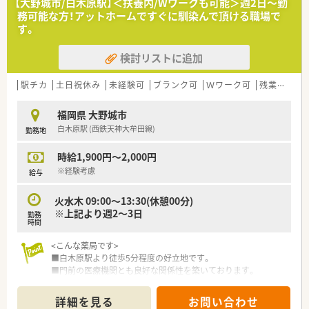
【大野城市/白木原駅】＜扶養内/Wワークも可能＞週2日～勤
＜こんな薬局です＞
務可能な方！アットホームですぐに馴染んで頂ける職場で
■福岡県を中心に100店舗以上展開しています。
す。
■病院門前から医療モール型、マンツーマン型まで幅広い形態の
店舗があり、薬剤師として幅広く経験を積む事が可能です。全店
検討リストに追加
舗でOTCの取り扱いがあるため、調剤だけではなくOTCも経験で
きる環境です。
■処方箋枚数に対して20枚/人程度の人数体制を維持しておりま
駅チカ
土日祝休み
未経験可
ブランク可
Ｗワーク可
残業なし(ほぼなし含む)
す。
■服薬履歴を全店オンライン共有し、自宅近く以外でも飲み合わ
福岡県 大野城市
せ・重複チェックができる体制を整えています。
白木原駅 (西鉄天神大牟田線)
勤務地
■会社の収益が高ければ、社員の皆さんに給与として還元をして
おり、頑張りに応じて評価頂ける会社です。
時給1,900円～2,000円
＜ワークライフバランスの推進＞
※経験考慮
給与
■お客様の満足度をあげるには社員の満足度を上げるしかない
と考えており、社員のワークライフバランスを真剣に考え従業員
火水木 09:00～13:30(休憩00分)
が働きやすい環境作りに取り組んでいます。
※上記より週2～3日
勤務
■出産・育児休暇の取得率が高く、常時30～40名が育児に専念し
時間
ており復帰率が非常に高いです。（2022年6月時点）
■正社員の就業時間は、週40時間の月単位の変形労働時間制。長
<こんな薬局です>
時間になりがちな医療業界で「全社員残業ゼロ（繁忙期除く）」を
■白木原駅より徒歩5分程度の好立地です。
目指しております。
■門前の医療機関とも良好な関係性を築いております。
■九州ではめずらしい完全週休2日制の薬局で年間休日115日ご
■水木が透析の払い出しで門前のクリニックと連携して対応し
ざいます。プライベートの充実が仕事の質につながるという観
ております。
詳細を見る
お問い合わせ
点で、「従業員満足がお客様満足につながる」という理念の根幹
■火水木09:00～13:30(14:00)の中でシフトの希望をお伺い致し