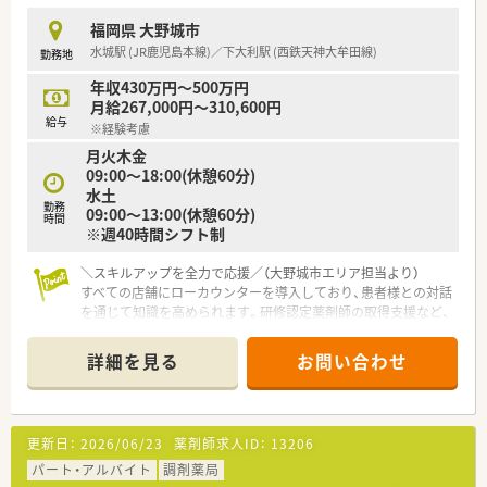
福岡県 大野城市
水城駅 (JR鹿児島本線)／下大利駅 (西鉄天神大牟田線)
勤務地
年収430万円～500万円
月給267,000円～310,600円
給与
※経験考慮
月火木金
09:00～18:00(休憩60分)
水土
勤務
09:00～13:00(休憩60分)
時間
※週40時間シフト制
＼スキルアップを全力で応援／（大野城市エリア担当より）
すべての店舗にローカウンターを導入しており、患者様との対話
を通じて知識を高められます。研修認定薬剤師の取得支援など、
成長を後押しする制度も豊富ですよ。
詳細を見る
お問い合わせ
【店舗情報と応需状況について】
■最寄り駅である西鉄天神大牟田線の下大利駅から徒歩で2分、
JR鹿児島本線の水城駅からもアクセスが可能です。
■応需科目は整形外科と心療内科が中心となっており、処方箋の
更新日：
2026/06/23
薬剤師求人ID：
13206
受付枚数は1日あたり80枚から100枚ほどです。
パート・アルバイト
調剤薬局