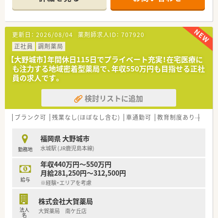
名とパート3名、事務も8名在籍する非常に活気ある大型店舗で
す。
■施設調剤がメインの環境ですが、近隣の春日エリアを中心に平
均移動時間15分前後の範囲で計画的な訪問業務を行っておりま
更新日：
2026/08/04
薬剤師求人ID：
707920
す。
正社員
調剤薬局
【法人特徴について】
【大野城市】年間休日115日でプライベート充実！在宅医療に
■2021年に東証グロース市場へ上場を果たしており、福岡県内
も注力する地域密着型薬局で、年収550万円も目指せる正社
を拠点に全国63店舗を展開する安定した経営基盤を持つ法人で
員の求人です。
す。
■超高齢化社会において必須となる在宅医療に特化し、自社開発
検討リストに追加
の専用システムを導入することで現場の業務負荷軽減を実現し
ています。
■「24時間365日、自宅で安心して過ごせる社会」を目指し、オン
ブランク可
残業なし(ほぼなし含む)
車通勤可
教育制度あり
シフ
ライン服薬指導や地域連携薬局の認定など最先端の医療を提供
します。
福岡県 大野城市
水城駅 (JR鹿児島本線)
勤務地
【職場環境と雰囲気】
■2階建ての建物の2階部分に店舗があり広々とした清潔感のあ
年収440万円～550万円
る空間で、周辺にはコンビニや飲食店も多く休憩時間も充実しま
月給281,250円～312,500円
す。
給与
※経験・エリアを考慮
■管理薬剤師は30代から40代のベテランが務めており、10年以
上在籍するスタッフもいるため相談しやすい安定した職場環境
株式会社大賀薬局
です。
法人
大賀薬局 南ケ丘店
■事務スタッフの人数も多く、ピッキングやセット業務などのサ
名