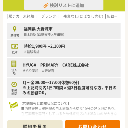
検討リストに追加
【法人特徴について】
■福岡県を拠点として、関東エリアにも進出し、現在45店舗の調
剤薬局を展開している企業です。
駅チカ
未経験可
ブランク可
残業なし(ほぼなし含む)
転勤なし
■超高齢社会において不可欠となる在宅医療に注力し、着実な成
長を続けているのが特徴です。
福岡県 大野城市
■2021年12月には東証グロース市場へ上場しており、安定した
白木原駅 (西鉄天神大牟田線)
勤務地
経営基盤のもとで働けます。
時給1,900円～2,100円
【職場環境と雰囲気】
■調剤室は広く設計されており、さらに会議室や研修室も完備さ
※経験考慮
給与
れた働きやすい環境です。
■職種の垣根なく全スタッフで情報を共有し、チーム一丸となっ
HYUGA PRIMARY CARE株式会社
て在宅医療に取り組んでいます。
法人
きらり薬局 大野城店
■入社後は先輩がマンツーマンで指導するブラザーシスター制
名
度があり、未経験でも安心です。
月～金09:00～17:00(休憩60分)
※上記時間内1日7時間×週3日程度可能な方。平日の
勤務
みの勤務OK。
時間
【店舗情報と応需状況について】
■西鉄天神大牟田線の白木原駅から徒歩10分の好立地にあり、
在宅業務を専門としているため外来対応がほぼないのが大きな
特徴です。
■処方箋は13施設・約400名分を応需しており、薬剤師は正社員2
詳細を見る
お問い合わせ