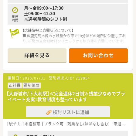
ポート体制がしっかりしているため薬剤師は本来の業務に集中
できます。
月～金09:00～17:30
土09:00～12:30
勤務
※週40時間のシフト制
時間
【店舗情報と応需状況について】
■JR鹿児島本線の水城駅から車で10分ほどの場所に位置してお
り、近隣の耳鼻咽喉科クリニックから処方箋を応需しています。
■耳鼻科メインの処方内容となっており、1日の処方箋枚数は約
35枚程度と、一人ひとりの患者様に丁寧に向き合える環境です。
詳細を見る
お問い合わせ
■正社員の薬剤師1名と事務スタッフ1名が在籍しており、少人
数ながらも効率的でアットホームな運営を行っている店舗で
す。
更新日：
2026/07/31
薬剤師求人ID：
212854
【募集背景と求める人物像について】
■今後の在宅業務の拡充や体制強化を見据えた増員募集であり、
正社員
調剤薬局
耳鼻科応需の経験がある方はもちろん、未経験の方も大歓迎で
【大野城市/下大利駅】≪完全週休2日制≫残業少なめでプラ
す。
イベート充実！教育制度も整っています
■フォローアップやトレーシングレポートの作成といった、質の
高い対人業務に対して前向きに取り組める薬剤師を急募してい
検討リストに追加
ます。
■地域に根ざした「かかりつけ」として、患者様とのコミュニケ
ーションを大切にし、主体的に行動できる方が非常に向いていま
駅チカ
未経験可
ブランク可
残業なし(ほぼなし含む)
車通勤可
す。