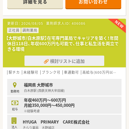
詳細を見る
お問い合わせ
場になっています。
■併設のカフェがある店舗では管理栄養士が常駐し、献立を地域
の方に教えるなどの活動をされています。
■健康食品や自然志向商品なども豊富で、利用される方も多いで
更新日：
2026/08/05
薬剤師求人ID：
406086
す。
■平均年齢34歳の明るく活気のある職場です。
正社員
調剤薬局
■休憩時間などにスタッフもカフェを利用できるので、休憩時間
【大野城市/白木原駅】在宅専門薬局でキャリアを築く！年間
も充実した時間が過ごせます。
休日118日、年収600万円も可能で、仕事と私生活を両立で
■店舗展開に伴い、社員教育の実施(専門的及び社会人としての
きる環境
研修)や地域貢献への取り組みも更に注力します。
■定年は65歳と、継続雇用に対する意識も高い企業です。65歳
検討リストに追加
を超えても相談しながら無理なく就業しやすいです。
■女性も安心して在宅業務に取り組めるように、患者様もしっか
りと選ばれて社員の安全を担保されています。
駅チカ
未経験可
ブランク可
車通勤可
高給与(600万円以上)
託
■年間の公休日を定めた完全週休二日制を全店で実施しており
ます。
福岡県 大野城市
白木原駅 (西鉄天神大牟田線)
勤務地
年収460万円～600万円
月給350,000円～450,000円
給与
※経験考慮
HYUGA PRIMARY CARE株式会社
法人
きらり薬局 大野城店