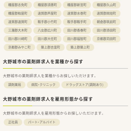
糟屋郡志免町
糟屋郡須惠町
糟屋郡新宮町
糟屋郡久山町
糟屋郡粕屋町
遠賀郡芦屋町
遠賀郡水巻町
遠賀郡岡垣町
遠賀郡遠賀町
鞍手郡小竹町
鞍手郡鞍手町
朝倉郡筑前町
三潴郡大木町
八女郡広川町
田川郡香春町
田川郡添田町
田川郡川崎町
田川郡大任町
田川郡福智町
京都郡苅田町
京都郡みやこ町
築上郡吉富町
築上郡築上町
大野城市の薬剤師求人を業種から探す
大野城市の薬剤師求人を業種からお探しいただけます。
調剤薬局
病院・クリニック
ドラッグストア(調剤あり)
大野城市の薬剤師求人を雇用形態から探す
大野城市の薬剤師求人を雇用形態からお探しいただけます。
正社員
パート・アルバイト