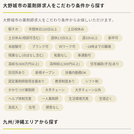
大野城市の薬剤師求人をこだわり条件から探す
大野城市の薬剤師求人をこだわり条件からお探しいただけます。
駅チカ
年間休日120日以上
土日祝休み
土日休み(相談可含む)
週休2.5日以上
週32h以上
新卒可
未経験可
ブランク可
Ｗワーク可
~18時までの職場
残業なし(ほぼなし含む)
転勤なし
車通勤可
高給与(600万円以上)
高時給(2,500円以上)
住宅補助(手当)あり
託児所あり
新規オープン
扶養内勤務OK
認定薬剤師取得支援あり
教育制度あり
シフト制
かかりつけ薬剤師
大手チェーン
大手チェーン以外
ヘルプ体制充実
一人薬剤師
生活環境充実
空港近く
高収入
在宅
積雪なし
九州/沖縄エリアから探す