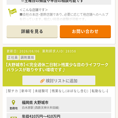
※土曜日の頻度や半日の相談可能です
＜こんな店舗です＞
■会社の本店・基幹店舗であり、必要に応じて他店舗へのヘルプ
を行っています。幅広い科目の経験が可能です。
■管理薬剤師は30代前半男性薬剤師です。（2022年時点）
■外来だけでなく、個人在宅も行っています。
詳細を見る
お問い合わせ
■投薬口は仕切りが設置され、じっくり話せるよう患者様も椅子
に座ってお話が出来る環境です。
■徒歩圏内にスーパー、コンビニもあり便利な環境です。
更新日：
2026/08/06
薬剤師求人ID：
28358
＜こんな薬局です＞
■福岡県大野城市近郊に6店舗以上展開しております。
正社員
調剤薬局
■昭和61年に開業して以来35年以上の地域に根付いた薬局グル
【大野城市】≪完全週休二日制≫残業少な目のライフワーク
ープです。
バランスが取りやすい環境です♪
■コロナ前はボーリング、カラオケ大会など社内交流があり、現
在は社長の感謝の気持ちで正月に豪華な弁当支給などを行われ
検討リストに追加
ています。
■新卒採用も行っており、学生の実習受け入れを実施しておりま
すので研修に関しても自信があります。
駅チカ
新卒可
未経験可
残業なし(ほぼなし含む)
転勤なし
車通
<ワークライフバランスを推進>
福岡県 大野城市
■男性薬剤師も多く、ヘルプ体制も充実している為、必要なお休
白木原駅 (西鉄天神大牟田線)
勤務地
みも取りやすいです。
■原則完全週休二日制で祝日が多い月でも公休が減ることはご
年収410万円～410万円