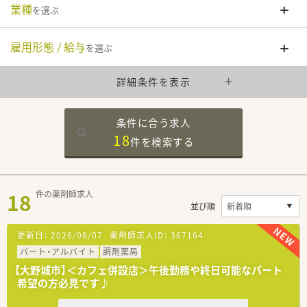
業種
を選ぶ
雇用形態 / 給与
を選ぶ
詳細条件を表示
条件に合う求人
18
件を
検索する
18
件の薬剤師求人
並び順
更新日：
2026/08/07
薬剤師求人ID：
367164
パート・アルバイト
調剤薬局
【大野城市】＜カフェ併設店＞午後勤務や終日可能なパート
希望の方必見です♪