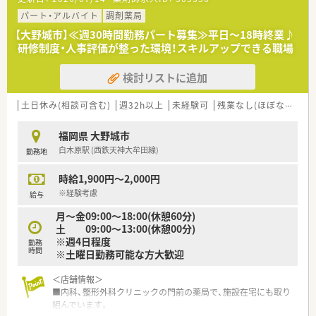
■来夏の新店舗開局を見据えた増員募集であり即戦力となる経
験者を歓迎しています。
パート・アルバイト
調剤薬局
■チームワークを大切にし周囲と協調しながら業務に取り組め
【大野城市】≪週30時間勤務パート募集≫平日～18時終業♪
る方を求めています。
研修制度・人事評価が整った環境！スキルアップできる職場
■指示を待つだけでなく自ら考えて前向きに行動できる主体性
のある方が活躍できます。
検討リストに追加
【法人特徴について】
■大野城市を中心に地域に根差した店舗展開を行っており無理
土日休み(相談可含む)
週32h以上
未経験可
残業なし(ほぼなし含む)
な出店はしない方針です。
■社長自身が薬剤師であり現場の状況や働くスタッフの気持ち
福岡県 大野城市
を深く理解しています。
白木原駅 (西鉄天神大牟田線)
勤務地
■社員想いの社風で知られ過去には社内交流イベントも活発に
行われていた企業です。
時給1,900円～2,000円
※経験考慮
給与
月～金09:00～18:00(休憩60分)
土 09:00～13:00(休憩00分)
※週4日程度
勤務
時間
※土曜日勤務可能な方大歓迎
＜店舗情報＞
■内科、整形外科クリニックの門前の薬局で、施設在宅にも取り
組んでいます。