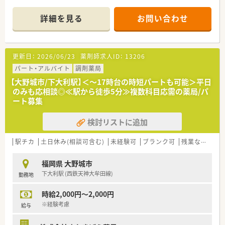
■薬剤師は3名体制と手厚い配置となっておりますが、調剤薬局
業務以外に第一類薬品のご説明など接客業務も場合によっては
詳細を見る
お問い合わせ
ございます。
＜こんな企業です＞
■大手ドラッグストアが新規出店する企業です。
更新日：
2026/06/23
薬剤師求人ID：
13206
■2030年までに200店舗を出店し、売上高で1800億円を目指す
予定です。
パート・アルバイト
調剤薬局
■全店、新規出店なので薬局の立ち上げを経験する事が可能で
【大野城市/下大利駅】＜～17時台の時短パートも可能＞平日
す。
のみも応相談◎≪駅から徒歩5分≫複数科目応需の薬局/パ
■店舗数の増加に応じてポジションも増加するので昇格の機会
ート募集
が多い企業です。
■ゼロから人間関係を構築していくので人間関係での悩みが少
検討リストに追加
ない環境です。
■調剤、OTC業務のどちらにも関わる事ができる職場です。
駅チカ
土日休み(相談可含む)
未経験可
ブランク可
残業なし(ほぼなし含む)
<こんな方にオススメ>
■接客業務など対人業務にも興味がある方！
福岡県 大野城市
■幅広い処方内容を経験したい方！
下大利駅 (西鉄天神大牟田線)
勤務地
時給2,000円～2,000円
※経験考慮
給与