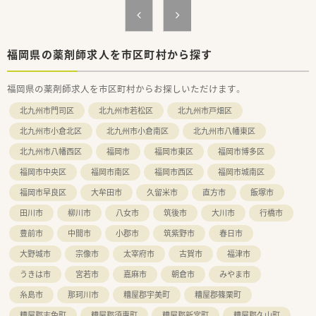
ません。
＜充実の研修制度＞
■駐車場はないので車通勤の場合は近隣のコインパーキングを
■必須研修やアドバンス研修、マネジメント研修などご自身の
利用いただき精算できます。
レベルに応じた研修の受講が可能です。在宅やセルフメディケ
■薬歴、レセコンはノアシステムです。
ーション、漢方やがん専門薬剤師など、様々なキャリア構築に向
■WワークOKです。
福岡県の薬剤師求人を市区町村から探す
けた研修内容を取り揃えています。
■門前の透析内科クリニックが外来は予約制で月でも20名程度
■実務経験が無い方やブランクがある方も安心できる教育プロ
です。
福岡県の薬剤師求人を市区町村からお探しいただけます。
グラムがあるので安心してスキルアップ出来ます。
■水木が透析の払い出しで門前のクリニックと連携して対応し
■社員教育に関しては、基本研修から興味ある分野を学べるテー
ております。
北九州市門司区
北九州市若松区
北九州市戸畑区
マ別研修があり、その他年次や役職に合わせた研修が充実してい
■火水木09:00～13:30(14:00)の中でシフトの希望をお伺い致し
ます。
ます。
北九州市小倉北区
北九州市小倉南区
北九州市八幡東区
■がん専門薬剤師は、九州がんセンターと九州大学病院と提携を
■管理薬剤師は66歳の女性、事務さんは60歳前後の女性です。
北九州市八幡西区
福岡市
福岡市東区
福岡市博多区
しており、症例集めなどは可能です。
■自社開発の150コンテンツある動画は自宅でも視聴可能なよ
＜こんな薬局です＞
福岡市中央区
福岡市南区
福岡市西区
福岡市城南区
うに1社員1IDが付与されています。
■福岡市1店舗、大野城市1店舗、小郡市1店舗の計3店舗展開して
■e‐learningは会社負担で受ける事ができ、認定薬剤師資格の
いる薬局です。
福岡市早良区
大牟田市
久留米市
直方市
飯塚市
取得も可能です。
■社長も薬剤師で現場に出られております。
田川市
柳川市
八女市
筑後市
大川市
行橋市
■事務の方もしっかり教育されているため調剤補助など業務負
担を減らす工夫をされております。
豊前市
中間市
小郡市
筑紫野市
春日市
大野城市
宗像市
太宰府市
古賀市
福津市
うきは市
宮若市
嘉麻市
朝倉市
みやま市
糸島市
那珂川市
糟屋郡宇美町
糟屋郡篠栗町
糟屋郡志免町
糟屋郡須惠町
糟屋郡新宮町
糟屋郡久山町