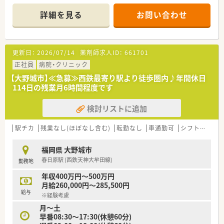
■店内には会社オリジナルのドリンクや健康食品、靴や杖などの
介護用品もあります。
詳細を見る
お問い合わせ
＜こんな薬局です＞
■福岡県春日市に本社を構え、福岡県内を中心に25店舗以上展
開しております。調剤薬局だけでなく、福祉施設などもグループ
更新日：
2026/07/14
薬剤師求人ID：
661701
内にあり、多角経営を行っております。
■処方箋枚数の多い店舗が多く、各店舗とも経営が安定しており
正社員
病院・クリニック
ます。
【大野城市】≪急募≫西鉄最寄り駅より徒歩圏内♪年間休日
■在宅業務も積極的に取り組んでおり、TPN/IVH（中心静脈栄養
114日の残業月6時間程度です
法）製剤調製のためのクリーンルーム（無菌室）を設置している店
舗もあります。
検討リストに追加
■気軽に来店しやすい薬局作りを目指しており、調剤薬局とカフ
ェが併設している店舗が現在3店舗あります
駅チカ
残業なし(ほぼなし含む)
転勤なし
車通勤可
シフト制
~1
＜学べる環境が整っています＞
■階層別の研修、専門別の研修、Eラーニングなど幅広い教育制
福岡県 大野城市
度が用意され、認定薬剤師取得サポート等の体制も整っていま
春日原駅 (西鉄天神大牟田線)
勤務地
す。
■医薬品勉強会、接遇研修だけでなく、管理者専門研修、女性活
年収400万円～500万円
躍推進研修など多岐にわたる研修を準備しており認定薬剤師の
月給260,000円～285,500円
取得も可能です。
給与
※経験考慮
月～土
早番08:30～17:30(休憩60分)