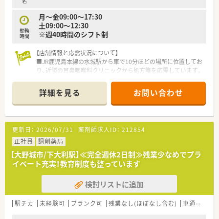
名
ポート体制がしっかりしているため薬剤師は本来の業務に集中
できます。
月～金09:00～17:30
土09:00～12:30
勤務
※週40時間のシフト制
時間
【店舗情報と応需状況について】
■JR鹿児島本線の水城駅から車で10分ほどの場所に位置してお
り、近隣の耳鼻咽喉科クリニックから処方箋を応需しています。
■耳鼻科メインの処方内容となっており、1日の処方箋枚数は約
35枚程度と、一人ひとりの患者様に丁寧に向き合える環境です。
詳細を見る
お問い合わせ
■正社員の薬剤師1名と事務スタッフ1名が在籍しており、少人
数ながらも効率的でアットホームな運営を行っている店舗で
す。
更新日：
2026/07/31
薬剤師求人ID：
212854
【募集背景と求める人物像について】
■今後の在宅業務の拡充や体制強化を見据えた増員募集であり、
正社員
調剤薬局
耳鼻科応需の経験がある方はもちろん、未経験の方も大歓迎で
【大野城市/下大利駅】≪完全週休2日制≫残業少なめでプラ
す。
イベート充実！教育制度も整っています
■フォローアップやトレーシングレポートの作成といった、質の
高い対人業務に対して前向きに取り組める薬剤師を急募してい
検討リストに追加
ます。
■地域に根ざした「かかりつけ」として、患者様とのコミュニケ
ーションを大切にし、主体的に行動できる方が非常に向いていま
駅チカ
未経験可
ブランク可
残業なし(ほぼなし含む)
車通勤可
す。