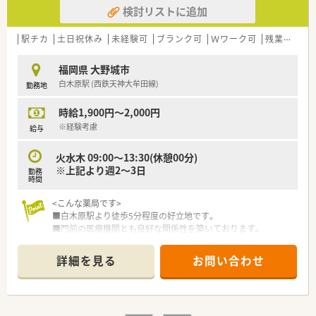
検討リストに追加
舗でOTCの取り扱いがあるため、調剤だけではなくOTCも経験で
きる環境です。
■処方箋枚数に対して20枚/人程度の人数体制を維持しておりま
駅チカ
土日祝休み
未経験可
ブランク可
Ｗワーク可
残業なし(ほぼなし含む)
す。
■服薬履歴を全店オンライン共有し、自宅近く以外でも飲み合わ
福岡県 大野城市
せ・重複チェックができる体制を整えています。
白木原駅 (西鉄天神大牟田線)
勤務地
■会社の収益が高ければ、社員の皆さんに給与として還元をして
おり、頑張りに応じて評価頂ける会社です。
時給1,900円～2,000円
＜ワークライフバランスの推進＞
※経験考慮
給与
■お客様の満足度をあげるには社員の満足度を上げるしかない
と考えており、社員のワークライフバランスを真剣に考え従業員
火水木 09:00～13:30(休憩00分)
が働きやすい環境作りに取り組んでいます。
※上記より週2～3日
勤務
■出産・育児休暇の取得率が高く、常時30～40名が育児に専念し
時間
ており復帰率が非常に高いです。（2022年6月時点）
■正社員の就業時間は、週40時間の月単位の変形労働時間制。長
<こんな薬局です>
時間になりがちな医療業界で「全社員残業ゼロ（繁忙期除く）」を
■白木原駅より徒歩5分程度の好立地です。
目指しております。
■門前の医療機関とも良好な関係性を築いております。
■九州ではめずらしい完全週休2日制の薬局で年間休日115日ご
■水木が透析の払い出しで門前のクリニックと連携して対応し
ざいます。プライベートの充実が仕事の質につながるという観
ております。
詳細を見る
お問い合わせ
点で、「従業員満足がお客様満足につながる」という理念の根幹
■火水木09:00～13:30(14:00)の中でシフトの希望をお伺い致し
であり、長年従業員から愛される秘訣です。
ます。
ハートクロス休暇(長期有給消化制度)や育休・産休取得率が高
■応援体制も整っておりお休みもしっかりと取得できます。
く、長く働くことが出来る職場環境です。
■周辺にクリニックも数件ありますが広域処方はほぼ飛んでき