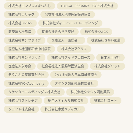
株式会社エンブレスまつふじ
HYUGA PRIMARY CARE株式会社
株式会社ラリック
公益社団法人地域医療振興協会
株式会社DIVERS
株式会社ディー・シー・トレーディング
医療法人松風海
有限会社きらきら薬局
株式会社KALCK
株式会社サンファイブ
医療法人 原信会
株式会社さかい薬局
医療法人社団相和会中村病院
株式会社アグリス
株式会社サンドラッグ
株式会社グッドフェローズ
日本赤十字社
医療法人永寿会
社会福祉法人恩賜財団済生会
株式会社グリット
ぞうさんの薬箱有限会社
公益社団法人日本海員掖済会
株式会社YOKAcompany
タケシタ調剤薬局株式会社
タケシタホールディングス株式会社
株式会社タケシタ調剤薬局
株式会社ストレチア
総合メディカル株式会社
株式会社ゴート
クラフト株式会社
株式会社恵愛メディカル