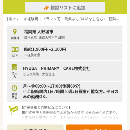
検討リストに追加
駅チカ
未経験可
ブランク可
残業なし(ほぼなし含む)
転勤なし
福岡県 大野城市
白木原駅 (西鉄天神大牟田線)
勤務地
時給1,900円～2,100円
※経験考慮
給与
HYUGA PRIMARY CARE株式会社
法人
きらり薬局 大野城店
名
月～金09:00～17:00(休憩60分)
※上記時間内1日7時間×週3日程度可能な方。平日の
勤務
みの勤務OK。
時間
【店舗情報と応需状況について】
■西鉄天神大牟田線の白木原駅から徒歩10分の好立地にあり、
在宅業務を専門としているため外来対応がほぼないのが大きな
特徴です。
■処方箋は13施設・約400名分を応需しており、薬剤師は正社員2