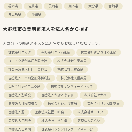
福岡県
佐賀県
長崎県
熊本県
大分県
宮崎県
鹿児島県
沖縄県
大野城市の薬剤師求人を法人名から探す
大野城市の薬剤師求人を法人名からお探しいただけます。
株式会社ニック
有限会社門司港薬局
株式会社さかきばら薬局
ユートク調剤薬局有限会社
株式会社新生堂薬局
社会医療法人社団 高野会
株式会社大賀薬局
医療法人 南川整形外科病院
株式会社大信薬局
有限会社アイエム薬局
株式会社サンキュードラッグ
医療法人聖峰会
医療法人かぶとやま会
株式会社アガペ
医療法人社団原道会
株式会社ひかり薬局
有限会社サン調剤薬局
医療法人冠
医療法人社団日晴会
株式会社オーエス
医療法人日明会
株式会社 裕生堂
医療法人みらい
医療法人白翠園
株式会社シンクロファーマネット14