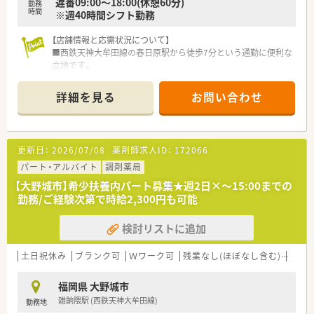
遅番09:00～18:00(休憩60分)
勤務
時間
※週40時間シフト勤務
【店舗情報と応需状況について】
■西鉄天神大牟田線の春日原駅から徒歩7分という通勤に便利な
立地です。
■内科や循環器科をはじめ外科や整形外科など複数の科目を応
需しています。
詳細を見る
お問い合わせ
■現在は常勤の薬剤師1名と調剤助手1名の少人数体制で運営し
ています。
【法人特徴について】
更新日：
2026/07/08
薬剤師求人ID：
172066
■地域に根差して90年以上の歴史を持ち安定した病院運営を行
っています。
パート・アルバイト
調剤薬局
■職員の働きやすさを追求しノー残業デーや休暇制度の充実を
【大野城市】希少扶養内パート募集★週2日×～15:00までの
進めています。
勤務/ご経験次第で時給2,300円も可能
■業務効率化のために最新の全自動錠剤分包機や監査システム
を導入しました。
検討リストに追加
【こんな方にオススメ】
■残業が少なく休みの取りやすい環境でプライベートを大切に
土日祝休み
ブランク可
Ｗワーク可
残業なし(ほぼなし含む)
車通
したい方です。
■病院での勤務経験があり調剤や指導業務のスキルを更に磨き
福岡県 大野城市
たい方です。
雑餉隈駅 (西鉄天神大牟田線)
勤務地
■新しい設備の整った環境や新病院の立ち上げに関わることに