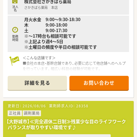
株式会社さかきばら薬局
法人
さかきばら薬局 本店
名
月火水金 9:00～9:30-18:30
木 9:00-18:00
土 9:00-17:30
※～17時台も相談可能です
勤務
時間
※上記より週4～5日
※土曜日の頻度や半日の相談可能です
＜こんな店舗です＞
■会社の本店・基幹店舗であり、必要に応じて他店舗へのヘルプ
を行っています。幅広い科目の経験が可能です。
■管理薬剤師は30代前半男性薬剤師です。（2022年時点）
■外来だけでなく、個人在宅も行っています。
詳細を見る
お問い合わせ
■投薬口は仕切りが設置され、じっくり話せるよう患者様も椅子
に座ってお話が出来る環境です。
■徒歩圏内にスーパー、コンビニもあり便利な環境です。
更新日：
2026/08/06
薬剤師求人ID：
28358
＜こんな薬局です＞
■福岡県大野城市近郊に6店舗以上展開しております。
正社員
調剤薬局
■昭和61年に開業して以来35年以上の地域に根付いた薬局グル
【大野城市】≪完全週休二日制≫残業少な目のライフワーク
ープです。
バランスが取りやすい環境です♪
■コロナ前はボーリング、カラオケ大会など社内交流があり、現
在は社長の感謝の気持ちで正月に豪華な弁当支給などを行われ