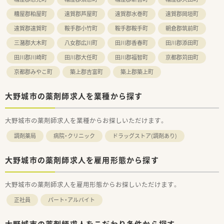
糟屋郡粕屋町
遠賀郡芦屋町
遠賀郡水巻町
遠賀郡岡垣町
遠賀郡遠賀町
鞍手郡小竹町
鞍手郡鞍手町
朝倉郡筑前町
三潴郡大木町
八女郡広川町
田川郡香春町
田川郡添田町
田川郡川崎町
田川郡大任町
田川郡福智町
京都郡苅田町
京都郡みやこ町
築上郡吉富町
築上郡築上町
大野城市の薬剤師求人を業種から探す
大野城市の薬剤師求人を業種からお探しいただけます。
調剤薬局
病院・クリニック
ドラッグストア(調剤あり)
大野城市の薬剤師求人を雇用形態から探す
大野城市の薬剤師求人を雇用形態からお探しいただけます。
正社員
パート・アルバイト
大野城市の薬剤師求人をこだわり条件から探す