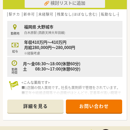
検討リストに追加
ています。
■新卒採用も行っており、学生の実習受け入れを実施しておりま
すので研修に関しても自信があります。
駅チカ
新卒可
未経験可
残業なし(ほぼなし含む)
転勤なし
車通
<ワークライフバランスを推進>
福岡県 大野城市
■男性薬剤師も多く、ヘルプ体制も充実している為、必要なお休
白木原駅 (西鉄天神大牟田線)
勤務地
みも取りやすいです。
■原則完全週休二日制で祝日が多い月でも公休が減ることはご
年収410万円～410万円
ざいません。
月給280,000円～280,000円
給与
※経験考慮
<チャレンジできる環境>
■本人が望めば早い段階での管理薬剤師業務やマネジメント業
月～金08:30～18:00(休憩60分)
務など社長と近い環境で色々学ぶことができます。
土 08:30～17:00(休憩60分)
勤務
時間
<こんな薬局です>
■1店舗の個人薬局です。社長も薬剤師で管理をされています。
■定年や結婚退職等での退職がほとんどで、定着率が高い職場で
す。
■薬局周辺にはドラッグストアやコンビニ、ファミレス、銀行な
詳細を見る
お問い合わせ
ど周辺環境が充実しています。
■季節に合わせた飾りや花などがある綺麗な薬局です。
<店舗情報>
■コアタイムは10:00～16:00ですが休憩は交代でしっかり取れ