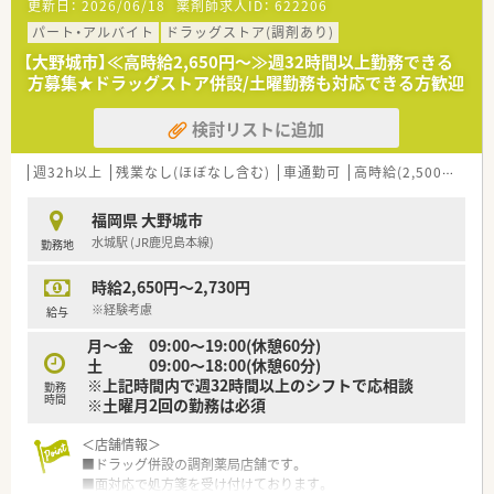
更新日：
2026/06/18
薬剤師求人ID：
622206
受付枚数は1日あたり80枚から100枚ほどです。
パート・アルバイト
ドラッグストア(調剤あり)
【法人特徴について】
【大野城市】≪高時給2,650円～≫週32時間以上勤務できる
■福岡県内を中心に33店舗の調剤薬局を運営しており、クリニ
方募集★ドラッグストア併設/土曜勤務も対応できる方歓迎
ックの開業支援から関わることで成長を続けています。
■すべての店舗にローカウンターを配置することで、患者様がリ
検討リストに追加
ラックスして質問しやすい環境作りに努めています。
■会社からの指名ではなく自主性を重んじる社風があり、社員が
やりたいことに挑戦できる環境を大切にしています
週32h以上
残業なし(ほぼなし含む)
車通勤可
高時給(2,500円以上)
■店舗の勤務者数は薬剤師が常時4名から5名体制となってお
り、事務スタッフも2名が在籍して業務を行います。
福岡県 大野城市
水城駅 (JR鹿児島本線)
勤務地
【こんな方にオススメ】
■患者様と同じ目線でじっくりと向き合い、対話を重視した丁寧
時給2,650円～2,730円
な服薬指導を実践したい方に最適な環境が整っています。
■会社からのノルマがなく、外来処方箋への対応がメインのた
※経験考慮
給与
め、数字を意識せず目の前の患者様に集中したい方に最適です。
月～金 09:00～19:00(休憩60分)
■若いうちから自主性を発揮し、管理薬剤師への挑戦や将来的な
土 09:00～18:00(休憩60分)
独立など、高い目標に向かって挑戦したい方にオススメです。
※上記時間内で週32時間以上のシフトで応相談
勤務
時間
※土曜月2回の勤務は必須
＜店舗情報＞
■ドラッグ併設の調剤薬局店舗です。
■面対応で処方箋を受け付けております。