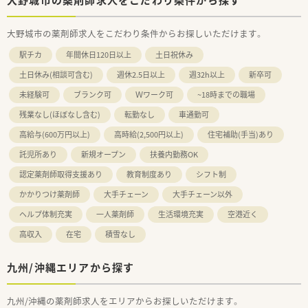
大野城市の薬剤師求人をこだわり条件からお探しいただけます。
駅チカ
年間休日120日以上
土日祝休み
土日休み(相談可含む)
週休2.5日以上
週32h以上
新卒可
未経験可
ブランク可
Ｗワーク可
~18時までの職場
残業なし(ほぼなし含む)
転勤なし
車通勤可
高給与(600万円以上)
高時給(2,500円以上)
住宅補助(手当)あり
託児所あり
新規オープン
扶養内勤務OK
認定薬剤師取得支援あり
教育制度あり
シフト制
かかりつけ薬剤師
大手チェーン
大手チェーン以外
ヘルプ体制充実
一人薬剤師
生活環境充実
空港近く
高収入
在宅
積雪なし
九州/沖縄エリアから探す
九州/沖縄の薬剤師求人をエリアからお探しいただけます。