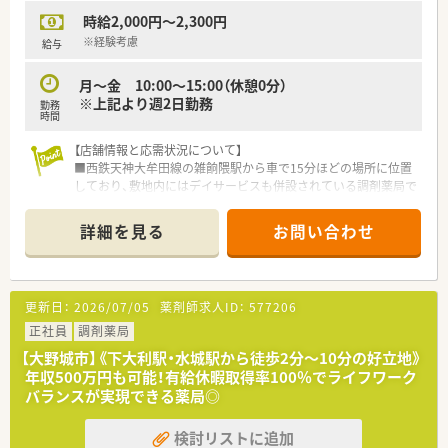
興味がある方です。
時給2,000円～2,300円
※経験考慮
給与
月～金 10:00～15:00（休憩0分）
※上記より週2日勤務
勤務
時間
【店舗情報と応需状況について】
■西鉄天神大牟田線の雑餉隈駅から車で15分ほどの場所に位置
しており、敷地内にはデイサービスも併設されている調剤薬局で
す。
■外来は1日20枚から30枚程度で内科がメインですが、施設在宅
詳細を見る
お問い合わせ
や個人宅の応需があり地域の拠点となっています。
■人員体制は薬剤師が常勤2名とパート1名に加え、事務員が2名
在籍しており、常時薬剤師2名以上の手厚い配置で安心です。
更新日：
2026/07/05
薬剤師求人ID：
577206
【法人特徴について】
■福岡市近郊において3店舗の調剤薬局を安定経営している個人
正社員
調剤薬局
法人であり、地域に密着した温かい医療サービスを提供していま
【大野城市】《下大利駅・水城駅から徒歩2分～10分の好立地》
す。
年収500万円も可能！有給休暇取得率100％でライフワーク
■薬剤師資格を持つ社長自らが現場のサポートに入っており、経
バランスが実現できる薬局◎
営陣と現場の距離が近く、意見が通りやすい風通しの良さが魅力
です。
検討リストに追加
■社員の定着率が非常に高いことが自慢で、中には20年近く勤