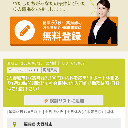
わたしたちがあなたの条件にぴった
ます。
りの職場をお探しします。
■事務の方も補助に回るため業務負担は少ないです。
■木、金に個人在宅がございます。
更新日：
2026/06/23
薬剤師求人ID：
643867
パート・アルバイト
調剤薬局
【大野城市】≪高時給2,100円≫内科を応需！サポート体制あ
り！週20時間超勤務で社会保険の加入可能◎勤務時間・日数
はご相談下さい！
検討リストに追加
年間休日120日以上
土日祝休み
土日休み(相談可含む)
週休2.5日以上
福岡県 大野城市