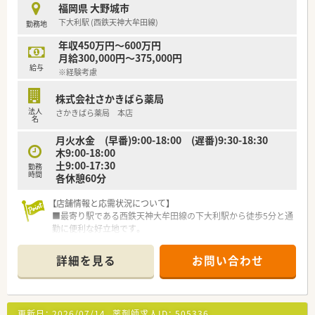
福岡県 大野城市
【法人特徴について】
下大利駅 (西鉄天神大牟田線)
勤務地
■福岡県を中心に116店舗を展開する九州最大手の法人であり、
安定した経営基盤のもとで多様なキャリアを築くことが可能で
年収450万円～600万円
す。
月給300,000円～375,000円
■全社員が残業ゼロで勤務することを目指しており、長時間労働
給与
※経験考慮
が常態化しがちな医療業界において先進的な取り組みをしてい
ます。
株式会社さかきばら薬局
■産休・育休の取得率は100％を誇り、常時多くの社員が制度を
法人
さかきばら薬局 本店
利用して復帰するなど、女性も男性も長く働ける環境がありま
名
す。
月火水金 (早番)9:00-18:00 (遅番)9:30-18:30
木9:00-18:00
【求人情報について】
土9:00-17:30
■想定年収は440万円から550万円となっており、これまでのご
勤務
時間
各休憩60分
経験やスキルを正当に評価した上で、納得の待遇を提示します。
■年間休日は115日の完全週休2日制が確保されており、プライ
【店舗情報と応需状況について】
ベートの時間をしっかりと確保して心身ともにリフレッシュで
■最寄り駅である西鉄天神大牟田線の下大利駅から徒歩5分と通
きます。
勤に便利な好立地です。
■最新の調剤機器や処方せん送信アプリを導入しており、薬剤師
■眼科をメインに内科や整形外科など複数科目を1日平均120枚
の対物業務を効率化して、対人業務に専念できる体制を整えてい
から150枚応需します。
ます。
詳細を見る
お問い合わせ
■常勤薬剤師4名とパート2名の厚い人員体制で協力しながら業
務を行っています。
【募集背景と求める人物像について】
更新日：
2026/07/14
薬剤師求人ID：
505336