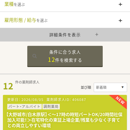
業種
を選ぶ
雇用形態 / 給与
を選ぶ
詳細条件を表示
条件に合う求人
12
件を
検索する
12
件の薬剤師求人
並び順
更新日：
2026/08/05
薬剤師求人ID：
406087
パート・アルバイト
調剤薬局
【大野城市/白木原駅】＜～17時の時短パートOK/20時間社保
加入可能！＞在宅特化の東証上場企業/残業も少なく子育て
との両立しやすい環境