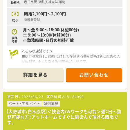
春日原駅 (西鉄天神大牟田線)
勤務地
時給2,100円～2,100円
※経験者例
給与
月～金 9:00～18:00(休憩60分)
土 9:00～13:00(休憩00分)
勤務
※勤務時間・日数の相談可能
時間
＜こんな店舗です＞
■処方箋枚数1日35枚に対して在籍する薬剤師も3名と厚めの人
員体制で、ゆとりある調剤業務が可能です。
■内科を応需しております。
■最新機器や処方せん送信アプリ導入で、薬剤師の負担を軽減す
詳細を見る
お問い合わせ
ると共に患者様の待機時間を短縮しております。
■勤務時間・日数のご相談も可能です。ご家庭との両立も図りや
すい職場です。
■お時給2,100円と、エリアでは高時給の求人です。
更新日：
2026/06/23
薬剤師求人ID：
84098
■お車通勤も可能です。
■近隣にも店舗がございますため、ヘルプ体制も整っています。
パート・アルバイト
調剤薬局
【大野城市/白木原駅】＜扶養内/Wワークも可能＞週2日～勤
＜こんな薬局です＞
務可能な方！アットホームですぐに馴染んで頂ける職場で
■福岡県を中心に100店舗以上展開しています。
す。
■病院門前から医療モール型、マンツーマン型まで幅広い形態の
店舗があり、薬剤師として幅広く経験を積む事が可能です。全店