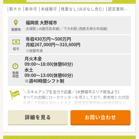
務を続けている方もいるほど、腰を据えて働ける良好な環境で
す。
駅チカ
新卒可
未経験可
残業なし(ほぼなし含む)
認定薬剤師取得支援あり
【募集背景と求める人物像について】
福岡県 大野城市
■現在就業中のパート薬剤師が勤務日数を減らすことになった
水城駅 (JR鹿児島本線)／下大利駅 (西鉄天神大牟田線)
勤務地
ための欠員補充であり、特に月曜や水曜に入れる方を急募してい
ます。
年収430万円～500万円
■社長が人柄を重視した採用を行っているため、周囲と協力しな
月給267,000円～310,600円
がらアットホームな雰囲気で働ける方を積極的に募集しており
給与
※経験考慮
ます。
月火木金
■外来だけでなく在宅業務に対しても前向きに取り組める方や、
09:00～18:00(休憩60分)
患者様とのコミュニケーションを大切にできる方を求めていま
水土
す。
勤務
09:00～13:00(休憩60分)
時間
※週40時間シフト制
＼スキルアップを全力で応援／（大野城市エリア担当より）
すべての店舗にローカウンターを導入しており、患者様との対話
を通じて知識を高められます。研修認定薬剤師の取得支援など、
成長を後押しする制度も豊富ですよ。
詳細を見る
お問い合わせ
【店舗情報と応需状況について】
■最寄り駅である西鉄天神大牟田線の下大利駅から徒歩で2分、
JR鹿児島本線の水城駅からもアクセスが可能です。
■応需科目は整形外科と心療内科が中心となっており、処方箋の