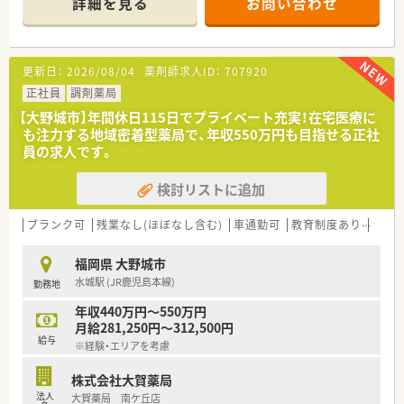
詳細を見る
お問い合わせ
名とパート3名、事務も8名在籍する非常に活気ある大型店舗で
す。
■施設調剤がメインの環境ですが、近隣の春日エリアを中心に平
均移動時間15分前後の範囲で計画的な訪問業務を行っておりま
更新日：
2026/08/04
薬剤師求人ID：
707920
す。
正社員
調剤薬局
【法人特徴について】
【大野城市】年間休日115日でプライベート充実！在宅医療に
■2021年に東証グロース市場へ上場を果たしており、福岡県内
も注力する地域密着型薬局で、年収550万円も目指せる正社
を拠点に全国63店舗を展開する安定した経営基盤を持つ法人で
員の求人です。
す。
■超高齢化社会において必須となる在宅医療に特化し、自社開発
検討リストに追加
の専用システムを導入することで現場の業務負荷軽減を実現し
ています。
■「24時間365日、自宅で安心して過ごせる社会」を目指し、オン
ブランク可
残業なし(ほぼなし含む)
車通勤可
教育制度あり
シフ
ライン服薬指導や地域連携薬局の認定など最先端の医療を提供
します。
福岡県 大野城市
水城駅 (JR鹿児島本線)
勤務地
【職場環境と雰囲気】
■2階建ての建物の2階部分に店舗があり広々とした清潔感のあ
年収440万円～550万円
る空間で、周辺にはコンビニや飲食店も多く休憩時間も充実しま
月給281,250円～312,500円
す。
給与
※経験・エリアを考慮
■管理薬剤師は30代から40代のベテランが務めており、10年以
上在籍するスタッフもいるため相談しやすい安定した職場環境
株式会社大賀薬局
です。
法人
大賀薬局 南ケ丘店
■事務スタッフの人数も多く、ピッキングやセット業務などのサ