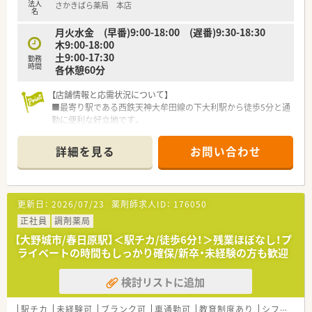
法人
さかきばら薬局 本店
利用して復帰するなど、女性も男性も長く働ける環境がありま
名
す。
月火水金 (早番)9:00-18:00 (遅番)9:30-18:30
木9:00-18:00
【求人情報について】
土9:00-17:30
■想定年収は440万円から550万円となっており、これまでのご
勤務
時間
各休憩60分
経験やスキルを正当に評価した上で、納得の待遇を提示します。
■年間休日は115日の完全週休2日制が確保されており、プライ
【店舗情報と応需状況について】
ベートの時間をしっかりと確保して心身ともにリフレッシュで
■最寄り駅である西鉄天神大牟田線の下大利駅から徒歩5分と通
きます。
勤に便利な好立地です。
■最新の調剤機器や処方せん送信アプリを導入しており、薬剤師
■眼科をメインに内科や整形外科など複数科目を1日平均120枚
の対物業務を効率化して、対人業務に専念できる体制を整えてい
から150枚応需します。
ます。
詳細を見る
お問い合わせ
■常勤薬剤師4名とパート2名の厚い人員体制で協力しながら業
務を行っています。
【募集背景と求める人物像について】
更新日：
2026/07/23
薬剤師求人ID：
176050
■来夏の新店舗開局を見据えた増員募集であり即戦力となる経
験者を歓迎しています。
正社員
調剤薬局
■チームワークを大切にし周囲と協調しながら業務に取り組め
【大野城市/春日原駅】＜駅チカ/徒歩6分！＞残業ほぼなし！プ
る方を求めています。
ライベートの時間もしっかり確保/新卒・未経験の方も歓迎
■指示を待つだけでなく自ら考えて前向きに行動できる主体性
のある方が活躍できます。
検討リストに追加
【法人特徴について】
■大野城市を中心に地域に根差した店舗展開を行っており無理
駅チカ
未経験可
ブランク可
車通勤可
教育制度あり
シフト制