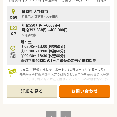
未経験可
ブランク可
車通勤可
高給与(600万円以上)
認定薬剤師取得支援あり
通じて労働環境の改善を継続的に行い、離職率の低下を実現して
います。
福岡県 大野城市
【求人情報について】
春日原駅 (西鉄天神大牟田線)
勤務地
■正社員薬剤師としての募集で、想定年収は450万円から600万
円となっており、これまでの経験や能力を最大限に考慮して決定
年収550万円～600万円
します。
月給392,858円～400,000円
給与
■昇給は年1回、賞与は年2回支給される安定した給与体系に加
※経験考慮
え、薬剤師手当75,000円や職務手当などの諸手当も充実してい
月～土
ます。
①08:45～18:00(休憩60分)
■遠方からの入職を検討されている方には、社内規定に基づいた
②09:00～18:00(休憩60分)
転居費用の補助や、月額40,000円の住宅手当支給などのサポー
勤務
③09:30～18:30(休憩60分)
時間
トがあります。
※週平均40時間の1ヵ月単位の変形労働時間制
＼充実 of 研修で成長をサポート／（大野城市エリア担当より）
外来がん専門薬剤師や漢方の研修など、専門性を高める環境が整
っています。将来的に本社業務やマネジメントへの挑戦など、多
彩なキャリアプランを描くことが可能です。
詳細を見る
お問い合わせ
【店舗情報と応需状況について】
■春日原駅から車で10分の立地にあり、主に門前の医療機関か
ら内科や呼吸器科の処方箋を応需しています。
■処方箋は1日平均50枚から60枚ほどで、ドクターが注力してい
る吸入指導を月80件以上行っています。
■地域支援体制加算や後発医薬品調剤体制加算3を取得してお