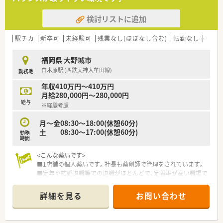
■コロナ前はボーリング、カラオケ大会など社内交流があり、現
在は社長の感謝の気持ちで正月に豪華な弁当支給などを行われ
検討リストに追加
ています。
■新卒採用も行っており、学生の実習受け入れを実施しておりま
すので研修に関しても自信があります。
駅チカ
新卒可
未経験可
残業なし(ほぼなし含む)
転勤なし
車通
<ワークライフバランスを推進>
福岡県 大野城市
■男性薬剤師も多く、ヘルプ体制も充実している為、必要なお休
白木原駅 (西鉄天神大牟田線)
勤務地
みも取りやすいです。
■原則完全週休二日制で祝日が多い月でも公休が減ることはご
年収410万円～410万円
ざいません。
月給280,000円～280,000円
給与
※経験考慮
<チャレンジできる環境>
■本人が望めば早い段階での管理薬剤師業務やマネジメント業
月～金08:30～18:00(休憩60分)
務など社長と近い環境で色々学ぶことができます。
土 08:30～17:00(休憩60分)
勤務
時間
<こんな薬局です>
■1店舗の個人薬局です。社長も薬剤師で管理をされています。
■定年や結婚退職等での退職がほとんどで、定着率が高い職場で
す。
■薬局周辺にはドラッグストアやコンビニ、ファミレス、銀行な
詳細を見る
お問い合わせ
ど周辺環境が充実しています。
■季節に合わせた飾りや花などがある綺麗な薬局です。