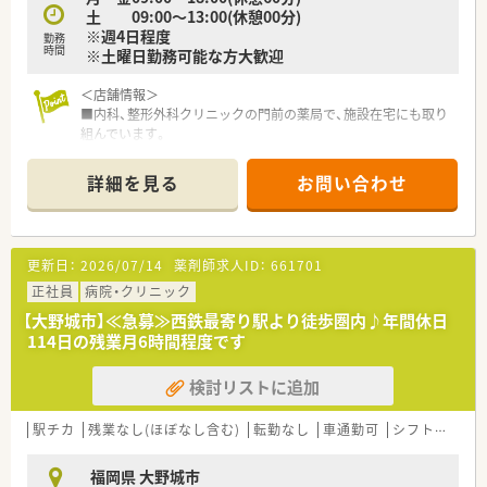
土 09:00～13:00(休憩00分)
※週4日程度
勤務
時間
※土曜日勤務可能な方大歓迎
＜店舗情報＞
■内科、整形外科クリニックの門前の薬局で、施設在宅にも取り
組んでいます。
■店内には会社オリジナルのドリンクや健康食品、靴や杖などの
介護用品もあります。
詳細を見る
お問い合わせ
＜こんな薬局です＞
■福岡県春日市に本社を構え、福岡県内を中心に25店舗以上展
開しております。調剤薬局だけでなく、福祉施設などもグループ
更新日：
2026/07/14
薬剤師求人ID：
661701
内にあり、多角経営を行っております。
■処方箋枚数の多い店舗が多く、各店舗とも経営が安定しており
正社員
病院・クリニック
ます。
【大野城市】≪急募≫西鉄最寄り駅より徒歩圏内♪年間休日
■在宅業務も積極的に取り組んでおり、TPN/IVH（中心静脈栄養
114日の残業月6時間程度です
法）製剤調製のためのクリーンルーム（無菌室）を設置している店
舗もあります。
検討リストに追加
■気軽に来店しやすい薬局作りを目指しており、調剤薬局とカフ
ェが併設している店舗が現在3店舗あります
駅チカ
残業なし(ほぼなし含む)
転勤なし
車通勤可
シフト制
~1
＜学べる環境が整っています＞
■階層別の研修、専門別の研修、Eラーニングなど幅広い教育制
福岡県 大野城市
度が用意され、認定薬剤師取得サポート等の体制も整っていま