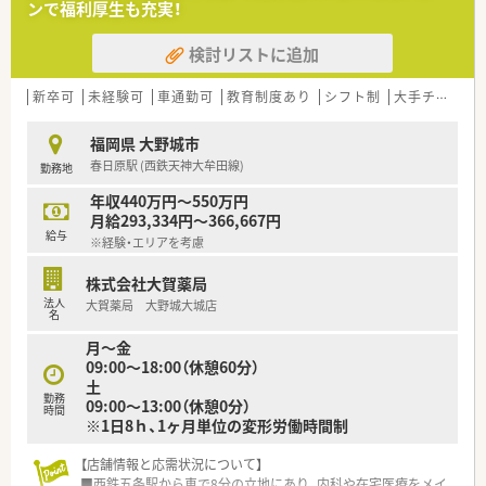
ンで福利厚生も充実！
■今回の募集は欠員補充に伴うものであり募集の温度感が高い
急募案件です。
検討リストに追加
■経験者はもちろん未経験の方やブランクがある方も歓迎して
丁寧に指導します。
■地域医療に積極的に貢献したいという意欲を持つ方を幅広く
新卒可
未経験可
車通勤可
教育制度あり
シフト制
大手チェーン以外
求めています。
福岡県 大野城市
【法人特徴について】
春日原駅 (西鉄天神大牟田線)
勤務地
■太宰府市近郊を中心に10店舗を展開している安定した地場チ
ェーンです。
年収440万円～550万円
■患者の笑顔と社員の幸せを大切に地域社会へ貢献することを
月給293,334円～366,667円
掲げています。
給与
※経験・エリアを考慮
■抗原検査キットの率先販売を行うなど社会に求められる医療
を目指します。
株式会社大賀薬局
法人
大賀薬局 大野城大城店
名
月～金
09:00～18:00（休憩60分）
土
勤務
09:00～13:00（休憩0分）
時間
※1日8ｈ、1ヶ月単位の変形労働時間制
【店舗情報と応需状況について】
■西鉄五条駅から車で8分の立地にあり、内科や在宅医療をメイ