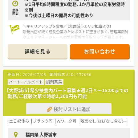
※1日平均8時間程度の勤務、1か月単位の変形労働時
間制
勤務
時間
※今後は土曜日の開局の可能性あり
＼キャリアアップを実現／（大野城市エリア担当より）
新規出店が続く成長企業のためポストに空きが多く、管理薬剤師
やエリアマネージャーへの早期昇格で年収アップが狙えます。
【店舗情報と応需状況について】
詳細を見る
お問い合わせ
■水城駅から車で12分の立地にあり、マイカー通勤が推奨され
ているため毎日の通勤も非常にスムーズです。
■処方箋は面対応で1日あたり30枚以上を応需しており、幅広い
科目の処方箋に触れて経験を積むことが可能です。
更新日：
2026/07/08
薬剤師求人ID：
172066
■薬剤師は常勤3名と非常勤1名が在籍し、調剤事務は非常勤1名
体制で運営を行っている店舗です。
パート・アルバイト
調剤薬局
【大野城市】希少扶養内パート募集★週2日×～15:00までの
【募集背景と求める人物像について】
勤務/ご経験次第で時給2,300円も可能
■今後の店舗数の増加と事業拡大を見据え、将来の管理薬剤師候
補として活躍していただける正社員を増員募集します。
検討リストに追加
■病院や調剤薬局での実務経験があり、在宅業務やかかりつけ薬
剤師、OTC販売に抵抗なく取り組める方を求めています。
■事務不在の環境でもレセプト等の入力業務を意欲的に覚えて、
土日祝休み
ブランク可
Ｗワーク可
残業なし(ほぼなし含む)
車通
周囲と協力しながら柔軟に動ける方が対象となります。
福岡県 大野城市
【法人特徴について】