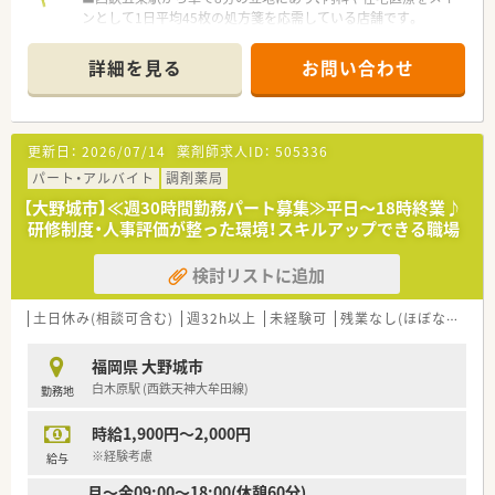
ンとして1日平均45枚の処方箋を応需している店舗です。
■薬剤師4名と事務員2名の計6名体制を維持しており、1人あた
り約22枚の処方箋を丁寧に扱える余裕ある環境です。
詳細を見る
お問い合わせ
■在宅医療にも積極的に取り組んでおり、地域の施設や個人宅へ
の訪問を通じて服薬指導の専門性を発揮できる職場です。
【法人特徴について】
更新日：
2026/07/14
薬剤師求人ID：
505336
■福岡県を中心に九州全域で110店舗以上を展開しており、地域
医療を支える九州最大手の薬局として安定しています。
パート・アルバイト
調剤薬局
■病院門前から医療モール型まで多種多様な店舗を有しており、
【大野城市】≪週30時間勤務パート募集≫平日～18時終業♪
薬剤師として幅広い処方経験を積めることが強みです。
研修制度・人事評価が整った環境！スキルアップできる職場
■最新の調剤機器や自社アプリを導入することで、現場の業務負
担軽減と対人業務の充実を高いレベルで両立しています。
検討リストに追加
【職場環境と雰囲気】
■20代から30代の子育て世代が最も多く活躍しており、急な子
土日休み(相談可含む)
週32h以上
未経験可
残業なし(ほぼなし含む)
供の体調不良などにも理解がある温かい職場です。
■社員同士の仲が非常に良く、職場内でのコミュニケーションが
福岡県 大野城市
活発で風通しの良いアットホームな雰囲気が特徴です。
白木原駅 (西鉄天神大牟田線)
勤務地
■男女比は女性が8割を占めており、産休や育休の取得はもちろ
んのこと、復帰後の時短勤務も柔軟に対応しています。
時給1,900円～2,000円
※経験考慮
給与
月～金09:00～18:00(休憩60分)