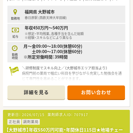
な出店はしない方針です。
■社長自身が薬剤師であり現場の状況や働くスタッフの気持ち
福岡県 大野城市
を深く理解しています。
春日原駅 (西鉄天神大牟田線)
勤務地
■社員想いの社風で知られ過去には社内交流イベントも活発に
行われていた企業です。
年収450万円～540万円
※想定・平均残業、各種手当を含んだ総額
給与
※経験・スキルなどにより異なる
月～金09:00～18:00(休憩60分)
土09:00～17:00(休憩60分)
勤務
※所定労働時間：39時間
時間
＼研修制度でスキル向上／（大野城市エリア担当より）
病院門前の薬局で幅広い科目を学びながら充実した勉強会を通
じて専門性を高めることができます。
【店舗情報と応需状況について】
詳細を見る
お問い合わせ
■最寄り駅である西鉄天神大牟田線の春日原駅から徒歩6分の位
置にあります。
■応需科目は内科や整形外科、循環器科、消化器科で病院門前の
店舗です。
更新日：
2026/07/15
薬剤師求人ID：
707917
■処方箋は1日あたり60枚から90枚で薬剤師は常時3名から5名
体制です。
正社員
調剤薬局
【大野城市】年収550万円可能・年間休日115日★地場チェー
【募集背景と求める人物像について】