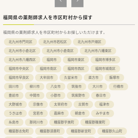
り、高い後発品使用率を維持している店舗です。
【法人特徴について】
福岡県の薬剤師求人を市区町村から探す
■創業100年を超える歴史を持つ老舗企業で、調剤薬局やドラッ
グストアなど80店舗以上を展開しています。
福岡県の薬剤師求人を市区町村からお探しいただけます。
■現場の声を大切にする風通しの良い社風が魅力で、社員アンケ
ートを通じた環境改善により離職率も低いです。
北九州市門司区
北九州市若松区
北九州市戸畑区
■創業1年目から継続して定期昇給を行っている安定企業であ
り、定年後も減給なしで長く働くことができます。
北九州市小倉北区
北九州市小倉南区
北九州市八幡東区
北九州市八幡西区
福岡市
福岡市東区
福岡市博多区
【こんな取り組みをしています】
■毎朝オンラインによる短い研修を実施しており、通勤時間など
福岡市中央区
福岡市南区
福岡市西区
福岡市城南区
の隙間時間を利用したながら研修が可能です。
■外来がん専門薬剤師の育成に力を入れており、大学病院や専門
福岡市早良区
大牟田市
久留米市
直方市
飯塚市
医と連携した本格的な実務研修を行っています。
田川市
柳川市
八女市
筑後市
大川市
行橋市
■店舗持ち回りで実施されるジェネラリスト研修や、専門の薬剤
師から学べる漢方研修など教育体制が豊富です。
豊前市
中間市
小郡市
筑紫野市
春日市
大野城市
宗像市
太宰府市
古賀市
福津市
うきは市
宮若市
嘉麻市
朝倉市
みやま市
糸島市
那珂川市
糟屋郡宇美町
糟屋郡篠栗町
糟屋郡志免町
糟屋郡須惠町
糟屋郡新宮町
糟屋郡久山町