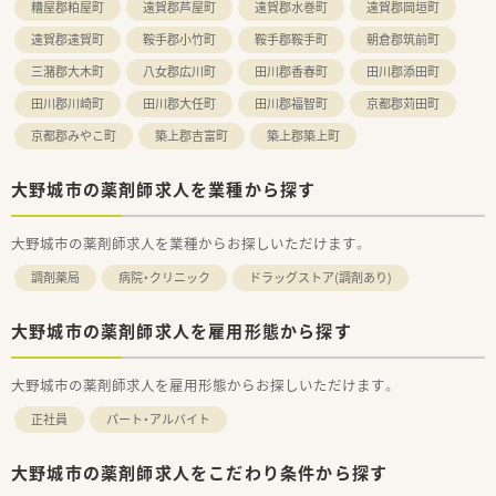
糟屋郡粕屋町
遠賀郡芦屋町
遠賀郡水巻町
遠賀郡岡垣町
遠賀郡遠賀町
鞍手郡小竹町
鞍手郡鞍手町
朝倉郡筑前町
三潴郡大木町
八女郡広川町
田川郡香春町
田川郡添田町
田川郡川崎町
田川郡大任町
田川郡福智町
京都郡苅田町
京都郡みやこ町
築上郡吉富町
築上郡築上町
大野城市の薬剤師求人を業種から探す
大野城市の薬剤師求人を業種からお探しいただけます。
調剤薬局
病院・クリニック
ドラッグストア(調剤あり)
大野城市の薬剤師求人を雇用形態から探す
大野城市の薬剤師求人を雇用形態からお探しいただけます。
正社員
パート・アルバイト
大野城市の薬剤師求人をこだわり条件から探す