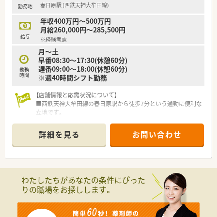
春日原駅 (西鉄天神大牟田線)
勤務地
す。
■医薬品勉強会、接遇研修だけでなく、管理者専門研修、女性活
年収400万円～500万円
躍推進研修など多岐にわたる研修を準備しており認定薬剤師の
月給260,000円～285,500円
取得も可能です。
給与
※経験考慮
月～土
早番08:30～17:30(休憩60分)
遅番09:00～18:00(休憩60分)
勤務
時間
※週40時間シフト勤務
【店舗情報と応需状況について】
■西鉄天神大牟田線の春日原駅から徒歩7分という通勤に便利な
立地です。
■内科や循環器科をはじめ外科や整形外科など複数の科目を応
需しています。
詳細を見る
お問い合わせ
■現在は常勤の薬剤師1名と調剤助手1名の少人数体制で運営し
ています。
【法人特徴について】
■地域に根差して90年以上の歴史を持ち安定した病院運営を行
わたしたちがあなたの条件にぴった
っています。
りの職場をお探しします。
■職員の働きやすさを追求しノー残業デーや休暇制度の充実を
進めています。
■業務効率化のために最新の全自動錠剤分包機や監査システム