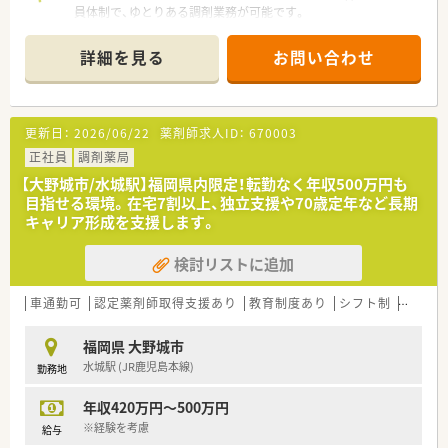
員体制で、ゆとりある調剤業務が可能です。
■内科を応需しております。
■最新機器や処方せん送信アプリ導入で、薬剤師の負担を軽減す
詳細を見る
お問い合わせ
ると共に患者様の待機時間を短縮しております。
■勤務時間・日数のご相談も可能です。ご家庭との両立も図りや
すい職場です。
■お時給2,100円と、エリアでは高時給の求人です。
更新日：
2026/06/22
薬剤師求人ID：
670003
■お車通勤も可能です。
■近隣にも店舗がございますため、ヘルプ体制も整っています。
正社員
調剤薬局
【大野城市/水城駅】福岡県内限定！転勤なく年収500万円も
＜こんな薬局です＞
目指せる環境。在宅7割以上、独立支援や70歳定年など長期
■福岡県を中心に100店舗以上展開しています。
キャリア形成を支援します。
■病院門前から医療モール型、マンツーマン型まで幅広い形態の
店舗があり、薬剤師として幅広く経験を積む事が可能です。全店
検討リストに追加
舗でOTCの取り扱いがあるため、調剤だけではなくOTCも経験で
きる環境です。
■処方箋枚数に対して20枚/人程度の人数体制を維持しておりま
車通勤可
認定薬剤師取得支援あり
教育制度あり
シフト制
かかり
す。
■服薬履歴を全店オンライン共有し、自宅近く以外でも飲み合わ
福岡県 大野城市
せ・重複チェックができる体制を整えています。
水城駅 (JR鹿児島本線)
勤務地
■会社の収益が高ければ、社員の皆さんに給与として還元をして
おり、頑張りに応じて評価頂ける会社です。
年収420万円～500万円
＜ワークライフバランスの推進＞
※経験を考慮
給与
■お客様の満足度をあげるには社員の満足度を上げるしかない