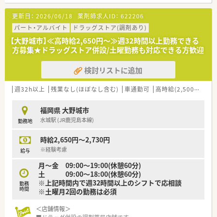
JR鹿児島本線の水城駅からもアクセスが可能です。
■応需科目は整形外科と心療内科が中心となっており、処方箋の
更新日：
2026/06/18
薬剤師求人ID：
622206
受付枚数は1日あたり80枚から100枚ほどです。
パート・アルバイト
ドラッグストア(調剤あり)
【法人特徴について】
【大野城市】≪高時給2,650円～≫週32時間以上勤務できる
■福岡県内を中心に33店舗の調剤薬局を運営しており、クリニ
方募集★ドラッグストア併設/土曜勤務も対応できる方歓迎
ックの開業支援から関わることで成長を続けています。
■すべての店舗にローカウンターを配置することで、患者様がリ
検討リストに追加
ラックスして質問しやすい環境作りに努めています。
■会社からの指名ではなく自主性を重んじる社風があり、社員が
やりたいことに挑戦できる環境を大切にしています
週32h以上
残業なし(ほぼなし含む)
車通勤可
高時給(2,500円以上)
■店舗の勤務者数は薬剤師が常時4名から5名体制となってお
り、事務スタッフも2名が在籍して業務を行います。
福岡県 大野城市
水城駅 (JR鹿児島本線)
勤務地
【こんな方にオススメ】
■患者様と同じ目線でじっくりと向き合い、対話を重視した丁寧
時給2,650円～2,730円
な服薬指導を実践したい方に最適な環境が整っています。
■会社からのノルマがなく、外来処方箋への対応がメインのた
※経験考慮
給与
め、数字を意識せず目の前の患者様に集中したい方に最適です。
月～金 09:00～19:00(休憩60分)
■若いうちから自主性を発揮し、管理薬剤師への挑戦や将来的な
土 09:00～18:00(休憩60分)
独立など、高い目標に向かって挑戦したい方にオススメです。
※上記時間内で週32時間以上のシフトで応相談
勤務
時間
※土曜月2回の勤務は必須
＜店舗情報＞