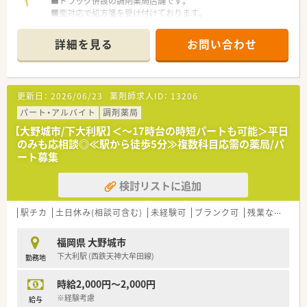
■ドラッグ併設の調剤薬局店舗です。
■面対応で処方箋を受け付けております。
■薬剤師は3名体制と手厚い配置となっておりますが、調剤薬局
業務以外に第一類薬品のご説明など接客業務も場合によっては
詳細を見る
お問い合わせ
ございます。
＜こんな企業です＞
■大手ドラッグストアが新規出店する企業です。
更新日：
2026/06/23
薬剤師求人ID：
13206
■2030年までに200店舗を出店し、売上高で1800億円を目指す
予定です。
パート・アルバイト
調剤薬局
■全店、新規出店なので薬局の立ち上げを経験する事が可能で
【大野城市/下大利駅】＜～17時台の時短パートも可能＞平日
す。
のみも応相談◎≪駅から徒歩5分≫複数科目応需の薬局/パ
■店舗数の増加に応じてポジションも増加するので昇格の機会
ート募集
が多い企業です。
■ゼロから人間関係を構築していくので人間関係での悩みが少
検討リストに追加
ない環境です。
■調剤、OTC業務のどちらにも関わる事ができる職場です。
駅チカ
土日休み(相談可含む)
未経験可
ブランク可
残業なし(ほぼなし含む)
<こんな方にオススメ>
■接客業務など対人業務にも興味がある方！
福岡県 大野城市
■幅広い処方内容を経験したい方！
下大利駅 (西鉄天神大牟田線)
勤務地
時給2,000円～2,000円
※経験考慮
給与