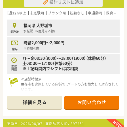
検討リストに追加
週32h以上
未経験可
ブランク可
転勤なし
車通勤可
教育制度あり
福岡県 大野城市
水城駅 (JR鹿児島本線)
勤務地
時給2,000円～2,000円
※経験考慮
給与
月～金08:30（9:00）～18:00（19:00）（休憩60分）
土08：30～17：00（休憩60分）
勤務
※上記時間内でシフトは応相談
時間
≪店舗特徴≫
■在宅も実施している店舗で、パートの方も協力して対応されて
います。
■こちらの店舗はカフェ併設です。
地域の皆様と関われる店舗作りをしています。
詳細を見る
お問い合わせ
■シフトは相談OKです。ラストまで入れる方大歓迎！
≪こんな薬局です≫
■福岡県内に7店舗展開の調剤薬局です。
更新日：
2026/08/07
薬剤師求人ID：
397251
■新規オープン予定も有り、成長企業です。