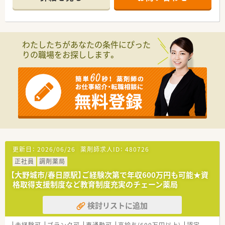
枚から70枚となっており、現在は薬剤師2名体制で運営されてい
ます。
■常勤薬剤師1名と派遣薬剤師1名に加えて、管理栄養士1名と事
務スタッフ1名が在籍しており、多職種で連携しながら業務に励
んでいます。
わたしたちがあなたの条件にぴった
りの職場をお探しします。
【募集背景と求める人物像について】
■今回は欠員補充に伴う急募案件となっており、地域密着の医療
に貢献しながら周囲と協力して柔軟に対応できる方を募集して
います。
■調剤の実務経験がある方はもちろん歓迎されますが、未経験や
ブランクのある方でも自己研鑽に励む意欲があれば積極的に採
用します。
■人柄を重視した選考を行っているため、患者様に寄り添った丁
寧な対応ができ、チームワークを重んじていただける方を求めて
います。
更新日：
2026/06/26
薬剤師求人ID：
480726
【法人特徴について】
正社員
調剤薬局
■創業100年を超える老舗企業として、佐賀県を中心に九州から
関東まで調剤薬局やドラッグストアなど80店舗以上を展開して
【大野城市/春日原駅】ご経験次第で年収600万円も可能★資
います。
格取得支援制度など教育制度充実のチェーン薬局
■「薬のいらないくらしを提案する」という独自コンセプトを掲
げ、病気にならないための健康サポートや福祉事業にも注力して
検討リストに追加
います。
■現場の声を大切にする社風があり、定期的な社内アンケートを