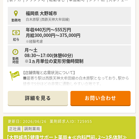
が非常に良好なのが特徴です。
しており、症例集めなどは可能です。
■将来の独立を支援するフランチャイズ制度が整備されており、
■自社開発の150コンテンツある動画は自宅でも視聴可能なよ
福岡県 大野城市
多数の独立実績がございます。
うに1社員1IDが付与されています。
白木原駅 (西鉄天神大牟田線)
勤務地
■e‐learningは会社負担で受ける事ができ、認定薬剤師資格の
取得も可能です。
年収440万円～555万円
月給300,000円～375,000円
給与
※経験考慮
月～土
08:30～17:00(休憩60分)
勤務
※1ヵ月単位の変形労働時間制
時間
【店舗情報と応需状況について】
■最寄り駅は西鉄天神大牟田線の白木原駅となっており、駅から
徒歩で5分ほどの非常に通勤しやすい立地です。
■応需科目は内科や脳神経内科など多岐にわたり、外来は100％
院外処方のため入院調剤がメインの環境です。
詳細を見る
お問い合わせ
■常勤薬剤師が1名、パート薬剤師が2名、調剤助手となる事務員
が1名在籍しています。
【法人特徴について】
更新日：
2026/06/26
薬剤師求人ID：
725955
■こちらの法人は総病床数103床の一般病床と療養病床を併せ
持つ、慢性期を中心としたケアミックス病院です。
正社員
調剤薬局
■2014年には建物の新築リニューアルを行っており、清潔感溢
【大野城市】健康サポート薬局★≪内科門前、2～3名体制≫