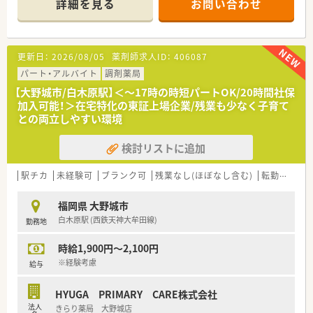
詳細を見る
お問い合わせ
場になっています。
■併設のカフェがある店舗では管理栄養士が常駐し、献立を地域
の方に教えるなどの活動をされています。
■健康食品や自然志向商品なども豊富で、利用される方も多いで
更新日：
2026/08/05
薬剤師求人ID：
406087
す。
■平均年齢34歳の明るく活気のある職場です。
パート・アルバイト
調剤薬局
■休憩時間などにスタッフもカフェを利用できるので、休憩時間
【大野城市/白木原駅】＜～17時の時短パートOK/20時間社保
も充実した時間が過ごせます。
加入可能！＞在宅特化の東証上場企業/残業も少なく子育て
■店舗展開に伴い、社員教育の実施(専門的及び社会人としての
との両立しやすい環境
研修)や地域貢献への取り組みも更に注力します。
■定年は65歳と、継続雇用に対する意識も高い企業です。65歳
検討リストに追加
を超えても相談しながら無理なく就業しやすいです。
■女性も安心して在宅業務に取り組めるように、患者様もしっか
りと選ばれて社員の安全を担保されています。
駅チカ
未経験可
ブランク可
残業なし(ほぼなし含む)
転勤なし
■年間の公休日を定めた完全週休二日制を全店で実施しており
ます。
福岡県 大野城市
白木原駅 (西鉄天神大牟田線)
勤務地
時給1,900円～2,100円
※経験考慮
給与
HYUGA PRIMARY CARE株式会社
法人
きらり薬局 大野城店