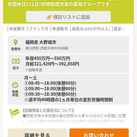
れる綺麗な環境の中で医療を提供しています。
年間休日111日！研修制度充実の薬局グループです
■診療は内科系全般を幅広く診ており、地域に根差した安心の医
療サービスを届けることを大切にしている法人です。
検討リストに追加
【こんな取り組みをしています】
■全自動分包機などの機器を積極的に導入することにより、調剤
未経験可
ブランク可
車通勤可
高給与(600万円以上)
認定薬剤師取得支援あり
業務を効率化して残業時間を削減しています。
■定期的な勉強会を開催しており、日々の業務を行いながら新し
福岡県 大野城市
い医療知識や最新の医薬品情報を学べる環境です。
春日原駅 (西鉄天神大牟田線)
勤務地
■患者様が安心して療養生活を送れるように、他職種や他部署の
スタッフと情報共有を行う連携体制を整えています。
年収450万円～550万円
月給321,429円～392,858円
給与
※経験考慮
月～土
①08:45～18:00(休憩60分)
②09:00～18:00(休憩60分)
勤務
③09:30～18:30(休憩60分)
時間
※週平均40時間の1ヵ月単位の変形労働時間制
【店舗情報と応需状況について】
■西鉄天神大牟田線の春日原駅から車で10分ほどの距離に位置
し、主に宇都宮内科医院からの処方箋を9割程度の割合で応需し
ています。
■応需科目は内科と呼吸器科が中心で、処方箋枚数は1日平均60
詳細を見る
お問い合わせ