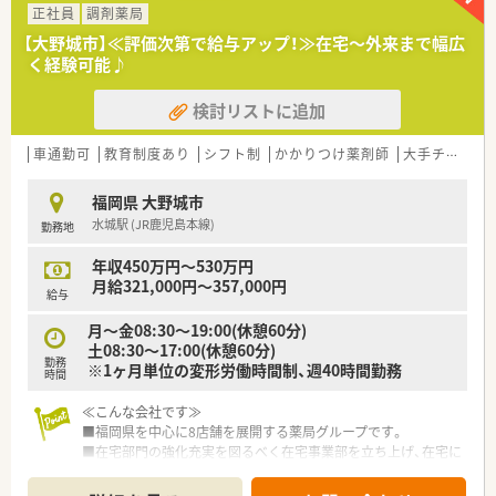
■全店舗で在宅業務にも積極的に取り組んでいます。
正社員
調剤薬局
■仕事への取組みの姿勢などを考慮し、賞与・昇給など評価頂け
【大野城市】≪評価次第で給与アップ！≫在宅～外来まで幅広
る会社です。
く経験可能♪
検討リストに追加
車通勤可
教育制度あり
シフト制
かかりつけ薬剤師
大手チェーン以外
福岡県 大野城市
水城駅 (JR鹿児島本線)
勤務地
年収450万円～530万円
月給321,000円～357,000円
給与
月～金08:30～19:00(休憩60分)
土08:30～17:00(休憩60分)
勤務
※1ヶ月単位の変形労働時間制、週40時間勤務
時間
≪こんな会社です≫
■福岡県を中心に8店舗を展開する薬局グループです。
■在宅部門の強化充実を図るべく在宅事業部を立ち上げ、在宅に
対し全方位で対応できる体制を構築しております。
■子供図書館も併設している店舗もあり、学校帰りに子供の遊び