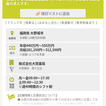
【募集背景と求める人物像について】
員の求人です。
■ 店舗網の拡大と将来の管理薬剤師候補の確保を目指して新し
い正社員メンバーの増員募集を行っています。
検討リストに追加
■ 病院や調剤薬局での実務経験をお持ちの方でかかりつけ薬剤
師業務や在宅対応に意欲的な方を歓迎します。
■ 車通勤が可能な方やレセプト入力等の事務作業に苦手意識を
ブランク可
残業なし(ほぼなし含む)
車通勤可
教育制度あり
シフ
持たずに前向きに取り組める方に最適です。
福岡県 大野城市
【法人特徴について】
水城駅 (JR鹿児島本線)
勤務地
■小売業大手グループと大手薬局チェーンが共同出資して設立
した九州エリアで急成長中の注目企業です。
年収440万円～550万円
■ 生鮮スーパーとドラッグストアを融合した新規店舗を福岡県
月給281,250円～312,500円
や熊本県を中心に順次オープンさせています。
給与
※経験・エリアを考慮
■ ゼロから人間関係を構築できるオープニング環境が多く風通
しの良い職場づくりを実現しています。
株式会社大賀薬局
法人
大賀薬局 南ケ丘店
名
月～金09:00～17:30
土09:00～12:30
勤務
※週40時間のシフト制
時間
【店舗情報と応需状況について】
■JR鹿児島本線の水城駅から車で10分ほどの場所に位置してお
り、近隣の耳鼻咽喉科クリニックから処方箋を応需しています。