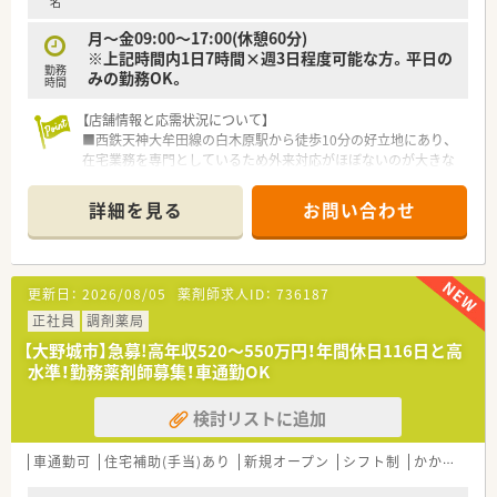
名
月～金09:00～17:00(休憩60分)
※上記時間内1日7時間×週3日程度可能な方。平日の
勤務
みの勤務OK。
時間
【店舗情報と応需状況について】
■西鉄天神大牟田線の白木原駅から徒歩10分の好立地にあり、
在宅業務を専門としているため外来対応がほぼないのが大きな
特徴です。
■処方箋は13施設・約400名分を応需しており、薬剤師は正社員2
詳細を見る
お問い合わせ
名とパート3名、事務も8名在籍する非常に活気ある大型店舗で
す。
■施設調剤がメインの環境ですが、近隣の春日エリアを中心に平
均移動時間15分前後の範囲で計画的な訪問業務を行っておりま
更新日：
2026/08/05
薬剤師求人ID：
736187
す。
正社員
調剤薬局
【法人特徴について】
【大野城市】急募!高年収520～550万円！年間休日116日と高
■2021年に東証グロース市場へ上場を果たしており、福岡県内
水準！勤務薬剤師募集！車通勤OK
を拠点に全国63店舗を展開する安定した経営基盤を持つ法人で
す。
検討リストに追加
■超高齢化社会において必須となる在宅医療に特化し、自社開発
の専用システムを導入することで現場の業務負荷軽減を実現し
ています。
車通勤可
住宅補助(手当)あり
新規オープン
シフト制
かかりつけ薬剤師
■「24時間365日、自宅で安心して過ごせる社会」を目指し、オン