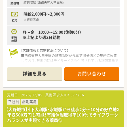
雑餉隈駅 (西鉄天神大牟田線)
勤務地
■イオン九州とウエルシアホールディングスが共同出資して設
立した、九州エリアで展開を進める成長企業です。
時給2,000円～2,300円
■生鮮スーパーとドラッグストアを融合させた新業態の店舗を、
福岡県内から九州全域へ順次拡大する計画です。
※経験考慮
給与
■全店が新規出店となるため、既存の人間関係に悩むことなく全
員がフラットな状態から立ち上げに携われます。
月～金 10:00～15:00（休憩0分）
※上記より週2日勤務
勤務
時間
【店舗情報と応需状況について】
■西鉄天神大牟田線の雑餉隈駅から車で15分ほどの場所に位置
しており、敷地内にはデイサービスも併設されている調剤薬局で
す。
■外来は1日20枚から30枚程度で内科がメインですが、施設在宅
詳細を見る
お問い合わせ
や個人宅の応需があり地域の拠点となっています。
■人員体制は薬剤師が常勤2名とパート1名に加え、事務員が2名
在籍しており、常時薬剤師2名以上の手厚い配置で安心です。
更新日：
2026/07/05
薬剤師求人ID：
577206
【法人特徴について】
■福岡市近郊において3店舗の調剤薬局を安定経営している個人
正社員
調剤薬局
法人であり、地域に密着した温かい医療サービスを提供していま
【大野城市】《下大利駅・水城駅から徒歩2分～10分の好立地》
す。
年収500万円も可能！有給休暇取得率100％でライフワーク
■薬剤師資格を持つ社長自らが現場のサポートに入っており、経
バランスが実現できる薬局◎
営陣と現場の距離が近く、意見が通りやすい風通しの良さが魅力
です。