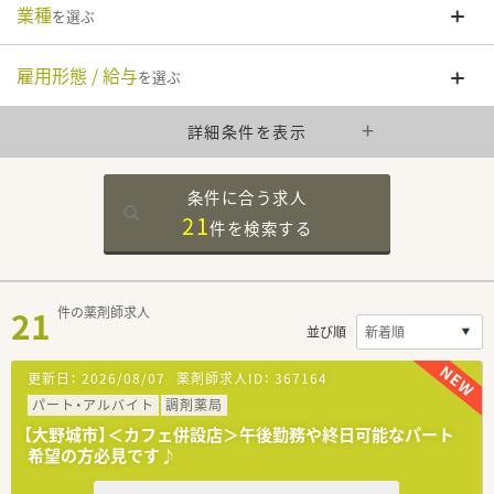
業種
を選ぶ
雇用形態 / 給与
を選ぶ
詳細条件を表示
条件に合う求人
21
件を
検索する
21
件の薬剤師求人
並び順
更新日：
2026/08/07
薬剤師求人ID：
367164
パート・アルバイト
調剤薬局
【大野城市】＜カフェ併設店＞午後勤務や終日可能なパート
希望の方必見です♪