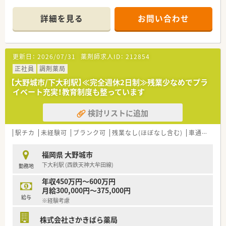
■耳鼻科メインの処方内容となっており、1日の処方箋枚数は約
35枚程度と、一人ひとりの患者様に丁寧に向き合える環境です。
詳細を見る
お問い合わせ
■正社員の薬剤師1名と事務スタッフ1名が在籍しており、少人
数ながらも効率的でアットホームな運営を行っている店舗で
す。
更新日：
2026/07/31
薬剤師求人ID：
212854
【募集背景と求める人物像について】
■今後の在宅業務の拡充や体制強化を見据えた増員募集であり、
正社員
調剤薬局
耳鼻科応需の経験がある方はもちろん、未経験の方も大歓迎で
【大野城市/下大利駅】≪完全週休2日制≫残業少なめでプラ
す。
イベート充実！教育制度も整っています
■フォローアップやトレーシングレポートの作成といった、質の
高い対人業務に対して前向きに取り組める薬剤師を急募してい
検討リストに追加
ます。
■地域に根ざした「かかりつけ」として、患者様とのコミュニケ
ーションを大切にし、主体的に行動できる方が非常に向いていま
駅チカ
未経験可
ブランク可
残業なし(ほぼなし含む)
車通勤可
す。
福岡県 大野城市
【法人特徴について】
下大利駅 (西鉄天神大牟田線)
勤務地
■福岡県を中心に116店舗を展開する九州最大手の法人であり、
安定した経営基盤のもとで多様なキャリアを築くことが可能で
年収450万円～600万円
す。
月給300,000円～375,000円
■全社員が残業ゼロで勤務することを目指しており、長時間労働
給与
※経験考慮
が常態化しがちな医療業界において先進的な取り組みをしてい
ます。
株式会社さかきばら薬局
■産休・育休の取得率は100％を誇り、常時多くの社員が制度を