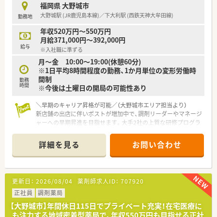
ライン服薬指導や地域連携薬局の認定など最先端の医療を提供
福岡県 大野城市
します。
大野城駅 (JR鹿児島本線)／下大利駅 (西鉄天神大牟田線)
勤務地
【職場環境と雰囲気】
年収520万円～550万円
■2階建ての建物の2階部分に店舗があり広々とした清潔感のあ
月給371,000円～392,000円
る空間で、周辺にはコンビニや飲食店も多く休憩時間も充実しま
給与
※入社職に準ずる
す。
月～金 10:00～19:00(休憩60分)
■管理薬剤師は30代から40代のベテランが務めており、10年以
※1日平均8時間程度の勤務、1か月単位の変形労働時
上在籍するスタッフもいるため相談しやすい安定した職場環境
間制
です。
勤務
時間
※今後は土曜日の開局の可能性あり
■事務スタッフの人数も多く、ピッキングやセット業務などのサ
ポート体制がしっかりしているため薬剤師は本来の業務に集中
＼早期のキャリア昇格が可能／（大野城市エリア担当より）
できます。
新店舗の出店に伴いポストが増加中で、調剤リーダーやマネージ
ャーへの早期昇進を目指せます。大手2社の上質な研修プログラ
ムも魅力です。
詳細を見る
お問い合わせ
【店舗情報と応需状況について】
■ JR鹿児島本線の大野城駅から徒歩7分ほどの利便性に優れた
立地に位置しており通勤が非常にスムーズです。
■ 応需科目は面対応となっており幅広い疾患や処方せんに触れ
更新日：
2026/08/04
薬剤師求人ID：
707920
ながら専門スキルをしっかりと磨ける環境です。
■ 複数名体制での勤務を基本としており調剤から服薬指導まで
正社員
調剤薬局
落ち着いて業務に取り組むことができます。
【大野城市】年間休日115日でプライベート充実！在宅医療に
も注力する地域密着型薬局で、年収550万円も目指せる正社