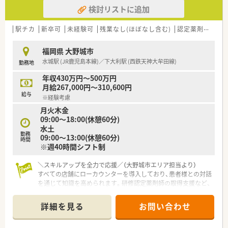
検討リストに追加
■社員の定着率が非常に高いことが自慢で、中には20年近く勤
務を続けている方もいるほど、腰を据えて働ける良好な環境で
す。
駅チカ
新卒可
未経験可
残業なし(ほぼなし含む)
認定薬剤師取得支援あり
【募集背景と求める人物像について】
福岡県 大野城市
■現在就業中のパート薬剤師が勤務日数を減らすことになった
水城駅 (JR鹿児島本線)／下大利駅 (西鉄天神大牟田線)
勤務地
ための欠員補充であり、特に月曜や水曜に入れる方を急募してい
ます。
年収430万円～500万円
■社長が人柄を重視した採用を行っているため、周囲と協力しな
月給267,000円～310,600円
がらアットホームな雰囲気で働ける方を積極的に募集しており
給与
※経験考慮
ます。
月火木金
■外来だけでなく在宅業務に対しても前向きに取り組める方や、
09:00～18:00(休憩60分)
患者様とのコミュニケーションを大切にできる方を求めていま
水土
す。
勤務
09:00～13:00(休憩60分)
時間
※週40時間シフト制
＼スキルアップを全力で応援／（大野城市エリア担当より）
すべての店舗にローカウンターを導入しており、患者様との対話
を通じて知識を高められます。研修認定薬剤師の取得支援など、
成長を後押しする制度も豊富ですよ。
詳細を見る
お問い合わせ
【店舗情報と応需状況について】
■最寄り駅である西鉄天神大牟田線の下大利駅から徒歩で2分、