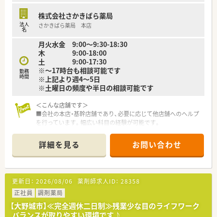
株式会社さかきばら薬局
法人
さかきばら薬局 本店
名
月火水金 9:00～9:30-18:30
木 9:00-18:00
土 9:00-17:30
※～17時台も相談可能です
勤務
時間
※上記より週4～5日
※土曜日の頻度や半日の相談可能です
＜こんな店舗です＞
■会社の本店・基幹店舗であり、必要に応じて他店舗へのヘルプ
を行っています。幅広い科目の経験が可能です。
■管理薬剤師は30代前半男性薬剤師です。（2022年時点）
■外来だけでなく、個人在宅も行っています。
詳細を見る
お問い合わせ
■投薬口は仕切りが設置され、じっくり話せるよう患者様も椅子
に座ってお話が出来る環境です。
■徒歩圏内にスーパー、コンビニもあり便利な環境です。
更新日：
2026/08/06
薬剤師求人ID：
28358
＜こんな薬局です＞
■福岡県大野城市近郊に6店舗以上展開しております。
正社員
調剤薬局
■昭和61年に開業して以来35年以上の地域に根付いた薬局グル
【大野城市】≪完全週休二日制≫残業少な目のライフワーク
ープです。
バランスが取りやすい環境です♪