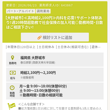
<店舗情報>
更新日：
2026/06/23
薬剤師求人ID：
643867
■コアタイムは10:00～16:00ですが休憩は交代でしっかり取れ
ます。
パート・アルバイト
調剤薬局
■事務の方も補助に回るため業務負担は少ないです。
【大野城市】≪高時給2,100円≫内科を応需！サポート体制あ
■木、金に個人在宅がございます。
り！週20時間超勤務で社会保険の加入可能◎勤務時間・日数
はご相談下さい！
検討リストに追加
年間休日120日以上
土日祝休み
土日休み(相談可含む)
週休2.5日以上
福岡県 大野城市
春日原駅 (西鉄天神大牟田線)
勤務地
時給2,100円～2,100円
※経験者例
給与
月～金 9:00～18:00(休憩60分)
土 9:00～13:00(休憩00分)
勤務
※勤務時間・日数の相談可能
時間
＜こんな店舗です＞
■処方箋枚数1日35枚に対して在籍する薬剤師も3名と厚めの人