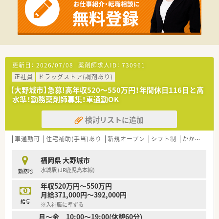
を導入しました。
【こんな方にオススメ】
■残業が少なく休みの取りやすい環境でプライベートを大切に
したい方です。
■病院での勤務経験があり調剤や指導業務のスキルを更に磨き
たい方です。
■新しい設備の整った環境や新病院の立ち上げに関わることに
更新日：
2026/07/08
薬剤師求人ID：
730961
興味がある方です。
正社員
ドラッグストア(調剤あり)
【大野城市】急募!高年収520～550万円！年間休日116日と高
水準！勤務薬剤師募集！車通勤OK
検討リストに追加
車通勤可
住宅補助(手当)あり
新規オープン
シフト制
かかりつけ薬剤師
福岡県 大野城市
水城駅 (JR鹿児島本線)
勤務地
年収520万円～550万円
月給371,000円～392,000円
給与
※入社職に準ずる
月～金 10:00～19:00(休憩60分)