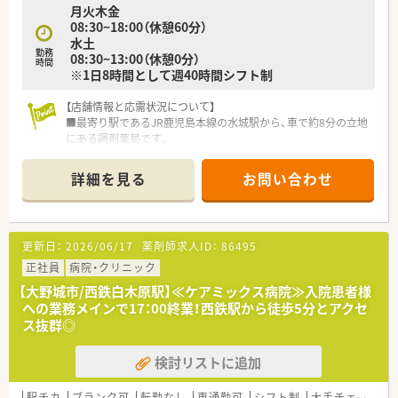
月火木金
と考えており、社員のワークライフバランスを真剣に考え従業員
08:30~18:00（休憩60分）
が働きやすい環境作りに取り組んでいます。
水土
■出産・育児休暇の取得率が高く、常時30～40名が育児に専念し
勤務
08:30~13:00（休憩0分）
ており復帰率が非常に高いです。（2022年6月時点）
時間
※1日8時間として週40時間シフト制
■正社員の就業時間は、週40時間の月単位の変形労働時間制。長
時間になりがちな医療業界で「全社員残業ゼロ（繁忙期除く）」を
【店舗情報と応需状況について】
目指しております。
■最寄り駅であるJR鹿児島本線の水城駅から、車で約8分の立地
■九州ではめずらしい完全週休2日制の薬局で年間休日115日ご
にある調剤薬局です。
ざいます。プライベートの充実が仕事の質につながるという観
■主な応需科目は脳神経外科と耳鼻科で、1日あたり平均60枚の
点で、「従業員満足がお客様満足につながる」という理念の根幹
処方箋に対応しています。
であり、長年従業員から愛される秘訣です。
詳細を見る
お問い合わせ
■薬剤師は常勤2名とパート1名の合計3名体制で、協力しながら
ハートクロス休暇(長期有給消化制度)や育休・産休取得率が高
業務を進めています。
く、長く働くことが出来る職場環境です。
【募集背景と求める人物像について】
＜充実の研修制度＞
更新日：
2026/06/17
薬剤師求人ID：
86495
■今回の募集は欠員補充が目的であり、即戦力としてご活躍いた
■必須研修やアドバンス研修、マネジメント研修などご自身の
だける方を求めています。
正社員
病院・クリニック
レベルに応じた研修の受講が可能です。在宅やセルフメディケ
■かかりつけ業務の経験は不問で、新しい業務にも前向きに取り
ーション、漢方やがん専門薬剤師など、様々なキャリア構築に向
【大野城市/西鉄白木原駅】≪ケアミックス病院≫入院患者様
組める方を歓迎いたします。
けた研修内容を取り揃えています。
への業務メインで17：00終業！西鉄駅から徒歩5分とアクセ
■これまでのご経験を尊重しており、病院薬剤師の経験のみの方
■実務経験が無い方やブランクがある方も安心できる教育プロ
ス抜群◎
でもご応募いただけます。
グラムがあるので安心してスキルアップ出来ます。
【法人特徴について】
■社員教育に関しては、基本研修から興味ある分野を学べるテー
検討リストに追加
■福岡市内を中心に県内限定のドミナント戦略で61店舗を展開
マ別研修があり、その他年次や役職に合わせた研修が充実してい
し、地域医療に貢献しています。
ます。
■医師の開業支援から参画するため、処方元医療機関との関係性
■がん専門薬剤師は、九州がんセンターと九州大学病院と提携を
駅チカ
ブランク可
転勤なし
車通勤可
シフト制
大手チェーン以外