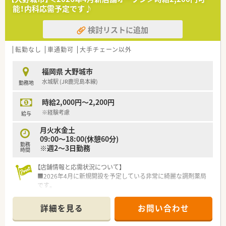
す。
能！内科応需予定です♪
■薬剤師資格を持つ社長自らが現場のサポートに入っており、経
営陣と現場の距離が近く、意見が通りやすい風通しの良さが魅力
検討リストに追加
です。
■社員の定着率が非常に高いことが自慢で、中には20年近く勤
務を続けている方もいるほど、腰を据えて働ける良好な環境で
転勤なし
車通勤可
大手チェーン以外
す。
福岡県 大野城市
【募集背景と求める人物像について】
水城駅 (JR鹿児島本線)
勤務地
■現在就業中のパート薬剤師が勤務日数を減らすことになった
ための欠員補充であり、特に月曜や水曜に入れる方を急募してい
時給2,000円～2,200円
ます。
■社長が人柄を重視した採用を行っているため、周囲と協力しな
※経験考慮
給与
がらアットホームな雰囲気で働ける方を積極的に募集しており
月火水金土
ます。
09:00～18:00(休憩60分)
■外来だけでなく在宅業務に対しても前向きに取り組める方や、
勤務
※週2～3日勤務
患者様とのコミュニケーションを大切にできる方を求めていま
時間
す。
【店舗情報と応需状況について】
■2026年4月に新規開設を予定している非常に綺麗な調剤薬局
です。
■主な応需科目は内科と胃腸科を予定しており、新規オープンに
つき1日あたりの処方箋枚数は現在のところ未定となっておりま
詳細を見る
お問い合わせ
す。
■勤務体制は薬剤師1名と事務スタッフの構成を予定しており、