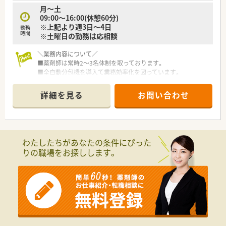
取得も可能です。
■社長も薬剤師で現場に出られております。
月～土
■事務の方もしっかり教育されているため調剤補助など業務負
09:00～16:00(休憩60分)
担を減らす工夫をされております。
※上記より週3日～4日
勤務
時間
※土曜日の勤務は応相談
＼業務内容について／
■薬剤師は常時2～3名体制を取っております。
■全自動分包機を導入て業務効率化を図っています。
■外来は院外なので入院調剤がメインになります。
■混注業務、病棟業務は行っておりません。
詳細を見る
お問い合わせ
■薬局内はスペースもしっかりあるので落ち着いて働ける環境
が整っています。
＼こんな病院です／
■病床数約100床のケアミックスです。
わたしたちがあなたの条件にぴった
■内科系全般を診ており、よりスキルアップも可能です。
りの職場をお探しします。
■西鉄白木原駅から徒歩約5分の立地です。通勤にも便利な場所
です。