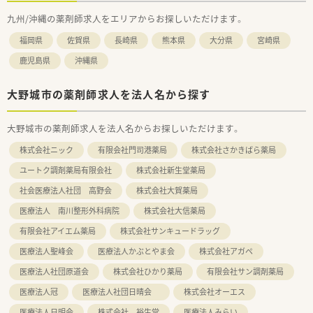
九州/沖縄の薬剤師求人をエリアからお探しいただけます。
福岡県
佐賀県
長崎県
熊本県
大分県
宮崎県
鹿児島県
沖縄県
大野城市の薬剤師求人を法人名から探す
大野城市の薬剤師求人を法人名からお探しいただけます。
株式会社ニック
有限会社門司港薬局
株式会社さかきばら薬局
ユートク調剤薬局有限会社
株式会社新生堂薬局
社会医療法人社団 高野会
株式会社大賀薬局
医療法人 南川整形外科病院
株式会社大信薬局
有限会社アイエム薬局
株式会社サンキュードラッグ
医療法人聖峰会
医療法人かぶとやま会
株式会社アガペ
医療法人社団原道会
株式会社ひかり薬局
有限会社サン調剤薬局
医療法人冠
医療法人社団日晴会
株式会社オーエス
医療法人日明会
株式会社 裕生堂
医療法人みらい