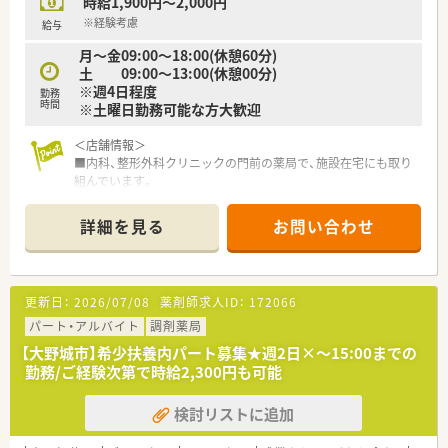
時給1,900円～2,000円
■2階建ての建物の2階部分に店舗があり広々とした清潔感のあ
る空間で、周辺にはコンビニや飲食店も多く休憩時間も充実しま
※経験考慮
給与
す。
月～金09:00～18:00(休憩60分)
■管理薬剤師は30代から40代のベテランが務めており、10年以
土 09:00～13:00(休憩00分)
上在籍するスタッフもいるため相談しやすい安定した職場環境
※週4日程度
勤務
です。
時間
※土曜日勤務可能な方大歓迎
■事務スタッフの人数も多く、ピッキングやセット業務などのサ
ポート体制がしっかりしているため薬剤師は本来の業務に集中
＜店舗情報＞
できます。
■内科、整形外科クリニックの門前の薬局で、施設在宅にも取り
組んでいます。
■店内には会社オリジナルのドリンクや健康食品、靴や杖などの
介護用品もあります。
詳細を見る
お問い合わせ
＜こんな薬局です＞
■福岡県春日市に本社を構え、福岡県内を中心に25店舗以上展
開しております。調剤薬局だけでなく、福祉施設などもグループ
更新日：
2026/07/08
薬剤師求人ID：
172066
内にあり、多角経営を行っております。
■処方箋枚数の多い店舗が多く、各店舗とも経営が安定しており
パート・アルバイト
調剤薬局
ます。
【大野城市】希少扶養内パート募集★週2日×～15:00までの
■在宅業務も積極的に取り組んでおり、TPN/IVH（中心静脈栄養
勤務/ご経験次第で時給2,300円も可能
法）製剤調製のためのクリーンルーム（無菌室）を設置している店
舗もあります。
検討リストに追加
■気軽に来店しやすい薬局作りを目指しており、調剤薬局とカフ
ェが併設している店舗が現在3店舗あります