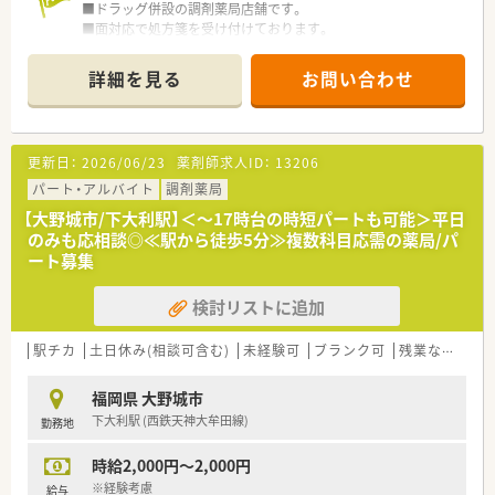
■ドラッグ併設の調剤薬局店舗です。
■面対応で処方箋を受け付けております。
■薬剤師は3名体制と手厚い配置となっておりますが、調剤薬局
業務以外に第一類薬品のご説明など接客業務も場合によっては
詳細を見る
お問い合わせ
ございます。
＜こんな企業です＞
■大手ドラッグストアが新規出店する企業です。
更新日：
2026/06/23
薬剤師求人ID：
13206
■2030年までに200店舗を出店し、売上高で1800億円を目指す
予定です。
パート・アルバイト
調剤薬局
■全店、新規出店なので薬局の立ち上げを経験する事が可能で
【大野城市/下大利駅】＜～17時台の時短パートも可能＞平日
す。
のみも応相談◎≪駅から徒歩5分≫複数科目応需の薬局/パ
■店舗数の増加に応じてポジションも増加するので昇格の機会
ート募集
が多い企業です。
■ゼロから人間関係を構築していくので人間関係での悩みが少
検討リストに追加
ない環境です。
■調剤、OTC業務のどちらにも関わる事ができる職場です。
駅チカ
土日休み(相談可含む)
未経験可
ブランク可
残業なし(ほぼなし含む)
<こんな方にオススメ>
■接客業務など対人業務にも興味がある方！
福岡県 大野城市
■幅広い処方内容を経験したい方！
下大利駅 (西鉄天神大牟田線)
勤務地
時給2,000円～2,000円
※経験考慮
給与