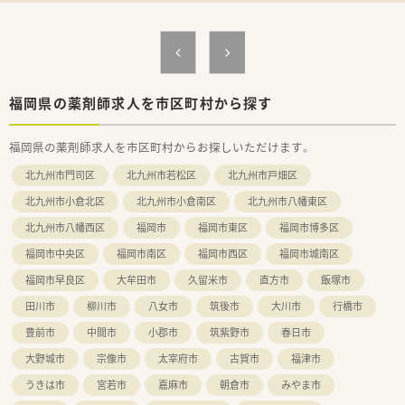
福岡県の薬剤師求人を市区町村から探す
福岡県の薬剤師求人を市区町村からお探しいただけます。
北九州市門司区
北九州市若松区
北九州市戸畑区
北九州市小倉北区
北九州市小倉南区
北九州市八幡東区
北九州市八幡西区
福岡市
福岡市東区
福岡市博多区
福岡市中央区
福岡市南区
福岡市西区
福岡市城南区
福岡市早良区
大牟田市
久留米市
直方市
飯塚市
田川市
柳川市
八女市
筑後市
大川市
行橋市
豊前市
中間市
小郡市
筑紫野市
春日市
大野城市
宗像市
太宰府市
古賀市
福津市
うきは市
宮若市
嘉麻市
朝倉市
みやま市