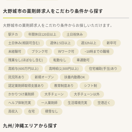
大野城市の薬剤師求人をこだわり条件から探す
大野城市の薬剤師求人をこだわり条件からお探しいただけます。
駅チカ
年間休日120日以上
土日祝休み
土日休み(相談可含む)
週休2.5日以上
週32h以上
新卒可
未経験可
ブランク可
Ｗワーク可
~18時までの職場
残業なし(ほぼなし含む)
転勤なし
車通勤可
高給与(600万円以上)
高時給(2,500円以上)
住宅補助(手当)あり
託児所あり
新規オープン
扶養内勤務OK
認定薬剤師取得支援あり
教育制度あり
シフト制
かかりつけ薬剤師
大手チェーン
大手チェーン以外
ヘルプ体制充実
一人薬剤師
生活環境充実
空港近く
高収入
在宅
積雪なし
九州/沖縄エリアから探す