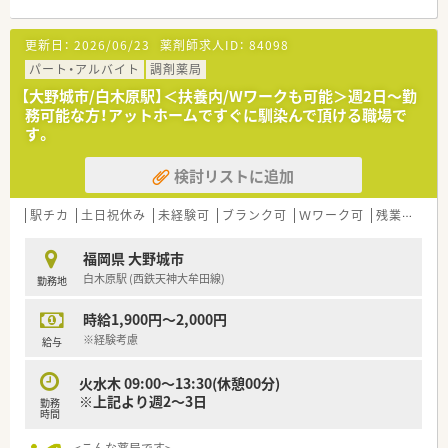
すい職場です。
■お時給2,100円と、エリアでは高時給の求人です。
更新日：
2026/06/23
薬剤師求人ID：
84098
■お車通勤も可能です。
■近隣にも店舗がございますため、ヘルプ体制も整っています。
パート・アルバイト
調剤薬局
【大野城市/白木原駅】＜扶養内/Wワークも可能＞週2日～勤
＜こんな薬局です＞
務可能な方！アットホームですぐに馴染んで頂ける職場で
■福岡県を中心に100店舗以上展開しています。
す。
■病院門前から医療モール型、マンツーマン型まで幅広い形態の
店舗があり、薬剤師として幅広く経験を積む事が可能です。全店
検討リストに追加
舗でOTCの取り扱いがあるため、調剤だけではなくOTCも経験で
きる環境です。
■処方箋枚数に対して20枚/人程度の人数体制を維持しておりま
駅チカ
土日祝休み
未経験可
ブランク可
Ｗワーク可
残業なし(ほぼなし含む)
す。
■服薬履歴を全店オンライン共有し、自宅近く以外でも飲み合わ
福岡県 大野城市
せ・重複チェックができる体制を整えています。
白木原駅 (西鉄天神大牟田線)
勤務地
■会社の収益が高ければ、社員の皆さんに給与として還元をして
おり、頑張りに応じて評価頂ける会社です。
時給1,900円～2,000円
＜ワークライフバランスの推進＞
※経験考慮
給与
■お客様の満足度をあげるには社員の満足度を上げるしかない
と考えており、社員のワークライフバランスを真剣に考え従業員
火水木 09:00～13:30(休憩00分)
が働きやすい環境作りに取り組んでいます。
※上記より週2～3日
勤務
■出産・育児休暇の取得率が高く、常時30～40名が育児に専念し
時間
ており復帰率が非常に高いです。（2022年6月時点）
■正社員の就業時間は、週40時間の月単位の変形労働時間制。長