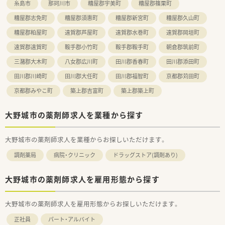
糸島市
那珂川市
糟屋郡宇美町
糟屋郡篠栗町
糟屋郡志免町
糟屋郡須惠町
糟屋郡新宮町
糟屋郡久山町
糟屋郡粕屋町
遠賀郡芦屋町
遠賀郡水巻町
遠賀郡岡垣町
遠賀郡遠賀町
鞍手郡小竹町
鞍手郡鞍手町
朝倉郡筑前町
三潴郡大木町
八女郡広川町
田川郡香春町
田川郡添田町
田川郡川崎町
田川郡大任町
田川郡福智町
京都郡苅田町
京都郡みやこ町
築上郡吉富町
築上郡築上町
大野城市の薬剤師求人を業種から探す
大野城市の薬剤師求人を業種からお探しいただけます。
調剤薬局
病院・クリニック
ドラッグストア(調剤あり)
大野城市の薬剤師求人を雇用形態から探す
大野城市の薬剤師求人を雇用形態からお探しいただけます。
正社員
パート・アルバイト