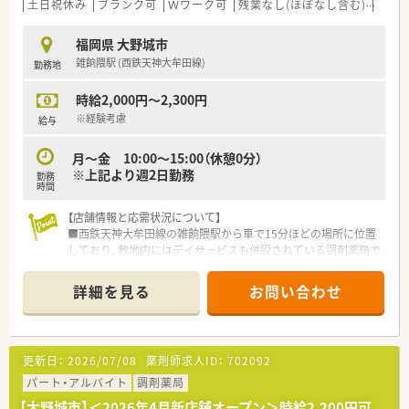
土日祝休み
ブランク可
Ｗワーク可
残業なし(ほぼなし含む)
車通
＜学べる環境が整っています＞
■階層別の研修、専門別の研修、Eラーニングなど幅広い教育制
福岡県 大野城市
度が用意され、認定薬剤師取得サポート等の体制も整っていま
雑餉隈駅 (西鉄天神大牟田線)
勤務地
す。
■医薬品勉強会、接遇研修だけでなく、管理者専門研修、女性活
時給2,000円～2,300円
躍推進研修など多岐にわたる研修を準備しており認定薬剤師の
取得も可能です。
※経験考慮
給与
月～金 10:00～15:00（休憩0分）
※上記より週2日勤務
勤務
時間
【店舗情報と応需状況について】
■西鉄天神大牟田線の雑餉隈駅から車で15分ほどの場所に位置
しており、敷地内にはデイサービスも併設されている調剤薬局で
す。
■外来は1日20枚から30枚程度で内科がメインですが、施設在宅
詳細を見る
お問い合わせ
や個人宅の応需があり地域の拠点となっています。
■人員体制は薬剤師が常勤2名とパート1名に加え、事務員が2名
在籍しており、常時薬剤師2名以上の手厚い配置で安心です。
更新日：
2026/07/08
薬剤師求人ID：
702092
【法人特徴について】
■福岡市近郊において3店舗の調剤薬局を安定経営している個人
パート・アルバイト
調剤薬局
法人であり、地域に密着した温かい医療サービスを提供していま
【大野城市】＜2026年4月新店舗オープン＞時給2,200円可