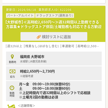
一人ひとりの患者様とじっくり向き合える環境が整う見込みで
す。
更新日：
2026/06/18
薬剤師求人ID：
622206
【法人特徴について】
パート・アルバイト
ドラッグストア(調剤あり)
■福岡市を中心に調剤薬局4店舗と漢方相談薬局2店舗の計6店
【大野城市】≪高時給2,650円～≫週32時間以上勤務できる
舗を展開しており、地域に根ざした運営を48年以上続けていま
方募集★ドラッグストア併設/土曜勤務も対応できる方歓迎
す。
■調剤業務のみならず漢方専門店の運営やインターネット通販
検討リストに追加
事業も手掛けており、多角的な視点で薬剤師の職能を広げている
法人です。
■福岡市内の近隣店舗との連携体制が非常に強固であり、困った
週32h以上
残業なし(ほぼなし含む)
車通勤可
高時給(2,500円以上)
時にお互いを助け合える充実したサポート体制が構築されてい
ます。
福岡県 大野城市
水城駅 (JR鹿児島本線)
勤務地
【募集背景と求める人物像について】
■2026年春の新店舗オープンに伴うオープニングスタッフの急
時給2,650円～2,730円
募であり、新しい薬局を一緒に盛り上げてくれる方を求めていま
す。
※経験考慮
給与
■18時まで勤務が可能な方を優先的に採用しており、地域医療
月～金 09:00～19:00(休憩60分)
に貢献したいという意欲と勉強熱心な姿勢をお持ちの方を大歓
土 09:00～18:00(休憩60分)
迎します。
※上記時間内で週32時間以上のシフトで応相談
勤務
■法人の理念や方針に共感し、周囲のスタッフや患者様との信頼
時間
※土曜月2回の勤務は必須
関係を大切にしながら、誠実に業務へ取り組める方を募集してい
ます。
＜店舗情報＞