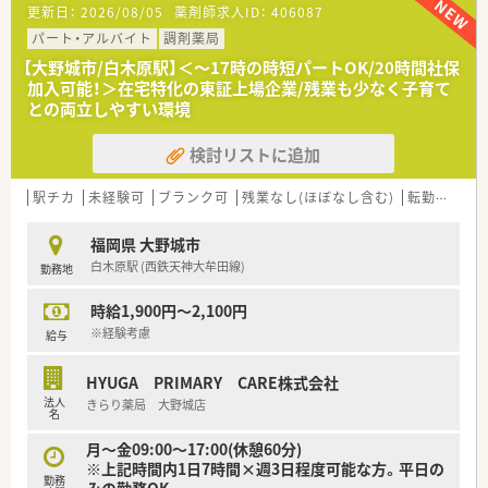
更新日：
2026/08/05
薬剤師求人ID：
406087
■新規オープン予定も有り、成長企業です。
■全店舗で在宅業務にも積極的に取り組んでいます。
パート・アルバイト
調剤薬局
■仕事への取組みの姿勢などを考慮し、賞与・昇給など評価頂け
【大野城市/白木原駅】＜～17時の時短パートOK/20時間社保
る会社です。
加入可能！＞在宅特化の東証上場企業/残業も少なく子育て
との両立しやすい環境
検討リストに追加
駅チカ
未経験可
ブランク可
残業なし(ほぼなし含む)
転勤なし
福岡県 大野城市
白木原駅 (西鉄天神大牟田線)
勤務地
時給1,900円～2,100円
※経験考慮
給与
HYUGA PRIMARY CARE株式会社
法人
きらり薬局 大野城店
名
月～金09:00～17:00(休憩60分)
※上記時間内1日7時間×週3日程度可能な方。平日の
勤務