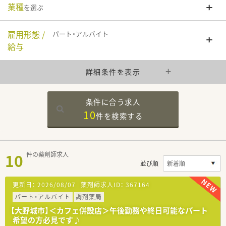
業種
を選ぶ
雇用形態 /
パート・アルバイト
給与
詳細条件を表示
条件に合う求人
10
件を
検索する
10
件の薬剤師求人
並び順
更新日：
2026/08/07
薬剤師求人ID：
367164
パート・アルバイト
調剤薬局
【大野城市】＜カフェ併設店＞午後勤務や終日可能なパート
希望の方必見です♪