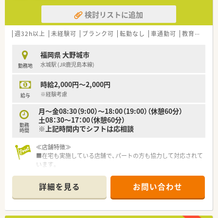
検討リストに追加
週32h以上
未経験可
ブランク可
転勤なし
車通勤可
教育制度あり
福岡県 大野城市
水城駅 (JR鹿児島本線)
勤務地
時給2,000円～2,000円
※経験考慮
給与
月～金08:30（9:00）～18:00（19:00）（休憩60分）
土08：30～17：00（休憩60分）
勤務
※上記時間内でシフトは応相談
時間
≪店舗特徴≫
■在宅も実施している店舗で、パートの方も協力して対応されて
います。
■こちらの店舗はカフェ併設です。
地域の皆様と関われる店舗作りをしています。
詳細を見る
お問い合わせ
■シフトは相談OKです。ラストまで入れる方大歓迎！
≪こんな薬局です≫
■福岡県内に7店舗展開の調剤薬局です。