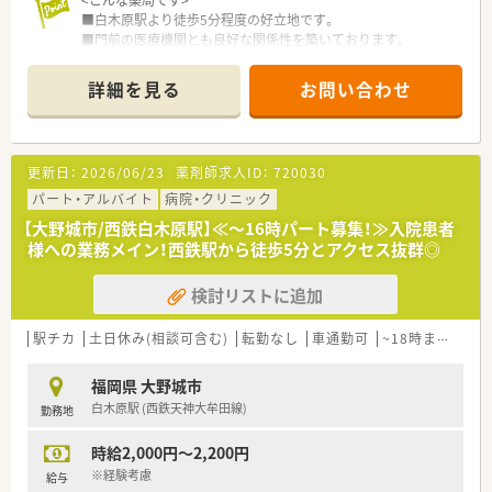
<こんな薬局です>
時間になりがちな医療業界で「全社員残業ゼロ（繁忙期除く）」を
■白木原駅より徒歩5分程度の好立地です。
目指しております。
■門前の医療機関とも良好な関係性を築いております。
■九州ではめずらしい完全週休2日制の薬局で年間休日115日ご
■水木が透析の払い出しで門前のクリニックと連携して対応し
ざいます。プライベートの充実が仕事の質につながるという観
ております。
詳細を見る
お問い合わせ
点で、「従業員満足がお客様満足につながる」という理念の根幹
■火水木09:00～13:30(14:00)の中でシフトの希望をお伺い致し
であり、長年従業員から愛される秘訣です。
ます。
ハートクロス休暇(長期有給消化制度)や育休・産休取得率が高
■応援体制も整っておりお休みもしっかりと取得できます。
く、長く働くことが出来る職場環境です。
■周辺にクリニックも数件ありますが広域処方はほぼ飛んでき
更新日：
2026/06/23
薬剤師求人ID：
720030
ません。
＜充実の研修制度＞
■駐車場はないので車通勤の場合は近隣のコインパーキングを
パート・アルバイト
病院・クリニック
■必須研修やアドバンス研修、マネジメント研修などご自身の
利用いただき精算できます。
【大野城市/西鉄白木原駅】≪～16時パート募集！≫入院患者
レベルに応じた研修の受講が可能です。在宅やセルフメディケ
■薬歴、レセコンはノアシステムです。
様への業務メイン！西鉄駅から徒歩5分とアクセス抜群◎
ーション、漢方やがん専門薬剤師など、様々なキャリア構築に向
■WワークOKです。
けた研修内容を取り揃えています。
■門前の透析内科クリニックが外来は予約制で月でも20名程度
検討リストに追加
■実務経験が無い方やブランクがある方も安心できる教育プロ
です。
グラムがあるので安心してスキルアップ出来ます。
■水木が透析の払い出しで門前のクリニックと連携して対応し
■社員教育に関しては、基本研修から興味ある分野を学べるテー
ております。
駅チカ
土日休み(相談可含む)
転勤なし
車通勤可
~18時までの職場
マ別研修があり、その他年次や役職に合わせた研修が充実してい
■火水木09:00～13:30(14:00)の中でシフトの希望をお伺い致し
ます。
ます。
福岡県 大野城市
■がん専門薬剤師は、九州がんセンターと九州大学病院と提携を
■管理薬剤師は66歳の女性、事務さんは60歳前後の女性です。
白木原駅 (西鉄天神大牟田線)
勤務地
しており、症例集めなどは可能です。
■自社開発の150コンテンツある動画は自宅でも視聴可能なよ
＜こんな薬局です＞
時給2,000円～2,200円
うに1社員1IDが付与されています。
■福岡市1店舗、大野城市1店舗、小郡市1店舗の計3店舗展開して
■e‐learningは会社負担で受ける事ができ、認定薬剤師資格の
いる薬局です。
※経験考慮
給与