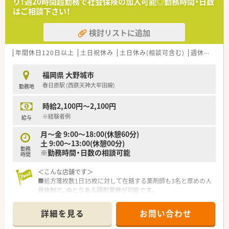
り！週20時間超勤務で社会保険の加入可能◎勤務時間・日数
■コロナ前はボーリング、カラオケ大会など社内交流があり、現
はご相談下さい！
在は社長の感謝の気持ちで正月に豪華な弁当支給などを行われ
ています。
検討リストに追加
■新卒採用も行っており、学生の実習受け入れを実施しておりま
すので研修に関しても自信があります。
年間休日120日以上
土日祝休み
土日休み(相談可含む)
週休2.5日以上
<ワークライフバランスを推進>
■男性薬剤師も多く、ヘルプ体制も充実している為、必要なお休
福岡県 大野城市
みも取りやすいです。
春日原駅 (西鉄天神大牟田線)
勤務地
■原則完全週休二日制で祝日が多い月でも公休が減ることはご
ざいません。
時給2,100円～2,100円
<チャレンジできる環境>
※経験者例
給与
■本人が望めば早い段階での管理薬剤師業務やマネジメント業
月～金 9:00～18:00(休憩60分)
務など社長と近い環境で色々学ぶことができます。
土 9:00～13:00(休憩00分)
勤務
※勤務時間・日数の相談可能
時間
＜こんな店舗です＞
■処方箋枚数1日35枚に対して在籍する薬剤師も3名と厚めの人
員体制で、ゆとりある調剤業務が可能です。
■内科を応需しております。
■最新機器や処方せん送信アプリ導入で、薬剤師の負担を軽減す
詳細を見る
お問い合わせ
ると共に患者様の待機時間を短縮しております。
■勤務時間・日数のご相談も可能です。ご家庭との両立も図りや