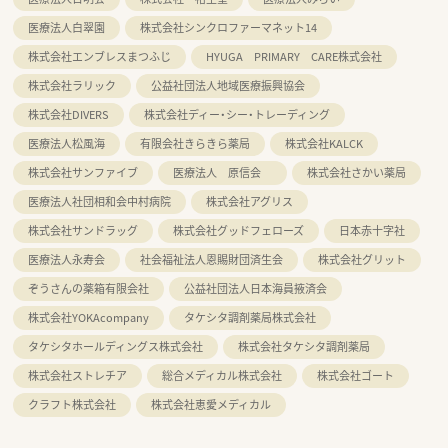
医療法人白翠園
株式会社シンクロファーマネット14
株式会社エンブレスまつふじ
HYUGA PRIMARY CARE株式会社
株式会社ラリック
公益社団法人地域医療振興協会
株式会社DIVERS
株式会社ディー・シー・トレーディング
医療法人松風海
有限会社きらきら薬局
株式会社KALCK
株式会社サンファイブ
医療法人 原信会
株式会社さかい薬局
医療法人社団相和会中村病院
株式会社アグリス
株式会社サンドラッグ
株式会社グッドフェローズ
日本赤十字社
医療法人永寿会
社会福祉法人恩賜財団済生会
株式会社グリット
ぞうさんの薬箱有限会社
公益社団法人日本海員掖済会
株式会社YOKAcompany
タケシタ調剤薬局株式会社
タケシタホールディングス株式会社
株式会社タケシタ調剤薬局
株式会社ストレチア
総合メディカル株式会社
株式会社ゴート
クラフト株式会社
株式会社恵愛メディカル