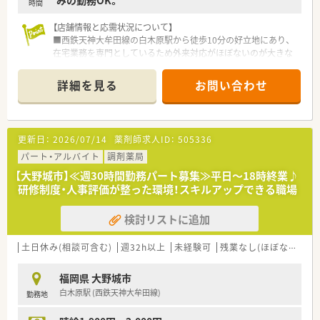
みの勤務OK。
時間
【店舗情報と応需状況について】
■西鉄天神大牟田線の白木原駅から徒歩10分の好立地にあり、
在宅業務を専門としているため外来対応がほぼないのが大きな
特徴です。
■処方箋は13施設・約400名分を応需しており、薬剤師は正社員2
詳細を見る
お問い合わせ
名とパート3名、事務も8名在籍する非常に活気ある大型店舗で
す。
■施設調剤がメインの環境ですが、近隣の春日エリアを中心に平
均移動時間15分前後の範囲で計画的な訪問業務を行っておりま
更新日：
2026/07/14
薬剤師求人ID：
505336
す。
パート・アルバイト
調剤薬局
【法人特徴について】
【大野城市】≪週30時間勤務パート募集≫平日～18時終業♪
■2021年に東証グロース市場へ上場を果たしており、福岡県内
研修制度・人事評価が整った環境！スキルアップできる職場
を拠点に全国63店舗を展開する安定した経営基盤を持つ法人で
す。
検討リストに追加
■超高齢化社会において必須となる在宅医療に特化し、自社開発
の専用システムを導入することで現場の業務負荷軽減を実現し
ています。
土日休み(相談可含む)
週32h以上
未経験可
残業なし(ほぼなし含む)
■「24時間365日、自宅で安心して過ごせる社会」を目指し、オン
ライン服薬指導や地域連携薬局の認定など最先端の医療を提供
福岡県 大野城市
します。
白木原駅 (西鉄天神大牟田線)
勤務地
【職場環境と雰囲気】