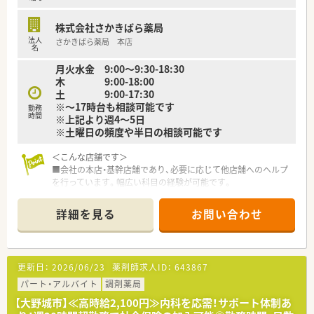
株式会社さかきばら薬局
法人
さかきばら薬局 本店
名
月火水金 9:00～9:30-18:30
木 9:00-18:00
土 9:00-17:30
※～17時台も相談可能です
勤務
時間
※上記より週4～5日
※土曜日の頻度や半日の相談可能です
＜こんな店舗です＞
■会社の本店・基幹店舗であり、必要に応じて他店舗へのヘルプ
を行っています。幅広い科目の経験が可能です。
■管理薬剤師は30代前半男性薬剤師です。（2022年時点）
■外来だけでなく、個人在宅も行っています。
詳細を見る
お問い合わせ
■投薬口は仕切りが設置され、じっくり話せるよう患者様も椅子
に座ってお話が出来る環境です。
■徒歩圏内にスーパー、コンビニもあり便利な環境です。
更新日：
2026/06/23
薬剤師求人ID：
643867
＜こんな薬局です＞
■福岡県大野城市近郊に6店舗以上展開しております。
パート・アルバイト
調剤薬局
■昭和61年に開業して以来35年以上の地域に根付いた薬局グル
【大野城市】≪高時給2,100円≫内科を応需！サポート体制あ
ープです。