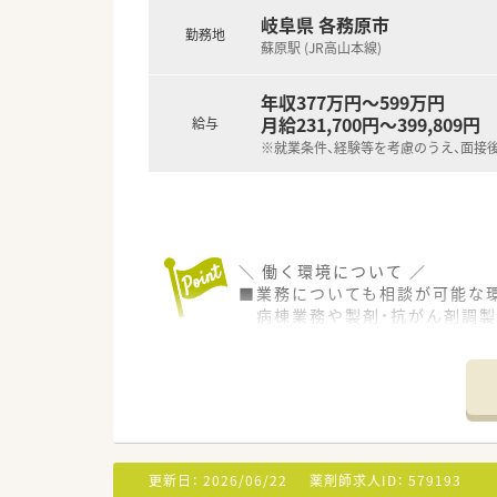
岐阜県 各務原市
勤務地
蘇原駅 (JR高山本線)
年収377万円～599万円
月給231,700円～399,809円
給与
※就業条件、経験等を考慮のうえ、面接
＼ 働く環境について ／
■業務についても相談が可能な
病棟業務や製剤・抗がん剤調製
積極的に関わっていくことが
■緩和ケア・化学療法・感染・糖
チーム医療にも力を入れてお
■常勤薬剤師17名、非常勤薬剤師
薬剤助手3名で業務を行っていま
■電子カルテ・散剤（円盤）・軟膏
更新日：
2026/06/22
薬剤師求人ID：
579193