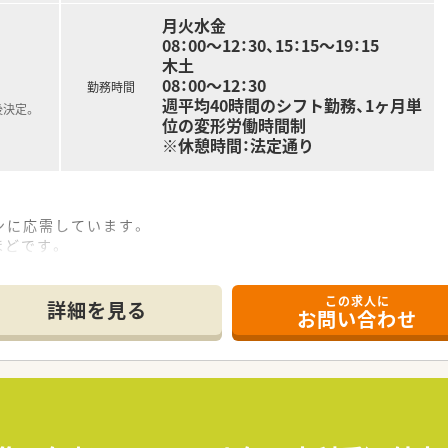
月火水金
08：00～12：30、15：15～19：15
木土
08：00～12：30
勤務時間
週平均40時間のシフト勤務、1ヶ月単
後決定。
位の変形労働時間制
※休憩時間：法定通り
ンに応需しています。
ほどです。
ト1名が在籍しており、
いことがあった際にも安心です。
この求人に
すが、
詳細を見る
お問い合わせ
の立地です。
しています！
とりの個性を尊重！
○○先生と話してみたい」など、
も可能です！