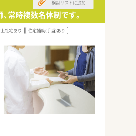
検討リストに追加
師、常時複数名体制です。
借上社宅あり
住宅補助(手当)あり