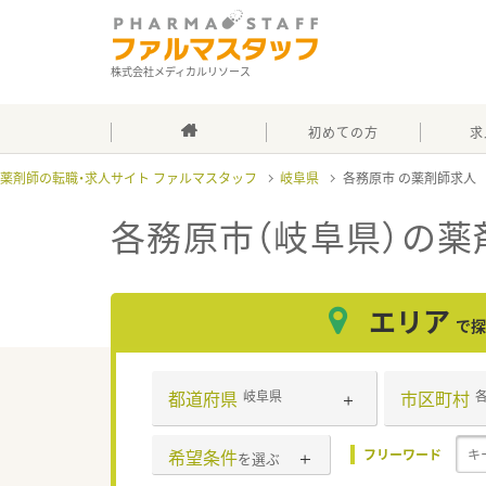
株式会社メディカルリソース
初めての方
求
薬剤師の転職・求人サイト ファルマスタッフ
岐阜県
各務原市
各務原市（岐阜県）
の薬
エリア
で探
都道府県
市区町村
岐阜県
希望条件
フリーワード
を選ぶ