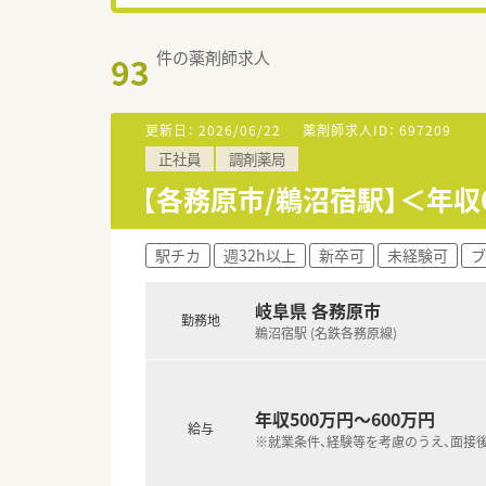
件の薬剤師求人
93
更新日：
2026/06/22
薬剤師求人ID：
697209
正社員
調剤薬局
【各務原市/鵜沼宿駅】＜年
駅チカ
週32h以上
新卒可
未経験可
ブ
岐阜県 各務原市
勤務地
鵜沼宿駅 (名鉄各務原線)
年収500万円～600万円
給与
※就業条件、経験等を考慮のうえ、面接