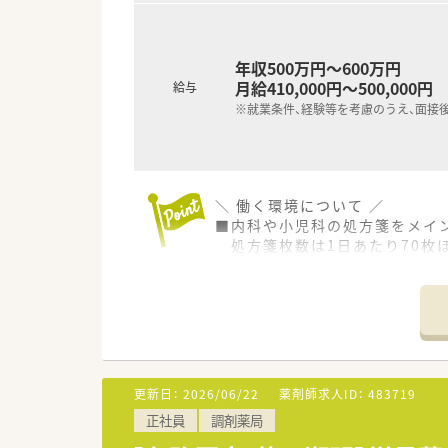
年収500万円～600万円
月給410,000円～500,000円
給与
※就業条件、経験等を考慮のうえ、面接
＼ 働く環境について ／
■内科や小児科の処方箋をメイ
処方箋枚数は1日あたり70枚
■薬剤師さんは正社員2名・パー
常時2名体制ですので分からな
■駅からは少し距離がございま
最寄りバス停からは徒歩すぐ
＼ こんな会社です ／
■自主性と組織の一体化を目指
更新日：
2026/06/22
薬剤師求人ID：
483719
■店舗ごと、薬剤師さんひとりひ
正社員
調剤薬局
「○○店の○○を経験したい」「
ご希望に応じて他店舗での研修