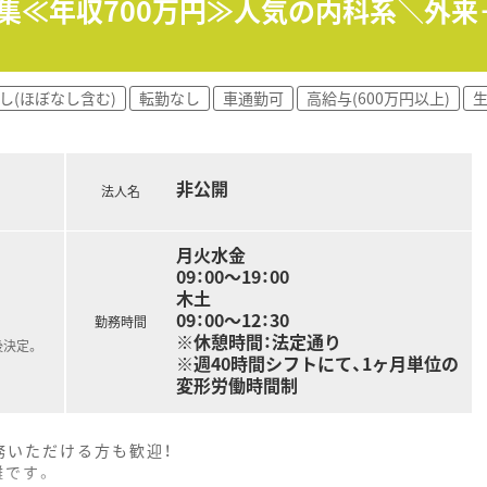
募集≪年収700万円≫人気の内科系＼外
を配置！
有で
境を実現しています◎
し(ほぼなし含む)
転勤なし
車通勤可
高給与(600万円以上)
調整・働き方など
いただけます。
せてくれ、
環境です。
非公開
ジしてみたいことは
法人名
す♪
在宅にも注力しています。
月火水金
09：00～19：00
木土
が、
09：00～12：30
やすい労働環境を考えている
勤務時間
※休憩時間：法定通り
後決定。
※週40時間シフトにて、1ヶ月単位の
るので、
変形労働時間制
談もしやすい環境！
務いただける方も歓迎！
離です。