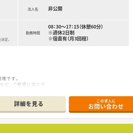
非公開
法人名
08：30～17：15（休憩60分）
※週休2日制
勤務時間
※宿直有（月3回程）
後決定。
環境です。
など、ご希望に応じて
可能です。
尿病・栄養サポートほか、
この求人に
ります。
詳細を見る
お問い合わせ
2名、
す（2021年4月時点）
（練り機）導入済み！