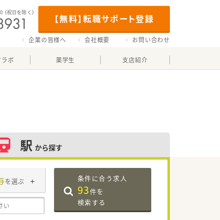
00
（祝日を除く）
【無料】転職サポート登録
企業の皆様へ
会社概要
お問い合わせ
マラボ
薬学生
支店紹介
駅
から探す
条件に合う求人
与
を選ぶ
93
件を
検索する