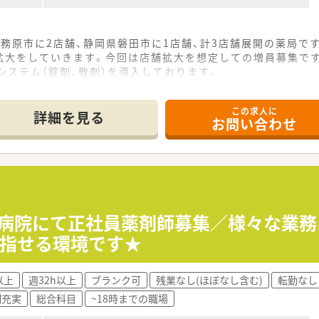
務原市に2店舗、静岡県磐田市に1店舗、計3店舗展開の薬局で
拡大をしていきます。今回は店舗拡大を想定しての増員募集で
システム（錠剤、散剤）を導入しております。
この求人に
詳細を見る
お問い合わせ
期病院にて正社員薬剤師募集／様々な業
目指せる環境です★
以上
週32h以上
ブランク可
残業なし(ほぼなし含む)
転勤なし
制充実
総合科目
~18時までの職場