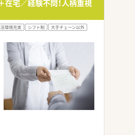
来＋在宅／経験不問！人柄重視
生活環境充実
シフト制
大手チェーン以外