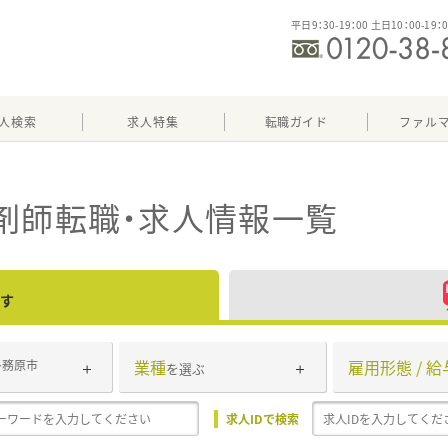
平日9：30-19：00 土日10：00-19：
人検索
求人特集
転職ガイド
ファル
剤師転職・求人情報一覧
す
業種
雇用形態 / 給
各務原市
を選ぶ
求人IDで検索