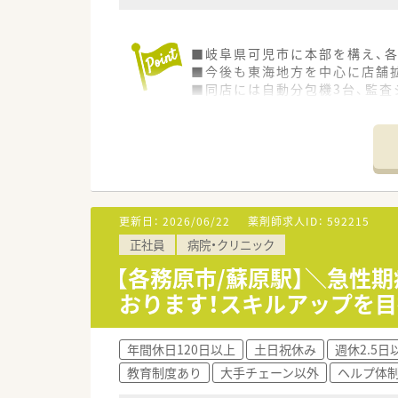
■岐阜県可児市に本部を構え、各
■今後も東海地方を中心に店舗
■同店には自動分包機3台、監査
更新日：
2026/06/22
薬剤師求人ID：
592215
正社員
病院・クリニック
【各務原市/蘇原駅】＼急性
おります！スキルアップを
年間休日120日以上
土日祝休み
週休2.5日
教育制度あり
大手チェーン以外
ヘルプ体