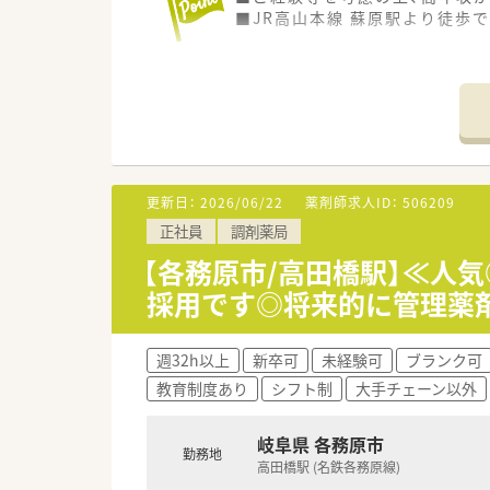
■JR高山本線 蘇原駅より徒歩
更新日：
2026/06/22
薬剤師求人ID：
506209
正社員
調剤薬局
【各務原市/高田橋駅】≪人
採用です◎将来的に管理薬
週32h以上
新卒可
未経験可
ブランク可
教育制度あり
シフト制
大手チェーン以外
岐阜県 各務原市
勤務地
高田橋駅 (名鉄各務原線)