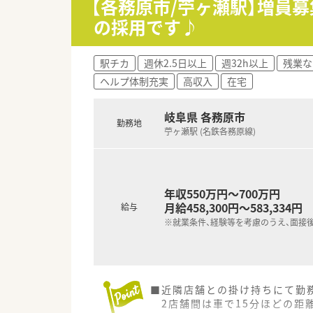
【各務原市/苧ヶ瀬駅】増員
■各店舗を巡回するマネージャー
の採用です♪
店舗の悩みの吸い上げ・情報共
現場が孤立することがない環
■幅広い年代の方が活躍中！
駅チカ
週休2.5日以上
週32h以上
残業な
プライベートを考慮したシフト
ヘルプ体制充実
高収入
在宅
長く勤務できるよう配慮して
■社員の皆さんにも裁量を持た
経験や想いを尊重してもらえる
岐阜県 各務原市
勤務地
地域や会社のためにチャレン
苧ヶ瀬駅 (名鉄各務原線)
積極的に応援している企業で
■超高齢化社会に対応すべく、
＼ 社長のお人柄・社風 ／
年収550万円～700万円
■代表は薬剤師ではありません
月給458,300円～583,334円
給与
つねに薬剤師さんのために働き
とても社員想いの方です。
※就業条件、経験等を考慮のうえ、面接
■社員の声に耳を傾けてくださ
ご家庭の事情などへの配慮や、
シフトほか働き方についての相
■近隣店舗との掛け持ちにて勤
2店舗間は車で15分ほどの距