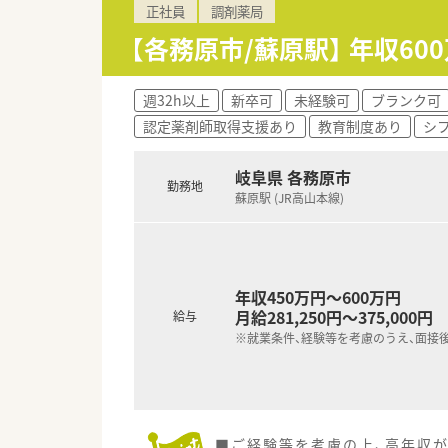
正社員
調剤薬局
【各務原市/蘇原駅】 年収6
週32h以上
新卒可
未経験可
ブランク可
認定薬剤師取得支援あり
教育制度あり
シ
岐阜県 各務原市
勤務地
蘇原駅 (JR高山本線)
年収450万円～600万円
月給281,250円～375,000円
給与
※就業条件、経験等を考慮のうえ、面接
■ご経験等を考慮の上、高年収が