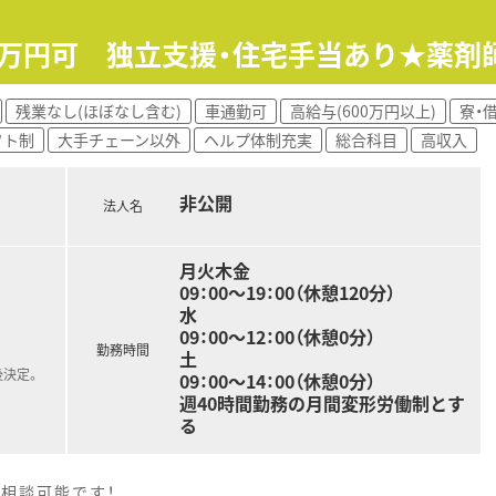
00万円可 独立支援・住宅手当あり★薬剤
残業なし(ほぼなし含む)
車通勤可
高給与(600万円以上)
寮・
フト制
大手チェーン以外
ヘルプ体制充実
総合科目
高収入
非公開
法人名
月火木金
09：00～19：00（休憩120分）
水
09：00～12：00（休憩0分）
勤務時間
土
後決定。
09：00～14：00（休憩0分）
週40時間勤務の月間変形労働制とす
る
相談可能です！