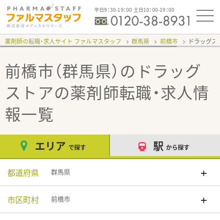
平日9：30-19：00 土日10：00-19：00
薬剤師の転職・求人サイト ファルマスタッフ
群馬県
前橋市
ドラッグス
前橋市（群馬県）のドラッグ
ストア
の薬剤師転職・求人情
報一覧
エリア
駅
で探す
から探す
都道府県
群馬県
市区町村
前橋市