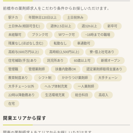
前橋市の薬剤師求人をこだわり条件からお探しいただけます。
駅チカ
年間休日120日以上
土日祝休み
土日休み(相談可含む)
週休2.5日以上
週32h以上
新卒可
未経験可
ブランク可
Ｗワーク可
~18時までの職場
残業なし(ほぼなし含む)
転勤なし
車通勤可
高給与(600万円以上)
高時給(2,500円以上)
寮・借上社宅あり
住宅補助(手当)あり
託児所あり
60歳以上可
新規オープン
管理職
管理薬剤師
扶養内勤務OK
認定薬剤師取得支援あり
教育制度あり
シフト制
かかりつけ薬剤師
大手チェーン
大手チェーン以外
ヘルプ体制充実
一人薬剤師
22時以降勤務あり
生活環境充実
総合科目
高収入
在宅
関東エリアから探す
関東の薬剤師求人をエリアからお探しいただけます。