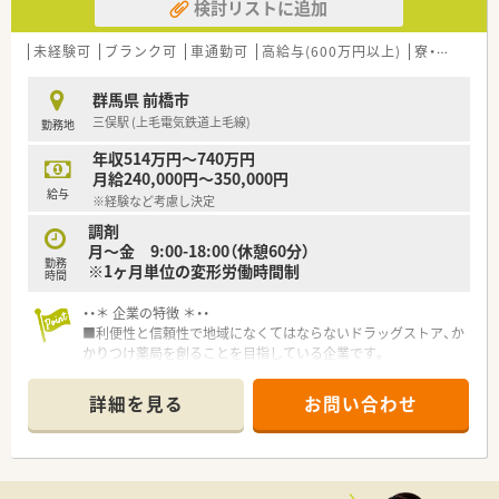
検討リストに追加
未経験可
ブランク可
車通勤可
高給与(600万円以上)
寮・借上社宅あり
群馬県 前橋市
三俣駅 (上毛電気鉄道上毛線)
勤務地
年収514万円～740万円
月給240,000円～350,000円
給与
※経験など考慮し決定
調剤
月〜金 9:00-18:00（休憩60分）
勤務
※1ヶ月単位の変形労働時間制
時間
・・＊ 企業の特徴 ＊・・
■利便性と信頼性で地域になくてはならないドラッグストア、か
かりつけ薬局を創ることを目指している企業です。
■研修制度やマニュアルが充実しており、未経験や中途入社の方
でもスムーズに仕事が出来る環境が整っているので安心です。
詳細を見る
お問い合わせ
■病院門前の様に処方箋枚数が多くない為に、服薬指導の時間も
じっくりとれるので、患者様にしっかり向き合い仕事が出来るの
も魅力の一つです。
■福利厚生が充実★ 各種手当はもちろん「育児支援制度」もあ
り！