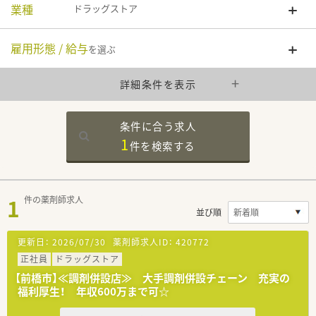
業種
ドラッグストア
雇用形態 / 給与
を選ぶ
詳細条件を表示
条件に合う求人
1
件を
検索する
1
件の薬剤師求人
並び順
更新日：
2026/07/30
薬剤師求人ID：
420772
正社員
ドラッグストア
【前橋市】≪調剤併設店≫ 大手調剤併設チェーン 充実の
福利厚生！ 年収600万まで可☆