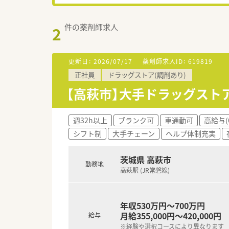
件の薬剤師求人
2
更新日：
2026/07/17
薬剤師求人ID：
619819
正社員
ドラッグストア(調剤あり)
【高萩市】大手ドラッグスト
週32h以上
ブランク可
車通勤可
高給与(
シフト制
大手チェーン
ヘルプ体制充実
茨城県 高萩市
勤務地
高萩駅 (JR常磐線)
年収530万円～700万円
月給355,000円～420,000円
給与
※経験や選択コースにより異なります