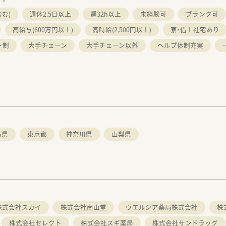
む)
週休2.5日以上
週32h以上
未経験可
ブランク可
高給与(600万円以上)
高時給(2,500円以上)
寮・借上社宅あり
ト制
大手チェーン
大手チェーン以外
ヘルプ体制充実
葉県
東京都
神奈川県
山梨県
株式会社スカイ
株式会社南山堂
ウエルシア薬局株式会社
株
株式会社セレクト
株式会社スギ薬局
株式会社サンドラッグ