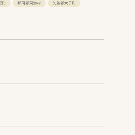
里町
那珂郡東海村
久慈郡大子町