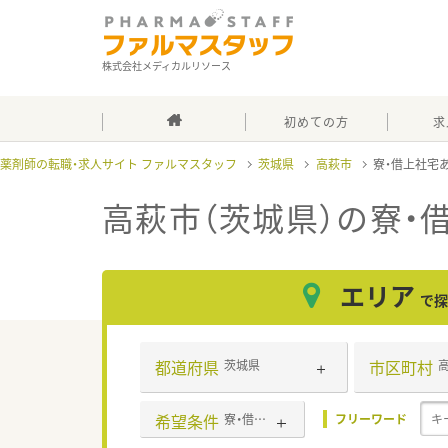
株式会社メディカルリソース
初めての方
求
薬剤師の転職・求人サイト ファルマスタッフ
茨城県
高萩市
寮・借上社宅
高萩市（茨城県）の寮・
エリア
で探
都道府県
市区町村
茨城県
希望条件
寮・借上社宅あり
フリーワード