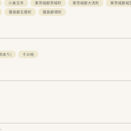
小美玉市
東茨城郡茨城町
東茨城郡大洗町
東茨城郡城
猿島郡五霞町
猿島郡境町
剤あり)
その他
す。