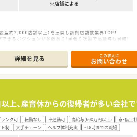
※店舗による
設型約2,000店舗以上）を展開し調剤店舗数業界TOP！
プできるポジションが多数あり！頑張り次第で高給与も可能！
、経験の少ない方でも500万前半スタートと業界TOP水準！
社内研修や外部組織と連携した研修を用意されています
この求人に
そ活躍できるキャリアパスが多種多様に用意されています。
詳細を見る
お問い合わせ
ジャーや営業部長等のマネジメントのポジションも増えます。
せるスペシャリストを目指すことも可能です。
部門等の本社スタッフなど活動領域は多種多様です。
おり、在宅医療へもしっかりと関わる事ができます。
能で、時短制度は小学5年生まで時短勤務ができるよう変更予定
イフバランスが整っています
員割引制度など嬉しいメリットもたくさんあります！
0日以上、産育休からの復帰者が多い会社で
ブランク可
転勤なし
車通勤可
高給与(600万円以上)
寮・借上
フト制
大手チェーン
ヘルプ体制充実
~18時までの職場