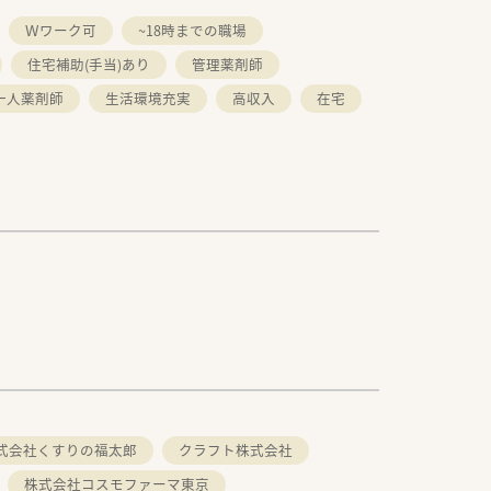
Ｗワーク可
~18時までの職場
住宅補助(手当)あり
管理薬剤師
一人薬剤師
生活環境充実
高収入
在宅
式会社くすりの福太郎
クラフト株式会社
株式会社コスモファーマ東京