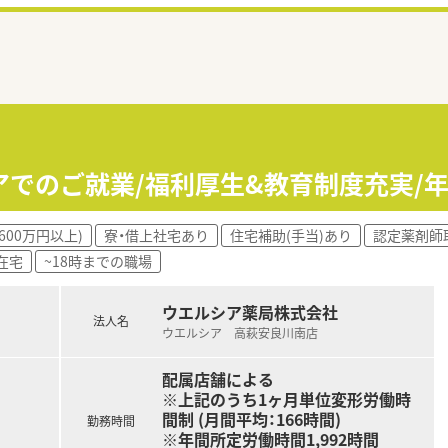
アでのご就業/福利厚生&教育制度充実/
600万円以上)
寮・借上社宅あり
住宅補助(手当)あり
認定薬剤師
在宅
~18時までの職場
ウエルシア薬局株式会社
法人名
ウエルシア 高萩安良川南店
配属店舗による
※上記のうち1ヶ月単位変形労働時
間制 (月間平均：166時間)
勤務時間
※年間所定労働時間1,992時間