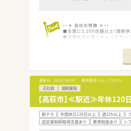
・・＊ 会社の特徴 ＊・・
■全国に2,200店舗以上（調剤併
■店舗拡大に伴いキャリアアッ
■経験や勤務コースによりますが
■職種や職域に合わせ、豊富な
■薬剤師が中心の会社だからこ
■店舗拡大に伴い、エリアマネ
■在宅や教育等の専門性を活か
■その他にも、管理部門や商品
■在宅実施店舗は年々増加して
更新日：
2026/08/07
薬剤師求人ID：
179170
■育児休暇は3歳まで取得が可
正社員
調剤薬局
■年間休日が120日とワークラ
■日用品から常備薬まで、従業
【高萩市】≪駅近≫年休12
駅チカ
年間休日120日以上
週32h以上
認定薬剤師取得支援あり
教育制度あり
シ