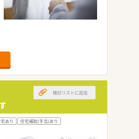
です。
検討リストに追加
す
社宅あり
住宅補助(手当)あり