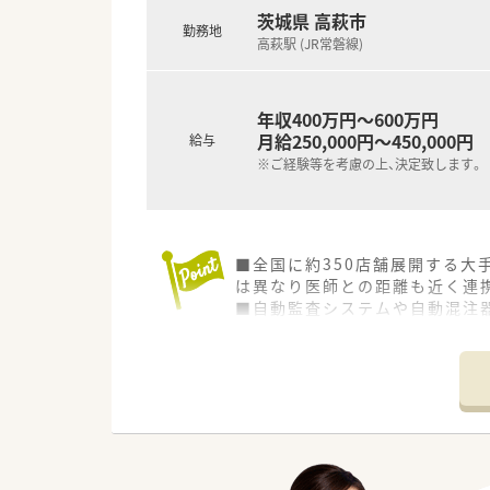
茨城県 高萩市
勤務地
高萩駅 (JR常磐線)
年収400万円～600万円
月給250,000円～450,000円
給与
※ご経験等を考慮の上、決定致します。
■全国に約350店舗展開する大
は異なり医師との距離も近く連
■自動監査システムや自動混注
より注力できる体制を整えてい
■年間休日120日以上、有給取