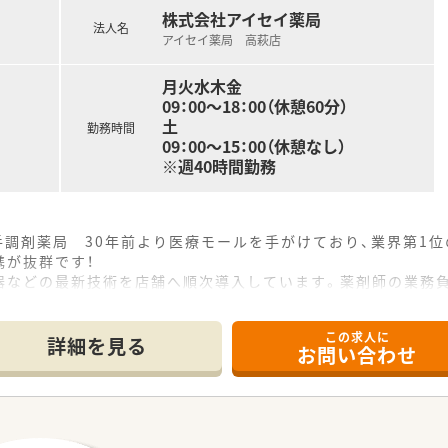
株式会社アイセイ薬局
法人名
アイセイ薬局 高萩店
月火水木金
09：00～18：00（休憩60分）
土
勤務時間
09：00～15：00（休憩なし）
※週40時間勤務
手調剤薬局 30年前より医療モールを手がけており、業界第1
携が抜群です！
器などの最新技術を店舗へ順次導入しています。薬剤師の業務負
ます。過誤の心配が無い為、安心して勤務ができるメリットもあ
得推奨！産休育休から復帰される方がほとんどで長く勤められる
この求人に
詳細を見る
お問い合わせ