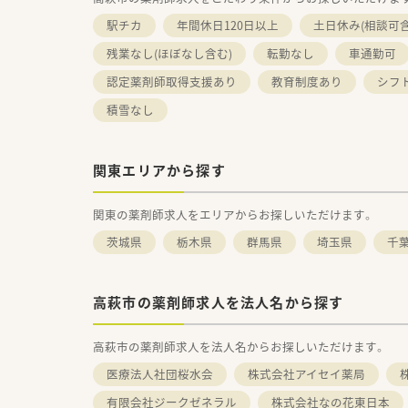
駅チカ
年間休日120日以上
土日休み(相談可含
残業なし(ほぼなし含む)
転勤なし
車通勤可
認定薬剤師取得支援あり
教育制度あり
シフ
積雪なし
関東エリアから探す
関東の薬剤師求人をエリアからお探しいただけます。
茨城県
栃木県
群馬県
埼玉県
千
高萩市の薬剤師求人を法人名から探す
高萩市の薬剤師求人を法人名からお探しいただけます。
医療法人社団桜水会
株式会社アイセイ薬局
有限会社ジークゼネラル
株式会社なの花東日本