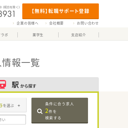
00
（祝日を除く）
【無料】転職サポート登録
企業の皆様へ
会社概要
お問い合わせ
マラボ
薬学生
支店紹介
人情報一覧
駅
から探す
条件に合う求人
与
を選ぶ
2
件を
検索する