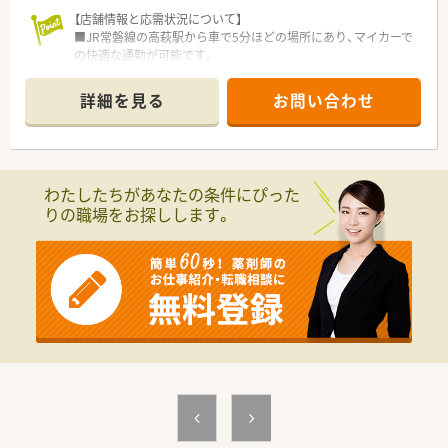
【店舗情報と応需状況について】
■JR常磐線の高萩駅から車で5分ほどの場所にあり、マイカーで
の快適な通勤が可能です。
■内科や呼吸器科、皮膚科など複数の診療科に対応し、幅広い処
方箋に触れる機会があります。
詳細を見る
お問い合わせ
■常時薬剤師2名と事務1名の体制で、1日50枚から60枚の処方
箋を応需しています。
【募集背景と求める人物像について】
■今回は、現任の正社員薬剤師の後任として、店舗を担ってくだ
わたしたちがあなたの条件にぴった
さる方を募集しております。
りの職場をお探しします。
■チームワークを大切にし、パートや事務スタッフと協力しなが
ら業務に取り組める方です。
【勤務実態について】
■終業時間は18時までとなっており、月の残業時間も10時間以
内と非常に少ないです。
■在宅医療は現在行っていないため、外来での患者様対応に集中
できる環境が整っています。
■転勤の心配がなく、地域に腰を据えて長期的にキャリアを形成
していくことができます。
【想定されるキャリアイメージ】
■まずは店舗の一員としてご活躍いただき、将来的には管理薬剤