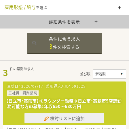
雇用形態 / 給与
を選ぶ
詳細条件を表示
条件に合う求人
3
件を
検索する
3
件の薬剤師求人
並び順
更新日：
2026/07/17
薬剤師求人ID：
591525
正社員
調剤薬局
【日立市・高萩市】≪ラウンダー勤務≫日立市・高萩市5店舗勤
務可能な方の募集！年収650～680万円
検討リストに追加