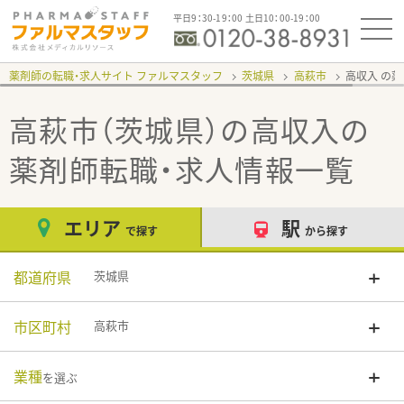
平日9：30-19：00 土日10：00-19：00
薬剤師の転職・求人サイト ファルマスタッフ
茨城県
高萩市
高収入
高萩市（茨城県）の高収入
の
薬剤師転職・求人情報一覧
エリア
駅
で探す
から探す
都道府県
茨城県
市区町村
高萩市
業種
を選ぶ