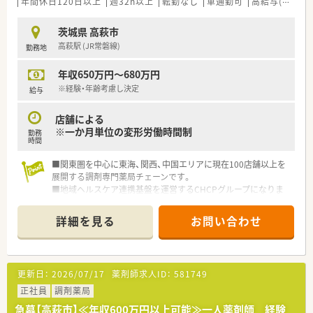
年間休日120日以上
週32h以上
転勤なし
車通勤可
高給与(600万円以上)
茨城県 高萩市
高萩駅 (JR常磐線)
勤務地
年収650万円～680万円
※経験・年齢考慮し決定
給与
店舗による
※一か月単位の変形労働時間制
勤務
時間
■関東圏を中心に東海、関西、中国エリアに現在100店舗以上を
展開する調剤専門薬局チェーンです。
■地域ヘルスケア連携基盤を運営するCHCPグループになりま
す。
■グループ全体では2024年1月時点で181店舗の規模になり着実
詳細を見る
お問い合わせ
に成長していっています。
■CHCPは政府の推進する地域包括ケアの担い手として中小企
業を支援しています。
■薬局現場の課題を解決し、様々な支援を行い調剤薬局を発展さ
更新日：
2026/07/17
薬剤師求人ID：
581749
せています。
■グループ全体では病院も運営し、既に2,250床の病床数を保有
正社員
調剤薬局
しています。
急募【高萩市】≪年収600万円以上可能≫一人薬剤師 経験