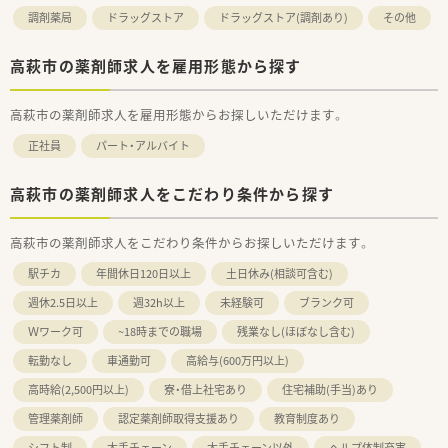
調剤薬局
ドラッグストア
ドラッグストア(調剤あり)
その他
高萩市の薬剤師求人を雇用形態から探す
高萩市の薬剤師求人を雇用形態からお探しいただけます。
正社員
パート・アルバイト
高萩市の薬剤師求人をこだわり条件から探す
高萩市の薬剤師求人をこだわり条件からお探しいただけます。
駅チカ
年間休日120日以上
土日休み(相談可含む)
週休2.5日以上
週32h以上
未経験可
ブランク可
Ｗワーク可
~18時までの職場
残業なし(ほぼなし含む)
転勤なし
車通勤可
高給与(600万円以上)
高時給(2,500円以上)
寮・借上社宅あり
住宅補助(手当)あり
管理薬剤師
認定薬剤師取得支援あり
教育制度あり
シフト制
大手チェーン
大手チェーン以外
ヘルプ体制充実