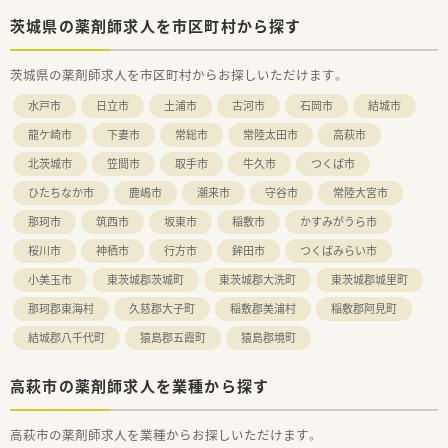
師への就任を期待しています。
■eラーニングなどの教育制度を活用し、認定薬剤師の資格取得
茨城県の薬剤師求人を市区町村から探す
など専門性を高められます。
■安定した経営基盤を持つ法人で、マネジメントスキルを磨きな
茨城県の薬剤師求人を市区町村からお探しいただけます。
がらキャリアアップできます。
水戸市
日立市
土浦市
古河市
石岡市
結城市
龍ケ崎市
下妻市
常総市
常陸太田市
高萩市
北茨城市
笠間市
取手市
牛久市
つくば市
ひたちなか市
鹿嶋市
潮来市
守谷市
常陸大宮市
那珂市
筑西市
坂東市
稲敷市
かすみがうら市
桜川市
神栖市
行方市
鉾田市
つくばみらい市
小美玉市
東茨城郡茨城町
東茨城郡大洗町
東茨城郡城里町
那珂郡東海村
久慈郡大子町
稲敷郡美浦村
稲敷郡阿見町
結城郡八千代町
猿島郡五霞町
猿島郡境町
高萩市の薬剤師求人を業種から探す
高萩市の薬剤師求人を業種からお探しいただけます。