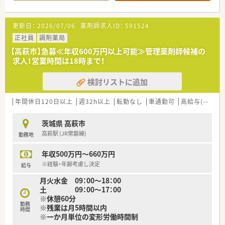
更新日：
2026/07/06
薬剤師求人ID：
591524
正社員
調剤薬局
【高萩市】急募≪年収600万円以上可能≫管理薬剤師候補の
求人！営業時間は18時まで！
検討リストに追加
年間休日120日以上
週32h以上
転勤なし
車通勤可
高給与(600万円以上)
茨城県 高萩市
高萩駅 (JR常磐線)
勤務地
年収500万円～660万円
※経験・年齢考慮し決定
給与
月火水金 09：00～18：00
土 09：00～17：00
※休憩60分
勤務
※残業は月5時間以内
時間
※一か月単位の変形労働時間制