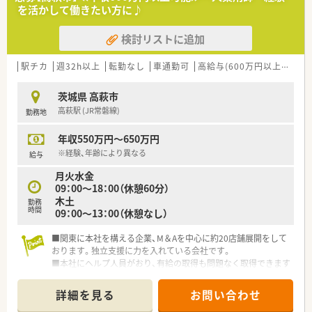
■薬局事業のほか、バリューアップ事業も行っており病院と薬局
を活かして働きたい方に♪
の連携基盤を創っています。
■医療従事者とのコミュニケーションを大切にし、患者ファース
検討リストに追加
トで働ける環境を構築しています。
駅チカ
週32h以上
転勤なし
車通勤可
高給与(600万円以上)
住宅
茨城県 高萩市
高萩駅 (JR常磐線)
勤務地
年収550万円～650万円
※経験、年齢により異なる
給与
月火水金
09：00～18：00（休憩60分）
木土
勤務
時間
09：00～13：00（休憩なし）
■関東に本社を構える企業、M＆Aを中心に約20店舗展開をして
おります。独立支援に力を入れている会社です。
■本社にヘルプ人員がおり、有給の取得も問題なく取得できます
■事務員の十分なバックアップがあります
詳細を見る
お問い合わせ