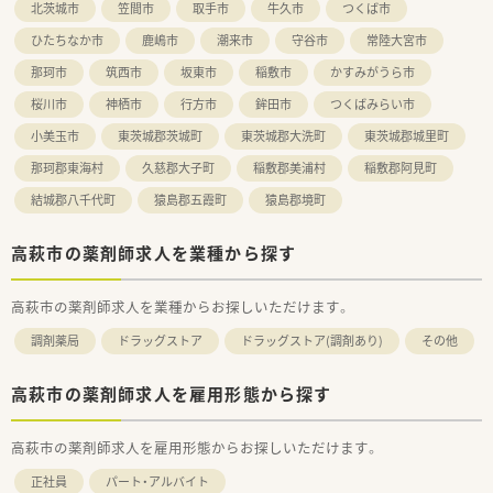
北茨城市
笠間市
取手市
牛久市
つくば市
ひたちなか市
鹿嶋市
潮来市
守谷市
常陸大宮市
那珂市
筑西市
坂東市
稲敷市
かすみがうら市
桜川市
神栖市
行方市
鉾田市
つくばみらい市
小美玉市
東茨城郡茨城町
東茨城郡大洗町
東茨城郡城里町
那珂郡東海村
久慈郡大子町
稲敷郡美浦村
稲敷郡阿見町
結城郡八千代町
猿島郡五霞町
猿島郡境町
高萩市の薬剤師求人を業種から探す
高萩市の薬剤師求人を業種からお探しいただけます。
調剤薬局
ドラッグストア
ドラッグストア(調剤あり)
その他
高萩市の薬剤師求人を雇用形態から探す
高萩市の薬剤師求人を雇用形態からお探しいただけます。
正社員
パート・アルバイト