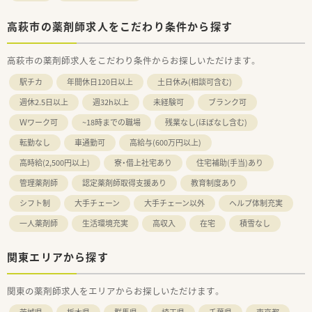
高萩市の薬剤師求人をこだわり条件から探す
高萩市の薬剤師求人をこだわり条件からお探しいただけます。
駅チカ
年間休日120日以上
土日休み(相談可含む)
週休2.5日以上
週32h以上
未経験可
ブランク可
Ｗワーク可
~18時までの職場
残業なし(ほぼなし含む)
転勤なし
車通勤可
高給与(600万円以上)
高時給(2,500円以上)
寮・借上社宅あり
住宅補助(手当)あり
管理薬剤師
認定薬剤師取得支援あり
教育制度あり
シフト制
大手チェーン
大手チェーン以外
ヘルプ体制充実
一人薬剤師
生活環境充実
高収入
在宅
積雪なし
関東エリアから探す
関東の薬剤師求人をエリアからお探しいただけます。