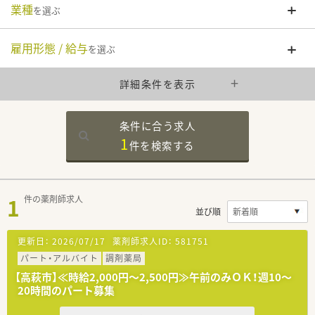
業種
を選ぶ
雇用形態 / 給与
を選ぶ
詳細条件を表示
条件に合う求人
1
件を
検索する
1
件の薬剤師求人
並び順
更新日：
2026/07/17
薬剤師求人ID：
581751
パート・アルバイト
調剤薬局
【高萩市】≪時給2,000円～2,500円≫午前のみＯＫ！週10～
20時間のパート募集