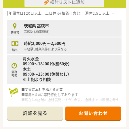
検討リストに追加
年間休日120日以上
土日休み(相談可含む)
週休2.5日以上
週32h以
茨城県 高萩市
高萩駅 (JR常磐線)
勤務地
時給2,000円～2,500円
※経験、就業条件により異なる
給与
月火水金
09：00～18：00（休憩60分）
木土
勤務
09：00～13：00（休憩なし）
時間
※上記より相談
■関東に本社を構える企業
■薬局M＆Aに専門特化しております
■現在は8店舗の店舗展開ですが、今後20店舗までの展開を考え
ております
詳細を見る
お問い合わせ