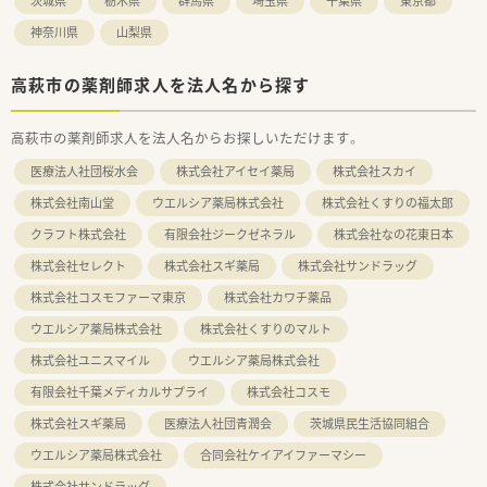
茨城県
栃木県
群馬県
埼玉県
千葉県
東京都
神奈川県
山梨県
高萩市の薬剤師求人を法人名から探す
高萩市の薬剤師求人を法人名からお探しいただけます。
医療法人社団桜水会
株式会社アイセイ薬局
株式会社スカイ
株式会社南山堂
ウエルシア薬局株式会社
株式会社くすりの福太郎
クラフト株式会社
有限会社ジークゼネラル
株式会社なの花東日本
株式会社セレクト
株式会社スギ薬局
株式会社サンドラッグ
株式会社コスモファーマ東京
株式会社カワチ薬品
ウエルシア薬局株式会社
株式会社くすりのマルト
株式会社ユニスマイル
ウエルシア薬局株式会社
有限会社千葉メディカルサプライ
株式会社コスモ
株式会社スギ薬局
医療法人社団青潤会
茨城県民生活協同組合
ウエルシア薬局株式会社
合同会社ケイアイファーマシー
株式会社サンドラッグ