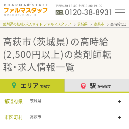
平日9：30-19：00 土日10：00-19：00
薬剤師の転職・求人サイト ファルマスタッフ
茨城県
高萩市
高時給(2,5
高萩市（茨城県）の高時給
(2,500円以上)
の薬剤師転
職・求人情報一覧
エリア
駅
で探す
から探す
都道府県
茨城県
市区町村
高萩市