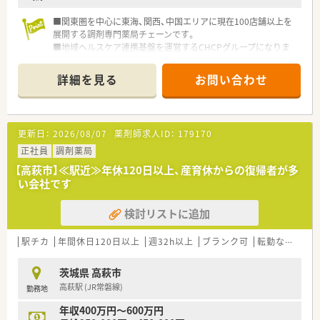
■関東圏を中心に東海、関西、中国エリアに現在100店舗以上を
展開する調剤専門薬局チェーンです。
■地域ヘルスケア連携基盤を運営するCHCPグループになりま
す。
■グループ全体では2024年1月時点で181店舗の規模になり着実
詳細を見る
お問い合わせ
に成長していっています。
■CHCPは政府の推進する地域包括ケアの担い手として中小企
業を支援しています。
■薬局現場の課題を解決し、様々な支援を行い調剤薬局を発展さ
更新日：
2026/08/07
薬剤師求人ID：
179170
せています。
■グループ全体では病院も運営し、既に2,250床の病床数を保有
正社員
調剤薬局
しています。
【高萩市】≪駅近≫年休120日以上、産育休からの復帰者が多
■薬局事業のほか、バリューアップ事業も行っており病院と薬局
い会社です
の連携基盤を創っています。
■医療従事者とのコミュニケーションを大切にし、患者ファース
検討リストに追加
トで働ける環境を構築しています。
駅チカ
年間休日120日以上
週32h以上
ブランク可
転勤なし
車
茨城県 高萩市
高萩駅 (JR常磐線)
勤務地
年収400万円～600万円