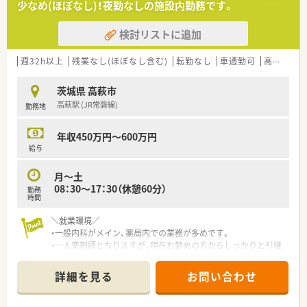
少なめ(ほぼなし)！夜勤なしの施設内勤務です。
検討リストに追加
週32h以上
残業なし(ほぼなし含む)
転勤なし
車通勤可
高給与(600万円以上)
茨城県 高萩市
高萩駅 (JR常磐線)
勤務地
年収450万円～600万円
給与
月～土
08：30～17：30（休憩60分）
勤務
時間
＼就業環境／
・一般内科がメイン、薬局内での業務が多めです。
・一人薬剤師となりますが、現在お勤めの方からしっかりと引継
ぎはあります。
・定時17：30、残業ほぼなしとご家庭との両立も可能！
詳細を見る
お問い合わせ
・現在お勤めの方も30年以上勤務されており、長く働ける環境で
す