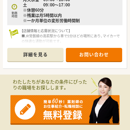
土 09：00～17：00
※休憩60分
勤務
※残業は月5時間以内
時間
※一か月単位の変形労働時間制
【店舗情報と応需状況について】
■JR常磐線の高萩駅から車で5分ほどの場所にあり、マイカーで
の快適な通勤が可能です。
■内科や呼吸器科、皮膚科など複数の診療科に対応し、幅広い処
方箋に触れる機会があります。
詳細を見る
お問い合わせ
■常時薬剤師2名と事務1名の体制で、1日50枚から60枚の処方
箋を応需しています。
【募集背景と求める人物像について】
■今回は、現任の正社員薬剤師の後任として、店舗を担ってくだ
わたしたちがあなたの条件にぴった
さる方を募集しております。
りの職場をお探しします。
■チームワークを大切にし、パートや事務スタッフと協力しなが
ら業務に取り組める方です。
【勤務実態について】
■終業時間は18時までとなっており、月の残業時間も10時間以
内と非常に少ないです。
■在宅医療は現在行っていないため、外来での患者様対応に集中
できる環境が整っています。