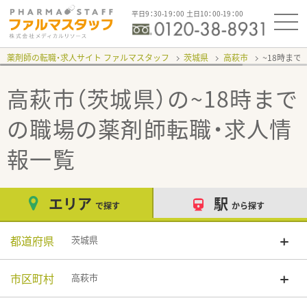
平日9：30-19：00 土日10：00-19：00
薬剤師の転職・求人サイト ファルマスタッフ
茨城県
高萩市
~18時まで
高萩市（茨城県）の~18時まで
の職場
の薬剤師転職・求人情
報一覧
エリア
駅
で探す
から探す
都道府県
茨城県
市区町村
高萩市