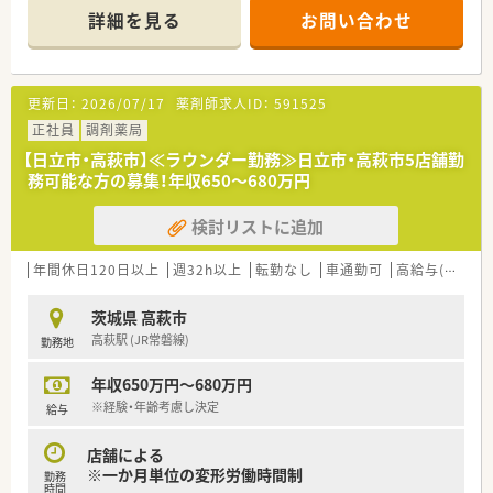
頑張り次第で高給与も可能！
詳細を見る
お問い合わせ
■経験や勤務コースによりますが、経験の少ない方でも500万前
半スタートと業界TOP水準！
■職種や職域に合わせ、豊富な社内研修や外部組織と連携した研
修を用意されています
更新日：
2026/07/17
薬剤師求人ID：
591525
■薬剤師が中心の会社だからこそ活躍できるキャリアパスが多
種多様に用意されています。
正社員
調剤薬局
■店舗拡大に伴い、エリアマネジャーや営業部長等のマネジメン
【日立市・高萩市】≪ラウンダー勤務≫日立市・高萩市5店舗勤
トのポジションも増えます。
務可能な方の募集！年収650～680万円
■在宅や教育等の専門性を活かせるスペシャリストを目指すこ
とも可能です。
検討リストに追加
■その他にも、管理部門や商品部門等の本社スタッフなど活動領
域は多種多様です。
■在宅実施店舗は年々増加しており、在宅医療へもしっかりと関
年間休日120日以上
週32h以上
転勤なし
車通勤可
高給与(600万円以上)
わる事ができます。
■育児休暇は3歳まで取得が可能で、時短制度は小学5年生まで
茨城県 高萩市
時短勤務ができるよう変更予定です。
高萩駅 (JR常磐線)
勤務地
■年間休日が120日とワークライフバランスが整っています
■日用品から常備薬まで、従業員割引制度など嬉しいメリットも
年収650万円～680万円
たくさんあります！
※経験・年齢考慮し決定
給与
店舗による
※一か月単位の変形労働時間制
勤務
時間