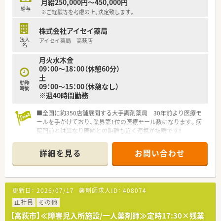
月給250,000円～450,000円
給与
※ご経験等を考慮の上、決定致します。
株式会社アイセイ薬局
法人
アイセイ薬局 高萩店
名
月火水木金
09：00～18：00（休憩60分）
土
勤務
09：00～15：00（休憩なし）
時間
※週40時間勤務
■全国に約350店舗展開する大手調剤薬局 30年前より医療モ
ールを手がけており、業界第1位の医療モール数になります。病
院門前とは異なり医師との距離も近く連携が抜群です！
■自動監査システムや自動混注器などの最新技術を店舗へ順次
導入しています。薬剤師の業務負担を減らし、患者様の服薬管
詳細を見る
お問い合わせ
理・指導へより注力できる体制を整えています。過誤の心配が無
い為、安心して勤務ができるメリットもあります。
■年間休日120日以上、有給取得推奨！産休育休から復帰される
方がほとんどで長く勤められる環境です
更新日：
2026/07/17
薬剤師求人ID：
408074
正社員
その他
【高萩市】≪障害児入所施設/一人薬剤師≫定時17:30×残業