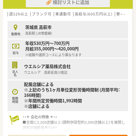
検討リストに追加
週32h以上
ブランク可
車通勤可
高給与(600万円以上)
寮・借上社宅あり
茨城県 高萩市
高萩駅 (JR常磐線)
勤務地
年収530万円～700万円
月給355,000円～420,000円
給与
※経験や選択コースにより異なります
ウエルシア薬局株式会社
法人
ウエルシア 高萩安良川南店
名
配属店舗による
※上記のうち1ヶ月単位変形労働時間制 (月間平均：
166時間)
勤務
※年間所定労働時間1,992時間
時間
※店舗による
・・＊ 会社の特徴 ＊・・
■全国に2,200店舗以上（調剤併設型約2,000店舗以上）を展開し
調剤店舗数業界TOP！
■店舗拡大に伴いキャリアアップできるポジションが多数あり！