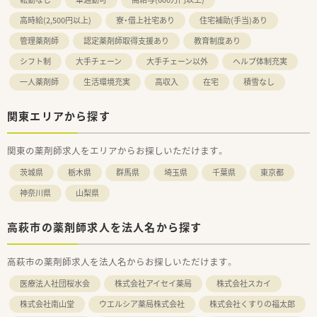
高時給(2,500円以上)
寮・借上社宅あり
住宅補助(手当)あり
管理薬剤師
認定薬剤師取得支援あり
教育制度あり
シフト制
大手チェーン
大手チェーン以外
ヘルプ体制充実
一人薬剤師
生活環境充実
高収入
在宅
積雪なし
関東エリアから探す
関東の薬剤師求人をエリアからお探しいただけます。
茨城県
栃木県
群馬県
埼玉県
千葉県
東京都
神奈川県
山梨県
高萩市の薬剤師求人を法人名から探す
高萩市の薬剤師求人を法人名からお探しいただけます。
医療法人社団桜水会
株式会社アイセイ薬局
株式会社スカイ
株式会社南山堂
ウエルシア薬局株式会社
株式会社くすりの福太郎