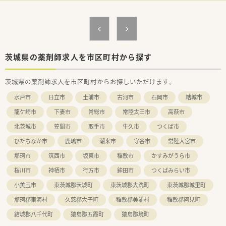
■転勤の心配がなく、地域に腰を据えて長期的にキャリアを形成
していくことができます。
【想定されるキャリアイメージ】
■まずは店舗の一員としてご活躍いただき、将来的には管理薬剤
師への就任を期待しています。
■eラーニングなどの教育制度を活用し、認定薬剤師の資格取得
茨城県の薬剤師求人を市区町村から探す
など専門性を高められます。
■安定した経営基盤を持つ法人で、マネジメントスキルを磨きな
茨城県の薬剤師求人を市区町村からお探しいただけます。
がらキャリアアップできます。
水戸市
日立市
土浦市
古河市
石岡市
結城市
龍ケ崎市
下妻市
常総市
常陸太田市
高萩市
北茨城市
笠間市
取手市
牛久市
つくば市
ひたちなか市
鹿嶋市
潮来市
守谷市
常陸大宮市
那珂市
筑西市
坂東市
稲敷市
かすみがうら市
桜川市
神栖市
行方市
鉾田市
つくばみらい市
小美玉市
東茨城郡茨城町
東茨城郡大洗町
東茨城郡城里町
那珂郡東海村
久慈郡大子町
稲敷郡美浦村
稲敷郡阿見町
結城郡八千代町
猿島郡五霞町
猿島郡境町