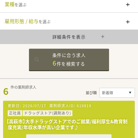
業種
を選ぶ
雇用形態 / 給与
を選ぶ
詳細条件を表示
条件に合う求人
6
件を
検索する
6
件の薬剤師求人
並び順
更新日：
2026/07/17
薬剤師求人ID：
619819
正社員
ドラッグストア(調剤あり)
【高萩市】大手ドラッグストアでのご就業/福利厚生&教育制
度充実/年収水準が高い企業です♪