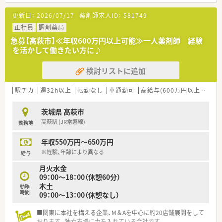
＼こんな方募集／
更新日：
2026/07/17
薬剤師求人ID：
581749
・基本的に一人での対応となるため、経験者の募集となります。
・17:30定時、残業がほとんどない為、ライフワークバランスを重
正社員
調剤薬局
視されている方。
急募【高萩市】≪年収600万円以上可能≫一人薬剤師 経験
・重症障害児施設でのお仕事なので、お子様はもちろんご家族に
を活かして働きたい方に♪
も寄り添い
細やかな応対を行える方、歓迎です。
検討リストに追加
＼こんな施設です／
・茨城県で医療・福祉施設を多数運営するグループの施設です。
駅チカ
週32h以上
転勤なし
車通勤可
高給与(600万円以上)
住宅
・重症心身障害児を預かる施設です。
利用者様一人ひとりのハンディキャップに応じた細やかな医
茨城県 高萩市
療やリハビリテーション、
高萩駅 (JR常磐線)
勤務地
教育環境を提供し、自分らしく活き活きと生活できるように支
援する施設です。
年収550万円～650万円
・看護師以外にも、保育士、作業療法士など様々な職種の方と
協力して子供の生活の支援、自立のお手伝いができます。
※経験、年齢により異なる
給与
月火水金
09：00～18：00（休憩60分）
木土
勤務
時間
09：00～13：00（休憩なし）
■関東に本社を構える企業、M＆Aを中心に約20店舗展開をして
おります。独立支援に力を入れている会社です。