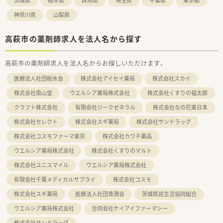
茨城県
栃木県
群馬県
埼玉県
千葉県
東京都
神奈川県
山梨県
高萩市の薬剤師求人を法人名から探す
高萩市の薬剤師求人を法人名からお探しいただけます。
医療法人社団桜水会
株式会社アイセイ薬局
株式会社スカイ
株式会社南山堂
ウエルシア薬局株式会社
株式会社くすりの福太郎
クラフト株式会社
有限会社ジークゼネラル
株式会社なの花東日本
株式会社セレクト
株式会社スギ薬局
株式会社サンドラッグ
株式会社コスモファーマ東京
株式会社カワチ薬品
ウエルシア薬局株式会社
株式会社くすりのマルト
株式会社ユニスマイル
ウエルシア薬局株式会社
有限会社千葉メディカルサプライ
株式会社コスモ
株式会社スギ薬局
医療法人社団青潤会
茨城県民生活協同組合
ウエルシア薬局株式会社
合同会社ケイアイファーマシー
株式会社サンドラッグ