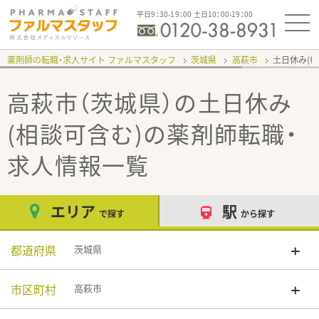
平日9：30-19：00 土日10：00-19：00
薬剤師の転職・求人サイト ファルマスタッフ
茨城県
高萩市
土日休み(
高萩市（茨城県）の土日休み
(相談可含む)
の薬剤師転職・
求人情報一覧
エリア
駅
で探す
から探す
都道府県
茨城県
市区町村
高萩市