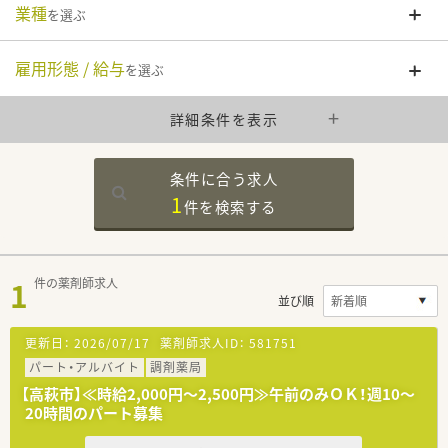
業種
を選ぶ
雇用形態 / 給与
を選ぶ
詳細条件を表示
条件に合う求人
1
件を
検索する
1
件の薬剤師求人
並び順
更新日：
2026/07/17
薬剤師求人ID：
581751
パート・アルバイト
調剤薬局
【高萩市】≪時給2,000円～2,500円≫午前のみＯＫ！週10～
20時間のパート募集