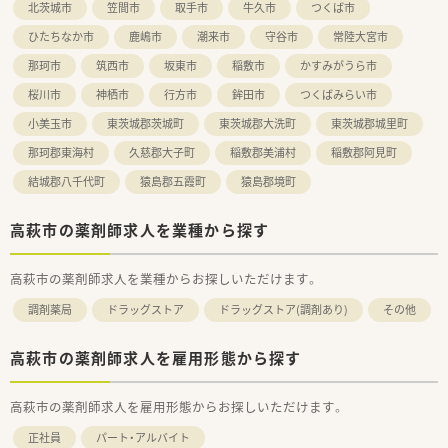
北茨城市
笠間市
取手市
牛久市
つくば市
ひたちなか市
鹿嶋市
潮来市
守谷市
常陸大宮市
那珂市
筑西市
坂東市
稲敷市
かすみがうら市
桜川市
神栖市
行方市
鉾田市
つくばみらい市
小美玉市
東茨城郡茨城町
東茨城郡大洗町
東茨城郡城里町
那珂郡東海村
久慈郡大子町
稲敷郡美浦村
稲敷郡阿見町
結城郡八千代町
猿島郡五霞町
猿島郡境町
高萩市の薬剤師求人を業種から探す
高萩市の薬剤師求人を業種からお探しいただけます。
調剤薬局
ドラッグストア
ドラッグストア(調剤あり)
その他
高萩市の薬剤師求人を雇用形態から探す
高萩市の薬剤師求人を雇用形態からお探しいただけます。
正社員
パート・アルバイト