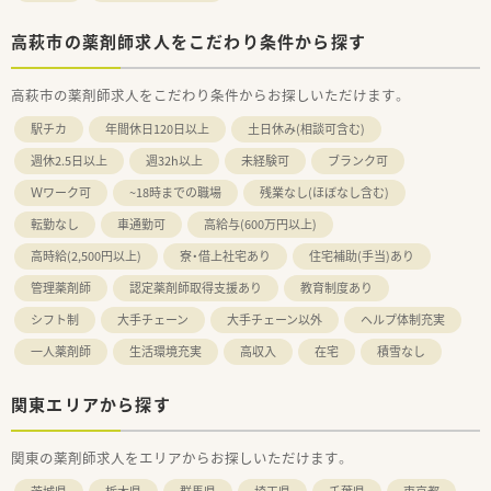
高萩市の薬剤師求人をこだわり条件から探す
高萩市の薬剤師求人をこだわり条件からお探しいただけます。
駅チカ
年間休日120日以上
土日休み(相談可含む)
週休2.5日以上
週32h以上
未経験可
ブランク可
Ｗワーク可
~18時までの職場
残業なし(ほぼなし含む)
転勤なし
車通勤可
高給与(600万円以上)
高時給(2,500円以上)
寮・借上社宅あり
住宅補助(手当)あり
管理薬剤師
認定薬剤師取得支援あり
教育制度あり
シフト制
大手チェーン
大手チェーン以外
ヘルプ体制充実
一人薬剤師
生活環境充実
高収入
在宅
積雪なし
関東エリアから探す
関東の薬剤師求人をエリアからお探しいただけます。