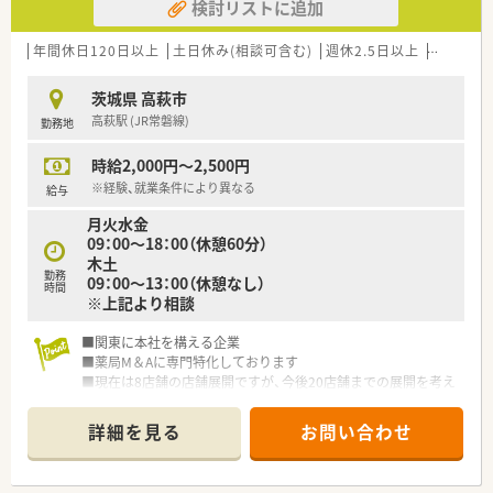
検討リストに追加
年間休日120日以上
土日休み(相談可含む)
週休2.5日以上
週32h以
茨城県 高萩市
高萩駅 (JR常磐線)
勤務地
時給2,000円～2,500円
※経験、就業条件により異なる
給与
月火水金
09：00～18：00（休憩60分）
木土
勤務
09：00～13：00（休憩なし）
時間
※上記より相談
■関東に本社を構える企業
■薬局M＆Aに専門特化しております
■現在は8店舗の店舗展開ですが、今後20店舗までの展開を考え
ております
詳細を見る
お問い合わせ