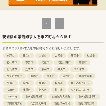
■在宅実施店舗は年々増加しており、在宅医療へもしっかりと関
わる事ができます。
■育児休暇は3歳まで取得が可能で、時短制度は小学5年生まで
時短勤務ができるよう変更予定です。
■年間休日が120日とワークライフバランスが整っています
■日用品から常備薬まで、従業員割引制度など嬉しいメリットも
たくさんあります！
茨城県の薬剤師求人を市区町村から探す
茨城県の薬剤師求人を市区町村からお探しいただけます。
水戸市
日立市
土浦市
古河市
石岡市
結城市
龍ケ崎市
下妻市
常総市
常陸太田市
高萩市
北茨城市
笠間市
取手市
牛久市
つくば市
ひたちなか市
鹿嶋市
潮来市
守谷市
常陸大宮市
那珂市
筑西市
坂東市
稲敷市
かすみがうら市
桜川市
神栖市
行方市
鉾田市
つくばみらい市
小美玉市
東茨城郡茨城町
東茨城郡大洗町
東茨城郡城里町
那珂郡東海村
久慈郡大子町
稲敷郡美浦村
稲敷郡阿見町