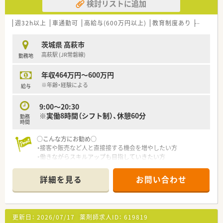
検討リストに追加
週32h以上
車通勤可
高給与(600万円以上)
教育制度あり
シフト制
茨城県 高萩市
高萩駅 (JR常磐線)
勤務地
年収464万円～600万円
※年齢・経験による
給与
9:00～20:30
※実働8時間（シフト制）、休憩60分
勤務
時間
○こんな方にお勧め○
・接客や販売など人と直接接する機会を増やしたい方
・働きながらスキルアップも目指していきたい方
・地域密着型の店舗で、地域の方々を深く接していきたい方
詳細を見る
お問い合わせ
更新日：
2026/07/17
薬剤師求人ID：
619819