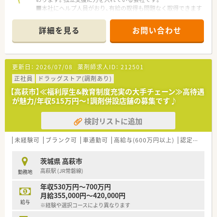
■本社にヘルプ人員がおり、有給の取得も問題なく取得できます
■事務員の十分なバックアップがあります
詳細を見る
お問い合わせ
更新日：
2026/07/08
薬剤師求人ID：
212501
正社員
ドラッグストア(調剤あり)
【高萩市】≪福利厚生&教育制度充実の大手チェーン≫高待遇
が魅力/年収515万円～！調剤併設店舗の募集です♪
検討リストに追加
未経験可
ブランク可
車通勤可
高給与(600万円以上)
認定薬剤師取得支援あり
茨城県 高萩市
高萩駅 (JR常磐線)
勤務地
年収530万円～700万円
月給355,000円～420,000円
給与
※経験や選択コースにより異なります