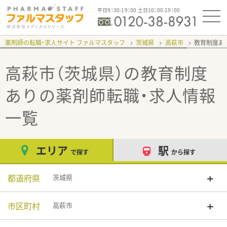
平日9：30-19：00 土日10：00-19：00
薬剤師の転職・求人サイト ファルマスタッフ
茨城県
高萩市
教育制度あ
高萩市（茨城県）の教育制度
あり
の薬剤師転職・求人情報
一覧
エリア
駅
で探す
から探す
都道府県
茨城県
市区町村
高萩市