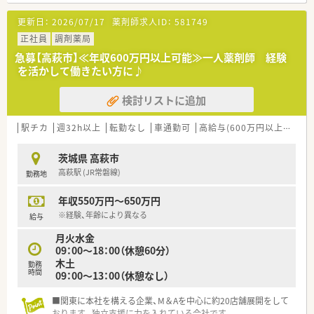
更新日：
2026/07/17
薬剤師求人ID：
581749
正社員
調剤薬局
急募【高萩市】≪年収600万円以上可能≫一人薬剤師 経験
を活かして働きたい方に♪
検討リストに追加
駅チカ
週32h以上
転勤なし
車通勤可
高給与(600万円以上)
住宅
茨城県 高萩市
高萩駅 (JR常磐線)
勤務地
年収550万円～650万円
※経験、年齢により異なる
給与
月火水金
09：00～18：00（休憩60分）
木土
勤務
時間
09：00～13：00（休憩なし）
■関東に本社を構える企業、M＆Aを中心に約20店舗展開をして
おります。独立支援に力を入れている会社です。