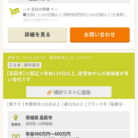
・・＊ 会社の特徴 ＊・・
■全国に2,200店舗以上（調剤併設型約2,000店舗以上）を展開し
調剤店舗数業界TOP！
■店舗拡大に伴いキャリアアップできるポジションが多数あり！
頑張り次第で高給与も可能！
詳細を見る
お問い合わせ
■経験や勤務コースによりますが、経験の少ない方でも500万前
半スタートと業界TOP水準！
■職種や職域に合わせ、豊富な社内研修や外部組織と連携した研
修を用意されています
更新日：
2026/08/07
薬剤師求人ID：
179170
■薬剤師が中心の会社だからこそ活躍できるキャリアパスが多
種多様に用意されています。
正社員
調剤薬局
■店舗拡大に伴い、エリアマネジャーや営業部長等のマネジメン
【高萩市】≪駅近≫年休120日以上、産育休からの復帰者が多
トのポジションも増えます。
い会社です
■在宅や教育等の専門性を活かせるスペシャリストを目指すこ
とも可能です。
検討リストに追加
■その他にも、管理部門や商品部門等の本社スタッフなど活動領
域は多種多様です。
■在宅実施店舗は年々増加しており、在宅医療へもしっかりと関
駅チカ
年間休日120日以上
週32h以上
ブランク可
転勤なし
車
わる事ができます。
■育児休暇は3歳まで取得が可能で、時短制度は小学5年生まで
茨城県 高萩市
時短勤務ができるよう変更予定です。
高萩駅 (JR常磐線)
勤務地
■年間休日が120日とワークライフバランスが整っています
■日用品から常備薬まで、従業員割引制度など嬉しいメリットも
年収400万円～600万円
たくさんあります！