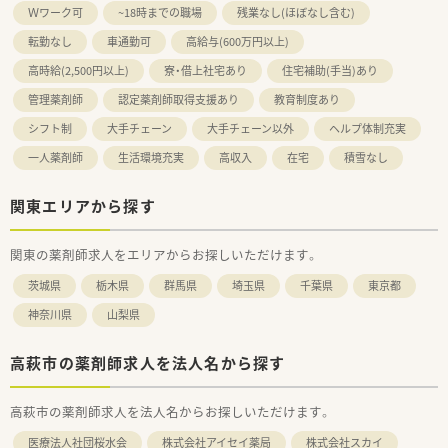
Ｗワーク可
~18時までの職場
残業なし(ほぼなし含む)
転勤なし
車通勤可
高給与(600万円以上)
高時給(2,500円以上)
寮・借上社宅あり
住宅補助(手当)あり
管理薬剤師
認定薬剤師取得支援あり
教育制度あり
シフト制
大手チェーン
大手チェーン以外
ヘルプ体制充実
一人薬剤師
生活環境充実
高収入
在宅
積雪なし
関東エリアから探す
関東の薬剤師求人をエリアからお探しいただけます。
茨城県
栃木県
群馬県
埼玉県
千葉県
東京都
神奈川県
山梨県
高萩市の薬剤師求人を法人名から探す
高萩市の薬剤師求人を法人名からお探しいただけます。
医療法人社団桜水会
株式会社アイセイ薬局
株式会社スカイ