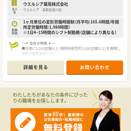
ウエルシア薬局株式会社
法人
ウエルシア 高萩安良川店
名
1ヶ月単位の変形労働時間制（月平均:165.6時間/年間
所定労働時間:1,988時間）
勤務
※1日4~15時間のシフト制勤務（店舗により異なる）
時間
・・＊ 会社の特徴 ＊・・
■全国に2,200店舗以上（調剤併設型約2,000店舗以上）を展開し
調剤店舗数業界TOP！
■店舗拡大に伴いキャリアアップできるポジションが多数あり！
頑張り次第で高給与も可能！
詳細を見る
お問い合わせ
■経験や勤務コースによりますが、経験の少ない方でも500万前
半スタートと業界TOP水準！
■職種や職域に合わせ、豊富な社内研修や外部組織と連携した研
修を用意されています
■薬剤師が中心の会社だからこそ活躍できるキャリアパスが多
わたしたちがあなたの条件にぴった
種多様に用意されています。
りの職場をお探しします。
■店舗拡大に伴い、エリアマネジャーや営業部長等のマネジメン
トのポジションも増えます。
■在宅や教育等の専門性を活かせるスペシャリストを目指すこ
とも可能です。
■その他にも、管理部門や商品部門等の本社スタッフなど活動領
域は多種多様です。