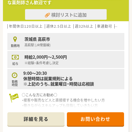
な薬剤師さん歓迎です
検討リストに追加
年間休日120日以上
週休2.5日以上
週32h以上
車通勤可
積雪なし
茨城県 高萩市
高萩駅 (JR常磐線)
勤務地
時給2,000円～2,500円
※経験・条件考慮し決定
給与
9:00～20:30
休憩時間は就業規則による
勤務
※上記のうち、就業曜日・時間は応相談
時間
○こんな方にお勧め○
・接客や販売など人と直接接する機会を増やしたい方
・働きながらスキルアップも目指していきたい方
・地域密着型の店舗で、地域の方々を深く接していきたい方
詳細を見る
お問い合わせ