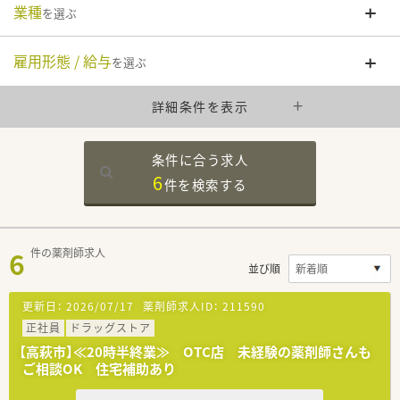
業種
を選ぶ
雇用形態 / 給与
を選ぶ
詳細条件を表示
条件に合う求人
6
件を
検索する
6
件の薬剤師求人
並び順
更新日：
2026/07/17
薬剤師求人ID：
211590
正社員
ドラッグストア
【高萩市】≪20時半終業≫ OTC店 未経験の薬剤師さんも
ご相談OK 住宅補助あり