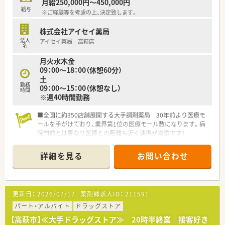
月給250,000円～450,000円
給与
※ご経験等を考慮の上、決定致します。
株式会社アイセイ薬局
法人
アイセイ薬局 高萩店
名
月火水木金
09：00～18：00（休憩60分）
土
勤務
09：00～15：00（休憩なし）
時間
※週40時間勤務
■全国に約350店舗展開する大手調剤薬局 30年前より医療モ
ールを手がけており、業界第1位の医療モール数になります。病
院門前とは異なり医師との距離も近く連携が抜群です！
■自動監査システムや自動混注器などの最新技術を店舗へ順次
導入しています。薬剤師の業務負担を減らし、患者様の服薬管
詳細を見る
お問い合わせ
理・指導へより注力できる体制を整えています。過誤の心配が無
い為、安心して勤務ができるメリットもあります。
■年間休日120日以上、有給取得推奨！産休育休から復帰される
方がほとんどで長く勤められる環境です
更新日：
2026/07/17
薬剤師求人ID：
211591
パート・アルバイト
ドラッグストア
【高萩市】≪大手ドラッグストア≫ 20時半終業 接客好き