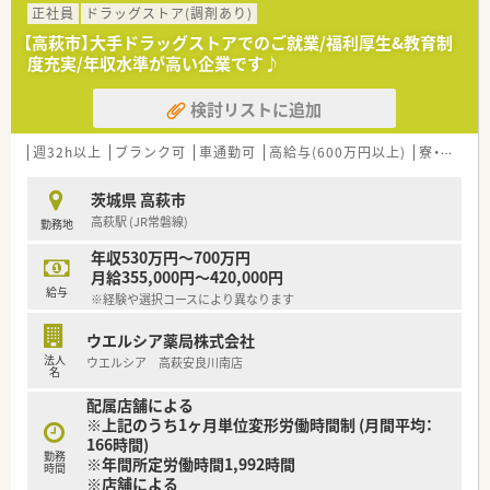
正社員
ドラッグストア(調剤あり)
【高萩市】大手ドラッグストアでのご就業/福利厚生&教育制
度充実/年収水準が高い企業です♪
検討リストに追加
週32h以上
ブランク可
車通勤可
高給与(600万円以上)
寮・借上社宅あり
茨城県 高萩市
高萩駅 (JR常磐線)
勤務地
年収530万円～700万円
月給355,000円～420,000円
給与
※経験や選択コースにより異なります
ウエルシア薬局株式会社
法人
ウエルシア 高萩安良川南店
名
配属店舗による
※上記のうち1ヶ月単位変形労働時間制 (月間平均：
166時間)
勤務
※年間所定労働時間1,992時間
時間
※店舗による