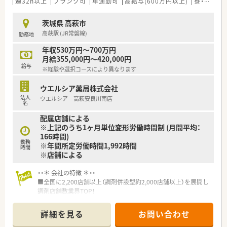
週32h以上
ブランク可
車通勤可
高給与(600万円以上)
寮・借上社宅あり
茨城県 高萩市
高萩駅 (JR常磐線)
勤務地
年収530万円～700万円
月給355,000円～420,000円
給与
※経験や選択コースにより異なります
ウエルシア薬局株式会社
法人
ウエルシア 高萩安良川南店
名
配属店舗による
※上記のうち1ヶ月単位変形労働時間制 (月間平均：
166時間)
勤務
※年間所定労働時間1,992時間
時間
※店舗による
・・＊ 会社の特徴 ＊・・
■全国に2,200店舗以上（調剤併設型約2,000店舗以上）を展開し
調剤店舗数業界TOP！
■店舗拡大に伴いキャリアアップできるポジションが多数あり！
頑張り次第で高給与も可能！
詳細を見る
お問い合わせ
■経験や勤務コースによりますが、経験の少ない方でも500万前