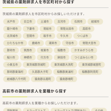
茨城県の薬剤師求人を市区町村から探す
茨城県の薬剤師求人を市区町村からお探しいただけます。
水戸市
日立市
土浦市
古河市
石岡市
結城市
龍ケ崎市
下妻市
常総市
常陸太田市
高萩市
北茨城市
笠間市
取手市
牛久市
つくば市
ひたちなか市
鹿嶋市
潮来市
守谷市
常陸大宮市
那珂市
筑西市
坂東市
稲敷市
かすみがうら市
桜川市
神栖市
行方市
鉾田市
つくばみらい市
小美玉市
東茨城郡茨城町
東茨城郡大洗町
東茨城郡城里町
那珂郡東海村
久慈郡大子町
稲敷郡美浦村
稲敷郡阿見町
結城郡八千代町
猿島郡五霞町
猿島郡境町
高萩市の薬剤師求人を業種から探す
高萩市の薬剤師求人を業種からお探しいただけます。
調剤薬局
ドラッグストア
ドラッグストア(調剤あり)
その他