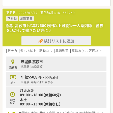
半スタートと業界TOP水準！
■職種や職域に合わせ、豊富な社内研修や外部組織と連携した研
修を用意されています
更新日：
2026/07/17
薬剤師求人ID：
581749
■薬剤師が中心の会社だからこそ活躍できるキャリアパスが多
種多様に用意されています。
正社員
調剤薬局
■店舗拡大に伴い、エリアマネジャーや営業部長等のマネジメン
急募【高萩市】≪年収600万円以上可能≫一人薬剤師 経験
トのポジションも増えます。
を活かして働きたい方に♪
■在宅や教育等の専門性を活かせるスペシャリストを目指すこ
とも可能です。
検討リストに追加
■その他にも、管理部門や商品部門等の本社スタッフなど活動領
域は多種多様です。
■在宅実施店舗は年々増加しており、在宅医療へもしっかりと関
駅チカ
週32h以上
転勤なし
車通勤可
高給与(600万円以上)
住宅
わる事ができます。
■育児休暇は3歳まで取得が可能で、時短制度は小学5年生まで
茨城県 高萩市
時短勤務ができるよう変更予定です。
高萩駅 (JR常磐線)
勤務地
■年間休日が120日とワークライフバランスが整っています
■日用品から常備薬まで、従業員割引制度など嬉しいメリットも
年収550万円～650万円
たくさんあります！
※経験、年齢により異なる
給与
月火水金
09：00～18：00（休憩60分）
木土
勤務
時間
09：00～13：00（休憩なし）