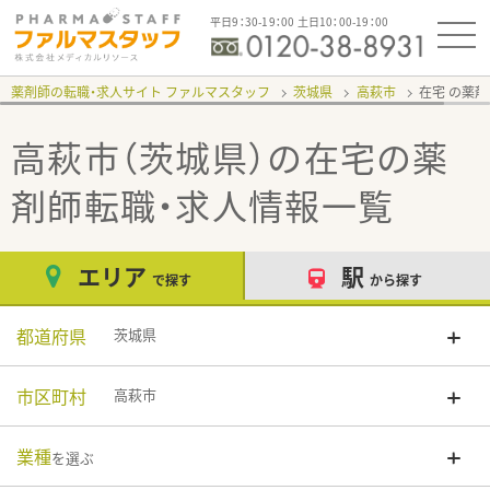
平日9：30-19：00 土日10：00-19：00
薬剤師の転職・求人サイト ファルマスタッフ
茨城県
高萩市
在宅
高萩市（茨城県）の在宅
の薬
剤師転職・求人情報一覧
エリア
駅
で探す
から探す
都道府県
茨城県
市区町村
高萩市
業種
を選ぶ