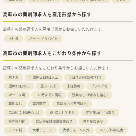
高萩市の薬剤師求人を雇用形態から探す
高萩市の薬剤師求人を雇用形態からお探しいただけます。
正社員
パート・アルバイト
高萩市の薬剤師求人をこだわり条件から探す
高萩市の薬剤師求人をこだわり条件からお探しいただけます。
駅チカ
年間休日120日以上
土日休み(相談可含む)
週休2.5日以上
週32h以上
未経験可
ブランク可
Ｗワーク可
~18時までの職場
残業なし(ほぼなし含む)
転勤なし
車通勤可
高給与(600万円以上)
高時給(2,500円以上)
寮・借上社宅あり
住宅補助(手当)あり
管理薬剤師
認定薬剤師取得支援あり
教育制度あり
シフト制
大手チェーン
大手チェーン以外
ヘルプ体制充実