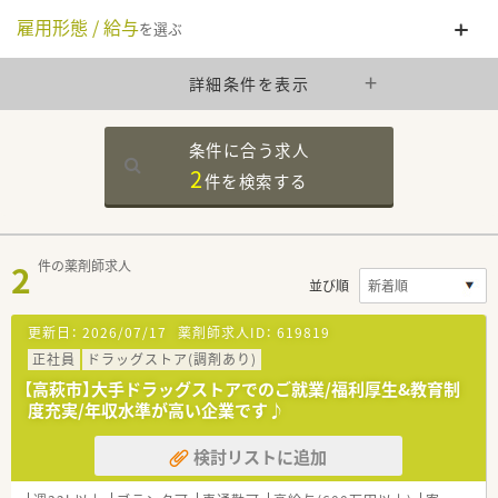
雇用形態 / 給与
を選ぶ
詳細条件を表示
条件に合う求人
2
件を
検索する
2
件の薬剤師求人
並び順
更新日：
2026/07/17
薬剤師求人ID：
619819
正社員
ドラッグストア(調剤あり)
【高萩市】大手ドラッグストアでのご就業/福利厚生&教育制
度充実/年収水準が高い企業です♪
検討リストに追加