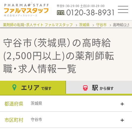
平日9：30-19：00 土日10：00-19：00
薬剤師の転職・求人サイト ファルマスタッフ
茨城県
守谷市
高時給(2,5
守谷市（茨城県）の高時給
(2,500円以上)
の薬剤師転
職・求人情報一覧
エリア
駅
で探す
から探す
都道府県
茨城県
市区町村
守谷市