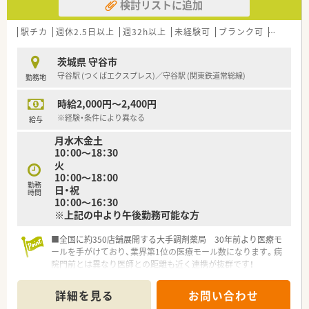
検討リストに追加
駅チカ
週休2.5日以上
週32h以上
未経験可
ブランク可
残業なし
茨城県 守谷市
守谷駅 (つくばエクスプレス)／守谷駅 (関東鉄道常総線)
勤務地
時給2,000円～2,400円
※経験・条件により異なる
給与
月水木金土
10：00～18：30
火
10：00～18：00
勤務
日・祝
時間
10：00～16：30
※上記の中より午後勤務可能な方
■全国に約350店舗展開する大手調剤薬局 30年前より医療モ
ールを手がけており、業界第1位の医療モール数になります。病
院門前とは異なり医師との距離も近く連携が抜群です！
■自動監査システムや自動混注器などの最新技術を店舗へ順次
導入しています。薬剤師の業務負担を減らし、患者様の服薬管
詳細を見る
お問い合わせ
理・指導へより注力できる体制を整えています。過誤の心配が無