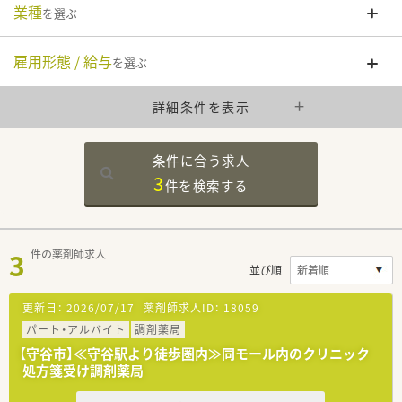
業種
を選ぶ
雇用形態 / 給与
を選ぶ
詳細条件を表示
条件に合う求人
3
件を
検索する
3
件の薬剤師求人
並び順
更新日：
2026/07/17
薬剤師求人ID：
18059
パート・アルバイト
調剤薬局
【守谷市】≪守谷駅より徒歩圏内≫同モール内のクリニック
処方箋受け調剤薬局