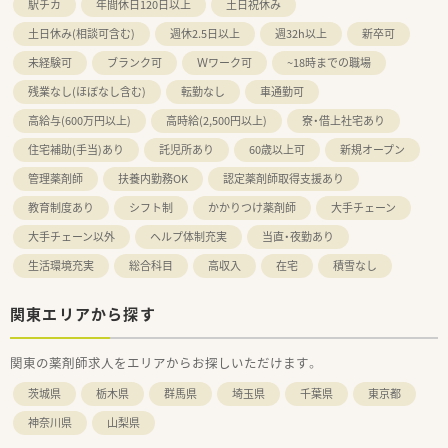
駅チカ
年間休日120日以上
土日祝休み
土日休み(相談可含む)
週休2.5日以上
週32h以上
新卒可
未経験可
ブランク可
Ｗワーク可
~18時までの職場
残業なし(ほぼなし含む)
転勤なし
車通勤可
高給与(600万円以上)
高時給(2,500円以上)
寮・借上社宅あり
住宅補助(手当)あり
託児所あり
60歳以上可
新規オープン
管理薬剤師
扶養内勤務OK
認定薬剤師取得支援あり
教育制度あり
シフト制
かかりつけ薬剤師
大手チェーン
大手チェーン以外
ヘルプ体制充実
当直・夜勤あり
生活環境充実
総合科目
高収入
在宅
積雪なし
関東エリアから探す
関東の薬剤師求人をエリアからお探しいただけます。
茨城県
栃木県
群馬県
埼玉県
千葉県
東京都
神奈川県
山梨県