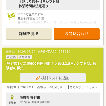
上記より週4～5日シフト制
休憩時間は法定通り
≪こんな企業です≫
■2018年設立の企業
■代表は30代前半と若く、ドラッグストア出身の方でMBAを取
得しています
■評価制度が明確化されているため遣り甲斐を持って働ける環
詳細を見る
お問い合わせ
境が整っています
≪こんな薬局です≫
■人気の県南エリア♪
更新日：
2026/06/24
薬剤師求人ID：
578620
■近隣クリニックから複数科目の処方箋応需
■患者様をお待たせしないよう従業員皆さんがテキパキ動いて
正社員
調剤薬局
いる活気のある店舗
【守谷市】＜年収600万円可能♪＞週休2.5日、シフト制。経
■週3～4日、混雑時は15分程度の残業が生じます
験者の募集
■マイカー通勤出来ます
検討リストに追加
≪こんな方にオススメ≫
◇仕事とプライベートのどちらも充実させたい方
◇レセプトや在宅など薬局業務を一通り対応できる方歓迎！
年間休日120日以上
高給与(600万円以上)
高時給(2,500円以上)
シ
茨城県 守谷市
南守谷駅 (関東鉄道常総線)
勤務地