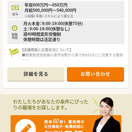
年収600万円～650万円
月給500,000円～540,000円
給与
※経験・年齢・スキルにより異なる
月火木金：9:00-19:00(休憩75分)
土：9:00-14:00(休憩なし)
週40時間変形労働制
勤務
時間
休憩時間は法定通り
【店舗情報と応需状況について】
■関東鉄道常総線の南守谷駅から車で約4分ほどに位置する薬局
です。
■近隣のクリニックから耳鼻科の処方箋をメインに応需してお
り、1日平均80～100枚です。
詳細を見る
お問い合わせ
■薬剤師は常時2～3名体制を維持し、事務スタッフは2名在籍し
ています。
【募集背景と求める人物像について】
■今回は欠員補充のための急募案件であり、将来の店舗展開を見
わたしたちがあなたの条件にぴった
据えた幹部候補の募集です。
りの職場をお探しします。
■薬局経営に強い関心を持ち、自身の成果が給与に反映される環
境を求める方を歓迎します。
■会社の成長と共に、退職金などの制度設計にも主体的に関わっ
ていただける方を求めています。