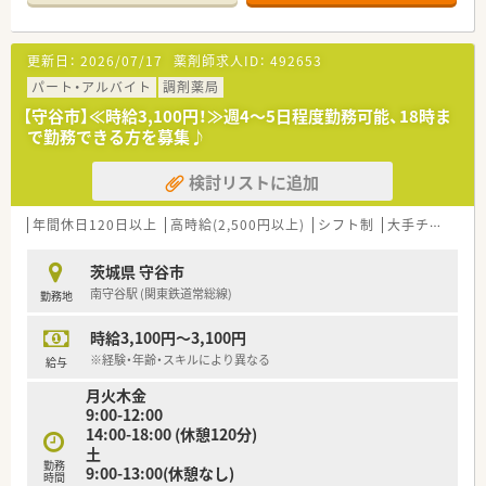
い為、安心して勤務ができるメリットもあります。
■年間休日120日以上、有給取得推奨！産休育休から復帰される
方がほとんどで長く勤められる環境です
更新日：
2026/07/17
薬剤師求人ID：
492653
パート・アルバイト
調剤薬局
【守谷市】≪時給3,100円！≫週4～5日程度勤務可能、18時ま
で勤務できる方を募集♪
検討リストに追加
年間休日120日以上
高時給(2,500円以上)
シフト制
大手チェーン以外
茨城県 守谷市
南守谷駅 (関東鉄道常総線)
勤務地
時給3,100円～3,100円
※経験・年齢・スキルにより異なる
給与
月火木金
9:00-12:00
14:00-18:00 (休憩120分)
土
勤務
9:00-13:00(休憩なし)
時間