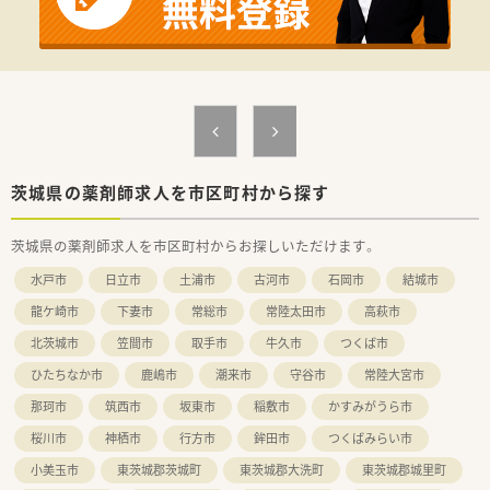
【法人特徴について】
■MBAを取得した30代の代表が率いる、平均年齢30代前半の若
くて勢いのある成長中の企業です。
■特定の店舗に籍を置くのではなく、法人全体の一員として他店
舗への応援も発生します。
■業務効率を最優先に考え、スタッフの動線を意識したシンプル
な店舗設計が特徴となっています。
【想定されるモデル年収】
■正社員の場合、年収600万円に加えて経営への貢献度に応じた
茨城県の薬剤師求人を市区町村から探す
インセンティブが支給されます。
■週32時間勤務など、ご希望の働き方に合わせて給与体系を柔
茨城県の薬剤師求人を市区町村からお探しいただけます。
軟に相談することが可能です。
■成果を出すことで給与が向上する仕組みであり、高い目標を持
水戸市
日立市
土浦市
古河市
石岡市
結城市
って働くことができる環境です。
龍ケ崎市
下妻市
常総市
常陸太田市
高萩市
北茨城市
笠間市
取手市
牛久市
つくば市
ひたちなか市
鹿嶋市
潮来市
守谷市
常陸大宮市
那珂市
筑西市
坂東市
稲敷市
かすみがうら市
桜川市
神栖市
行方市
鉾田市
つくばみらい市
小美玉市
東茨城郡茨城町
東茨城郡大洗町
東茨城郡城里町