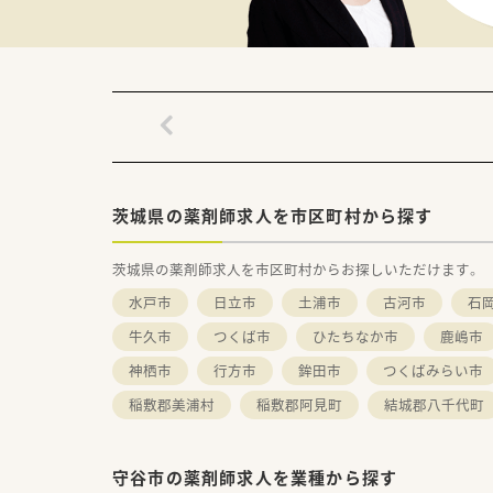
■セルフメディケーションにも注
茨城県の薬剤師求人を市区町村から探す
茨城県の薬剤師求人を市区町村からお探しいただけます。
水戸市
日立市
土浦市
古河市
石
牛久市
つくば市
ひたちなか市
鹿嶋市
神栖市
行方市
鉾田市
つくばみらい市
稲敷郡美浦村
稲敷郡阿見町
結城郡八千代町
守谷市の薬剤師求人を業種から探す