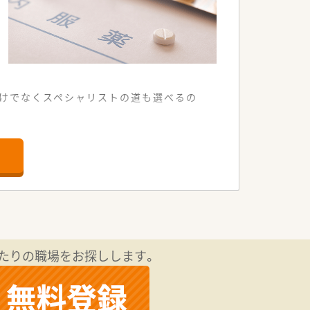
けでなくスペシャリストの道も選べるの
インに受け付けております。
幅広いニーズに対応しています。
として中心となる方を募ります。
きな正社員の薬剤師の方を求めます。
に勤務できる方を歓迎いたします。
をお持ちの方を特に募集しています。
たりの職場をお探しします。
した医療サービスを提供しています。
ニーズに応える体制を整えています。