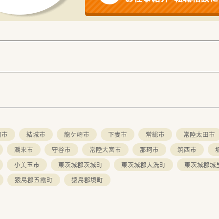
力しており、2020年に立ち上げた専門セクションではOTC
岡市
結城市
龍ケ崎市
下妻市
常総市
常陸太田市
潮来市
守谷市
常陸大宮市
那珂市
筑西市
小美玉市
東茨城郡茨城町
東茨城郡大洗町
東茨城郡城
猿島郡五霞町
猿島郡境町