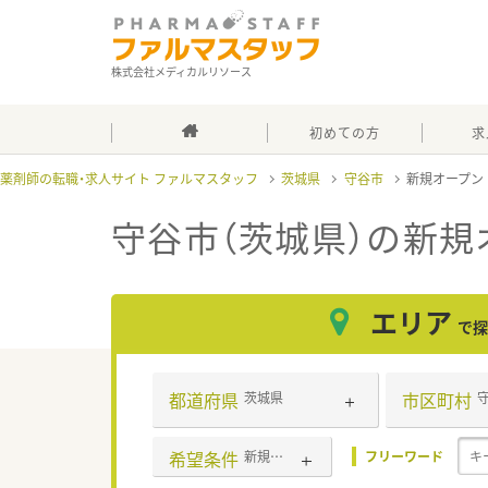
株式会社メディカルリソース
初めての方
求
薬剤師の転職・求人サイト ファルマスタッフ
茨城県
守谷市
新規オープン
守谷市（茨城県）の新規
エリア
で探
都道府県
市区町村
茨城県
希望条件
新規オープン
フリーワード