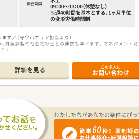
木土
勤務時間
09：00～13：00（休憩なし）
※週40時間を基本とする、1ヶ月単位
の変形労働時間制
ます／（守谷市エリア担当より）
り、麻薬調製や社会福祉士との連携も学べます。マネジメントだ
です。
この求人に
好立地にあり、近隣のクリニックから内科や脳外科の処方箋をメ
詳細を見る
お問い合わせ
、処方箋調剤のみならずOTC医薬品や薬局製剤も取りそろえ、
制となっておりますが、より安定した運営を目指すため、正社員
て】
ものであり、これからの薬局を一緒に創り上げてくださる前向
況であるため、店舗全体の状況を把握し、責任感を持って安定的
き合い、専門知識を活かして地域医療に貢献したいという熱意
わたしたちがあなたの条件にぴっ
おり、クリニック門前を中心とした出店戦略により、地域に根ざ
設置しており、薬剤師と社会福祉士が連携して、高度な在宅医療