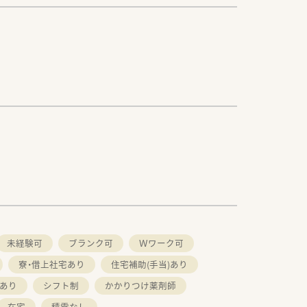
未経験可
ブランク可
Ｗワーク可
寮・借上社宅あり
住宅補助(手当)あり
あり
シフト制
かかりつけ薬剤師
在宅
積雪なし