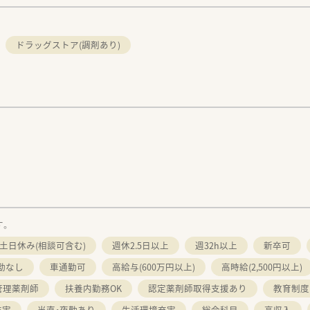
ドラッグストア(調剤あり)
す。
土日休み(相談可含む)
週休2.5日以上
週32h以上
新卒可
勤なし
車通勤可
高給与(600万円以上)
高時給(2,500円以上)
管理薬剤師
扶養内勤務OK
認定薬剤師取得支援あり
教育制度
充実
当直・夜勤あり
生活環境充実
総合科目
高収入