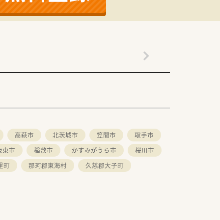
や薬局製剤の普及に努めています。
高萩市
北茨城市
笠間市
取手市
坂東市
稲敷市
かすみがうら市
桜川市
里町
那珂郡東海村
久慈郡大子町