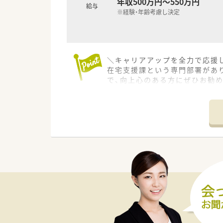
年収500万円～550万円
給与
※経験・年齢考慮し決定
＼キャリアアップを全力で応援し
在宅支援課という専門部署があ
で、向上心のある方にぜひお勧め
【店舗情報と応需状況について】
■南守谷駅から徒歩7分という
■地域の方々の健康を支えるため
■現在はパート薬剤師中心の体
【募集背景と求める人物像につい
■今回の募集は新規開設に伴う
■現在は短時間勤務者が多い状
■患者様一人ひとりと丁寧に向
【法人特徴について】
■茨城県内に8店舗を展開して
■在宅支援課という専門部署を