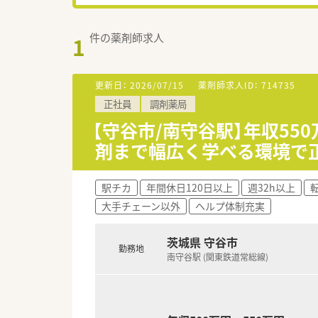
件の薬剤師求人
1
更新日：
2026/07/15
薬剤師求人ID：
714735
正社員
調剤薬局
【守谷市/南守谷駅】年収55
剤まで幅広く学べる環境で
駅チカ
年間休日120日以上
週32h以上
大手チェーン以外
ヘルプ体制充実
茨城県 守谷市
勤務地
南守谷駅 (関東鉄道常総線)