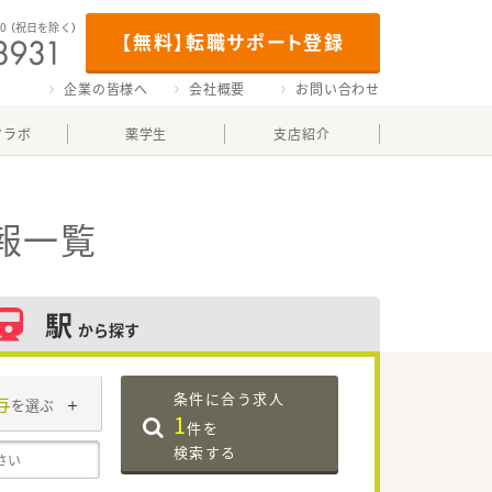
00
（祝日を除く）
【無料】転職サポート登録
企業の皆様へ
会社概要
お問い合わせ
マラボ
薬学生
支店紹介
報一覧
駅
から探す
条件に合う求人
与
を選ぶ
1
件を
検索する