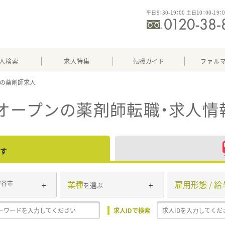
平日9：30-19：00 土日10：00-19：
人検索
求人特集
転職ガイド
ファル
オープン
の薬剤師転職・求人情
す
業種
雇用形態 / 給
守谷市
を選ぶ
求人IDで検索