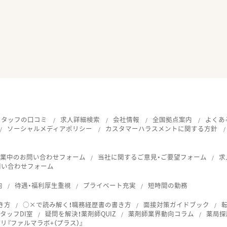
スタッフの口コミ
求人詳細検索
会社情報
全国拠点案内
よくあ
ソーシャルメディアポリシー
カスタマーハラスメントに関する方針
就業中のお問い合わせフォーム
当社に関するご意見・ご要望フォーム
求
問い合わせフォーム
向
待遇・福利厚生重視
プライベート充実
短時間の勤務
き方
○×で読み解く！職務経歴書の書き方
面接対策ガイドブック
タッフDI室
疑問を解決！薬剤師QUIZ
薬剤師業界動向コラム
薬局探
『ファルマラボ+（プラス）』