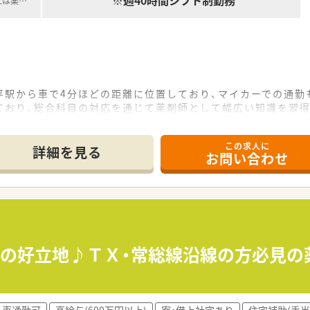
※週40時間シフト制勤務
上は薬
…
平駅から車で4分ほどの距離に位置しており、マイカーでの通勤
ており、総合科目の対応を通じて薬剤師として幅広い知識を習得
すが、薬剤師の約2倍の事務スタッフを配置し、対人業務に集中
この求人に
て】
詳細を見る
お問い合わせ
した欠員補充による急募案件であり、意欲的な正社員の方を新
の経験をお持ちの方はもちろん、経営的視点を持って主体的に業
堅層を幅広く募集しており、病院勤務のみで調剤未経験の方でも
プクラスの多さを誇り、プライベートの時間を大切にしながら
度と極めて少なく、15分単位での支給が徹底されているため、
分の好立地♪ＴＸ・常総線沿線の方必見の
得率は84％に達しており、1ヶ月間の連続休暇を取得した実績
箋アプリの開発など、時代を先読みしたデジタル化を推進し、患
車通勤可
高給与(600万円以上)
寮・借上社宅あり
住宅補助(手当