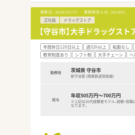
更新日：
2026/07/17
薬剤師求人ID：
201861
正社員
ドラッグストア
【守谷市】大手ドラッグスト
年間休日120日以上
週32h以上
転勤なし
教育制度あり
シフト制
大手チェーン
ヘ
茨城県 守谷市
勤務地
新守谷駅 (関東鉄道常総線)
年収505万円～700万円
給与
※上記は30代経験者モデル、経験・役職
なります。