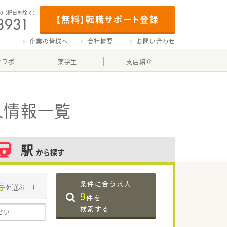
00
（祝日を除く）
【無料】転職サポート登録
企業の皆様へ
会社概要
お問い合わせ
マラボ
薬学生
支店紹介
人情報一覧
駅
から探す
条件に合う求人
与
を選ぶ
9
件を
検索する