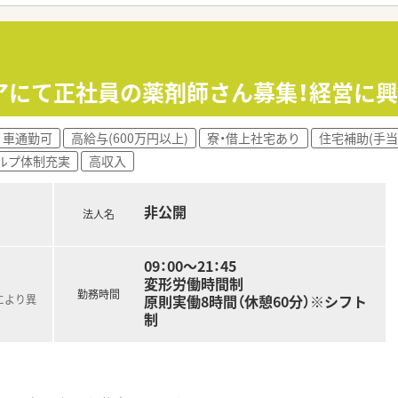
アにて正社員の薬剤師さん募集！経営に
車通勤可
高給与(600万円以上)
寮・借上社宅あり
住宅補助(手当
ルプ体制充実
高収入
非公開
法人名
09：00～21：45
変形労働時間制
勤務時間
原則実働8時間（休憩60分）※シフト
により異
制