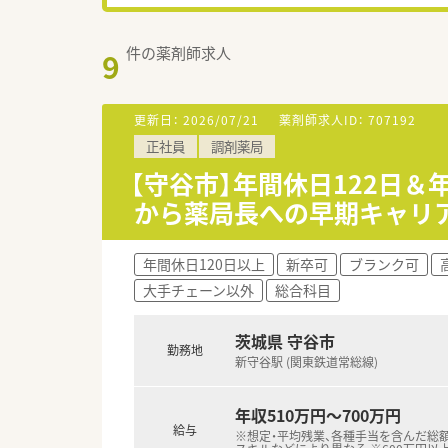
件の薬剤師求人
9
更新日：
2026/07/21
薬剤師求人ID：
707192
正社員
調剤薬局
【守谷市】年間休日122日＆
から薬局長への早期キャリ
年間休日120日以上
新卒可
ブランク可
大手チェーン以外
総合科目
茨城県 守谷市
勤務地
新守谷駅 (関東鉄道常総線)
年収510万円～700万円
給与
※想定・平均残業、各種手当を含んだ総額