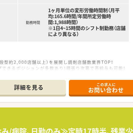
1ヶ月単位の変形労働時間制（月平
均:165.6時間/年間所定労働時
間:1,988時間）
勤務時間
※1日4~15時間のシフト制勤務（店舗
により異なる）
設型約2,000店舗以上）を展開し調剤店舗数業界TOP！
プできるポジションが多数あり！頑張り次第で高給与も可能！
、経験の少ない方でも500万前半スタートと業界TOP水準！
社内研修や外部組織と連携した研修を用意されています
この求人に
そ活躍できるキャリアパスが多種多様に用意されています。
詳細を見る
お問い合わせ
ジャーや営業部長等のマネジメントのポジションも増えます。
せるスペシャリストを目指すことも可能です。
部門等の本社スタッフなど活動領域は多種多様です。
おり、在宅医療へもしっかりと関わる事ができます。
能で、時短制度は小学5年生まで時短勤務ができるよう変更予定
イフバランスが整っています
員割引制度など嬉しいメリットもたくさんあります！
休み/病院、日勤のみ≫定時17時半、残業