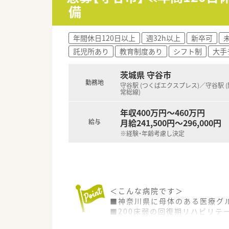
備
年間休日120日以上
週32h以上
新卒可
託児所あり
教育制度あり
シフト制
大手
茨城県 守谷市
勤務地
守谷駅 (つくばエクスプレス)／守谷駅 
常総線)
年収400万円～460万円
月給241,500円～296,000円
給与
※経験・年齢考慮し決定
＜こんな病院です＞
■神奈川県に母体のある医療グ
■200床弱の回復期リハビリテ
っています。