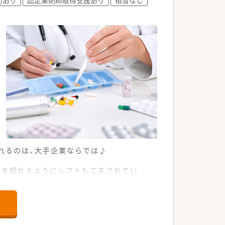
への投資を惜しまない会社です。
な取り組みも行われています。
れるのは、大手企業ならでは♪
立を図れるようにシフトも工夫されてい
。