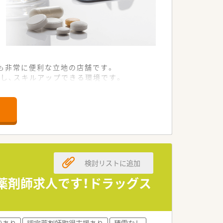
も非常に便利な立地の店舗です。
し、スキルアップできる環境です。
できる体制を整えています。
しい仲間として積極採用しています。
務に取り組める方を求めています。
第2新卒であれば検討可能です。
検討リストに追加
長く働き続けられる環境です。
ワークライフバランスは抜群です。
薬剤師求人です！ドラッグス
もあるなど、休息も大切にできます。
者様の利便性向上に努めています。
)あり
認定薬剤師取得支援あり
積雪なし