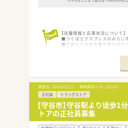
スキルなどにより異なる ※600万円以
【店舗情報と応需状況について】
■つくばエクスプレスのみらい
■広域からの処方箋を受け付け
■枚数やスタッフ数は非公開で
【募集背景と求める人物像につい
■組織のさらなる活性化を目指
■管理薬剤師の経験や在宅業務
■40代中盤までの若手から中
更新日：
2026/07/17
薬剤師求人ID：
203167
【勤務実態について】
正社員
ドラッグストア
■年間休日は122日と業界トッ
■残業時間は月平均3.8時間程
【守谷市】守谷駅より徒歩1
■最大7連休のサマーホリデー取
トアの正社員募集
【こんな取り組みをしています】
■ICTを積極的に活用した処方
年間休日120日以上
週32h以上
転勤なし