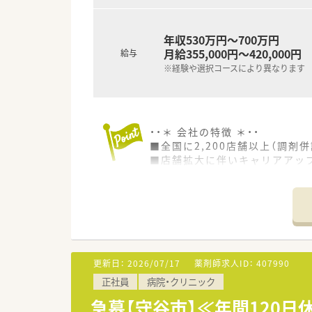
年収530万円～700万円
月給355,000円～420,000円
給与
※経験や選択コースにより異なります
・・＊ 会社の特徴 ＊・・
■全国に2,200店舗以上（調剤併
■店舗拡大に伴いキャリアアッ
■経験や勤務コースによりますが
■職種や職域に合わせ、豊富な
■薬剤師が中心の会社だからこ
■店舗拡大に伴い、エリアマネ
■在宅や教育等の専門性を活か
■その他にも、管理部門や商品
■在宅実施店舗は年々増加して
更新日：
2026/07/17
薬剤師求人ID：
407990
■育児休暇は3歳まで取得が可
正社員
病院・クリニック
■年間休日が120日とワークラ
■日用品から常備薬まで、従業
急募【守谷市】≪年間120日