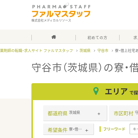
株式会社メディカルリソース
初めての方
求
薬剤師の転職・求人サイト ファルマスタッフ
茨城県
守谷市
寮・借上社宅
守谷市（茨城県）の寮・
エリア
で探
都道府県
市区町村
茨城県
希望条件
寮・借上社宅あり
フリーワード