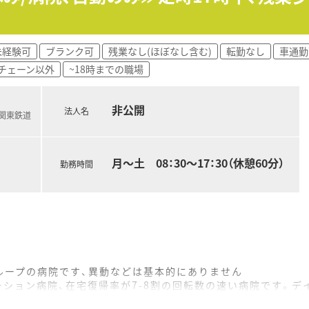
未経験可
ブランク可
残業なし(ほぼなし含む)
転勤なし
車通勤
チェーン以外
~18時までの職場
非公開
法人名
(関東鉄道
月～土 08：30～17：30（休憩60分）
勤務時間
ループの病院です、異動などは基本的にありません
ーション病院、在宅復帰率が7-8割の回転数の速い病院です。デ