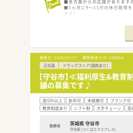
■多方面からの応援がありますの
■1ヵ月に9～11日の休日取得
ます！
■ご年齢・ご経験不問で応募がで
更新日：
2026/07/17
薬剤師求人ID：
188859
正社員
ドラッグストア(調剤あり)
【守谷市】≪福利厚生&教育
舗の募集です♪
週32h以上
新卒可
未経験可
ブランク可
教育制度あり
シフト制
大手チェーン
高
茨城県 守谷市
勤務地
守谷駅 (つくばエクスプレス)