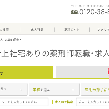
平日9：30-19：00 土日10：00-19：
人検索
求人特集
転職ガイド
ファル
あり
借上社宅あり
の薬剤師転職・求
す
業種
雇用形態 / 給
守谷市
を選ぶ
求人IDで検索