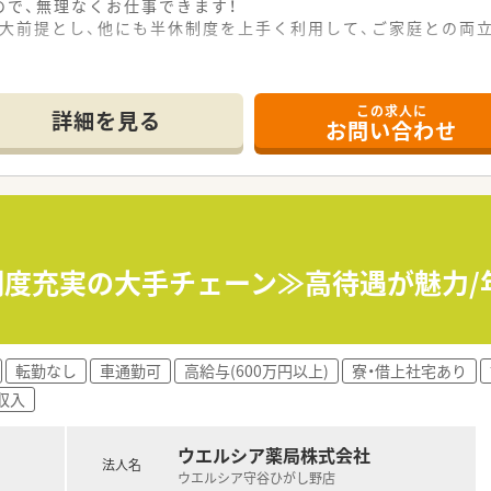
で、無理なくお仕事できます！
を大前提とし、他にも半休制度を上手く利用して、ご家庭との両
きます。60歳が定年ですが、契約社員への切り替えもご相談可
この求人に
詳細を見る
お問い合わせ
制度充実の大手チェーン≫高待遇が魅力/年
転勤なし
車通勤可
高給与(600万円以上)
寮・借上社宅あり
収入
ウエルシア薬局株式会社
法人名
ウエルシア守谷ひがし野店