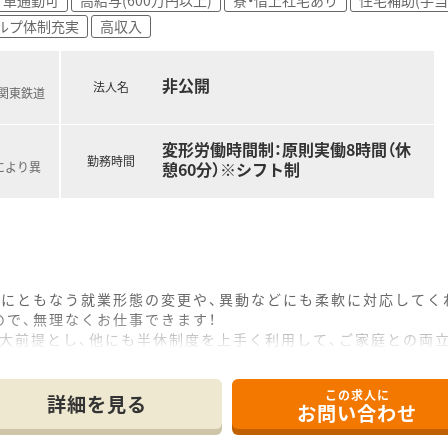
徹底した研修制度や、階層別の研修教育棟を完備するなど、教育
ルプ体制充実
高収入
社内体制の整備をスタートさせるなど、多様性を尊重する先進的
非公開
法人名
(関東鉄道
変形労働時間制：原則実働8時間（休
勤務時間
憩60分）※シフト制
により異
化にともなう就業形態の変更や、異動などにも柔軟に対応してく
で、無理なくお仕事できます！
を大前提とし、他にも半休制度を上手く利用して、ご家庭との両
きます。60歳が定年ですが、契約社員への切り替えもご相談可
この求人に
詳細を見る
お問い合わせ