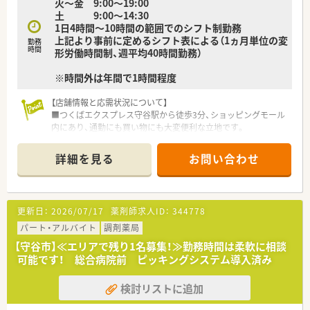
火～金 9:00～19:00
土 9:00～14:30
1日4時間～10時間の範囲でのシフト制勤務
上記より事前に定めるシフト表による（1ヵ月単位の変
勤務
時間
形労働時間制、週平均40時間勤務）
※時間外は年間で1時間程度
【店舗情報と応需状況について】
■つくばエクスプレス守谷駅から徒歩3分、ショッピングモール
内にあり、通勤にも買い物にも大変便利な立地です。
■主な応需科目は心療内科で、1日の処方箋枚数は平均50枚から
80枚程度を複数名で対応します。
詳細を見る
お問い合わせ
■心療内科の他、睡眠外来と内視鏡クリニックを応需しています
が、そちらは枚数が少なくほぼ心療内科の対応になります。
【勤務実態について】
更新日：
2026/07/17
薬剤師求人ID：
344778
■年間を通して残業はほとんど発生せず、ほぼ毎日定時で退勤す
ることが可能です。
パート・アルバイト
調剤薬局
■全社での平均有給休暇取得日数は14日と高く、プライベート
【守谷市】≪エリアで残り1名募集！≫勤務時間は柔軟に相談
の予定も立てやすいです。
可能です！ 総合病院前 ピッキングシステム導入済み
■土曜日の勤務は14時30分までとなっており、実質的に週休2.5
日の働き方ができます。
検討リストに追加
【こんな取り組みをしています】