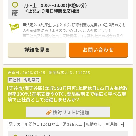
月～土 9:00～18:00（休憩60分）
※上記より曜日時間を応相談
勤務
時間
■法定外福利厚生も様々あり、研修制度も充実。中途採用の方も
入社前研修がありますので、安心してご入社頂けます！
■正社員又は契約社員も同時募集です。契約社員の場合の条件
についてはお問い合わせ下さい。地域限定採用もございますの
で、転勤ができない方もご相談下さい。
詳細を見る
お問い合わせ
○こんな方にお勧め○
・研修、教育制度が整った薬局でスキルの基礎を固めたい方
・安定した大手企業の薬局で安定した働き方がしたい方
更新日：
2026/07/15
薬剤師求人ID：
714735
正社員
調剤薬局
【守谷市/南守谷駅】年収550万円可！年間休日122日＆有給取
得率100％！在宅支援やOTC、薬局製剤まで幅広く学べる環
境で正社員として活躍しませんか？
検討リストに追加
駅チカ
年間休日120日以上
週32h以上
転勤なし
車通勤可
認定