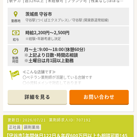
駅チカ
週32h以上
未経験可
ブランク可
残業なし(ほぼなし含む)
茨城県 守谷市
守谷駅 (つくばエクスプレス)／守谷駅 (関東鉄道常総線)
勤務地
時給2,200円～2,500円
※経験・年齢考慮し決定
給与
月～土：9:00～18:00（休憩60分）
※上記より日数・時間応相談
勤務
※土曜日は月1回以上勤務
時間
≪こんな店舗です≫
〇ベテラン薬剤師が活躍している店舗です
〇小児科メインで対応しております
〇守谷駅より徒歩10分・車通勤もご相談ください
〇2018年にオープンした綺麗な薬局
詳細を見る
お問い合わせ
〇近隣にスーパーやコンビニもあります
≪こんな企業です≫
■栃木県・茨城県を中心に12店舗展開している調剤薬局グループ
更新日：
2026/07/21
薬剤師求人ID：
707192
です。地域のかかりつけ薬局を目指し在宅へも積極的に取り組
んでおります。(無菌調剤室保有)
正社員
調剤薬局
■薬剤師会の勉強会やe-Learning料金は全額会社負担です。自
【守谷市】年間休日122日＆年収600万円以上も相談可能！45