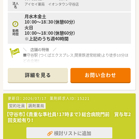
法人
アイセイ薬局 イオンタウン守谷店
名
月水木金土
10：00～18：30（休憩60分）
火日
勤務
10：00～18：00（休憩60分）
時間
※上記のうち週40時間
＼ 店舗の特徴 ／
■守谷駅 (つくばエクスプレス,関東鉄道常総線)より徒歩10分ほ
どの立地！
■大型商業施設内にある店舗です。
休憩や勤務後のお買い物にも大変便利な環境です！
詳細を見る
お問い合わせ
＼ 企業の特徴 ／
■関東圏を中心に、全国380店舗近く展開している会社です。
■クリニック門前6割、医療モール3割、病院門前1割になりま
更新日：
2026/07/17
薬剤師求人ID：
15221
す。
■30年以上前から医療モール事業を手がけており今では、
契約社員
調剤薬局
医療モールは153店舗と業界トップクラス店舗数を誇る医療
【守谷市】《貴重な準社員！17時まで》総合病院門前 賞与年2
モール開発のパイオニア企業です！
回支給有り！
■新規医療モールの自社開発や出店を毎年続けており、着実に店
舗数を伸ばしています。
検討リストに追加
M&Aだけではなく自社開発を積極的に進めることで、安定し
た店舗展開を実現しています。