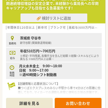
身のスキルアップにつながる様、会社としてもサポートしており
期連続増収増益の安定企業で、未経験から薬局長への早期
ます。
キャリアアップも目指せる急募案件です！
■代表も薬剤師として現場勤務をしており、気軽に相談できる環
境があります。定着率も高く、長期的に就業いただける職場環境
検討リストに追加
が整っています
年間休日120日以上
新卒可
ブランク可
高給与(600万円以上)
寮・
茨城県 守谷市
新守谷駅 (関東鉄道常総線)
勤務地
年収510万円～700万円
※想定・平均残業、各種手当を含んだ総額 ※経験・スキルなどにより
給与
異なる ※600万円以上は薬
…
月火水木金土 9:00～18:00
日祝 9:00～17:00
勤務
※週40時間シフト制勤務
時間
【店舗情報と応需状況について】
■つくばエクスプレスのみらい平駅から車で4分ほどの距離に位
置しており、マイカーでの通勤も非常に便利な立地の店舗です。
■広域からの処方箋を受け付けており、総合科目の対応を通じて
薬剤師として幅広い知識を習得し、スキルアップできる環境で
詳細を見る
お問い合わせ
す。