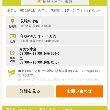
検討リストに追加
駅チカ
週32h以上
新卒可
未経験可
ブランク可
転勤なし
車通
茨城県 守谷市
新守谷駅 (関東鉄道常総線)
勤務地
年収450万円～650万円
※経験・年齢を考慮し面接後決定
給与
月火水木金
09：00～18：00（休憩60分）
土
勤務
時間
09：00～13：00（休憩なし）
■東京都に3店舗、茨城県に3店舗展開（他グループで2店舗有）し
ております。
■「患者様第一」を心に強く抱き、在宅医療支援など地域医療に
積極的に取り組んでいます。
■ピッキング監査システム「ミスゼロ子」を全店舗で導入済みで
詳細を見る
お問い合わせ
す。
弊社は患者様の安心・安全のため、調剤過誤ゼロを目指してい
ます。
■ドライブスルー調剤等現状に満足することなく社会の変化に
更新日：
2026/07/17
薬剤師求人ID：
330995