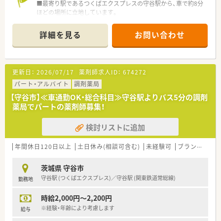
■最寄り駅であるつくばエクスプレスの守谷駅から、車で約8分
す。
ほどの場所に立地しています。
■100日間にわたる新卒向けの徹底した研修制度や、階層別の研
■地域に根差した面分業の薬局として、近隣の多様な医療機関か
修教育棟を完備するなど、教育への投資を惜しまない会社です。
ら処方箋を応需しています。
■LGBT理解増進法に基づいた社内体制の整備をスタートさせる
詳細を見る
お問い合わせ
■多くの店舗に医療事務が配置されており、薬剤師が専門業務に
など、多様性を尊重する先進的な取り組みも行われています。
集中できる体制が整っています。
【募集背景と求める人物像について】
更新日：
2026/07/17
薬剤師求人ID：
674272
■今後の更なる事業拡大を見据えた、体制強化のための定期的な
増員募集となっています。
パート・アルバイト
調剤薬局
■未経験の方や実務から離れていた方も、充実した研修制度で安
【守谷市】≪車通勤OK・総合科目≫守谷駅よりバス5分の調剤
心して業務を開始できます。
薬局でパートの薬剤師募集！
■将来的に管理職を目指したいというような、キャリアアップへ
の意欲が高い方を歓迎します。
検討リストに追加
【法人特徴について】
■創業150年以上の歴史を誇り、北陸地方を中心に全国600店舗
年間休日120日以上
土日休み(相談可含む)
未経験可
ブランク可
以上を展開する成長企業です。
■「健康と美と衛生」の分野で社会貢献することを理念に掲げ、
茨城県 守谷市
地域のかかりつけ薬局を目指します。
守谷駅 (つくばエクスプレス)／守谷駅 (関東鉄道常総線)
勤務地
■調剤と物販を融合させた店舗作りを特徴とし、地域住民の生活
を多角的にサポートしています。
時給2,000円～2,200円
※経験・年齢により考慮します
給与