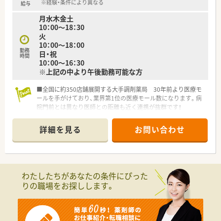
※経験・条件により異なる
給与
月水木金土
10：00～18：30
火
10：00～18：00
勤務
日・祝
時間
10：00～16：30
※上記の中より午後勤務可能な方
■全国に約350店舗展開する大手調剤薬局 30年前より医療モ
ールを手がけており、業界第1位の医療モール数になります。病
院門前とは異なり医師との距離も近く連携が抜群です！
■自動監査システムや自動混注器などの最新技術を店舗へ順次
導入しています。薬剤師の業務負担を減らし、患者様の服薬管
詳細を見る
お問い合わせ
理・指導へより注力できる体制を整えています。過誤の心配が無
い為、安心して勤務ができるメリットもあります。
■年間休日120日以上、有給取得推奨！産休育休から復帰される
方がほとんどで長く勤められる環境です
わたしたちがあなたの条件にぴった
りの職場をお探しします。