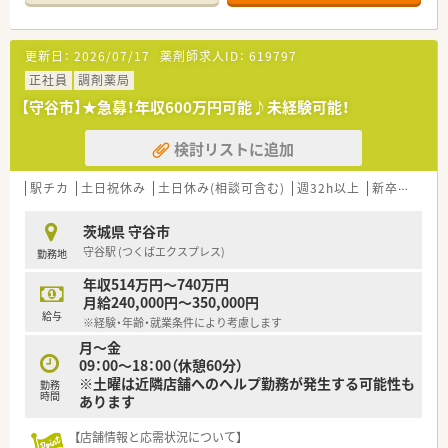
■枚数やスタッフ数は非公開ですが、薬剤師の約2倍の事務スタ
ッフを配置し、対人業務に集中できる体制を整えています。
更新日：
2026/07/17
薬剤師求人ID：
619797
【募集背景と求める人物像について】
■組織のさらなる活性化を目指した欠員補充による急募案件で
正社員
調剤薬局
あり、意欲的な正社員の方を新しい仲間として積極採用していま
【守谷市】★急募！年収600万円可能♪未経験可能！
す。
■管理薬剤師の経験や在宅業務の経験をお持ちの方はもちろん、
検討リストに追加
経営的視点を持って主体的に業務に取り組める方を求めていま
す。
■40代中盤までの若手から中堅層を幅広く募集しており、病院
駅チカ
土日祝休み
土日休み(相談可含む)
週32h以上
新卒可
未
勤務のみで調剤未経験の方でも第2新卒であれば検討可能です。
茨城県 守谷市
【勤務実態について】
守谷駅 (つくばエクスプレス)
勤務地
■年間休日は122日と業界トップクラスの多さを誇り、プライベ
ートの時間を大切にしながら長く働き続けられる環境です。
年収514万円～740万円
■残業時間は月平均3.8時間程度と極めて少なく、15分単位での
月給240,000円～350,000円
支給が徹底されているため、ワークライフバランスは抜群です。
給与
※経験・年齢・就業条件により考慮します
■最大7連休のサマーホリデー取得率は84％に達しており、1ヶ
月～金
月間の連続休暇を取得した実績もあるなど、休息も大切にできま
09：00～18：00（休憩60分）
す。
※土曜は近隣店舗へのヘルプ勤務が発生する可能性も
勤務
時間
あります
【こんな取り組みをしています】
■ICTを積極的に活用した処方箋アプリの開発など、時代を先読
【店舗情報と応需状況について】
みしたデジタル化を推進し、患者様の利便性向上に努めていま