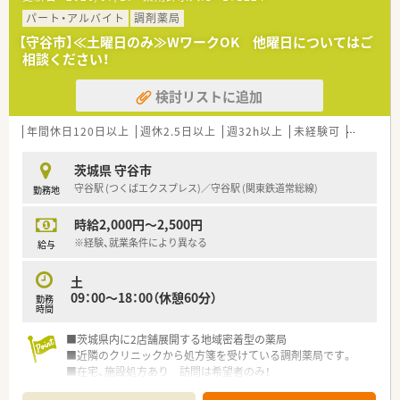
対応し新たな挑戦をしています。
＼ 研修制度について ／
■薬局内は整頓されており清潔感のある綺麗な店舗です。
パート・アルバイト
■研修認定薬剤師資格・保有者95%以上！研修制度も勉強時間の
調剤薬局
■社員の働き方を見直し、特に女性社員が継続就業が出来るよ
確保もできる環境です
【守谷市】≪土曜日のみ≫WワークOK 他曜日についてはご
う、行動計画を策定しています。
■経験の浅い方は研修も可能。ビジネスマナー・接客・電話応対
相談ください！
①半日有給休暇制度の周知を図り、自身・体調の体調不良時に
などの基礎研修薬学・調剤報酬といった薬剤師の基礎研修。
利用できる環境づくり
実機によるレセコン処方入力と電子薬歴入力実習、研修センタ
検討リストに追加
②妊娠中＆産育休復帰後の女性社員の為の相談窓口を設置し、
ー内にある本格的な模擬薬局での実践演習、
相談しやすい環境づくり
実際の患者さまを想定したロールプレイイングなど研修のノ
③年次有給休暇の取得日数を1人あたり平均年間8日以上とし
ウハウがそろっております。
年間休日120日以上
週休2.5日以上
週32h以上
未経験可
ブランク
ています。
■薬剤師のスペシャリストとして、在宅医療や漢方といった専門
分野を極める道も用意されています。
茨城県 守谷市
～社長の考え方～
守谷駅 (つくばエクスプレス)／守谷駅 (関東鉄道常総線)
勤務地
『勉強できる人＝仕事が出来る人、ではない』
『実績を出す人には評価をする（対価を払う）、頑張っている人
時給2,000円～2,500円
には評価をする』
『会社は一人では成り立たず、皆に対する感謝“ありがとう”が
※経験、就業条件により異なる
給与
あって、初めて成り立つ』
土
09：00～18：00（休憩60分）
勤務
時間
■茨城県内に2店舗展開する地域密着型の薬局
■近隣のクリニックから処方箋を受けている調剤薬局です。
■在宅、施設処方あり 訪問は希望者のみ！