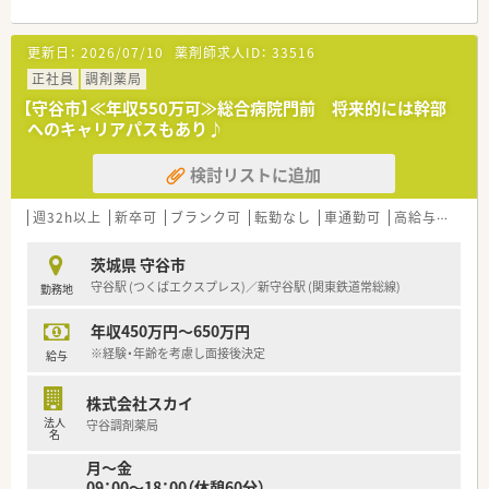
■主に近隣にある内科のクリニックから処方箋を応需しており1
日あたりの平均枚数は40枚から50枚です。
更新日：
2026/07/10
薬剤師求人ID：
33516
■現在は2名の女性薬剤師と1名の事務スタッフが在籍しており
協力し合いながら日々の業務を行っています。
正社員
調剤薬局
【守谷市】≪年収550万可≫総合病院門前 将来的には幹部
【募集背景と求める人物像について】
へのキャリアパスもあり♪
■地域の患者様へより手厚い付加価値サービスを提供すること
を目指して体制強化のために増員募集を行います。
検討リストに追加
■調剤経験の有無や年齢および性別は一切問いませんので新し
い環境で前向きに挑戦したい方を歓迎します。
■近隣の医療機関や患者様に対して明るく丁寧なコミュニケー
週32h以上
新卒可
ブランク可
転勤なし
車通勤可
高給与(600万円以上)
ションを取ることができる方を求めています。
茨城県 守谷市
【法人特徴について】
守谷駅 (つくばエクスプレス)／新守谷駅 (関東鉄道常総線)
勤務地
■北関東のエリアを中心に調剤薬局を25店舗展開しており今後
も地域医療への貢献を目指すチェーンです。
年収450万円～650万円
■全国規模で展開している大手調剤薬局のグループ会社である
ため安定した経営基盤と充実した福利厚生があります。
※経験・年齢を考慮し面接後決定
給与
■異動が発生する場合でも自宅から片道60分圏内の通勤可能な
範囲に限定されているため安心して働けます。
株式会社スカイ
法人
守谷調剤薬局
名
月～金
09：00～18：00（休憩60分）