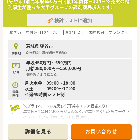
【守谷市】最高年収650万円可能！年間休日124日で充実の福
した運営を目指すため、正社員として中心となる方を募ります。
利厚生が整った大手グループの調剤薬局求人です！
【募集背景と求める人物像について】
検討リストに追加
■今回の募集は新規開設に伴うものであり、これからの薬局を一
緒に創り上げてくださる前向きな正社員の薬剤師の方を求めま
す。
駅チカ
年間休日120日以上
週32h以上
未経験可
ブランク可
転
■現在は短時間勤務者が多い状況であるため、店舗全体の状況を
把握し、責任感を持って安定的に勤務できる方を歓迎いたしま
茨城県 守谷市
す。
南守谷駅 (関東鉄道常総線)
勤務地
■患者様一人ひとりと丁寧に向き合い、専門知識を活かして地域
医療に貢献したいという熱意をお持ちの方を特に募集していま
年収450万円～650万円
す。
月給280,000円～550,000円
給与
※経験により異なる
【法人特徴について】
■茨城県内に8店舗を展開しており、クリニック門前を中心とし
月火木金 09：00～18：00
た出店戦略により、地域に根ざした医療サービスを提供していま
水土 09：00～17：00
勤務
す。
※週40時間シフト制
時間
■在宅支援課という専門部署を設置しており、薬剤師と社会福祉
士が連携して、高度な在宅医療ニーズに応える体制を整えていま
＼プライベートも充実！／（守谷市エリア担当より）
す。
年間休日124日とお休みが大変多く、残業も少ないためワークラ
■セルフメディケーションにも注力しており、2020年に立ち上
イフバランスを重視したい方に最適です。
げた専門セクションではOTCや薬局製剤の普及に努めていま
す。
【店舗情報と応需状況について】
詳細を見る
お問い合わせ
■茨城県守谷市に位置しており関東鉄道常総線の南守谷駅から
車で5分ほどの場所に立地している調剤薬局です。