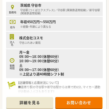
■平均して18時半頃には退勤しており、残業が少なく仕事後の
プライベートも充実できます。
茨城県 守谷市
■年に1日ご自身の誕生月に取得できるバースデー休暇制度があ
守谷駅 (つくばエクスプレス)／守谷駅 (関東鉄道常総線)／新守谷駅
勤務地
り、社員から好評です。
(関東鉄道常総線)
年収450万円～550万円
【職場環境と雰囲気】
■20代から30代の若手スタッフが中心となって活躍しており、
※経験・年齢により異なる
給与
活気のある明るい職場です。
■薬局内は常に整理整頓され、清潔感のある綺麗な空間で気持ち
株式会社コスモ
よく業務に取り組めます。
法人
守谷ふれあい薬局
■近隣に系列店舗があるため、急な休みなどにも柔軟に対応でき
名
るヘルプ体制が整っています。
月～金
09：00～18：00（休憩60分）
10：00～19：00（休憩60分）
土
勤務
時間
09：00～17：00（休憩60分）
※上記より週40時間シフト制
【店舗情報と応需状況について】
■最寄り駅の守谷駅や新守谷駅からは車で約6分、マイカー通勤
がお勧め♪バスもあります！
■応需元である総合守谷第一病院の門前に位置し、総合科目の処
方箋を扱っているため、幅広い知識や経験が積めます。門前の3
詳細を見る
お問い合わせ
店舗の中で一番広く、枚数は2番目に多い店舗です。