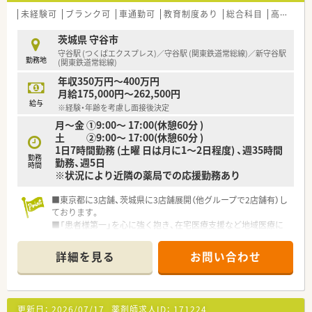
■社長が薬剤師であり育休も取得しており、女性が長く働き続け
未経験可
ブランク可
車通勤可
教育制度あり
総合科目
高収入
られる企業を目指しています。
■取締役の半分が薬剤師！現場への理解が深い経営陣なので、働
茨城県 守谷市
きやすい環境作りをしています
守谷駅 (つくばエクスプレス)／守谷駅 (関東鉄道常総線)／新守谷駅
勤務地
(関東鉄道常総線)
＼ こんな労働環境です ／
年収350万円～400万円
■定着率91％以上！長く働ける環境です！
月給175,000円～262,500円
■残業も全社平均11時間程と労働時間も少なめです。
給与
※経験・年齢を考慮し面接後決定
■プライベート充実！所定労働時間、161時間（法定173.3時間）
月～金 ①9:00～ 17:00(休憩60分 )
と、法定を下回る水準です。
土 ②9:00～ 17:00(休憩60分 )
■年間休日123日！有給休暇約85%消化（薬事スタッフ）プライベ
1日7時間勤務 (土曜 日は月に1～2日程度) 、週35時間
ートとメリハリつけやすい環境を整えています
勤務
勤務、週5日
■育休復帰率95％！時短勤務者170名以上、お子様が小学生入学
時間
※状況により近隣の薬局での応援勤務あり
まで利用できます（入社時から時短勤務は不可となります）
■ノルマなども無くノビノビと成長する環境を意識している為、
■東京都に3店舗、茨城県に3店舗展開（他グループで2店舗有）し
非常に働きやすい社風です。
ております。
■電子薬歴は全店舗で導入。
■「患者様第一」を心に強く抱き、在宅医療支援など地域医療に
自動監査システムや自動混注器などの最新技術を店舗へ順次
積極的に取り組んでいます。
導入しています。
■ピッキング監査システム「ミスゼロ子」を全店舗で導入済みで
■お薬代サポート・Eラーニング・会員制福利厚生サービス・サー
詳細を見る
お問い合わせ
す。
クル活動など、福利厚生充実
弊社は患者様の安心・安全のため、調剤過誤ゼロを目指してい
■全国転勤・エリア勤務・転居なしの勤務とコースが選択できま
ます。
す
■ドライブスルー調剤等現状に満足することなく社会の変化に
更新日：
2026/07/17
薬剤師求人ID：
171224