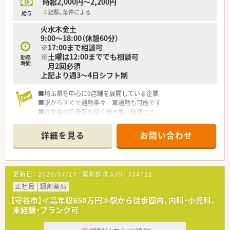
時給2,000円～2,200円
■残業がほとんどなく、毎日ほぼ定時で帰宅できるため、プライ
ベートの時間をしっかりと確保できます。
※経験、条件による
給与
■経営者が薬剤師であるため、現場の意見や薬剤師特有の悩みを
火水木金土
理解してもらいやすく、安心して働けます。
9:00～18:00（休憩60分）
■高水準の給与に加え、良好な人間関係と働きやすい職場環境が
※17:00まで相談可
整っており、長期的なキャリア形成が可能です。
※土曜は12:00まででも相談可
勤務
時間
月2回必須
上記より週3～4日シフト制
■埼玉県を中心に9店舗を展開している企業
■駅からすぐで通勤楽々 車通勤も可能です
■従業員の定着率も良く働き易い環境です
詳細を見る
お問い合わせ
更新日：
2026/07/17
薬剤師求人ID：
334728
正社員
調剤薬局
【守谷市】≪高年収650万円≫駅から徒歩圏内、内科・小児科、
未経験・ブランク可