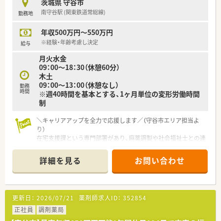
茨城県 守谷市
南守谷駅 (関東鉄道常総線)
勤務地
年収500万円～550万円
※経験・年齢考慮し決定
給与
月火水金
09：00～18：30（休憩60分）
木土
09：00～13：00（休憩なし）
勤務
時間
※週40時間を基本とする、1ヶ月単位の変形労働時間
制
＼キャリアアップを全力で応援します／（守谷市エリア担当よ
り）
在宅支援課という専門部署があり、麻薬調製や社会福祉士との連
携も学べます。マネジメントだけでなくスペシャリストの道も
選べるので、向上心のある方にぜひお勧めです。
詳細を見る
お問い合わせ
【店舗情報と応需状況について】
■南守谷駅から徒歩7分という好立地にあり、近隣のクリニック
から内科や脳外科の処方箋をメインに受け付けております。
更新日：
2026/07/21
薬剤師求人ID：
352854
■地域の方々の健康を支えるため、処方箋調剤のみならずOTC医
薬品や薬局製剤も取りそろえ、幅広いニーズに対応しています。
正社員
調剤薬局
■現在はパート薬剤師中心の体制となっておりますが、より安定