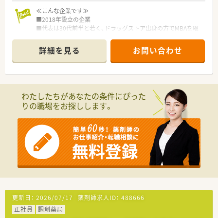
≪こんな企業です≫
■2018年設立の企業
■代表は30代前半と若く、ドラッグストア出身の方でMBAを取
得しています
■評価制度が明確化されているため遣り甲斐を持って働ける環
詳細を見る
お問い合わせ
境が整っています
≪こんな薬局です≫
■人気の県南エリア♪
■近隣クリニックから複数科目の処方箋応需
わたしたちがあなたの条件にぴった
■患者様をお待たせしないよう従業員皆さんがテキパキ動いて
りの職場をお探しします。
いる活気のある店舗
■週3～4日、混雑時は15分程度の残業が生じます
■マイカー通勤出来ます
≪こんな方にオススメ≫
◇仕事とプライベートのどちらも充実させたい方
◇レセプトや在宅など薬局業務を一通り対応できる方歓迎！
更新日：
2026/07/17
薬剤師求人ID：
488666
正社員
調剤薬局