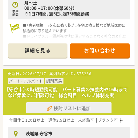
月～土
09：00～17：00（休憩60分）
勤務
※1日7時間、週5日、週35時間勤務
時間
■「患者様第一」を心に強く抱き、在宅医療支援など地域医療に
積極的に取り組んでいます
■ドライブスルー調剤等現状に満足することなく社会の変化に
対応し新たな挑戦をしています
■スタッフの質の向上地域から選ばれる薬局につながると考え
詳細を見る
お問い合わせ
ているため充実した研修制度を用意しています。
■ピッキング監査システム「ミスゼロ子」を全店舗で導入済みで
す。患者様の安心・安全のため、調剤過誤ゼロを目指しています
■薬局内は整頓されており清潔感のある綺麗な店舗です。
更新日：
2026/07/17
薬剤師求人ID：
575266
パート・アルバイト
調剤薬局
【守谷市】≪時短勤務可能 パート募集≫扶養内や16時まで
など柔軟にご相談可能 総合科目 ヘルプ体制充実
検討リストに追加
年間休日120日以上
週休2.5日以上
未経験可
ブランク可
Ｗワーク
茨城県 守谷市