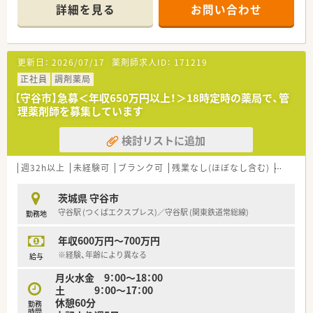
詳細を見る
お問い合わせ
更新日：
2026/07/17
薬剤師求人ID：
171219
正社員
調剤薬局
【守谷市】急募＜年収650万円以上！＞18時定時の薬局で、管
理薬剤師を募集しています
検討リストに追加
週32h以上
未経験可
ブランク可
残業なし(ほぼなし含む)
転勤な
茨城県 守谷市
守谷駅 (つくばエクスプレス)／守谷駅 (関東鉄道常総線)
勤務地
年収600万円～700万円
※経験、年齢により異なる
給与
月火水金 9：00～18：00
土 9：00～17：00
休憩60分
勤務
時間