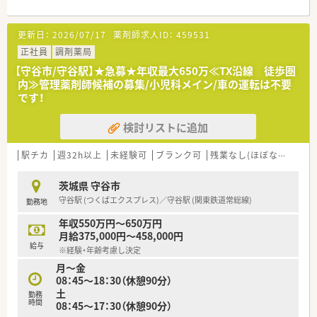
■1日の処方箋枚数は90～120枚程度で、常時薬剤師5名で対応
しています。
更新日：
2026/07/17
薬剤師求人ID：
459531
【法人特徴について】
■東京都に2店舗、茨城県に4店舗を展開し、患者様第一を掲げて
正社員
調剤薬局
地域に根差した薬局づくりを推進している企業です。
【守谷市/守谷駅】★急募★年収最大650万≪TX沿線 徒歩圏
■在宅医療への積極的な取り組みやドライブスルー調剤の導入
内≫管理薬剤師候補の募集/小児科メイン/車の運転は不要
など、常に社会の変化に対応し、新たな挑戦を続けています。
です！
■個人の頑張りや実績を正当に評価する方針であり、成果を出し
た方には昇給や賞与という形でしっかりと還元しています。
検討リストに追加
【勤務実態について】
■2年間で有給休暇取得率が100%という実績があり、プライベ
駅チカ
週32h以上
未経験可
ブランク可
残業なし(ほぼなし含む)
ートの時間を大切にしたい方に最適な環境が整っています。
■自身の体調不良時などにも柔軟に対応できるよう、半日単位で
茨城県 守谷市
有給休暇を取得できる制度の利用を全社で推奨しています。
守谷駅 (つくばエクスプレス)／守谷駅 (関東鉄道常総線)
勤務地
■妊娠中や産休・育休から復帰した後の女性社員が安心して働け
るよう、専門の相談窓口を設置しサポートしています。
年収550万円～650万円
月給375,000円～458,000円
【想定されるキャリアイメージ】
給与
※経験・年齢考慮し決定
■総合科目と在宅医療の両方を経験することで、薬剤師として幅
月～金
広い知識とスキルを習得し、市場価値を高められます。
08：45～18：30（休憩90分）
■主体的な行動や実績は正当に評価されるため、将来的には管理
土
薬剤師やエリアマネージャーといった役職も目指せます。
勤務
時間
08：45～17：30（休憩90分）
■階層別の研修制度やe-Learningが充実しており、ご自身のキ