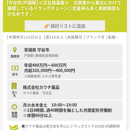
【守谷市/戸頭駅】≪正社員募集≫ 北関東から東北にかけて
展開しているドラッグチェーン◎定着率も高く異動頻度も
少なめです♪
検討リストに追加
年間休日120日以上
週32h以上
未経験可
ブランク可
転勤なし
茨城県 守谷市
戸頭駅 (関東鉄道常総線)
勤務地
年収480万円～600万円
月給320,000円～400,000円
給与
※経験者例・スキル等考慮
株式会社カワチ薬品
法人
カワチ薬局 守谷店
名
月火水木金土 10:00～19:00
※1日8時間、週40時間を軸とした月間変形労働制
勤務
※休憩60分以上
時間
■カワチ薬品は東日本を中心にドラッグストア355店（内調剤併