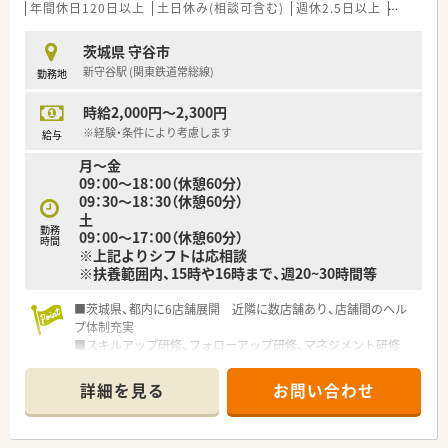
■処方箋による治療だけでなく、OTC医薬品提案によるセルフメ
年間休日120日以上
土日休み(相談可含む)
週休2.5日以上
週32h以
ディケーションを推進しています。
■地域に信頼の根を張り、医療・介護・予防の観点から地域包括ケ
茨城県 守谷市
アに貢献しています。
新守谷駅 (関東鉄道常総線)
勤務地
■社員一人ひとりの成長を重視し、スキルや経験に合わせた丁寧
な教育を実施しています。
時給2,000円～2,300円
※経験・条件により考慮します
給与
月～金
09：00～18：00（休憩60分）
09：30～18：30（休憩60分）
土
勤務
09：00～17：00（休憩60分）
時間
※上記よりシフトは応相談
※扶養範囲内、15時や16時まで、週20~30時間等
■茨城県、都内に6店舗展開 近隣に数店舗あり、店舗間のヘル
プ体制充実
■スキルアップ研修、フォローアップ研修、マネジメント研修
等、階層別に研修があります
■ピッキング監査システム導入 安全かつ効率良くお仕事でき
詳細を見る
お問い合わせ
ます