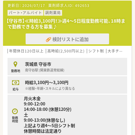
更新日：
2026/07/17
薬剤師求人ID：
492653
パート・アルバイト
調剤薬局
【守谷市】≪時給3,100円！≫週4～5日程度勤務可能、18時ま
で勤務できる方を募集♪
検討リストに追加
年間休日120日以上
高時給(2,500円以上)
シフト制
大手チェーン以外
茨城県 守谷市
南守谷駅 (関東鉄道常総線)
勤務地
時給3,100円～3,100円
※経験・年齢・スキルにより異なる
給与
月火木金
9:00-12:00
14:00-18:00 (休憩120分)
土
勤務
9:00-13:00(休憩なし)
時間
上記より週4～5日シフト制
休憩時間は法定通り