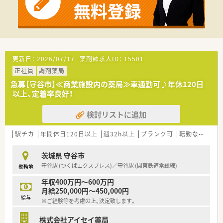
更新日：
2026/07/17
薬剤師求人ID：
15501
正社員
調剤薬局
急募【守谷市】≪商業施設内の薬局≫車通勤可♪年休120日
以上、定着率良好！
検討リストに追加
駅チカ
年間休日120日以上
週32h以上
ブランク可
転勤なし
車
茨城県 守谷市
守谷駅 (つくばエクスプレス)／守谷駅 (関東鉄道常総線)
勤務地
年収400万円～600万円
月給250,000円～450,000円
給与
※ご経験等を考慮の上、決定致します。
株式会社アイセイ薬局