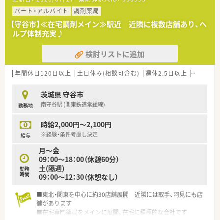
対応し新たな挑戦をしています。
■薬局内は整頓されており清潔感のある綺麗な店舗です。
パート・アルバイト
調剤薬局
■社員の働き方を見直し、特に女性社員が継続就業が出来るよ
【守谷市】≪在宅調剤メイン≫駅近 近隣に複数店舗あり、ヘ
う、行動計画を策定しています。
ルプ体制充実♪
①半日有給休暇制度の周知を図り、自身・体調の体調不良時に
利用できる環境づくり
検討リストに追加
②妊娠中＆産育休復帰後の女性社員の為の相談窓口を設置し、
相談しやすい環境づくり
③年次有給休暇の取得日数を1人あたり平均年間8日以上とし
年間休日120日以上
土日休み(相談可含む)
週休2.5日以上
週32h以
ています。
茨城県 守谷市
～社長の考え方～
南守谷駅 (関東鉄道常総線)
勤務地
『勉強できる人＝仕事が出来る人、ではない』
『実績を出す人には評価をする（対価を払う）、頑張っている人
時給2,000円～2,100円
には評価をする』
『会社は一人では成り立たず、皆に対する感謝“ありがとう”が
※経験・条件考慮し決定
給与
あって、初めて成り立つ』
月～金
09：00～18：00（休憩60分）
土(隔週)
勤務
時間
09：00～12：30（休憩なし）
■東北・関東を中心に約30店舗展開 近隣には取手、阿見にも店
舗があります
■在宅専門薬局をメインに展開、在宅に積極的な会社です