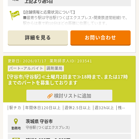
上記より週5日
【店舗情報と応需状況について】
■最寄り駅は守谷駅（つくばエクスプレス・関東鉄道常総線）で、
駅からは車で約10分ほどの距離に位置しています。
■応需科目は内科、脳神経外科、神経内科が中心で、施設や居宅
への在宅医療にも積極的に取り組んでいます。
詳細を見る
お問い合わせ
■1日の処方箋枚数は45枚から50枚程度で、薬剤師は常時2名か
ら3名体制、事務員1名で対応しています。
【募集背景と求める人物像について】
更新日：
2026/07/17
薬剤師求人ID：
203541
■協調性を大切にし、他のスタッフと円滑なコミュニケーション
を図りながら業務に励んでいただける方を求めています。
パート・アルバイト
調剤薬局
■地域医療への貢献意欲が高く、患者様一人ひとりに寄り添った
【守谷市/守谷駅】≪土曜月2回まで≫18時まで、または17時
丁寧な対応を心掛けていただける方を歓迎します。
までのパートを募集しております
【こんな方にオススメ】
検討リストに追加
■仕事と私生活のバランスを重視し、終業後の時間や休日を有効
に活用したいとお考えの方
■地域医療に深く貢献したい、患者様とじっくり向き合った丁寧
駅チカ
年間休日120日以上
週休2.5日以上
週32h以上
残業なし(ほぼなし含む)
なケアを提供したいという方
■調剤業務に関して一通りの対応が可能で、すこしゆとりをもっ
茨城県 守谷市
て働きたいと考えている方
守谷駅 (つくばエクスプレス)
勤務地
【やりがい/おすすめポイント】