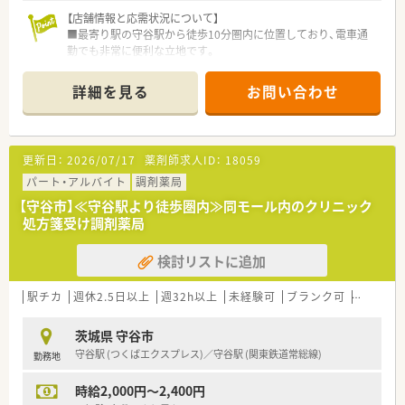
ャリアプランに合わせた継続的な学習が可能です。
【店舗情報と応需状況について】
■最寄り駅の守谷駅から徒歩10分圏内に位置しており、電車通
勤でも非常に便利な立地です。
■応需科目は小児科がメインで、1日あたり50枚から70枚程度の
処方箋に対応しています。
詳細を見る
お問い合わせ
■薬剤師は2名体制で、事務スタッフも2名在籍しており、協力し
ながら業務を進めています。
【法人特徴について】
更新日：
2026/07/17
薬剤師求人ID：
18059
■栃木県と茨城県を中心に13店舗の調剤薬局を展開し、地域医
療への貢献を目指しています。
パート・アルバイト
調剤薬局
■在宅医療にも積極的に取り組んでおり、無菌調剤室を完備する
【守谷市】≪守谷駅より徒歩圏内≫同モール内のクリニック
など設備投資も万全です。
処方箋受け調剤薬局
■代表も薬剤師として現場に立つため、スタッフの意見が届きや
すく風通しの良い組織です。
検討リストに追加
【想定されるキャリアイメージ】
■まずは管理薬剤師として、店舗の運営を円滑に進める中心的な
駅チカ
週休2.5日以上
週32h以上
未経験可
ブランク可
残業なし
役割を担っていただきます。
■将来的には複数店舗をまとめるエリアマネージャーなど、さら
茨城県 守谷市
に上の役職を目指せます。
守谷駅 (つくばエクスプレス)／守谷駅 (関東鉄道常総線)
勤務地
■会社の資格取得支援制度を利用して、小児薬物療法認定薬剤師
などを目指すことも可能です。
時給2,000円～2,400円