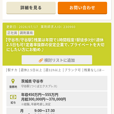
■eラーニング会社負担など、研修体制が充実しております
詳細を見る
お問い合わせ
更新日：
2026/07/17
薬剤師求人ID：
230960
正社員
調剤薬局
【守谷市/守谷駅】残業は年間で1時間程度！駅徒歩3分！週休
2.5日も可！定着率抜群の安定企業で、プライベートを大切
にしたい方にお勧め♪
検討リストに追加
駅チカ
週休2.5日以上
週32h以上
ブランク可
残業なし(ほぼなし含む)
茨城県 守谷市
守谷駅 (つくばエクスプレス)
勤務地
年収450万円～555万円
月給300,000円～370,000円
給与
※経験、年齢考慮し決定
月 9:00～17:30