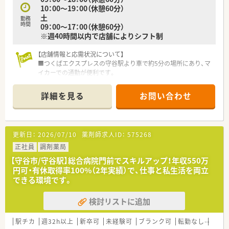
10：00～19：00（休憩60分）
土
勤務
時間
09：00～17：00（休憩60分）
※週40時間以内で店舗によりシフト制
【店舗情報と応需状況について】
■つくばエクスプレスの守谷駅より車で約5分の場所にあり、マ
イカーでの通勤が便利です。
■近隣の総合病院から、内科や外科、小児科、婦人科など非常に
幅広い科目を応需します。
詳細を見る
お問い合わせ
■1日約150枚の処方箋を、常時4～5名の薬剤師と事務4名の手
厚い体制で対応しています。
【募集背景と求める人物像について】
更新日：
2026/07/10
薬剤師求人ID：
575268
■今回は、患者様へのサービス向上とより働きやすい環境を整え
るための欠員補充です。
正社員
調剤薬局
■向上心があり、大手企業と同水準の評価制度のもとでキャリア
【守谷市/守谷駅】総合病院門前でスキルアップ！年収550万
を築きたい方を歓迎します。
円可・有休取得率100%（2年実績）で、仕事と私生活を両立
■チームワークと「ありがとう」の気持ちを大切に、患者様や同
できる環境です。
僚に接することができる方を求めます。
検討リストに追加
【勤務実態について】
■休日は日曜と他1日を指定する完全週休2日制で、年間休日は
114日を確保しています。
駅チカ
週32h以上
新卒可
未経験可
ブランク可
転勤なし
車通