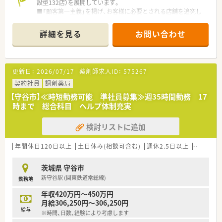
設型132店）を展開しています。
■「顧客第一主義」を掲げ、お客様に必要とされる店舗を追究し
ており品揃え数も業界随一です。
■薬剤師の募集にあたって、自宅通勤のエリア社員と転居を伴う
詳細を見る
お問い合わせ
異動があるナショナル社員の2コースに分かれています。
■勤務薬剤師だけでなく、薬局長や管理職、幹部候補としてのキ
ャリアビジョンも描ける環境です。
■調剤併設店舗でのご勤務の場合、薬剤師は調剤投薬業務が中心
更新日：
2026/07/17
薬剤師求人ID：
575267
となります。
■「地域の人々の健康を支えたい」という思いを大事にされてい
契約社員
調剤薬局
る方、ぜひご応募ください。
【守谷市】≪時短勤務可能 準社員募集≫週35時間勤務 17
時まで 総合科目 ヘルプ体制充実
検討リストに追加
年間休日120日以上
土日休み(相談可含む)
週休2.5日以上
週32h以
茨城県 守谷市
新守谷駅 (関東鉄道常総線)
勤務地
年収420万円～450万円
月給306,250円～306,250円
給与
※時間、日数、経験により考慮します