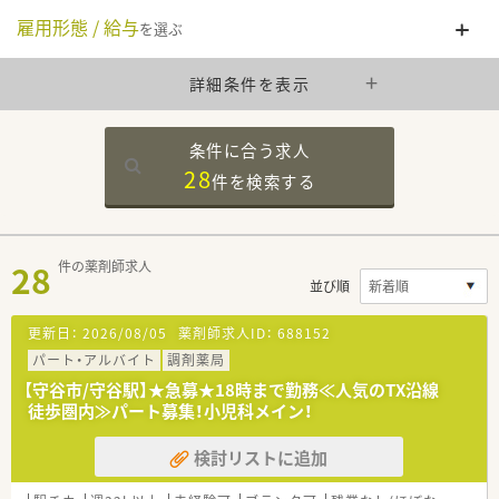
雇用形態 / 給与
を選ぶ
詳細条件を表示
条件に合う求人
28
件を
検索する
28
件の薬剤師求人
並び順
更新日：
2026/08/05
薬剤師求人ID：
688152
パート・アルバイト
調剤薬局
【守谷市/守谷駅】★急募★18時まで勤務≪人気のTX沿線
徒歩圏内≫パート募集！小児科メイン！
検討リストに追加