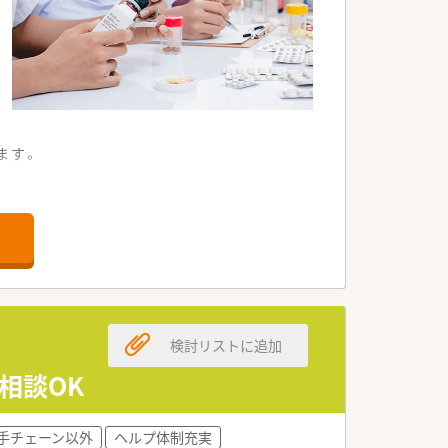
ます。
す。
す。
検討リストに追加
相談OK
す。
手チェーン以外
ヘルプ体制充実