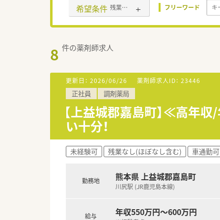
希望条件
残業なし(ほぼなし含む)
フリーワード
件の薬剤師求人
8
更新日：
2026/06/26
薬剤師求人ID：
23446
正社員
調剤薬局
【上益城郡嘉島町】≪高年収
い十分！
未経験可
残業なし(ほぼなし含む)
車通勤可
熊本県 上益城郡嘉島町
勤務地
川尻駅 (JR鹿児島本線)
年収550万円～600万円
給与