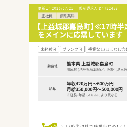
◆こんな方に人気・オススメ
更新日：
2026/07/21
薬剤師求人ID：
722459
・転職活動中にブランクを空け
正社員
調剤薬局
・様々な薬局で経験を積みたい方
・将来的に独立を検討している方
【上益城郡嘉島町】≪17時半
・転居や留学の予定があり、期間
をメインに応需しています
・旅行や趣味の時間等ライフス
・高時給で効率的に働きたい方
未経験可
ブランク可
残業なし(ほぼなし含
◆派遣の魅力
・交通費は実費分支給
・薬剤師賠償保険に弊社負担に
熊本県 上益城郡嘉島町
勤務地
・週20時間以上で社会保険加入
川尻駅 (JR鹿児島本線)／川尻駅 (JR三角
・年1度の健康診断、インフルエ
・残業代は1分単位で支給
年収420万円～600万円
月給350,000円～500,000円
給与
弊社は優良派遣事業者として厚
※経験・年齢・スキルにより異なる
安心してご就業して頂けるサポー
＼17時半退社で残業少なめ！／