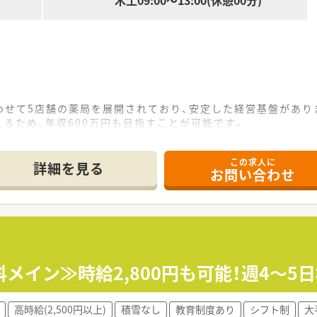
木土09:00～13:00(休憩00分)
わせて5店舗の薬局を展開されており、安定した経営基盤があり
るため、年収600万円も目指すことが可能です。
能なので、ご自身のライフスタイルに合わせて柔軟に活用できま
この求人に
て】
詳細を見る
お問い合わせ
募集で、即戦力としてご活躍いただける方を求めています。
熱意を持ち、患者様へ親身に寄り添える方を歓迎いたします。
極的に新しい知識を吸収していく向上心のある方を募集していま
メイン≫時給2,800円も可能！週4～5日
川尻駅から車で約15分の熊本県上益城郡嘉島町に位置していま
日あたり平均90枚の処方箋を応需しています。
師3名、事務員3名が在籍しており、協力体制も万全です。
高時給(2,500円以上)
積雪なし
教育制度あり
シフト制
大