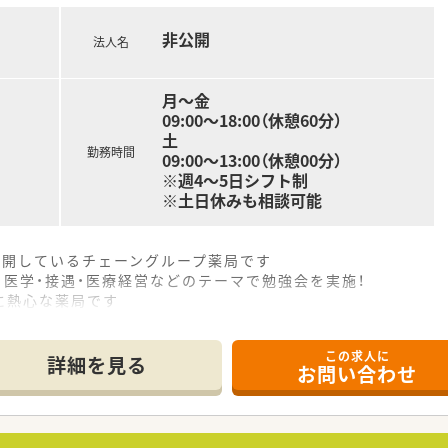
応募可能で、丁寧に指導してもらえる環境が整っています。
非公開
ライフスタイルに合わせて働くことができますよ。
法人名
月～金
09:00～18:00（休憩60分）
土
勤務時間
09:00～13:00（休憩00分）
※週4～5日シフト制
※土日休みも相談可能
舗展開しているチェーングループ薬局です
・医学・接遇・医療経営などのテーマで勉強会を実施！
に熱心な薬局です
事務所を構えており、ケアマネージャーの方たちと
ています。
この求人に
を考慮いただいた採用をされております
詳細を見る
お問い合わせ
す。温和な方で薬局の雰囲気も良く働きやすい環境です。