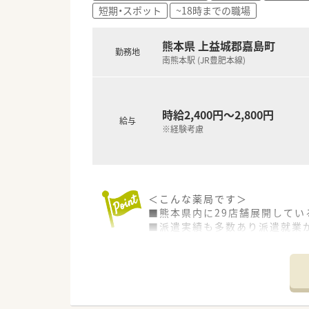
短期・スポット
~18時までの職場
【勤務実態について】
■開局時間は月火水金が9時から
熊本県 上益城郡嘉島町
■残業はほとんどなく、発生し
勤務地
■日祝が固定休で、加えてシフ
南熊本駅 (JR豊肥本線)
【想定される業務内容】
■主な業務内容は調剤、監査、
時給2,400円～2,800円
■地域に密着した薬局運営のた
給与
■現場の無理のない範囲で在宅
※経験考慮
＜こんな薬局です＞
■熊本県内に29店舗展開してい
■派遣実績も多数あり派遣就業
≪派遣とは？≫
弊社の社員として期間を区切っ
長期でも短期でも、ご希望に合