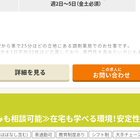
週2日～5日（金土必須）
駅から車で25分ほどの立地にある調剤薬局でのお仕事です。
方を1日平均30枚ほど応需しており、専門性を高めたい方にも
制で勤務しており、連携して業務を進められますので安心です
この求人に
て】
詳細を見る
お問い合わせ
集のため、ゆとりをもった人員体制が特徴で安心して働けます。
歓迎しており、子育て中の方も無理なく勤務開始できます。
をもって業務に取り組める方を求めている状況です。
舗の調剤薬局を展開する地域密着型の法人です。
くりに力を入れており、定着率も高いのが特徴です。
みも相談可能≫在宅も学べる環境！安定
を支えながら、着実に事業を拡大している法人です。
(ほぼなし含む)
車通勤可
教育制度あり
シフト制
大手チェー
監査、服薬指導といった業務を担当していただきます。