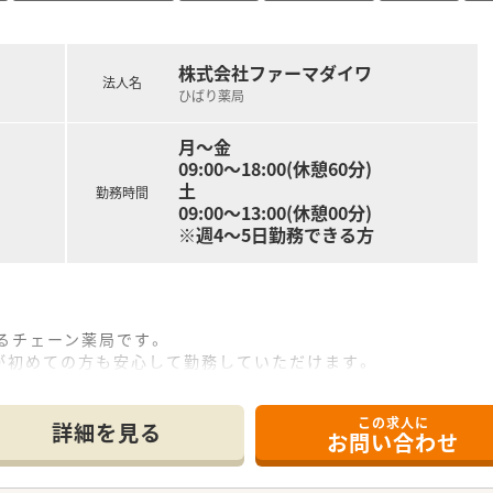
18時まで、木土は9時から13時までとなっております。
株式会社ファーマダイワ
た場合は1分単位で支給されるため安心して働けます。
法人名
トにより休日が取得でき、年間休日も確保されています。
ひばり薬局
月～金
そして患者様への丁寧な服薬指導が中心となります。
09:00～18:00(休憩60分)
め、患者様一人ひとりとじっくり向き合うことができます。
土
勤務時間
医療にも積極的に取り組んでおり、多様な経験を積めます。
09:00～13:00(休憩00分)
※週4～5日勤務できる方
るチェーン薬局です。
が初めての方も安心して勤務していただけます。
この求人に
詳細を見る
お問い合わせ
てお仕事をして頂くシステムです。
わせてお仕事をして頂く事が可能です。