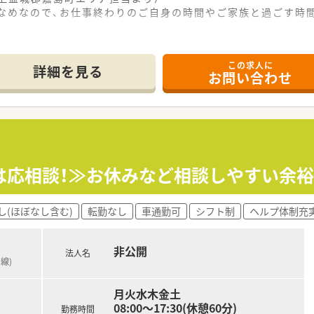
少なめなので、お仕事終わりのご自身の時間やご家族と過ごす時
------------＊
この求人に
詳細を見る
お問い合わせ
場所に位置し、車通勤も可能で快適に通っていただける便利な立
心療内科や精神科の処方箋を1日に約30枚ほど主に応需してい
7時半までとなっており、夜遅くまでの勤務がないため安心して
わせて3つの店舗を展開し、地域に密着した医療サービスを提供
トホームな雰囲気があり、社員一人ひとりに寄り添う姿勢を大切
は応相談！≫お休みなど相談しやすい余
職場環境の整備に注力しており、長く安心して勤務できるような
し(ほぼなし含む)
転勤なし
車通勤可
シフト制
ヘルプ体制充
いとお考えの、プライベートの時間をしっかりと確保したい方に
経験を積んでいきたいと希望される、未経験の方にも非常にオス
非公開
レスを避け、ご自身の車で快適にマイペースに通勤したい方にピ
法人名
線)
月火水木金土
08:00～17:30(休憩60分)
勤務時間