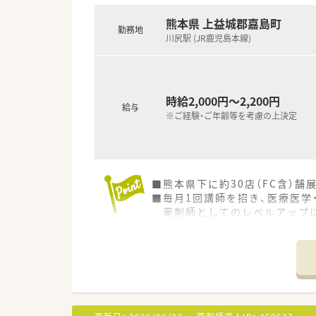
■未経験やブランクがある方も
熊本県 上益城郡嘉島町
■Wワークも可能で、ご自身の
勤務地
川尻駅 (JR鹿児島本線)
時給2,000円～2,200円
給与
※ご経験・ご年齢等を考慮の上決定
■熊本県下に約30店（FC含）
■毎月1回講師を招き、医療医学
薬剤師としてのレベルアップ
■「在宅事業」に関して本部前に
協力しながら事業拡大を図っ
■子育て中の方も働き方、店舗
■管理薬剤師は30代の男性で