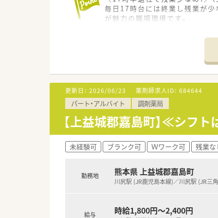
毎日17時台には終業し残業が
が魅力の職場環境です。
＊------------------------------
【店舗情報と応需状況について】
■川尻駅から車で25分ほどの
■近隣のクリニックから眼科や
■開局時間は平日と土曜日の1
更新日：
2026/06/23
薬剤師求人ID：
684644
【法人特徴について】
パート・アルバイト
調剤薬局
■熊本県と福岡県大牟田市に合
■小規模な法人ならではのアッ
【上益城郡嘉島町】≪シフト
■社員が心身ともに働きやすい
【こんな方にオススメ】
未経験可
ブランク可
Ｗワーク可
残業な
■毎日18時までには帰宅した
■これから新しく調剤薬局での
熊本県 上益城郡嘉島町
■通勤における満員電車のスト
勤務地
川尻駅 (JR鹿児島本線)／川尻駅 (JR三角
時給1,800円～2,400円
給与