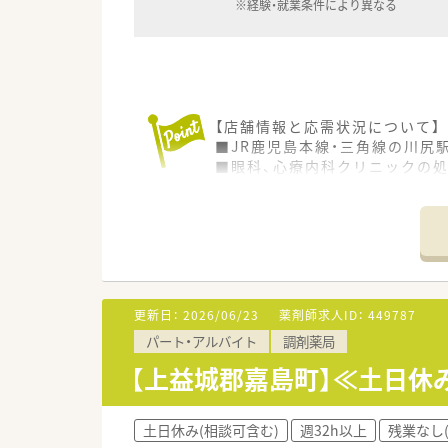
※経験・就業条件により異なる
【店舗情報と応需状況について】
■JR鹿児島本線・三角線の川尻
■眼科、心療内科クリニックの処
■薬剤師と事務が常時1〜2名体
【募集背景と求める人物像につい
■今回は事業拡大に伴う増員募
■未経験やブランクのある方も
■経験やスキルよりも、協調性
更新日：
2026/06/23
薬剤師求人ID：
449787
【法人特徴について】
パート・アルバイト
調剤薬局
■熊本と福岡県大牟田市に3店
■社員が働きやすい職場環境づ
【上益城郡嘉島町】≪土日休
■眼科や内科を中心に地域医療
【求人情報について】
土日休み(相談可含む)
週32h以上
残業なし
■勤務薬剤師の募集で、調剤や