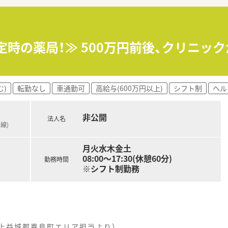
たくない方
定時の薬局！≫ 500万円前後、クリニッ
を区切って働きたい方
タイルに合わせて休みを調整したい方
む)
転勤なし
車通勤可
高給与(600万円以上)
シフト制
ヘル
て加入頂けますので安心して就業が可能
非公開
法人名
可能
線)
ンザ予防接種補助金有り
月火水木金土
08:00～17:30(休憩60分)
勤務時間
生労働省より認定を受けていますので、
※シフト制勤務
ト体制・福利厚生が整っております！
（上益城郡嘉島町エリア担当より）