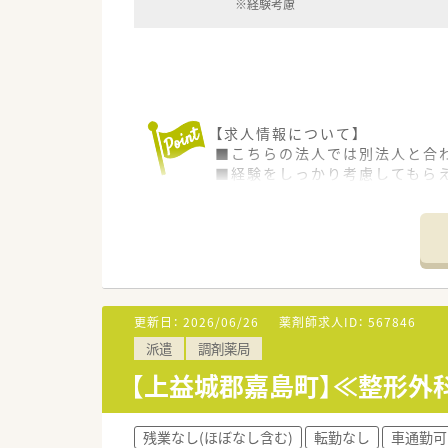
※経験考慮
【求人情報について】
■こちらの法人では別法人と合
■経験をしっかり考慮してもらえ
■有給休暇も時間単位で取得可
【募集背景と求める人物像につい
■今回、体制強化のための増員
■地域医療に貢献したいという
■スキルアップに意欲的で、積
更新日：
2026/06/26
薬剤師求人ID：
567846
【詳しい店舗情報】
派遣
調剤薬局
【店舗情報と応需状況について】
【上益城郡嘉島町】≪整形外科
■こちらの薬局はJR鹿児島本線
■内科と眼科を応需しており、1
■正社員薬剤師2名、パート薬剤
残業なし(ほぼなし含む)
転勤なし
車通勤可