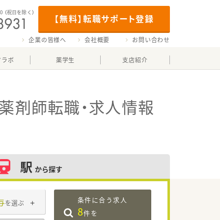
00
（祝日を除く）
【無料】転職サポート登録
企業の皆様へ
会社概要
お問い合わせ
マラボ
薬学生
支店紹介
薬剤師転職・求人情報
駅
から探す
条件に合う求人
与
を選ぶ
8
件を