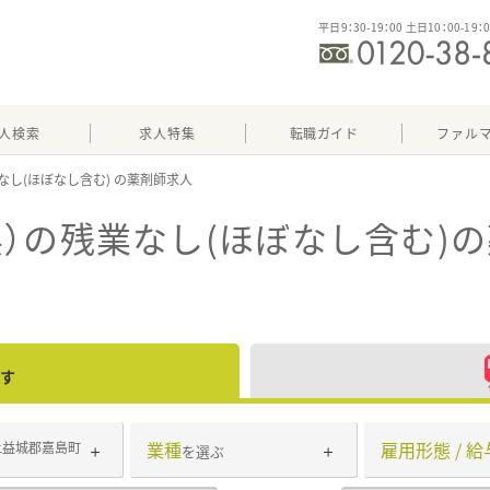
平日9：30-19：00 土日10：00-19：
人検索
求人特集
転職ガイド
ファル
なし(ほぼなし含む)
）の残業なし(ほぼなし含む)
の
す
業種
雇用形態 / 給
上益城郡嘉島町
を選ぶ