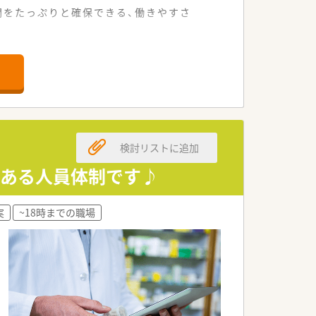
間をたっぷりと確保できる、働きやすさ
地環境です。
る店舗です。
働けます。
検討リストに追加
しております。
にしています。
裕ある人員体制です♪
法人体制です。
実
~18時までの職場
オススメです。
スメな求人です。
ッタリです。