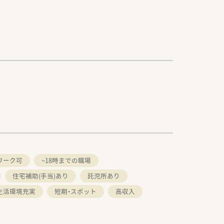
ワーク可
~18時までの職場
住宅補助(手当)あり
託児所あり
生活環境充実
短期・スポット
高収入