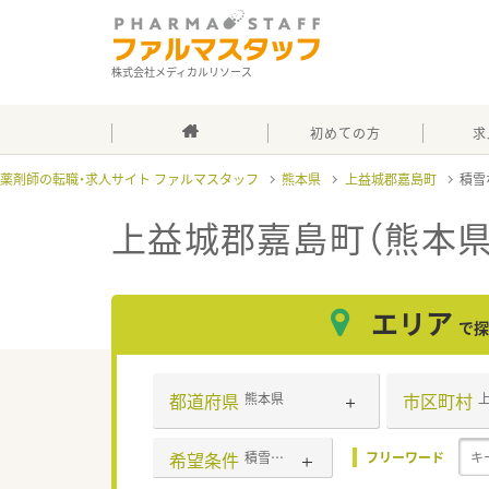
株式会社メディカルリソース
初めての方
求
薬剤師の転職・求人サイト ファルマスタッフ
熊本県
上益城郡嘉島町
積雪
上益城郡嘉島町（熊本県
エリア
で探
都道府県
市区町村
熊本県
希望条件
積雪なし
フリーワード