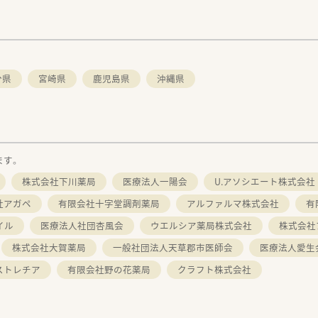
分県
宮崎県
鹿児島県
沖縄県
ます。
株式会社下川薬局
医療法人一陽会
U.アソシエート株式会社
社アガペ
有限会社十字堂調剤薬局
アルファルマ株式会社
有
イル
医療法人社団杏風会
ウエルシア薬局株式会社
株式会社
株式会社大賀薬局
一般社団法人天草郡市医師会
医療法人愛生
ストレチア
有限会社野の花薬局
クラフト株式会社