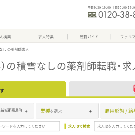
平日9：30-19：00 土日10：00-19：
人検索
求人特集
転職ガイド
ファル
なし
）の積雪なし
の薬剤師転職・求
す
業種
雇用形態 / 給
上益城郡嘉島町
を選ぶ
求人IDで検索