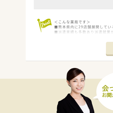
＜こんな薬局です＞
■熊本県内に29店舗展開してい
■派遣実績も多数あり派遣就業
≪派遣とは？≫
弊社の社員として期間を区切っ
長期でも短期でも、ご希望に合
◆こんな方に人気・オススメ
・転職活動中にブランクを空け
・様々な薬局で経験を積みたい方
・将来的に独立を検討している方
・転居や留学の予定があり、期間
・旅行や趣味の時間等ライフス
・高時給で効率的に働きたい方
◆派遣の魅力
・交通費は実費分支給