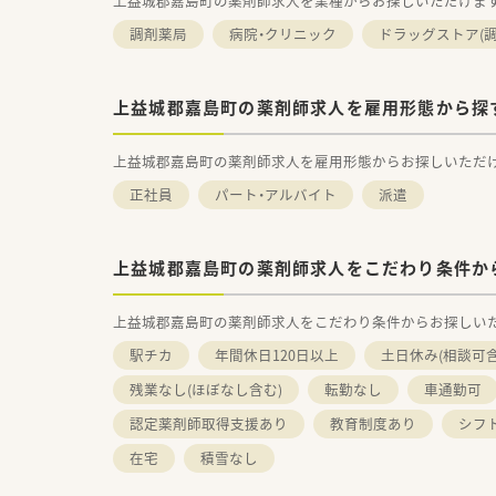
上益城郡嘉島町の薬剤師求人を業種からお探しいただけま
調剤薬局
病院・クリニック
ドラッグストア(調
上益城郡嘉島町の薬剤師求人を雇用形態から探
上益城郡嘉島町の薬剤師求人を雇用形態からお探しいただ
正社員
パート・アルバイト
派遣
上益城郡嘉島町の薬剤師求人をこだわり条件か
上益城郡嘉島町の薬剤師求人をこだわり条件からお探しい
駅チカ
年間休日120日以上
土日休み(相談可含
残業なし(ほぼなし含む)
転勤なし
車通勤可
認定薬剤師取得支援あり
教育制度あり
シフ
在宅
積雪なし