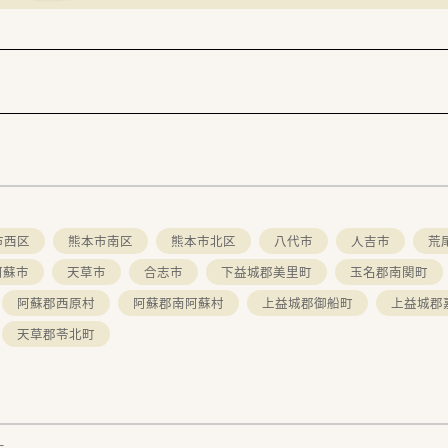
て加入頂けますので安心して就業が可能
可能
ンザ予防接種補助金有り
生労働省より認定を受けていますので、
ト体制・福利厚生が整っております！
市西区
熊本市南区
熊本市北区
八代市
人吉市
荒
阿蘇市
天草市
合志市
下益城郡美里町
玉名郡南関町
阿蘇郡西原村
阿蘇郡南阿蘇村
上益城郡御船町
上益城郡
天草郡苓北町