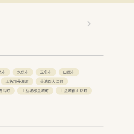
尾市
水俣市
玉名市
山鹿市
玉名郡長洲町
菊池郡大津町
嘉島町
上益城郡益城町
上益城郡山都町