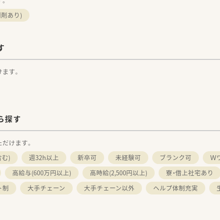
す。
剤あり)
す
けます。
ら探す
ただけます。
む)
週32h以上
新卒可
未経験可
ブランク可
Ｗ
高給与(600万円以上)
高時給(2,500円以上)
寮・借上社宅あり
ト制
大手チェーン
大手チェーン以外
ヘルプ体制充実