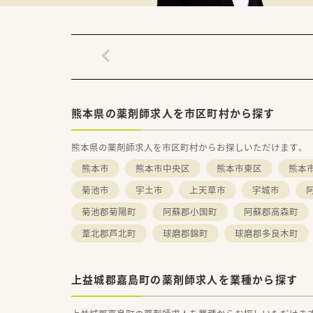
・薬剤師賠償保険に弊社負担に
・週20時間以上で社会保険加入
・年1度の健康診断、インフルエ
・残業代は1分単位で支給
弊社は優良派遣事業者として厚
安心してご就業して頂けるサポー
熊本県の薬剤師求人を市区町村から探す
熊本県の薬剤師求人を市区町村からお探しいただけます。
熊本市
熊本市中央区
熊本市東区
熊本
菊池市
宇土市
上天草市
宇城市
菊池郡菊陽町
阿蘇郡小国町
阿蘇郡高森町
葦北郡芦北町
球磨郡錦町
球磨郡多良木町
上益城郡嘉島町の薬剤師求人を業種から探す