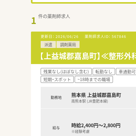
件の薬剤師求人
1
更新日：
2026/06/26
薬剤師求人ID：
567846
派遣
調剤薬局
【上益城郡嘉島町】≪整形外科
残業なし(ほぼなし含む)
転勤なし
車通勤可
短期・スポット
~18時までの職場
熊本県 上益城郡嘉島町
勤務地
南熊本駅 (JR豊肥本線)
時給2,400円～2,800円
給与
※経験考慮