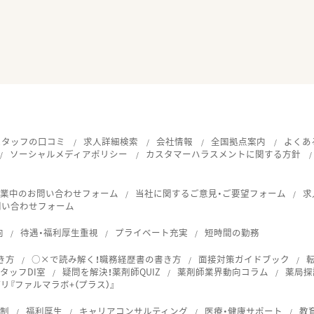
スタッフの口コミ
求人詳細検索
会社情報
全国拠点案内
よくあ
ソーシャルメディアポリシー
カスタマーハラスメントに関する方針
就業中のお問い合わせフォーム
当社に関するご意見・ご要望フォーム
求
問い合わせフォーム
向
待遇・福利厚生重視
プライベート充実
短時間の勤務
き方
○×で読み解く！職務経歴書の書き方
面接対策ガイドブック
タッフDI室
疑問を解決！薬剤師QUIZ
薬剤師業界動向コラム
薬局探
『ファルマラボ+（プラス）』
体制
福利厚生
キャリアコンサルティング
医療・健康サポート
教