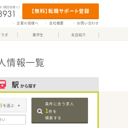
00
（祝日を除く）
【無料】転職サポート登録
企業の皆様へ
会社概要
お問い合わせ
マラボ
薬学生
支店紹介
人情報一覧
駅
から探す
条件に合う求人
与
を選ぶ
1
件を
検索する