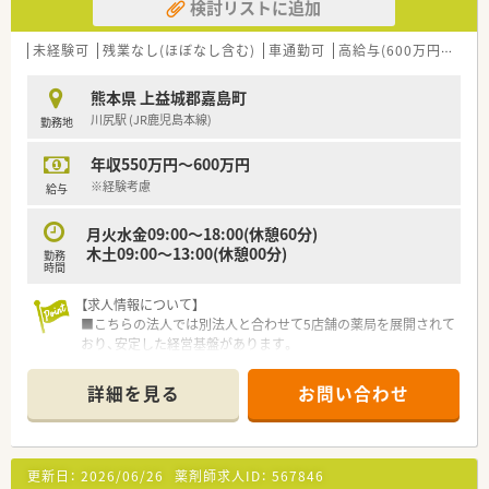
検討リストに追加
未経験可
残業なし(ほぼなし含む)
車通勤可
高給与(600万円以上)
熊本県 上益城郡嘉島町
川尻駅 (JR鹿児島本線)
勤務地
年収550万円～600万円
※経験考慮
給与
月火水金09:00～18:00(休憩60分)
木土09:00～13:00(休憩00分)
勤務
時間
【求人情報について】
■こちらの法人では別法人と合わせて5店舗の薬局を展開されて
おり、安定した経営基盤があります。
■経験をしっかり考慮してもらえるため、年収600万円も目指す
ことが可能です。
詳細を見る
お問い合わせ
■有給休暇も時間単位で取得可能なので、ご自身のライフスタイ
ルに合わせて柔軟に活用できます。
【募集背景と求める人物像について】
更新日：
2026/06/26
薬剤師求人ID：
567846
■今回、体制強化のための増員募集で、即戦力としてご活躍いた