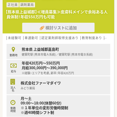
正社員
調剤薬局
【熊本県上益城郡】≪増員募集≫皮膚科メインで余裕ある人
員体制！年収550万円も可能
検討リストに追加
未経験可
車通勤可
認定薬剤師取得支援あり
教育制度あり
大手チ
熊本県 上益城郡嘉島町
健軍町駅 (熊本市電Ａ系統)／健軍町駅 (熊本市電Ｂ系統)
勤務地
年収420万円～550万円
月給300,000円～390,000円
給与
※経験・エリアを考慮、新卒：年収420万円
株式会社ファーマダイワ
法人
みどり薬局
名
月～土
09:00～18:00(休憩60分)
※１年単位の変形労働時間制
勤務
時間
※週40時間シフト制