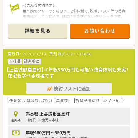
＜こんな店舗です＞
■門前のクリニックはＤｒ．2名体制で、脱毛、エステ等の美容
皮膚科としても有名で、非常に患者数が多いクリニックです。
■患者数が多く、開局時間内の業務は忙しい店舗ですが、時間外
の残業は比較的抑えることができています。
詳細を見る
お問い合わせ
■クリニックとの連携が密なため、患者への服薬指導がしやすい
薬局です。
■枚数は多くありませんが、近隣の小児科の処方箋も対応されて
います。
更新日：
2026/06/18
薬剤師求人ID：
435806
■新卒含めた20代～50代の女性、男性、ご家庭と両立されている
方など様々な人員で構成されています。
正社員
調剤薬局
■薬局長は30代前半の男性で、非常に頼りがいのある方で、薬局
【上益城郡嘉島町】≪年収550万円も可能≫教育体制も充実！
内のチームワークもとれております。
在宅も学べる環境です
■軟膏練り機は2台設置、監査機もあり業務効率化を図っており
ます。
検討リストに追加
＜こんな薬局です＞
■熊本県下に約30店（FC含）舗展開しているチェーングループ薬
残業なし(ほぼなし含む)
車通勤可
教育制度あり
シフト制
大手チ
局です。
■東邦ホールディングス傘下の企業で、共創未来グループに属し
熊本県 上益城郡嘉島町
ており基盤が安定しております。
川尻駅 (JR鹿児島本線)
勤務地
■「在宅事業」に関して本部前に事務所を構えており、ケアマネ
ージャーの方たちと協力しながら事業拡大を図っています。
年収480万円～550万円
■「クリーンベンチ」を完備している店舗もあり、中心静脈栄養