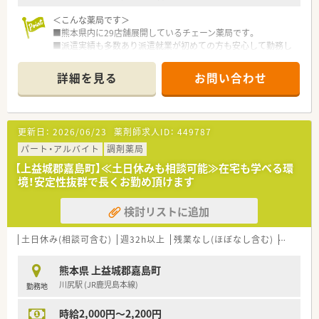
■主な業務内容は調剤、監査、そして患者様への丁寧な服薬指導
＜こんな薬局です＞
が中心となります。
■熊本県内に29店舗展開しているチェーン薬局です。
■地域に密着した薬局運営のため、患者様一人ひとりとじっくり
■派遣実績も多数あり派遣就業が初めての方も安心して勤務し
向き合うことができます。
ていただけます。
■現場の無理のない範囲で在宅医療にも積極的に取り組んでお
り、多様な経験を積めます。
詳細を見る
お問い合わせ
≪派遣とは？≫
弊社の社員として期間を区切ってお仕事をして頂くシステムで
す。
更新日：
2026/06/23
薬剤師求人ID：
449787
長期でも短期でも、ご希望に合わせてお仕事をして頂く事が可能
です。
パート・アルバイト
調剤薬局
【上益城郡嘉島町】≪土日休みも相談可能≫在宅も学べる環
◆こんな方に人気・オススメ
境！安定性抜群で長くお勤め頂けます
・転職活動中にブランクを空けたくない方
・様々な薬局で経験を積みたい方
検討リストに追加
・将来的に独立を検討している方
・転居や留学の予定があり、期間を区切って働きたい方
・旅行や趣味の時間等ライフスタイルに合わせて休みを調整した
土日休み(相談可含む)
週32h以上
残業なし(ほぼなし含む)
車通勤可
い方
・高時給で効率的に働きたい方
熊本県 上益城郡嘉島町
川尻駅 (JR鹿児島本線)
勤務地
◆派遣の魅力
・交通費は実費分支給
時給2,000円～2,200円
・薬剤師賠償保険に弊社負担にて加入頂けますので安心して就業