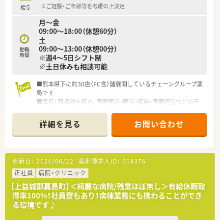
が可能
※ご経験・ご年齢等を考慮の上決定
給与
・週20時間以上で社会保険加入可能
月～金
・年1度の健康診断、インフルエンザ予防接種補助金有り
09:00～18:00（休憩60分）
・残業代は1分単位で支給
土
09:00～13:00（休憩00分）
勤務
弊社は優良派遣事業者として厚生労働省より認定を受けていま
時間
※週4～5日シフト制
すので、
※土日休みも相談可能
安心してご就業して頂けるサポート体制・福利厚生が整っており
ます！
■熊本県下に約30店（FC含）舗展開しているチェーングループ薬
局です
■毎月1回講師を招き、医療医学・医学・接遇・医療経営などのテ
ーマで勉強会を実施！
薬剤師としてのレベルアップに熱心な薬局です
詳細を見る
お問い合わせ
■「在宅事業」に関して本部前に事務所を構えており、ケアマネ
ージャーの方たちと
協力しながら事業拡大を図っています。
■子育て中の方も働き方、店舗を考慮いただいた採用をされてお
更新日：
2026/06/22
薬剤師求人ID：
604376
ります
■管理薬剤師は30代の男性です。温和な方で薬局の雰囲気も良
正社員
病院・クリニック
く働きやすい環境です。
【上益城郡嘉島町】＜綺麗な病院/残業ほぼ無し＞有給休暇取
得率100%！社員寮もあり！病棟業務にも携わることができ
る環境です♪