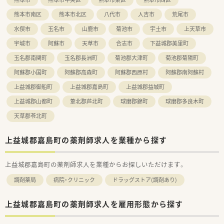
【やりがい/おすすめポイント】
■在宅医療の営業活動は専門の部署が担当するため、薬剤師は目
熊本市南区
熊本市北区
八代市
人吉市
荒尾市
の前の調剤や服薬指導に専念できる環境です。
水俣市
玉名市
山鹿市
菊池市
宇土市
上天草市
■人事配置を薬剤師の有資格者のみが担当しているため、現場の
状況や個人の事情を深く理解してもらいやすい環境です。
宇城市
阿蘇市
天草市
合志市
下益城郡美里町
■もし配偶者の転勤などが発生した場合でも、全国にあるグルー
プ店舗へ現在のキャリアを引き継いだまま転籍できます。
玉名郡南関町
玉名郡長洲町
菊池郡大津町
菊池郡菊陽町
阿蘇郡小国町
阿蘇郡高森町
阿蘇郡西原村
阿蘇郡南阿蘇村
上益城郡御船町
上益城郡嘉島町
上益城郡益城町
上益城郡山都町
葦北郡芦北町
球磨郡錦町
球磨郡多良木町
天草郡苓北町
上益城郡嘉島町の薬剤師求人を業種から探す
上益城郡嘉島町の薬剤師求人を業種からお探しいただけます。
調剤薬局
病院・クリニック
ドラッグストア(調剤あり)
上益城郡嘉島町の薬剤師求人を雇用形態から探す