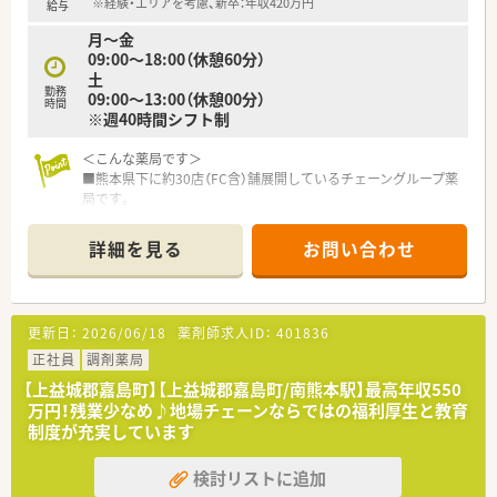
輸液などの注射剤調剤や各種無菌製剤を取り扱っています。
※経験・エリアを考慮、新卒：年収420万円
給与
月～金
＜多様な分野に挑戦できる環境＞
09:00～18:00（休憩60分）
■現場の薬剤師として勤務しながら「教育」「学術」「採用」「店舗
土
開発」等会社の運営にも携わることができます。
勤務
09:00～13:00（休憩00分）
■熊大と共同で化粧品の開発などを行っており、希望者は商品企
時間
※週40時間シフト制
画等に係ることもできます。
■ベテランだけでなく20代・30代の方を中心に、今から薬剤師が
＜こんな薬局です＞
担うべき新しい領域について模索し活気のある若い組織・集団を
■熊本県下に約30店（FC含）舗展開しているチェーングループ薬
構築しています。
局です。
■東邦ホールディングス傘下の企業で、共創未来グループに属し
＜充実した研修制度＞
ており基盤が安定しております。
■新卒から3年目までの社員に対してはフォローアップ研修制度
詳細を見る
お問い合わせ
■「在宅事業」に関して本部前に事務所を構えており、ケアマネ
があります。
ージャーの方たちと協力しながら事業拡大を図っています。
■月1回の定例勉強会に加え、精神科、糖尿病、在宅、セルフメデ
■「クリーンベンチ」を完備している店舗もあり、中心静脈栄養
ィケーションなど専門領域に特化した勉強会を多数開催してい
輸液などの注射剤調剤や各種無菌製剤を取り扱っています。
ます。薬剤師としてのレベルアップに熱心な薬局です。
更新日：
2026/06/18
薬剤師求人ID：
401836
■専門領域の勉強会での発表等で一定の単位を取ると社内認定
＜こんな店舗です＞
正社員
調剤薬局
資格が取得でき、月5000円の手当てが支給されます。
■近隣の医院より主に応需しています。
【上益城郡嘉島町】【上益城郡嘉島町/南熊本駅】最高年収550
■内科・外科・循環器科・胃腸科がメインとなり1日60枚を薬剤師
万円！残業少なめ♪地場チェーンならではの福利厚生と教育
2.5名で対応しています。
制度が充実しています
■処方箋枚数に対して余裕ある人員体制の為、残業も月3時間程
とほとんどございません。
検討リストに追加
■在宅も行っており、外来と在宅バランスよく経験できる環境で