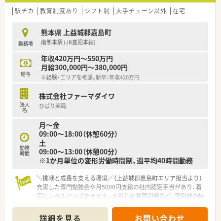
す。
■徒歩10分の所に商業施設があり就業後のお買い物にも便利で
駅チカ
教育制度あり
シフト制
大手チェーン以外
在宅
す。
熊本県 上益城郡嘉島町
＜多様な分野に挑戦できる環境＞
南熊本駅 (JR豊肥本線)
勤務地
■現場の薬剤師として勤務しながら「教育」「学術」「採用」「店舗
開発」等会社の運営にも携わることができます。
年収420万円～550万円
■熊大と共同で化粧品の開発などを行っており、希望者は商品企
月給300,000円～380,000円
画等に係ることもできます。
給与
※経験・エリアを考慮、新卒：年収420万円
■ベテランだけでなく20代・30代の方を中心に、今から薬剤師が
担うべき新しい領域について模索し活気のある若い組織・集団を
株式会社ファーマダイワ
構築しています。
法人
ひばり薬局
名
＜充実した研修制度＞
月～金
■新卒から3年目までの社員に対してはフォローアップ研修制度
09:00～18:00（休憩60分）
があります。
土
■月1回の定例勉強会に加え、精神科、糖尿病、在宅、セルフメデ
勤務
09:00～13:00（休憩00分）
ィケーションなど専門領域に特化した勉強会を多数開催してい
時間
※1か月単位の変形労働時間制、週平均40時間勤務
ます。薬剤師としてのレベルアップに熱心な薬局です。
■専門領域の勉強会での発表等で一定の単位を取ると社内認定
資格が取得でき、月5,000円の手当てが支給されます。
＼挑戦と成長を支える環境／（上益城郡嘉島町エリア担当より）
充実した専門勉強会や月5000円支給の社内認定手当があり、着
実にレベルアップできます。大学との共同開発など、薬剤師の枠
を超えた多彩なキャリアに挑戦可能です。
＊------------------------------------------＊
詳細を見る
お問い合わせ