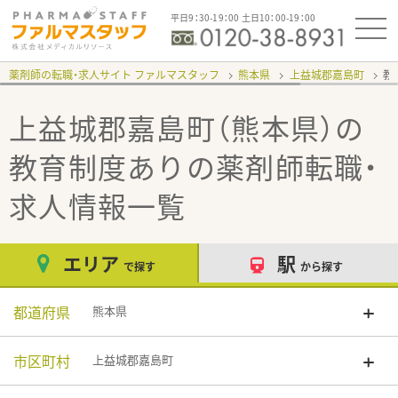
平日9：30-19：00 土日10：00-19：00
薬剤師の転職・求人サイト ファルマスタッフ
熊本県
上益城郡嘉島町
教
上益城郡嘉島町（熊本県）の
教育制度あり
の薬剤師転職・
求人情報一覧
エリア
駅
で探す
から探す
都道府県
熊本県
市区町村
上益城郡嘉島町