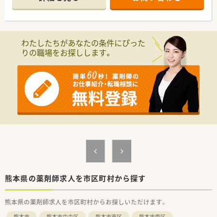
【店舗情報と応需状況について】
■門前病院は急性期病院からの転院患者が多く、整形外科を中心
に内科や脳神経外科など複数の科目を応需しています。
■医療機関との連携体制が大変充実しているため、薬剤師として
わたしたちがあなたの条件にぴった
非常に働きやすい環境が美しく整えられています。
りの職場をお探しします。
■近隣にはスーパーや100円均一ショップがあり、毎日の終業後
のお買い物にも大変便利で魅力的な立地です。
【法人特徴について】
■熊本県内を中心に多くの店舗を展開するチェーン薬局であり、
地域に密着した医療の提供に貢献しています。
■東邦ホールディングス傘下のグループに属しているため、経営
基盤が非常に安定しており福利厚生も充実しています。
■最新のシステムや調剤機器が各店舗に一括導入されており、業
務の効率化と安全性の向上が図られている環境です。
【こんな取り組みをしています】
■月1回の定例勉強会のほかに、精神科や糖尿病といった専門領
域に特化した勉強会を多数開催し知識を深めています。
■専門領域の勉強会で発表を行うなどの要件を満たすと、月額
熊本県の薬剤師求人を市区町村から探す
5000円の手当が支給される社内認定資格制度があります。
■地元の大学と共同で化粧品の開発を行っており、希望すれば薬
熊本県の薬剤師求人を市区町村からお探しいただけます。
剤師の枠を超えて商品の企画業務にも携わることができます。
熊本市
熊本市中央区
熊本市東区
熊本市西区