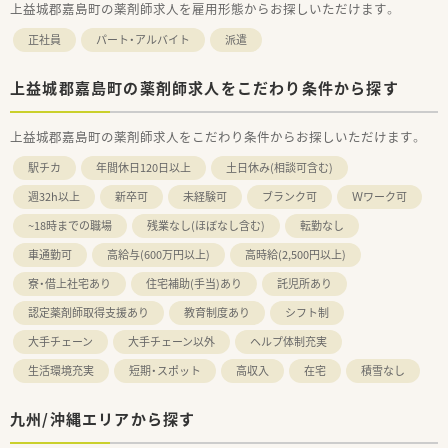
上益城郡嘉島町の薬剤師求人を雇用形態からお探しいただけます。
正社員
パート・アルバイト
派遣
上益城郡嘉島町の薬剤師求人をこだわり条件から探す
上益城郡嘉島町の薬剤師求人をこだわり条件からお探しいただけます。
駅チカ
年間休日120日以上
土日休み(相談可含む)
週32h以上
新卒可
未経験可
ブランク可
Ｗワーク可
~18時までの職場
残業なし(ほぼなし含む)
転勤なし
車通勤可
高給与(600万円以上)
高時給(2,500円以上)
寮・借上社宅あり
住宅補助(手当)あり
託児所あり
認定薬剤師取得支援あり
教育制度あり
シフト制
大手チェーン
大手チェーン以外
ヘルプ体制充実
生活環境充実
短期・スポット
高収入
在宅
積雪なし
九州/沖縄エリアから探す