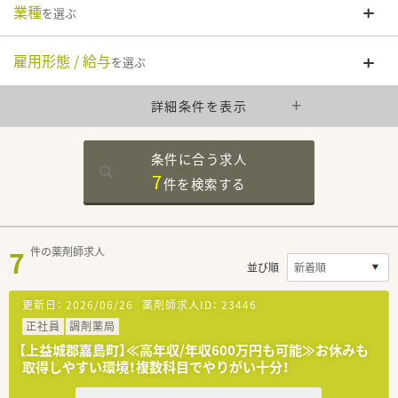
業種
を選ぶ
雇用形態 / 給与
を選ぶ
詳細条件を表示
条件に合う求人
7
件を
検索する
7
件の薬剤師求人
並び順
更新日：
2026/06/26
薬剤師求人ID：
23446
正社員
調剤薬局
【上益城郡嘉島町】≪高年収/年収600万円も可能≫お休みも
取得しやすい環境！複数科目でやりがい十分！