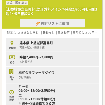
だける方を求めています。
派遣
調剤薬局
■地域医療に貢献したいという熱意を持ち、患者様へ親身に寄り
【上益城郡嘉島町】≪整形外科メイン≫時給2,800円も可能！
添える方を歓迎いたします。
週4～5日相談OK
■スキルアップに意欲的で、積極的に新しい知識を吸収していく
向上心のある方を募集しています。
検討リストに追加
【詳しい店舗情報】
残業なし(ほぼなし含む)
転勤なし
車通勤可
高時給(2,500円以上)
【店舗情報と応需状況について】
■こちらの薬局はJR鹿児島本線川尻駅から車で約15分の熊本県
熊本県 上益城郡嘉島町
上益城郡嘉島町に位置しています。
南熊本駅 (JR豊肥本線)
勤務地
■内科と眼科を応需しており、1日あたり平均90枚の処方箋を応
需しています。
時給2,400円～2,800円
■正社員薬剤師2名、パート薬剤師3名、事務員3名が在籍してお
り、協力体制も万全です。
※経験考慮
給与
【勤務実態について】
株式会社ファーマダイワ
■開局時間は月火水金が9時から18時まで、木土は9時から13時
法人
ひばり薬局
までとなっております。
名
■残業はほとんどなく、発生した場合は1分単位で支給されるた
月～金
め安心して働けます。
09:00～18:00(休憩60分)
■日祝が固定休で、加えてシフトにより休日が取得でき、年間休
土
日も確保されています。
勤務
09:00～13:00(休憩00分)
時間
※週4～5日勤務できる方
【想定される業務内容】