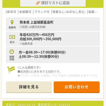
検討リストに追加
新卒可
未経験可
ブランク可
残業なし(ほぼなし含む)
転勤なし
熊本県 上益城郡嘉島町
川尻駅 (JR鹿児島本線)
勤務地
年収420万円～450万円
月給300,000円～350,000円
給与
※経験考慮
月～金08:30～17:00(休憩60分)
土08:30～12:30(休憩00分)
勤務
時間
<こんな病院です>
■病床数161床を有する病院です。
■「スポーツ外来」も実施しており幅広い患者様をお受入できる
病院です。
■保育園、居宅介護支援センターなど多岐に渡る事業を運営して
詳細を見る
お問い合わせ
いる病院です。
更新日：
2026/06/18
薬剤師求人ID：
458539