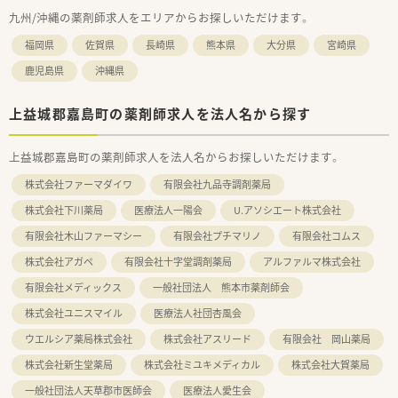
九州/沖縄の薬剤師求人をエリアからお探しいただけます。
福岡県
佐賀県
長崎県
熊本県
大分県
宮崎県
鹿児島県
沖縄県
上益城郡嘉島町の薬剤師求人を法人名から探す
上益城郡嘉島町の薬剤師求人を法人名からお探しいただけます。
株式会社ファーマダイワ
有限会社九品寺調剤薬局
株式会社下川薬局
医療法人一陽会
U.アソシエート株式会社
有限会社木山ファーマシー
有限会社プチマリノ
有限会社コムス
株式会社アガペ
有限会社十字堂調剤薬局
アルファルマ株式会社
有限会社メディックス
一般社団法人 熊本市薬剤師会
株式会社ユニスマイル
医療法人社団杏風会
ウエルシア薬局株式会社
株式会社アスリード
有限会社 岡山薬局
株式会社新生堂薬局
株式会社ミユキメディカル
株式会社大賀薬局
一般社団法人天草郡市医師会
医療法人愛生会