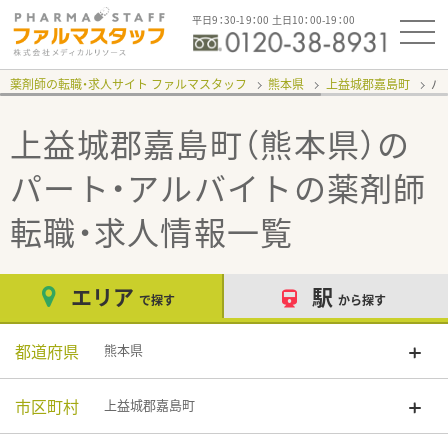
平日9：30-19：00 土日10：00-19：00
薬剤師の転職・求人サイト ファルマスタッフ
熊本県
上益城郡嘉島町
パ
上益城郡嘉島町（熊本県）の
パート・アルバイト
の薬剤師
転職・求人情報一覧
エリア
駅
で探す
から探す
都道府県
熊本県
市区町村
上益城郡嘉島町