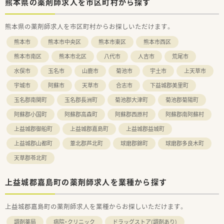
熊本県の薬剤師求人を市区町村から探す
熊本県の薬剤師求人を市区町村からお探しいただけます。
熊本市
熊本市中央区
熊本市東区
熊本市西区
熊本市南区
熊本市北区
八代市
人吉市
荒尾市
水俣市
玉名市
山鹿市
菊池市
宇土市
上天草市
宇城市
阿蘇市
天草市
合志市
下益城郡美里町
玉名郡南関町
玉名郡長洲町
菊池郡大津町
菊池郡菊陽町
阿蘇郡小国町
阿蘇郡高森町
阿蘇郡西原村
阿蘇郡南阿蘇村
上益城郡御船町
上益城郡嘉島町
上益城郡益城町
上益城郡山都町
葦北郡芦北町
球磨郡錦町
球磨郡多良木町
天草郡苓北町
上益城郡嘉島町の薬剤師求人を業種から探す
上益城郡嘉島町の薬剤師求人を業種からお探しいただけます。
調剤薬局
病院・クリニック
ドラッグストア(調剤あり)