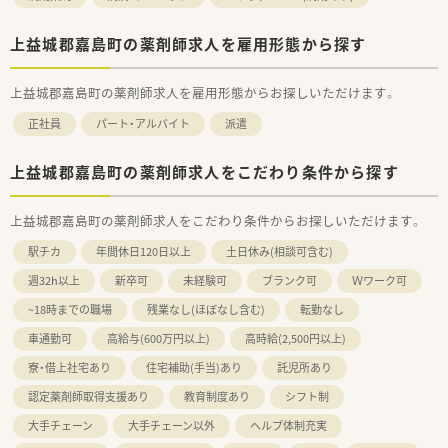
上益城郡嘉島町の薬剤師求人を雇用形態から探す
上益城郡嘉島町の薬剤師求人を雇用形態からお探しいただけます。
正社員
パート・アルバイト
派遣
上益城郡嘉島町の薬剤師求人をこだわり条件から探す
上益城郡嘉島町の薬剤師求人をこだわり条件からお探しいただけます。
駅チカ
年間休日120日以上
土日休み(相談可含む)
週32h以上
新卒可
未経験可
ブランク可
Ｗワーク可
~18時までの職場
残業なし(ほぼなし含む)
転勤なし
車通勤可
高給与(600万円以上)
高時給(2,500円以上)
寮・借上社宅あり
住宅補助(手当)あり
託児所あり
認定薬剤師取得支援あり
教育制度あり
シフト制
大手チェーン
大手チェーン以外
ヘルプ体制充実