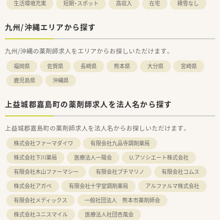
生活環境充実
短期・スポット
高収入
在宅
積雪なし
九州/沖縄エリアから探す
九州/沖縄の薬剤師求人をエリアからお探しいただけます。
福岡県
佐賀県
長崎県
熊本県
大分県
宮崎県
鹿児島県
沖縄県
上益城郡嘉島町の薬剤師求人を法人名から探す
上益城郡嘉島町の薬剤師求人を法人名からお探しいただけます。
株式会社ファーマダイワ
有限会社九品寺調剤薬局
株式会社下川薬局
医療法人一陽会
U.アソシエート株式会社
有限会社木山ファーマシー
有限会社プチマリノ
有限会社コムス
株式会社アガペ
有限会社十字堂調剤薬局
アルファルマ株式会社
有限会社メディックス
一般社団法人 熊本市薬剤師会
株式会社ユニスマイル
医療法人社団杏風会