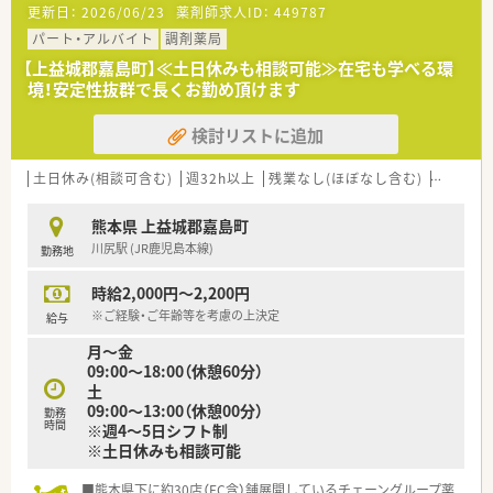
更新日：
2026/06/23
薬剤師求人ID：
449787
■今回は事業拡大に伴う増員募集のため、ゆとりをもった人員体
制が特徴で安心して働けます。
パート・アルバイト
調剤薬局
■未経験やブランクのある方も歓迎しており、子育て中の方も無
【上益城郡嘉島町】≪土日休みも相談可能≫在宅も学べる環
理なく勤務開始できます。
境！安定性抜群で長くお勤め頂けます
■経験やスキルよりも、協調性をもって業務に取り組める方を求
めている状況です。
検討リストに追加
【法人特徴について】
■熊本と福岡県大牟田市に3店舗の調剤薬局を展開する地域密着
土日休み(相談可含む)
週32h以上
残業なし(ほぼなし含む)
車通勤可
型の法人です。
■社員が働きやすい職場環境づくりに力を入れており、定着率も
熊本県 上益城郡嘉島町
高いのが特徴です。
川尻駅 (JR鹿児島本線)
勤務地
■眼科や内科を中心に地域医療を支えながら、着実に事業を拡大
している法人です。
時給2,000円～2,200円
【求人情報について】
※ご経験・ご年齢等を考慮の上決定
給与
■勤務薬剤師の募集で、調剤や監査、服薬指導といった業務を担
月～金
当していただきます。
09:00～18:00（休憩60分）
■未経験やブランクがある方も応募可能で、丁寧に指導してもら
土
える環境が整っています。
09:00～13:00（休憩00分）
勤務
■Wワークも可能で、ご自身のライフスタイルに合わせて働くこ
時間
※週4～5日シフト制
とができますよ。
※土日休みも相談可能
■熊本県下に約30店（FC含）舗展開しているチェーングループ薬