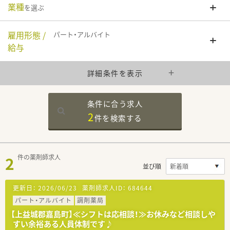
業種
を選ぶ
雇用形態 /
パート・アルバイト
給与
詳細条件を表示
条件に合う求人
2
件を
検索する
2
件の薬剤師求人
並び順
更新日：
2026/06/23
薬剤師求人ID：
684644
パート・アルバイト
調剤薬局
【上益城郡嘉島町】≪シフトは応相談！≫お休みなど相談しや
すい余裕ある人員体制です♪