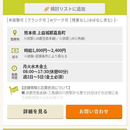
検討リストに追加
未経験可
ブランク可
Ｗワーク可
残業なし(ほぼなし含む)
転勤な
熊本県 上益城郡嘉島町
川尻駅 (JR鹿児島本線)／川尻駅 (JR三角線)
勤務地
時給1,800円～2,400円
※経験・就業条件により異なる
給与
月火水木金土
08:00～17:30(休憩60分)
勤務
週2日～5日（金土必須）
時間
【店舗情報と応需状況について】
■JR鹿児島本線・三角線の川尻駅から車で25分ほどの立地にあ
る調剤薬局でのお仕事です。
■眼科、心療内科クリニックの処方を1日平均30枚ほど応需して
おり、専門性を高めたい方にもおすすめです。
詳細を見る
お問い合わせ
■薬剤師と事務が常時1〜2名体制で勤務しており、連携して業
務を進められますので安心です。
【募集背景と求める人物像について】