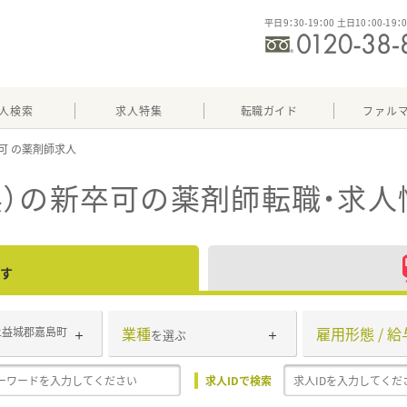
平日9：30-19：00 土日10：00-19：
人検索
求人特集
転職ガイド
ファル
可
）の新卒可
の薬剤師転職・求人
す
業種
雇用形態 / 給
上益城郡嘉島町
を選ぶ
求人IDで検索