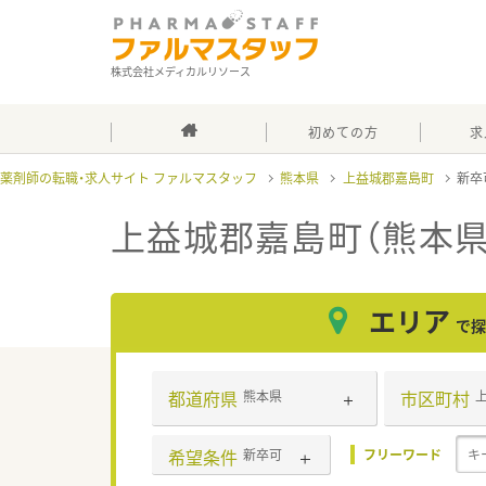
株式会社メディカルリソース
初めての方
求
薬剤師の転職・求人サイト ファルマスタッフ
熊本県
上益城郡嘉島町
新卒
上益城郡嘉島町（熊本県
エリア
で探
都道府県
市区町村
熊本県
希望条件
新卒可
フリーワード