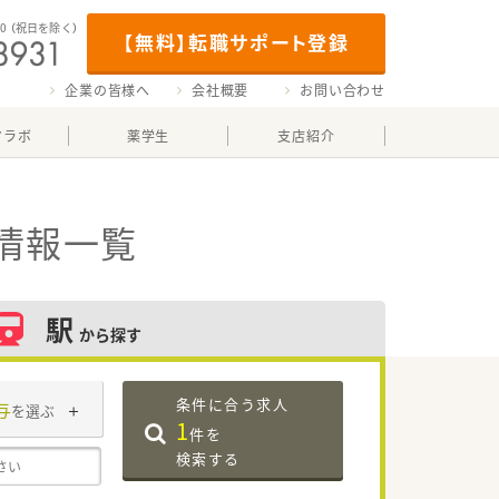
00
（祝日を除く）
【無料】転職サポート登録
企業の皆様へ
会社概要
お問い合わせ
マラボ
薬学生
支店紹介
情報一覧
駅
から探す
条件に合う求人
与
を選ぶ
1
件を
検索する