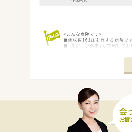
※経験考慮
<こんな病院です>
■病床数161床を有する病院で
■「スポーツ外来」も実施して
■保育園、居宅介護支援センタ