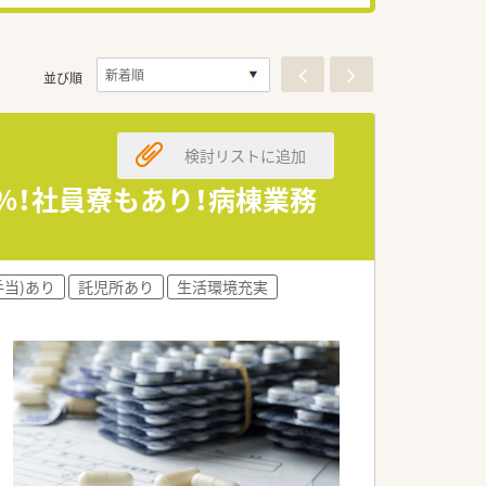
並び順
検討リストに追加
%！社員寮もあり！病棟業務
手当)あり
託児所あり
生活環境充実