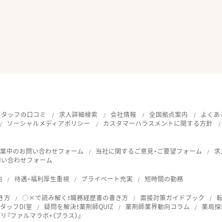
スタッフの口コミ
求人詳細検索
会社情報
全国拠点案内
よくあ
ソーシャルメディアポリシー
カスタマーハラスメントに関する方針
就業中のお問い合わせフォーム
当社に関するご意見・ご要望フォーム
求
問い合わせフォーム
向
待遇・福利厚生重視
プライベート充実
短時間の勤務
き方
○×で読み解く！職務経歴書の書き方
面接対策ガイドブック
タッフDI室
疑問を解決！薬剤師QUIZ
薬剤師業界動向コラム
薬局探
『ファルマラボ+（プラス）』