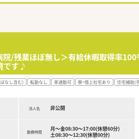
病院/残業ほぼ無し＞有給休暇取得率100
境です♪
ほぼなし含む)
転勤なし
車通勤可
寮・借上社宅あり
住宅補助(
非公開
法人名
月～金08:30～17:00(休憩60分)
勤務時間
土08:30～12:30(休憩00分)