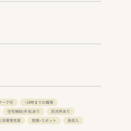
ワーク可
~18時までの職場
住宅補助(手当)あり
託児所あり
生活環境充実
短期・スポット
高収入