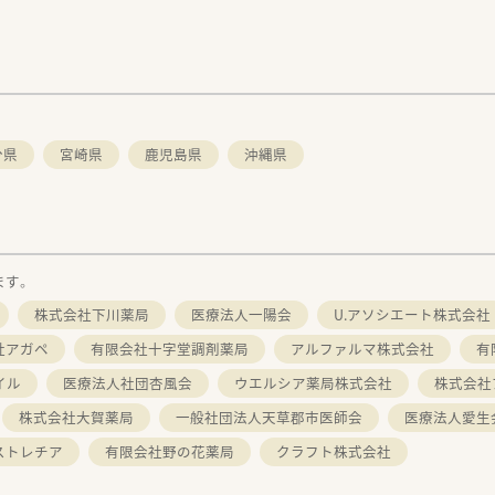
分県
宮崎県
鹿児島県
沖縄県
ます。
株式会社下川薬局
医療法人一陽会
U.アソシエート株式会社
社アガペ
有限会社十字堂調剤薬局
アルファルマ株式会社
有
イル
医療法人社団杏風会
ウエルシア薬局株式会社
株式会社
株式会社大賀薬局
一般社団法人天草郡市医師会
医療法人愛生
ストレチア
有限会社野の花薬局
クラフト株式会社