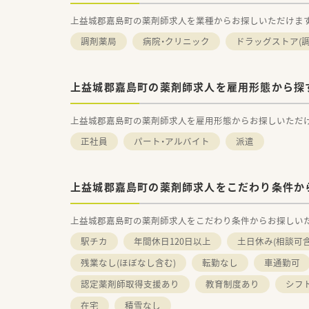
上益城郡嘉島町の薬剤師求人を業種からお探しいただけま
調剤薬局
病院・クリニック
ドラッグストア(調
上益城郡嘉島町の薬剤師求人を雇用形態から探
上益城郡嘉島町の薬剤師求人を雇用形態からお探しいただ
正社員
パート・アルバイト
派遣
上益城郡嘉島町の薬剤師求人をこだわり条件か
上益城郡嘉島町の薬剤師求人をこだわり条件からお探しい
駅チカ
年間休日120日以上
土日休み(相談可含
残業なし(ほぼなし含む)
転勤なし
車通勤可
認定薬剤師取得支援あり
教育制度あり
シフ
在宅
積雪なし