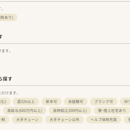
す。
剤あり)
す
けます。
ら探す
ただけます。
む)
週32h以上
新卒可
未経験可
ブランク可
Ｗ
高給与(600万円以上)
高時給(2,500円以上)
寮・借上社宅あり
ト制
大手チェーン
大手チェーン以外
ヘルプ体制充実