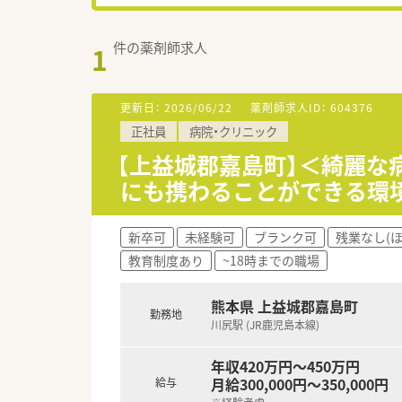
件の薬剤師求人
1
更新日：
2026/06/22
薬剤師求人ID：
604376
正社員
病院・クリニック
【上益城郡嘉島町】＜綺麗な
にも携わることができる環
新卒可
未経験可
ブランク可
残業なし(
教育制度あり
~18時までの職場
熊本県 上益城郡嘉島町
勤務地
川尻駅 (JR鹿児島本線)
年収420万円～450万円
月給300,000円～350,000円
給与