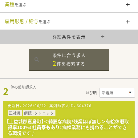
業種
を選ぶ
雇用形態 / 給与
を選ぶ
詳細条件を表示
条件に合う求人
2
件を
検索する
2
件の薬剤師求人
並び順
更新日：
2026/06/22
薬剤師求人ID：
604376
正社員
病院・クリニック
【上益城郡嘉島町】＜綺麗な病院/残業ほぼ無し＞有給休暇取
得率100%！社員寮もあり！病棟業務にも携わることができ
る環境です♪