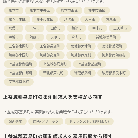
熊本県の薬剤師求人を市区町村からお探しいただけます。
す。
■勤務時間内に受講可能なリテール研修やハピコム研修が充実
熊本市
熊本市中央区
熊本市東区
熊本市西区
しており、働きながら自己研鑽に励むことができる環境を整えて
います。
熊本市南区
熊本市北区
八代市
人吉市
荒尾市
水俣市
玉名市
山鹿市
菊池市
宇土市
上天草市
宇城市
阿蘇市
天草市
合志市
下益城郡美里町
玉名郡南関町
玉名郡長洲町
菊池郡大津町
菊池郡菊陽町
阿蘇郡小国町
阿蘇郡高森町
阿蘇郡西原村
阿蘇郡南阿蘇村
上益城郡御船町
上益城郡嘉島町
上益城郡益城町
上益城郡山都町
葦北郡芦北町
球磨郡錦町
球磨郡多良木町
天草郡苓北町
上益城郡嘉島町の薬剤師求人を業種から探す
上益城郡嘉島町の薬剤師求人を業種からお探しいただけます。
調剤薬局
病院・クリニック
ドラッグストア(調剤あり)
上益城郡嘉島町の薬剤師求人を雇用形態から探す