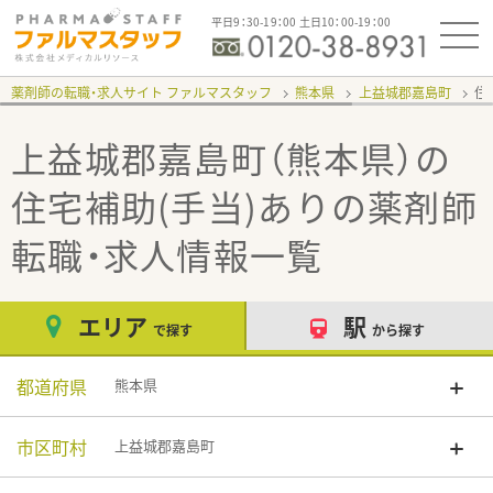
平日9：30-19：00 土日10：00-19：00
薬剤師の転職・求人サイト ファルマスタッフ
熊本県
上益城郡嘉島町
住
上益城郡嘉島町（熊本県）の
住宅補助(手当)あり
の薬剤師
転職・求人情報一覧
エリア
駅
で探す
から探す
都道府県
熊本県
市区町村
上益城郡嘉島町