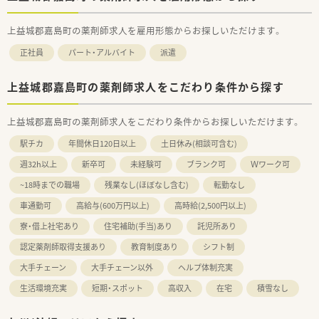
上益城郡嘉島町の薬剤師求人を雇用形態からお探しいただけます。
正社員
パート・アルバイト
派遣
上益城郡嘉島町の薬剤師求人をこだわり条件から探す
上益城郡嘉島町の薬剤師求人をこだわり条件からお探しいただけます。
駅チカ
年間休日120日以上
土日休み(相談可含む)
週32h以上
新卒可
未経験可
ブランク可
Ｗワーク可
~18時までの職場
残業なし(ほぼなし含む)
転勤なし
車通勤可
高給与(600万円以上)
高時給(2,500円以上)
寮・借上社宅あり
住宅補助(手当)あり
託児所あり
認定薬剤師取得支援あり
教育制度あり
シフト制
大手チェーン
大手チェーン以外
ヘルプ体制充実
生活環境充実
短期・スポット
高収入
在宅
積雪なし