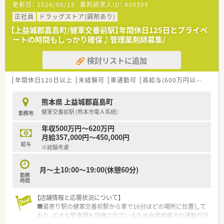
更新日：
2026/06/18
薬剤師求人ID：
409399
正社員
ドラッグストア(調剤あり)
【上益城郡嘉島町/健軍交番前駅】年間休日125日とプライベ
ートの時間もしっかり確保♪管理薬剤師募集/
検討リストに追加
年間休日120日以上
未経験可
車通勤可
高給与(600万円以上)
住宅
熊本県 上益城郡嘉島町
健軍交番前駅 (熊本市電Ａ系統)
勤務地
年収500万円～620万円
月給357,000円～450,000円
給与
※経験考慮
月～土10:00～19:00(休憩60分)
勤務
時間
【店舗情報と応需状況について】
■最寄り駅の健軍交番前駅から車で16分ほどの場所に位置して
おり、広大な駐車場も完備されているため自家用車での通勤が可