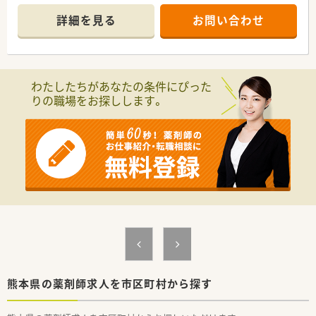
能です。
■広域医療機関からの処方箋を1日平均5枚から10枚ほど応需し
詳細を見る
お問い合わせ
ており、多種多様な処方内容にじっくりと向き合うことができま
す。
■現在は薬剤師2名体制で運営されており、ショッピングモール
内という利便性の高い環境で落ち着いて日々の業務に取り組め
ます。
わたしたちがあなたの条件にぴった
りの職場をお探しします。
【法人特徴について】
■ドラッグストア事業を主力の一つとして九州全域に展開して
おり、総合スーパーの強みを活かした利便性の高い店舗作りが特
徴です。
■九州内に19店舗の調剤薬局を運営しており、今後もグループ
間の連携を強めることで配属エリアのさらなる拡大が見込まれ
ています。
■DX化を積極的に推進しており、ピッキングサポートや重量監
査機を全店に導入することで業務の効率化と安全性を両立して
います。
【こんな取り組みをしています】
■「九州えるぼし」や「くるみんマーク」を取得しており、女性薬
剤師が一生涯を通して活躍し続けられる職場環境を整備してい
ます。
熊本県の薬剤師求人を市区町村から探す
■育児休業は最大で3年間まで取得することが可能であり、時短
勤務制度にいたっては子供が中学校を卒業するまで利用可能で