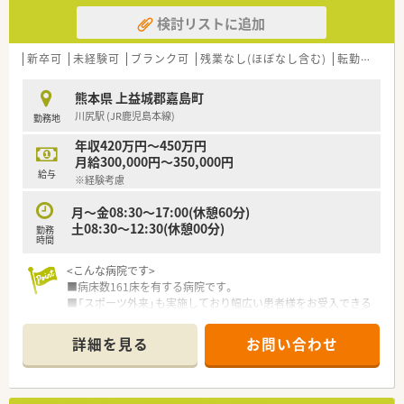
検討リストに追加
新卒可
未経験可
ブランク可
残業なし(ほぼなし含む)
転勤なし
熊本県 上益城郡嘉島町
川尻駅 (JR鹿児島本線)
勤務地
年収420万円～450万円
月給300,000円～350,000円
給与
※経験考慮
月～金08:30～17:00(休憩60分)
土08:30～12:30(休憩00分)
勤務
時間
<こんな病院です>
■病床数161床を有する病院です。
■「スポーツ外来」も実施しており幅広い患者様をお受入できる
病院です。
■保育園、居宅介護支援センターなど多岐に渡る事業を運営して
詳細を見る
お問い合わせ
いる病院です。