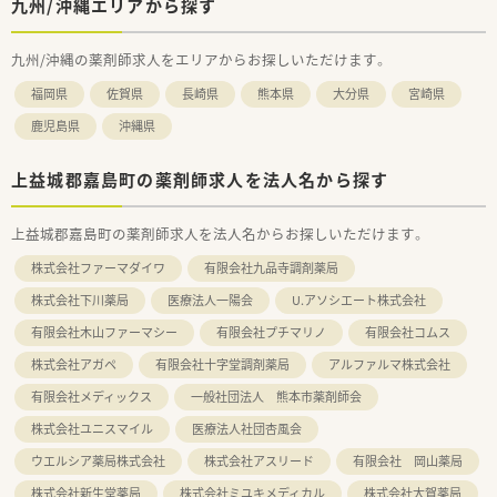
九州/沖縄エリアから探す
九州/沖縄の薬剤師求人をエリアからお探しいただけます。
福岡県
佐賀県
長崎県
熊本県
大分県
宮崎県
鹿児島県
沖縄県
上益城郡嘉島町の薬剤師求人を法人名から探す
上益城郡嘉島町の薬剤師求人を法人名からお探しいただけます。
株式会社ファーマダイワ
有限会社九品寺調剤薬局
株式会社下川薬局
医療法人一陽会
U.アソシエート株式会社
有限会社木山ファーマシー
有限会社プチマリノ
有限会社コムス
株式会社アガペ
有限会社十字堂調剤薬局
アルファルマ株式会社
有限会社メディックス
一般社団法人 熊本市薬剤師会
株式会社ユニスマイル
医療法人社団杏風会
ウエルシア薬局株式会社
株式会社アスリード
有限会社 岡山薬局
株式会社新生堂薬局
株式会社ミユキメディカル
株式会社大賀薬局